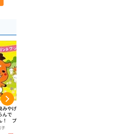
-23%
良みやげ ならんで
奈良みやげ しかま
まんとくん
らんで しかまろ
ろくん瓦せんべい
ミルク＆チ
ん！ プリントク
18枚入
グドシャー 
キー 18枚入り
菓子
芳月堂
お菓子