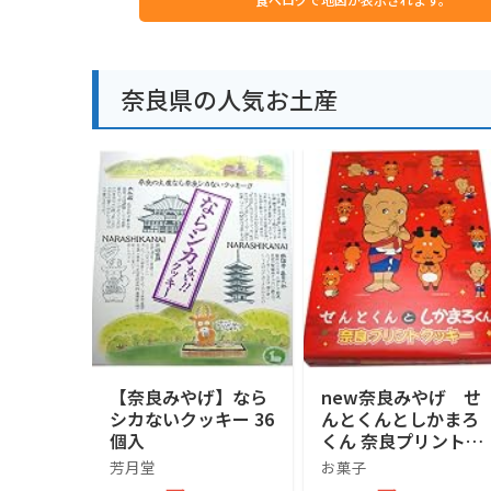
奈良県の人気お土産
【奈良みやげ】なら
new奈良みやげ せ
シカないクッキー 36
んとくんとしかまろ
個入
くん 奈良プリントク
ッキー(赤) 20枚入
芳月堂
お菓子