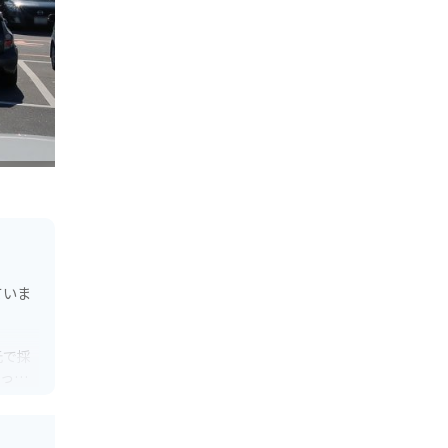
ていま
元で採
使った
二上山