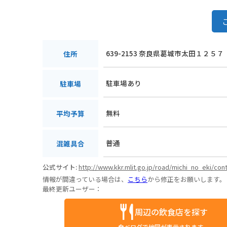
639-2153 奈良県葛城市太田１２５７
住所
駐車場あり
駐車場
無料
平均予算
普通
混雑具合
公式サイト:
http://www.kkr.mlit.go.jp/road/michi_no_eki/con
情報が間違っている場合は、
こちら
から修正をお願いします。
最終更新ユーザー：
周辺の飲食店を探す
食べログで地図が表示されます。