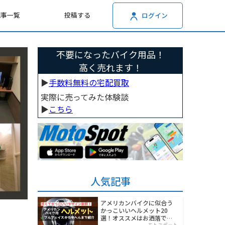
記事一覧
投稿する
ログイン
不要になったバイク用品！
高く売れます！
▶︎
手数料無料の宅配買取
実際に売ってみた体験談
▶︎
こちら
人気記事
アメリカンバイクに似合う
かっこいいヘルメット20
選！オススメはお洒落でワ
モトスポット