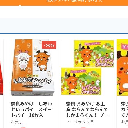
-56%
奈良みやげ しあわ
奈良 おみやげ お土
奈
せいっパイ スイー
産 ならんでならんで
な
トパイ 10枚入
しかまろくん！ プリ
く
ントクッキー 18枚入
ッ
お菓子
ノーブランド品
お
り×2個