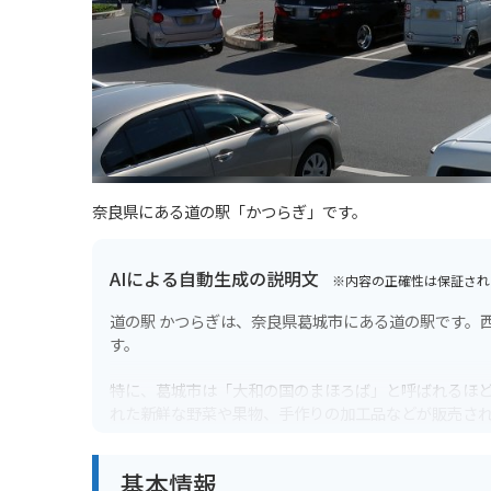
奈良県にある道の駅「かつらぎ」です。
AIによる自動生成の説明文
※内容の正確性は保証され
道の駅 かつらぎは、奈良県葛城市にある道の駅です。
す。
特に、葛城市は「大和の国のまほろば」と呼ばれるほど
れた新鮮な野菜や果物、手作りの加工品などが販売さ
料理を楽しむこともできます。
基本情報
バイクで訪れる場合、道の駅 かつらぎは広々とした駐