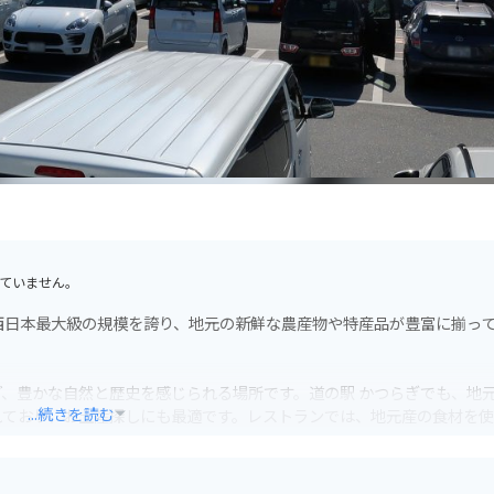
ていません。
西日本最大級の規模を誇り、地元の新鮮な農産物や特産品が豊富に揃っ
、豊かな自然と歴史を感じられる場所です。道の駅 かつらぎでも、地
...続きを読む
れており、お土産探しにも最適です。レストランでは、地元産の食材を
車場が完備されているので、安心して駐車できます。また、周辺には、