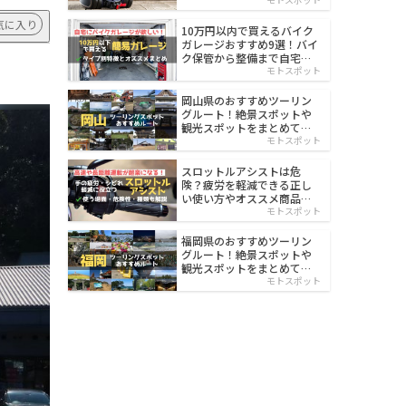
イルド
気に入り
10万円以内で買えるバイク
ガレージおすすめ9選！バイ
ク保管から整備まで自宅で
楽々
モトスポット
岡山県のおすすめツーリン
グルート！絶景スポットや
観光スポットをまとめて紹
介
モトスポット
スロットルアシストは危
険？疲労を軽減できる正し
い使い方やオススメ商品を
紹介
モトスポット
福岡県のおすすめツーリン
グルート！絶景スポットや
観光スポットをまとめて紹
介
モトスポット