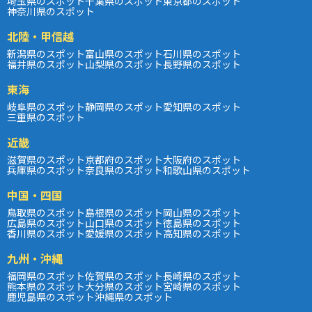
埼玉県のスポット
千葉県のスポット
東京都のスポット
神奈川県のスポット
北陸・甲信越
新潟県のスポット
富山県のスポット
石川県のスポット
福井県のスポット
山梨県のスポット
長野県のスポット
東海
岐阜県のスポット
静岡県のスポット
愛知県のスポット
三重県のスポット
近畿
滋賀県のスポット
京都府のスポット
大阪府のスポット
兵庫県のスポット
奈良県のスポット
和歌山県のスポット
中国・四国
鳥取県のスポット
島根県のスポット
岡山県のスポット
広島県のスポット
山口県のスポット
徳島県のスポット
香川県のスポット
愛媛県のスポット
高知県のスポット
九州・沖縄
福岡県のスポット
佐賀県のスポット
長崎県のスポット
熊本県のスポット
大分県のスポット
宮崎県のスポット
鹿児島県のスポット
沖縄県のスポット