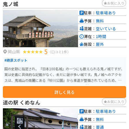
鬼ノ城
お気に入り
が優雅に泳ぐ姿を楽しむことができます。春には桜、秋には紅葉と、四季
折々の風景も魅力です。 バイクで訪れる場合、道の駅から大山方面への道は
駐車：
駐車場あり
ワインディングロードが続き、ツーリングにも最適です。道の駅には、バイク
予算：
無料
スタンドも設置されています。周辺には、蒜山高原や鬼女台展望台など、観光
スポットも点在しているので、拠点としても便利です。
混雑：
空いている
滞在：
1時間
施設：
屋外
5
岡山県
（口コミ1件）
#絶景スポット
国の史跡に指定され、『日本100名城』の一つにも数えられる鬼ノ城ですが、
実は史書に具体的な記載がなく、未だに謎が多い城です。鬼ノ城へのアクセ
スは、鬼城山の南麓にある『砂川公園』から車道が整備されているため、車
やバイクで近くまで行けます。西門の斜め後方には『角楼』という防御施設
詳しく見る
もあるのですが、そこから眺める西門はまさに絶景です。
道の駅 くめなん
お気に入り
駐車：
駐車場あり
予算：
無料
混雑：
普通