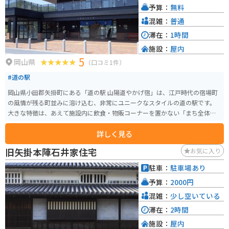
予算：
無料
混雑：
普通
滞在：
1時間
施設：
屋内
5
岡山県
（口コミ1件）
#道の駅
岡山県小田郡矢掛町にある「道の駅 山陽道やかげ宿」は、江戸時代の宿場町
の風情が残る町並みに溶け込む、非常にユニークなスタイルの道の駅です。
大きな特徴は、あえて施設内に飲食・物販コーナーを置かない「まち全体を
道の駅」とするコンセプトです。豪華寝台列車「ななつ星in九州」などを手が
詳しく見る
けた水戸岡鋭治氏がデザイン監修したモダンな駅舎は、それ自体が観光名所
となっており、2階の展望デッキからは歴史ある町並みを一望できます。 バイ
旧矢掛本陣石井家住宅
お気に入り
クで訪れる方には、国道486号沿いでアクセスしやすく、ツーリングの作戦会
議や休憩の拠点として重宝します。飲食や買い物は、隣接する商店街へ足を
駐車：
駐車場あり
運ぶスタイル。地元産の麺や自然薯を使った「広島お好み焼」や、見た目も
予算：
2000円
華やかな「だんご行列」などの絶品スイーツ、本格的なクラフトチョコレー
ト店が揃っています。 さらに、施設ではe-Bikeのレンタルも行っており、バ
混雑：
少し空いている
イクを降りてから細い路地裏や歴史的な本陣をゆっくり巡るのもおすすめで
滞在：
2時間
す。洗練されたデザインの休憩ラウンジは24時間利用可能で、長旅の合間に
施設：
屋内
ほっと一息つくのに最適なスポットです。