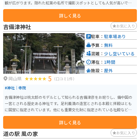
観が広がります。隠れた紅葉の名所で撮影スポットとしても人気が高いです。
歴史的には、牛頭天王として知られ、佐波良神社とも呼ばれていました。建
詳しく見る
立は888年と古く、明治時代に徳山神社と改称されました。その後、幾度かの
境内拡張と建物の改築を経て、今日に至っています。元々は林家の屋敷神や同
吉備津神社
お気に入り
族神として祀られていたとされ、毎年神楽が奉納されるなど、地域の宗教的
な行事にも重要な役割を果たしています。 アクセスは蒜山インター降りて、
駐車：
駐車場あり
車で10分ほどの場所にあります。駐車場は神社の隣にありますが台数は少な
予算：
無料
いです。
混雑：
少し空いている
滞在：
1時間
施設：
屋外
5
岡山県
（口コミ1件）
#神社｜寺院
吉備津神社は桃太郎のモデルとして知られる吉備津彦をお祀りし、備中国の
一宮とされる歴史ある神社です。足利義満の造営とされる本殿と拝殿はとも
に国宝に指定されています。他にも重要文化財に指定されている社殿なども
あり、歴史好きにはたまらないスポットです。
詳しく見る
道の駅 風の家
お気に入り