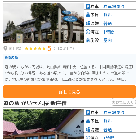
駐車：
駐車場あり
予算：
無料
混雑：
普通
滞在：
1時間
施設：
屋内
5
岡山県
（口コミ1件）
#道の駅
道の駅 かもがわ円城は、岡山県のほぼ中央に位置する、中国自動車道の院庄I
Cから約5分の場所にある道の駅です。 豊かな自然に囲まれたこの道の駅で
は、地元産の新鮮な野菜や果物、加工品などが販売されています。 特に、桃
やブドウなどの果物は人気で、旬の時期には多くの人が訪れます。 また、レ
詳しく見る
ストランでは、地元産の食材を使った料理を楽しむこともできます。 周辺に
は、歴史的な建造物や観光スポットも点在しており、観光の拠点としても便
道の駅 がいせん桜 新庄宿
お気に入り
利です。 バイクで訪れる場合、中国自動車道を降りてすぐの場所に位置して
いるため、アクセスも良好です。 駐車場も広々としているので、安心して駐
駐車：
駐車場あり
車することができます。 道の駅 かもがわ円城は、地元の人々との交流も楽し
予算：
無料
める道の駅です。 ぜひ、岡山県に訪れた際には、立ち寄ってみてください。
混雑：
普通
滞在：
1時間