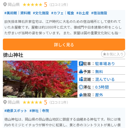
5
岡山県
（口コミ1件）
#美術館｜資料館
#文化施設
#カフェ｜軽食
#お土産
#宿泊施設
旧矢掛本陣石井家住宅は、江戸時代に大名のための宿泊場所として使われて
いたお屋敷です。屋敷は約1000坪と広大で、御成門や日本建築の粋をこらし
た佇まいが当時の姿を保っています。 また、家屋は国の重要文化財にも指定
されており、建物の豪壮さだけでなく、当時の通行の様子を物語る大量の資
詳しく見る
料が保管されています。資料によっては、薩摩から江戸に向う途中に天璋院
篤姫が宿泊された記録も残っています。矢掛名物のゆべしを100本以上も所望
徳山神社
お気に入り
されたことも明らかになっています。
駐車：
駐車場あり
予算：
無料
混雑：
混んでいる
滞在：
0.5時間
施設：
屋外
5
岡山県
（口コミ1件）
#絶景スポット
#神社｜寺院
徳山神社は、岡山県の蒜山徳山地区に鎮座する由緒ある神社です。秋には境
内のモミジとイチョウが鮮やかに紅葉し、黄と赤のコントラストが美しい景