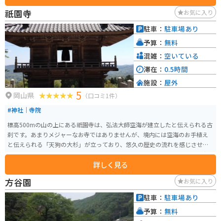
かけて違った楽しみがあるため、通りかかった際に寄ってみるのがおすすめ
祇園寺
お気に入り
です。お食事処もあります。
駐車：
駐車場あり
予算：
無料
混雑：
空いている
滞在：
0.5時間
施設：
屋外
5
岡山県
（口コミ1件）
#神社｜寺院
標高500mの山の上にある祇園寺は、弘法大師空海が建立したと伝えられる古
刹です。あまりメジャーなお寺ではありませんが、境内には空海のお手植え
と伝えられる「天狗の大杉」が立っており、悠久の歴史の流れを感じさせて
くれます。 また、境内からは、西に中国山地の山々を眺めることができ、朝
詳しく見る
霧がかかる時期には、雄大な雲海を見ることが出来ます。山道をぐるぐると
上がって行く必要がありますので、運転には注意してください。
方谷園
お気に入り
駐車：
駐車場あり
予算：
無料