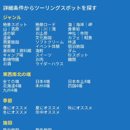
詳細条件からツーリングスポットを探す
ジャンル
絶景スポット
絶景ロード
海｜海岸｜岬
山｜高原
湖｜川｜滝
食事処
道の駅
お土産
神社｜寺院
温泉
文化施設
カフェ｜軽食
商業施設
ソフトクリーム
林道
夜景
イベント体験
宿泊施設
美術館｜資料館
海鮮
ダム
キャンプ場
スイーツ
珍スポット
動植物園
お肉
麺類
お酒
ライダーハウス
東西南北の端
全ての端
日本4端
日本本土4端
北海道4端
本州4端
四国4端
九州4端
季節
春にオススメ
夏にオススメ
秋にオススメ
冬にオススメ
年中オススメ
施設
屋内施設
屋外施設