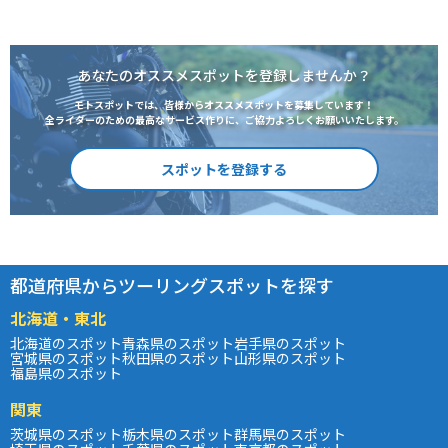
あなたのオススメスポットを登録しませんか？
モトスポットでは、皆様からオススメスポットを募集しています！
全ライダーのための最高なサービス作りに、ご協力よろしくお願いいたします。
スポットを登録する
都道府県からツーリングスポットを探す
北海道・東北
北海道のスポット
青森県のスポット
岩手県のスポット
宮城県のスポット
秋田県のスポット
山形県のスポット
福島県のスポット
関東
茨城県のスポット
栃木県のスポット
群馬県のスポット