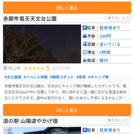
ています。春は菜の花、夏はひまわり、秋はコスモスが周囲に栽培されて備
詳しく見る
中国分寺を見せてくれます。また夕焼けも大変美しく、多くのカメラマンも
訪れます。
赤磐市竜天天文台公園
お気に入り
駐車：
駐車場あり
予算：
200円
混雑：
空いている
滞在：
1時間
施設：
屋内
5
岡山県
（口コミ1件）
#文化施設
#イベント体験
#絶景スポット
#夜景
#キャンプ場
赤磐市竜天天文台公園は、天文台とキャンプ場が隣接したスポットです。竜
天天文台は山の中に位置しており、夜に訪れると空一面に広がる星空を眺め
ることができます。道中は街灯がなく、暗いため少し不安になるかもしれま
せんが、頑張って山を進むと天文台の入り口が現れます。（看板が目立たな
詳しく見る
いため分かりにくいです） 200円で天文台に入ることができ、望遠鏡で星を
観察することができます。スタッフも丁寧な方で、星の説明をしてくれます。
道の駅 山陽道やかげ宿
お気に入り
この天文台は自然のプラネタリウムを楽しむことができる素敵なスポットで
す。天気が悪い場合は観望会が中止されることもあるので、HPや電話で事前
駐車：
駐車場あり
に確認しておくことをオススメします。