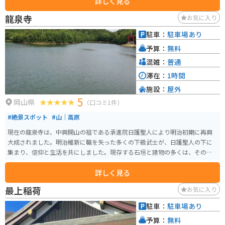
詳しく見る
龍泉寺
お気に入り
駐車：
駐車場あり
予算：
無料
混雑：
普通
滞在：
1時間
施設：
屋外
5
岡山県
（口コミ1件）
#絶景スポット
#山｜高原
現在の龍泉寺は、中興開山の祖である承進院日護聖人により明治初期に再興
大成されました。明治維新に職を失った多くの下級武士が、日護聖人の下に
集まり、信仰と生活を共にしました。現存する石垣と建物の多くは、その当
時建造されたものです。寺号は、明治22年に大渓山龍泉寺を継承し、昭和26
詳しく見る
年に日蓮宗最上教派の本山になり、"最上本山 御瀧 龍泉寺″と改めました。最
上位経王大菩薩（最上様・お稲荷さん）、八大龍王（水の神様）、鬼子母神
最上稲荷
お気に入り
（子供の守り神）、三面大黒天をお祀りしています。
駐車：
駐車場あり
予算：
無料