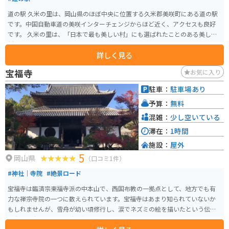
道の駅 久米の里は、岡山県のほぼ中央に位置する久米郡美咲町にある道の駅
です。中国自動車道の美咲インターチェンジからほど近く、アクセスも良好
です。 久米の里は、「日本で最も美しい村」にも選ばれたことのある美しい
村並みを一望できる道の駅として知られています。道の駅の施設内には、地
詳しく見る
元の新鮮な野菜や果物を販売する農産物直売所や、地元の食材を使った料理
が楽しめるレストランがあります。特に、地元産の米粉を使ったパンや、美
宝福寺
お気に入り
咲町産のフルーツを使ったジェラートは人気です。 バイクで訪れる場合、道
の駅の駐車場は広々としており、バイク専用の駐車スペースも用意されてい
駐車：
駐車場あり
るので安心です。また、周辺には、美しい棚田の風景が広がる「棚田展望
予算：
無料
台」や、国の重要文化財に指定されている「旧梶村家住宅」など、観光スポ
ットも点在しています。道の駅 久米の里は、美しい自然と触れ合いながら、
混雑：
少し空いている
地元の美味しいものを楽しめる、魅力的な道の駅です。
滞在：
1時間
施設：
屋外
5
岡山県
（口コミ1件）
#神社｜寺院
#絶景ロード
宝福寺は臨済宗東福寺派の中本山で、西国布教の一拠点として、地方でも有
力な禅宗寺院の一つに数えられています。宝福寺はあまり知られていないか
もしれませんが、雪舟が幼い頃修行し、涙でネズミの絵を描いたという伝説
で有名な寺です。特に秋の紅葉はきれいです。