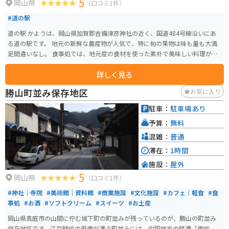
5
岡山県
（口コミ1件）
#道の駅
道の駅 かようは、岡山県加賀郡吉備津彦神社の近く、国道484号線沿いにあ
る道の駅です。 地元の新鮮な農産物が人気で、特に旬の果物は味も量も大満
足間違いなし。 食事処では、地元産の食材を使った素朴で美味しい料理が楽
しめます。 周辺には、歴史を感じられる吉備津彦神社や、自然豊かな吉備高
詳しく見る
原など観光スポットも充実しており、ツーリングの休憩場所としても最適で
す。 バイク駐車場もあるので、安心して立ち寄れます。 お土産には、地元産
勝山町並み保存地区
お気に入り
の果物を使ったジャムやジュース、新鮮野菜がおすすめです。
駐車：
駐車場あり
予算：
無料
混雑：
普通
滞在：
1時間
施設：
屋外
5
岡山県
（口コミ1件）
#神社｜寺院
#美術館｜資料館
#商業施設
#文化施設
#カフェ｜軽食
#食
事処
#お酒
#ソフトクリーム
#スイーツ
#お土産
岡山県真庭市の山間に佇む城下町の町並みが残っているのが、勝山の町並み
保存地区です。江戸時代の風情が漂う町並みには、中国地方の銘酒「御前