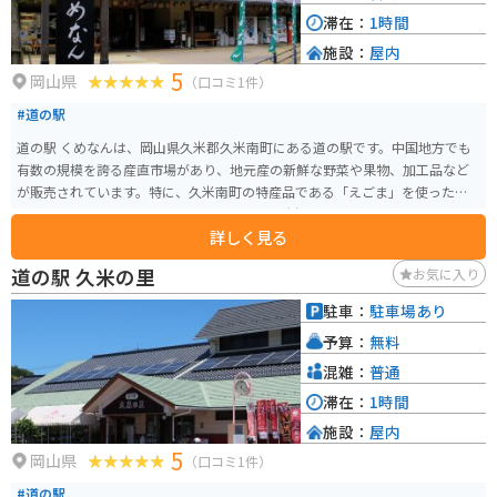
滞在：
1時間
施設：
屋内
5
岡山県
（口コミ1件）
#道の駅
道の駅 くめなんは、岡山県久米郡久米南町にある道の駅です。中国地方でも
有数の規模を誇る産直市場があり、地元産の新鮮な野菜や果物、加工品など
が販売されています。特に、久米南町の特産品である「えごま」を使った商
品が人気です。 レストランでは、地元産の食材を使った料理を楽しむことが
詳しく見る
できます。久米南町は、豊かな自然に囲まれた場所なので、ツーリングの休
憩場所としても最適です。道の駅の周辺には、美しい棚田が広がる「北庄の
道の駅 久米の里
お気に入り
棚田」や、キャンプやバーベキューが楽しめる「ふれあい公園」など、観光
スポットも充実しているので、ぜひ訪れてみてください。バイクで訪れる際
駐車：
駐車場あり
は、道の駅の駐車場にバイク専用のスペースがあるので、安心して駐車でき
予算：
無料
ます。
混雑：
普通
滞在：
1時間
施設：
屋内
5
岡山県
（口コミ1件）
#道の駅