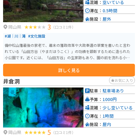
混雑：
空いている
滞在：
0.5時間
施設：
屋外
3
岡山県
（口コミ1件）
#湖｜川｜滝
#文化施設
備中松山藩最後の家老で、幕末の藩政改革や大政奉還の草案を書いたと言わ
れている「山田方谷（やまだほうこく）」の功績を顕彰するために造られた
小公園です。近くには、「山田方谷」の生家跡もあり、園の前を流れる小川
は、６月にゲンジボタルの乱舞する神秘的な風景が楽しめます。
詳しく見る
井倉洞
お気に入り
駐車：
駐車場あり
予算：
1000円
混雑：
少し空いている
滞在：
1時間
施設：
屋内
5
岡山県
（口コミ1件）