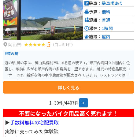
駐車：
駐車場あり
予算：
無料
混雑：
普通
滞在：
1時間
施設：
屋内
5
岡山県
（口コミ1件）
#道の駅
道の駅 風の家は、岡山県備前市にある道の駅です。瀬戸内海国立公園内に位
置し、眼前に広がる瀬戸内海の多島美を一望できます。 地元の特産品販売コ
ーナーでは、新鮮な海の幸や農産物が販売されています。レストランでは、
瀬戸内海の新鮮な魚介類を使った料理や、備前名物の「備前焼」を使った料
詳しく見る
理が楽しめます。 また、展望台からは、瀬戸内海の美しい景色を一望できま
す。バイクで訪れる場合は、道の駅から駐車場まで続く坂道が少し急なので
注意が必要です。道の駅の周辺には、備前焼の窯元が集まる「備前焼伝統産
1~30件/4407件
>
業会館」や、瀬戸内海の島々を巡る遊覧船乗り場など、観光スポットも充実
しているので、瀬戸内海観光の拠点としておすすめです。
不要になったバイク用品高く売れます！
▶︎
手数料無料の宅配買取
実際に売ってみた体験談