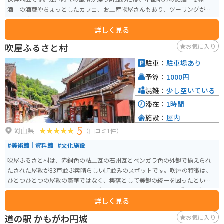
酒」の酒蔵やちょっとしたカフェ、お土産物屋さんもあり、ツーリングがて
ら立ち寄るのにはいいスポットです。
詳しく見る
吹屋ふるさと村
お気に入り
駐車：
駐車場あり
予算：
1000円
混雑：
少し空いている
滞在：
1時間
施設：
屋内
5
岡山県
（口コミ1件）
#美術館｜資料館
#文化施設
吹屋ふるさと村は、赤銅色の粘土瓦の石州瓦とベンガラ色の外観で揃えられ
たされた屋敷が83戸並ぶ素晴らしい町並みのスポットです。吹屋の特徴は、
ひとつひとつの屋敷の豪華ではなく、集落として美観の統一を図ったという
ことです。1969年に県のふるさと村に認定、1977年には、国の重要伝統的建
詳しく見る
造物群保存地区の認定を受けました。そして、令和2年6月には「『ジャパン
レッド』発祥の地～弁柄と銅の町・備中吹屋～」として日本遺産の認定を受
道の駅 かもがわ円城
お気に入り
けました。