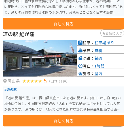
明治時代に日露戦争の戦勝記念として植樹されら桜並木が、春の時期に一斉
に花開き、とっても幻想的な風情が楽しめます。街並みもとっても雰囲気があ
り、通りの両側を流れる水路の水が流れ、音色もどことなく日本の歴史、自
然の優しさを感じることが出来ます。
詳しく見る
道の駅 鯉が窪
お気に入り
駐車：
駐車場あり
予算：
無料
混雑：
普通
滞在：
1時間
施設：
屋内
5
岡山県
（口コミ1件）
#道の駅
「道の駅 鯉が窪」は、岡山県真庭市にある道の駅です。蒜山ICから約10分の
場所に位置し、中国地方最高峰の「大山」を望む絶景スポットとしても人気
があります。 道の駅には、地元でとれた新鮮な野菜や特産品を販売する直売
所や、地元食材を使った料理が楽しめるレストランがあります。特に、蒜山
詳しく見る
高原で育ったジャージー牛のミルクを使ったソフトクリームは絶品です。 ま
た、鯉が窪という名前の通り、敷地内には大きな池があり、色とりどりの鯉