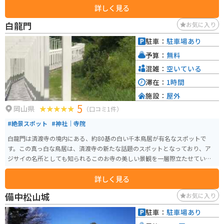
詳しく見る
で、旬の時期には多くの人が買い求めます。また、レストランでは、地元食
材をふんだんに使った料理を楽しむことができます。 バイクでのツーリング
白龍門
お気に入り
にも最適な場所で、駐車場も広々としています。周辺には、ワインディング
ロードも多いため、バイク好きにはおすすめです。道の駅 醍醐の里で、地元
駐車：
駐車場あり
の美味しいものを味わったり、自然豊かな景色を眺めながら、ゆっくりと休
予算：
無料
憩してみてはいかがでしょうか。
混雑：
空いている
滞在：
1時間
施設：
屋外
5
岡山県
（口コミ1件）
#絶景スポット
#神社｜寺院
白龍門は済渡寺の境内にある、約80基の白い千本鳥居が有名なスポットで
す。この真っ白な鳥居は、済渡寺の新たな話題のスポットとなっており、ア
ジサイの名所としても知られるこのお寺の美しい景観を一層際立たせていま
す。 特にアジサイの季節には、色鮮やかな花々と白い鳥居のコントラストが
詳しく見る
とても綺麗です。花菖蒲約5,000株、アジサイ約11,000株、スイレン、サザン
カなど多数の花々が四季を彩ります。標高が高いので、あじさいは7月前後が
備中松山城
お気に入り
見頃です。済渡寺の御本尊である子安観音は、古くから子宝を授かると伝え
られています。
駐車：
駐車場あり