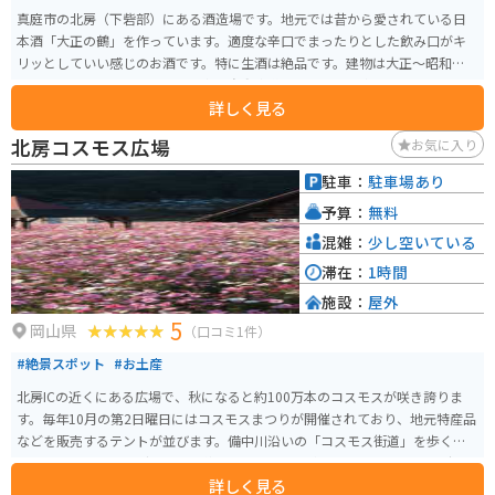
真庭市の北房（下砦部）にある酒造場です。地元では昔から愛されている日
本酒「大正の鶴」を作っています。適度な辛口でまったりとした飲み口がキ
リッとしていい感じのお酒です。特に生酒は絶品です。建物は大正〜昭和初期
に建てられたものだそうです。中国自動車道の北房ICから車、バイクで10分
詳しく見る
ほどで行けますので、お酒好きな人は、是非一度足を運んでください。
北房コスモス広場
お気に入り
駐車：
駐車場あり
予算：
無料
混雑：
少し空いている
滞在：
1時間
施設：
屋外
5
岡山県
（口コミ1件）
#絶景スポット
#お土産
北房ICの近くにある広場で、秋になると約100万本のコスモスが咲き誇りま
す。毎年10月の第2日曜日にはコスモスまつりが開催されており、地元特産品
などを販売するテントが並びます。備中川沿いの「コスモス街道」を歩く、
コスモスウォーキングも同日開催されています。 冬には、このコスモス広場
詳しく見る
の隣にあるハート広場で、イルミネーションを見ることができ、秋から冬に