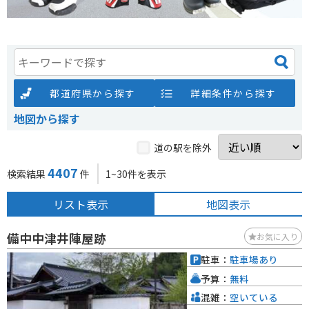
都道府県から探す
詳細条件から探す
地図から探す
道の駅を除外
4407
検索結果
件
1~30件を表示
リスト表示
地図表示
備中中津井陣屋跡
お気に入り
駐車：
駐車場あり
予算：
無料
混雑：
空いている