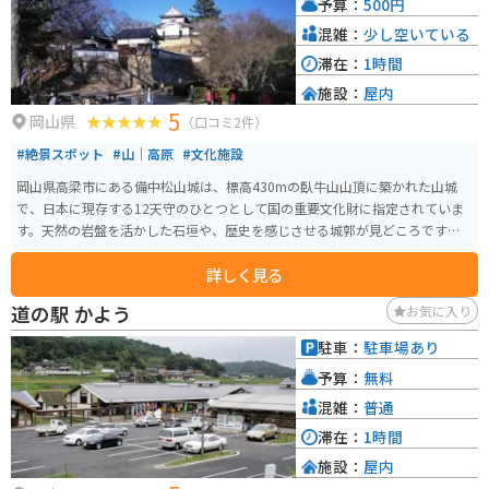
予算：
500円
混雑：
少し空いている
滞在：
1時間
施設：
屋内
5
岡山県
（口コミ2件）
#絶景スポット
#山｜高原
#文化施設
岡山県高梁市にある備中松山城は、標高430mの臥牛山山頂に築かれた山城
で、日本に現存する12天守のひとつとして国の重要文化財に指定されていま
す。天然の岩盤を活かした石垣や、歴史を感じさせる城郭が見どころです。
雲海の名所としても知られ、秋には紅葉との美しい景観を楽しむことができ
詳しく見る
ます。駐車場からは徒歩またはシャトルバス・登城道を経てアクセスでき、山
頂からの眺望も抜群。城前の広場では人気の猫「さんじゅーろー」に出会え
道の駅 かよう
お気に入り
ることもあります。
駐車：
駐車場あり
予算：
無料
混雑：
普通
滞在：
1時間
施設：
屋内