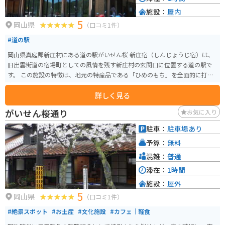
施設：
屋内
5
岡山県
（口コミ1件）
#道の駅
岡山県真庭郡新庄村にある道の駅がいせん桜 新庄宿（しんじょうじ宿）は、
旧出雲街道の宿場町としての風情を残す新庄村の玄関口に位置する道の駅で
す。 この施設の特徴は、地元の特産品である「ひめのもち」を全面的に打ち
出している点です。売店では、ひめのもちを使用した切り餅や大福、あられ
詳しく見る
などが豊富に並んでおり、食堂ではお餅が入ったうどんや、村の特産品を活
かしたメニューを楽しむことができます。 また、道の駅のすぐそばには、施
がいせん桜通り
お気に入り
設名の由来にもなっている「がいせん桜通り」があります。明治39年に日露
戦争の勝利を記念して植えられた132本のソメイヨシノが、春には見事な桜並
駐車：
駐車場あり
木を作り、多くの観光客で賑わいます。 建物自体も宿場町の景観に配慮した
予算：
無料
和風の造りとなっており、新庄村の豊かな自然や歴史を感じながら休憩でき
るスポットです。
混雑：
普通
滞在：
1時間
施設：
屋外
5
岡山県
（口コミ1件）
#絶景スポット
#お土産
#文化施設
#カフェ｜軽食