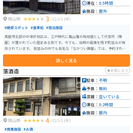
滞在：
0.5時間
施設：
屋外
3
岡山県
（口コミ1件）
#絶景スポット
#食事処
#宿泊施設
真庭市北部の中津井地区は、江戸時代に亀山藩の飛地領として代官所（陣
屋）が置かれていた歴史ある街です。今でも、当時の風情を残す町並みが保
存されています。 街並みの中でも有名な「なかつい陣屋」では、予約すれば
宿泊や食事も可能です。無料の駐車場もありますので、ツーリングやドライ
詳しく見る
ブついでの観光・休憩にはちょうど良いスポットです。
落酒造
お気に入り
駐車：
不明
予算：
無料
混雑：
空いている
滞在：
0.2時間
施設：
屋内
4
岡山県
（口コミ1件）
#商業施設
#お酒