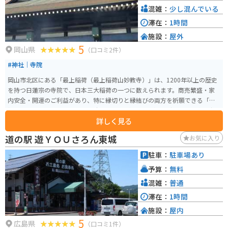
混雑：
少し混んでいる
滞在：
1時間
施設：
屋外
5
岡山県
（口コミ2件）
#神社｜寺院
岡山市北区にある「最上稲荷（最上稲荷山妙教寺）」は、1200年以上の歴史
を持つ日蓮宗の寺院で、日本三大稲荷の一つに数えられます。商売繁盛・家
内安全・開運のご利益があり、特に縁切りと縁結びの両方を祈願できる「両
縁参り」で知られています。 お寺でありながら鳥居がある独特の雰囲気を持
詳しく見る
ち、初詣の時期には多くの参拝客で賑わいます。岡山駅から車・バイクで約1
5分の距離にあり、駐車場も完備。ゆずせんべいやご縁まんじゅうなどのお土
道の駅 遊ＹＯＵさろん東城
お気に入り
産も人気です。
駐車：
駐車場あり
予算：
無料
混雑：
普通
滞在：
1時間
施設：
屋内
5
広島県
（口コミ1件）