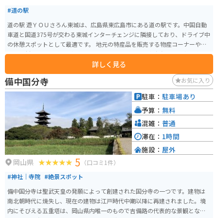
#道の駅
道の駅 遊ＹＯＵさろん東城は、広島県東広島市にある道の駅です。中国自動
車道と国道375号が交わる東城インターチェンジに隣接しており、ドライブ中
の休憩スポットとして最適です。 地元の特産品を販売する物産コーナーや、
地元食材を使った料理を提供するレストランがあり、東広島市の味覚を楽し
詳しく見る
むことができます。特におすすめは、地元産の猪肉を使った「猪肉丼」や、
東広島市名産の「賀茂泉酒造の日本酒」です。 バイクで訪れる場合、道の駅
備中国分寺
お気に入り
には広い駐車場が完備されているので安心です。周辺には、歴史を感じられ
る白龍城跡や、自然豊かな帝釈峡など、観光スポットも充実しています。道の
駐車：
駐車場あり
駅を拠点に、東広島市の魅力を満喫してみてください。
予算：
無料
混雑：
普通
滞在：
1時間
施設：
屋外
5
岡山県
（口コミ1件）
#神社｜寺院
#絶景スポット
備中国分寺は聖武天皇の発願によって創建された国分寺の一つです。建物は
南北朝時代に焼失し、現在の建物は江戸時代中期以降に再建されました。境
内にそびえる五重塔は、岡山県内唯一のもので吉備路の代表的な景観となっ