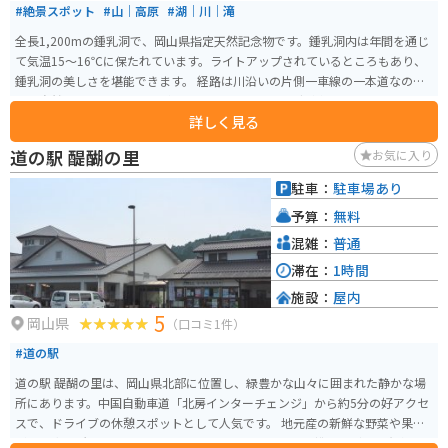
#絶景スポット
#山｜高原
#湖｜川｜滝
全長1,200mの鍾乳洞で、岡山県指定天然記念物です。鍾乳洞内は年間を通じ
て気温15〜16℃に保たれています。ライトアップされているところもあり、
鍾乳洞の美しさを堪能できます。 経路は川沿いの片側一車線の一本道なの
で、自然豊かな風景を見ながらドライブ、ツーリングが楽しめます。近くに
詳しく見る
はお土産店や休憩所もあります。そばを流れる高梁川の河原にも降りること
ができ、夏は子供たちが元気に泳いでいます。
道の駅 醍醐の里
お気に入り
駐車：
駐車場あり
予算：
無料
混雑：
普通
滞在：
1時間
施設：
屋内
5
岡山県
（口コミ1件）
#道の駅
道の駅 醍醐の里は、岡山県北部に位置し、緑豊かな山々に囲まれた静かな場
所にあります。中国自動車道「北房インターチェンジ」から約5分の好アクセ
スで、ドライブの休憩スポットとして人気です。 地元産の新鮮な野菜や果物
が並ぶ直売所は、訪れる人々で賑わっています。特に、桃やぶどうは有名