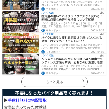
を守ろう
バイクに乗るときのパンツを探している方必見！バイク
用ライディングパンツは、バイクに乗った時の姿勢に最
適化されているので快適にバイクに乗ることができま
モトスポット
2024-07-08
す。プロテクター内蔵で安全性も高くなります。この記事
バイク知識
0
ではパンツの選び方や種類など初心者が知っておくべき
排気量の違いでバイクライフが大きく変わる！
ことをまとめました。
運転に必要な免許や維持費について解説
バイクの話をしていると当たり前のように出てくる「排
気量」という言葉。あなたはしっかり理解できています
か？ バイクはクルマと違い、排気量によって必要な免
モトスポット
2022-11-25
許・走れる道路の区分・車検の有無などが細かく変わっ
バイク知識
0
てきます。これらはバイクライフに大きく関わるもので
バイクに乗ると疲れる原因は？疲れないコツと
すので、正しく理解しておきましょう。
対策・おすすめアイテムを紹介！
バイクに乗っていて疲れを感じたことはありませんか？
バイクは肩や腰、手、足さまざまな箇所に疲労が蓄積し
やすい乗り物です。できるなら楽に乗りたいですよね。
モトスポット
2024-04-05
原因を知り対策を重ねておけば今よりもっと快適に走行
バイク知識
1
することができます。
ヘルメットの臭いを取る方法は？臭う理由やメ
ンテナンス方法も解説｜必要なのは洗濯と除菌
ヘルメットをしっかり洗っていますか？ヘルメットは汗
や皮脂を吸収して雑菌だらけになります。顔に密着する
物なのでしっかりと除菌・消臭をする必要があります。
モトスポット
2024-03-15
この記事では、ヘルメットをまるっと綺麗にする方法を
まとめました。まだメンテナンスをしたことがないとい
う人はぜひ参考にしてください。
もっと見る
不要になったバイク用品高く売れます！
▶︎
手数料無料の宅配買取
実際に売ってみた体験談