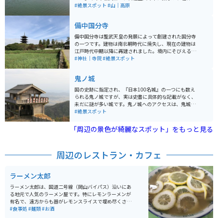
生活を共にしました。現存する石垣と建物の多くは、そ
#絶景スポット
#山｜高原
の当時建造されたものです。寺号は、明治22年に大渓山
龍泉寺を継承し、昭和26年に日蓮宗最上教派の本山にな
備中国分寺
り、"最上本山 御瀧 龍泉寺″と改めました。最上位経王大
菩薩（最上様・お稲荷さん）、八大龍王（水の神様）、
備中国分寺は聖武天皇の発願によって創建された国分寺
鬼子母神（子供の守り神）、三面大黒天をお祀りしてい
の一つです。建物は南北朝時代に焼失し、現在の建物は
ます。
江戸時代中期以降に再建されました。境内にそびえる五
重塔は、岡山県内唯一のもので吉備路の代表的な景観と
#神社｜寺院
#絶景スポット
なっています。春は菜の花、夏はひまわり、秋はコスモ
スが周囲に栽培されて備中国分寺を見せてくれます。ま
鬼ノ城
た夕焼けも大変美しく、多くのカメラマンも訪れます。
国の史跡に指定され、『日本100名城』の一つにも数え
られる鬼ノ城ですが、実は史書に具体的な記載がなく、
未だに謎が多い城です。鬼ノ城へのアクセスは、鬼城山
の南麓にある『砂川公園』から車道が整備されているた
#絶景スポット
め、車やバイクで近くまで行けます。西門の斜め後方に
は『角楼』という防御施設もあるのですが、そこから眺
「周辺の景色が綺麗なスポット」をもっと見る
める西門はまさに絶景です。
周辺のレストラン・カフェ
ラーメン太郎
ラーメン太郎は、国道二号線（岡山バイパス）沿いにあ
る地元で人気のラーメン屋です。特にレモンラーメンが
有名で、遠方からも器がレモンスライスで埋め尽くされ
たこのラーメンを食べにくる人がたくさんいます。 普通
#食事処
#麺類
#お酒
のラーメンは、なぜかこのお店では、他のお店ではチャ