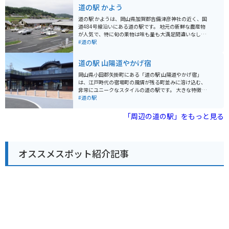
があります。また、情報コーナーでは、観光情報や周辺
道の駅 かよう
の道路状況などを得ることができます。 バイクで訪れる
場合、道の駅の駐車場は広々としており、駐車スペース
道の駅 かようは、岡山県加賀郡吉備津彦神社の近く、国
にも困ることはないでしょう。蒜山高原は、ワインディ
道484号線沿いにある道の駅です。 地元の新鮮な農産物
ングロードが続くツーリングスポットとしても人気があ
が人気で、特に旬の果物は味も量も大満足間違いなし。
ります。道の駅 みやま公園を拠点に、蒜山高原を満喫す
食事処では、地元産の食材を使った素朴で美味しい料理
#道の駅
るのもおすすめです。 周辺には、蒜山酪農農業協同組合
が楽しめます。 周辺には、歴史を感じられる吉備津彦神
やひるぜんワイナリーなど、地元の特産品を味わえる施
社や、自然豊かな吉備高原など観光スポットも充実して
道の駅 山陽道やかげ宿
設も充実しています。また、蒜山高原には、キャンプ場
おり、ツーリングの休憩場所としても最適です。 バイク
や牧場など、自然を満喫できるレジャースポットもたく
駐車場もあるので、安心して立ち寄れます。 お土産に
岡山県小田郡矢掛町にある「道の駅 山陽道やかげ宿」
さんあります。
は、地元産の果物を使ったジャムやジュース、新鮮野菜
は、江戸時代の宿場町の風情が残る町並みに溶け込む、
がおすすめです。
非常にユニークなスタイルの道の駅です。 大きな特徴
は、あえて施設内に飲食・物販コーナーを置かない「ま
#道の駅
ち全体を道の駅」とするコンセプトです。豪華寝台列車
「ななつ星in九州」などを手がけた水戸岡鋭治氏がデザ
「周辺の道の駅」をもっと見る
イン監修したモダンな駅舎は、それ自体が観光名所とな
っており、2階の展望デッキからは歴史ある町並みを一
望できます。 バイクで訪れる方には、国道486号沿いで
アクセスしやすく、ツーリングの作戦会議や休憩の拠点
オススメスポット紹介記事
として重宝します。飲食や買い物は、隣接する商店街へ
足を運ぶスタイル。地元産の麺や自然薯を使った「広島
お好み焼」や、見た目も華やかな「だんご行列」などの
絶品スイーツ、本格的なクラフトチョコレート店が揃っ
ています。 さらに、施設ではe-Bikeのレンタルも行って
おり、バイクを降りてから細い路地裏や歴史的な本陣を
ゆっくり巡るのもおすすめです。洗練されたデザインの
休憩ラウンジは24時間利用可能で、長旅の合間にほっと
一息つくのに最適なスポットです。