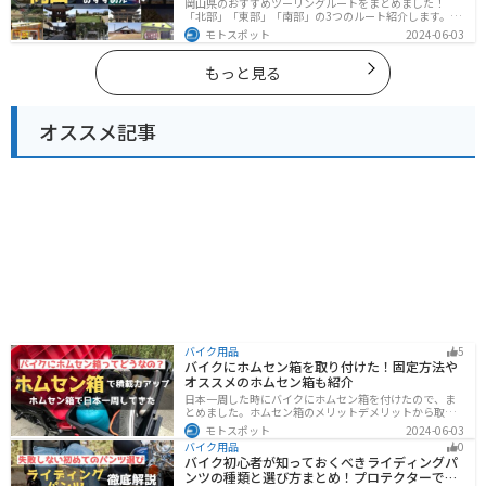
岡山県のおすすめツーリングルートをまとめました！
「北部」「東部」「南部」の3つのルート紹介します。岡
山市や倉敷市など、歴史ある街並みも魅力的で、バイク
モトスポット
2024-06-03
ツーリングに最適なスポットが多数あります。バイクで
岡山県にツーリングに行く際は参考にしてください。
もっと見る
オススメ記事
バイク用品
5
バイクにホムセン箱を取り付けた！固定方法や
オススメのホムセン箱も紹介
日本一周した時にバイクにホムセン箱を付けたので、ま
とめました。ホムセン箱のメリットデメリットから取り
付け方法、実際につけてどううだったのか、オススメの
モトスポット
2024-06-03
ホムセン箱まで全て解説します。バイクにホムセン箱を
バイク用品
0
付けたいと思っている人はぜひ参考にしてください。
バイク初心者が知っておくべきライディングパ
ンツの種類と選び方まとめ！プロテクターで脚