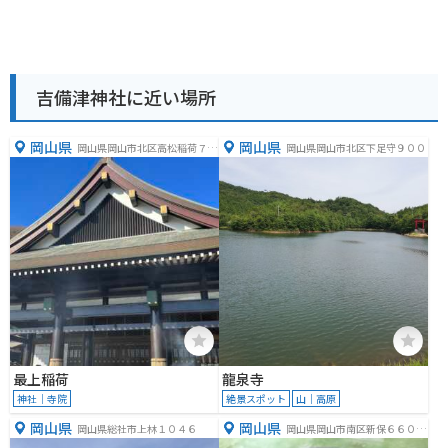
吉備津神社に近い場所
岡山県
岡山県
岡山県岡山市北区高松稲荷７１
岡山県岡山市北区下足守９００
２−７１２
最上稲荷
龍泉寺
神社｜寺院
絶景スポット
山｜高原
岡山県
岡山県
岡山県総社市上林１０４６
岡山県岡山市南区新保６６０
−１０