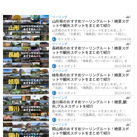
ツーリング
0
山形県のおすすめツーリングルート！絶景スポ
ットや観光スポットをまとめて紹介
山形県のおすすめツーリングルートをまとめました！
「北西部」「北東部」「南東部」の3つのルート紹介しま
す。豊かな自然と歴史的な観光スポット、山と海どちら
モトスポット
2023-04-18
も堪能できるスポットが多数あります。バイクで山形県
ツーリング
0
にツーリングに行く際は参考にしてください。
長崎県のおすすめツーリングルート！絶景スポ
ットや観光スポットをまとめて紹介
長崎県のおすすめツーリングルートをまとめました！
「北部」「南西部」「南東部」の3つのルート紹介しま
す。国際色豊かな街並みや世界遺産、絶景ポイントが数
モトスポット
2023-04-09
多く存在し、様々な楽しみ方ができます。バイクで長崎
ツーリング
0
県にツーリングに行く際は参考にしてください。
岐阜県のおすすめツーリングルート！絶景スポ
ットや観光スポットをまとめて紹介
岐阜県のおすすめツーリングルートをまとめました！
「北部」「南東部」「南西部」の3つのルート紹介しま
す。自然豊かな山が充実しており、山を生かした施設や
モトスポット
2023-03-02
グルメ、絶景スポットなど、自然を満喫するツーリング
ツーリング
0
ができます。バイクで岐阜県にツーリングに行く際は参
香川県のおすすめツーリングルート！絶景,観
考にしてください。
光,グルメスポットを紹介
香川県のおすすめツーリングルートをまとめました！
「東部」「西部」「小豆島周辺」の3つのルート紹介しま
す。自然豊かな山から海、絶品グルメを満喫するツーリ
モトスポット
2023-03-06
ングができます。バイクで香川県にツーリングに行く際
ツーリング
0
は参考にしてください。
岡山県のおすすめツーリングルート！絶景スポ
ットや観光スポットをまとめて紹介