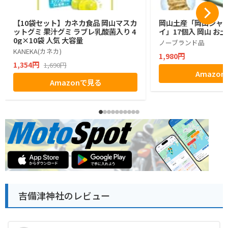
【10袋セット】カネカ食品 岡山マスカ
岡山土産「岡山シャ
ットグミ 果汁グミ ラブレ乳酸菌入り 4
イ」17個入 岡山 お
0g×10袋 人気 大容量
ノーブランド品
KANEKA(カネカ)
1,980円
1,354円
1,690円
Amazo
Amazonで見る
吉備津神社のレビュー