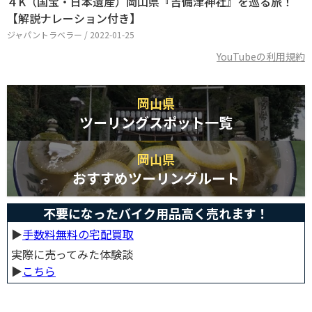
４K（国宝・日本遺産）岡山県『吉備津神社』を巡る旅！
【解説ナレーション付き】
ジャパントラベラー / 2022-01-25
YouTubeの利用規約
岡山県
ツーリングスポット一覧
岡山県
おすすめツーリングルート
不要になったバイク用品高く売れます！
▶︎
手数料無料の宅配買取
実際に売ってみた体験談
▶︎
こちら