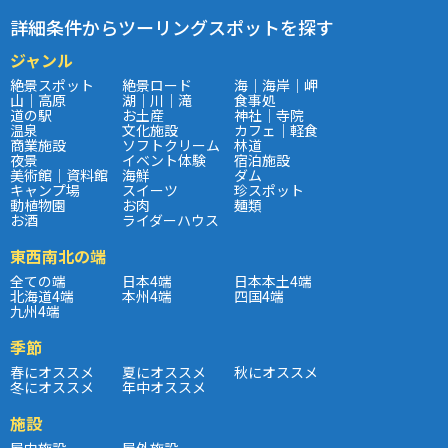
詳細条件からツーリングスポットを探す
ジャンル
絶景スポット
絶景ロード
海｜海岸｜岬
山｜高原
湖｜川｜滝
食事処
道の駅
お土産
神社｜寺院
温泉
文化施設
カフェ｜軽食
商業施設
ソフトクリーム
林道
夜景
イベント体験
宿泊施設
美術館｜資料館
海鮮
ダム
キャンプ場
スイーツ
珍スポット
動植物園
お肉
麺類
お酒
ライダーハウス
東西南北の端
全ての端
日本4端
日本本土4端
北海道4端
本州4端
四国4端
九州4端
季節
春にオススメ
夏にオススメ
秋にオススメ
冬にオススメ
年中オススメ
施設
屋内施設
屋外施設