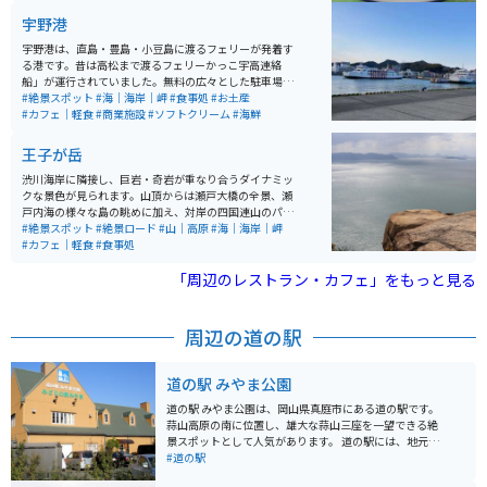
ーシューメンのような、チャーシューがたくさん載った
宇野港
ラーメンが出てきます。味は豚骨醤油で中太麺がスープ
に絡んで、非常に旨いです。写真にあるチャーシューメ
宇野港は、直島・豊島・小豆島に渡るフェリーが発着す
ンのようなラーメン（並）が700円、お財布に優しい価
る港です。昔は高松まで渡るフェリーかっこ宇高連絡
格設定も嬉しいです。
船」が運行されていました。無料の広々とした駐車場が
あり、車やバイク旅の立ち寄りスポットとしてはいい場
#絶景スポット
#海｜海岸｜岬
#食事処
#お土産
所です。
#カフェ｜軽食
#商業施設
#ソフトクリーム
#海鮮
王子が岳
渋川海岸に隣接し、巨岩・奇岩が重なり合うダイナミッ
クな景色が見られます。山頂からは瀬戸大橋の全景、瀬
戸内海の様々な島の眺めに加え、対岸の四国連山のパノ
ラマが一望できるビュースポットです。
#絶景スポット
#絶景ロード
#山｜高原
#海｜海岸｜岬
#カフェ｜軽食
#食事処
「周辺のレストラン・カフェ」をもっと見る
周辺の道の駅
道の駅 みやま公園
道の駅 みやま公園は、岡山県真庭市にある道の駅です。
蒜山高原の南に位置し、雄大な蒜山三座を一望できる絶
景スポットとして人気があります。 道の駅には、地元産
の新鮮な野菜や特産品を販売する物産コーナーや、蒜山
#道の駅
高原の雄大な自然を眺めながら食事ができるレストラン