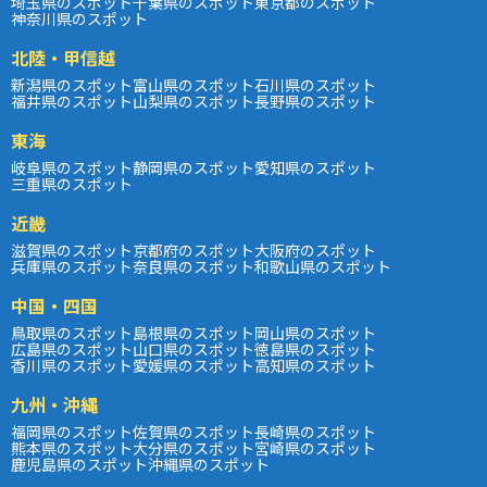
埼玉県のスポット
千葉県のスポット
東京都のスポット
神奈川県のスポット
北陸・甲信越
新潟県のスポット
富山県のスポット
石川県のスポット
福井県のスポット
山梨県のスポット
長野県のスポット
東海
岐阜県のスポット
静岡県のスポット
愛知県のスポット
三重県のスポット
近畿
滋賀県のスポット
京都府のスポット
大阪府のスポット
兵庫県のスポット
奈良県のスポット
和歌山県のスポット
中国・四国
鳥取県のスポット
島根県のスポット
岡山県のスポット
広島県のスポット
山口県のスポット
徳島県のスポット
香川県のスポット
愛媛県のスポット
高知県のスポット
九州・沖縄
福岡県のスポット
佐賀県のスポット
長崎県のスポット
熊本県のスポット
大分県のスポット
宮崎県のスポット
鹿児島県のスポット
沖縄県のスポット