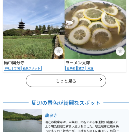
備中国分寺
ラーメン太郎
神社｜寺院
絶景スポット
食事処
麺類
お酒
もっと見る
周辺の景色が綺麗なスポット
龍泉寺
現在の龍泉寺は、中興開山の祖である承進院日護聖人に
より明治初期に再興大成されました。明治維新に職を失
った多くの下級武士が、日護聖人の下に集まり、信仰と