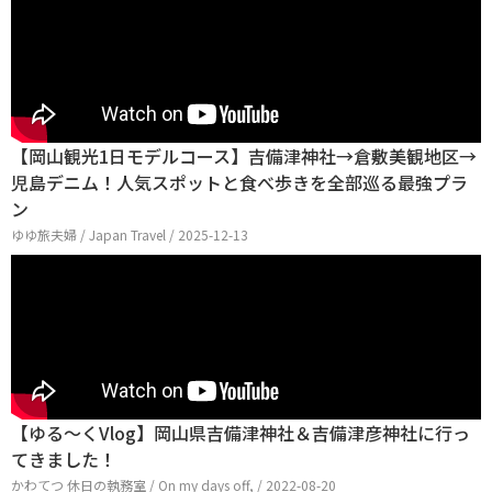
【岡山観光1日モデルコース】吉備津神社→倉敷美観地区→
児島デニム！人気スポットと食べ歩きを全部巡る最強プラ
ン
ゆゆ旅夫婦 / Japan Travel / 2025-12-13
【ゆる～くVlog】岡山県吉備津神社＆吉備津彦神社に行っ
てきました！
かわてつ 休日の執務室 / On my days off, / 2022-08-20