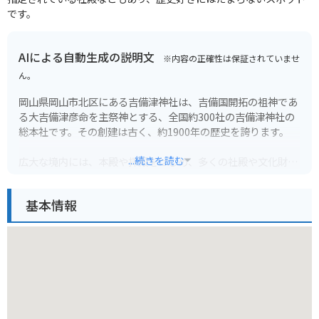
です。
AIによる自動生成の説明文
※内容の正確性は保証されていませ
ん。
岡山県岡山市北区にある吉備津神社は、吉備国開拓の祖神であ
る大吉備津彦命を主祭神とする、全国約300社の吉備津神社の
総本社です。その創建は古く、約1900年の歴史を誇ります。
...続きを読む
広大な境内には、本殿や拝殿をはじめ、多くの社殿や文化財が
点在し、見どころが満載です。特に、桃山時代の建築様式であ
る本殿と拝殿は国宝に指定されており、その壮麗な姿は一見の
基本情報
価値があります。また、全長400メートルにも及ぶ日本一長い
と言われる「回廊」も見どころの一つです。
バイクで訪れる場合、境内には無料の駐車場があります。参拝
後は、周辺を散策したり、地元のグルメを楽しんだりするのも
おすすめです。