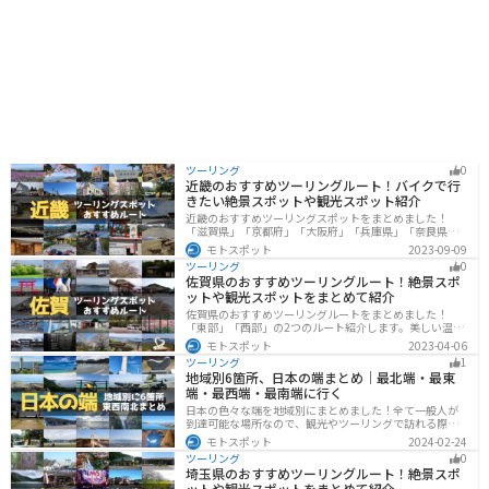
ツーリング
0
近畿のおすすめツーリングルート！バイクで行
きたい絶景スポットや観光スポット紹介
近畿のおすすめツーリングスポットをまとめました！
「滋賀県」「京都府」「大阪府」「兵庫県」「奈良県」
「和歌山」の各県の観光地紹介します。自然豊かな山々
モトスポット
2023-09-09
や湖、温泉地が点在し、四季折々の景色を楽しめるスポ
ツーリング
0
ットが多数あります。バイクで近畿にツーリングに行く
佐賀県のおすすめツーリングルート！絶景スポ
際は参考にしてください。
ットや観光スポットをまとめて紹介
佐賀県のおすすめツーリングルートをまとめました！
「東部」「西部」の2つのルート紹介します。美しい温泉
地や古墳群、歴史ある城や神社仏閣など、バイクツーリ
モトスポット
2023-04-06
ングに適したスポットが多数存在し、様々な楽しみ方が
ツーリング
1
できます。バイクで佐賀県にツーリングに行く際は参考
地域別6箇所、日本の端まとめ｜最北端・最東
にしてください。
端・最西端・最南端に行く
日本の色々な端を地域別にまとめました！全て一般人が
到達可能な場所なので、観光やツーリングで訪れる際の
参考にしてください。
モトスポット
2024-02-24
ツーリング
0
埼玉県のおすすめツーリングルート！絶景スポ
ットや観光スポットをまとめて紹介