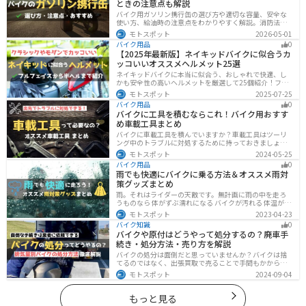
ときの注意点も解説
バイク用ガソリン携行缶の選び方や適切な容量、安全な
使い方、給油時の注意点をわかりやすく解説。消防法適
合品の見分け方や保管・圧力調整のコツ、スタンドでの
モトスポット
2026-05-01
給油ルールまで網羅し、ツーリング時のガス欠対策をサ
バイク用品
0
ポート。SOTOやKIJIMAなどおすすめ携行缶も紹介しま
【2025年最新版】ネイキッドバイクに似合うカ
す。
ッコいいオススメヘルメット25選
ネイキッドバイクに本当に似合う、おしゃれで快適、し
かも安全性の高いヘルメットを厳選して25個紹介！フル
フェイス・ジェット・システムなどタイプ別に特徴や選
モトスポット
2025-07-25
び方も徹底解説。街乗りやツーリング、初心者からベテ
バイク用品
0
ランまで満足できるモデルを集めました。
バイクに工具を積むならこれ！バイク用おすす
め車載工具まとめ
バイクに車載工具を積んでいますか？車載工具はツーリ
ング中のトラブルに対処するために持っておきましょ
う。車載工具でどんなことができるのか、どんな車載工
モトスポット
2024-05-25
具を持っておけばいいのかなど、バイク用車載工具につ
バイク用品
0
いて紹介します！
雨でも快適にバイクに乗る方法＆オススメ雨対
策グッズまとめ
雨。それはライダーの天敵です。無計画に雨の中を走ろ
うものなら 体がずぶ濡れになる バイクが汚れる 体温が奪
われて集中力が低下する 雨で視界が悪くなる 路面が濡れ
モトスポット
2023-04-23
て滑りやすくなるなど、晴れの日にはないマイナス要素
バイク知識
0
が盛りだくさんでライダーに押し寄せてきます。そんな
バイクや原付はどうやって処分するの？廃車手
雨の中を好んで走ろうなんて誰も考えていないはずです
続き・処分方法・売り方を解説
が、どうしても避けられない場合もありますよね。この
記事では、レインウエアや防水バッグをはじめ、ライダ
バイクの処分は面倒だと思っていませんか？バイクは捨
ーや荷物を雨から守るための方法やグッズなどについて
てるのではなく、出張買取で売ることで手間もかからず
紹介します。雨はライダーにとって非常に厄介なモノで
お金にできます。売る以外の選択肢も含めて処分方法を
モトスポット
2024-09-04
すが、バッチリと対策しておけば意外と快適に走れてし
まとめていますので、バイクを処分しようとしている人
まうものです
は参考にしてください。
もっと見る