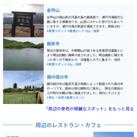
金甲山
金甲山は岡山県の児島半島の最高峰で、瀬戸内海国立公
園に属する景勝地です。山頂にはテレビ塔が立ち並んで
いますが、瀬戸内海の眺望を堪能できます。標高は約40
3mで、見晴らしが良いです。頂上にある展望台からは瀬
#絶景スポット
#絶景ロード
#山｜高原
戸内海の島々だけでなく、岡山市街地などを望めます。
展望台へ行く道路は傷んでいて、展望台自体も寂れてい
龍泉寺
る印象がありますが、景色は絶景です。気象条件がそろ
い、かなりの望遠レンズが必要で肉眼では見えないと思
現在の龍泉寺は、中興開山の祖である承進院日護聖人に
いますが、あべのハルカスが見える本州最遠の場所との
より明治初期に再興大成されました。明治維新に職を失
事です。
った多くの下級武士が、日護聖人の下に集まり、信仰と
生活を共にしました。現存する石垣と建物の多くは、そ
#絶景スポット
#山｜高原
の当時建造されたものです。寺号は、明治22年に大渓山
龍泉寺を継承し、昭和26年に日蓮宗最上教派の本山にな
備中国分寺
り、"最上本山 御瀧 龍泉寺″と改めました。最上位経王大
菩薩（最上様・お稲荷さん）、八大龍王（水の神様）、
備中国分寺は聖武天皇の発願によって創建された国分寺
鬼子母神（子供の守り神）、三面大黒天をお祀りしてい
の一つです。建物は南北朝時代に焼失し、現在の建物は
ます。
江戸時代中期以降に再建されました。境内にそびえる五
重塔は、岡山県内唯一のもので吉備路の代表的な景観と
#神社｜寺院
#絶景スポット
なっています。春は菜の花、夏はひまわり、秋はコスモ
スが周囲に栽培されて備中国分寺を見せてくれます。ま
「周辺の景色が綺麗なスポット」をもっと見る
た夕焼けも大変美しく、多くのカメラマンも訪れます。
周辺のレストラン・カフェ