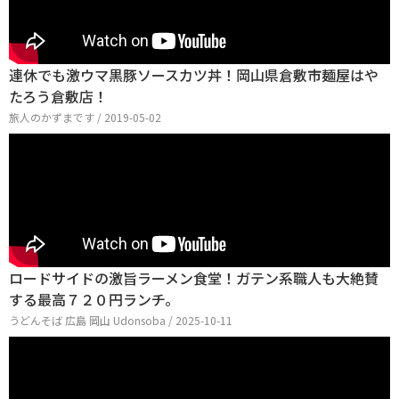
連休でも激ウマ黒豚ソースカツ丼！岡山県倉敷市麺屋はや
たろう倉敷店！
旅人のかずまです / 2019-05-02
ロードサイドの激旨ラーメン食堂！ガテン系職人も大絶賛
する最高７２０円ランチ。
うどんそば 広島 岡山 Udonsoba / 2025-10-11