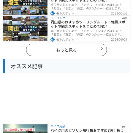
埼玉県のおすすめツーリングルートをまとめました！
「西部」「北部」「南部」の3つのルート紹介します。自
然豊かな西側と街中の東側で違った楽しみ方ができま
モトスポット
2023-03-16
す。バイクで埼玉県にツーリングに行く際は参考にして
ツーリング
0
ください。
岡山県のおすすめツーリングルート！絶景スポ
ットや観光スポットをまとめて紹介
岡山県のおすすめツーリングルートをまとめました！
「北部」「東部」「南部」の3つのルート紹介します。岡
山市や倉敷市など、歴史ある街並みも魅力的で、バイク
モトスポット
2024-06-03
ツーリングに最適なスポットが多数あります。バイクで
岡山県にツーリングに行く際は参考にしてください。
もっと見る
オススメ記事
バイク用品
1
バイク用のガソリン携行缶おすすめ7選！扱う