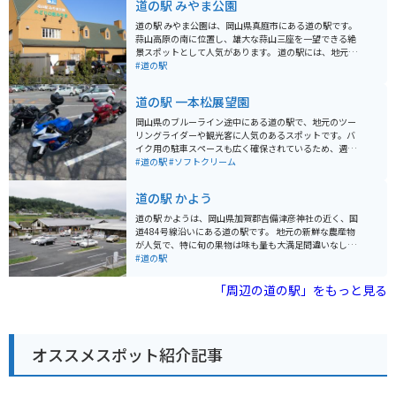
道の駅 みやま公園
道の駅 みやま公園は、岡山県真庭市にある道の駅です。
蒜山高原の南に位置し、雄大な蒜山三座を一望できる絶
景スポットとして人気があります。 道の駅には、地元産
の新鮮な野菜や特産品を販売する物産コーナーや、蒜山
#道の駅
高原の雄大な自然を眺めながら食事ができるレストラン
があります。また、情報コーナーでは、観光情報や周辺
道の駅 一本松展望園
の道路状況などを得ることができます。 バイクで訪れる
場合、道の駅の駐車場は広々としており、駐車スペース
岡山県のブルーライン途中にある道の駅で、地元のツー
にも困ることはないでしょう。蒜山高原は、ワインディ
リングライダーや観光客に人気のあるスポットです。バ
ングロードが続くツーリングスポットとしても人気があ
イク用の駐車スペースも広く確保されているため、週末
ります。道の駅 みやま公園を拠点に、蒜山高原を満喫す
には多くのバイクが集まります。毎年1月2日には駐車場
#道の駅
#ソフトクリーム
るのもおすすめです。 周辺には、蒜山酪農農業協同組合
がバイクでいっぱいになります。 JAの野菜直売所があ
やひるぜんワイナリーなど、地元の特産品を味わえる施
り、新鮮な地元産の野菜が購入できます。また、お食事
道の駅 かよう
設も充実しています。また、蒜山高原には、キャンプ場
処では地元の食材を使った料理が楽しめます。特に塩ソ
や牧場など、自然を満喫できるレジャースポットもたく
フトクリームは大人気で、一度食べるとまた食べたくな
道の駅 かようは、岡山県加賀郡吉備津彦神社の近く、国
さんあります。
る美味しさです。 展望台からは瀬戸内海を一望できま
道484号線沿いにある道の駅です。 地元の新鮮な農産物
す。道の駅内にはミニ鉄道公園もあり、家族連れにも楽
が人気で、特に旬の果物は味も量も大満足間違いなし。
しめる施設が充実しています。季節ごとに変わる風景も
食事処では、地元産の食材を使った素朴で美味しい料理
#道の駅
見所の一つで、春には桜が満開となり、一番の見頃を迎
が楽しめます。 周辺には、歴史を感じられる吉備津彦神
えます。この時期は特に駐車場が混雑します。
社や、自然豊かな吉備高原など観光スポットも充実して
「周辺の道の駅」をもっと見る
おり、ツーリングの休憩場所としても最適です。 バイク
駐車場もあるので、安心して立ち寄れます。 お土産に
は、地元産の果物を使ったジャムやジュース、新鮮野菜
がおすすめです。
オススメスポット紹介記事