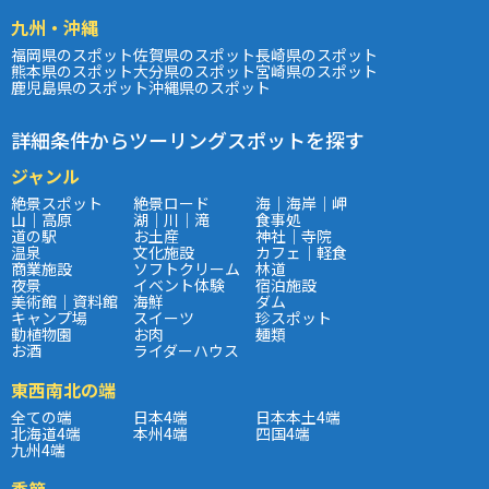
九州・沖縄
福岡県のスポット
佐賀県のスポット
長崎県のスポット
熊本県のスポット
大分県のスポット
宮崎県のスポット
鹿児島県のスポット
沖縄県のスポット
詳細条件からツーリングスポットを探す
ジャンル
絶景スポット
絶景ロード
海｜海岸｜岬
山｜高原
湖｜川｜滝
食事処
道の駅
お土産
神社｜寺院
温泉
文化施設
カフェ｜軽食
商業施設
ソフトクリーム
林道
夜景
イベント体験
宿泊施設
美術館｜資料館
海鮮
ダム
キャンプ場
スイーツ
珍スポット
動植物園
お肉
麺類
お酒
ライダーハウス
東西南北の端
全ての端
日本4端
日本本土4端
北海道4端
本州4端
四国4端
九州4端
季節