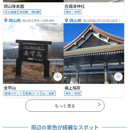
岡山後楽園
吉備津神社
文化施設
美術館｜資料館
神社｜寺院
岡山県
岡山県
岡山県玉野市八浜町波知
岡山県岡山市北区高松稲荷７１
２−７１２
金甲山
最上稲荷
絶景スポット
絶景ロード
山｜高原
神社｜寺院
もっと見る
周辺の景色が綺麗なスポット