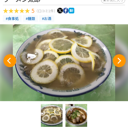
5
（口コミ1件）
#食事処
#麺類
#お酒