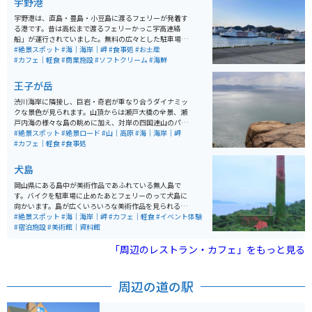
宇野港
宇野港は、直島・豊島・小豆島に渡るフェリーが発着す
る港です。昔は高松まで渡るフェリーかっこ宇高連絡
船」が運行されていました。無料の広々とした駐車場が
あり、車やバイク旅の立ち寄りスポットとしてはいい場
#絶景スポット
#海｜海岸｜岬
#食事処
#お土産
所です。
#カフェ｜軽食
#商業施設
#ソフトクリーム
#海鮮
王子が岳
渋川海岸に隣接し、巨岩・奇岩が重なり合うダイナミッ
クな景色が見られます。山頂からは瀬戸大橋の全景、瀬
戸内海の様々な島の眺めに加え、対岸の四国連山のパノ
ラマが一望できるビュースポットです。
#絶景スポット
#絶景ロード
#山｜高原
#海｜海岸｜岬
#カフェ｜軽食
#食事処
犬島
岡山県にある島中が美術作品であふれている無人島で
す。バイクを駐車場に止めたあとフェリーのって犬島に
向かいます。島が広くいろいろな美術作品を見られる場
所です。岡山県の美術島の一つで魅力的な島なので訪れ
#絶景スポット
#海｜海岸｜岬
#カフェ｜軽食
#イベント体験
てみてはいかがでしょうか。
#宿泊施設
#美術館｜資料館
「周辺のレストラン・カフェ」をもっと見る
周辺の道の駅