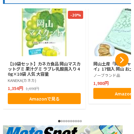
-20%
【10袋セット】カネカ食品 岡山マスカ
岡山土産「岡山シャ
ットグミ 果汁グミ ラブレ乳酸菌入り 4
イ」17個入 岡山 お
0g×10袋 人気 大容量
ノーブランド品
KANEKA(カネカ)
1,980円
1,354円
1,690円
Amazo
Amazonで見る