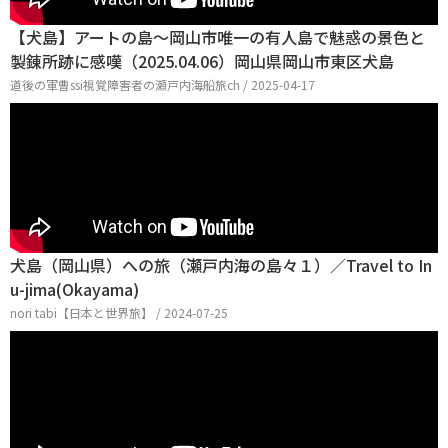
【犬島】アートの島〜岡山市唯一の有人島で魅惑の景色と
製錬所跡に感嘆（2025.04.06）岡山県岡山市東区犬島
道後の軍曹ssi視覚障害者の瀬戸内海船旅ch / 2025-04-17
犬島（岡山県）への旅（瀬戸内海の島々１）／Travel to In
u-jima(Okayama)
nori tabi【日本と世界旅】 / 2024-07-25