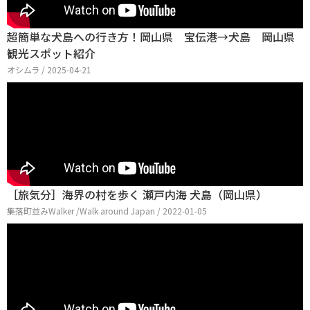
超簡単な犬島への行き方！岡山県 宝伝港→犬島 岡山県
観光スポット紹介
オシムラ / 2025-04-21
［旅気分］海界の村を歩く 瀬戸内海 犬島（岡山県）
集落町並みWalker /Walk around Japan / 2022-01-05