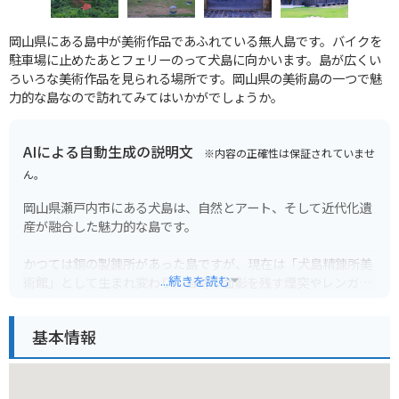
岡山県にある島中が美術作品であふれている無人島です。バイクを
駐車場に止めたあとフェリーのって犬島に向かいます。島が広くい
ろいろな美術作品を見られる場所です。岡山県の美術島の一つで魅
力的な島なので訪れてみてはいかがでしょうか。
AIによる自動生成の説明文
※内容の正確性は保証されていませ
ん。
岡山県瀬戸内市にある犬島は、自然とアート、そして近代化遺
産が融合した魅力的な島です。
かつては銅の製錬所があった島ですが、現在は「犬島精錬所美
...続きを読む
術館」として生まれ変わり、当時の面影を残す煙突やレンガの
壁などの遺構と、現代アートが融合した空間を体験できます。
基本情報
また、島内には「犬島石」と呼ばれる花崗岩が豊富に存在し、
この石を使った家々や石垣が独特の景観を作り出しています。
島内にはカフェや宿泊施設もあり、瀬戸内の穏やかな風景を眺
めながら、ゆったりと過ごすことができます。