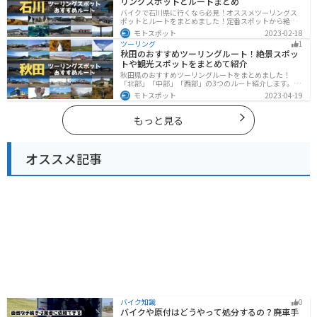
リングスポットとルートまとめ
バイクで石川県に行くなら必見！オススメツーリングス
ポットとルートをまとめました！定番スポットから絶景
スポット、温泉、海、グルメなど様々なジャンルで楽し
モトスポット
2023-02-18
めます。バイクで石川ツーリングに行こうと思っている
ツーリング
1
人は、参考にしてください。
秋田のおすすめツーリングルート！絶景スポッ
トや観光スポットをまとめて紹介
秋田県のおすすめツーリングルートをまとめました！
「北部」「中部」「西部」の3つのルート紹介します。自
然豊かな山々や湖、温泉地が点在し、四季折々の景色を
モトスポット
2023-04-19
楽しめるスポットが多数あります。バイクで秋田県にツ
ーリングに行く際は参考にしてください。
もっと見る
オススメ記事
バイク知識
0
バイクや原付はどうやって処分するの？廃車手