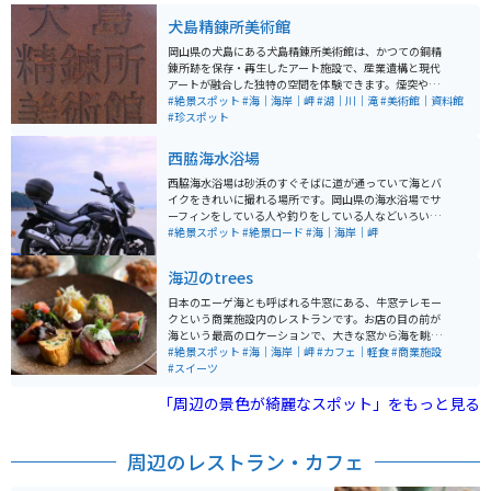
犬島精錬所美術館
岡山県の犬島にある犬島精錬所美術館は、かつての銅精
錬所跡を保存・再生したアート施設で、産業遺構と現代
アートが融合した独特の空間を体験できます。煙突やレ
ンガ造りの建物を活かした展示は、自然や環境問題とも
#絶景スポット
#海｜海岸｜岬
#湖｜川｜滝
#美術館｜資料館
結びついており、静かな島の雰囲気の中でゆっくり鑑賞
#珍スポット
できるのが魅力です。 アクセスは宝伝港からフェリーで
犬島へ渡る必要があり、便数は1日8便ほどで予約不要と
西脇海水浴場
比較的利用しやすいです。島内はコンパクトで、美術館
以外のアート施設も徒歩で巡ることができます。バイク
西脇海水浴場は砂浜のすぐそばに道が通っていて海とバ
や車は宝伝港周辺に駐輪・駐車（1日500円程度）し、フ
イクをきれいに撮れる場所です。岡山県の海水浴場でサ
ェリー（約400円）で渡るスタイルになります。島内は
ーフィンをしている人や釣りをしている人などいろいろ
起伏が少なく歩きやすいですが、飲食店は限られるため
な人がいます。駐車場も近くにあり海水もきれいです。
#絶景スポット
#絶景ロード
#海｜海岸｜岬
事前の準備がおすすめです。
海辺のtrees
日本のエーゲ海とも呼ばれる牛窓にある、牛窓テレモー
クという商業施設内のレストランです。お店の目の前が
海という最高のロケーションで、大きな窓から海を眺め
ながら食事をすることができます。外にも席があり、気
#絶景スポット
#海｜海岸｜岬
#カフェ｜軽食
#商業施設
候が良い時は外での食事も気持ちよさそうです。 地元瀬
#スイーツ
戸内市産の野菜や魚介類をたっぷり使ったランチや、瀬
「周辺の景色が綺麗なスポット」をもっと見る
戸内市産のフルーツを使ったパフェなども楽しめます。
建物の隣に広い駐車場があり、駐車スペースには困りま
せん。
周辺のレストラン・カフェ