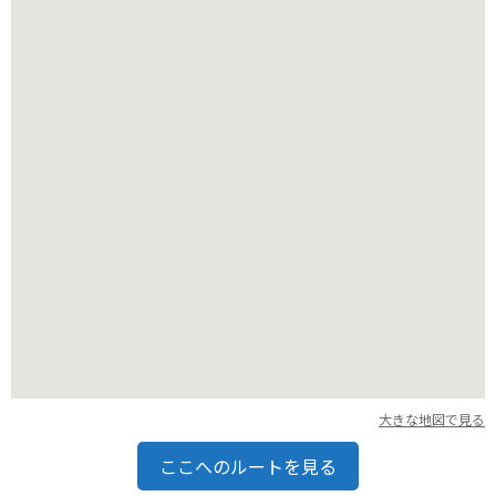
バイクでのアクセスはできませんが、対岸の宝伝港から定期船
が出ており、アクセスも良好です。宝伝港周辺には無料の駐車
場もあるので、車やバイクで訪れることも可能です。瀬戸内海
の美しい景色を眺めながら、アートと歴史に触れることができ
る犬島は、日帰り旅行にもおすすめの観光スポットです。
大きな地図で見る
ここへのルートを見る