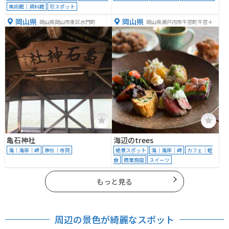
美術館｜資料館
珍スポット
岡山県
岡山県
岡山県岡山市東区水門町
岡山県瀬戸内市牛窓町牛窓４４
４８
亀石神社
海辺のtrees
海｜海岸｜岬
神社｜寺院
絶景スポット
海｜海岸｜岬
カフェ｜軽
食
商業施設
スイーツ
もっと見る
周辺の景色が綺麗なスポット