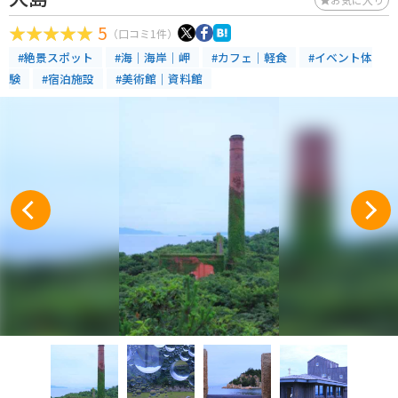
5
（口コミ1件）
#絶景スポット
#海｜海岸｜岬
#カフェ｜軽食
#イベント体
験
#宿泊施設
#美術館｜資料館