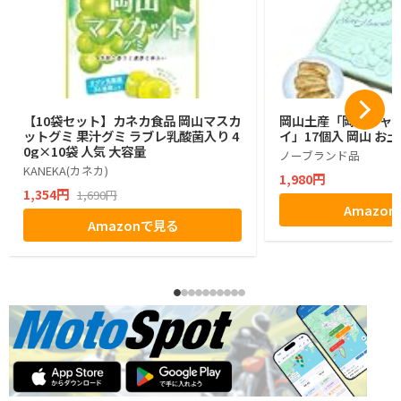
【10袋セット】カネカ食品 岡山マスカ
岡山土産「岡山シャ
ットグミ 果汁グミ ラブレ乳酸菌入り 4
イ」17個入 岡山 お
0g×10袋 人気 大容量
ノーブランド品
KANEKA(カネカ)
1,980円
1,354円
1,690円
Amazo
Amazonで見る