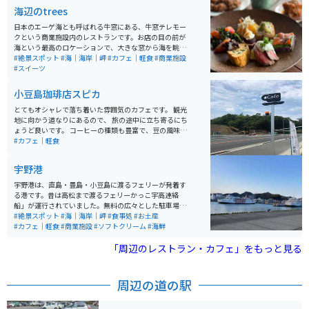
海辺のtrees
日本のエーゲ海とも呼ばれる牛窓にある、牛窓テレモー
クという商業施設内のレストランです。お店の目の前が
海という最高のロケーションで、大きな窓から海を眺め
ながら食事をすることができます。外にも席があり、気
#絶景スポット
#海｜海岸｜岬
#カフェ｜軽食
#商業施設
候が良い時は外での食事も気持ちよさそうです。 地元瀬
#スイーツ
戸内市産の野菜や魚介類をたっぷり使ったランチや、瀬
戸内市産のフルーツを使ったパフェなども楽しめます。
小豆島珈琲店スピカ
建物の隣に広い駐車場があり、駐車スペースには困りま
せん。
とてもオシャレで落ち着いた雰囲気のカフェです。 観光
地に向かう道なりにあるので、 旅の途中に立ち寄るにち
ょうど良いです。 コーヒーの種類も豊富で、豆の風味・
特性にこだわった高品質で特徴的な味を堪能できます。
#カフェ｜軽食
宇野港
宇野港は、直島・豊島・小豆島に渡るフェリーが発着す
る港です。昔は高松まで渡るフェリーかっこ宇高連絡
船」が運行されていました。無料の広々とした駐車場が
あり、車やバイク旅の立ち寄りスポットとしてはいい場
#絶景スポット
#海｜海岸｜岬
#食事処
#お土産
所です。
#カフェ｜軽食
#商業施設
#ソフトクリーム
#海鮮
「周辺のレストラン・カフェ」をもっと見る
周辺の道の駅