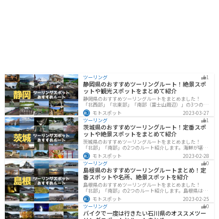
ツーリング
1
静岡県のおすすめツーリングルート！絶景スポ
ットや観光スポットをまとめて紹介
静岡県のおすすめツーリングルートをまとめました！
「北西部」「北東部」「南部（富士山周辺）」の3つのル
ート紹介します。富士山を中心に自然豊かな景色や食事
モトスポット
2023-03-27
を楽しめるスポットが多数あります。バイクで静岡県に
ツーリング
1
ツーリングに行く際は参考にしてください。
茨城県のおすすめツーリングルート！定番スポ
ットや絶景スポットをまとめて紹介
茨城県のおすすめツーリングルートをまとめました！
「北部」「南部」の2つのルート紹介します。海鮮が堪能
できる港や梅の景勝地、自然豊かな山々があるのでツー
モトスポット
2023-02-28
リングにもってこいです。バイクで茨城県にツーリング
ツーリング
0
に行く際は参考にしてください。
島根県のおすすめツーリングルートまとめ！定
番スポットや名所、絶景スポットを紹介
島根県のおすすめツーリングルートをまとめました！
「北部」「南部」の2つのルート紹介します。島根県は、
海と山が近く、1日で全然違う景色を堪能することができ
モトスポット
2023-02-25
ます。バイクで島根県にツーリングに行く際は参考にし
ツーリング
0
てください。
バイクで一度は行きたい石川県のオススメツー