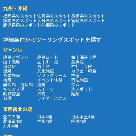
九州・沖縄
福岡県のスポット
佐賀県のスポット
長崎県のスポット
熊本県のスポット
大分県のスポット
宮崎県のスポット
鹿児島県のスポット
沖縄県のスポット
詳細条件からツーリングスポットを探す
ジャンル
絶景スポット
絶景ロード
海｜海岸｜岬
山｜高原
湖｜川｜滝
食事処
道の駅
お土産
神社｜寺院
温泉
文化施設
カフェ｜軽食
商業施設
ソフトクリーム
林道
夜景
イベント体験
宿泊施設
美術館｜資料館
海鮮
ダム
キャンプ場
スイーツ
珍スポット
動植物園
お肉
麺類
お酒
ライダーハウス
東西南北の端
全ての端
日本4端
日本本土4端
北海道4端
本州4端
四国4端
九州4端