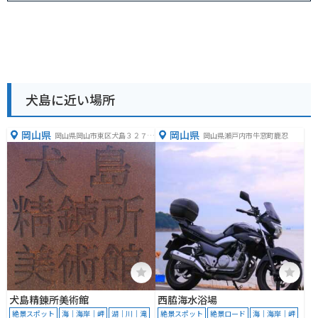
犬島に近い場所
岡山県
岡山県
岡山県岡山市東区犬島３２７
岡山県瀬戸内市牛窓町鹿忍
−４
犬島精錬所美術館
西脇海水浴場
絶景スポット
海｜海岸｜岬
湖｜川｜滝
絶景スポット
絶景ロード
海｜海岸｜岬