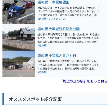
道の駅 一本松展望園
岡山県のブルーライン途中にある道の駅で、地元のツー
リングライダーや観光客に人気のあるスポットです。バ
イク用の駐車スペースも広く確保されているため、週末
には多くのバイクが集まります。毎年1月2日には駐車場
#道の駅
#ソフトクリーム
がバイクでいっぱいになります。 JAの野菜直売所があ
り、新鮮な地元産の野菜が購入できます。また、お食事
道の駅 大坂城残石記念公園
処では地元の食材を使った料理が楽しめます。特に塩ソ
フトクリームは大人気で、一度食べるとまた食べたくな
道の駅 大坂城残石記念公園は、香川県丸亀市にある道の
る美味しさです。 展望台からは瀬戸内海を一望できま
駅です。その名の通り、かつて豊臣秀吉が築城した大坂
す。道の駅内にはミニ鉄道公園もあり、家族連れにも楽
城の石垣に使われた石の産地であった歴史を持つ場所に
しめる施設が充実しています。季節ごとに変わる風景も
あります。 園内には、実際に大阪城へ運ばれることなく
#道の駅
見所の一つで、春には桜が満開となり、一番の見頃を迎
残された巨大な石が点在しており、当時の技術力の高さ
えます。この時期は特に駐車場が混雑します。
を物語っています。また、石垣積み体験コーナーなども
道の駅 小豆島ふるさと村
あり、歴史を身近に感じることができます。道の駅に
は、地元の特産品を販売する物産館や、讃岐うどんをは
香川県小豆島町にある道の駅「小豆島ふるさと村」は、
じめとした地元グルメを楽しめるレストランもありま
小豆島の玄関口に位置し、観光情報の発信拠点として多
す。 バイクで訪れる場合、道の駅には広い駐車場が完備
くの観光客が訪れます。 新鮮な地元産の野菜や果物、魚
されているので安心です。周辺には、瀬戸内海国立公園
介類などを販売する産直市場や、小豆島名物のオリーブ
#道の駅
に指定された美しい海岸線が広がっており、ツーリング
を使ったお土産などが購入できるショップ、地元の食材
スポットとしてもおすすめです。特に、道の駅からほど
を活かした料理が味わえるレストランなどがあります。
「周辺の道の駅」をもっと見る
近い父母ヶ浜は、干潮時には水面が鏡のように反射する
バイクで訪れる際は、道の駅に無料の駐車場が完備され
「日本のウユニ塩湖」として近年人気を集めています。
ているので安心です。小豆島は島全体がコンパクトで、
道の駅 大坂城残石記念公園は、歴史に触れながら、瀬戸
海岸線沿いを中心に走行しやすい道が多いので、バイク
内海の美しい景色やグルメも楽しめるスポットです。
での観光にもおすすめです。小豆島オリーブ公園やエン
オススメスポット紹介記事
ジェルロードなど、風光明媚なスポットを巡ってみまし
ょう。 小豆島の名産品は、オリーブオイル、醤油、素麺
などがあります。道の駅でも購入できるので、お土産に
いかがでしょうか。