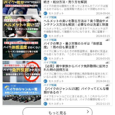
続き・処分方法・売り方を解説
バイクの処分は面倒だと思っていませんか？バイクは捨
てるのではなく、出張買取で売ることで手間もかからず
お金にできます。売る以外の選択肢も含めて処分方法を
モトスポット
2024-09-04
まとめていますので、バイクを処分しようとしている人
バイク知識
1
は参考にしてください。
ヘルメットの臭いを取る方法は？臭う理由やメ
ンテナンス方法も解説｜必要なのは洗濯と除菌
ヘルメットをしっかり洗っていますか？ヘルメットは汗
や皮脂を吸収して雑菌だらけになります。顔に密着する
物なのでしっかりと除菌・消臭をする必要があります。
モトスポット
2024-03-15
この記事では、ヘルメットをまるっと綺麗にする方法を
バイク知識
0
まとめました。まだメンテナンスをしたことがないとい
バイクの寒さ・暑さ対策のカギは「体感温
う人はぜひ参考にしてください。
度」！雨の日も要注意？
バイクに乗っているときの体感温度は、基本的に気温よ
りも低くなります。「このくらいの気温ならそれほど寒
くないだろう」そう考えて通常の装備でバイクに乗った
モトスポット
2026-05-05
ら大変な目に遭った・・・そんな経験のあるライダーも
バイク知識
1
多いのではないでしょうか。今回はバイク走行中の体感
【必見】親や家族からバイク免許取得に反対さ
温度についてご紹介します。体感温度を考慮した快適走
れた時の説得方法
行のポイントもまとめました。季節や天候を問わずバイ
クに乗る！そんなライダーの方はぜひ参考にしてみてく
バイクに乗りたいのに親や家族に免許取得を反対されて
ださい。[phtml blog-first-h2-module]バイク走行時の体
いる人必見！反対されている理由をしっかりと押さえて
感温度は気温より低め？バイク走行時の体感温度は気温
おけば相手に理解してもらえます。無闇に説得するので
モトスポット
2024-04-11
と同じではありません。なぜ
はなく、誠意を持って対応することが大切です。この記
バイク知識
1
事では理由や説得の手順、テクニックをまとめました。
【バイクのジャンル15選】バイクってどんな種
類があるの？
バイクをジャンルごとにまとめました！これからバイク
に乗りたいと思っている人は、バイクの種類を知って気
になる1台を見つけましょう。特徴やメリットデメリット
モトスポット
2022-11-15
なども記載しているので、デザインだけでなく性能から
もバイクを探せるようになると失敗しないバイク選びば
できるようになります。
もっと見る