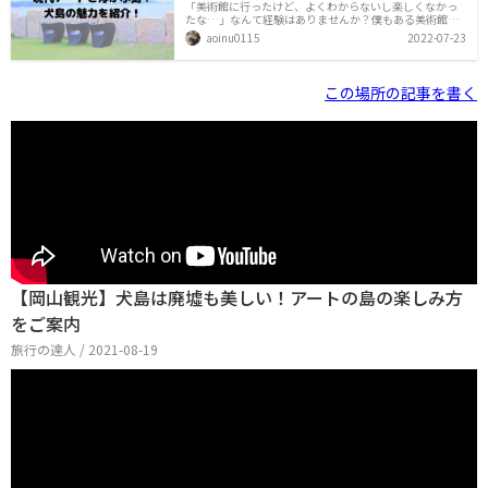
「美術館に行ったけど、よくわからないし楽しくなかっ
たな…」なんて経験はありませんか？僕もある美術館で
丸い球があるだけの部屋を見せられ、「で？これはなん
aoinu0115
2022-07-23
なんだ…？」と理解に苦しんだ経験がありました。犬島
も現代アートが島中にあふれる美術島です。ツーリング
でなんとなく訪れた場所でしたが、感性のない僕でも楽
しめました！この記事では、現代アートの島「犬島」に
この場所の記事を書く
ついての魅力を紹介していきます！島の全てがキャンバ
スに！犬島は瀬戸内海に浮かぶ島々に、現代アートを置
いて、地域に元気を与えるプロジェクトで選ばれた島で
す。瀬戸内海に浮かぶ島なので、フェリーに乗って向か
います。岡山市東区宝伝にある宝伝港
【岡山観光】犬島は廃墟も美しい！アートの島の楽しみ方
をご案内
旅行の達人 / 2021-08-19