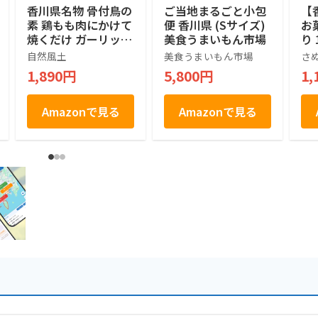
香川県名物 骨付鳥の
ご当地まるごと小包
【
素 鶏もも肉にかけて
便 香川県 (Sサイズ)
お
焼くだけ ガーリック
美食うまいもん市場
り 
×スパイスの本格お
プ)
自然風土
美食うまいもん市場
さ
つまみ（5個入） ガ
1,890円
5,800円
1,
ーリックパウダー ス
パイス チキン にん
にくパウダー 鳥もも
Amazonで見る
Amazonで見る
肉 骨付き３～4本分