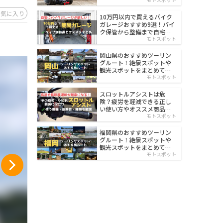
イルド
お気に入り
10万円以内で買えるバイク
ガレージおすすめ9選！バイ
ク保管から整備まで自宅で
楽々
モトスポット
岡山県のおすすめツーリン
グルート！絶景スポットや
観光スポットをまとめて紹
介
モトスポット
スロットルアシストは危
険？疲労を軽減できる正し
い使い方やオススメ商品を
紹介
モトスポット
福岡県のおすすめツーリン
グルート！絶景スポットや
観光スポットをまとめて紹
介
モトスポット