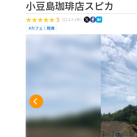
小豆島珈琲店スピカ
5
（口コミ1件）
#カフェ｜軽食