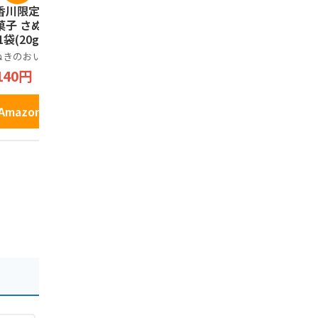
香川限定】幸せの
亀城庵 香川 讃岐う
コロンバン
菓子 さぬきのおい
どん 自宅用セット (1
パイセレク
1袋(20g×2カッ
20g×10袋) 太切麺
フト お菓子
半生 乾麺 (合成保存
わせ 個包装
ぬきのおいり
亀城庵
コロンバン
料不使用)
プチギフト
140円
2,380円
810円
パイ 10枚
Amazonで見る
Amazonで見る
Amazo