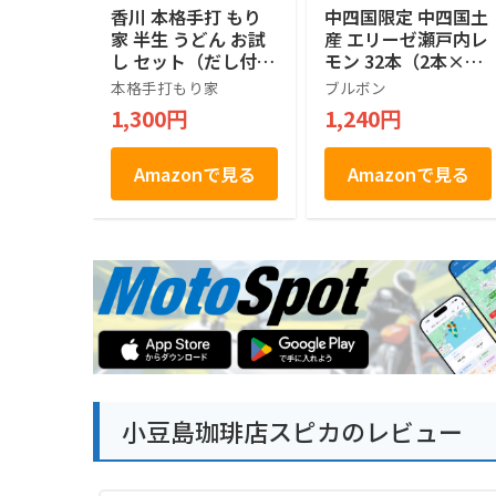
香川 本格手打 もり
中四国限定 中四国土
家 半生 うどん お試
産 エリーゼ瀬戸内レ
し セット（だし付
モン 32本（2本×16
き） 【年間15万人が
袋）
本格手打もり家
ブルボン
訪れる香川屈指の人
1,300円
1,240円
気店】 讃岐うどん
さぬきうどん 4人前
Amazonで見る
Amazonで見る
小豆島珈琲店スピカのレビュー