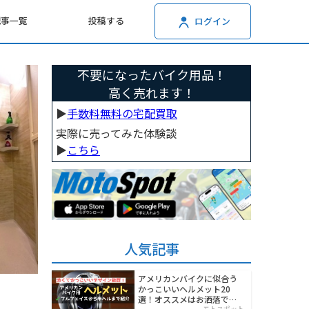
記事一覧
投稿する
ログイン
不要になったバイク用品！
高く売れます！
▶︎
手数料無料の宅配買取
実際に売ってみた体験談
▶︎
こちら
人気記事
アメリカンバイクに似合う
かっこいいヘルメット20
選！オススメはお洒落でワ
モトスポット