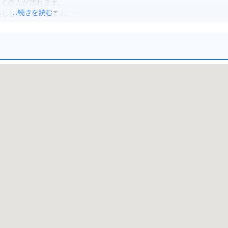
多くの人が訪れます。
...続きを読む
楽しむこともできます。
おり、観光の拠点としても便利です。
所に位置しているため、アクセスも良好です。
ができます。
る道の駅です。
い。