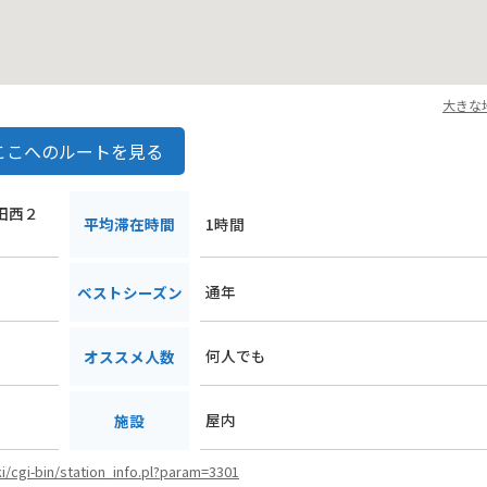
大きな
ここへのルートを見る
上田西２
平均滞在時間
1時間
通年
ベストシーズン
何人でも
オススメ人数
屋内
施設
ki/cgi-bin/station_info.pl?param=3301