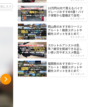
イルド
お気に入り
10万円以内で買えるバイク
ガレージおすすめ9選！バイ
ク保管から整備まで自宅で
楽々
モトスポット
岡山県のおすすめツーリン
グルート！絶景スポットや
観光スポットをまとめて紹
介
モトスポット
スロットルアシストは危
険？疲労を軽減できる正し
い使い方やオススメ商品を
紹介
モトスポット
福岡県のおすすめツーリン
グルート！絶景スポットや
観光スポットをまとめて紹
介
モトスポット