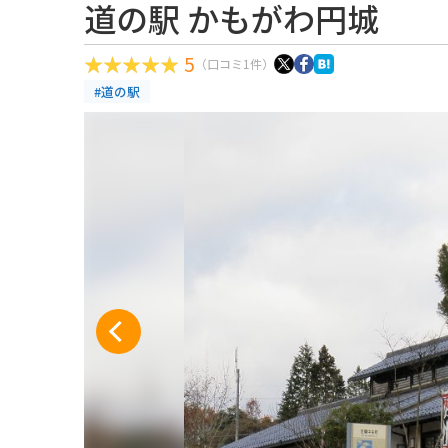
道の駅 かもがわ円城
5
（口コミ1件）
#道の駅