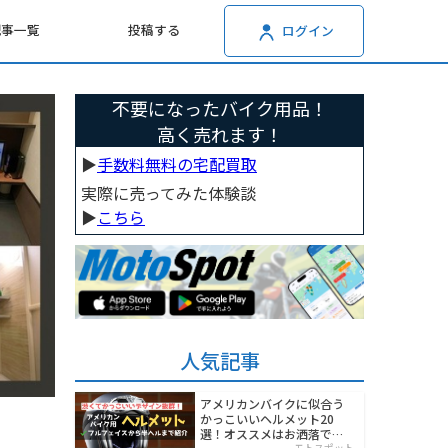
記事一覧
投稿する
ログイン
不要になったバイク用品！
高く売れます！
▶︎
手数料無料の宅配買取
実際に売ってみた体験談
▶︎
こちら
人気記事
アメリカンバイクに似合う
かっこいいヘルメット20
選！オススメはお洒落でワ
モトスポット