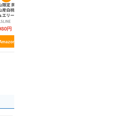
山限定 岡山土産
廣榮堂 元祖きびだん
【岡山宝】
山産白桃使用 白桃
ご
内海えびせん
ュエリー 美味贅沢
枚入 岡山土
廣榮堂
KUTOU JEWELRY
銘菓 ギフト
LSLINE
ノーブランド
1,380円
桃 ゼリー 菓子 6個
980円
2,020円
Amazonで見る
Amazonで見る
Amazo