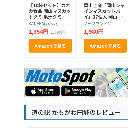
【10袋セット】カネ
岡山土産「岡山シャ
カ食品 岡山マスカッ
インマスカットパ
トグミ 果汁グミ ラ
イ」17個入 岡山 お
ブレ乳酸菌入り 40g
土産 お菓子
KANEKA(カネカ)
ノーブランド品
×10袋 人気 大容量
1,354円
1,980円
1,690円
Amazonで見る
Amazonで見る
道の駅 かもがわ円城のレビュー