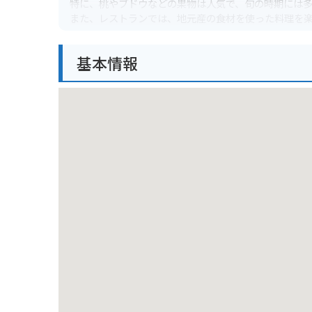
特に、桃やブドウなどの果物は人気で、旬の時期には
また、レストランでは、地元産の食材を使った料理を
周辺には、歴史的な建造物や観光スポットも点在して
基本情報
バイクで訪れる場合、中国自動車道を降りてすぐの場
駐車場も広々としているので、安心して駐車すること
道の駅 かもがわ円城は、地元の人々との交流も楽しめ
ぜひ、岡山県に訪れた際には、立ち寄ってみてくださ