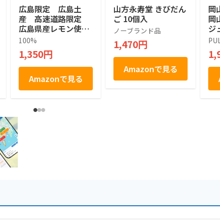
広島限定 広島土
山方永寿堂 きびだん
岡
産 高速道路限定
ご 10個入
岡
広島県産レモン使
ジ
ノーブランド品
用 おひなたレモン
HA
100%
PU
1,470円
Lemon no aji no ka
白
1,350円
1,
waii tart cookie 檸
檬タルトクッキー
Amazonで見る
焼菓子 １２個
Amazonで見る