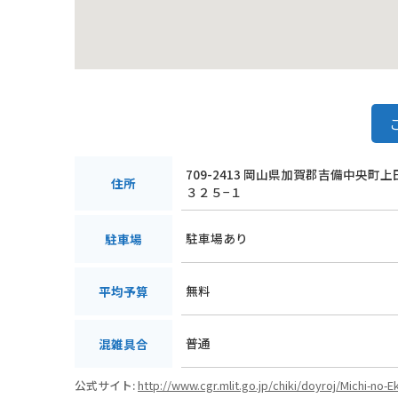
709-2413 岡山県加賀郡吉備中央町
住所
３２５−１
駐車場あり
駐車場
無料
平均予算
普通
混雑具合
公式サイト:
http://www.cgr.mlit.go.jp/chiki/doyroj/Michi-no-E