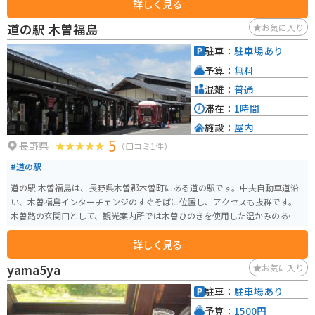
詳しく見る
山菜などが販売されています。また、併設されているレストランでは、地元
の食材を使った料理を楽しむことができます。 バイクで訪れる場合、道の駅
道の駅 木曽福島
お気に入り
三岳は、ツーリングの休憩場所として最適です。駐車場も広く、バイクラッ
クも完備されています。周辺には、開田高原や御嶽山など、ツーリングスポッ
駐車：
駐車場あり
トも点在しており、拠点としても便利です。 木曽地方は、古くから漆器の産
予算：
無料
地として知られており、道の駅 三岳でも、木曽漆器を購入することができま
す。木曽漆器は、堅牢で美しく、使い込むほどに味わいが増すのが特徴です。
混雑：
普通
お土産にいかがでしょうか。
滞在：
1時間
施設：
屋内
5
長野県
（口コミ1件）
#道の駅
道の駅 木曽福島は、長野県木曽郡木曽町にある道の駅です。中央自動車道沿
い、木曽福島インターチェンジのすぐそばに位置し、アクセスも抜群です。
木曽路の玄関口として、観光案内所では木曽ひのきを使用した温かみのある
空間で、観光パンフレットや地域情報を入手できます。地元の特産品を販売
詳しく見る
するショップでは、木曽漆器や木工品、そば、五平餅など、旅の思い出やお
土産に最適な品々が揃っています。 バイクで訪れる場合、道の駅には広い駐
yama5ya
お気に入り
車場が完備されているので安心です。ツーリングの休憩地点として利用する
のも良いでしょう。木曽路は、雄大な山々に囲まれた風光明媚なルートです。
駐車：
駐車場あり
道の駅 木曽福島を拠点に、自然を感じながらのツーリングを楽しんでみては
予算：
1500円
いかがでしょうか。 また、周辺には、国の重要文化財に指定されている旧家