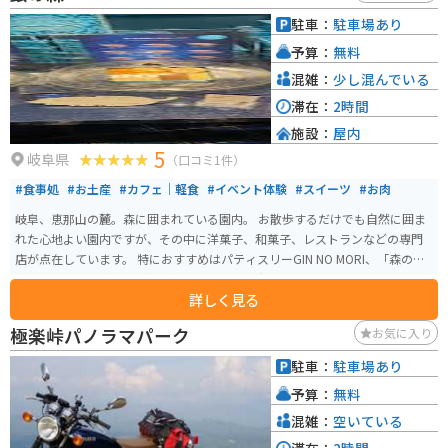
駐車：
駐車場あり
予算：
無料
混雑：
少し混んでいる
滞在：
2時間
施設：
屋内
5
岐阜県
（口コミ1件）
#食事処
#お土産
#カフェ｜軽食
#イベント体験
#スイーツ
#お肉
岐阜、恵那山の麓。森に囲まれている園内。 お散歩するだけでも自然に囲ま
れた心地よい園内ですが、その中に洋菓子、和菓子、レストランなどの専門
店が点在しています。 特におすすめはパティスリーGIN NO MORI、「森の恵
みクッキー」。どんぐり粉を使ったほろ苦い大人のクッキーです。
詳しく見る
極楽峠パノラマパーク
お気に入り
駐車：
駐車場あり
予算：
無料
混雑：
空いている