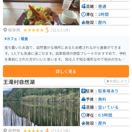
で、当時の暮らしを垣間見ることができる「福島宿 木曽路の宿場町」や、鮮
混雑：
普通
やかな紅葉が美しい「寝覚ノ床」など、見どころもたくさんあります。
滞在：
1時間
施設：
屋内
5
岐阜県
（口コミ1件）
#カフェ｜軽食
落ち着いたお店で、自然豊かな場所にあるため癒されながら食事ができま
す。1人でも気楽に過ごせます。自家栽培の野菜プレートがおすすめで、予約
を事前にされた方がいいと思います。 知る人ぞ知る場所なので地元の方も来
ている場所です。
詳しく見る
王滝村自然湖
お気に入り
駐車：
駐車場あり
予算：
無料
混雑：
空いている
滞在：
0.5時間
施設：
屋外
4
長野県
（口コミ1件）