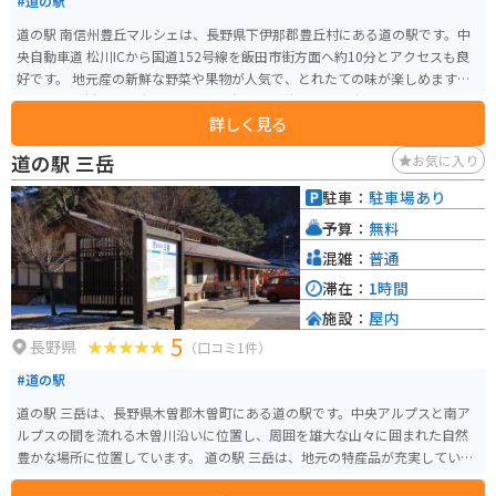
#道の駅
道の駅 南信州豊丘マルシェは、長野県下伊那郡豊丘村にある道の駅です。中
央自動車道 松川ICから国道152号線を飯田市街方面へ約10分とアクセスも良
好です。 地元産の新鮮な野菜や果物が人気で、とれたての味が楽しめます。
特に、豊丘村は市田柿の産地として有名で、秋には干し柿作り体験なども開
詳しく見る
催されます。レストランでは、地元の食材を使った料理を味わうことができ
ます。 バイク置き場は、建物のすぐ横に広々としたスペースが用意されてい
道の駅 三岳
お気に入り
るので安心です。道の駅の向かい側には、南アルプスの絶景を望むことがで
きる公園もあり、休憩に最適です。 周辺には、南アルプスの雄大な自然が広
駐車：
駐車場あり
がっており、ハイキングやトレッキングなども楽しめます。また、車で約20
予算：
無料
分の距離には、昼神温泉や阿智村などの観光スポットもあります。
混雑：
普通
滞在：
1時間
施設：
屋内
5
長野県
（口コミ1件）
#道の駅
道の駅 三岳は、長野県木曽郡木曽町にある道の駅です。中央アルプスと南ア
ルプスの間を流れる木曽川沿いに位置し、周囲を雄大な山々に囲まれた自然
豊かな場所に位置しています。 道の駅 三岳は、地元の特産品が充実している
ことで知られており、木曽ヒノキを使った工芸品や、新鮮な地元産の野菜、