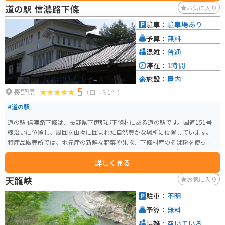
る場合、道の駅 加子母は、ツーリングの休憩場所としても最適です。駐車場
道の駅 信濃路下條
お気に入り
も広く、バイクラックも完備されています。周辺には、恵那山や岩村城跡な
ど、観光スポットも点在しており、ツーリングの拠点としてもおすすめです。
駐車：
駐車場あり
道の駅 加子母周辺では、秋になると紅葉が美しく、多くの観光客が訪れま
予算：
無料
す。また、冬には雪景色を楽しむこともできます。
混雑：
普通
滞在：
1時間
施設：
屋内
5
長野県
（口コミ1件）
#道の駅
道の駅 信濃路下條は、長野県下伊那郡下條村にある道の駅です。国道151号
線沿いに位置し、周囲を山々に囲まれた自然豊かな場所に位置しています。
特産品販売所では、地元産の新鮮な野菜や果物、下條村産のそば粉を使った
蕎麦、五平餅などが販売されています。食堂では、地元産の食材を使った料
詳しく見る
理を楽しむことができます。特に、地元で蕎麦の栽培が盛んなことから、蕎
麦を使ったメニューは人気があります。 バイクで訪れる場合、道の駅には
天龍峡
お気に入り
広々とした駐車場が完備されているので安心です。また、周辺には飯田高原
や天竜峡など、風光明媚な観光スポットも点在しているので、ツーリングの
駐車：
不明
拠点としても最適です。 道の駅 信濃路下條は、地元の特産品やグルメ、そし
予算：
無料
て周辺の観光情報が集まる便利なスポットです。ドライブやツーリングの休
憩に、ぜひ立ち寄ってみてください。
混雑：
空いている