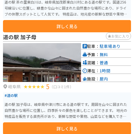
道の駅 茶の里東白川は、岐阜県加茂郡東白川村にある道の駅です。国道256
号線沿いに位置し、緑豊かな山々に囲まれた自然豊かな場所にあり、ドライ
ブの休憩スポットとして人気です。 特産品は、地元産の新鮮な野菜や果物、
山菜などが販売されています。また、東白川村は良質な茶葉の産地としても
詳しく見る
知られており、道の駅では地元産の美味しいお茶やお茶を使ったお菓子など
も購入できます。 バイクで訪れる場合、道の駅には広々とした駐車場が完備
道の駅 加子母
お気に入り
されているので安心です。周辺には、美しい自然を楽しめるツーリングコー
スもたくさんあります。 おすすめは、樹齢1500年を超える巨木「大杉」で
駐車：
駐車場あり
す。国の天然記念物にも指定されており、道の駅から約2kmの場所に位置し
予算：
無料
ています。雄大な姿は一見の価値ありです。
混雑：
普通
滞在：
1時間
施設：
屋内
5
岐阜県
（口コミ1件）
#道の駅
道の駅 加子母は、岐阜県中津川市にある道の駅です。周囲を山々に囲まれた
自然豊かな場所に位置し、四季折々の景色を楽しむことができます。 地元の
特産品を販売する直売所があり、新鮮な野菜や果物、山菜などを購入できま
す。また、レストランでは、地元産の食材を使った料理を味わうことができ
詳しく見る
ます。おすすめは、地元産のそば粉を使った手打ちそばです。 バイクで訪れ