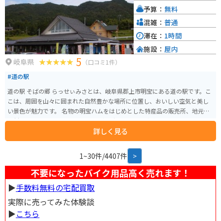
学びながら、自然と触れ合うことができます。周辺には「なごみの家」など
予算：
無料
の観光施設もあり、休憩やお土産購入に便利です。
混雑：
普通
滞在：
1時間
施設：
屋内
5
岐阜県
（口コミ1件）
#道の駅
道の駅 そばの郷 らっせぃみさとは、岐阜県郡上市明宝にある道の駅です。こ
こは、周囲を山々に囲まれた自然豊かな場所に位置し、おいしい空気と美し
い景色が魅力です。 名物の明宝ハムをはじめとした特産品の販売所、地元の
食材を使ったレストラン、そして日帰り温泉施設などがあり、ドライブの休
詳しく見る
憩にも最適です。特に、レストランで提供される手打ち蕎麦は、地元で採れ
た蕎麦粉を使った絶品なので、ぜひ味わってみてください。 バイクで訪れる
場合、道の駅から郡上八幡方面へ抜ける国道256号線は「せせらぎ街道」と呼
1~30件/4407件
>
ばれ、緑の中を走る爽快なワインディングロードが続きます。 周辺には、日
本の滝百選に選ばれた「根尾の滝」や、約3万株のシャクナゲが咲き誇る「郡
不要になったバイク用品高く売れます！
上市和良町のしゃくなげ渓谷」など、自然を満喫できる観光スポットも点在
▶︎
手数料無料の宅配買取
しています。
実際に売ってみた体験談
▶︎
こちら