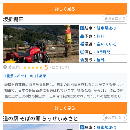
土産に最適なものがたくさん販売されています。 レストランでは、地元産の
詳しく見る
食材を使った料理を楽しむことができます。名物は、山賊焼き定食や手打ち
蕎麦です。 バイクで訪れる場合、道の駅には広い駐車場が完備されているの
坂折棚田
お気に入り
で安心です。また、周辺には、杖突峠や分杭峠などのツーリングスポットも
点在しているので、ツーリングの拠点としても最適です。 道の駅 信州平谷
駐車：
駐車場あり
は、地元の魅力が詰まった道の駅です。ぜひ、お立ち寄りください。
予算：
無料
混雑：
空いている
滞在：
0.5時間
施設：
屋外
5
岐阜県
（口コミ1件）
#絶景スポット
#山｜高原
岐阜県恵那市にある坂折棚田は、日本の原風景を感じることができる美しい
棚田で、日本の棚田百選にも選ばれています。標高410mから610mの山の斜
面に広がる360枚の棚田は、江戸時代初期に築かれ、約400年の歴史がありま
す。特に石積みの技術が特徴的で、専門の石工によって積まれたと思われる
詳しく見る
石積みが多く見られます。 見どころは、春の田植え時期に始まり、緑豊かな
夏、黄金色に染まる秋と、四季折々の美しい景観です。特に5月中旬から始ま
道の駅 そばの郷 らっせぃみさと
お気に入り
る田植えの風景は、絶好の撮影スポットです。また、30分程度で楽しめる棚
田ガイドウォークもあり、先人たちの知恵が詰まった石積みや水路の技術を
駐車：
駐車場あり