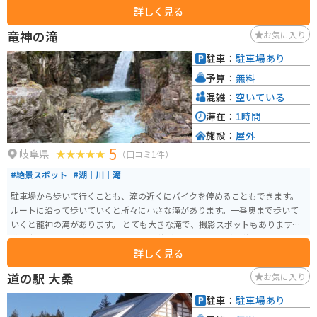
詳しく見る
た、併設されている「かわうえ自然公園」には、遊歩道や芝生広場があり、
のんびりと過ごすことができます。 バイクで訪れる場合は、道の駅に隣接す
竜神の滝
お気に入り
る駐車場にバイク専用のスペースがあるので安心です。 周辺には、日本の滝
百選に選ばれた「根道神社の滝」や、全長1,200mの遊歩道が整備された「板
駐車：
駐車場あり
取峡谷」など、自然豊かな観光スポットも点在しています。
予算：
無料
混雑：
空いている
滞在：
1時間
施設：
屋外
5
岐阜県
（口コミ1件）
#絶景スポット
#湖｜川｜滝
駐車場から歩いて行くことも、滝の近くにバイクを停めることもできます。
ルートに沿って歩いていくと所々に小さな滝があります。一番奥まで歩いて
いくと龍神の滝があります。 とても大きな滝で、撮影スポットもあります。
道も歩きやすく、整備されています。 秋がオススメですが、秋ではなくても
詳しく見る
綺麗にしてあるので、年中楽しめる場所です。
道の駅 大桑
お気に入り
駐車：
駐車場あり