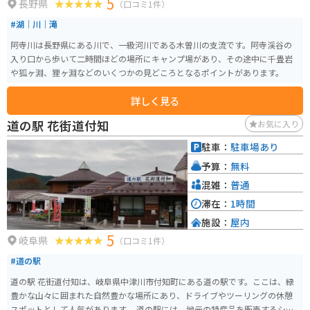
5
長野県
（口コミ1件）
#湖｜川｜滝
阿寺川は長野県にある川で、一級河川である木曽川の支流です。阿寺渓谷の
入り口から歩いて二時間ほどの場所にキャンプ場があり、その途中に千畳岩
や狐ヶ淵、狸ヶ淵などのいくつかの見どころとなるポイントがあります。
詳しく見る
道の駅 花街道付知
お気に入り
駐車：
駐車場あり
予算：
無料
混雑：
普通
滞在：
1時間
施設：
屋内
5
岐阜県
（口コミ1件）
#道の駅
道の駅 花街道付知は、岐阜県中津川市付知町にある道の駅です。ここは、緑
豊かな山々に囲まれた自然豊かな場所にあり、ドライブやツーリングの休憩
スポットとして人気があります。 道の駅には、地元の特産品を販売するショ