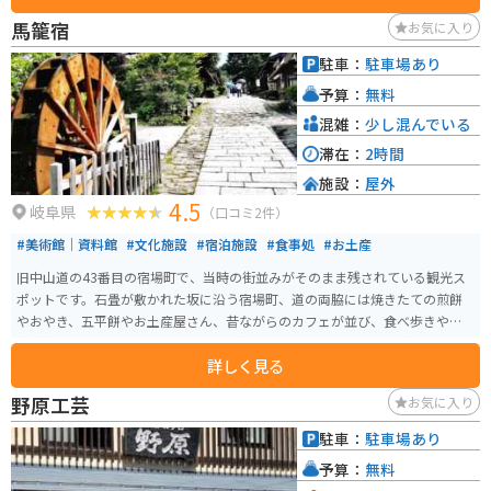
の面影を残す城下町は、歴史好きにはたまらないスポットです。また、春に
馬籠宿
お気に入り
は「いわむら城下町雛めぐり」というイベントも開催され、多くの観光客で
賑わいます。
駐車：
駐車場あり
予算：
無料
混雑：
少し混んでいる
滞在：
2時間
施設：
屋外
4.5
岐阜県
（口コミ2件）
#美術館｜資料館
#文化施設
#宿泊施設
#食事処
#お土産
旧中山道の43番目の宿場町で、当時の街並みがそのまま残されている観光ス
ポットです。石畳が敷かれた坂に沿う宿場町、道の両脇には焼きたての煎餅
やおやき、五平餅やお土産屋さん、昔ながらのカフェが並び、食べ歩きや散
策が楽しめるスポットです。日常から離れ、心地よい風を感じながらノスタ
詳しく見る
ルジックな雰囲気の宿場町で都会にはないのんびりとしたひとときが過ごせ
ます。 石畳の坂の街道は、今も江戸時代の面影が残り、島崎藤村のゆかりの
野原工芸
お気に入り
地としても有名な馬籠宿は、島崎藤村の生家で、馬籠宿本陣跡である藤村記
念館も残っています。散策しているとタイムスリップしたような気分になり
駐車：
駐車場あり
ます。
予算：
無料