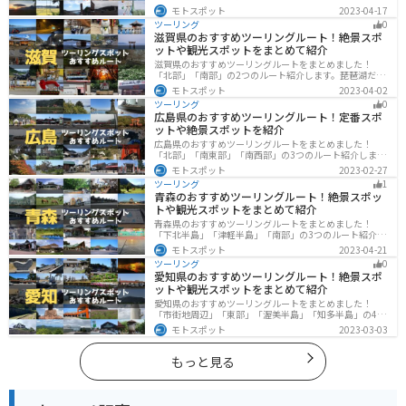
陸部には山々が連なり、海岸線は太平洋に面してるので
モトスポット
2023-04-17
観光スポットが多数あります。バイクで福島県にツーリ
ツーリング
0
ングに行く際は参考にしてください。
滋賀県のおすすめツーリングルート！絶景スポ
ットや観光スポットをまとめて紹介
滋賀県のおすすめツーリングルートをまとめました！
「北部」「南部」の2つのルート紹介します。琵琶湖だけ
でなく、比叡山ドライブウェイなどの山を楽しめるスポ
モトスポット
2023-04-02
ットも多数あります。バイクで滋賀県にツーリングに行
ツーリング
0
く際は参考にしてください。
広島県のおすすめツーリングルート！定番スポ
ットや絶景スポットを紹介
広島県のおすすめツーリングルートをまとめました！
「北部」「南東部」「南西部」の3つのルート紹介しま
す。自然豊かな山と海だけでなく、歴史的価値のある建
モトスポット
2023-02-27
造物も多数あるので、飽きることなくツーリングを堪能
ツーリング
1
できます。バイクで広島県にツーリングに行く際は参考
青森のおすすめツーリングルート！絶景スポッ
にしてください。
トや観光スポットをまとめて紹介
青森県のおすすめツーリングルートをまとめました！
「下北半島」「津軽半島」「南部」の3つのルート紹介し
ます。自然に恵まれた風光明媚な景色や歴史文化に触れ
モトスポット
2023-04-21
られる観光スポットが多くあります。バイクで青森県に
ツーリング
0
ツーリングに行く際は参考にしてください。
愛知県のおすすめツーリングルート！絶景スポ
ットや観光スポットをまとめて紹介
愛知県のおすすめツーリングルートをまとめました！
「市街地周辺」「東部」「渥美半島」「知多半島」の4つ
のルート紹介します。名古屋周辺の栄えたスポットから
モトスポット
2023-03-03
山、海、美術館なども多数あり、自然・歴史・文化を満
喫するツーリングができます。バイクで愛知県にツーリ
ングに行く際は参考にしてください。
もっと見る