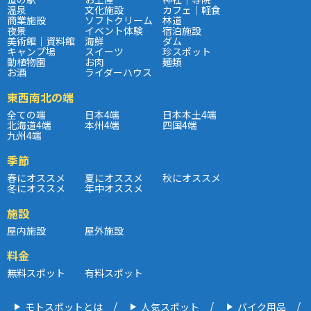
温泉
文化施設
カフェ｜軽食
商業施設
ソフトクリーム
林道
夜景
イベント体験
宿泊施設
美術館｜資料館
海鮮
ダム
キャンプ場
スイーツ
珍スポット
動植物園
お肉
麺類
お酒
ライダーハウス
東西南北の端
全ての端
日本4端
日本本土4端
北海道4端
本州4端
四国4端
九州4端
季節
春にオススメ
夏にオススメ
秋にオススメ
冬にオススメ
年中オススメ
施設
屋内施設
屋外施設
料金
無料スポット
有料スポット
モトスポットとは
人気スポット
バイク用品