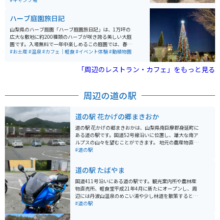
の花が視界に入るので、富士山だけを目当てに来た人は
良い意味で裏切られます。春は一面桜が咲き誇るのもま
ハーブ庭園旅日記
た良し。
山梨県のハーブ庭園「ハーブ庭園旅日記」は、1万坪の
広大な敷地に約200種類のハーブが咲き誇る美しい大庭
園です。入場無料で一年中楽しめるこの庭園では、春の
チューリップや菜の花、初夏のバラや紫陽花、夏のひま
#お土産
#温泉
#カフェ｜軽食
#イベント体験
#動植物園
わり、秋のコスモス、冬の胡蝶蘭やシクラメンなど、季
節ごとの花々も楽しむことができます。ローズゼラニウ
「周辺のレストラン・カフェ」をもっと見る
ム、ミント、バジル、ローズマリーなどのハーブに触れ
て香りを楽しむことができます。 また、庭園内にはハー
ブを使った製品を購入できるショップやカフェもあり、
周辺の道の駅
ハーブティーやハーブを使った料理を味わうことができ
ます。さらに、季節ごとのイベントやワークショップも
開催されており、ハーブの収穫体験やハーブを使ったク
道の駅 花かげの郷まきおか
ラフト作りなど、訪れるたびに新しい体験ができます。
無料の足湯（PH9.6 高アルカリ性 単純硫黄温泉）で、旅
道の駅 花かげの郷まきおかは、山梨県南巨摩郡身延町に
の疲れを癒してホッと一息つくこともできます。葡萄栽
ある道の駅です。国道52号線沿いに位置し、雄大な南ア
培が盛んで多数のワイナリーがある山梨ならではのワイ
ルプスの山々を望むことができます。 地元の農産物直売
ンを多数そろえたワインセラーがあり、ノンアルコール
所では、新鮮な野菜や果物が販売されています。特に、
#道の駅
の葡萄ジュースも楽しめます。毎年１２月に開催される
桃やぶどうは、身延町の特産品として人気があります。
ガーデンイルミネーションはとても美しくてオススメで
また、レストランでは、地元の食材を使った料理を楽し
道の駅 たばやま
す。
むことができます。 バイクで訪れる場合、道の駅の駐車
場は広く、休憩場所としても最適です。周辺には、富士
国道411号沿いにある道の駅です。観光案内所や農林産
川沿いを走る気持ちの良い道があり、ツーリングにもお
物直売所、軽食堂平成21年4月に新たにオープンし、周
すすめです。 身延町は、日蓮宗の総本山である身延山久
辺には丹波山温泉のめこい湯や少し林道を散策するとロ
遠寺があることで知られています。道の駅 花かげの郷ま
ーラー滑り台、キャンプ場などがあり老若男女を問わず
#道の駅
きおかから身延山久遠寺までは、車で約30分です。
楽しめます。 ジビエハンバーガーやキャンプ場、温泉な
どのレジャースポットが充実した道の駅です。すぐ横に