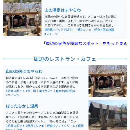
る山梨の新スポットとして観光客が増加しています。 滝
に行くまでにはつり橋を渡っていきます。つり橋を渡る
山の湯宿はまやらわ
途中に右手に「釜沢の滝」、左手に「女滝（めだき）」
を見ることができます。つり橋を渡った先にはメインの
柳沢峠の道中にある甘味処です。メニューはわらび餅の
滝である「男滝」の迫力の流れを見ることができます。
みで白糖・黒糖・よもぎ・ゆずから選べます。近くに川
滝の落差は21メートルあり、滝のそばまで近づくことが
が流れており、川のせせらぎを聞きながら景色を楽しむ
できるので、マイナスイオンをたっぷり浴びることがで
ことができます。宿なので宿泊も可能です。
#絶景スポット
#湖｜川｜滝
#カフェ｜軽食
#宿泊施設
きます。滝の周辺は自然が広がっており、春から夏は新
#スイーツ
緑、秋は紅葉の景色とともに滝の美しい景色を眺めるこ
とができます。
「周辺の景色が綺麗なスポット」をもっと見る
周辺のレストラン・カフェ
山の湯宿はまやらわ
柳沢峠の道中にある甘味処です。メニューはわらび餅の
みで白糖・黒糖・よもぎ・ゆずから選べます。近くに川
が流れており、川のせせらぎを聞きながら景色を楽しむ
ことができます。宿なので宿泊も可能です。
#絶景スポット
#湖｜川｜滝
#カフェ｜軽食
#宿泊施設
#スイーツ
ほったらかし温泉
アニメゆるキャンのモチーフにもなった山梨県にある温
泉です。天気の良い時には温泉に入りながら富士山を見
ることも出来る絶景スポット。 「あっちの湯」「こっち
の湯」の二種類あり、どちらからの景色も抜群に良いで
#絶景スポット
#温泉
#カフェ｜軽食
#ソフトクリーム
#夜景
す。高地にあるので道中にて下を見下ろすと色々な果物
#キャンプ場