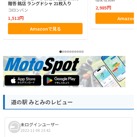
贈答 銘店 ラングドシャ 21枚入り
2,985円
コロンバン
1,512円
Amazo
Amazonで見る
道の駅 みとみのレビュー
未ログインユーザー
2022-11-06 23:42