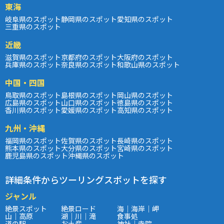
東海
岐阜県のスポット
静岡県のスポット
愛知県のスポット
三重県のスポット
近畿
滋賀県のスポット
京都府のスポット
大阪府のスポット
兵庫県のスポット
奈良県のスポット
和歌山県のスポット
中国・四国
鳥取県のスポット
島根県のスポット
岡山県のスポット
広島県のスポット
山口県のスポット
徳島県のスポット
香川県のスポット
愛媛県のスポット
高知県のスポット
九州・沖縄
福岡県のスポット
佐賀県のスポット
長崎県のスポット
熊本県のスポット
大分県のスポット
宮崎県のスポット
鹿児島県のスポット
沖縄県のスポット
詳細条件からツーリングスポットを探す
ジャンル
絶景スポット
絶景ロード
海｜海岸｜岬
山｜高原
湖｜川｜滝
食事処
道の駅
お土産
神社｜寺院