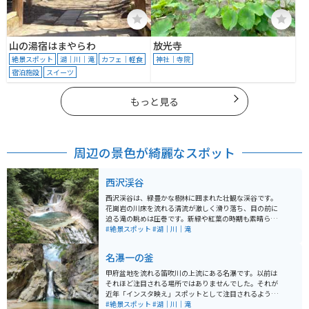
山の湯宿はまやらわ
放光寺
絶景スポット
湖｜川｜滝
カフェ｜軽食
神社｜寺院
宿泊施設
スイーツ
もっと見る
周辺の景色が綺麗なスポット
西沢渓谷
西沢渓谷は、緑豊かな樹林に囲まれた壮観な渓谷です。
花崗岩の川床を流れる清流が激しく滑り落ち、目の前に
迫る滝の眺めは圧巻です。新緑や紅葉の時期も素晴らし
いですが、5月中旬にはシャクナゲの群落が花をつける
#絶景スポット
#湖｜川｜滝
こともあります。冬期は通行止めとなりますので、ご注
意ください。 「日本の滝100選」にも選ばれた名スポッ
名瀑一の釜
トです。入り口付近には、お土産店もあります。
甲府盆地を流れる笛吹川の上流にある名瀑です。以前は
それほど注目される場所ではありませんでした。それが
近年「インスタ映え」スポットとして注目されるように
なり、SNSから雑誌、旅行ツアーなどでも取り上げられ
#絶景スポット
#湖｜川｜滝