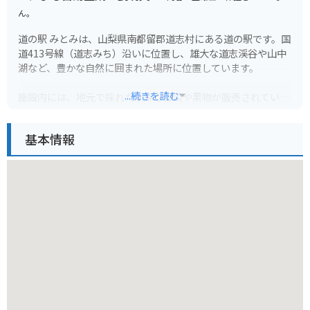
ん。
道の駅 みとみは、山梨県南都留郡道志村にある道の駅です。国
道413号線（道志みち）沿いに位置し、雄大な道志渓谷や山中
湖など、豊かな自然に囲まれた場所に位置しています。
...続きを読む
施設内には、地元で採れた新鮮な野菜や果物が販売されている
農産物直売所や、山梨県の名産品を扱うお土産コーナーがあり
ます。また、レストランでは、地元の食材をふんだんに使った
基本情報
郷土料理や、手打ち蕎麦などが楽しめます。
道の駅 みとみは、ツーリングの休憩スポットとしても人気があ
り、バイクスタンドも完備しています。 道志みちを走るライダ
ーたちの憩いの場となっており、多くのライダーが集まりま
す。
周辺には、キャンプ場や釣り堀など、自然を満喫できるレジャ
ースポットも充実しており、日帰りだけでなく、宿泊してゆっ
くりと楽しむこともできます。