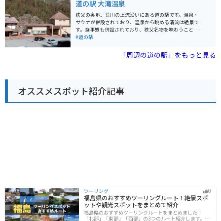
道の駅 大滝温泉
多摩川が流れており、川の麓まで近づけるようになって
います。食事も温泉もロケーションも全てが素晴らしく
秩父の奥地、荒川の上流沿いにある道の駅です。温泉・
癒されるスポットになっています。 東京都内からもアク
サウナが併設されており、温泉から眺める清流は絶景で
セスしやすく、中央道八王子ICから2時間以内には到着
す。食事処も併設されており、秩父名物を味わうことが
します。
できます。また、民俗資料館もあり大滝の文化について
#道の駅
知ることができます。
「周辺の道の駅」をもっと見る
オススメスポット紹介記事
ツーリング
0
福島県のおすすめツーリングルート！絶景スポ
ットや観光スポットをまとめて紹介
福島県のおすすめツーリングルートをまとめました！
「北部」「東部」「西部」の3つのルート紹介します。内