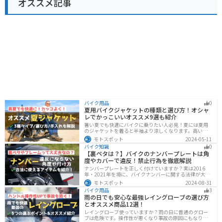
オススメ記事
バイク用品
0
夏用バイクジャケットの種類と選び方！オシャ
レでかっこいいオススメ9選も紹介
暑い夏でも快適にバイクに乗りたい人必見！夏には夏用
のジャケットを着ると半袖より涼しくなります。高い透
湿性のフルメッシュ素材やハーフメッシュはもちろん、
モトスポット
2024-05-11
デザイン性に優れたテキスタイルジャケットもあるの
バイク知識
0
で、カッコよくバイクに乗りたい人でも使える装備があ
【裏ペタは？】バイクのナンバープレートは角
ります。
度やカバーで違反！禁止行為を徹底解説
ナンバープレートを正しく付けていますか？実は2016
年・2021年を境に、バイクナンバーに関する法律が大き
く変わっています！角度やカバー、ステーなど昔は大丈
モトスポット
2024-08-31
夫でも今は違法になるケースが発生します。正しく理解
バイク用品
3
して、今一度見直してみましょう。合法で使えるアイテ
雨の日でも安心な最強レイングローブの選び方
ムも紹介します。
とオススメ商品12選！
レイングローブ使っていますか？雨の日に普通のグロー
ブは危険です。操作性が悪くなり事故の原因にもなりま