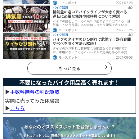
す。安全と快適に運転するためにもしっかりとしたレイ
モトスポット
2024-02-23
ングローブを準備しておきましょう。この記事ではレイ
バイク知識
0
ングローブの選び方とオススメを紹介します。
排気量の違いでバイクライフが大きく変わる！
運転に必要な免許や維持費について解説
バイクの話をしていると当たり前のように出てくる「排
気量」という言葉。あなたはしっかり理解できています
か？ バイクはクルマと違い、排気量によって必要な免
モトスポット
2022-11-25
許・走れる道路の区分・車検の有無などが細かく変わっ
バイク知識
0
てきます。これらはバイクライフに大きく関わるもので
バイクのタイヤのひび割れは危険？！許容範囲
すので、正しく理解しておきましょう。
や劣化を防ぐ方法も解説！
タイヤのひび割れは軽程度なら問題なく走行可能です
が、重度になってくるとバーストの危険もあるため交換
が必要です。どの程度なら大丈夫なのか、タイヤのひび
モトスポット
2024-08-08
割れを防ぐ方法などまとめました。快適安全にバイクに
乗るためにもしっかりとチェックしておきましょう。
もっと見る
不要になったバイク用品高く売れます！
▶︎
手数料無料の宅配買取
実際に売ってみた体験談
▶︎
こちら
あなたのオススメスポットを登録しませんか？
モトスポットでは、皆様からオススメスポットを募集しています！