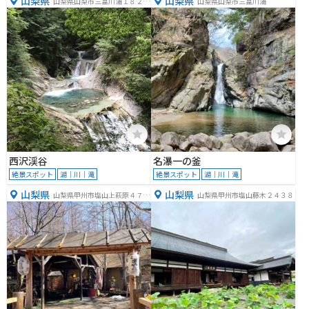
山梨県
山梨県
山梨県山梨市三富川浦１８２２
山梨県山梨市三富川浦
−１３
西沢渓谷
名瀑一の釜
絶景スポット
湖｜川｜滝
絶景スポット
湖｜川｜滝
山梨県
山梨県
山梨県甲州市塩山上萩原４７８
山梨県甲州市塩山藤木２４３８
３−５５３