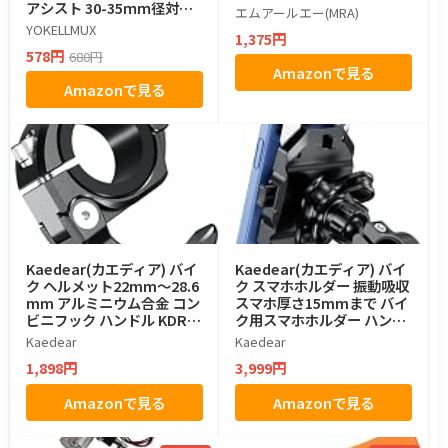
アシスト 30-35ｍｍ径対応
エムアールエー(MRA)
アクセル補助 耐久性
YOKELLMUX
1,375円
578円
680円
Amazonで見る
Amazonで見る
Kaedear(カエディア) バイ
Kaedear(カエディア) バイ
ク ヘルメット22mm～28.6
ク スマホホルダー 振動吸収
mm アルミニウム合金 コン
スマホ厚さ15mmまで バイ
ビニフック ハンドル KDR-R
ク用スマホホルダー ハンド
F2 (リングタイプ)
ル KDR-M11CPJ-BK
Kaedear
Kaedear
1,898円
3,999円
Amazonで見る
Amazonで見る