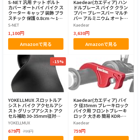
S-NET 汎用 ナット ボルト
Kaedear(カエディア) ハン
カバー オートバイ バイク ス
ドルブレース バイク クラン
クーター キャップ 装飾 プラ
プバー ブレースバー マルチ
スチック 保護 0.8cm ～ 1.4
バー アルミニウム オートバ
cm 赤
イ KDR-HB2 (ブラック)
S-NET
Kaedear
1,100円
3,630円
Amazonで見る
Amazonで見る
-15%
YOKELLMUX スロットルア
Kaedear(カエディア) バイ
シスト バイク アクセルアシ
ク 径35mm ブレーキロック
スト グリップアシスト アク
バイク用 フロントブレーキ
セル補助 30-35ｍｍ径対応
ロック 大きめ 簡易 KDR-SS
耐久性 1個入り
T1 (レッド)
YOKELLMUX
Kaedear
679円
759円
799円