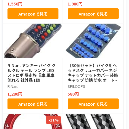
1,550円
1,980円
Amazonで見る
Amazonで見る
RiNan. ヤンキー バイク ク
【30個セット】バイク用ヘ
ルクル テール ランプ LED
ッドスクリューカバー ネジ
ストロボ 暴走族 旧車 単車
キャップ ナットカバー 装飾
流れる 社外品 1個
キャップ 防錆 防水 オートバ
イ改造アクセサリー ユニバ
RiNan.
SPILOOPS
ーサル対応 スクーター/バイ
1,280円
580円
ク/ダートバイク用 (ブルー)
Amazonで見る
Amazonで見る
-11%