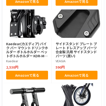
Amazonで見る
Amazonで見る
Kaedear(カエディア) バイ
サイドスタンド プレート プ
ク バー マウント ドリンクホ
レート ドレスアップ パーツ
ルダー ボトルホルダー ペッ
合金製 汎用 サイドスタンド
トボトルホルダー KDR-M21
パーツ (黒い)
-3 (ちょうネジ)
Kaedear
VEAGIA
2,530円
590円
Amazonで見る
Amazonで見る