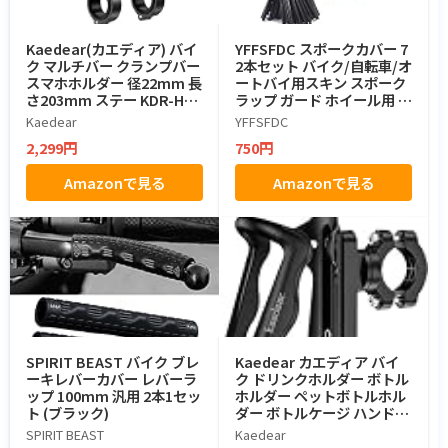
Kaedear(カエディア) バイ
YFFSFDC スポークカバー 7
ク マルチバー クランプバー
2本セット バイク/自転車/オ
スマホホルダー 径22mm 長
ートバイ用スキン スポーク
さ203mm ステー KDR-H4
ラップ ガード ホイール用 前
W-BK (ブラック)
輪 後輪 ブラック
Kaedear
YFFSFDC
2,299円
750円
Amazonで見る
Amazonで見る
SPIRIT BEAST バイク ブレ
Kaedear カエディア バイ
ーキレバーカバー レバーラ
ク ドリンクホルダー ボトル
ップ 100mm 汎用 2本1セッ
ホルダー ペットボトルホル
ト (ブラック)
ダー ボトルケージ ハンドル
バー KDR-M21 (ブラック)
SPIRIT BEAST
Kaedear