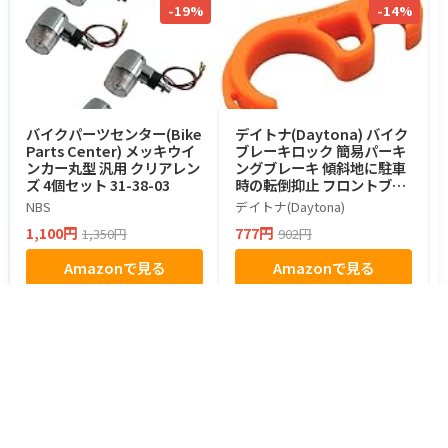
-19%
-14%
バイクパーツセンター(Bike
デイトナ(Daytona) バイク
Parts Center) メッキウイ
ブレーキロック 簡易パーキ
ンカー丸型 汎用 クリアレン
ングブレーキ 傾斜地に駐車
ズ 4個セット 31-38-03
時の転倒抑止 フロントブレ
ーキロック オレンジ 91712
NBS
デイトナ(Daytona)
1,100円
777円
1,350円
902円
Amazonで見る
Amazonで見る
都道府県からツーリングスポットを探す
北海道・東北
北海道のスポット
青森県のスポット
岩手県のスポット
宮城県のスポット
秋田県のスポット
山形県のスポット