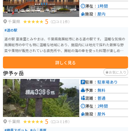
滞在：
1時間
施設：
屋内
5
千葉県
（口コミ1件）
#道の駅
道の駅 富楽里とみやまは、千葉県南房総市にある道の駅です。 温暖な気候の
南房総市の中でも特に温暖な地域にあり、施設内には地元で採れた新鮮な野
菜や果物が販売されている直売所や、房総の海の幸を使った料理が楽しめる
レストランがあります。 また、周辺には、雄大な太平洋を一望できる富山
詳しく見る
（とみさん）や、四季折々の花が楽しめる道の駅とみうら枇杷倶楽部など、
観光スポットも充実しています。 バイクで訪れる際は、道の駅に隣接する駐
伊予ヶ岳
お気に入り
車場にバイク専用の駐車スペースが設けられています。 房総半島をツーリン
グする際の休憩場所として、ぜひお立ち寄りください。 【おすすめポイン
駐車：
駐車場あり
ト】 * 地元の新鮮な野菜や果物が購入できる * 房総の海の幸を使った料理が
予算：
無料
楽しめる * 太平洋を一望できる富山（とみさん）などの観光スポットにも近
い
混雑：
普通
滞在：
2時間
施設：
屋外
5
千葉県
（口コミ1件）
#絶景スポット
#山｜高原