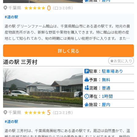
0
千葉県
（口コミ0件）
#道の駅
道の駅 グリーンファーム館山は、千葉県館山市にある道の駅です。地元の農
産物直売所があり、新鮮な野菜や果物を購入できます。特に館山は枇杷の産
地として知られており、旬の時期には美味しい枇杷が手に入ります。 また、
周辺には、海沿いを走る爽快な道路「房総フラワーライン」や、太平洋を一
詳しく見る
望できる「館山ファミリーパーク」など、観光スポットも充実しています。バ
イクで訪れる場合は、道の駅に併設されている駐車場を利用できます。房総
道の駅 三芳村
お気に入り
半島を一周するツーリングの休憩スポットとしてもおすすめです。 館山は海
の幸も豊富なので、海鮮料理も楽しむことができます。道の駅周辺には、新
駐車：
駐車場あり
鮮な魚介類を使ったレストランも多いので、ぜひ立ち寄ってみてください。
予算：
無料
混雑：
普通
滞在：
1時間
施設：
屋内
5
千葉県
（口コミ1件）
#道の駅
道の駅 三芳村は、千葉県南房総市にある道の駅です。周辺は自然豊かで、温
暖な気候で知られる南房総ならではの景色を楽しむことができます。 施設内