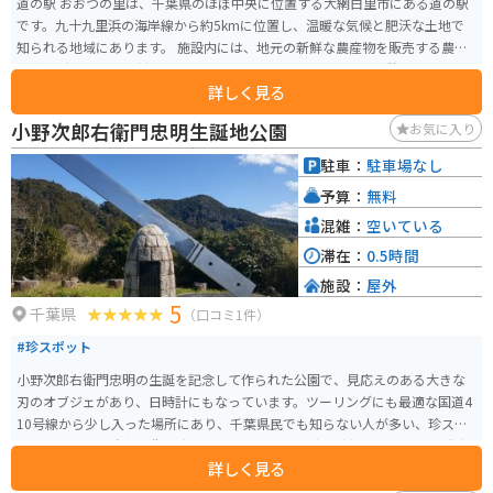
道の駅 おおつの里は、千葉県のほぼ中央に位置する大網白里市にある道の駅
です。九十九里浜の海岸線から約5kmに位置し、温暖な気候と肥沃な土地で
知られる地域にあります。 施設内には、地元の新鮮な農産物を販売する農産
物直売所や、地元食材を使った料理を提供するレストラン、休憩スペースな
詳しく見る
どが併設されています。特に、農産物直売所では、朝採れの新鮮な野菜や果
物が人気で、地元の人々だけでなく、多くの観光客で賑わっています。 ま
小野次郎右衛門忠明生誕地公園
お気に入り
た、道の駅 おおつの里は、周辺環境も充実しており、サイクリングコースと
しても人気があります。九十九里浜や太平洋を一望できる絶景ポイントもあ
駐車：
駐車場なし
り、ツーリングの休憩スポットとしても最適です。道の駅には、広い駐車場
予算：
無料
も完備されているので、バイクで訪れるのもおすすめです。
混雑：
空いている
滞在：
0.5時間
施設：
屋外
5
千葉県
（口コミ1件）
#珍スポット
小野次郎右衛門忠明の生誕を記念して作られた公園で、見応えのある大きな
刃のオブジェがあり、日時計にもなっています。ツーリングにも最適な国道4
10号線から少し入った場所にあり、千葉県民でも知らない人が多い、珍スポ
ットです。 小野次郎右衛門忠明とは、小野派一刀流の流祖で徳川家康、秀忠
詳しく見る
の剣術指南役をつとめた江戸時代初期を代表する実在の剣豪です。