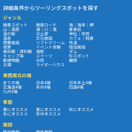
詳細条件からツーリングスポットを探す
ジャンル
絶景スポット
絶景ロード
海｜海岸｜岬
山｜高原
湖｜川｜滝
食事処
道の駅
お土産
神社｜寺院
温泉
文化施設
カフェ｜軽食
商業施設
ソフトクリーム
林道
夜景
イベント体験
宿泊施設
美術館｜資料館
海鮮
ダム
キャンプ場
スイーツ
珍スポット
動植物園
お肉
麺類
お酒
ライダーハウス
東西南北の端
全ての端
日本4端
日本本土4端
北海道4端
本州4端
四国4端
九州4端
季節
春にオススメ
夏にオススメ
秋にオススメ
冬にオススメ
年中オススメ
施設
屋内施設
屋外施設