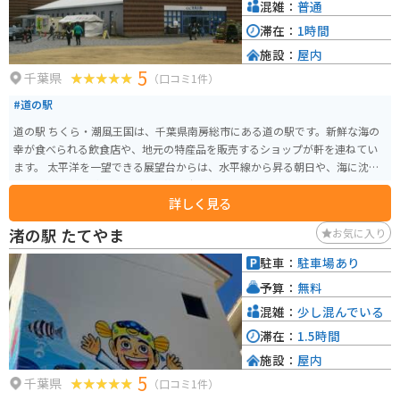
混雑：
普通
滞在：
1時間
施設：
屋内
5
千葉県
（口コミ1件）
#道の駅
道の駅 ちくら・潮風王国は、千葉県南房総市にある道の駅です。新鮮な海の
幸が食べられる飲食店や、地元の特産品を販売するショップが軒を連ねてい
ます。 太平洋を一望できる展望台からは、水平線から昇る朝日や、海に沈む
夕日を見ることができ、特に夕暮れ時は息をのむ美しさです。 バイクで訪れ
詳しく見る
る際は、海岸線沿いの国道410号線を走るのがおすすめです。潮風を感じなが
ら、房総半島の美しい景色を楽しむことができます。道の駅には、広々とし
渚の駅 たてやま
お気に入り
た駐車場も完備されています。 名物は、地元産の新鮮な魚介類を使った海鮮
丼や、サザエのつんだ煮です。お土産には、房総半島ならではの、びわを使
駐車：
駐車場あり
ったお菓子や、ピーナッツ製品が人気です。
予算：
無料
混雑：
少し混んでいる
滞在：
1.5時間
施設：
屋内
5
千葉県
（口コミ1件）