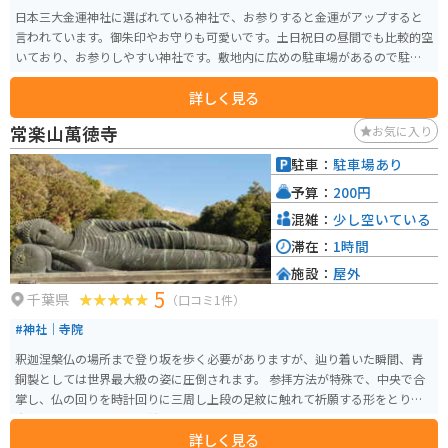
日本三大金運神社に選ばれている神社で、お参りすると金運がアップすると
言われています。御朱印やお守りも可愛いです。土日祝日の昼間でも比較的空
いており、お参りしやすい神社です。敷地内に広めの駐車場があるので駐車
場には困りません。
詳しく見る
常楽山萬徳寺
お気に入り
駐車：
駐車場あり
予算：
200円
混雑：
少し空いている
滞在：
1時間
施設：
屋外
5
千葉県
（口コミ1件）
#神社｜寺院
釈迦涅槃仏の場所まで登り坂を歩く必要がありますが、辿り着いた瞬間、青
銅製としては世界最大級の姿に圧倒されます。 参拝方法が特殊で、中央で合
掌し、仏の回りを時計回りに三周し上段の足紋に触れて祈願する形をとり、
大願成就、足腰へのご利益を受けることができます。
詳しく見る