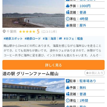
予算：
1000円
混雑：
普通
滞在：
4時間
施設：
屋外
5
千葉県
（口コミ1件）
#絶景スポット
#絶景ロード
#海｜海岸｜岬
#カフェ｜軽食
館山駅から1kmほどの所にあります。 海風を感じながら海岸沿いを走ること
ができ、とても気持ちが良いです。 途中カフェがありますので、休憩がてら
コーヒー片手に海岸に足を運び、インスタ映えも狙えちゃいます。 人もそこ
まで多くは無いので海岸沿いを走りたいという方には是非オススメです。 ※
詳しく見る
無料駐車場は点在してますので安心して車やバイクを停めれます。
道の駅 グリーンファーム館山
お気に入り
駐車：
駐車場あり
予算：
無料
混雑：
普通
滞在：
1時間
施設：
屋内