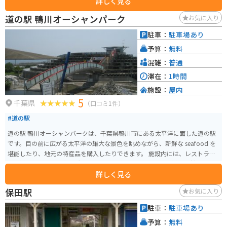
詳しく見る
す。特に、夕暮れ時は絶景です。バイクで訪れる際は、海岸線を走るのがおす
すめです。道の駅から少し足を伸ばせば、海水浴やマリンスポーツを楽しめ
道の駅 鴨川オーシャンパーク
お気に入り
るスポットもあります。
駐車：
駐車場あり
予算：
無料
混雑：
普通
滞在：
1時間
施設：
屋内
5
千葉県
（口コミ1件）
#道の駅
道の駅 鴨川オーシャンパークは、千葉県鴨川市にある太平洋に面した道の駅
です。目の前に広がる太平洋の雄大な景色を眺めながら、新鮮な seafood を
堪能したり、地元の特産品を購入したりできます。 施設内には、レストラ
ン、鮮魚店、農産物直売所、お土産屋などがあり、地元の新鮮な食材や特産
詳しく見る
品が充実しています。特に、伊勢海老やサザエなどの新鮮な seafood はおす
すめです。レストランでは、これらの seafood を使った料理を堪能できま
保田駅
お気に入り
す。 バイクで訪れる場合、道の駅には広々とした駐車場が完備されているの
で安心です。また、太平洋を一望できる展望台は、ツーリングの休憩スポッ
駐車：
駐車場あり
トとしても最適です。周辺には、鴨川シーワールドや鋸山など、観光スポット
予算：
無料
も点在しているので、観光の拠点としても便利です。道の駅で購入できる、