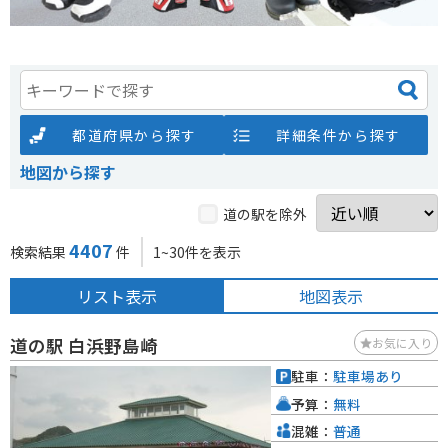
都道府県から探す
詳細条件から探す
地図から探す
道の駅を除外
4407
検索結果
件
1~30件を表示
リスト表示
地図表示
道の駅 白浜野島崎
お気に入り
駐車：
駐車場あり
予算：
無料
混雑：
普通