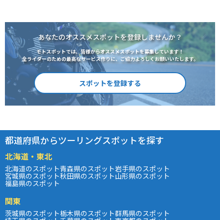
あなたのオススメスポットを登録しませんか？
モトスポットでは、皆様からオススメスポットを募集しています！
全ライダーのための最高なサービス作りに、ご協力よろしくお願いいたします。
スポットを登録する
都道府県からツーリングスポットを探す
北海道・東北
北海道のスポット
青森県のスポット
岩手県のスポット
宮城県のスポット
秋田県のスポット
山形県のスポット
福島県のスポット
関東
茨城県のスポット
栃木県のスポット
群馬県のスポット