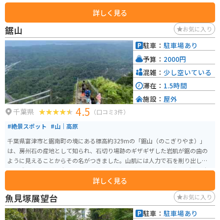
あり、お湯にも浸かれる施設もある。
詳しく見る
鋸山
お気に入り
駐車：
駐車場あり
予算：
2000円
混雑：
少し空いている
滞在：
1.5時間
施設：
屋外
4.5
千葉県
（口コミ3件）
#絶景スポット
#山｜高原
千葉県富津市と鋸南町の境にある標高約329mの「鋸山（のこぎりやま）」
は、房州石の産地として知られ、石切り場跡のギザギザした岩肌が鋸の歯の
ように見えることからその名がつきました。山肌には人力で石を削り出した
跡が残り、歴史と迫力を感じさせます。 南側一帯は関東最古の勅願所・日本
詳しく見る
寺の境内で、「地獄のぞき」からは東京湾や富士山を望む絶景を楽しめま
す。さらに、日本一の大きさを誇る大仏や百尺観音、1500体を超える石仏群
魚見塚展望台
お気に入り
など見どころも豊富。ロープウェーで山頂までアクセスできるため、初心者
でも気軽に歴史と絶景を満喫できる人気スポットです。
駐車：
駐車場あり