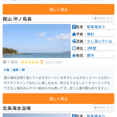
ではお土産物の購入や食事も可能です。
詳しく見る
館山 沖ノ鳥島
お気に入り
駐車：
駐車場あり
予算：
無料
混雑：
少し混んでいる
滞在：
2時間
施設：
屋外
5
千葉県
（口コミ1件）
#海｜海岸｜岬
夏は海水浴場で混んでいますがシーズンを外すと人も少なくスペースも広い
のでデイキャンプみたいに楽しめます。釣りもできるしビーチコーミングも
できるし海をぼんやりと眺めるのも良いです。近くに道の駅もありますし、
美味しい食べ物屋さんも色々とあるので、この付近でも色々と楽しめます。
詳しく見る
北条海水浴場
お気に入り
駐車：
駐車場あり