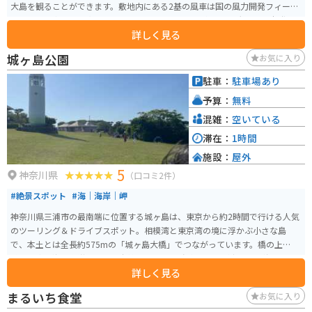
大島を観ることができます。敷地内にある2基の風車は国の風力開発フィール
ド・テスト事業の研究として設置されたもので、園内には、大きな風力発電
詳しく見る
のファンが2つあるのが特徴です。トイレや水飲み場もあるので、休憩場所と
しても最適です。
城ヶ島公園
お気に入り
駐車：
駐車場あり
予算：
無料
混雑：
空いている
滞在：
1時間
施設：
屋外
5
神奈川県
（口コミ2件）
#絶景スポット
#海｜海岸｜岬
神奈川県三浦市の最南端に位置する城ヶ島は、東京から約2時間で行ける人気
のツーリング＆ドライブスポット。相模湾と東京湾の境に浮かぶ小さな島
で、本土とは全長約575mの「城ヶ島大橋」でつながっています。橋の上から
眺める青い海と漁港の風景は爽快そのもの。 島内は信号が少なく、海沿いを
詳しく見る
ゆったり流せるルートが中心。特に南岸の「馬の背洞門」周辺では、断崖と
波が生み出す迫力ある景観が見どころです。 「城ヶ島公園」には芝生広場が
まるいち食堂
お気に入り
広がり、奥には展望台も。海を眺めながらのんびり過ごせ、テイクアウトラ