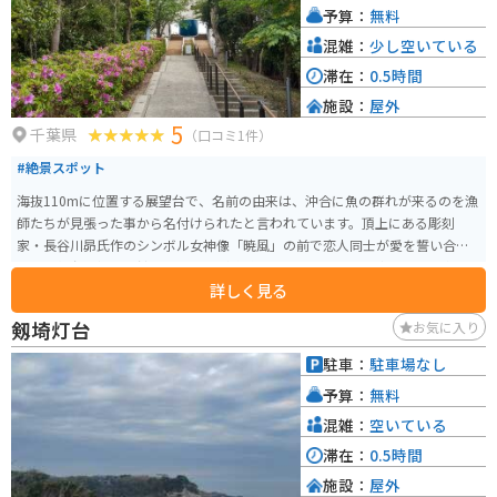
予算：
無料
混雑：
少し空いている
滞在：
0.5時間
施設：
屋外
5
千葉県
（口コミ1件）
#絶景スポット
海抜110mに位置する展望台で、名前の由来は、沖合に魚の群れが来るのを漁
師たちが見張った事から名付けられたと言われています。頂上にある彫刻
家・長谷川昴氏作のシンボル女神像「暁風」の前で恋人同士が愛を誓い合
い、展望台の欄干に鍵を結ぶと愛が成就するといわれている事から、別名
詳しく見る
「誓いの丘」と呼ばれています。どこまでも続く大海原や鴨川の街並みが一
望でき、水平線から昇る朝日や夕暮れ時、夜景の美しさはまさに絶景です。
剱埼灯台
お気に入り
駐車：
駐車場なし
予算：
無料
混雑：
空いている
滞在：
0.5時間
施設：
屋外