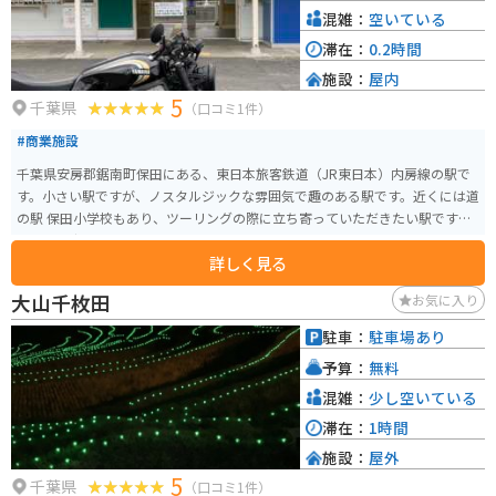
ピーナッツを使ったお菓子や、地元産の枇杷を使ったジュースなどもおすす
混雑：
空いている
めです。
滞在：
0.2時間
施設：
屋内
5
千葉県
（口コミ1件）
#商業施設
千葉県安房郡鋸南町保田にある、東日本旅客鉄道（JR東日本）内房線の駅で
す。小さい駅ですが、ノスタルジックな雰囲気で趣のある駅です。近くには道
の駅 保田小学校もあり、ツーリングの際に立ち寄っていただきたい駅です。
利用者も少ないので、バイクは停めやすいです。
詳しく見る
大山千枚田
お気に入り
駐車：
駐車場あり
予算：
無料
混雑：
少し空いている
滞在：
1時間
施設：
屋外
5
千葉県
（口コミ1件）