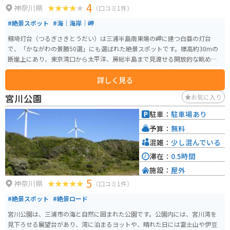
4
神奈川県
（口コミ1件）
#絶景スポット
#海｜海岸｜岬
剱埼灯台（つるぎさきとうだい）は三浦半島南東端の岬に建つ白亜の灯台
で、「かながわの景勝50選」にも選ばれた絶景スポットです。標高約30mの
断崖上にあり、東京湾口から太平洋、房総半島まで見渡せる開放的な眺めが
魅力。灯台内部には入れませんが、周辺から十分にその景観を楽しめます。
詳しく見る
灯台脇の遊歩道を下ると透明度の高い岩礁地帯が広がり、磯遊びや潮だまり
の生物観察も可能。観光地化されすぎていないため、自然のままの静かな雰
宮川公園
お気に入り
囲気も魅力です。 アクセスはやや不便で、駐車場から少し歩く必要がありま
す。道中には三浦キャベツや大根の畑が広がり、のどかな風景も楽しめます。
駐車：
駐車場あり
バイクでは海沿いや畑道のツーリングが気持ちよいですが、道幅の狭い区間
予算：
無料
もあるため注意が必要です。
混雑：
少し混んでいる
滞在：
0.5時間
施設：
屋外
5
神奈川県
（口コミ1件）
#絶景スポット
#絶景ロード
宮川公園は、三浦市の海と自然に囲まれた公園です。公園内には、宮川湾を
見下ろせる展望台があり、湾に泊まるヨットや、晴れた日には富士山や伊豆