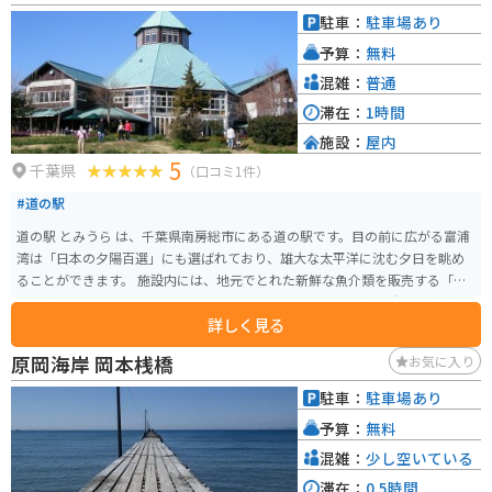
楽しむことができます。 バイクで訪れる場合、道の駅には広い駐車場が完備
駐車：
駐車場あり
されているため安心です。周辺には、東京湾を一望できる洲崎灯台や、海沿
予算：
無料
いを走る気持ちの良い国道127号線など、ツーリングに最適なスポットが数多
くあります。道の駅 ローズマリー公園は、豊かな自然と美味しいグルメを満
混雑：
普通
喫できる、房総観光の拠点として最適な場所と言えるでしょう。
滞在：
1時間
施設：
屋内
5
千葉県
（口コミ1件）
#道の駅
道の駅 とみうら は、千葉県南房総市にある道の駅です。目の前に広がる富浦
湾は「日本の夕陽百選」にも選ばれており、雄大な太平洋に沈む夕日を眺め
ることができます。 施設内には、地元でとれた新鮮な魚介類を販売する「海
産物直売センター」や、房総の特産品を販売する「農産物直売所」などがあ
詳しく見る
ります。 また、レストラン「びわ」では、地元でとれた新鮮な魚介類を使っ
た料理を楽しむことができます。特に、伊勢海老やアワビを使った料理は絶
原岡海岸 岡本桟橋
お気に入り
品です。 バイクで訪れる際は、道の駅に隣接する「富浦公園」に、無料で利
用できるバイクスタンドと屋根付き休憩所があるので、休憩場所に困ること
駐車：
駐車場あり
はありません。 周辺には、南房総白浜温泉や野島崎など、観光スポットも点
予算：
無料
在しているので、観光の拠点としても最適です。
混雑：
少し空いている
滞在：
0.5時間