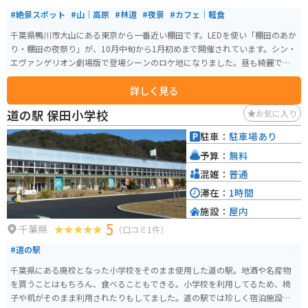
#絶景スポット
#山｜高原
#林道
#夜景
#カフェ｜軽食
千葉県鴨川市大山にある東京から一番近い棚田です。LEDを使い「棚田のあか
り・棚田の夜祭り」が、10月中旬から1月初めまで開催されています。シン・
エヴァンゲリオン劇場版で登場シーンのロケ地になりました。昼も綺麗です
が、夜のライトアップを見に来るのもオススメです。
詳しく見る
道の駅 保田小学校
お気に入り
駐車：
駐車場あり
予算：
無料
混雑：
普通
滞在：
1時間
施設：
屋内
5
千葉県
（口コミ1件）
#道の駅
千葉県にある廃校となった小学校をそのまま使用した道の駅。地酒や名産物
を買うことはもちろん、食べることもできる。小学校を利用してるため、椅
子や机がそのまま利用されたりもしてました。道の駅では珍しく宿泊施設も