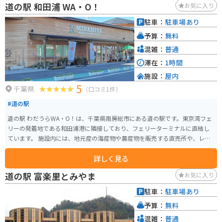
道の駅 和田浦 WA・O！
お気に入り
駐車：
駐車場あり
予算：
無料
混雑：
普通
滞在：
1時間
施設：
屋内
5
千葉県
（口コミ1件）
#道の駅
道の駅 わだうらWA・O！は、千葉県南房総市にある道の駅です。東京湾フェ
リーの発着地である和田浦港に隣接しており、フェリーターミナルに直結し
ています。 施設内には、地元産の海産物や農産物を販売する直売所や、レス
トラン、カフェなどがあります。また、展望デッキからは、東京湾や三浦半島
詳しく見る
を一望することができます。 周辺には、海水浴場やキャンプ場など、観光ス
ポットも充実しています。バイクで訪れる際は、フェリーを利用してアクセ
道の駅 富楽里とみやま
お気に入り
スするのがおすすめです。道の駅には、広い駐車場も完備されています。 名
物は、なんといっても新鮮な海の幸。とれたての魚介類を味わえる飲食店
駐車：
駐車場あり
や、お土産に最適な干物や加工品を販売するお店が軒を連ねています。 房総
予算：
無料
半島を代表する観光スポットの一つなので、ぜひ足を運んでみてください。
混雑：
普通