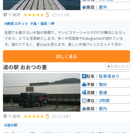
施設：
屋外
5
千葉県
（口コミ1件）
#絶景スポット
#海｜海岸｜岬
全国でも数少ない木製の桟橋で、テレビコマーシャルやロケの舞台にもなっ
ており、とても写真映えします。多くの写真家やInstagramerが訪れていま
す。海だけでなく、富士山も見えます。美しい夕焼けとシルエットで浮かび上
がる富士山は絶景です。
詳しく見る
道の駅 おおつの里
お気に入り
駐車：
駐車場あり
予算：
無料
混雑：
普通
滞在：
1時間
施設：
屋内
5
千葉県
（口コミ1件）
#道の駅