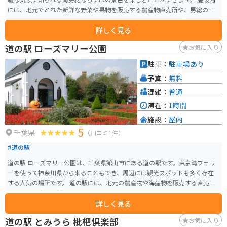
には、地元でとれた新鮮な野菜や果物を販売する農産物直売所や、房総の海
の幸を使った料理が楽しめるレストランがあります。とくに、枇杷やびわソ
詳しく見る
フトクリームといった、特産の枇杷を使った商品は人気です。また、周辺に
は、酪農体験ができる施設や、花摘み体験ができる施設など、家族で楽しめ
道の駅 ローズマリー公園
お気に入り
るレジャー施設も充実しています。 バイクで訪れる場合、道の駅には広い駐
車場が完備されているので安心です。房総半島は海岸線沿いの道が多く、ツ
駐車：
駐車場あり
ーリングにも最適なエリアです。道の駅 三芳村を拠点に、周辺の観光スポッ
予算：
無料
トを巡るのも良いでしょう。
混雑：
普通
滞在：
1時間
施設：
屋内
5
千葉県
（口コミ1件）
#道の駅
道の駅 ローズマリー公園は、千葉県館山市にある道の駅です。東京湾フェリ
ーを使って神奈川県から来ることもでき、周辺には観光スポットも多く存在
する人気の場所です。 道の駅には、地元の農産物や海産物を販売する直売所
や、房総半島の食材を使った料理が楽しめるレストランがあります。中で
詳しく見る
も、館山産の枇杷を使ったソフトクリームやジュースは道の駅の人気商品で
す。また、ローズマリー公園という名前の通り、園内には約170種7,000株も
道の駅 とみうら 枇杷倶楽部
お気に入り
のローズマリーが植えられており、春には紫色の花が咲き誇る美しい景色を