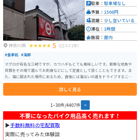
ンチにもぴったりです。遊具はありませんが、開放的な海辺の空気を感じな
駐車：
駐車場なし
がらくつろげます。 アクセスは京急「三崎口駅」から車・バイクで約20分。
予算：
1500円
道中では「城ヶ島大橋」からの眺めが美しく、走るだけでも気持ちの良いル
ートです。島内には複数の駐車場があり、休日でも比較的停めやすいのも魅
混雑：
少し空いている
力。ただし、ゴールデンウィークなどの連休は家族連れで混み合うため、一
滞在：
1時間
人でのんびりしたい人は平日や時期をずらすのがおすすめです。 近隣の三崎
施設：
屋内
漁港では、新鮮なマグロ丼や海鮮定食が楽しめます。人気の「しぶき亭」や
5
「かねあ」では地元漁師直送の魚介を堪能でき、ツーリング途中のランチに
神奈川県
（口コミ1件）
も最適。 また、帰りには「三崎港」や「ソレイユの丘」へ立ち寄るドライブ
#食事処
#海鮮
コースもおすすめです。 海と風を感じながらゆったり過ごせる、神奈川屈指
のリラックス＆絶景スポットです。
マグロが有名な三崎ですが、カワハギもとても美味しいです。新鮮な地魚や
貝類をその場で選んでお刺身などにして定食として頂くこともできます。ま
た、海に囲まれた場所にあるため、食後には海沿いの道をドライブすること
もできますし、海が一望できるスポットと多いためデートにもオススメで
詳しく見る
す。
1~30件/4407件
>
不要になったバイク用品高く売れます！
▶︎
手数料無料の宅配買取
実際に売ってみた体験談