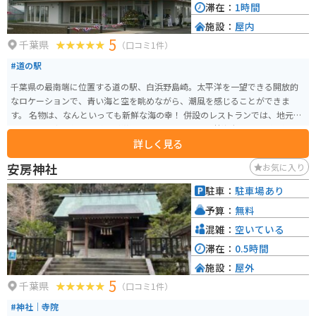
滞在：
1時間
施設：
屋内
5
千葉県
（口コミ1件）
#道の駅
千葉県の最南端に位置する道の駅、白浜野島崎。太平洋を一望できる開放的
なロケーションで、青い海と空を眺めながら、潮風を感じることができま
す。 名物は、なんといっても新鮮な海の幸！ 併設のレストランでは、地元で
とれた魚介類を使った料理が堪能できます。特に、伊勢海老やアワビを使っ
詳しく見る
た海鮮丼は絶品です。 周辺には、野島崎灯台や、遊歩道が整備された公園な
ど、観光スポットも充実。灯台からは、太平洋の大パノラマを一望でき、晴れ
安房神社
お気に入り
た日には富士山も望めます。バイクで訪れる場合、道の駅には広い駐車場が
完備されているので安心です。潮風を感じながらのツーリングは最高です
駐車：
駐車場あり
よ！ お土産には、地元産の海産物の加工品や、ピーナッツを使ったお菓子な
予算：
無料
どが人気です。
混雑：
空いている
滞在：
0.5時間
施設：
屋外
5
千葉県
（口コミ1件）
#神社｜寺院