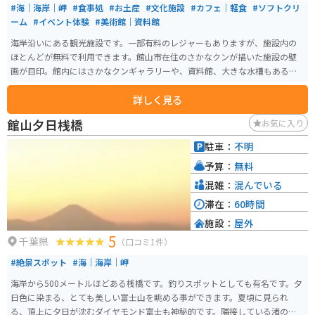
#海｜海岸｜岬
#食事処
#お土産
#文化施設
#カフェ｜軽食
#ソフトクリ
ーム
#イベント体験
#美術館｜資料館
海岸沿いにある観光施設です。一部有料のレジャーもありますが、施設内の
ほとんどが無料で利用できます。館山市在住のさかなクンが描いた施設の壁
画が目印。館内にはさかなクンギャラリーや、資料館、大きな水槽もあるう
え、海岸風景も楽しめる盛りだくさんな施設です。
詳しく見る
館山夕日桟橋
お気に入り
駐車：
不明
予算：
無料
混雑：
混んでいる
滞在：
60時間
施設：
屋外
5
千葉県
（口コミ1件）
#絶景スポット
#海｜海岸｜岬
海岸から500メートルほどある桟橋です。釣りスポットとしても有名です。夕
日色に染まる、とても美しい富士山を眺める事ができます。夏頃に見られ
る、頂上に夕日が沈むダイヤモンド富士も神秘的です。隣接している渚の駅