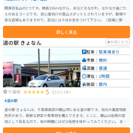
関東百名山の1つです。標高336ｍながら、あなどるなかれ、なかなか歯ごた
えのあるコースです。 初心者向けの登山スポットとされていますが、鎖場や
急な岩場もありますので、足元には十分お気をつけて下さい。（岩場に慣れ
ていない方は、登山慣れした人と行くことをオススメします。） 山頂からの
詳しく見る
景色は非常に素晴らしく、360℃のパノラマが広がっていて、達成感バツグン
ですよ！ 駐車場は、伊予ヶ岳登山口にある平群天神社に登山者用無料駐車場
道の駅 きょなん
お気に入り
があります。
駐車：
駐車場あり
予算：
無料
混雑：
普通
滞在：
1時間
施設：
屋内
5
千葉県
（口コミ1件）
#道の駅
道の駅 きょなんは、千葉県南部の館山市にある道の駅です。地元の農産物直
売所があり、新鮮な野菜や果果物を購入できます。とくに、館山は枇杷の産
地として有名なので、旬の時期にはぜひ枇杷を味わってみてください。 ま
た、道の駅 きょなんは、館山湾に面しており、美しい海の景色を一望できま