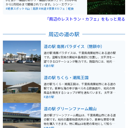
から1月初めまで開催されています。シン・エヴァンゲリ
オン劇場版で登場シーンのロケ地になりました。昼も綺
#絶景スポット
#山｜高原
#林道
#夜景
#カフェ｜軽食
麗ですが、夜のライトアップを見に来るのもオススメで
す。
「周辺のレストラン・カフェ」をもっと見る
周辺の道の駅
道の駅 南房パラダイス（閉鎖中）
道の駅 南房パラダイスは、千葉県南房総市にある道の駅
です。温暖な気候の房総半島南部に位置し、太平洋を一
望できるロケーションが魅力です。施設内には、地元産
の新鮮な魚介類を販売する市場や、房総半島の特産品を
#道の駅
扱うお土産コーナー、食事処などがあります。 バイクで
訪れる際は、道の駅に隣接する駐車場を利用できます。
道の駅 ちくら・潮風王国
周辺には、海岸線沿いの絶景ロードが続くため、ツーリ
ングの休憩スポットとしても最適です。道の駅 南房パラ
道の駅 ちくら・潮風王国は、千葉県南房総市にある道の
ダイスからほど近い場所には、野島崎灯台や白浜海洋美
駅です。新鮮な海の幸が食べられる飲食店や、地元の特
術館など、観光スポットも充実しています。 南房総の名
産品を販売するショップが軒を連ねています。 太平洋を
産品は、枇杷やミカンなどの柑橘類、そして新鮮な海の
一望できる展望台からは、水平線から昇る朝日や、海に
#道の駅
幸です。道の駅でも購入できるので、旅の思い出にいか
沈む夕日を見ることができ、特に夕暮れ時は息をのむ美
がでしょうか。
しさです。 バイクで訪れる際は、海岸線沿いの国道410
道の駅 グリーンファーム館山
号線を走るのがおすすめです。潮風を感じながら、房総
半島の美しい景色を楽しむことができます。道の駅に
道の駅 グリーンファーム館山は、千葉県館山市にある道
は、広々とした駐車場も完備されています。 名物は、地
の駅です。地元の農産物直売所があり、新鮮な野菜や果
元産の新鮮な魚介類を使った海鮮丼や、サザエのつんだ
物を購入できます。特に館山は枇杷の産地として知られ
煮です。お土産には、房総半島ならではの、びわを使っ
ており、旬の時期には美味しい枇杷が手に入ります。 ま
#道の駅