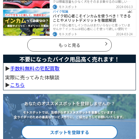
クは積載容量も少なく犬をそのまま乗せるのは難しいで
すが、専用アイテムを使えば実現できます。この記事で
モトスポット
2024-06-13
は、安全に楽しむために必要な知識やグッズをまとめま
バイク知識
1
した。しっかりと準備して愛犬とバイクライフを満喫し
バイク初心者こそインカムを使うべき！できる
ましょう！
ことやメリットデメリットを徹底解説
バイク初心者だしインカムはまだいらないと思っていま
せんか？インカムは初心者にこそ使って欲しい便利で安
全に運転するための機器です。インカムでできることや
モトスポット
2024-03-24
メリットデメリットなどまとめましたので、気になって
いる人はぜひ参考にしてください。
もっと見る
不要になったバイク用品高く売れます！
▶︎
手数料無料の宅配買取
実際に売ってみた体験談
▶︎
こちら
あなたのオススメスポットを登録しませんか？
モトスポットでは、皆様からオススメスポットを募集しています！
全ライダーのための最高なサービス作りに、ご協力よろしくお願いいたします。
スポットを登録する