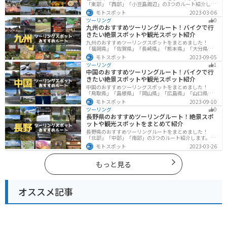
「東部」「西部」「小豆島周辺」の3つのルート紹介しま
す。自然豊かな山から海、絶品グルメを満喫するツーリ
モトスポット
2023-03-06
ングができます。バイクで香川県にツーリングに行く際
ツーリング
0
は参考にしてください。
九州のおすすめツーリングルート！バイクで行
きたい絶景スポットや観光スポット紹介
九州のおすすめツーリングスポットをまとめました！
「福岡県」「佐賀県」「長崎県」「熊本県」「大分県」
「宮崎都」「鹿児島県」の各県の観光地紹介します。自
モトスポット
2023-09-05
然豊かな山々や湖、温泉地が点在し、四季折々の景色を
ツーリング
1
楽しめるスポットが多数あります。バイクで九州にツー
中国のおすすめツーリングルート！バイクで行
リングに行く際は参考にしてください。
きたい絶景スポットや観光スポット紹介
中国のおすすめツーリングスポットをまとめました！
「鳥取県」「島根県」「岡山県」「広島県」「山口県」
の各県の観光地紹介します。自然豊かな山々や湖、温泉
モトスポット
2023-09-10
地が点在し、四季折々の景色を楽しめるスポットが多数
ツーリング
0
あります。バイクで中国にツーリングに行く際は参考に
長野県のおすすめツーリングルート！絶景スポ
してください。
ットや観光スポットをまとめて紹介
長野県のおすすめツーリングルートをまとめました！
「北部」「中部」「南部」の3つのルート紹介します。諏
訪湖やビーナスラインのような全国でも有名なツーリン
モトスポット
2023-03-26
グスポットが多数あります。バイクで長野県にツーリン
グに行く際は参考にしてください。
もっと見る
オススメ記事