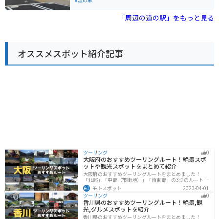
たお菓子や、ピーナッツ製品が人気です。
た、周辺には、海沿いを走る爽快な道路「房総フラワー
ライン」や、太平洋を一望できる「館山ファミリーパー
「周辺の道の駅」をもっと見る
ク」など、観光スポットも充実しています。バイクで訪
れる場合は、道の駅に併設されている駐車場を利用でき
ます。房総半島を一周するツーリングの休憩スポットと
してもおすすめです。 館山は海の幸も豊富なので、海鮮
オススメスポット紹介記事
料理も楽しむことができます。道の駅周辺には、新鮮な
魚介類を使ったレストランも多いので、ぜひ立ち寄って
みてください。
ツーリング
0
大阪府のおすすめツーリングルート！絶景スポ
ットや観光スポットをまとめて紹介
大阪府のおすすめツーリングルートをまとめました！
「北部」「中部（市街地）」「南東部」の3つのルート紹
介します。歴史と近代が融合した魅力的なエリアで様々
モトスポット
2023-04-01
な楽しみ方ができます。バイクで大阪府にツーリングに
ツーリング
0
行く際は参考にしてください。
香川県のおすすめツーリングルート！絶景,観
光,グルメスポットを紹介
香川県のおすすめツーリングルートをまとめました！