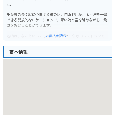
ん。
千葉県の最南端に位置する道の駅、白浜野島崎。太平洋を一望
できる開放的なロケーションで、青い海と空を眺めながら、潮
風を感じることができます。
...続きを読む
名物は、なんといっても新鮮な海の幸！ 併設のレストランで
は、地元でとれた魚介類を使った料理が堪能できます。特に、
伊勢海老やアワビを使った海鮮丼は絶品です。
基本情報
周辺には、野島崎灯台や、遊歩道が整備された公園など、観光
スポットも充実。灯台からは、太平洋の大パノラマを一望で
き、晴れた日には富士山も望めます。バイクで訪れる場合、道
の駅には広い駐車場が完備されているので安心です。潮風を感
じながらのツーリングは最高ですよ！
お土産には、地元産の海産物の加工品や、ピーナッツを使った
お菓子などが人気です。