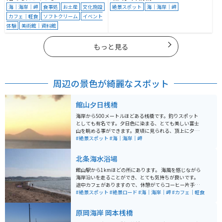
海｜海岸｜岬
食事処
お土産
文化施設
絶景スポット
海｜海岸｜岬
カフェ｜軽食
ソフトクリーム
イベント
体験
美術館｜資料館
もっと見る
周辺の景色が綺麗なスポット
館山夕日桟橋
海岸から500メートルほどある桟橋です。釣りスポット
としても有名です。夕日色に染まる、とても美しい富士
山を眺める事ができます。夏頃に見られる、頂上に夕日
が沈むダイヤモンド富士も神秘的です。隣接している渚
#絶景スポット
#海｜海岸｜岬
の駅ではお土産物の購入や食事も可能です。
北条海水浴場
館山駅から1kmほどの所にあります。 海風を感じながら
海岸沿いを走ることができ、とても気持ちが良いです。
途中カフェがありますので、休憩がてらコーヒー片手に
海岸に足を運び、インスタ映えも狙えちゃいます。 人も
#絶景スポット
#絶景ロード
#海｜海岸｜岬
#カフェ｜軽食
そこまで多くは無いので海岸沿いを走りたいという方に
は是非オススメです。 ※無料駐車場は点在してますので
原岡海岸 岡本桟橋
安心して車やバイクを停めれます。