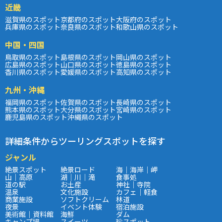
近畿
滋賀県のスポット
京都府のスポット
大阪府のスポット
兵庫県のスポット
奈良県のスポット
和歌山県のスポット
中国・四国
鳥取県のスポット
島根県のスポット
岡山県のスポット
広島県のスポット
山口県のスポット
徳島県のスポット
香川県のスポット
愛媛県のスポット
高知県のスポット
九州・沖縄
福岡県のスポット
佐賀県のスポット
長崎県のスポット
熊本県のスポット
大分県のスポット
宮崎県のスポット
鹿児島県のスポット
沖縄県のスポット
詳細条件からツーリングスポットを探す
ジャンル
絶景スポット
絶景ロード
海｜海岸｜岬
山｜高原
湖｜川｜滝
食事処
道の駅
お土産
神社｜寺院
温泉
文化施設
カフェ｜軽食
商業施設
ソフトクリーム
林道
夜景
イベント体験
宿泊施設
美術館｜資料館
海鮮
ダム
キャンプ場
スイーツ
珍スポット