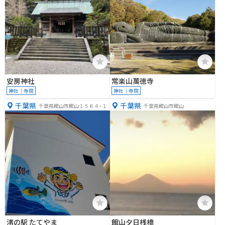
安房神社
常楽山萬徳寺
神社｜寺院
神社｜寺院
千葉県
千葉県
千葉県館山市館山１５６４−１
千葉県館山市館山
渚の駅 たてやま
館山夕日桟橋