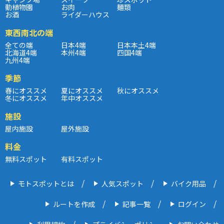
動植物園
お肉
麺類
お酒
ライダーハウス
東西南北の端
全ての端
日本4端
日本本土4端
北海道4端
本州4端
四国4端
九州4端
季節
春にオススメ
夏にオススメ
秋にオススメ
冬にオススメ
年中オススメ
施設
屋内施設
屋外施設
料金
無料スポット
有料スポット
モトスポットとは
人気スポット
バイク用品
ルートを作成
記事一覧
ログイン