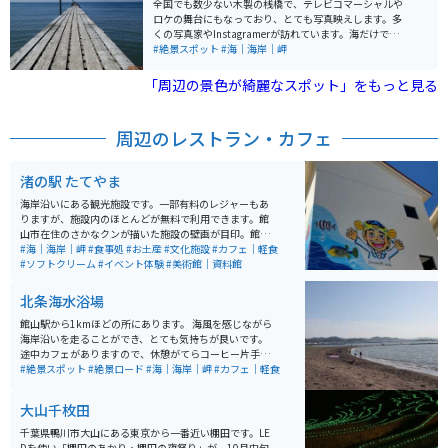
全国でも数少ない木製の桟橋で、テレビコマーシャルや
ロケの舞台にもなっており、とても写真映えします。多
くの写真家やInstagramerが訪れています。海だけでな
く、富士山も見えます。美しい夕焼けとシルエットで浮
#絶景スポット
#海｜海岸｜岬
かび上がる富士山は絶景です。
「周辺の景色が綺麗なスポット」をもっと見る
周辺のレストラン・カフェ
渚の駅 たてやま
海岸沿いにある観光施設です。一部有料のレジャーもあ
りますが、施設内のほとんどが無料で利用できます。館
山市在住のさかなクンが描いた施設の壁画が目印。館内
にはさかなクンギャラリーや、資料館、大きな水槽もあ
#海｜海岸｜岬
#食事処
#お土産
#文化施設
#カフェ｜軽食
るうえ、海岸風景も楽しめる盛りだくさんな施設です。
#ソフトクリーム
#イベント体験
#美術館｜資料館
北条海水浴場
館山駅から1kmほどの所にあります。 海風を感じながら
海岸沿いを走ることができ、とても気持ちが良いです。
途中カフェがありますので、休憩がてらコーヒー片手に
海岸に足を運び、インスタ映えも狙えちゃいます。 人も
#絶景スポット
#絶景ロード
#海｜海岸｜岬
#カフェ｜軽食
そこまで多くは無いので海岸沿いを走りたいという方に
は是非オススメです。 ※無料駐車場は点在してますので
大山千枚田
安心して車やバイクを停めれます。
千葉県鴨川市大山にある東京から一番近い棚田です。LE
Dを使い「棚田のあかり・棚田の夜祭り」が、10月中旬