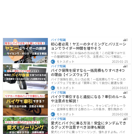
バイク知識
0
初心者必見！ヤエーのタイミングとバリエーシ
ョンでライダー仲間を増やそう
ヤエーのやり方にお悩みの方は必見！この記事ではヤエ
ーの基礎知識や正しいやり方、注意点について解説しま
す。実はヤエーには、ツーリング中の連帯感を高める効
モトスポット
2025-01-25
果があります。この記事を読めば、ヤエーの楽しみ方と
バイク知識
0
安全に行うポイントがわかるでしょう。
バイク保険を探すなら一括見積もりすべき4つ
の理由【インズウェブ】
バイク保険を探したい方必見！一括見積もりサービスの
インズウェブを使えば「簡単に安くて自分に最適な保険
を3分で見つける」ことができます。最大5社のバイク保
モトスポット
2024-06-03
険を一気に比べることができるので、探す手間と時間が
バイク知識
0
省けます。
バイクで牽引すると違反になる？牽引のルール
や注意点を解説！
バイクでリヤカーやトレーラー、キャンピングトレーラ
ー、故障車を牽引する際のルールや条件、牽引免許の有
無、速度制限、必要な装備をわかりやすく解説。メリッ
モトスポット
2026-02-08
ト・デメリットや注意点も紹介し、安全にバイクの積載
バイク知識
0
力をアップする方法をまとめました。
愛犬とバイクに乗る方法！安全にタンデムでき
るグッズや注意すべき法律も解説
愛犬とバイクに乗ってツーリング、憧れますよね。バイ