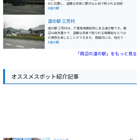
接する「富浦公園」に、無料で利用できるバイクスタン
mに位置し、温暖な気候と肥沃な土地で知られる地域に
ドと屋根付き休憩所があるので、休憩場所に困ることは
あります。 施設内には、地元の新鮮な農産物を販売する
#道の駅
ありません。 周辺には、南房総白浜温泉や野島崎など、
農産物直売所や、地元食材を使った料理を提供するレス
観光スポットも点在しているので、観光の拠点としても
トラン、休憩スペースなどが併設されています。特に、
道の駅 三芳村
最適です。
農産物直売所では、朝採れの新鮮な野菜や果物が人気
で、地元の人々だけでなく、多くの観光客で賑わってい
道の駅 三芳村は、千葉県南房総市にある道の駅です。周
ます。 また、道の駅 おおつの里は、周辺環境も充実して
辺は自然豊かで、温暖な気候で知られる南房総ならでは
おり、サイクリングコースとしても人気があります。九
の景色を楽しむことができます。 施設内には、地元でと
十九里浜や太平洋を一望できる絶景ポイントもあり、ツ
れた新鮮な野菜や果物を販売する農産物直売所や、房総
#道の駅
ーリングの休憩スポットとしても最適です。道の駅に
の海の幸を使った料理が楽しめるレストランがありま
は、広い駐車場も完備されているので、バイクで訪れる
す。とくに、枇杷やびわソフトクリームといった、特産
「周辺の道の駅」をもっと見る
のもおすすめです。
の枇杷を使った商品は人気です。また、周辺には、酪農
体験ができる施設や、花摘み体験ができる施設など、家
族で楽しめるレジャー施設も充実しています。 バイクで
訪れる場合、道の駅には広い駐車場が完備されているの
オススメスポット紹介記事
で安心です。房総半島は海岸線沿いの道が多く、ツーリ
ングにも最適なエリアです。道の駅 三芳村を拠点に、周
辺の観光スポットを巡るのも良いでしょう。
ツーリング
1