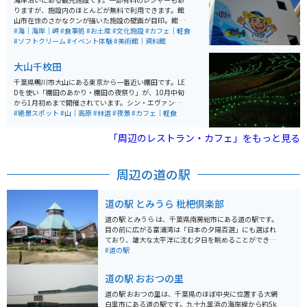
りますが、施設内のほとんどが無料で利用できます。館
山市在住のさかなクンが描いた施設の壁画が目印。館内
にはさかなクンギャラリーや、資料館、大きな水槽もあ
#海｜海岸｜岬
#食事処
#お土産
#文化施設
#カフェ｜軽食
るうえ、海岸風景も楽しめる盛りだくさんな施設です。
#ソフトクリーム
#イベント体験
#美術館｜資料館
大山千枚田
千葉県鴨川市大山にある東京から一番近い棚田です。LE
Dを使い「棚田のあかり・棚田の夜祭り」が、10月中旬
から1月初めまで開催されています。シン・エヴァンゲリ
オン劇場版で登場シーンのロケ地になりました。昼も綺
#絶景スポット
#山｜高原
#林道
#夜景
#カフェ｜軽食
麗ですが、夜のライトアップを見に来るのもオススメで
す。
「周辺のレストラン・カフェ」をもっと見る
周辺の道の駅
道の駅 とみうら 枇杷倶楽部
道の駅 とみうら は、千葉県南房総市にある道の駅です。
目の前に広がる富浦湾は「日本の夕陽百選」にも選ばれ
ており、雄大な太平洋に沈む夕日を眺めることができま
す。 施設内には、地元でとれた新鮮な魚介類を販売する
#道の駅
「海産物直売センター」や、房総の特産品を販売する
「農産物直売所」などがあります。 また、レストラン
道の駅 おおつの里
「びわ」では、地元でとれた新鮮な魚介類を使った料理
を楽しむことができます。特に、伊勢海老やアワビを使
道の駅 おおつの里は、千葉県のほぼ中央に位置する大網
った料理は絶品です。 バイクで訪れる際は、道の駅に隣
白里市にある道の駅です。九十九里浜の海岸線から約5k