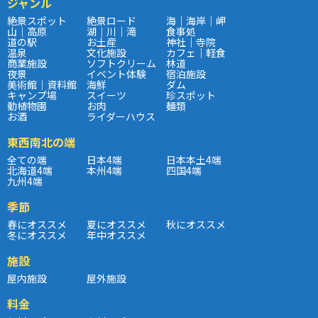
ジャンル
絶景スポット
絶景ロード
海｜海岸｜岬
山｜高原
湖｜川｜滝
食事処
道の駅
お土産
神社｜寺院
温泉
文化施設
カフェ｜軽食
商業施設
ソフトクリーム
林道
夜景
イベント体験
宿泊施設
美術館｜資料館
海鮮
ダム
キャンプ場
スイーツ
珍スポット
動植物園
お肉
麺類
お酒
ライダーハウス
東西南北の端
全ての端
日本4端
日本本土4端
北海道4端
本州4端
四国4端
九州4端
季節
春にオススメ
夏にオススメ
秋にオススメ
冬にオススメ
年中オススメ
施設
屋内施設
屋外施設
料金