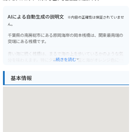
AIによる自動生成の説明文
※内容の正確性は保証されていませ
ん。
千葉県の南房総市にある原岡海岸の岡本桟橋は、関東最南端の
突端にある桟橋です。
青い海に続く桟橋は、まるで海の上を歩いているかのような気
...続きを読む
分を味わえます。特に夕暮れ時には、空と海がオレンジ色に染
まり、幻想的な風景が広がります。周辺にはおしゃれなカフェ
やレストランも多く、ドライブやツーリングの休憩スポットと
基本情報
しても人気です。
バイクで行く場合は、桟橋近くの駐車場に停めることができま
す。ただし、砂浜にバイクを乗り入れることはできませんの
で、注意が必要です。また、海風で潮風が強い日もありますの
で、バイクを潮風から守る対策も忘れずに行いましょう。