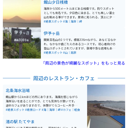
館山夕日桟橋
安心して車やバイクを停めれます。
海岸から500メートルほどある桟橋です。釣りスポット
としても有名です。夕日色に染まる、とても美しい富士
山を眺める事ができます。夏頃に見られる、頂上に夕日
が沈むダイヤモンド富士も神秘的です。隣接している渚
#絶景スポット
#海｜海岸｜岬
の駅ではお土産物の購入や食事も可能です。
伊予ヶ岳
関東百名山の1つです。標高336ｍながら、あなどるなか
れ、なかなか歯ごたえのあるコースです。 初心者向けの
登山スポットとされていますが、鎖場や急な岩場もあり
ますので、足元には十分お気をつけて下さい。（岩場に
#絶景スポット
#山｜高原
慣れていない方は、登山慣れした人と行くことをオスス
メします。） 山頂からの景色は非常に素晴らしく、36
「周辺の景色が綺麗なスポット」をもっと見る
0℃のパノラマが広がっていて、達成感バツグンです
よ！ 駐車場は、伊予ヶ岳登山口にある平群天神社に登山
者用無料駐車場があります。
周辺のレストラン・カフェ
北条海水浴場
館山駅から1kmほどの所にあります。 海風を感じながら
海岸沿いを走ることができ、とても気持ちが良いです。
途中カフェがありますので、休憩がてらコーヒー片手に
海岸に足を運び、インスタ映えも狙えちゃいます。 人も
#絶景スポット
#絶景ロード
#海｜海岸｜岬
#カフェ｜軽食
そこまで多くは無いので海岸沿いを走りたいという方に
は是非オススメです。 ※無料駐車場は点在してますので
渚の駅 たてやま
安心して車やバイクを停めれます。
海岸沿いにある観光施設です。一部有料のレジャーもあ