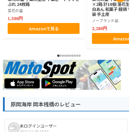
ぶれ 24枚箱
×2箱 計16個 落花
白あん 和菓子 饅頭 
菜花の里
装 手土産
1,586円
ノーブランド品
2,280円
Amazonで見る
Amazo
原岡海岸 岡本桟橋のレビュー
未ログインユーザー
2021-11-30 10:57