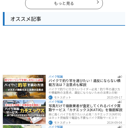
もっと見る
オススメ記事
バイク知識
0
バイクで釣り竿を運びたい！違反にならない積
載方法は？注意点も解説
バイクで釣りに行きたいライダー必見！釣り竿の運び方
や積載時の注意点、違反にならないための法律上の制限
を解説。風の影響やバランス、安全面のポイントを押さ
モトスポット
2025-09-17
えつつ、おすすめのロッドケース・ロッドホルダー・コ
バイク知識
1
ンパクトロッドも紹介。ツーリング途中に気軽に釣りを
写真だけで複数業者が査定してくれるバイク買
楽しみたい方にも最適な情報が満載
取サービス「カチエックス(KATIX)」を徹底解説
楽に高くバイクを売りたい人必見！カチエックス(KATIX)
はネット完結型で電話も不要なバイク買取サービスで
す。バイク情報と写真を登録するだけで、複数のバイク
モトスポット
2024-09-04
業者がオークション形式で価格を競い合ってくれるの
バイク知識
0
で、何もせず最高値でバイクを売ることができます。