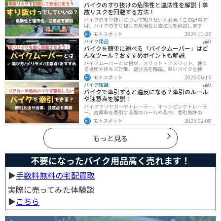
バイクのすり抜けの危険性と違法性を解説｜事
故リスクを回避する方法！
バイクのすり抜けについて知りたい人必見！この記事で
は、バイクのすり抜けの危険性と違法性を解説します。
実は、すり抜けによる事故のリスクは想像以上に高いで
モトスポット
2024-11-26
す。記事を参考にすり抜けのリスクを理解し、安全運転
バイク用品
0
に努めましょう。
バイクを簡単に運べる「バイクムーバー」はど
んなツール？おすすめポイントも解説
バイクムーバーとは何か、メリット・デメリット、使え
る場所や床キズ対策、選び方を解説。重いバイクを狭い
ガレージで楽に移動したい方へ、ワールドウォークやFov
モトスポット
2026-06-16
nyなどおすすめ商品2選の特徴も紹介します。駐車時の切
バイク知識
0
り返しや転倒の不安を減らしたいライダー必見です。導
バイクで牽引すると違反になる？牽引のルール
入前の注意点もわかります。安全面まで確認。
や注意点を解説！
バイクでリヤカーやトレーラー、キャンピングトレーラ
ー、故障車を牽引する際のルールや条件、牽引免許の有
無、速度制限、必要な装備をわかりやすく解説。メリッ
モトスポット
2026-02-08
ト・デメリットや注意点も紹介し、安全にバイクの積載
力をアップする方法をまとめました。
もっと見る
不要になったバイク用品高く売れます！
▶︎
手数料無料の宅配買取
実際に売ってみた体験談
▶︎
こちら