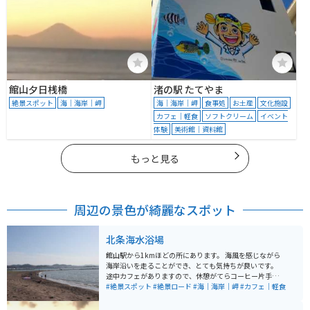
館山夕日桟橋
渚の駅 たてやま
絶景スポット
海｜海岸｜岬
海｜海岸｜岬
食事処
お土産
文化施設
カフェ｜軽食
ソフトクリーム
イベント
体験
美術館｜資料館
もっと見る
周辺の景色が綺麗なスポット
北条海水浴場
館山駅から1kmほどの所にあります。 海風を感じながら
海岸沿いを走ることができ、とても気持ちが良いです。
途中カフェがありますので、休憩がてらコーヒー片手に
海岸に足を運び、インスタ映えも狙えちゃいます。 人も
#絶景スポット
#絶景ロード
#海｜海岸｜岬
#カフェ｜軽食
そこまで多くは無いので海岸沿いを走りたいという方に
は是非オススメです。 ※無料駐車場は点在してますので