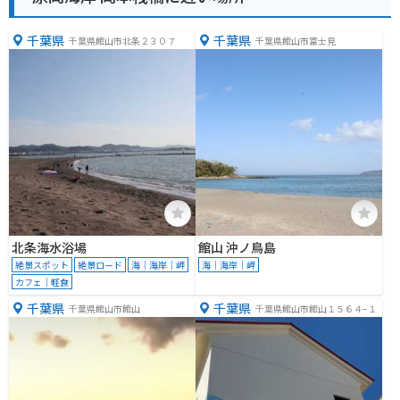
千葉県
千葉県
千葉県館山市北条２３０７
千葉県館山市富士見
北条海水浴場
館山 沖ノ鳥島
絶景スポット
絶景ロード
海｜海岸｜岬
海｜海岸｜岬
カフェ｜軽食
千葉県
千葉県
千葉県館山市館山
千葉県館山市館山１５６４−１