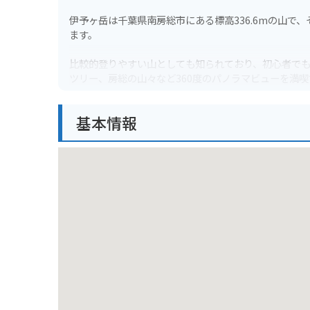
伊予ヶ岳は千葉県南房総市にある標高336.6mの山
ます。
比較的登りやすい山としても知られており、初心者で
ツリー、房総の山々など360度のパノラマビューを満
バイクで行く場合は、麓の駐車場に停めてから登山す
基本情報
もおすすめです。ただし、道中はカーブが多いので、安