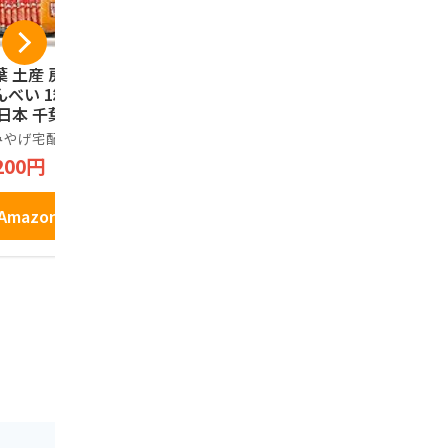
葉 土産 房総えび
ピーナツキング 12枚
千葉限定 
んべい 1箱 (国内旅
入り 千葉県産 落花
限定 千葉
 日本 千葉 お土
生 ピーナツ ご当地
気 おつ
）
ピーナツ菓子 お土産
Baked Coo
みやげ宅配便
やます
100%
箱菓子 贈答
生 ベイク
200円
2,703円
1,500円
ー チョコ
り 千葉県
ナッツ使用
Amazonで見る
Amazonで見る
Amazo
り