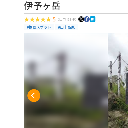
伊予ヶ岳
5
（口コミ1件）
#絶景スポット
#山｜高原