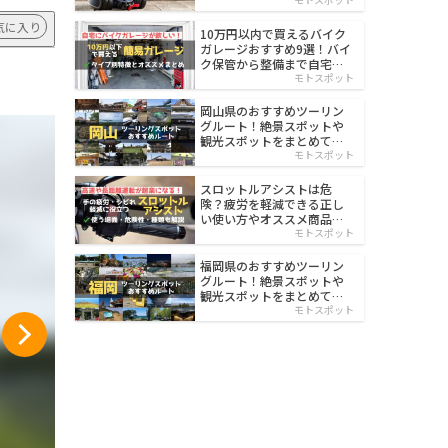
イルド
気に入り
10万円以内で買えるバイク
ガレージおすすめ9選！バイ
ク保管から整備まで自宅で
楽々
モトスポット
岡山県のおすすめツーリン
グルート！絶景スポットや
観光スポットをまとめて紹
介
モトスポット
スロットルアシストは危
険？疲労を軽減できる正し
い使い方やオススメ商品を
紹介
モトスポット
福岡県のおすすめツーリン
グルート！絶景スポットや
観光スポットをまとめて紹
介
モトスポット