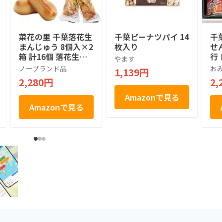
菜花の里 千葉落花生
千葉ピーナツパイ 14
千
まんじゅう 8個入×2
枚入り
せ
箱 計16個 落花生の
行
やます
形 ピーナッツ 白あ
産
ノーブランド品
お
1,139円
ん 和菓子 饅頭 千葉
2,280円
2,
土産 房総 個包装 手
土産
Amazonで見る
Amazonで見る