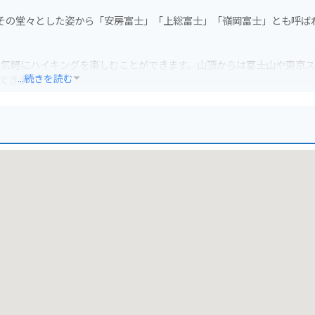
で、その堂々とした姿から「安房富士」「上総富士」「嶺岡富士」とも呼ば
も気軽にハイキングを楽しむことができます。山頂からは富士山や東京
...続きを読む
喫できます。
ることになります。山頂からの景色は格別なので、ツーリングの目的地
全運転を心がけましょう。