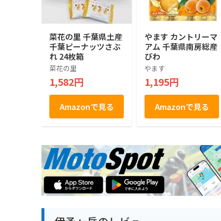
菜花の里 千葉県土産
やます カントリーマ
千葉ピーナッツさぶ
アム 千葉県南房総産
れ 24枚箱
びわ
菜花の里
やます
1,582円
1,195円
Amazonで見る
Amazonで見る