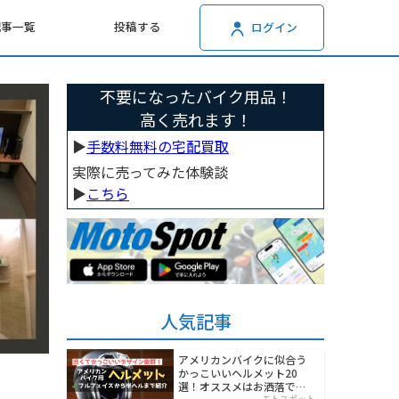
記事一覧
投稿する
ログイン
不要になったバイク用品！
高く売れます！
▶︎
手数料無料の宅配買取
実際に売ってみた体験談
▶︎
こちら
人気記事
アメリカンバイクに似合う
かっこいいヘルメット20
選！オススメはお洒落でワ
モトスポット