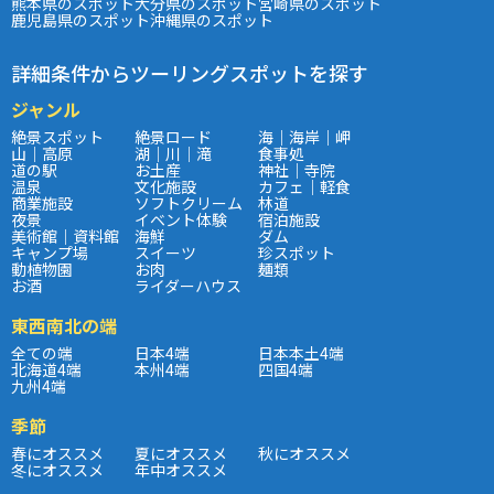
熊本県のスポット
大分県のスポット
宮崎県のスポット
鹿児島県のスポット
沖縄県のスポット
詳細条件からツーリングスポットを探す
ジャンル
絶景スポット
絶景ロード
海｜海岸｜岬
山｜高原
湖｜川｜滝
食事処
道の駅
お土産
神社｜寺院
温泉
文化施設
カフェ｜軽食
商業施設
ソフトクリーム
林道
夜景
イベント体験
宿泊施設
美術館｜資料館
海鮮
ダム
キャンプ場
スイーツ
珍スポット
動植物園
お肉
麺類
お酒
ライダーハウス
東西南北の端
全ての端
日本4端
日本本土4端
北海道4端
本州4端
四国4端
九州4端
季節
春にオススメ
夏にオススメ
秋にオススメ
冬にオススメ
年中オススメ