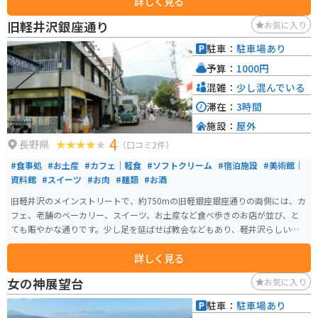
詳しく見る
のすぐ近くには白駒の池や苔むした原生林があり、軽いハイキングも楽しめ
ます。バイクで訪れる場合は、標高が高く夏でも冷えるため防寒対策が必
旧軽井沢銀座通り
お気に入り
要。急カーブの多い山道ですが、走りごたえがあり景色も抜群です。冬期は
通行止めとなるため、訪問はおおむね5月から11月頃がおすすめです。
駐車：
駐車場あり
予算：
1000円
混雑：
少し混んでいる
滞在：
3時間
施設：
屋外
4
長野県
（口コミ2件）
#食事処
#お土産
#カフェ｜軽食
#ソフトクリーム
#宿泊施設
#美術館｜
資料館
#スイーツ
#お肉
#麺類
#お酒
旧軽井沢のメインストリートで、約750mの旧軽銀座銀座通りの両側には、カ
フェ、老舗のベーカリー、スイーツ、お土産など食べ歩きのお店が並び、と
ても賑やかな通りです。少し足を延ばせば教会などもあり、軽井沢らしい雰
囲気を楽しむことができます。
詳しく見る
女の神展望台
お気に入り
駐車：
駐車場あり