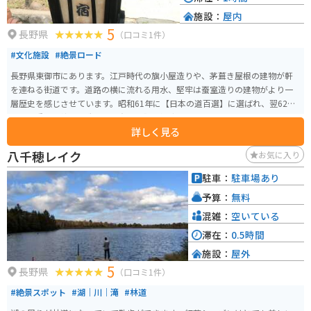
施設：
屋内
5
長野県
（口コミ1件）
#文化施設
#絶景ロード
長野県東御市にあります。江戸時代の旗小屋造りや、茅葺き屋根の建物が軒
を連ねる街道です。道路の横に流れる用水、堅牢は蚕室造りの建物がより一
層歴史を感じさせています。昭和61年に【日本の道百選】に選ばれ、翌62年
には【重要伝統的建造物群保存地区】に選定されています。景色だけではな
詳しく見る
く、ランチや歴史資料館の建屋もありますので観光も十分にできます。
八千穂レイク
お気に入り
駐車：
駐車場あり
予算：
無料
混雑：
空いている
滞在：
0.5時間
施設：
屋外
5
長野県
（口コミ1件）
#絶景スポット
#湖｜川｜滝
#林道