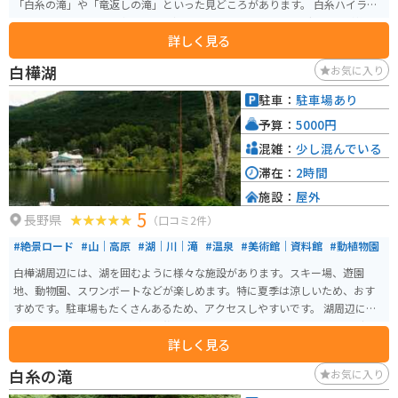
「白糸の滝」や「竜返しの滝」といった見どころがあります。 白糸ハイラン
ドウェイ沿いには、白糸の滝や竜返しの滝を巡るトレッキングコースが整備
詳しく見る
されています。道路上は自動車専用道路のため歩行はできませんが、自然歩
道を利用して散策が楽しめます。
白樺湖
お気に入り
駐車：
駐車場あり
予算：
5000円
混雑：
少し混んでいる
滞在：
2時間
施設：
屋外
5
長野県
（口コミ2件）
#絶景ロード
#山｜高原
#湖｜川｜滝
#温泉
#美術館｜資料館
#動植物園
白樺湖周辺には、湖を囲むように様々な施設があります。スキー場、遊園
地、動物園、スワンボートなどが楽しめます。特に夏季は涼しいため、おす
すめです。駐車場もたくさんあるため、アクセスしやすいです。 湖周辺には
ホテルもあり、宿泊しながらの旅行にも最適です。バイクでのツーリングの
詳しく見る
際には、ぜひ立ち寄って、白樺湖周辺の素晴らしい景色とアクティビティを
楽しんでください。
白糸の滝
お気に入り