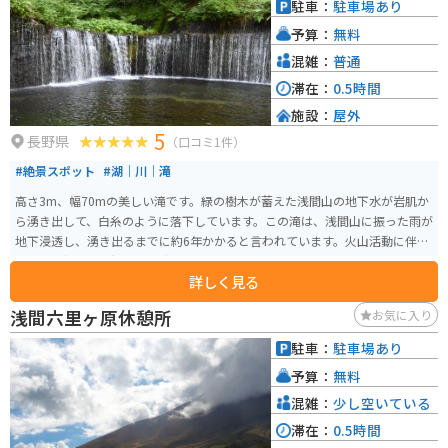
駐車：
駐車場あり
予算：
無料
混雑：
普通
滞在：
0.5時間
施設：
屋外
5
長野県
（口コミ1件）
#絶景スポット
#湖｜川｜滝
高さ3m、幅70mの美しい滝です。緑の樹木が蓄えた浅間山の地下水が岩肌か
ら湧き出して、白糸のように落下しています。この滝は、浅間山に振った雨が
地下浸透し、湧き出るまでに約6年かかると言われています。火山活動に伴う
地熱の影響で、水温は11.8度と比較的高めです。
詳しく見る
浅間六里ヶ原休憩所
お気に入り
駐車：
駐車場あり
予算：
無料
混雑：
少し空いている
滞在：
0.5時間