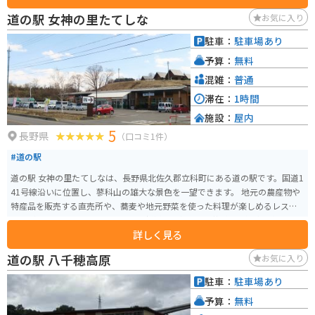
なっています。 多くの観光客が訪れるだけでなく、アニメ「あの夏で待って
道の駅 女神の里たてしな
お気に入り
る」の聖地としても知られており、作中では映画撮影のロケ地として何度も
出てきました。 公園内はとても落ち着いた雰囲気で、ゆったりと散策するこ
駐車：
駐車場あり
とができます。バイクツーリングで訪れ、日本の歴史を感じてみてはいかが
予算：
無料
でしょうか。
混雑：
普通
滞在：
1時間
施設：
屋内
5
長野県
（口コミ1件）
#道の駅
道の駅 女神の里たてしなは、長野県北佐久郡立科町にある道の駅です。国道1
41号線沿いに位置し、蓼科山の雄大な景色を一望できます。 地元の農産物や
特産品を販売する直売所や、蕎麦や地元野菜を使った料理が楽しめるレスト
ランがあります。特に、高原野菜は新鮮で人気です。蓼科山の湧水を使用した
詳しく見る
豆腐工房も併設されており、作りたての豆腐を購入できます。 バイクで訪れ
る場合、道の駅には広々とした駐車場が完備されているので安心です。ツー
道の駅 八千穂高原
お気に入り
リングの休憩ポイントとして最適です。周辺には、白樺湖や蓼科高原など、自
然豊かな観光スポットも点在しており、女神湖畔を散策するのもおすすめで
駐車：
駐車場あり
す。 お土産には、地元産のブルーベリーを使ったジャムやジュース、蓼科高
予算：
無料
原牛乳を使ったお菓子などが人気です。