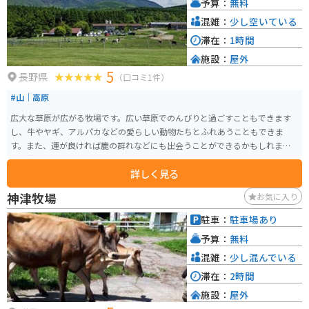
予算：
無料
混雑：
少し空いている
滞在：
1時間
施設：
屋外
5
長野県
（口コミ1件）
#山｜高原
広大な草原が広がる牧場です。広い草原でのんびりと過ごすこともできます
し、牛やヤギ、アルパカなどの愛らしい動物たちとふれあうこともできま
す。また、運が良ければ鹿の群れなどにも出会うことができるかもしれませ
ん。牧場では、絶品のソフトクリームも販売されており、濃厚でミルキーな
詳しく見る
味わいが好評です。
神津牧場
お気に入り
駐車：
駐車場あり
予算：
無料
混雑：
少し混んでいる
滞在：
2時間
施設：
屋外