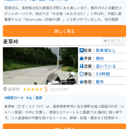
雲場池は、長野県北佐久郡軽井沢町にある美しい池で、軽井沢の人気観光ス
ポットの一つです。地元では「お水端（おみずばた）」と呼ばれ、外国人避
暑客からは「Swan Lake（白鳥の湖）」とも称されていました。池の周囲に
は約1kmの散策路が整備されており、四季折々の自然を楽しむことができま
詳しく見る
す。春の新緑、夏の緑陰、秋の紅葉、冬の雪景色と、一年を通して異なる風
景を堪能できます。特に秋の紅葉は見事で、水面に映る赤や黄色の木々が美
麦草峠
お気に入り
しい写真スポットとしても人気です。
駐車：
駐車場なし
予算：
無料
混雑：
空いている
滞在：
0.5時間
施設：
屋外
5
長野県
（口コミ1件）
#絶景ロード
#山｜高原
麦草峠（むぎくさとうげ）は、長野県茅野市と佐久穂町を結ぶ国道299号（メ
ルヘン街道）の中に位置し、標高2,127メートルと国道では2番目に高い峠で
す。八ヶ岳連峰の中腹を抜けるルートは、新緑・紅葉・霧氷など四季折々の
絶景が楽しめ、自然散策やドライブ、ツーリングに人気のスポットです。 峠