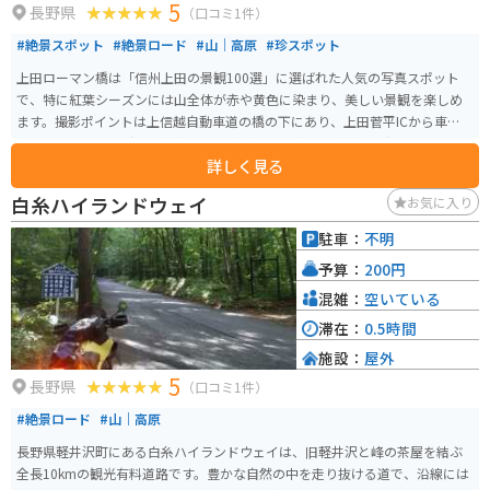
5
長野県
（口コミ1件）
#絶景スポット
#絶景ロード
#山｜高原
#珍スポット
上田ローマン橋は「信州上田の景観100選」に選ばれた人気の写真スポット
で、特に紅葉シーズンには山全体が赤や黄色に染まり、美しい景観を楽しめ
ます。撮影ポイントは上信越自動車道の橋の下にあり、上田菅平ICから車で約
5分とアクセスも良好。 道中は狭い道がほとんどなく交通量も少ないため、バ
詳しく見る
イクでも安心して走れ、ゆっくり撮影に集中できます。広がる山々と巨大な
橋梁が作り出す迫力ある構図は、季節ごとに雰囲気が変わり、特に秋には色
白糸ハイランドウェイ
お気に入り
づいた木々と橋のコントラストが見事。静かな環境で自然と構造物の美しさ
を同時に味わえる、上田らしい風景を楽しめるスポットです。
駐車：
不明
予算：
200円
混雑：
空いている
滞在：
0.5時間
施設：
屋外
5
長野県
（口コミ1件）
#絶景ロード
#山｜高原
長野県軽井沢町にある白糸ハイランドウェイは、旧軽井沢と峰の茶屋を結ぶ
全長10kmの観光有料道路です。豊かな自然の中を走り抜ける道で、沿線には