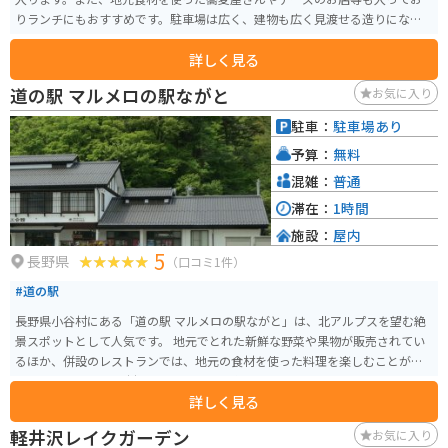
りランチにもおすすめです。駐車場は広く、建物も広く見渡せる造りになっ
ていて素敵です。
詳しく見る
道の駅 マルメロの駅ながと
お気に入り
駐車：
駐車場あり
予算：
無料
混雑：
普通
滞在：
1時間
施設：
屋内
5
長野県
（口コミ1件）
#道の駅
長野県小谷村にある「道の駅 マルメロの駅ながと」は、北アルプスを望む絶
景スポットとして人気です。 地元でとれた新鮮な野菜や果物が販売されてい
るほか、併設のレストランでは、地元の食材を使った料理を楽しむことがで
きます。 特に、小谷村特産のマルメロを使ったジャムやジュースは、お土産
詳しく見る
におすすめです。 バイクで訪れる際には、道の駅から白馬方面へ続く国道14
8号線は、北アルプスを眺めながらの爽快なワインディングロードが楽しめま
軽井沢レイクガーデン
お気に入り
す。 ただし、冬季は積雪のため通行止めとなる場合があるので注意が必要で