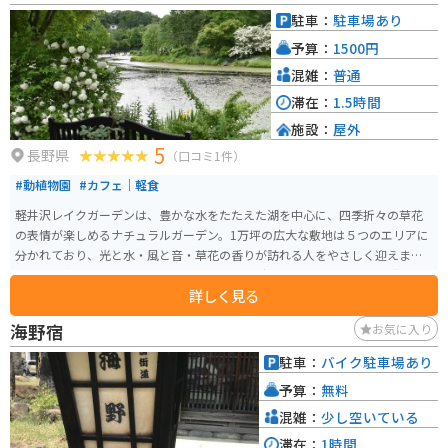
す。周辺には、栂池高原スキー場や白馬乗鞍温泉など、観光スポットも充実し
駐車：
駐車場あり
ているので、ツーリングの拠点としても最適です。
予算：
1500円
混雑：
普通
滞在：
1.5時間
施設：
屋外
5
長野県
（口コミ1件）
#動植物園
#カフェ｜軽食
軽井沢レイクガーデンは、豊かな水をたたえた湖を中心に、四季折々の草花
の表情が楽しめるナチュラルガーデン。1万坪の広大な敷地は５つのエリアに
分かれており、光と水・風と音・草花の香りが訪れる人をやさしく迎えま
す。６月中旬から見頃を迎える「ローズガーデン」は必見！！ イングリッ
詳しく見る
シュローズ、オールドローズを中心に、色鮮やかなバラの甘い香りに包まれ
ます。英国のマナ－ハウス（貴族の荘園内邸宅）を思わせる「ホテル・ル
海野宿
お気に入り
ゼ」やレストラン「Brassrie NAKAGAWA」など、敷地内の建物も典雅な趣き
で、中世ヨーロッパにタイムスリップしたかのよう。
駐車：
バイク駐車場あり
予算：
無料
混雑：
少し空いている
滞在：
1時間