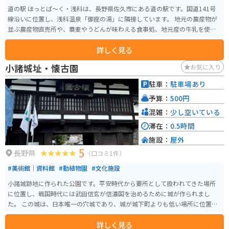
道の駅 ほっとぱ～く・浅科は、長野県佐久市にある道の駅です。国道141号
線沿いに位置し、浅科温泉「御座の湯」に隣接しています。 地元の農産物が
並ぶ農産物直売所や、蕎麦やうどんが味わえる食事処、地元産の牛乳を使っ
たジェラートが人気の軽食コーナーなどがあります。日帰り温泉施設の「御
詳しく見る
座の湯」も併設されているので、ツーリングの疲れを癒すのにも最適です。
バイクで訪れる場合、道の駅には広々とした駐車場が完備されているので安
小諸城址・懐古園
お気に入り
心です。周辺には、美しい田園風景が広がっており、浅間山や八ヶ岳などの
雄大な山々を望むこともできます。 地元の名産品としては、新鮮な高原野菜
駐車：
駐車場あり
や果物が有名です。特に、佐久市はレタスの生産量が日本一で、「佐久のレ
予算：
500円
タス」はブランド野菜として知られています。また、りんごやぶどうも人気
です。道の駅の農産物直売所では、地元で採れた新鮮な野菜や果物を購入す
混雑：
少し空いている
ることができます。
滞在：
0.5時間
施設：
屋外
5
長野県
（口コミ1件）
#美術館｜資料館
#動植物園
#文化施設
小諸城跡地に作られた公園です。平安時代から要所として扱われてきた場所
に位置し、戦国時代には武田信玄が信濃国を治めるために城が作られまし
た。 この城は、日本唯一の穴城であり、城が城下町よりも低い場所に位置す
る独特な造りをしています。現在は、近代的な公園に生まれ変わり、日本の
詳しく見る
歴史公園100選、日本さくら名所100選、日本100名城にも名を連ねる名所と