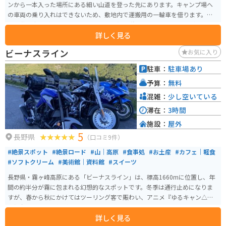
ンから一本入った場所にある細い山道を登った先にあります。キャンプ場へ
の車両の乗り入れはできないため、敷地内で運搬用の一輪車を借ります。ゴ
ザの貸し出しがあるため、荷物置き場や靴を脱いでまったりするなどとても
詳しく見る
助かります。リピーターの方が多いという噂通り、管理人のご夫婦の雰囲気
がとても良く、また夜も静かなため蓼科の自然を満喫できます。
ビーナスライン
お気に入り
駐車：
駐車場あり
予算：
無料
混雑：
少し空いている
滞在：
3時間
施設：
屋外
5
長野県
（口コミ9件）
#絶景スポット
#絶景ロード
#山｜高原
#食事処
#お土産
#カフェ｜軽食
#ソフトクリーム
#美術館｜資料館
#スイーツ
長野県・霧ヶ峰高原にある「ビーナスライン」は、標高1660mに位置し、年
間の約半分が霧に包まれる幻想的なスポットです。冬季は通行止めになりま
すが、春から秋にかけてはツーリング客で賑わい、アニメ『ゆるキャン△』
の舞台としても人気があります。 ビーナスライン沿いにあり、八ヶ岳や北・
詳しく見る
中央アルプスを望む絶景ツーリングロードとして全国的に知られています。