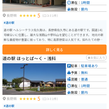
滞在：
1時間
施設：
屋内
5
長野県
（口コミ1件）
#道の駅
道の駅 ヘルシーテラス佐久南は、長野県佐久市にある道の駅です。国道141
号線沿いに位置し、雄大な浅間山や蓼科山を望むことができます。 地元の新
鮮な農産物が豊富に揃っており、特に高原野菜は人気です。採れたての野菜
や果物を使ったソフトクリームやジャムなども販売されており、お土産にも
詳しく見る
おすすめです。 また、併設されているレストランでは、地元の食材をふんだ
んに使った料理を楽しむことができます。信州そばや佐久鯉など、長野県なら
道の駅 ほっとぱ～く・浅科
お気に入り
ではの味が堪能できます。 バイクで訪れる場合、駐車場も広々としており、
休憩場所としても最適です。道の駅 ヘルシーテラス佐久南は、雄大な自然を
駐車：
駐車場あり
感じながら、地元の美味しいものを楽しめるスポットです。
予算：
無料
混雑：
普通
滞在：
1時間
施設：
屋内
5
長野県
（口コミ1件）
#道の駅