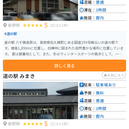
混雑：
普通
滞在：
1時間
施設：
屋内
5
長野県
（口コミ1件）
#道の駅
道の駅 八千穂高原は、長野県佐久穂町にある国道299号線沿いの道の駅で
す。標高1,890mに位置し、白樺林に囲まれた自然豊かな場所に位置していま
す。 夏は避暑地として、また、冬はウィンタースポーツの拠点として、一年
を通して多くの人が訪れます。 道の駅には、地元の農産物や特産品を販売す
詳しく見る
る直売所、レストラン、休憩所などがあります。 レストランでは、地元の食
材を使った料理を味わうことができます。 また、周辺には、八千穂高原自然
道の駅 みまき
お気に入り
園、白駒池、麦草峠など、自然豊かな観光スポットがたくさんあります。 白
駒池は、北八ヶ岳ロープウェイで手軽にアクセスでき、美しい景色が広がっ
駐車：
駐車場あり
ています。 麦草峠は国道299号線の最高地点であり、ビーナスラインの終点
予算：
無料
地点でもあります。 標高2,127mの地点からは、雄大な景色を一望できます。
バイクで訪れる際は、峠道が多いため、運転には十分注意してください。 特
混雑：
普通
に冬期は路面凍結の恐れがあるため、タイヤチェーンなどの滑り止めは必須
滞在：
1時間
です。 また、標高が高い場所のため、夏場でも気温が低い場合があります。
施設：
屋内
服装には注意し、防寒対策をしっかり行いましょう。 八千穂高原の特産品と
5
しては、高原野菜やきのこ、山菜などが挙げられます。 道の駅の直売所で購
長野県
（口コミ1件）
入することができます。 また、八千穂高原産のそば粉を使ったそばも人気で