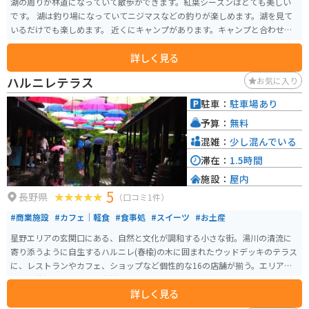
湖の周りが林道になっていて散歩ができます。紅葉シーズンはとても美しい
です。 湖は釣り場になっていてニジマスなどの釣りが楽しめます。湖を見て
いるだけでも楽しめます。 近くにキャンプがあります。キャンプと合わせて
楽しめると思います。
詳しく見る
ハルニレテラス
お気に入り
駐車：
駐車場あり
予算：
無料
混雑：
少し混んでいる
滞在：
1.5時間
施設：
屋内
5
長野県
（口コミ1件）
#商業施設
#カフェ｜軽食
#食事処
#スイーツ
#お土産
星野エリアの玄関口にある、自然と文化が調和する小さな街。湯川の清流に
寄り添うように自生するハルニレ(春楡)の木に囲まれたウッドデッキのテラス
に、レストランやカフェ、ショップなど個性的な16の店舗が揃う。エリア内
は、軽井沢らしい豊かな自然にあふれ、ショッピングや食事だけでなく、ゆ
詳しく見る
ったりくつろぎながら過ごすことができる。