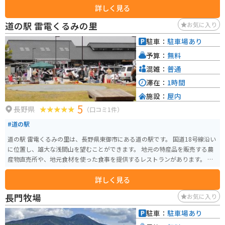
詳しく見る
容量のデータ受信や深宇宙探査機の高精度追尾が可能です。 美笹深宇宙探査
用地上局自体では通常見学を受け付けておらず、公開施設はありません。し
道の駅 雷電くるみの里
お気に入り
かし、期間限定で一般公開されることがあるので、気になる方は公式サイト
を確認してください。同じくJAXAが運営する臼田宇宙空間観測所には見学施
駐車：
駐車場あり
設がありますので、宇宙に関心のある方はそちらを訪れることをオススメし
予算：
無料
ます。 また、冬季（11月下旬から6月上旬）は蓼科スカイラインが通行止め
となるため、この期間に訪れる際は佐久市役所にて道路通行許可の申請と許
混雑：
普通
可を得る必要があります。宇宙探査の最前線を垣間見ることができる貴重な
滞在：
1時間
機会ですので、興味のある方はぜひ訪れてみてください。
施設：
屋内
5
長野県
（口コミ1件）
#道の駅
道の駅 雷電くるみの里は、長野県東御市にある道の駅です。 国道18号線沿い
に位置し、雄大な浅間山を望むことができます。 地元の特産品を販売する農
産物直売所や、地元食材を使った食事を提供するレストランがあります。 特
に、くるみを使った商品は人気があり、お土産にも最適です。 バイクでのツ
詳しく見る
ーリングにも最適な場所で、駐車場も広々としています。 浅間山麓の景観を
楽しみながら、地元の美味しいものを堪能できる道の駅です。
長門牧場
お気に入り
駐車：
駐車場あり