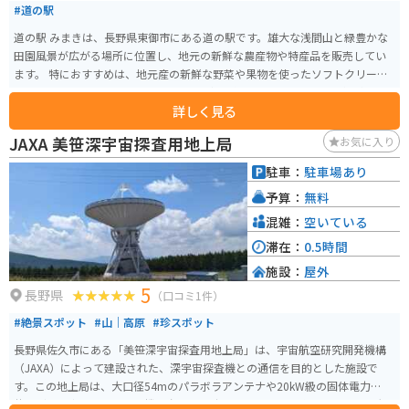
#道の駅
す。 周辺には、そば屋さんも多くありますので、ぜひ味わってみてくださ
い。 道の駅 八千穂高原は、自然豊かな環境の中で、地元の特産品やグルメを
道の駅 みまきは、長野県東御市にある道の駅です。雄大な浅間山と緑豊かな
満喫できるスポットです。 周辺には、自然園、白駒池、麦草峠など、見どこ
田園風景が広がる場所に位置し、地元の新鮮な農産物や特産品を販売してい
ろもたくさんありますので、ぜひ訪れてみてください。
ます。 特におすすめは、地元産の新鮮な野菜や果物を使ったソフトクリーム
やジェラートです。また、地元産のそば粉を使った手打ちそばも人気があり
詳しく見る
ます。バイクで訪れる際は、道の駅の駐車場にバイク専用の駐車スペースが
あるので安心です。 道の駅 みまきは、雄大な自然と美味しいグルメが楽しめ
JAXA 美笹深宇宙探査用地上局
お気に入り
る場所として、多くの観光客に人気があります。ドライブやツーリングの休憩
に、ぜひお立ち寄りください。
駐車：
駐車場あり
予算：
無料
混雑：
空いている
滞在：
0.5時間
施設：
屋外
5
長野県
（口コミ1件）
#絶景スポット
#山｜高原
#珍スポット
長野県佐久市にある「美笹深宇宙探査用地上局」は、宇宙航空研究開発機構
（JAXA）によって建設された、深宇宙探査機との通信を目的とした施設で
す。この地上局は、大口径54mのパラボラアンテナや20kW級の固体電力増幅
装置（SSPA）、2つの受信機を含む最先端のシステムで構成されており、大