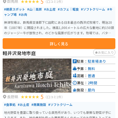
5
群馬県
（口コミ1件）
#絶景スポット
#山｜高原
#お土産
#カフェ｜軽食
#ソフトクリーム
#キ
ャンプ場
#お肉
神津牧場は、群馬県甘楽郡下仁田町にある日本最古の西洋式牧場で、明治20
年（1887年）に開設されました。標高1,000メートルの広大な敷地に約150頭
のジャージー牛が放牧され、のどかな風景が広がります。牧場では、バター
作りや乳しぼり、ポニー乗馬、ヤギの散歩などの体験が楽しめ、特に毎日13
詳しく見る
時頃に見られる牛の行列は圧巻です。また、ここで生産される乳製品は高品
質で、濃厚な味わいのソフトクリームが人気を集めています。さらに、キャ
軽井沢発地市庭
お気に入り
ンプやバーベキューが楽しめる施設も整備されており、自然の中で動物と触
れ合いながらアウトドア体験が満喫できます。家族連れや観光客に親しまれ
駐車：
駐車場あり
る、魅力あふれる牧場です。 標高1000mほどの高原なので、夏場は涼しくて
予算：
無料
気持ちいいです。牧場までは山道を走りますが、舗装はされています。時々野
生のシカなども姿を見せてくれます。駐車場は無料で利用できますし、入場
混雑：
普通
料もかかりません。
滞在：
2時間
施設：
屋内
5
長野県
（口コミ1件）
#食事処
#お土産
#商業施設
#ソフトクリーム
地元野菜を豊富に取り扱っている直売所があり、いつでも新鮮な野菜が手に
入ります。また、地元食材を使った蕎麦屋さんやチーズのお店等も入ってお