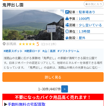
晴天時の眺望はもちろん、雨の翌日に見られる雲海も圧巻。夏にはニッコウ
鬼押出し園
お気に入り
キスゲが咲き誇り、春の草花や秋の紅葉、冬のスキーと、四季を通して楽し
めるエリアです。 売店ではソフトクリームやじゃがバター、五平餅など地元
駐車：
駐車場あり
グルメを味わえ、広い駐車場も完備。ただし大型連休には満車になるほどの
予算：
1000円
人気スポットです。
混雑：
少し空いている
滞在：
1.5時間
施設：
屋外
5
群馬県
（口コミ1件）
#絶景スポット
#絶景ロード
#山｜高原
#ソフトクリーム
浅間山の北麓に広がる景勝地「鬼押出し」の景観が満喫できる国立公園で
す。日本ジオパークの認定エリアとして、地球のエネルギーを体感できる場所
となっています。 「鬼押出し」の由来は、浅間山大噴火の光景を山に住む鬼
の行状で押し出されたものだとして、自然発生的に名付けられたと考えられ
詳しく見る
ています。無数の溶岩石が織りなす絶景に、高山植物などの植物が四季の彩
りを添え、美しいコントラストを見せてくれます。 園内中央には、寛永寺別
院「浅間山観音堂」が建立されており、堂内には、寛永寺秘仏「聖観世音菩
1~30件/4407件
>
薩」が、浅間山大噴火の犠牲者の供養と厄除け観音として祀られています。
期間限定で、18日には「御開扉」として秘仏を拝むことができます。園内は
不要になったバイク用品高く売れます！
遊歩道が整備されているほか、売店、展望室、レストランもあります。
▶︎
手数料無料の宅配買取