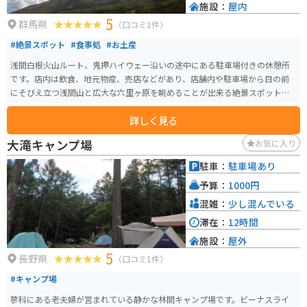
施設：
屋内
5
群馬県
（口コミ1件）
#絶景スポット
#食事処
#お土産
浅間白根火山ルート、鬼押ハイウェー沿いの途中にある駐車場付きの休憩所
です。店内は飲食、地元物産、売店などがあり、店舗内や駐車場から目の前
にそびえ立つ浅間山と広大な六里ヶ原を眺めることが出来る絶景スポットで
す。
詳しく見る
大滝キャンプ場
お気に入り
駐車：
駐車場あり
予算：
1000円
混雑：
少し混んでいる
滞在：
12時間
施設：
屋外
5
長野県
（口コミ1件）
#キャンプ場
蓼科にある老夫婦が営まれている静かな林間キャンプ場です。ビーナスライ