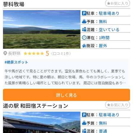
蓼科牧場
お気に入り
駐車：
駐車場あり
予算：
無料
混雑：
空いている
滞在：
1時間
施設：
屋外
5
長野県
（口コミ1件）
#絶景スポット
牛や馬が近くで見ることができます。空気も景色もとても美しく、夏季でも
涼しい地域です。特に夏の朝は、朝日と牧場、馬、牛のコラボレーションし
た風景が素晴らしい場所として知られています。 周辺には宿泊施設もあり、
避暑地として最適です。バイクツーリングで訪れて、のどかな風景とともに牛
詳しく見る
や馬と触れ合ってみるのもいいでしょう。
道の駅 和田宿ステーション
お気に入り
駐車：
駐車場あり
予算：
無料
混雑：
普通