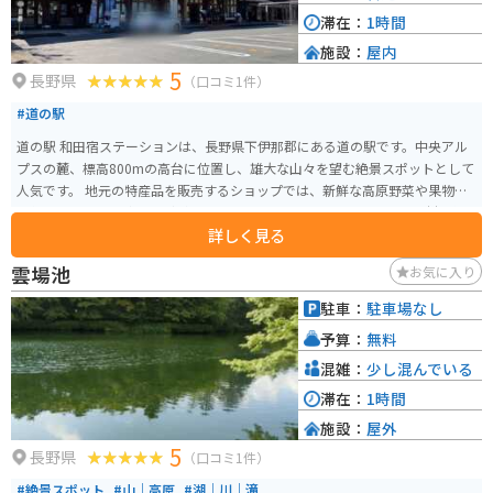
滞在：
1時間
施設：
屋内
5
長野県
（口コミ1件）
#道の駅
道の駅 和田宿ステーションは、長野県下伊那郡にある道の駅です。中央アル
プスの麓、標高800mの高台に位置し、雄大な山々を望む絶景スポットとして
人気です。 地元の特産品を販売するショップでは、新鮮な高原野菜や果物、
手作りのジャムや漬物などが並びます。レストランでは、地元産の食材を使
詳しく見る
った郷土料理や、信州そばなどが楽しめます。バイクラックも設置されてい
るので、ツーリングの休憩にも最適です。 和田宿ステーションから少し足を
雲場池
お気に入り
延ばせば、南アルプスを源流とする清流、遠山川での渓流釣りや、豊かな自
然の中でのハイキングなども楽しめます。周辺には温泉地も多く、旅の疲れ
駐車：
駐車場なし
を癒やすこともできます。
予算：
無料
混雑：
少し混んでいる
滞在：
1時間
施設：
屋外
5
長野県
（口コミ1件）
#絶景スポット
#山｜高原
#湖｜川｜滝