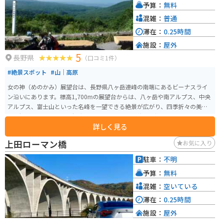
予算：
無料
混雑：
普通
滞在：
0.25時間
施設：
屋外
5
長野県
（口コミ1件）
#絶景スポット
#山｜高原
女の神（めのかみ）展望台は、長野県八ヶ岳連峰の南端にあるビーナスライ
ン沿いにあります。標高1,700mの展望台からは、八ヶ岳や南アルプス、中央
アルプス、富士山といった名峰を一望できる絶景が広がり、四季折々の美し
い景観が楽しめる人気の観光スポットです。特に秋には紅葉が美しく、冬に
詳しく見る
は雪景色が広がります。 展望台には駐車場が完備されており、アクセスも良
好です。周辺にはハイキングコースも整備されており、自然散策や撮影を楽
上田ローマン橋
お気に入り
しむことができます。また、近くには蓼科高原や白樺湖といった観光地もあ
り、ドライブやツーリングの途中で立ち寄るのにも最適な場所です。トイレ
駐車：
不明
や自動販売機はないので、単純に展望台だけとなります。
予算：
無料
混雑：
空いている
滞在：
0.25時間
施設：
屋外