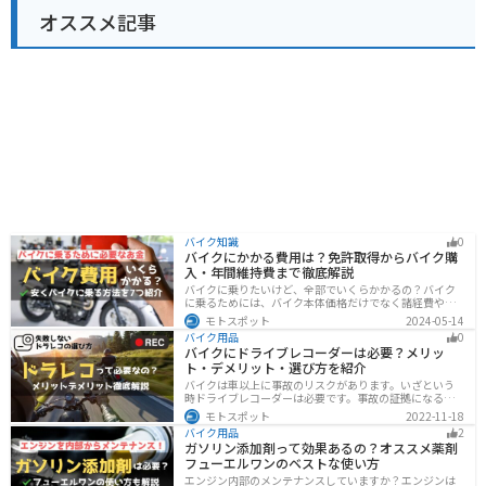
オススメ記事
バイク知識
0
バイクにかかる費用は？免許取得からバイク購
入・年間維持費まで徹底解説
バイクに乗りたいけど、全部でいくらかかるの？バイク
に乗るためには、バイク本体価格だけでなく諸経費や税
金、免許取得費用、ライディングギア、メンテナンス
モトスポット
2024-05-14
代、駐車場代などの年間維持費もかかります。この記事
バイク用品
0
ではバイクに乗るための全ての費用をまとめました。ま
バイクにドライブレコーダーは必要？メリッ
た、できるだけ安く抑えるコツも紹介するので参考にし
ト・デメリット・選び方を紹介
て下さい。
バイクは車以上に事故のリスクがあります。いざという
時ドライブレコーダーは必要です。事故の証拠になるの
はもちろん、ツーリングの記録など多数のメリットがあ
モトスポット
2022-11-18
ります。ドライブレコーダーのメリットデメリット、選
バイク用品
2
び方についてまとめました。付けようか悩んでいる人は
ガソリン添加剤って効果あるの？オススメ薬剤
参考にしてください。
フューエルワンのベストな使い方
エンジン内部のメンテナンスしていますか？エンジンは