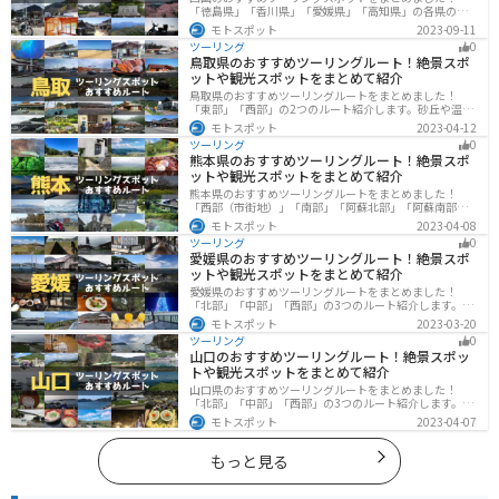
「徳島県」「香川県」「愛媛県」「高知県」の各県の観
光地紹介します。自然豊かな山々や湖、温泉地が点在
モトスポット
2023-09-11
し、四季折々の景色を楽しめるスポットが多数ありま
ツーリング
0
す。バイクで四国にツーリングに行く際は参考にしてく
鳥取県のおすすめツーリングルート！絶景スポ
ださい。
ットや観光スポットをまとめて紹介
鳥取県のおすすめツーリングルートをまとめました！
「東部」「西部」の2つのルート紹介します。砂丘や温泉
地、歴史ある城跡など魅力溢れるスポットが多数あるの
モトスポット
2023-04-12
で楽しめます。バイクで鳥取県にツーリングに行く際は
ツーリング
0
参考にしてください。
熊本県のおすすめツーリングルート！絶景スポ
ットや観光スポットをまとめて紹介
熊本県のおすすめツーリングルートをまとめました！
「西部（市街地）」「南部」「阿蘇北部」「阿蘇南部」
の4つのルート紹介します。阿蘇山や天草諸島をはじめと
モトスポット
2023-04-08
した豊かな自然や、熊本城や水前寺成趣園など歴史ある
ツーリング
0
観光スポットが多数あり、様々な楽しみ方ができます。
愛媛県のおすすめツーリングルート！絶景スポ
バイクで熊本県にツーリングに行く際は参考にしてくだ
ットや観光スポットをまとめて紹介
さい。
愛媛県のおすすめツーリングルートをまとめました！
「北部」「中部」「西部」の3つのルート紹介します。山
や海といった自然だけでなく、気軽に渡れる島もあり
モトスポット
2023-03-20
様々な楽しみ方ができます。バイクで愛媛県にツーリン
ツーリング
0
グに行く際は参考にしてください。
山口のおすすめツーリングルート！絶景スポッ
トや観光スポットをまとめて紹介
山口県のおすすめツーリングルートをまとめました！
「北部」「中部」「西部」の3つのルート紹介します。美
しい海岸線や山々を楽しむことができます。バイクで山
モトスポット
2023-04-07
口県にツーリングに行く際は参考にしてください。
もっと見る