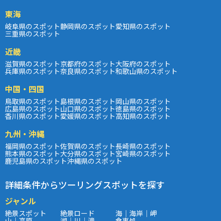
東海
岐阜県のスポット
静岡県のスポット
愛知県のスポット
三重県のスポット
近畿
滋賀県のスポット
京都府のスポット
大阪府のスポット
兵庫県のスポット
奈良県のスポット
和歌山県のスポット
中国・四国
鳥取県のスポット
島根県のスポット
岡山県のスポット
広島県のスポット
山口県のスポット
徳島県のスポット
香川県のスポット
愛媛県のスポット
高知県のスポット
九州・沖縄
福岡県のスポット
佐賀県のスポット
長崎県のスポット
熊本県のスポット
大分県のスポット
宮崎県のスポット
鹿児島県のスポット
沖縄県のスポット
詳細条件からツーリングスポットを探す
ジャンル
絶景スポット
絶景ロード
海｜海岸｜岬
山｜高原
湖｜川｜滝
食事処