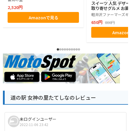
スイーツ 人気 デザー
2,520円
取り寄せグルメ お菓子
グミ ぶどう シャイン
軽井沢ファーマーズギ
Amazonで見る
ゼント ギフト お土産
650円
800円
小分け ばらまき バラ
生活 ハロウィン 母の
Amazo
お返し かわいい きれ
マーズギフト
道の駅 女神の里たてしなのレビュー
未ログインユーザー
2022-11-06 23:42