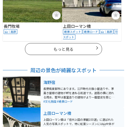
長門牧場
上田ローマン橋
山｜高原
絶景スポット
絶景ロード
山｜高原
珍
スポット
もっと見る
周辺の景色が綺麗なスポット
海野宿
長野県東御市にあります。江戸時代の旗小屋造りや、茅
葺き屋根の建物が軒を連ねる街道です。道路の横に流れ
る用水、堅牢は蚕室造りの建物がより一層歴史を感じさ
せています。昭和61年に【日本の道百選】に選ばれ、翌
#文化施設
#絶景ロード
62年には【重要伝統的建造物群保存地区】に選定されて
います。景色だけではなく、ランチや歴史資料館の建屋
上田ローマン橋
もありますので観光も十分にできます。
上田ローマン橋は「信州上田の景観100選」に選ばれた
人気の写真スポットで、特に紅葉シーズンには山全体が