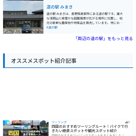
す。日帰り温泉施設の「御座の湯」も併設されているの
道の駅 みまき
で、ツーリングの疲れを癒すのにも最適です。 バイクで
訪れる場合、道の駅には広々とした駐車場が完備されて
道の駅 みまきは、長野県東御市にある道の駅です。雄大
いるので安心です。周辺には、美しい田園風景が広がっ
な浅間山と緑豊かな田園風景が広がる場所に位置し、地
ており、浅間山や八ヶ岳などの雄大な山々を望むことも
元の新鮮な農産物や特産品を販売しています。 特におす
できます。 地元の名産品としては、新鮮な高原野菜や果
すめは、地元産の新鮮な野菜や果物を使ったソフトクリ
#道の駅
物が有名です。特に、佐久市はレタスの生産量が日本一
ームやジェラートです。また、地元産のそば粉を使った
で、「佐久のレタス」はブランド野菜として知られてい
手打ちそばも人気があります。バイクで訪れる際は、道
「周辺の道の駅」をもっと見る
ます。また、りんごやぶどうも人気です。道の駅の農産
の駅の駐車場にバイク専用の駐車スペースがあるので安
物直売所では、地元で採れた新鮮な野菜や果物を購入す
心です。 道の駅 みまきは、雄大な自然と美味しいグルメ
ることができます。
が楽しめる場所として、多くの観光客に人気がありま
す。ドライブやツーリングの休憩に、ぜひお立ち寄りく
オススメスポット紹介記事
ださい。
ツーリング
0
四国のおすすめツーリングルート！バイクで行
きたい絶景スポットや観光スポット紹介
四国のおすすめツーリングスポットをまとめました！