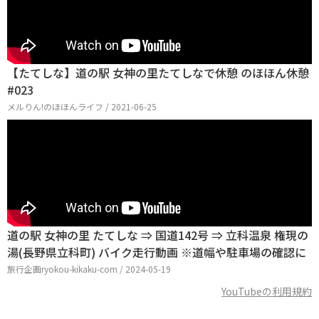
【たてしな】道の駅 女神の里たてしなで休憩 のほほん休憩
#023
メルりん!のほほんライフ / 2021-06-25
道の駅 女神の里 たてしな ⇒ 国道142号 ⇒ 立科温泉 権現の
湯(長野県立科町) バイク走行動画 ※道幅や駐車場の確認に
旅行企画ryokou-kikaku-com / 2024-05-19
YouTubeの利用規約