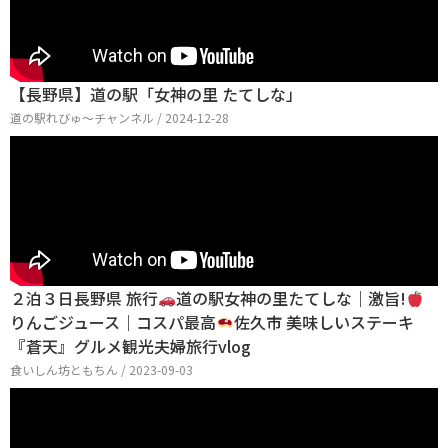
【長野県】道の駅「女神の里 たてしな」
道の駅れびゅ〜チャンネル / 2024-12-28
２泊３日長野県 旅行
道の駅女神の里たてしな｜激旨!
りんごジュース｜コスパ最高
佐久市 美味しいステーキ
『蒼天』グルメ観光夫婦旅行vlog
食いしん坊ともちん / 2023-09-03