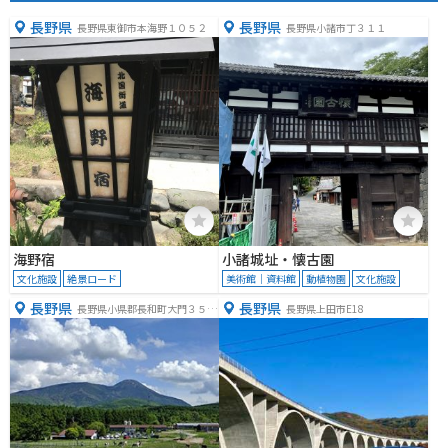
長野県
長野県
長野県東御市本海野１０５２
長野県小諸市丁３１１
海野宿
小諸城址・懐古園
文化施設
絶景ロード
美術館｜資料館
動植物園
文化施設
長野県
長野県
長野県小県郡長和町大門３５３
長野県上田市E18
９−２