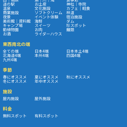
道の駅
お土産
神社｜寺院
温泉
文化施設
カフェ｜軽食
商業施設
ソフトクリーム
林道
夜景
イベント体験
宿泊施設
美術館｜資料館
海鮮
ダム
キャンプ場
スイーツ
珍スポット
動植物園
お肉
麺類
お酒
ライダーハウス
東西南北の端
全ての端
日本4端
日本本土4端
北海道4端
本州4端
四国4端
九州4端
季節
春にオススメ
夏にオススメ
秋にオススメ
冬にオススメ
年中オススメ
施設
屋内施設
屋外施設
料金
無料スポット
有料スポット