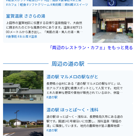
△』の舞台としても人気があります。 ビーナスライン沿
#カフェ｜軽食
#ソフトクリーム
#美術館｜資料館
#スイーツ
いにあり、八ヶ岳や北・中央アルプスを望む絶景ツーリ
ングロードとして全国的に知られています。晴天時の眺
室賀温泉 ささらの湯
望はもちろん、雨の翌日に見られる雲海も圧巻。夏には
ニッコウキスゲが咲き誇り、春の草花や秋の紅葉、冬の
上田市の室賀地区に位置する日帰り温泉施設で、大自然
スキーと、四季を通して楽しめるエリアです。 売店では
に囲まれたのどかな風景の中にあります。温泉は地下15
ソフトクリームやじゃがバター、五平餅など地元グルメ
00メートルから湧き出し、「美肌の湯・美人の湯・美粧
を味わえ、広い駐車場も完備。ただし大型連休には満車
水の湯」の名で知られています。水質は「単純硫黄泉」
#食事処
#お土産
#温泉
になるほどの人気スポットです。
で、化粧水に浸かっているような感覚で、浴後は肌がス
ベスベになります。 岩風呂と桧風呂があり、それぞれに
「周辺のレストラン・カフェ」をもっと見る
露天風呂・サウナが併設されています。男女の入浴エリ
アは月代わりで交代します。飲泉所もあり、五感を使っ
て温泉を堪能することができます。 営業時間は朝風呂が
周辺の道の駅
5時から8時（最終受付7時30分、入浴は7時45分ま
で）、昼・夜風呂が10時から21時（最終受付20時20
分、入浴は20時45分まで）となっています。朝風呂は30
道の駅 マルメロの駅ながと
0円で入浴可能です。 そば処「ささら亭」と農産物直売
所も併設されており、一日ゆっくり楽しむことができま
長野県小谷村にある「道の駅 マルメロの駅ながと」は、
す。お蕎麦は麺のコシがかなり強く、とても美味しいで
北アルプスを望む絶景スポットとして人気です。 地元で
す。
とれた新鮮な野菜や果物が販売されているほか、併設の
レストランでは、地元の食材を使った料理を楽しむこと
#道の駅
ができます。 特に、小谷村特産のマルメロを使ったジャ
ムやジュースは、お土産におすすめです。 バイクで訪れ
道の駅 ほっとぱ～く・浅科
る際には、道の駅から白馬方面へ続く国道148号線は、
北アルプスを眺めながらの爽快なワインディングロード
道の駅 ほっとぱ～く・浅科は、長野県佐久市にある道の
が楽しめます。 ただし、冬季は積雪のため通行止めとな
駅です。国道141号線沿いに位置し、浅科温泉「御座の
る場合があるので注意が必要です。周辺には、栂池高原
湯」に隣接しています。 地元の農産物が並ぶ農産物直売
スキー場や白馬乗鞍温泉など、観光スポットも充実して
所や、蕎麦やうどんが味わえる食事処、地元産の牛乳を
#道の駅
いるので、ツーリングの拠点としても最適です。
使ったジェラートが人気の軽食コーナーなどがありま