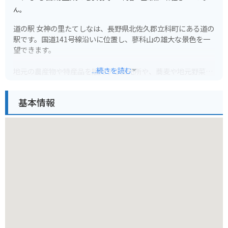
ん。
道の駅 女神の里たてしなは、長野県北佐久郡立科町にある道の
駅です。国道141号線沿いに位置し、蓼科山の雄大な景色を一
望できます。
...続きを読む
地元の農産物や特産品を販売する直売所や、蕎麦や地元野菜を
使った料理が楽しめるレストランがあります。特に、高原野菜
は新鮮で人気です。蓼科山の湧水を使用した豆腐工房も併設さ
基本情報
れており、作りたての豆腐を購入できます。
バイクで訪れる場合、道の駅には広々とした駐車場が完備され
ているので安心です。ツーリングの休憩ポイントとして最適で
す。周辺には、白樺湖や蓼科高原など、自然豊かな観光スポッ
トも点在しており、女神湖畔を散策するのもおすすめです。
お土産には、地元産のブルーベリーを使ったジャムやジュー
ス、蓼科高原牛乳を使ったお菓子などが人気です。