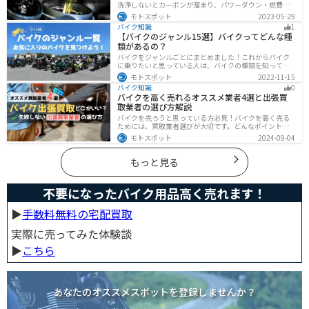
洗浄しないとカーボンが溜まり、パワーダウン・燃費の
悪化、燃焼以上、エンジンの焼き付きなどのトラブルの
モトスポット
2023-05-29
原因になります。定期的にガソリン添加剤を入れてエン
バイク知識
1
ジン内部も綺麗にしましょう。
【バイクのジャンル15選】バイクってどんな種
類があるの？
バイクをジャンルごとにまとめました！これからバイク
に乗りたいと思っている人は、バイクの種類を知って気
になる1台を見つけましょう。特徴やメリットデメリット
モトスポット
2022-11-15
なども記載しているので、デザインだけでなく性能から
バイク知識
0
もバイクを探せるようになると失敗しないバイク選びば
バイクを高く売れるオススメ業者4選と出張買
できるようになります。
取業者の選び方解説
バイクを売ろうと思っている方必見！バイクを高く売る
ためには、買取業者選びが大切です。どんなポイントで
業者を選べばいいのか見るべきポイントを7つまとめまし
モトスポット
2024-09-04
た。また、買取実績が豊富なオススメの買取業者を4つを
厳選・解説します。
もっと見る
不要になったバイク用品高く売れます！
▶︎
手数料無料の宅配買取
実際に売ってみた体験談
▶︎
こちら
あなたのオススメスポットを登録しませんか？