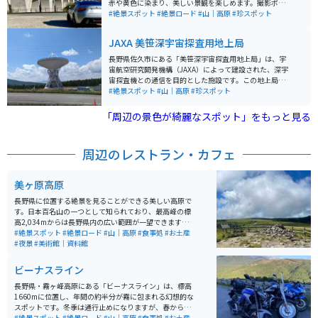
赤や黄色に染まり、美しい景観を楽しめます。撮影ポイ
ントは上信越自動車道の橋の下にあり、上田菅平ICから
#絶景スポット
#絶景ロード
#山｜高原
#珍スポット
車で約5分とアクセスも良好。 道中は狭い道がほとんど
なく交通量も少ないため、バイクでも安心して走れ、ゆ
JAXA 美笹深宇宙探査用地上局
っくり撮影に集中できます。広がる山々と巨大な橋梁が
作り出す迫力ある構図は、季節ごとに雰囲気が変わり、
長野県佐久市にある「美笹深宇宙探査用地上局」は、宇
特に秋には色づいた木々と橋のコントラストが見事。静
宙航空研究開発機構（JAXA）によって建設された、深宇
かな環境で自然と構造物の美しさを同時に味わえる、上
宙探査機との通信を目的とした施設です。この地上局
田らしい風景を楽しめるスポットです。
は、大口径54mのパラボラアンテナや20kW級の固体電
#絶景スポット
#山｜高原
#珍スポット
力増幅装置（SSPA）、2つの受信機を含む最先端のシス
テムで構成されており、大容量のデータ受信や深宇宙探
「周辺の景色が綺麗なスポット」をもっと見る
査機の高精度追尾が可能です。 美笹深宇宙探査用地上局
自体では通常見学を受け付けておらず、公開施設はあり
ません。しかし、期間限定で一般公開されることがある
周辺のレストラン・カフェ
ので、気になる方は公式サイトを確認してください。同
じくJAXAが運営する臼田宇宙空間観測所には見学施設が
ありますので、宇宙に関心のある方はそちらを訪れるこ
美ヶ原高原
とをオススメします。 また、冬季（11月下旬から6月上
旬）は蓼科スカイラインが通行止めとなるため、この期
長野県に位置する絶景を見ることができる美しい高原で
間に訪れる際は佐久市役所にて道路通行許可の申請と許
す。日本百名山の一つとして知られており、最高峰の標
可を得る必要があります。宇宙探査の最前線を垣間見る
高2,034mからは長野県内の広い範囲が一望できます。
ことができる貴重な機会ですので、興味のある方はぜひ
高原を散策したり、美ヶ原高原美術館や山小屋のような
#絶景スポット
#絶景ロード
#山｜高原
#食事処
#お土産
訪れてみてください。
土産物屋さんに寄ったりすることができます。魅力的な
#夜景
#美術館｜資料館
スポットが多数あります。
ビーナスライン
長野県・霧ヶ峰高原にある「ビーナスライン」は、標高
1660mに位置し、年間の約半分が霧に包まれる幻想的な
スポットです。冬季は通行止めになりますが、春から秋
にかけてはツーリング客で賑わい、アニメ『ゆるキャン
#絶景スポット
#絶景ロード
#山｜高原
#食事処
#お土産