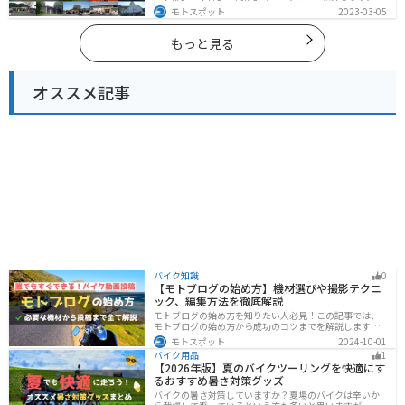
蘇の雄大な自然を満喫できるスポットや温泉を満喫する
モトスポット
2023-03-05
ツーリングができます。バイクで大分県にツーリングに
行く際は参考にしてください。
もっと見る
オススメ記事
バイク知識
0
【モトブログの始め方】機材選びや撮影テクニ
ック、編集方法を徹底解説
モトブログの始め方を知りたい人必見！この記事では、
モトブログの始め方から成功のコツまでを解説します。
実は、モトブログを始めるには機材をそろえる必要があ
モトスポット
2024-10-01
ります。記事を読めば、モトブログを成功させるための
バイク用品
1
コツを知ることが可能です。
【2026年版】夏のバイクツーリングを快適にす
るおすすめ暑さ対策グッズ
バイクの暑さ対策していますか？夏場のバイクは辛いか