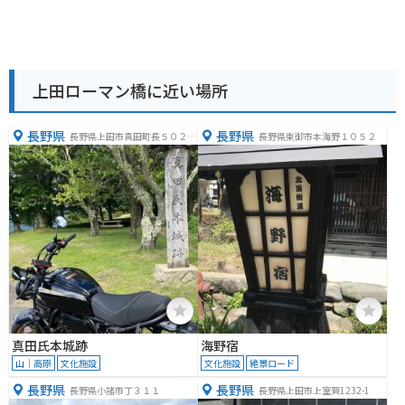
上田ローマン橋に近い場所
長野県
長野県
長野県上田市真田町長５０２９
長野県東御市本海野１０５２
−３
真田氏本城跡
海野宿
山｜高原
文化施設
文化施設
絶景ロード
長野県
長野県
長野県小諸市丁３１１
長野県上田市上室賀1232-1