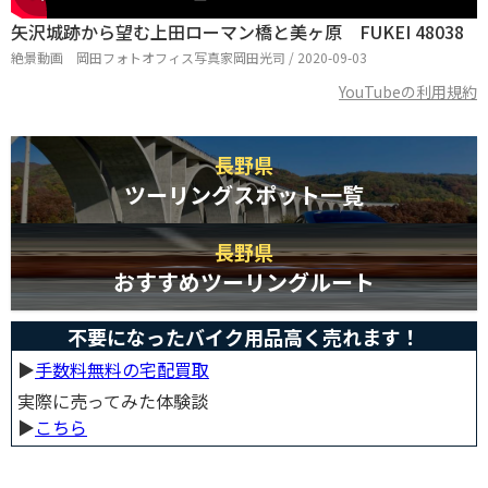
矢沢城跡から望む上田ローマン橋と美ヶ原 FUKEI 48038
絶景動画 岡田フォトオフィス写真家岡田光司 / 2020-09-03
YouTubeの利用規約
長野県
ツーリングスポット一覧
長野県
おすすめツーリングルート
不要になったバイク用品高く売れます！
▶︎
手数料無料の宅配買取
実際に売ってみた体験談
▶︎
こちら