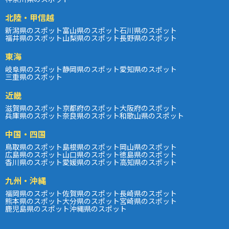
北陸・甲信越
新潟県のスポット
富山県のスポット
石川県のスポット
福井県のスポット
山梨県のスポット
長野県のスポット
東海
岐阜県のスポット
静岡県のスポット
愛知県のスポット
三重県のスポット
近畿
滋賀県のスポット
京都府のスポット
大阪府のスポット
兵庫県のスポット
奈良県のスポット
和歌山県のスポット
中国・四国
鳥取県のスポット
島根県のスポット
岡山県のスポット
広島県のスポット
山口県のスポット
徳島県のスポット
香川県のスポット
愛媛県のスポット
高知県のスポット
九州・沖縄
福岡県のスポット
佐賀県のスポット
長崎県のスポット
熊本県のスポット
大分県のスポット
宮崎県のスポット
鹿児島県のスポット
沖縄県のスポット