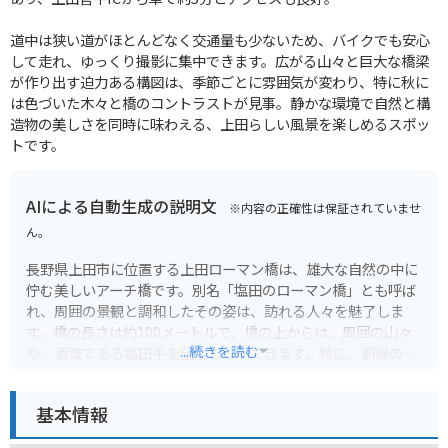
道中は狭い道がほとんどなく交通量も少ないため、バイクでも安心
して走れ、ゆっくり撮影に集中できます。広がる山々と巨大な橋梁
が作り出す迫力ある構図は、季節ごとに雰囲気が変わり、特に秋に
は色づいた木々と橋のコントラストが見事。静かな環境で自然と構
造物の美しさを同時に味わえる、上田らしい風景を楽しめるスポッ
トです。
AIによる自動生成の説明文
※内容の正確性は保証されていませ
ん。
長野県上田市に位置する上田ローマン橋は、雄大な自然の中に
佇む美しいアーチ橋です。別名「塩田のローマン橋」とも呼ば
れ、周囲の景観と調和したその姿は、訪れる人々を魅了しま
す。橋の長さは約100メートルで、橋の上からは、周囲の山々
...続きを読む
や、清流である塩田平を望むことができます。特に、新緑の季
節や紅葉の時期には、その美しさが際立ち、多くの観光客が訪
れます。周辺には、自然豊かな公園や散策路も整備されてお
基本情報
り、ハイキングやピクニックを楽しむこともできます。また、
近くには温泉地もあり、日帰り入浴や宿泊も可能です。