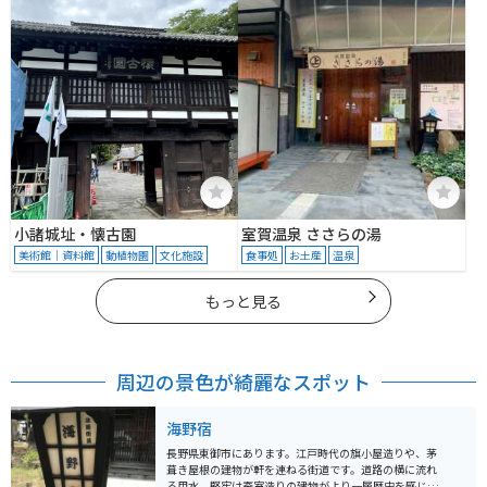
小諸城址・懐古園
室賀温泉 ささらの湯
美術館｜資料館
動植物園
文化施設
食事処
お土産
温泉
もっと見る
周辺の景色が綺麗なスポット
海野宿
長野県東御市にあります。江戸時代の旗小屋造りや、茅
葺き屋根の建物が軒を連ねる街道です。道路の横に流れ
る用水、堅牢は蚕室造りの建物がより一層歴史を感じさ