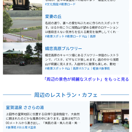
せています。昭和61年に【日本の道百選】に選ばれ、翌
#文化施設
#絶景ロード
62年には【重要伝統的建造物群保存地区】に選定されて
います。景色だけではなく、ランチや歴史資料館の建屋
愛妻の丘
もありますので観光も十分にできます。
名前の通り、妻への愛を叫ぶために作られたスポットで
す。はるか向こうに浅間山が望める絶好のロケーション
は普段言えない気持ちを伝える勇気を後押ししてくれま
す。丘には四季折々の花が植えられており、デートスポ
#絶景スポット
#絶景ロード
#山｜高原
ットとしても有名です。
嬬恋高原ブルワリー
嬬恋高原のキャベツ畑にあるブルワリー併設のレストラ
ンで、パスタ、ピザなどが楽しめます。店の中から浅間
山が綺麗に見えます。入店待ちに散策も楽しめ、敷地内
で近隣農家の野菜なども買えたりします。嬬恋パノラマ
#絶景スポット
#山｜高原
#カフェ｜軽食
#食事処
ライン上にあります。
「周辺の景色が綺麗なスポット」をもっと見る
周辺のレストラン・カフェ
室賀温泉 ささらの湯
上田市の室賀地区に位置する日帰り温泉施設で、大自然
に囲まれたのどかな風景の中にあります。温泉は地下15
00メートルから湧き出し、「美肌の湯・美人の湯・美粧
水の湯」の名で知られています。水質は「単純硫黄泉」
#食事処
#お土産
#温泉
で、化粧水に浸かっているような感覚で、浴後は肌がス