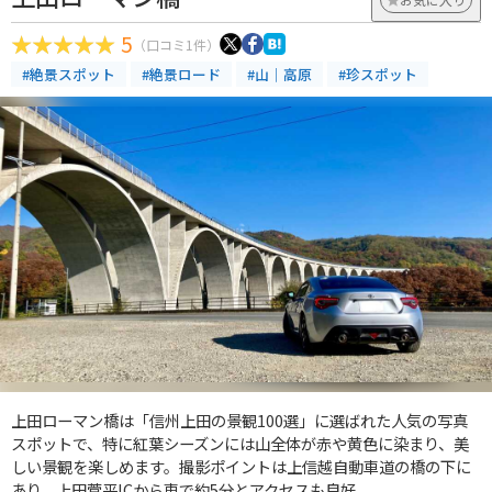
5
（口コミ1件）
#絶景スポット
#絶景ロード
#山｜高原
#珍スポット
上田ローマン橋は「信州上田の景観100選」に選ばれた人気の写真
スポットで、特に紅葉シーズンには山全体が赤や黄色に染まり、美
しい景観を楽しめます。撮影ポイントは上信越自動車道の橋の下に
あり、上田菅平ICから車で約5分とアクセスも良好。