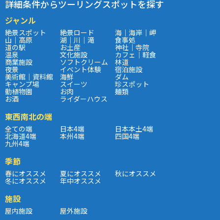
詳細条件からツーリングスポットを探す
ジャンル
絶景スポット
絶景ロード
海｜海岸｜岬
山｜高原
湖｜川｜滝
食事処
道の駅
お土産
神社｜寺院
温泉
文化施設
カフェ｜軽食
商業施設
ソフトクリーム
林道
夜景
イベント体験
宿泊施設
美術館｜資料館
海鮮
ダム
キャンプ場
スイーツ
珍スポット
動植物園
お肉
麺類
お酒
ライダーハウス
東西南北の端
全ての端
日本4端
日本本土4端
北海道4端
本州4端
四国4端
九州4端
季節
春にオススメ
夏にオススメ
秋にオススメ
冬にオススメ
年中オススメ
施設
屋内施設
屋外施設