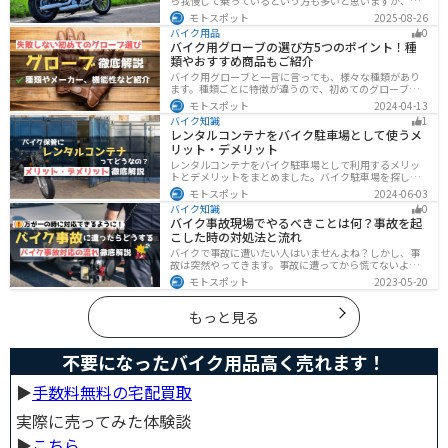
ら我慢して乗っているという方も多いと思いますが、し
っかりと暑さ対策をすれば夏場でも快適にバイクに乗る
モトスポット
2025-08-26
ことができます！この記事では、夏場のバイク暑さ対策
バイク用品
0
の基本と暑さ対策グッズを紹介します！
バイク用グローブの選び方5つのポイント！種
類やおすすめ商品もご紹介
バイク用グローブと一言に言っても、様々な種類があり
ます。種類ごとに特徴が違うので、初めてのグローブ選
びで失敗しないように、しっかりと理解して選ぶように
モトスポット
2024-04-13
しましょう。この記事では、特徴やメリットデメリッ
バイク知識
1
ト、有名メーカーなど初心者が知っておくべきことをま
レンタルコンテナをバイク駐車場として使うメ
とめました。
リット・デメリット
レンタルコンテナをバイク駐車場として利用するメリッ
トとデメリットをまとめました。バイク駐車場を探して
いるなら、最強のセキュリティでバイクの劣化も防げる
モトスポット
2024-06-03
レンタルコンテナを検討してみませんか？キャンペーン
バイク知識
0
を利用することで格安で利用できます。
バイク事故現場でやるべきことは何？事故を起
こした時の対処法と流れ
バイクで事故に遭いたい人はいませんよね？しかし、事
故は突然やってきます。事故に遭ってから慌てないよう
に対処法を知っておきましょう。自分が加害者になった
モトスポット
2023-05-20
時、被害者になった時、それぞれどんな対応をすれば良
いのかまとめました。
もっと見る
不要になったバイク用品高く売れます！
▶︎
手数料無料の宅配買取
実際に売ってみた体験談
▶︎
こちら