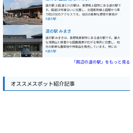
がら、地元の美味しいものを堪能できる道の駅です。
道の駅 上田 道と川の駅は、長野県上田市にある道の駅で
す。国道18号線沿いに位置し、北陸新幹線上田駅から車
で約10分のアクセスです。 地元の新鮮な野菜や果物が並
ぶ農産物直売所が人気です。特にりんごは有名で、様々
#道の駅
な品種が販売されています。 併設されているレストラン
では、地元食材を使った料理を楽しむことができます。
道の駅 みまき
信州そばや上田市のB級グルメ「美味だれ焼き鳥」もお
すすめです。 バイクで訪れる場合、道の駅には広い駐車
道の駅 みまきは、長野県東御市にある道の駅です。雄大
場が完備されているので安心です。周辺には、真田氏ゆ
な浅間山と緑豊かな田園風景が広がる場所に位置し、地
かりの上田城跡公園や、別所温泉など観光スポットも点
元の新鮮な農産物や特産品を販売しています。 特におす
在しています。 道の駅 上田 道と川の駅は、観光情報収集
すめは、地元産の新鮮な野菜や果物を使ったソフトクリ
#道の駅
の拠点としても便利です。周辺の観光パンフレットも充
ームやジェラートです。また、地元産のそば粉を使った
実しているので、ぜひ立ち寄ってみてください。
手打ちそばも人気があります。バイクで訪れる際は、道
「周辺の道の駅」をもっと見る
の駅の駐車場にバイク専用の駐車スペースがあるので安
心です。 道の駅 みまきは、雄大な自然と美味しいグルメ
が楽しめる場所として、多くの観光客に人気がありま
す。ドライブやツーリングの休憩に、ぜひお立ち寄りく
オススメスポット紹介記事
ださい。