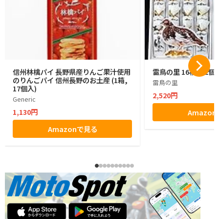
信州林檎パイ 長野県産りんご果汁使用
雷鳥の里 16枚入 2個
のりんごパイ 信州長野のお土産 (1箱,
雷鳥の里
17個入)
2,520円
Generic
1,130円
Amazo
Amazonで見る