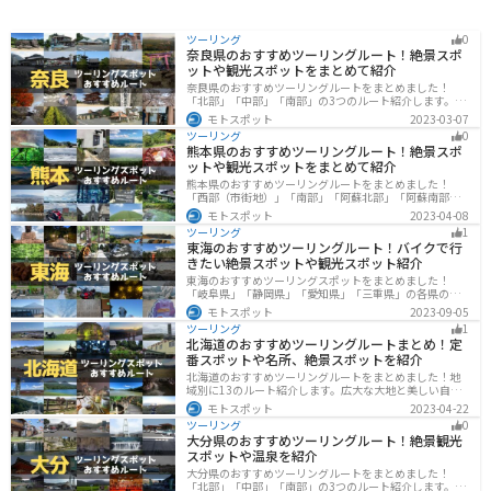
ツーリング
0
奈良県のおすすめツーリングルート！絶景スポ
ットや観光スポットをまとめて紹介
奈良県のおすすめツーリングルートをまとめました！
「北部」「中部」「南部」の3つのルート紹介します。歴
史のある神社寺院が多数あり、自然豊かや山々、グルメ
モトスポット
2023-03-07
を満喫するツーリングができます。バイクで奈良県にツ
ツーリング
0
ーリングに行く際は参考にしてください。
熊本県のおすすめツーリングルート！絶景スポ
ットや観光スポットをまとめて紹介
熊本県のおすすめツーリングルートをまとめました！
「西部（市街地）」「南部」「阿蘇北部」「阿蘇南部」
の4つのルート紹介します。阿蘇山や天草諸島をはじめと
モトスポット
2023-04-08
した豊かな自然や、熊本城や水前寺成趣園など歴史ある
ツーリング
1
観光スポットが多数あり、様々な楽しみ方ができます。
東海のおすすめツーリングルート！バイクで行
バイクで熊本県にツーリングに行く際は参考にしてくだ
きたい絶景スポットや観光スポット紹介
さい。
東海のおすすめツーリングスポットをまとめました！
「岐阜県」「静岡県」「愛知県」「三重県」の各県の観
光地紹介します。自然豊かな山々や湖、温泉地が点在
モトスポット
2023-09-05
し、四季折々の景色を楽しめるスポットが多数ありま
ツーリング
1
す。バイクで東海にツーリングに行く際は参考にしてく
北海道のおすすめツーリングルートまとめ！定
ださい。
番スポットや名所、絶景スポットを紹介
北海道のおすすめツーリングルートをまとめました！地
域別に13のルート紹介します。広大な大地と美しい自然
が広がり、四季折々の魅力を楽しめる観光スポットが数
モトスポット
2023-04-22
多くあります。バイクで北海道にツーリングに行く際は
ツーリング
0
参考にしてください。
大分県のおすすめツーリングルート！絶景観光
スポットや温泉を紹介
大分県のおすすめツーリングルートをまとめました！
「北部」「中部」「南部」の3つのルート紹介します。阿