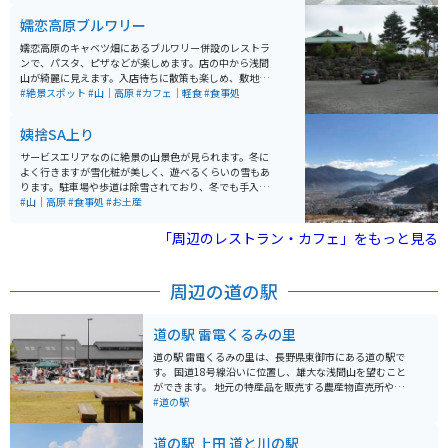
ベスベになります。 岩風呂と桧風呂があり、それぞれに
嬬恋高原ブルワリー
露天風呂・サウナが併設されています。男女の入浴エリ
アは月代わりで交代します。飲泉所もあり、五感を使っ
嬬恋高原のキャベツ畑にあるブルワリー併設のレストラ
て温泉を堪能することができます。 営業時間は朝風呂が
ンで、パスタ、ピザなどが楽しめます。店の中から浅間
5時から8時（最終受付7時30分、入浴は7時45分ま
山が綺麗に見えます。入店待ちに散策も楽しめ、敷地内
で）、昼・夜風呂が10時から21時（最終受付20時20
で近隣農家の野菜なども買えたりします。嬬恋パノラマ
#絶景スポット
#山｜高原
#カフェ｜軽食
#食事処
分、入浴は20時45分まで）となっています。朝風呂は30
ライン上にあります。
0円で入浴可能です。 そば処「ささら亭」と農産物直売
姨捨SA上り
所も併設されており、一日ゆっくり楽しむことができま
す。お蕎麦は麺のコシがかなり強く、とても美味しいで
サービスエリアなのに絶景の山景色が見られます。冬に
す。
よく行きますが雪化粧が美しく、遊べるくらいの雪もあ
ります。駐車場や歩道は除雪されており、冬でも手入れ
が行き届いていると感じます。フードが美味しいのも嬉
#山｜高原
#食事処
#お土産
しいですよ。
「周辺のレストラン・カフェ」をもっと見る
周辺の道の駅
道の駅 雷電くるみの里
道の駅 雷電くるみの里は、長野県東御市にある道の駅で
す。 国道18号線沿いに位置し、雄大な浅間山を望むこと
ができます。 地元の特産品を販売する農産物直売所や、
地元食材を使った食事を提供するレストランがありま
#道の駅
す。 特に、くるみを使った商品は人気があり、お土産に
も最適です。 バイクでのツーリングにも最適な場所で、
道の駅 上田 道と川の駅
駐車場も広々としています。 浅間山麓の景観を楽しみな