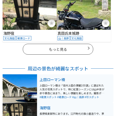
海野宿
真田氏本城跡
文化施設
絶景ロード
山｜高原
文化施設
もっと見る
周辺の景色が綺麗なスポット
上田ローマン橋
上田ローマン橋は「信州上田の景観100選」に選ばれた
人気の写真スポットで、特に紅葉シーズンには山全体が
赤や黄色に染まり、美しい景観を楽しめます。撮影ポイ
ントは上信越自動車道の橋の下にあり、上田菅平ICから
#絶景スポット
#絶景ロード
#山｜高原
#珍スポット
車で約5分とアクセスも良好。 道中は狭い道がほとんど
なく交通量も少ないため、バイクでも安心して走れ、ゆ
海野宿
っくり撮影に集中できます。広がる山々と巨大な橋梁が
作り出す迫力ある構図は、季節ごとに雰囲気が変わり、
長野県東御市にあります。江戸時代の旗小屋造りや、茅