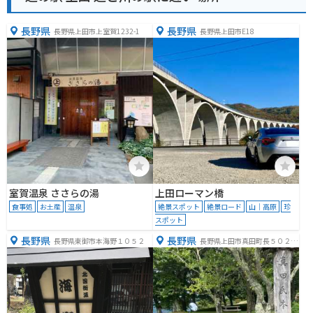
長野県
長野県
長野県上田市上室賀1232-1
長野県上田市E18
室賀温泉 ささらの湯
上田ローマン橋
食事処
お土産
温泉
絶景スポット
絶景ロード
山｜高原
珍
スポット
長野県
長野県
長野県東御市本海野１０５２
長野県上田市真田町長５０２９
−３