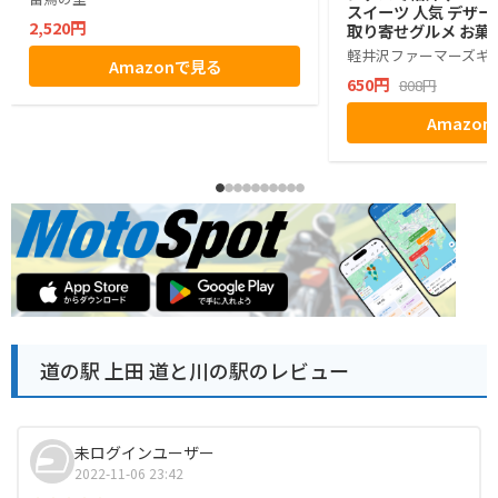
スイーツ 人気 デザー
2,520円
取り寄せグルメ お菓子
グミ ぶどう シャイン
軽井沢ファーマーズギ
Amazonで見る
ゼント ギフト お土産
650円
808円
小分け ばらまき バラ
生活 ハロウィン 母の
Amazo
お返し かわいい きれ
マーズギフト
道の駅 上田 道と川の駅のレビュー
未ログインユーザー
2022-11-06 23:42