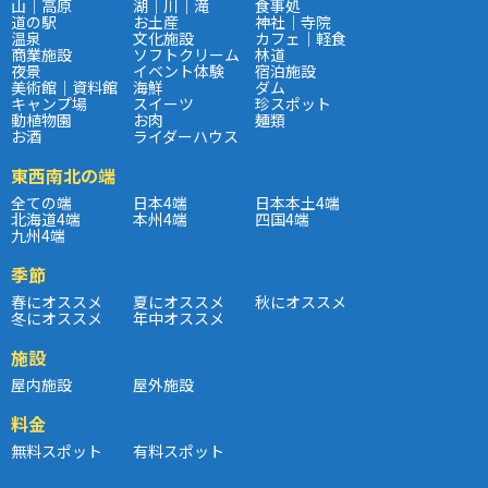
山｜高原
湖｜川｜滝
食事処
道の駅
お土産
神社｜寺院
温泉
文化施設
カフェ｜軽食
商業施設
ソフトクリーム
林道
夜景
イベント体験
宿泊施設
美術館｜資料館
海鮮
ダム
キャンプ場
スイーツ
珍スポット
動植物園
お肉
麺類
お酒
ライダーハウス
東西南北の端
全ての端
日本4端
日本本土4端
北海道4端
本州4端
四国4端
九州4端
季節
春にオススメ
夏にオススメ
秋にオススメ
冬にオススメ
年中オススメ
施設
屋内施設
屋外施設
料金
無料スポット
有料スポット