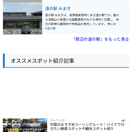
ができます。 特に、小谷村特産のマルメロを使ったジャ
ムやジュースは、お土産におすすめです。 バイクで訪れ
道の駅 みまき
る際には、道の駅から白馬方面へ続く国道148号線は、
北アルプスを眺めながらの爽快なワインディングロード
道の駅 みまきは、長野県東御市にある道の駅です。雄大
が楽しめます。 ただし、冬季は積雪のため通行止めとな
な浅間山と緑豊かな田園風景が広がる場所に位置し、地
る場合があるので注意が必要です。周辺には、栂池高原
元の新鮮な農産物や特産品を販売しています。 特におす
スキー場や白馬乗鞍温泉など、観光スポットも充実して
すめは、地元産の新鮮な野菜や果物を使ったソフトクリ
#道の駅
いるので、ツーリングの拠点としても最適です。
ームやジェラートです。また、地元産のそば粉を使った
手打ちそばも人気があります。バイクで訪れる際は、道
「周辺の道の駅」をもっと見る
の駅の駐車場にバイク専用の駐車スペースがあるので安
心です。 道の駅 みまきは、雄大な自然と美味しいグルメ
が楽しめる場所として、多くの観光客に人気がありま
す。ドライブやツーリングの休憩に、ぜひお立ち寄りく
オススメスポット紹介記事
ださい。
ツーリング
1
中国のおすすめツーリングルート！バイクで行
きたい絶景スポットや観光スポット紹介