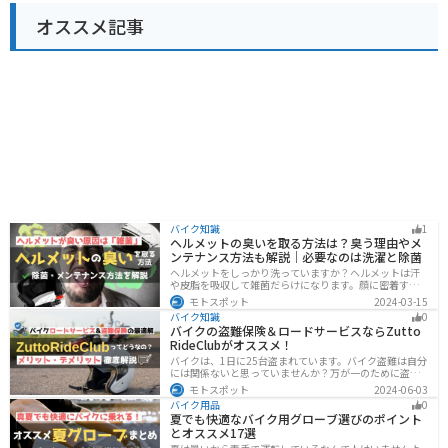
オススメ記事
バイク知識
1
ヘルメットの臭いを取る方法は？臭う理由やメ
ンテナンス方法も解説｜必要なのは洗濯と除菌
ヘルメットをしっかり洗っていますか？ヘルメットは汗
や皮脂を吸収して雑菌だらけになります。顔に密着する
物なのでしっかりと除菌・消臭をする必要があります。
モトスポット
2024-03-15
この記事では、ヘルメットをまるっと綺麗にする方法を
バイク知識
0
まとめました。まだメンテナンスをしたことがないとい
バイクの盗難保険＆ロードサービスならZutto
う人はぜひ参考にしてください。
RideClubがオススメ！
バイクは、1日に25台盗まれています。バイク盗難は自分
には関係ないと思っていませんか？万が一のために盗難
保険を検討しておきましょう。この記事ではオススメの
モトスポット
2024-06-03
バイク盗難保険「ZuttoRideClub」について解説します。
バイク用品
0
ロードサービスや会員限定特典などもあるので、お得な
夏でも快適なバイク用グローブ選びのポイント
バイク盗難保険を探している人に最適です。
とオススメ17選