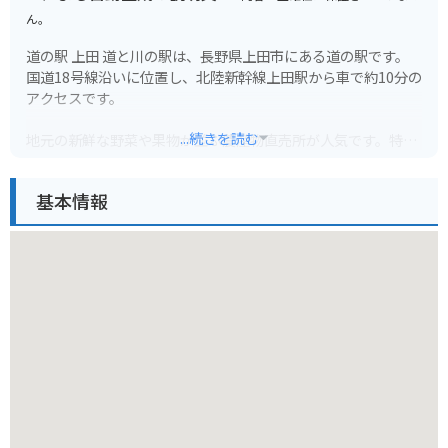
ん。
道の駅 上田 道と川の駅は、長野県上田市にある道の駅です。
国道18号線沿いに位置し、北陸新幹線上田駅から車で約10分の
アクセスです。
...続きを読む
地元の新鮮な野菜や果物が並ぶ農産物直売所が人気です。特に
りんごは有名で、様々な品種が販売されています。
基本情報
併設されているレストランでは、地元食材を使った料理を楽し
むことができます。信州そばや上田市のB級グルメ「美味だれ
焼き鳥」もおすすめです。
バイクで訪れる場合、道の駅には広い駐車場が完備されている
ので安心です。周辺には、真田氏ゆかりの上田城跡公園や、別
所温泉など観光スポットも点在しています。
道の駅 上田 道と川の駅は、観光情報収集の拠点としても便利
です。周辺の観光パンフレットも充実しているので、ぜひ立ち
寄ってみてください。