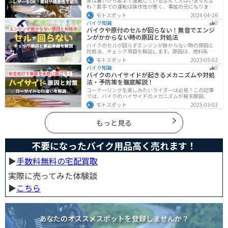
夏は暑いから素手で運転しているなんて人はいませんよ
ね？素手での運転は操作性が悪く、事故の元になりま
す。直射日光が当たり日焼けで余計に暑くなります。夏に
モトスポット
2024-04-26
は夏用グローブを使うことで、素手より涼しく快適にバ
バイク知識
0
イクに乗ることができるので是非使いましょう。
バイクや原付のセルが回らない！無音でエンジ
ンがかからない時の原因と対処法
バイクのセルが回らずエンジンが掛からない時の原因と
対処法、チェック項目を解説します。原因は、燃料系・
電装系・その他に分かれますが、バッテリー上がりが原
モトスポット
2023-05-02
因であることが多いです。その場合、押しがけやバッテ
バイク知識
0
リー復旧サービスなどを活用しましょう。事前にできる
バイクのハイサイドが起きるメカニズムや対処
対処準備についても解説します。
法・予防策を徹底解説！
コーナーリングを楽しみたいライダーは必見！この記事
では、バイクのハイサイドのメカニズムや発生原因、対
処法、予防策を解説しています。実は、バイクのハイサ
モトスポット
2025-03-03
イドは危険な現象ですが、正しい知識と対策で防ぐこと
が可能です。この記事を読めば、ハイサイドのリスクを
減らせます。
もっと見る
不要になったバイク用品高く売れます！
▶︎
手数料無料の宅配買取
実際に売ってみた体験談
▶︎
こちら
あなたのオススメスポットを登録しませんか？