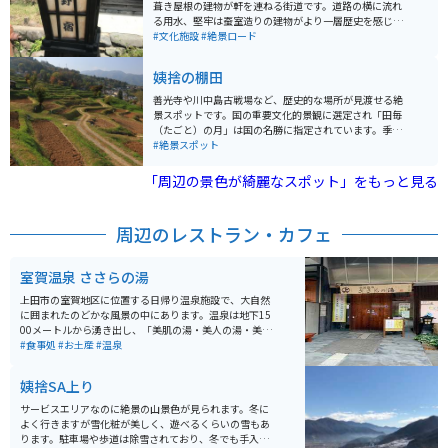
特に秋には色づいた木々と橋のコントラストが見事。静
葺き屋根の建物が軒を連ねる街道です。道路の横に流れ
かな環境で自然と構造物の美しさを同時に味わえる、上
る用水、堅牢は蚕室造りの建物がより一層歴史を感じさ
田らしい風景を楽しめるスポットです。
せています。昭和61年に【日本の道百選】に選ばれ、翌
#文化施設
#絶景ロード
62年には【重要伝統的建造物群保存地区】に選定されて
います。景色だけではなく、ランチや歴史資料館の建屋
姨捨の棚田
もありますので観光も十分にできます。
善光寺や川中島古戦場など、歴史的な場所が見渡せる絶
景スポットです。国の重要文化的景観に選定され「田毎
（たごと）の月」は国の名勝に指定されています。季節
や時間によって姿を変える風景は、日本の原風景を思わ
#絶景スポット
せ、素朴な感動を与えてくれます。
「周辺の景色が綺麗なスポット」をもっと見る
周辺のレストラン・カフェ
室賀温泉 ささらの湯
上田市の室賀地区に位置する日帰り温泉施設で、大自然
に囲まれたのどかな風景の中にあります。温泉は地下15
00メートルから湧き出し、「美肌の湯・美人の湯・美粧
水の湯」の名で知られています。水質は「単純硫黄泉」
#食事処
#お土産
#温泉
で、化粧水に浸かっているような感覚で、浴後は肌がス
ベスベになります。 岩風呂と桧風呂があり、それぞれに
姨捨SA上り
露天風呂・サウナが併設されています。男女の入浴エリ
アは月代わりで交代します。飲泉所もあり、五感を使っ
サービスエリアなのに絶景の山景色が見られます。冬に
て温泉を堪能することができます。 営業時間は朝風呂が
よく行きますが雪化粧が美しく、遊べるくらいの雪もあ
5時から8時（最終受付7時30分、入浴は7時45分ま
ります。駐車場や歩道は除雪されており、冬でも手入れ