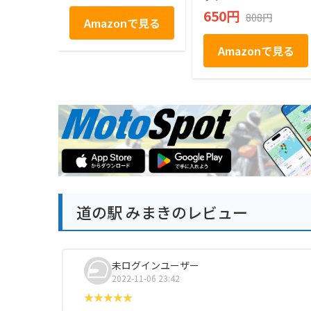
ト お取り寄せ お取
650円
808円
り寄せグルメ お菓子
Amazonで見る
駄菓子 個包装 グミ
ぶどう シャインマス
Amazonで見る
カット プレゼント
ギフト お土産 信州
産 信州 長野 小分け
ばらまき バラマキ
卒業 入学 新生活 ハ
ロウィン 母の日 父
の日 贈り物 お返し
かわいい きれい 軽
井沢ファーマーズギ
フト
道の駅 みまきのレビュー
未ログインユーザー
2022-11-06 23:42