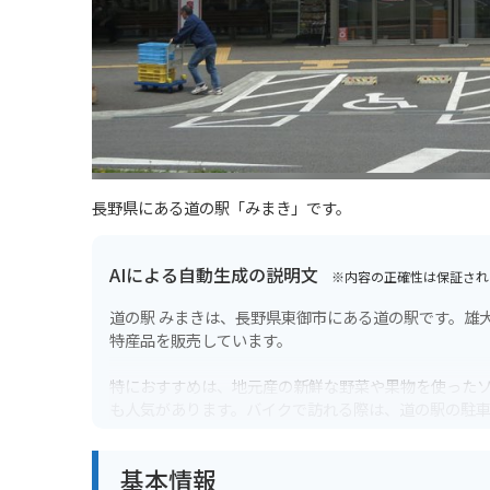
長野県にある道の駅「みまき」です。
AIによる自動生成の説明文
※内容の正確性は保証され
道の駅 みまきは、長野県東御市にある道の駅です。雄
特産品を販売しています。
特におすすめは、地元産の新鮮な野菜や果物を使った
も人気があります。バイクで訪れる際は、道の駅の駐
道の駅 みまきは、雄大な自然と美味しいグルメが楽し
基本情報
憩に、ぜひお立ち寄りください。