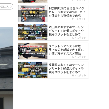
イルド
お気に入り
10万円以内で買えるバイク
ガレージおすすめ9選！バイ
ク保管から整備まで自宅で
楽々
モトスポット
岡山県のおすすめツーリン
グルート！絶景スポットや
観光スポットをまとめて紹
介
モトスポット
スロットルアシストは危
険？疲労を軽減できる正し
い使い方やオススメ商品を
紹介
モトスポット
福岡県のおすすめツーリン
グルート！絶景スポットや
観光スポットをまとめて紹
介
モトスポット