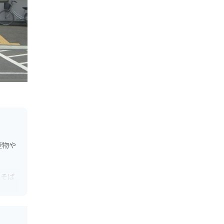
産物や
ちそば
グの休