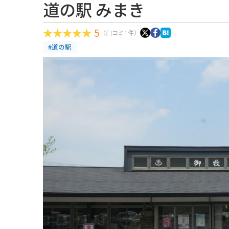
道の駅 みまき
5
（口コミ1件）
#道の駅