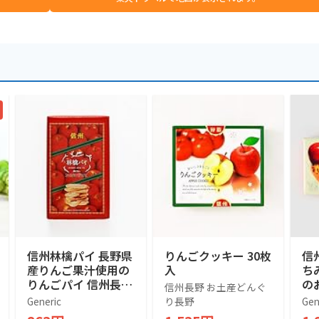
信州林檎パイ 長野県
りんごクッキー 30枚
信
産りんご果汁使用の
入
ち
りんごパイ 信州長野
の
信州長野 お土産どんぐ
のお土産 (1箱, 10個
(2
Generic
り長野
Gen
入)