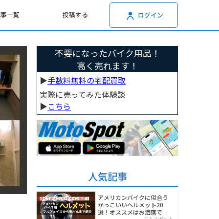
記事一覧
投稿する
ログイン
不要になったバイク用品！
高く売れます！
▶︎
手数料無料の宅配買取
実際に売ってみた体験談
▶︎
こちら
人気記事
アメリカンバイクに似合う
かっこいいヘルメット20
選！オススメはお洒落でワ
モトスポット