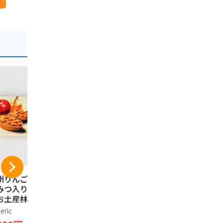
州りんごたると は
信州林檎パイ 長野県
芽吹堂 信
みつ入り 信州長野
産りんご果汁使用の
ターサンド
お土産林檎タルト
りんごパイ 信州長野
6個入×2箱
箱, 6, 個入)
のお土産 (2箱, 10個
eric
Generic
そば茶屋 渡辺
入)