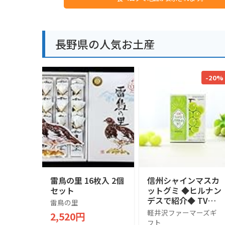
長野県の人気お土産
-20%
雷鳥の里 16枚入 2個
信州シャインマスカ
セット
ットグミ ◆ヒルナン
デスで紹介◆ TVで
雷鳥の里
話題 売れ筋 人気ス
軽井沢ファーマーズギ
2,520円
イーツ 人気 デザー
フト