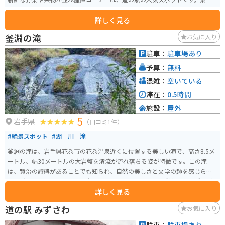
町の特産品である「南部せんべい」や「紫波ワイン」も販売しており、お土
詳しく見る
産探しにも最適です。レストランでは、地元食材をふんだんに使った料理を
楽しむことができます。 バイクで訪れる場合、道の駅には広々とした駐車場
釜淵の滝
お気に入り
が完備されているので安心です。周辺には、美しい田園風景が広がってお
り、ツーリングにもおすすめのエリアです。特に、春には「オガール紫波」
駐車：
駐車場あり
の桜並木が美しく、多くのライダーが訪れます。道の駅 紫波は、地元の魅力
予算：
無料
が詰まったスポットなので、ぜひ一度訪れてみてください。
混雑：
空いている
滞在：
0.5時間
施設：
屋外
5
岩手県
（口コミ1件）
#絶景スポット
#湖｜川｜滝
釜淵の滝は、岩手県花巻市の花巻温泉近くに位置する美しい滝で、高さ8.5メ
ートル、幅30メートルの大岩盤を清流が流れ落ちる姿が特徴です。この滝
は、賢治の詩碑があることでも知られ、自然の美しさと文学の趣を感じられ
る場所です。 滝の周辺には森林が広がり、木漏れ日の中を散策できる遊歩道
詳しく見る
が整備されています。約20分の手軽な散策コースで、自然を満喫しながらゆ
ったりと歩くことができます。春から秋にかけては新緑や紅葉が楽しめます。
道の駅 みずさわ
お気に入り
特に春の新緑の時期や秋の紅葉シーズンは、多くの観光客が訪れる人気スポ
ットです。花巻温泉から徒歩圏内にあるため、温泉旅行と合わせて訪れるの