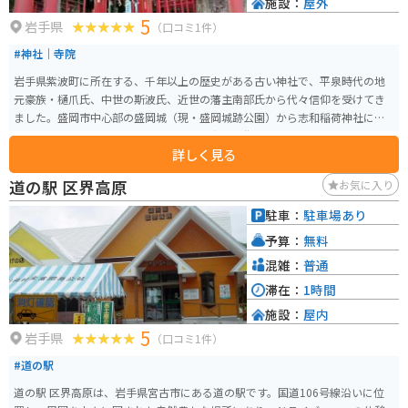
施設：
屋外
5
岩手県
（口コミ1件）
#神社｜寺院
岩手県紫波町に所在する、千年以上の歴史がある古い神社で、平泉時代の地
元豪族・樋爪氏、中世の斯波氏、近世の藩主南部氏から代々信仰を受けてき
ました。盛岡市中心部の盛岡城（現・盛岡城跡公園）から志和稲荷神社に向
けて整備された藩主の参拝ルートは「志和稲荷街道」として、現在も主要道
詳しく見る
路に数えられています。 神社の鳥居脇には広い駐車場があり、普段は空いて
いるので自由に停められます。鳥居から本殿、そしてその脇の斜面上にある
道の駅 区界高原
お気に入り
「千年の老杉」までは、ゆっくり歩いても15分ほどですが、茅の輪くぐりや
夏場鳥居に付けられる風鈴のおかげで、退屈せず参拝することができます。
駐車：
駐車場あり
近くには温泉施設「ラ・フランス温泉」やブルーベリー農園などの娯楽施設
予算：
無料
も多く、1日中楽しめます。
混雑：
普通
滞在：
1時間
施設：
屋内
5
岩手県
（口コミ1件）
#道の駅
道の駅 区界高原は、岩手県宮古市にある道の駅です。国道106号線沿いに位