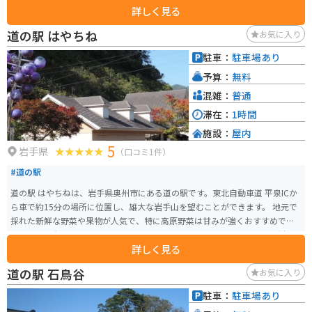
詳しく見る
す。くるみ餅が絶品です。一人で行っても家族や友人と行っても、十分楽しめ
る場所です。
道の駅 はやちね
お気に入り
駐車：
駐車場あり
予算：
無料
混雑：
普通
滞在：
1時間
施設：
屋内
5
岩手県
（口コミ1件）
#道の駅
道の駅 はやちねは、岩手県奥州市にある道の駅です。東北自動車道 平泉ICか
ら車で約15分の場所に位置し、雄大な岩手山を望むことができます。 地元で
採れた新鮮な野菜や果物が人気で、特に高原野菜は甘みが強くおすすめで
す。また、岩手県産のブランド肉を使用した焼肉レストランや、地元食材を
詳しく見る
使った郷土料理を提供するレストランもあります。 バイクで訪れる場合、駐
車場も広く停めやすいので安心です。道の駅 はやちねは、岩手山や周辺の観
道の駅 石鳥谷
お気に入り
光スポットへのアクセスも良く、観光拠点としても便利です。
駐車：
駐車場あり