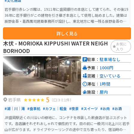
#文化施設
岩手銀行赤レンガ館は、1911年に盛岡銀行の本店として建てられ、その後19
36年に岩手銀行がこの建物を引き継ぎ本店として使用し始めました。建築は
辰野金吾・葛西萬司建築事務所が設計し、東北地方に唯一残る辰野金吾の設
計による作品です。その後1983年に新社屋が完成し、この建物は中ノ橋支店
詳しく見る
となりました。 2012年に銀行業務が終了し、その後約3年半の保存修理工事
を経て、2016年に一般公開され、岩手銀行赤レンガ館としてオープンしまし
木伏 - MORIOKA KIPPUSHI WATER NEIGH
お気に
た。建物自体は国指定の重要文化財で、赤煉瓦製造に緑のドームとルネッサ
入り
BORHOOD
ンス風の建物になっています。 館内は「岩手銀行ゾーン」と「盛岡銀行ゾー
ン」に分けられています。無料ゾーンには多目的ホールやライブラリー・ラ
駐車：
駐車場なし
ウンジが設けられ、盛岡の産業・商業の歴史を紹介しています。有料ゾーン
予算：
1000円
では、当時の金庫室や応接室などを公開しており、岩手県の金融史や建物の
歴史、構造を映像で紹介するシアターもあります。
混雑：
空いている
滞在：
1時間
施設：
屋内
5
岩手県
（口コミ1件）
#湖｜川｜滝
#食事処
#カフェ｜軽食
#夜景
#スイーツ
#お肉
#お酒
JR盛岡駅近くの川沿いの緑地に、コンテナを改装した飲食店が並ぶスポット
です。各店舗それぞれおしゃれで個性的です。目の前に一級河川北上川と岩手
山が広がります。ドライブやツーリングの途中で立ち寄ったり、宿泊時の食