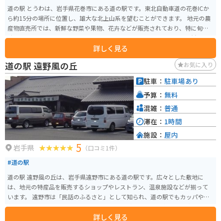
道の駅 とうわは、岩手県花巻市にある道の駅です。東北自動車道の花巻ICか
ら約15分の場所に位置し、雄大な北上山系を望むことができます。 地元の農
産物直売所では、新鮮な野菜や果物、花卉などが販売されており、特に旬の
時期には多くの人で賑わいます。また、レストランでは、地元産の食材を使
詳しく見る
った郷土料理や、そば、うどん、ラーメンなどが楽しめます。 バイクで訪れ
る場合、道の駅には広々とした駐車場が完備されているので安心です。周辺
道の駅 遠野風の丘
お気に入り
には、花巻温泉郷や宮沢賢治童話村など、観光スポットも点在しているの
で、ツーリングの拠点としても最適です。 道の駅 とうわで、ぜひ地元の美味
駐車：
駐車場あり
しいものを味わったり、雄大な自然を満喫したりしてください。
予算：
無料
混雑：
普通
滞在：
1時間
施設：
屋内
5
岩手県
（口コミ1件）
#道の駅
道の駅 遠野風の丘は、岩手県遠野市にある道の駅です。広々とした敷地に
は、地元の特産品を販売するショップやレストラン、温泉施設などが揃って
います。 遠野市は「民話のふるさと」として知られ、道の駅でもカッパや座
敷わらしにまつわるお土産や展示を見ることができます。遠野風の丘から眺
詳しく見る
める景色は素晴らしく、晴れた日には早池峰山を望むこともできます。周辺