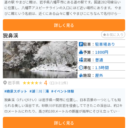
道の駅 やまびこ館は、岩手県八幡平市にある道の駅です。国道282号線沿い
に位置し、八幡平アスピーテラインの入口にほど近い場所にあります。 やま
びこ館という名前は、近くにある山々に響くやまびこにちなんで名付けられ
ました。館内には、地元で採れた新鮮な野菜や山菜、きのこなどを販売する
詳しく見る
農産物直売所や、八幡平市の特産品を販売するお土産コーナーがあります。
また、レストランでは、地元産の食材を使った郷土料理や麺類などを楽しむ
猊鼻渓
お気に入り
ことができます。 バイクで訪れる場合、駐車場は広く、休憩スペースもある
ので、ツーリングの休憩場所としても最適です。八幡平アスピーテライン
駐車：
駐車場あり
は、絶景のワインディングロードとして知られており、多くのライダーに人
予算：
1800円
気があります。周辺には、八幡平温泉郷や安比渓谷など、観光スポットも豊富
です。 やまびこ館で販売されている名産品としては、八幡平ポークを使った
混雑：
普通
ハムやソーセージ、地元産のりんごを使ったジュースなどが人気です。ま
滞在：
1.5時間
た、レストランでは、八幡平ポークを使った豚丼や、地元産のきのこを使っ
施設：
屋外
たきのこ汁などがおすすめです。
4
岩手県
（口コミ1件）
#絶景スポット
#湖｜川｜滝
#イベント体験
猊鼻渓（げいびけい）は岩手県一関市に位置し、日本百景の一つとしても知
られる美しい渓谷です。砂鉄川が石灰岩を侵食してできたこの渓谷は、約2キ
ロメートルにわたり、高さ約100メートルの断崖が両岸にそびえ立っていま
す。猊鼻渓の名物として、船頭が棹一本で操る舟下りがあり、春の桜、夏の新
詳しく見る
緑、秋の紅葉など、四季折々の自然美を楽しむことができます。 猊鼻渓は国