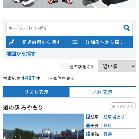
都道府県から探す
詳細条件から探す
地図から探す
道の駅を除外
4407
検索結果
件
1~30件を表示
リスト表示
地図表示
道の駅 みやもり
お気に入り
駐車：
駐車場あり
予算：
無料
混雑：
普通