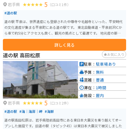
5
岩手県
（口コミ1件）
#道の駅
道の駅 平泉は、世界遺産にも登録された中尊寺や毛越寺といった、平安時代
の文化遺産が集まる平泉町にある道の駅です。 東北自動車道・平泉前沢ICか
ら車で約5分とアクセスも良く、観光の拠点として最適です。 地元産の新鮮な
野菜や果物が並ぶ農産物直売所や、岩手県産の南部鉄器や秀衡塗などの工芸
詳しく見る
品を扱う物産館、平泉の郷土料理や麺類が味わえるレストランなどがありま
す。 バイクで訪れる場合、広い駐車場があるので安心して駐車できます。 平
道の駅 高田松原
お気に入り
泉は、金色堂で有名な中尊寺をはじめ、浄土庭園が美しい毛越寺など、歴史
的な建造物や庭園が多く残されています。 周辺には、柳之御所資料館や達谷
駐車：
駐車場あり
窟など、見どころもたくさんあります。 また、わんこそばやひっつみなどの
予算：
無料
郷土料理もおすすめです。 平泉は、歴史と自然、食を満喫できる魅力的な観
光地です。
混雑：
普通
滞在：
1時間
施設：
屋内
5
岩手県
（口コミ2件）
#道の駅
#海｜海岸｜岬
#海鮮
道の駅高田松原は、岩手県陸前高田市にある東日本大震災を乗り越えてオー
プンした施設です。旧道の駅（タピック45）は東日本大震災で被災しました