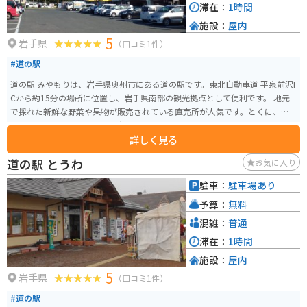
滞在：
1時間
施設：
屋内
5
岩手県
（口コミ1件）
#道の駅
道の駅 みやもりは、岩手県奥州市にある道の駅です。東北自動車道 平泉前沢I
Cから約15分の場所に位置し、岩手県南部の観光拠点として便利です。 地元
で採れた新鮮な野菜や果物が販売されている直売所が人気です。とくに、江
刺りんごやひとめぼれなど、岩手県を代表する農産物は見逃せません。 レス
詳しく見る
トランでは、地元食材をふんだんに使った料理を楽しむことができます。お
すすめは、前沢牛を使った牛丼や、江刺りんごを使ったアップルパイです。
道の駅 とうわ
お気に入り
バイクで訪れる際には、道の駅 みやもりは広々とした駐車場があるので安心
です。周辺には、世界遺産の平泉や、温泉地として知られる花巻温泉郷など、
駐車：
駐車場あり
観光スポットも豊富です。 道の駅 みやもりは、地元の特産品を味わうことが
予算：
無料
でき、観光の拠点としても最適な場所です。
混雑：
普通
滞在：
1時間
施設：
屋内
5
岩手県
（口コミ1件）
#道の駅