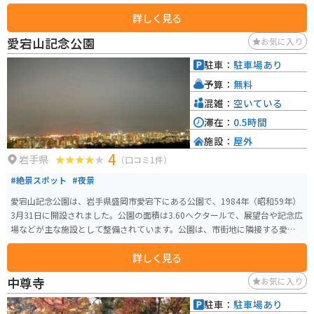
事目的もオススメです。駅すぐなので、ホテルや公共駐車場多数あります。東
詳しく見る
北自動車道の盛岡ICや盛岡南ICからも近いです。
愛宕山記念公園
お気に入り
駐車：
駐車場あり
予算：
無料
混雑：
空いている
滞在：
0.5時間
施設：
屋外
4
岩手県
（口コミ1件）
#絶景スポット
#夜景
愛宕山記念公園は、岩手県盛岡市愛宕下にある公園で、1984年（昭和59年）
3月31日に開設されました。公園の面積は3.60ヘクタールで、展望台や記念広
場などが主な施設として整備されています。公園は、市街地に隣接する愛宕
山に位置し、平成5年（1993年）に皇太子殿下（現天皇陛下）の御成婚記念
詳しく見る
として整備されました。 愛宕山記念公園の展望台からは、盛岡市内を一望す
ることができ、夜景スポットとしても有名です。メイン広場には、妃殿下雅子
中尊寺
お気に入り
様ゆかりの「ハマナス」が植えられており、公園全体が市民の憩いの場とし
て親しまれています。気軽に散歩に来ることができ、盛岡市内が一望に見渡せ
駐車：
駐車場あり
る市民の憩いの場として位置づけられています。 アクセスは、JR和歌山駅か