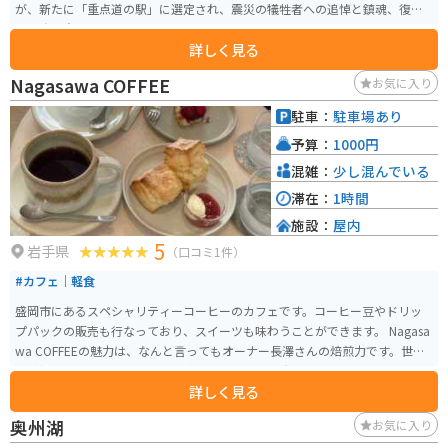
が、新たに「重点道の駅」に選定され、震災の犠牲者への追悼と鎮魂、復興
への強い意志を国内外に向けて明確に示すことを目的として整備されまし
詳しく見る
た。 三陸観光の玄関口として、観光案内や地元の海産物、農産物、工芸品の
販売などを行っています。2019年9月22日に高田松原津波復興祈念公園内に
Nagasawa COFFEE
お気に入り
東日本大震災津波伝承館と併設してオープンしました。震災から8年半後の再
スタートとなり、お買い物ブースの隣にイートインスペースが設けられ、地
駐車：
駐車場あり
元食材を使った飲食店の食事を楽しむことができます。 震災の記憶を伝える
予算：
1000円
重要な場所でありながら、地域の復興と発展を象徴する施設として、多くの
人々に親しまれています。地元の特産品を購入できるだけでなく、震災の記
混雑：
少し混んでいる
憶と復興の歩みを感じ取ることができます。広田湾を一望できる『海を望む
滞在：
1時間
場』からの景色は圧巻です。海の広大さを味わうことができます。 駐車場は
施設：
屋内
広く整備されており、バイク用の駐車場もありますが、行楽シーズンは特に
5
混雑しています。朝焼け、夕焼けなど絶景を求めて、日中の混雑時間を外して
岩手県
（口コミ1件）
行くのも楽しいかもしれません。
#カフェ｜軽食
盛岡市にあるスペシャリティーコーヒーのカフェです。コーヒー豆やドリッ
プパックの販売も行なっており、スイーツも味わうことができます。 Nagasa
wa COFFEEの魅力は、なんと言ってもオーナー長澤さんの焙煎力です。世界
へ影響を与えた20人に選ばれた方で、世界的にも有名な方です。また、コー
詳しく見る
ヒー豆やスイーツは、時期によって入れ替わっていくのも、いつ行っても違
った楽しみ方ができます。盛岡駅からバスで10分ほど、徒歩20分程度でアク
奥州湖
お気に入り
セスも良いです。