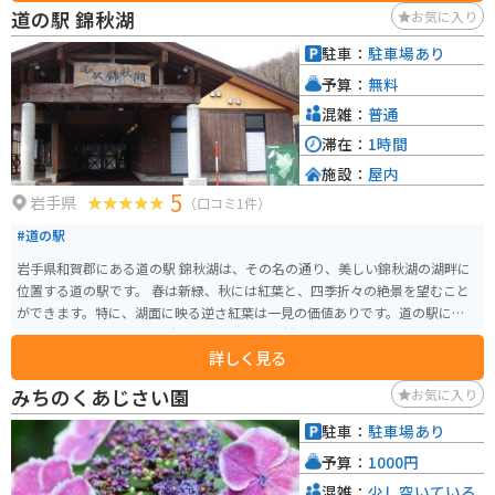
の名勝にも指定されており、舟下りでは、船頭が唄う「げいびうた」を聞き
道の駅 錦秋湖
お気に入り
ながら、静かな流れの中を進むことができ、渓谷の美しさを間近で感じるこ
とができます。平泉から車で約30分の距離にあり、岩手県の南部に位置する
駐車：
駐車場あり
この地域を楽しむことができます。舟下り体験は1800円で約90分になりま
予算：
無料
す。後半は船頭さんがげいび追分という曲を歌ってくれます。
混雑：
普通
滞在：
1時間
施設：
屋内
5
岩手県
（口コミ1件）
#道の駅
岩手県和賀郡にある道の駅 錦秋湖は、その名の通り、美しい錦秋湖の湖畔に
位置する道の駅です。 春は新緑、秋には紅葉と、四季折々の絶景を望むこと
ができます。特に、湖面に映る逆さ紅葉は一見の価値ありです。道の駅には、
レストランや特産品販売所があり、地元の食材を使った料理や、お土産にぴ
詳しく見る
ったりな特産品を購入することができます。 周辺には、キャンプ場や温泉施
設もあるので、宿泊してゆっくりと過ごすのもおすすめです。バイクで訪れ
みちのくあじさい園
お気に入り
る場合、駐車場も広く停めやすいので安心です。 周辺道路は、ワインディン
グロードとしても人気があり、ツーリングにも最適なエリアです。ただし、
駐車：
駐車場あり
山間部のため、天候の変化には注意が必要です。 道の駅 錦秋湖で、雄大な自
予算：
1000円
然と触れ合いながら、地元の美味しいものを楽しんでみてはいかがでしょう
か。
混雑：
少し空いている