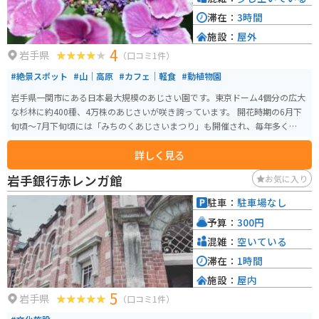
滞在：
3時間
施設：
屋外
4
岩手県
（口コミ1件）
#絶景スポット
#山｜高原
#カフェ｜軽食
#動植物園
岩手県一関市にある日本最大規模のあじさい園です。東京ドーム4個分の広大
な杉林に約400種、4万株のあじさいが咲き誇っています。 開花時期の6月下
旬頃～7月下旬頃には「みちのくあじさいまつり」も開催され、毎年多くの
人々で賑わいます。屋外なので雨天は傘が必須ですが、雨の日ならではのあ
詳しく見る
じさいの表情が楽しめます。園内にはキッチンカーやカフェなどが点在し休
憩がてら利用できます。 園内は山道となっており、舗装されておりませんの
岩手銀行赤レンガ館
お気に入り
で、歩きやすい防水の靴などがオススメです。運転手付きカートを利用して
楽しむこともできます。（有料、予約優先、4台のみ）所要時間約40分。お花
駐車：
駐車場なし
好きやカメラが趣味の方、カップルにもおすすめのスポットです。
予算：
300円
混雑：
空いている
滞在：
1時間
施設：
屋内
5
岩手県
（口コミ1件）