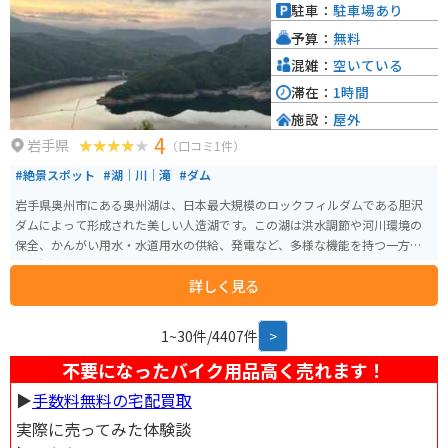
駐車：
駐車場あり
予算：
無料
混雑：
空いている
滞在：
1時間
施設：
屋外
4
岩手県
（口コミ1件）
#絶景スポット
#湖｜川｜滝
#ダム
岩手県奥州市にある奥州湖は、日本最大規模のロックフィルダムである胆沢
ダムによって形成された美しい人造湖です。この湖は洪水調節や河川環境の
保全、かんがい用水・水道用水の供給、発電など、多様な機能を持つ一方
で、観光スポットとしても人気があります。 奥州湖では、カヌーやカヤッ
詳しく見る
ク、SUP（スタンドアップパドルボード）などのウォーターアクティビティを
楽しむことができます。初心者でもガイドが同乗するツアーがあるため、安
全に楽しむことができます。湖畔には「奥州湖交流館」があり、胆沢地域の
1~30件/4407件
>
郷土や歴史、水に関わる文化について学ぶことができます。また、展望台か
らの眺望は絶景で、四季折々の風景が楽しめます。
不要になったバイク用品高く売れます！
▶︎
手数料無料の宅配買取
実際に売ってみた体験談