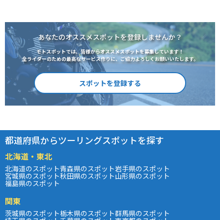
あなたのオススメスポットを登録しませんか？
モトスポットでは、皆様からオススメスポットを募集しています！
全ライダーのための最高なサービス作りに、ご協力よろしくお願いいたします。
スポットを登録する
都道府県からツーリングスポットを探す
北海道・東北
北海道のスポット
青森県のスポット
岩手県のスポット
宮城県のスポット
秋田県のスポット
山形県のスポット
福島県のスポット
関東
茨城県のスポット
栃木県のスポット
群馬県のスポット