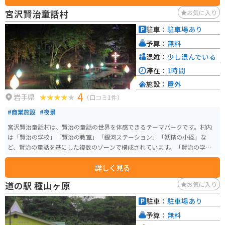
には牧場や田園風景が広がり、のどかな雰囲気の中をツーリングするのにも
宮沢賢治童話村
お気に入り
最適です。 レストランでは、遠野産の食材を使った郷土料理や、名物のジン
ギスカンを楽しむことができます。また、併設の温泉施設「風の湯」では、
駐車：
駐車場あり
旅の疲れを癒すことができます。売店には、遠野のお菓子や民芸品、地元で
予算：
無料
採れた新鮮な野菜などが販売されています。 バイクで訪れる際は、道の駅か
ら遠野市内へのアクセスも良く、観光拠点としても便利です。広い駐車場が
混雑：
少し混んでいる
あるので、ゆったりと休憩することができます。周辺道路は走りやすく、景
滞在：
1時間
色も良いので、ツーリングにもおすすめです。
施設：
屋外
4
岩手県
（口コミ1件）
#商業施設
#夜景
宮沢賢治童話村は、賢治の童話の世界を体感できるテーマパークです。村内
は「賢治の学校」「賢治の教室」「銀河ステーション」「妖精の小径」な
ど、賢治の童話を基にした複数のゾーンで構成されています。「賢治の学校」
では、宇宙や天空、大地をテーマにした展示があり、訪れる人々が賢治の幻
詳しく見る
想的な世界を楽しみながら学ぶことができます。ま た、「賢治の教室」には
ログハウスが並び、植物や動物、星に関する展示がされています。季節ごと
道の駅 種山ヶ原
お気に入り
に開催されるライトアップイベントも人気で、夜の童話村は幻想的な雰囲気
に包まれます。自然豊かな環境で、散策やピクニックも楽しめます。また、園
駐車：
駐車場あり
内にはおみやげ屋さんもあり、賢治に関連するグッズや地元の特産品を購入
予算：
無料
することができます。宮沢賢治の作品やその世界観を深く楽しめるこの童話