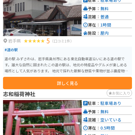
駐車：
駐車場あり
にも最適です。駐車場から滝までは徒歩でアクセスでき、脚力に自信がない方
予算：
無料
でも安心して楽しむことができます。
混雑：
普通
滞在：
1時間
施設：
屋内
5
岩手県
（口コミ1件）
#道の駅
道の駅 みずさわは、岩手県奥州市にある東北自動車道沿いにある道の駅で
す。雄大な自然に囲まれたこの道の駅は、地元の特産品やグルメが楽しめる
場所として人気があります。 地元で採れた新鮮な野菜や果物が並ぶ農産物直
売所は、道の駅 みずさわの魅力のひとつです。旬の味覚を味わえるとあっ
詳しく見る
て、多くの観光客で賑わいます。また、岩手県産のブランド米「ひとめぼれ」
を使ったおにぎりや、地元産のそば粉を使った手打ちそばなど、地元の味が
志和稲荷神社
お気に入り
楽しめるのも魅力です。 バイクで訪れる際には、道の駅 みずさわは休憩場所
としても最適です。駐車場も広く、トイレも完備されているので、安心して
駐車：
駐車場あり
休むことができます。周辺には、岩手県屈指の景勝地である猊鼻渓や、歴史
予算：
無料
を感じさせる平泉などの観光スポットも点在しており、ツーリングの拠点と
してもおすすめです。
混雑：
空いている
滞在：
0.5時間