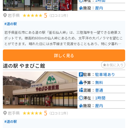
滞在：
1時間
施設：
屋内
5
岩手県
（口コミ1件）
#道の駅
岩手県釜石市にある道の駅「釜石仙人峠」は、三陸海岸を一望できる絶景ス
ポットです。標高約600mの仙人峠にあるため、太平洋の大パノラマを望むこ
とができます。 晴れた日には水平線まで見渡せることもあり、特に夕暮れ時
は息をのむほどの美しさです。レストランでは地元産の新鮮な食材を使った
詳しく見る
料理が楽しめ、お土産コーナーには海産物や地元の特産品が並びます。 バイ
クで訪れる場合は、峠道はカーブが多いので注意が必要です。駐車場も広
道の駅 やまびこ館
お気に入り
く、休憩に最適な道の駅です。
駐車：
駐車場あり
予算：
無料
混雑：
普通
滞在：
1時間
施設：
屋内
5
岩手県
（口コミ1件）
#道の駅