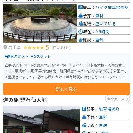
産の食材をふんだんに使った料理を提供するレストランもあり、郷土料理を
駐車：
バイク駐車場あり
堪能することができます。 道の駅には、情報コーナーや休憩スペースも併設
予算：
無料
されており、ドライブの休憩に最適です。周辺には、温泉やキャンプ場など
の観光スポットも点在しており、自然を満喫したい方にもおすすめです。 バ
混雑：
空いている
イクで訪れる方は、道の駅の駐車場は広く、バイクも駐車しやすいので安心
滞在：
0.5時間
です。周辺の道路は、山間部を走るワインディングロードで、景色も楽しめ
施設：
屋外
ます。ただし、冬季は積雪や路面凍結の恐れがあるので注意が必要です。 大
5
東町周辺の観光スポットとしては、岩手県指定天然記念物で樹齢約1,000年の
岩手県
（口コミ1件）
「大トチノキ」や、日本最大級の鍾乳洞である「龍泉洞」、南部藩の城下町
#絶景スポット
#珍スポット
として栄えた「盛岡城跡公園」などがあります。 大東町の名産品としては、
先述の「大東そば」の他に、きのこや山菜、雑穀なども有名です。地元の食
岩手県奥州市にある農業の反映のために作られた、日本最大級の円筒分水工
材を使ったお土産も道の駅で購入できます。 自然豊かな大東町で、地元の味
です。平成8年に胆沢平野地区第二期国県営かんがい排水事業の記念公園とし
覚や景色を楽しみながら、道の駅 だいとうでゆっくりと休憩してみてはいか
て整備されました。 春から秋にかけては毎時間に噴水を行っているところを
がでしょうか。
見ることが出来ます。近くには公園や水車もあり、自然の感じるにはもって
詳しく見る
こいの場所です。トイレもあるので、休憩がてらに観光を楽しめるのでおす
すめです。
道の駅 釜石仙人峠
お気に入り
駐車：
駐車場あり
予算：
無料
混雑：
普通