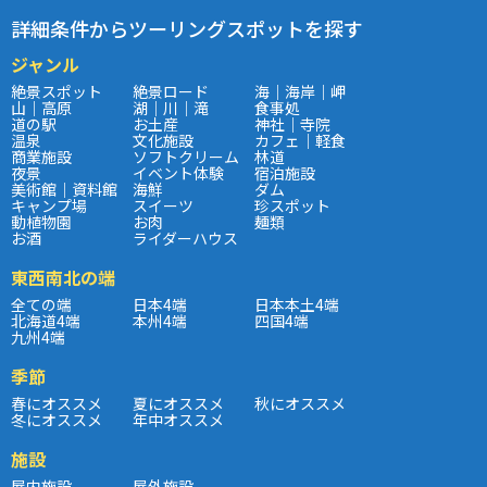
詳細条件からツーリングスポットを探す
ジャンル
絶景スポット
絶景ロード
海｜海岸｜岬
山｜高原
湖｜川｜滝
食事処
道の駅
お土産
神社｜寺院
温泉
文化施設
カフェ｜軽食
商業施設
ソフトクリーム
林道
夜景
イベント体験
宿泊施設
美術館｜資料館
海鮮
ダム
キャンプ場
スイーツ
珍スポット
動植物園
お肉
麺類
お酒
ライダーハウス
東西南北の端
全ての端
日本4端
日本本土4端
北海道4端
本州4端
四国4端
九州4端
季節
春にオススメ
夏にオススメ
秋にオススメ
冬にオススメ
年中オススメ
施設
屋内施設
屋外施設