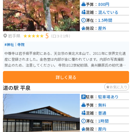
予算：
800円
らバスで40分（雑賀崎遊園下車後、徒歩約15分）または南海和歌山市駅から
バスで40分の位置にあります。また、和歌山ICから車で約25分の距離にあ
混雑：
混んでいる
り、駐車場も完備されています。道中は街灯も少なく、道路も広くないた
滞在：
1.5時間
め、大きな車でのアクセスは注意が必要です。また、愛車撮影的なスポット
施設：
屋外
はなく、駐車場と展望台も少し離れているため、夜景をバックに撮影などは
5
難しいです。
岩手県
（口コミ1件）
#神社｜寺院
中尊寺は岩手県平泉町にある、天台宗の東北大本山で、2011年に世界文化遺
産に登録されました。金色堂は内部が金に覆われています。内部の写真撮影
禁止のため、注意してください。 寺院は12世紀初頭、奥州藤原氏の初代清衡
公によって建立され、多宝塔や二階大堂など多くの堂塔が造営されました。
詳しく見る
その目的は、前九年役・後三年役という長い戦乱で亡くなった人々の霊を慰
め、仏国土を建築することでした。 14世紀に堂塔の多くは焼失しましたが、
道の駅 平泉
お気に入り
金色堂をはじめとする3000点以上の国宝や重要文化財が現存し、東日本随一
の平安仏教美術の宝庫とされています。 中尊寺の表参道である月見坂は樹齢3
駐車：
駐車場あり
50～400年の杉が並び、その多くは江戸時代に伊達藩によって植樹されたも
予算：
無料
のです。月見坂を登ると、本堂の手前左側に「弁慶堂」（正式には「愛宕
堂」とも呼ばれる）があり、武蔵坊弁慶の木像や弁慶と義経にまつわる像が
混雑：
普通
安置されています。 拝観時間は3月1日から11月3日までが8:30～17:00、11月
滞在：
1時間
4日から2月末日までが8:30～16:30です。拝観料は大人800円、高校生500
施設：
屋内
円、中学生300円、小学生200円です。