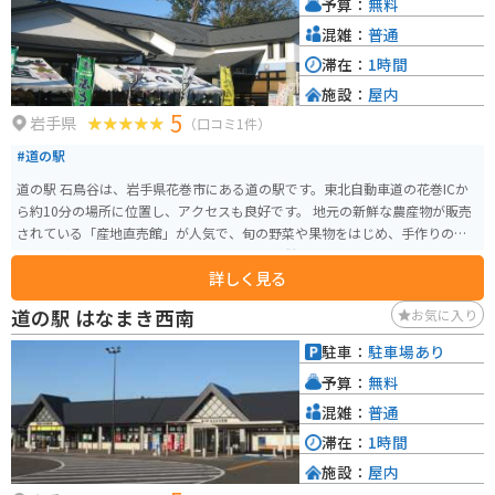
予算：
無料
混雑：
普通
滞在：
1時間
施設：
屋内
5
岩手県
（口コミ1件）
#道の駅
道の駅 石鳥谷は、岩手県花巻市にある道の駅です。東北自動車道の花巻ICか
ら約10分の場所に位置し、アクセスも良好です。 地元の新鮮な農産物が販売
されている「産地直売館」が人気で、旬の野菜や果物をはじめ、手作りの加
工品など、お土産探しにも最適です。 また、併設されている「レストラン銀
詳しく見る
河高原」では、地元産の食材をふんだんに使用した料理を楽しむことができ
ます。 バイクで訪れる場合、道の駅には広い駐車場が完備されているので安
道の駅 はなまき西南
お気に入り
心です。周辺には、宮沢賢治童話村や花巻温泉郷など、観光スポットも点在し
ているので、ツーリングの拠点としてもおすすめです。 道の駅 石鳥谷は、地
駐車：
駐車場あり
元の魅力が詰まった施設なので、ぜひ立ち寄ってみてください。
予算：
無料
混雑：
普通
滞在：
1時間
施設：
屋内