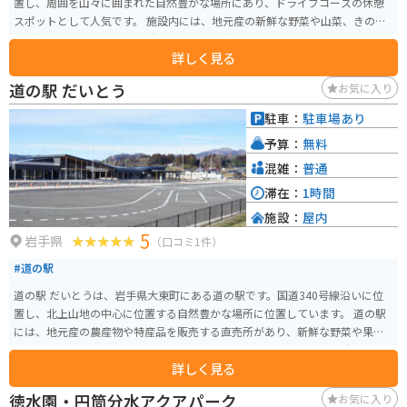
置し、周囲を山々に囲まれた自然豊かな場所にあり、ドライブコースの休憩
スポットとして人気です。 施設内には、地元産の新鮮な野菜や山菜、きのこ
などを販売する農産物直売所や、そばやうどん、ラーメンなどが味わえる食
詳しく見る
堂があります。特に、地元産のそば粉を使った手打ちそばはおすすめです。
また、区界高原は、春には桜、秋には紅葉の名所としても知られており、ツ
道の駅 だいとう
お気に入り
ーリングにも最適なエリアです。道の駅には、バイクスタンドも設置されて
いるので、安心してバイクを停めることができます。 周辺には、区界高原牧
駐車：
駐車場あり
場や、なだらかな山容が美しい区界三山のひとつ、五葉山など、自然を満喫
予算：
無料
できるスポットも点在しています。
混雑：
普通
滞在：
1時間
施設：
屋内
5
岩手県
（口コミ1件）
#道の駅
道の駅 だいとうは、岩手県大東町にある道の駅です。国道340号線沿いに位
置し、北上山地の中心に位置する自然豊かな場所に位置しています。 道の駅
には、地元産の農産物や特産品を販売する直売所があり、新鮮な野菜や果
物、山菜、きのこ、手作りの加工品など、地元の味が楽しめます。 大東町
詳しく見る
は、岩手県内でも有数のそばの産地として知られており、道の駅でもそばを
使ったメニューが人気です。特産の「大東そば」は、香りが高くコシが強い
徳水園・円筒分水アクアパーク
お気に入り
のが特徴で、そば好きにはぜひ味わっていただきたい一品です。また、地元