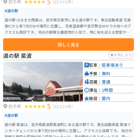
5
岩手県
（口コミ1件）
#道の駅
道の駅 はなまき西南は、岩手県花巻市にある道の駅です。東北自動車道 花巻
南ICから車で約5分の場所に位置し、花巻温泉郷や宮沢賢治ゆかりの地へのア
クセスも良好です。 地元の新鮮な農産物が人気で、特に旬を迎える野菜や果
物は格別です。採れたての味が楽しめるので、ぜひお土産に購入してみてく
詳しく見る
ださい。また、併設されているレストランでは、地元食材をふんだんに使っ
た料理を味わえます。おすすめは、花巻産の白金豚を使用した豚丼です。 バ
道の駅 紫波
お気に入り
イクで訪れる際は、広い駐車場があるので安心です。周辺には、宮沢賢治童
話村や花巻温泉郷など、観光スポットも充実しています。道の駅 はなまき西
駐車：
駐車場あり
南を拠点に、花巻観光を楽しんでみてはいかがでしょうか。
予算：
無料
混雑：
普通
滞在：
1時間
施設：
屋内
5
岩手県
（口コミ1件）
#道の駅
道の駅 紫波は、岩手県紫波郡紫波町にある道の駅です。東北自動車道 紫波イ
ンターチェンジから車で約5分の場所に位置し、アクセスも抜群です。 地元の
新鮮な野菜や果物が並ぶ産直コーナーは、道の駅の人気スポットです。紫波