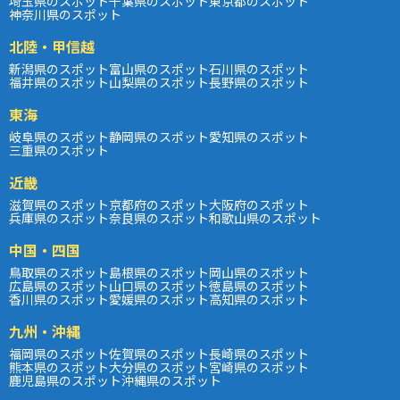
埼玉県のスポット
千葉県のスポット
東京都のスポット
神奈川県のスポット
北陸・甲信越
新潟県のスポット
富山県のスポット
石川県のスポット
福井県のスポット
山梨県のスポット
長野県のスポット
東海
岐阜県のスポット
静岡県のスポット
愛知県のスポット
三重県のスポット
近畿
滋賀県のスポット
京都府のスポット
大阪府のスポット
兵庫県のスポット
奈良県のスポット
和歌山県のスポット
中国・四国
鳥取県のスポット
島根県のスポット
岡山県のスポット
広島県のスポット
山口県のスポット
徳島県のスポット
香川県のスポット
愛媛県のスポット
高知県のスポット
九州・沖縄
福岡県のスポット
佐賀県のスポット
長崎県のスポット
熊本県のスポット
大分県のスポット
宮崎県のスポット
鹿児島県のスポット
沖縄県のスポット