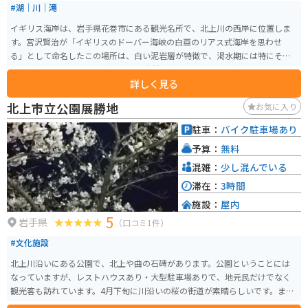
#湖｜川｜滝
イギリス海岸は、岩手県花巻市にある観光名所で、北上川の西岸に位置しま
す。宮沢賢治が「イギリスのドーバー海峡の白亜のリアス式海岸を思わせ
る」として命名したこの場所は、白い泥岩層が特徴で、渇水期には特にその
美しい姿を見せます。 見どころは、自然の美しさと文学的な背景です。川沿
詳しく見る
いに設けられた遊歩道を散策しながら、宮沢賢治の世界観を感じることがで
きます。また、周辺には宮沢賢治記念館や宮沢賢治童話村といった関連施設
北上市立公園展勝地
お気に入り
もあり、賢治ファンにはたまらないスポットです。駐車場があり、混雑はほ
とんどありません。近くにはトイレも完備しています。
駐車：
バイク駐車場あり
予算：
無料
混雑：
少し混んでいる
滞在：
3時間
施設：
屋内
5
岩手県
（口コミ1件）
#文化施設
北上川沿いにある公園で、北上や曲の石碑があります。公園ということには
なっていますが、レストハウスあり・大型駐車場ありで、地元民だけでなく
観光客も訪れています。4月下旬に川沿いの桜の街道が素晴らしいです。ま
た、毎朝つきたての餅をレストハウスで食べることも持ち帰ることもできま