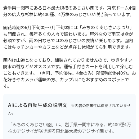
岩手県一関市にある日本最大規模のあじさい園です。東京ドーム4個
分の広大な杉林に約400種、4万株のあじさいが咲き誇っています。
開花時期の6月下旬頃～7月下旬頃には「みちのくあじさいまつり」
も開催され、毎年多くの人々で賑わいます。屋外なので雨天は傘が
必須ですが、雨の日ならではのあじさいの表情が楽しめます。園内
にはキッチンカーやカフェなどが点在し休憩がてら利用できます。
園内は山道となっており、舗装されておりませんので、歩きやすい
防水の靴などがオススメです。運転手付きカートを利用して楽しむ
こともできます。（有料、予約優先、4台のみ）所要時間約40分。お
花好きやカメラが趣味の方、カップルにもおすすめのスポットで
す。
AIによる自動生成の説明文
※内容の正確性は保証されていませ
ん。
「みちのくあじさい園」は、岩手県一関市にある、約400種4万
株のアジサイが咲き誇る東北最大級のアジサイ園です。