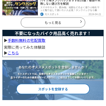
バイク用タンクバッグおすすめ10選！種類や失
てスマホの機能をそのまま利用できます。ドラレコや死
敗しない選び方を解説
角警告、駐車場の振動検知など様々な便利機能も搭載さ
れています。
スマホやカメラ、飲み物、地図などのよく使う小物をサ
ッと取り出して使いたい人必見！タンクバッグなら乗車
中でも簡単に荷物を確認できます。脱着もマグネットや
モトスポット
2024-04-21
吸盤でつけるだけで非常に簡単、しっかり固定したい人
はベルトを使うこともできます。
もっと見る
不要になったバイク用品高く売れます！
▶︎
手数料無料の宅配買取
実際に売ってみた体験談
▶︎
こちら
あなたのオススメスポットを登録しませんか？
モトスポットでは、皆様からオススメスポットを募集しています！
全ライダーのための最高なサービス作りに、ご協力よろしくお願いいたします。
スポットを登録する