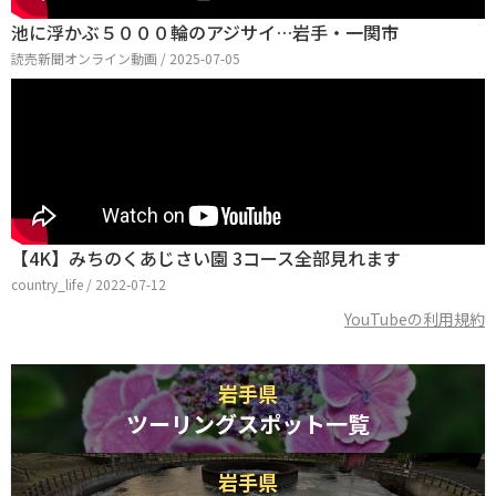
池に浮かぶ５０００輪のアジサイ…岩手・一関市
読売新聞オンライン動画 / 2025-07-05
【4K】みちのくあじさい園 3コース全部見れます
country_life / 2022-07-12
YouTubeの利用規約
岩手県
ツーリングスポット一覧
岩手県