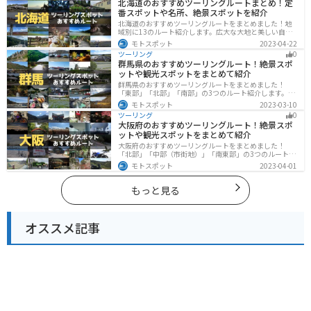
北海道のおすすめツーリングルートまとめ！定
番スポットや名所、絶景スポットを紹介
北海道のおすすめツーリングルートをまとめました！地
域別に13のルート紹介します。広大な大地と美しい自然
が広がり、四季折々の魅力を楽しめる観光スポットが数
モトスポット
2023-04-22
多くあります。バイクで北海道にツーリングに行く際は
ツーリング
0
参考にしてください。
群馬県のおすすめツーリングルート！絶景スポ
ットや観光スポットをまとめて紹介
群馬県のおすすめツーリングルートをまとめました！
「東部」「北部」「南部」の3つのルート紹介します。草
津温泉や伊香保温泉など全国でも有名な温泉や豊かな自
モトスポット
2023-03-10
然を満喫するツーリングができます。バイクで群馬県に
ツーリング
0
ツーリングに行く際は参考にしてください。
大阪府のおすすめツーリングルート！絶景スポ
ットや観光スポットをまとめて紹介
大阪府のおすすめツーリングルートをまとめました！
「北部」「中部（市街地）」「南東部」の3つのルート紹
介します。歴史と近代が融合した魅力的なエリアで様々
モトスポット
2023-04-01
な楽しみ方ができます。バイクで大阪府にツーリングに
行く際は参考にしてください。
もっと見る
オススメ記事