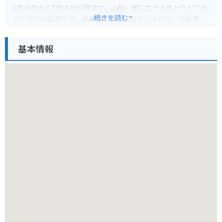
6月中旬から7月中旬が見頃で、山肌一面に広がる色とりどりの
...続きを読む
アジサイは圧巻です。遊歩道も整備されているので、お年寄り
や小さな子供も安心して散策できます。また、園内には、カフ
ェや休憩所も併設されているので、ゆっくりと過ごせます。
基本情報
バイクで行く場合は、駐車場も広いので安心です。園内は勾配
があるので、歩きやすい靴がおすすめです。周辺には、温泉や
宿泊施設もあるので、あわせて楽しむのも良いでしょう。