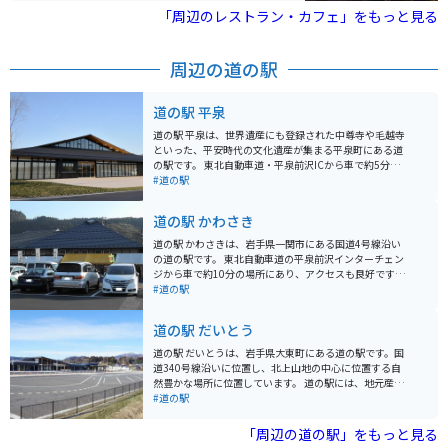
料理、沖縄料理、ラーメン、朝食を提供する店舗など、
「周辺のレストラン・カフェ」をもっと見る
多様なグルメスポットが揃っています。気仙沼魚市場の
近くに位置し、漁港としての気仙沼市の魅力を感じるこ
とができるスポットです。各店舗の営業時間や休業日は
周辺の道の駅
異なるため、訪問前に確認することをおすすめします。
道の駅 平泉
道の駅 平泉は、世界遺産にも登録された中尊寺や毛越寺
といった、平安時代の文化遺産が集まる平泉町にある道
の駅です。 東北自動車道・平泉前沢ICから車で約5分と
アクセスも良く、観光の拠点として最適です。 地元産の
#道の駅
新鮮な野菜や果物が並ぶ農産物直売所や、岩手県産の南
部鉄器や秀衡塗などの工芸品を扱う物産館、平泉の郷土
道の駅 かわさき
料理や麺類が味わえるレストランなどがあります。 バイ
クで訪れる場合、広い駐車場があるので安心して駐車で
道の駅 かわさきは、岩手県一関市にある国道4号線沿い
きます。 平泉は、金色堂で有名な中尊寺をはじめ、浄土
の道の駅です。 東北自動車道の平泉前沢インターチェン
庭園が美しい毛越寺など、歴史的な建造物や庭園が多く
ジから車で約10分の場所にあり、アクセスも良好です。
残されています。 周辺には、柳之御所資料館や達谷窟な
地元で採れた新鮮な野菜や果物、加工品などを販売する
#道の駅
ど、見どころもたくさんあります。 また、わんこそばや
産直コーナーが人気です。 特に、地元産のブランド豚
ひっつみなどの郷土料理もおすすめです。 平泉は、歴史
「いわいずみ短角牛」を使ったメンチカツやコロッケな
道の駅 だいとう
と自然、食を満喫できる魅力的な観光地です。
どの軽食は、ここでしか味わえない逸品として人気があ
ります。 また、併設されているレストランでは、地元産
道の駅 だいとうは、岩手県大東町にある道の駅です。国
の食材をふんだんに使った料理を楽しむことができま
道340号線沿いに位置し、北上山地の中心に位置する自
す。 バイクで訪れる場合は、広い駐車場があるので安心
然豊かな場所に位置しています。 道の駅には、地元産の
して駐車できます。 道の駅 かわさきは、地元の特産品を
農産物や特産品を販売する直売所があり、新鮮な野菜や
#道の駅
購入したり、地元グルメを堪能したり、休憩したりと、
果物、山菜、きのこ、手作りの加工品など、地元の味が
ドライブやツーリングの際に便利な休憩スポットです。
楽しめます。 大東町は、岩手県内でも有数のそばの産地
「周辺の道の駅」をもっと見る
として知られており、道の駅でもそばを使ったメニュー