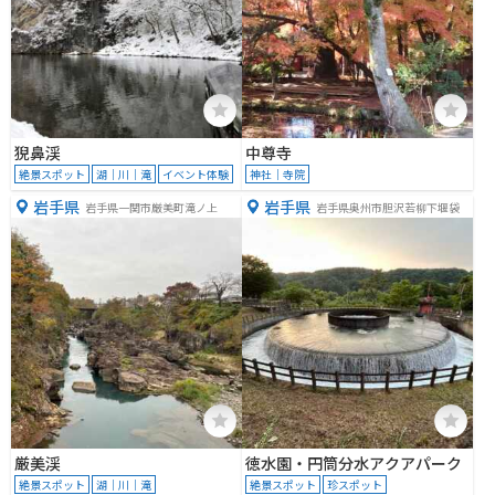
猊鼻渓
中尊寺
絶景スポット
湖｜川｜滝
イベント体験
神社｜寺院
岩手県
岩手県
岩手県一関市厳美町滝ノ上
岩手県奥州市胆沢若柳下堰袋
厳美渓
徳水園・円筒分水アクアパーク
絶景スポット
湖｜川｜滝
絶景スポット
珍スポット