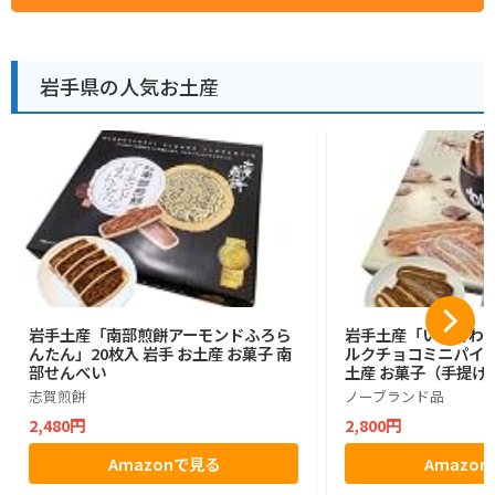
岩手県の人気お土産
岩手土産「南部煎餅アーモンドふろら
岩手土産「いわてわ
んたん」20枚入 岩手 お土産 お菓子 南
ルクチョコミニパイ」2
部せんべい
土産 お菓子（手提げ
志賀煎餅
ノーブランド品
2,480円
2,800円
Amazonで見る
Amazo