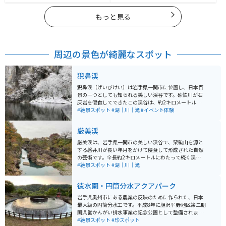
もっと見る
周辺の景色が綺麗なスポット
猊鼻渓
猊鼻渓（げいびけい）は岩手県一関市に位置し、日本百
景の一つとしても知られる美しい渓谷です。砂鉄川が石
灰岩を侵食してできたこの渓谷は、約2キロメートルに
わたり、高さ約100メートルの断崖が両岸にそびえ立っ
#絶景スポット
#湖｜川｜滝
#イベント体験
ています。猊鼻渓の名物として、船頭が棹一本で操る舟
下りがあり、春の桜、夏の新緑、秋の紅葉など、四季
厳美渓
折々の自然美を楽しむことができます。 猊鼻渓は国の名
勝にも指定されており、舟下りでは、船頭が唄う「げい
厳美渓は、岩手県一関市の美しい渓谷で、栗駒山を源と
びうた」を聞きながら、静かな流れの中を進むことがで
する磐井川が長い年月をかけて侵食して形成された自然
き、渓谷の美しさを間近で感じることができます。平泉
の芸術です。全長約2キロメートルにわたって続く渓谷
から車で約30分の距離にあり、岩手県の南部に位置する
は、奇岩や深淵、甌穴（おうけつ）などが点在します。
#絶景スポット
#湖｜川｜滝
この地域を楽しむことができます。舟下り体験は1800円
この景観は国の名勝および天然記念物に指定されていま
で約90分になります。後半は船頭さんがげいび追分とい
す。 見どころは、「空飛ぶ団子」と呼ばれる名物です。
徳水園・円筒分水アクアパーク
う曲を歌ってくれます。
滝見台から対岸の茶屋に向かって注文すると、ワイヤー
を使って団子が届けられるユニークな体験が楽しめま
岩手県奥州市にある農業の反映のために作られた、日本
す。また、遊歩道が整備されており、吊り橋から上流と
最大級の円筒分水工です。平成8年に胆沢平野地区第二期
下流の異なる景観を楽しむことができます。春の新緑や
国県営かんがい排水事業の記念公園として整備されまし
秋の紅葉シーズンは特に美しく、多くの観光客が訪れま
た。 春から秋にかけては毎時間に噴水を行っているとこ
#絶景スポット
#珍スポット
す。また、周辺には道の駅厳美渓や温泉施設もあり、一