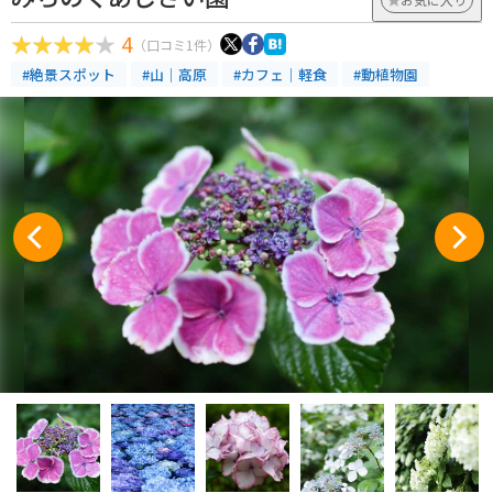
4
（口コミ1件）
#絶景スポット
#山｜高原
#カフェ｜軽食
#動植物園