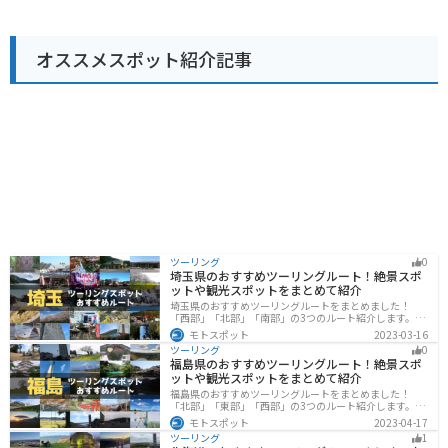
が人気です。特産の「大東そば」は、香りが高くコシが
強いのが特徴で、そば好きにはぜひ味わっていただきた
い一品です。また、地元産の食材をふんだんに使った料
オススメスポット紹介記事
理を提供するレストランもあり、郷土料理を堪能するこ
とができます。 道の駅には、情報コーナーや休憩スペー
スも併設されており、ドライブの休憩に最適です。周辺
には、温泉やキャンプ場などの観光スポットも点在して
おり、自然を満喫したい方にもおすすめです。 バイクで
訪れる方は、道の駅の駐車場は広く、バイクも駐車しや
すいので安心です。周辺の道路は、山間部を走るワイン
ディングロードで、景色も楽しめます。ただし、冬季は
積雪や路面凍結の恐れがあるので注意が必要です。 大東
町周辺の観光スポットとしては、岩手県指定天然記念物
で樹齢約1,000年の「大トチノキ」や、日本最大級の鍾
乳洞である「龍泉洞」、南部藩の城下町として栄えた
「盛岡城跡公園」などがあります。 大東町の名産品とし
ては、先述の「大東そば」の他に、きのこや山菜、雑穀
ツーリング
0
なども有名です。地元の食材を使ったお土産も道の駅で
埼玉県のおすすめツーリングルート！絶景スポ
購入できます。 自然豊かな大東町で、地元の味覚や景色
ットや観光スポットをまとめて紹介
を楽しみながら、道の駅 だいとうでゆっくりと休憩して
埼玉県のおすすめツーリングルートをまとめました！
みてはいかがでしょうか。
「西部」「北部」「南部」の3つのルート紹介します。自
然豊かな西側と街中の東側で違った楽しみ方ができま
モトスポット
2023-03-16
す。バイクで埼玉県にツーリングに行く際は参考にして
ツーリング
0
ください。
福島県のおすすめツーリングルート！絶景スポ
ットや観光スポットをまとめて紹介
福島県のおすすめツーリングルートをまとめました！
「北部」「東部」「西部」の3つのルート紹介します。内
陸部には山々が連なり、海岸線は太平洋に面してるので
モトスポット
2023-04-17
観光スポットが多数あります。バイクで福島県にツーリ
ツーリング
1
ングに行く際は参考にしてください。