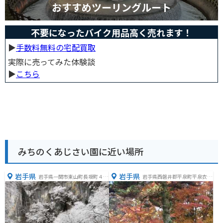
おすすめツーリングルート
不要になったバイク用品高く売れます！
▶︎
手数料無料の宅配買取
実際に売ってみた体験談
▶︎
こちら
みちのくあじさい園に近い場所
岩手県
岩手県
岩手県一関市東山町長坂町４６
岩手県西磐井郡平泉町平泉衣関
７
２０２