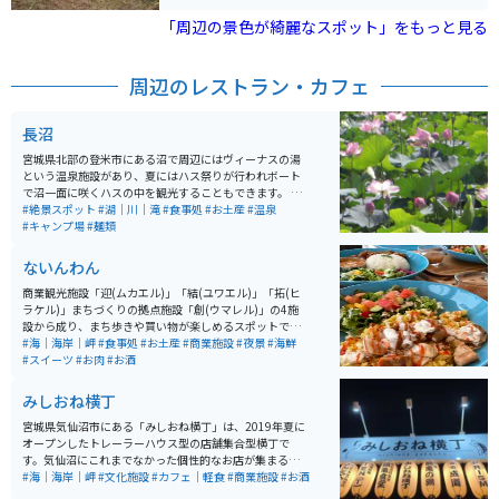
ろを見ることが出来ます。近くには公園や水車もあり、
日を通して楽しむことができます。
自然の感じるにはもってこいの場所です。トイレもある
「周辺の景色が綺麗なスポット」をもっと見る
ので、休憩がてらに観光を楽しめるのでおすすめです。
周辺のレストラン・カフェ
長沼
宮城県北部の登米市にある沼で周辺にはヴィーナスの湯
という温泉施設があり、夏にはハス祭りが行われボート
で沼一面に咲くハスの中を観光することもできます。 他
にはキャンプ場やボート場、物産館にアスレチックやロ
#絶景スポット
#湖｜川｜滝
#食事処
#お土産
#温泉
ーラー滑り台のあるオランダ風車が目印の長沼フートピ
#キャンプ場
#麺類
ア公園があります。コロナの影響でここ数年は行われて
おりませんが、春には風土マラソンという登米市の特産
ないんわん
品を味わいながら走るマラソン大会も開かれます。
商業観光施設「迎(ムカエル)」「結(ユワエル)」「拓(ヒ
ラケル)」まちづくりの拠点施設「創(ウマレル)」の4施
設から成り、まち歩きや買い物が楽しめるスポットで
す。 地元の食材を使ったグルメを楽しむのはもちろん、
#海｜海岸｜岬
#食事処
#お土産
#商業施設
#夜景
#海鮮
ここでしかゲットできないお土産などもあります。 施設
#スイーツ
#お肉
#お酒
のすぐ側では漁船の係留風景が楽しめるので、食べ歩き
がてら足を伸ばしてみては？潮風を感じながら、間近に
みしおね横丁
見る漁船は圧巻です！運が良ければ、漁師さんに会うこ
とができるかも。
宮城県気仙沼市にある「みしおね横丁」は、2019年夏に
オープンしたトレーラーハウス型の店舗集合型横丁で
す。気仙沼にこれまでなかった個性的なお店が集まる場
所として、地元住民や観光客に人気を集めています。 み
#海｜海岸｜岬
#文化施設
#カフェ｜軽食
#商業施設
#お酒
しおね横丁には、バー、メキシカン料理、インドネシア