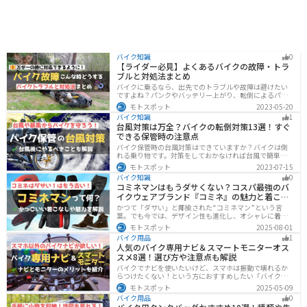
バイク知識
0
【ライダー必見】よくあるバイクの故障・トラ
ブルと対処法まとめ
バイクに乗るなら、出先でのトラブルや故障は避けたい
ですよね？パンクやバッテリー上がり、転倒によるパー
ツの破損、鍵紛失などよくあるトラブルと対処法を徹底
モトスポット
2023-05-20
的にまとめました！実際に遭遇しなくても対処法を知
バイク知識
1
り、事前に準備しておくようにしましょう。
台風対策は万全？バイクの転倒対策13選！すぐ
できる保管時の注意点
バイク保管時の台風対策はできていますか？バイクは倒
れる乗り物です。対策をしておかなければ台風で簡単に
倒れてしまいます。大切な愛車に傷がつく前にしっかり
モトスポット
2023-07-15
と対策しておきましょう。初心者でも簡単にできる台風
バイク知識
0
対策を紹介します。台風後にやるべきこともまとめてあ
コミネマンはもうダサくない？コスパ最強のバ
るので、参考にしてください。
イクウェアブランド『コミネ』の魅力と着こな
し術
かつて「ダサい」と揶揄された“コミネマン”という言
葉。でも今では、デザイン性も進化し、オシャレに着こ
なせるコミネ製品が続々登場。コスパと安全性に優れた
モトスポット
2025-08-01
アイテムを使って、街でもツーリングでも浮かないスマ
バイク用品
1
ートなスタイルを目指そう！
人気のバイク専用ナビ＆スマートモニターオス
スメ8選！選び方や注意点も解説
バイクでナビを使いたいけど、スマホは振動で壊れるか
らつけたくない！という方におすすめしたい「バイク専
用ナビ」と「スマートモニター」をまとめてご紹介しま
モトスポット
2025-05-09
す。専用ナビなら耐久性もあり、オフラインでも使える
バイク用品
0
ので安心です。スマートモニターは、スマホと連動させ