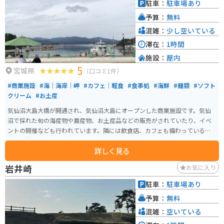
駐車：
駐車場あり
予算：
無料
混雑：
少し空いている
滞在：
1時間
施設：
屋内
5
宮城県
（口コミ1件）
#商業施設
#海｜海岸｜岬
#カフェ｜軽食
#食事処
#海鮮
#麺類
#ソフト
クリーム
#お土産
気仙沼大島大橋が開通され、気仙沼大島にオープンした商業施設です。気仙
沼で採れた旬の海産物や農産物、お土産品などの販売がされていたり、イベ
ントの開催なども行われています。隣には飲食店、カフェも備わっているの
で、休憩にはちょうど良いスポットです。
詳しく見る
岩井崎
お気に入り
駐車：
駐車場あり
予算：
無料
混雑：
空いている