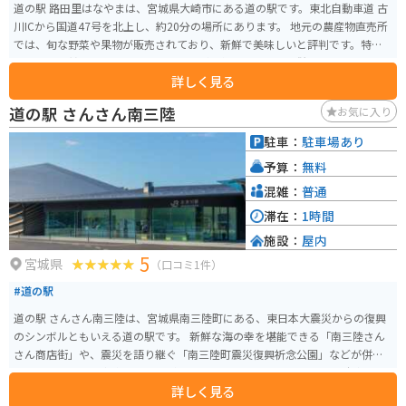
道の駅 路田里はなやまは、宮城県大崎市にある道の駅です。東北自動車道 古
川ICから国道47号を北上し、約20分の場所にあります。 地元の農産物直売所
では、旬な野菜や果物が販売されており、新鮮で美味しいと評判です。特
に、夏には甘くてみずみずしいスイカが人気です。また、併設されているレ
詳しく見る
ストランでは、地元産の食材を使った料理を楽しむことができます。 バイク
で訪れる場合、道の駅には広い駐車場が完備されているため安心です。ツー
道の駅 さんさん南三陸
お気に入り
リングの休憩場所として利用するのも良いでしょう。道の駅から少し足を延
ばせば、鳴子温泉郷や鬼首温泉郷など、温泉地としても有名なエリアがあり
駐車：
駐車場あり
ます。日帰り温泉施設も充実しているので、ツーリングの疲れを癒やすこと
予算：
無料
ができます。 道の駅 路田里はなやまは、地元の人々とのふれあいや、自然豊
かな景色を楽しむことができる場所です。宮城県を訪れた際には、ぜひ立ち
混雑：
普通
寄ってみてください。
滞在：
1時間
施設：
屋内
5
宮城県
（口コミ1件）
#道の駅
道の駅 さんさん南三陸は、宮城県南三陸町にある、東日本大震災からの復興
のシンボルともいえる道の駅です。 新鮮な海の幸を堪能できる「南三陸さん
さん商店街」や、震災を語り継ぐ「南三陸町震災復興祈念公園」などが併設
されており、一日中楽しむことができます。 バイクで訪れる場合、駐車場も
詳しく見る
広く、休憩場所としても最適です。 南三陸町は、新鮮な魚介類が有名で、特