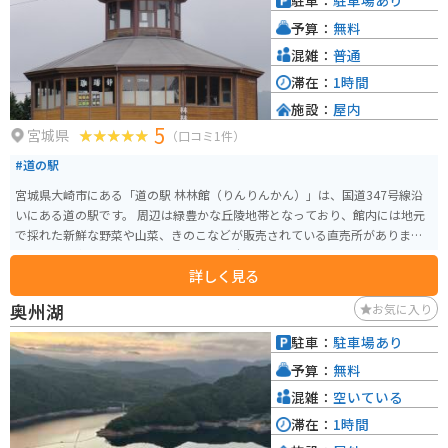
駐車：
駐車場あり
台からは、四季折々の美しい景色を楽しむことができます。春には、可憐な
予算：
無料
高山植物が咲き乱れ、夏には、緑豊かな山々が目に鮮やかです。秋には、
山々が赤や黄色に染まり、冬には、雪化粧した岩手山が雄大です。 道の駅 種
混雑：
普通
山ヶ原は、自然を満喫しながら、地元のグルメや文化に触れることができる
滞在：
1時間
スポットです。
施設：
屋内
5
宮城県
（口コミ1件）
#道の駅
宮城県大崎市にある「道の駅 林林館（りんりんかん）」は、国道347号線沿
いにある道の駅です。 周辺は緑豊かな丘陵地帯となっており、館内には地元
で採れた新鮮な野菜や山菜、きのこなどが販売されている直売所がありま
す。 特に人気なのは、地元産のブランド米「ササニシキ」や「ひとめぼれ」
詳しく見る
を使ったおにぎりや弁当です。 また、レストランでは、地元産の食材をふん
だんに使った郷土料理やそばなどを味わうことができます。 バイクでのツー
奥州湖
お気に入り
リングにも最適な場所で、駐車場も広いため、休憩場所としてもおすすめで
す。 道の駅 林林館では、季節ごとのイベントも開催されているので、訪れる
駐車：
駐車場あり
前にホームページなどで情報をチェックしておくと良いでしょう。
予算：
無料
混雑：
空いている
滞在：
1時間