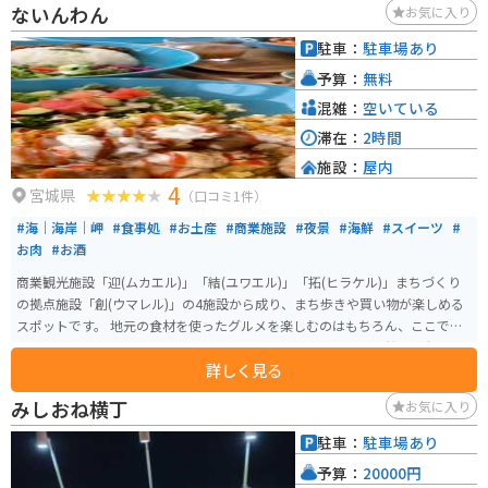
ないんわん
お気に入り
は、変化に富んだワインディングロードとして知られており、多くのライダ
ーに楽しまれています。 道の駅 三滝堂で休憩する際には、地元産の食材を使
駐車：
駐車場あり
用した料理や、登米市の特産品である「はっと汁」などを味わってみてはい
予算：
無料
かがでしょうか。
混雑：
空いている
滞在：
2時間
施設：
屋内
4
宮城県
（口コミ1件）
#海｜海岸｜岬
#食事処
#お土産
#商業施設
#夜景
#海鮮
#スイーツ
#
お肉
#お酒
商業観光施設「迎(ムカエル)」「結(ユワエル)」「拓(ヒラケル)」まちづくり
の拠点施設「創(ウマレル)」の4施設から成り、まち歩きや買い物が楽しめる
スポットです。 地元の食材を使ったグルメを楽しむのはもちろん、ここでし
かゲットできないお土産などもあります。 施設のすぐ側では漁船の係留風景
詳しく見る
が楽しめるので、食べ歩きがてら足を伸ばしてみては？潮風を感じながら、
間近に見る漁船は圧巻です！運が良ければ、漁師さんに会うことができるか
みしおね横丁
お気に入り
も。
駐車：
駐車場あり
予算：
20000円