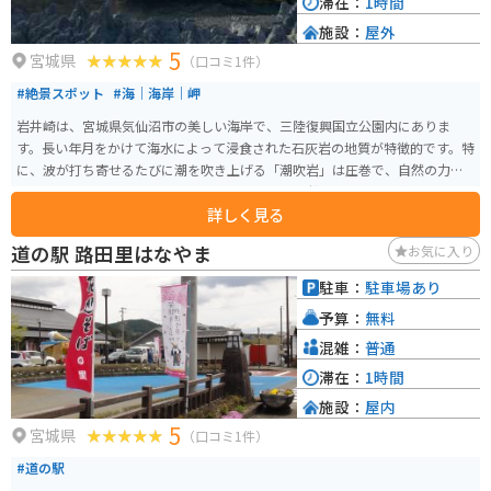
滞在：
1時間
施設：
屋外
5
宮城県
（口コミ1件）
#絶景スポット
#海｜海岸｜岬
岩井崎は、宮城県気仙沼市の美しい海岸で、三陸復興国立公園内にありま
す。長い年月をかけて海水によって浸食された石灰岩の地質が特徴的です。特
に、波が打ち寄せるたびに潮を吹き上げる「潮吹岩」は圧巻で、自然の力強
さと美しさを感じさせてくれます。 他にも「龍の松」と呼ばれる復興のシン
詳しく見る
ボルとなった松の木があり、東日本大震災後の再生の象徴として知られてい
ます。また、海蝕洞の岩孔や奇岩も見どころの一つで、地質学的にも興味深
道の駅 路田里はなやま
お気に入り
いスポットです。周辺には観光案内所や休憩所も整備されています。アクセス
も良く、気仙沼市の中心部から車で約20分と訪れやすい場所にあります。
駐車：
駐車場あり
予算：
無料
混雑：
普通
滞在：
1時間
施設：
屋内
5
宮城県
（口コミ1件）
#道の駅