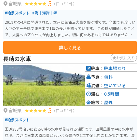
5
混雑しています。朝焼け、夕焼けなど絶景を求めて、日中の混雑時間を外して
宮城県
（口コミ1件）
行くのも楽しいかもしれません。
#絶景スポット
#海｜海岸｜岬
2019年の4月に開通された、本州と気仙沼大島を繋ぐ橋です。全国でも珍しい
大型のアーチ橋で東日本で1番の長さを誇っています。 この橋が開通したこと
で、大島へのアクセスが向上しました。特に何かあるわけではありません
が、橋が大きく迫力があるので、橋好きの人ならオススメです。
詳しく見る
長崎の水車
お気に入り
駐車：
駐車場あり
予算：
無料
混雑：
空いている
滞在：
0.5時間
施設：
屋外
5
宮城県
（口コミ1件）
#絶景スポット
国道398号沿いにある6機の水車が見られる場所です。田園風景の中に水車が
並ぶ、まさに日本の原風景ともいえる景色を1年中楽しむことができます。 夏