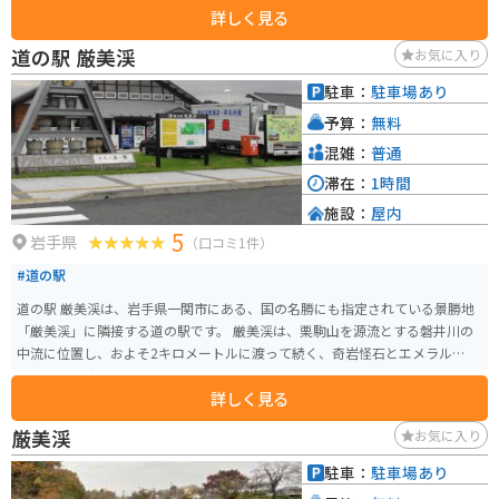
詳しく見る
て、多くの観光客で賑わいます。また、岩手県産のブランド米「ひとめぼれ」
を使ったおにぎりや、地元産のそば粉を使った手打ちそばなど、地元の味が
道の駅 厳美渓
お気に入り
楽しめるのも魅力です。 バイクで訪れる際には、道の駅 みずさわは休憩場所
としても最適です。駐車場も広く、トイレも完備されているので、安心して
駐車：
駐車場あり
休むことができます。周辺には、岩手県屈指の景勝地である猊鼻渓や、歴史
予算：
無料
を感じさせる平泉などの観光スポットも点在しており、ツーリングの拠点と
してもおすすめです。
混雑：
普通
滞在：
1時間
施設：
屋内
5
岩手県
（口コミ1件）
#道の駅
道の駅 厳美渓は、岩手県一関市にある、国の名勝にも指定されている景勝地
「厳美渓」に隣接する道の駅です。 厳美渓は、栗駒山を源流とする磐井川の
中流に位置し、およそ2キロメートルに渡って続く、奇岩怪石とエメラルドグ
リーンの渓流が織りなす美しい渓谷です。 道の駅には、地元の特産品を販売
詳しく見る
するショップやレストランがあり、岩手県や一関市の味覚を楽しむことがで
きます。特に、地元産のそば粉を使った手打ちそばや、新鮮な野菜を使った
厳美渓
お気に入り
料理がおすすめです。 また、厳美渓の雄大な景色を眺めながら、ゆったりと
くつろげる休憩スペースも用意されています。 バイクで訪れる際は、道の駅
駐車：
駐車場あり
に隣接する無料駐車場を利用できます。厳美渓周辺には、見どころが点在し