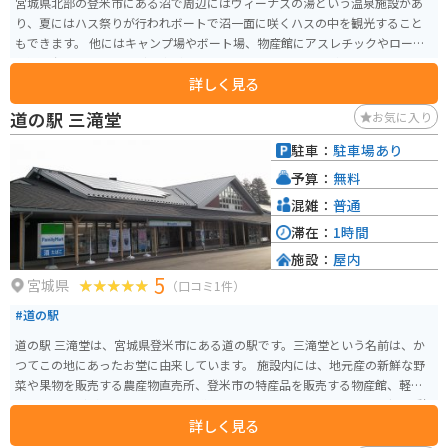
宮城県北部の登米市にある沼で周辺にはヴィーナスの湯という温泉施設があ
り、夏にはハス祭りが行われボートで沼一面に咲くハスの中を観光すること
もできます。 他にはキャンプ場やボート場、物産館にアスレチックやローラ
ー滑り台のあるオランダ風車が目印の長沼フートピア公園があります。コロ
詳しく見る
ナの影響でここ数年は行われておりませんが、春には風土マラソンという登
米市の特産品を味わいながら走るマラソン大会も開かれます。
道の駅 三滝堂
お気に入り
駐車：
駐車場あり
予算：
無料
混雑：
普通
滞在：
1時間
施設：
屋内
5
宮城県
（口コミ1件）
#道の駅
道の駅 三滝堂は、宮城県登米市にある道の駅です。三滝堂という名前は、か
つてこの地にあったお堂に由来しています。 施設内には、地元産の新鮮な野
菜や果物を販売する農産物直売所、登米市の特産品を販売する物産館、軽食
コーナーなどがあります。 また、道の駅 三滝堂は、バイクツーリングの休憩
詳しく見る
場所としても人気です。周辺には、緑豊かな山々が広がっており、ツーリン
グに最適なルートが数多くあります。 特に、栗原市方面へ続く国道398号線