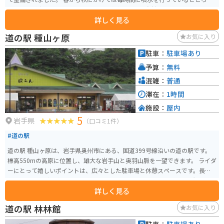
見ることが出来ます。近くには公園や水車もあり、自然の感じるにはもって
詳しく見る
こいの場所です。トイレもあるので、休憩がてらに観光を楽しめるのでおす
すめです。
道の駅 種山ヶ原
お気に入り
駐車：
駐車場あり
予算：
無料
混雑：
普通
滞在：
1時間
施設：
屋内
5
岩手県
（口コミ1件）
#道の駅
道の駅 種山ヶ原は、岩手県奥州市にある、国道399号線沿いの道の駅です。
標高550mの高原に位置し、雄大な岩手山と奥羽山脈を一望できます。 ライダ
ーにとって嬉しいポイントは、広々とした駐車場と休憩スペースです。長距
離のツーリングで疲れた体を休めるのに最適です。また、周辺には景観の良
詳しく見る
いワインディングロードが続くため、バイクでのツーリングにもおすすめで
す。 地元の特産品販売所では、新鮮な野菜や果物、手打ちそば、地元産のブ
道の駅 林林館
お気に入り
ランド肉「いわて短角牛」を使った料理などが楽しめます。特に、岩手山麓
で育った牛乳を使用したソフトクリームは、濃厚な味わいで人気です。 展望