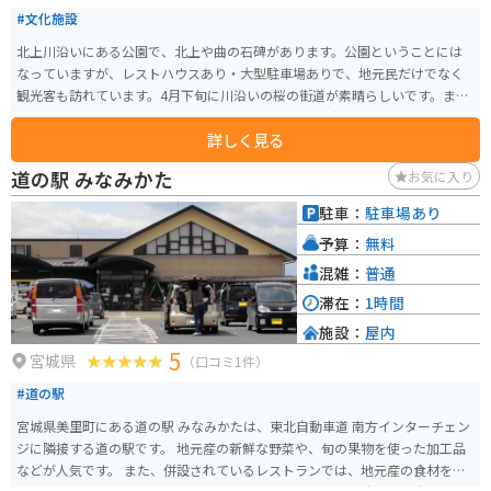
#文化施設
北上川沿いにある公園で、北上や曲の石碑があります。公園ということには
なっていますが、レストハウスあり・大型駐車場ありで、地元民だけでなく
観光客も訪れています。4月下旬に川沿いの桜の街道が素晴らしいです。ま
た、毎朝つきたての餅をレストハウスで食べることも持ち帰ることもできま
詳しく見る
す。くるみ餅が絶品です。一人で行っても家族や友人と行っても、十分楽しめ
る場所です。
道の駅 みなみかた
お気に入り
駐車：
駐車場あり
予算：
無料
混雑：
普通
滞在：
1時間
施設：
屋内
5
宮城県
（口コミ1件）
#道の駅
宮城県美里町にある道の駅 みなみかたは、東北自動車道 南方インターチェン
ジに隣接する道の駅です。 地元産の新鮮な野菜や、旬の果物を使った加工品
などが人気です。 また、併設されているレストランでは、地元産の食材を使