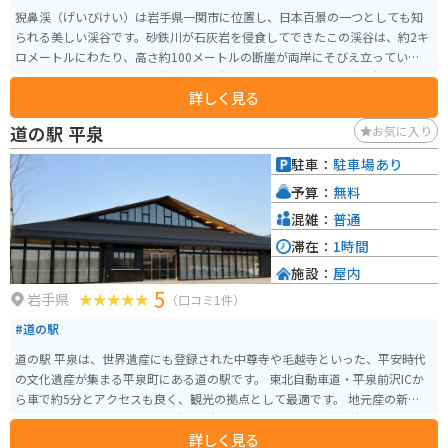
猊鼻渓（げいびけい）は岩手県一関市に位置し、日本百景の一つとしても知
られる美しい渓谷です。砂鉄川が石灰岩を侵食してできたこの渓谷は、約2キ
ロメートルにわたり、高さ約100メートルの断崖が両岸にそびえ立っていま
す。猊鼻渓の名物として、船頭が棹一本で操る舟下りがあり、春の桜、夏の新
詳しく見る
緑、秋の紅葉など、四季折々の自然美を楽しむことができます。 猊鼻渓は国
の名勝にも指定されており、舟下りでは、船頭が唄う「げいびうた」を聞き
道の駅 平泉
お気に入り
ながら、静かな流れの中を進むことができ、渓谷の美しさを間近で感じるこ
とができます。平泉から車で約30分の距離にあり、岩手県の南部に位置する
駐車：
駐車場あり
この地域を楽しむことができます。舟下り体験は1800円で約90分になりま
予算：
無料
す。後半は船頭さんがげいび追分という曲を歌ってくれます。
混雑：
普通
滞在：
1時間
施設：
屋内
5
岩手県
（口コミ1件）
#道の駅
道の駅 平泉は、世界遺産にも登録された中尊寺や毛越寺といった、平安時代
の文化遺産が集まる平泉町にある道の駅です。 東北自動車道・平泉前沢ICか
ら車で約5分とアクセスも良く、観光の拠点として最適です。 地元産の新鮮な
野菜や果物が並ぶ農産物直売所や、岩手県産の南部鉄器や秀衡塗などの工芸
詳しく見る
品を扱う物産館、平泉の郷土料理や麺類が味わえるレストランなどがありま