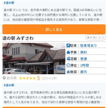
#道の駅
道の駅 だいとうは、岩手県大東町にある道の駅です。国道340号線沿いに位
置し、北上山地の中心に位置する自然豊かな場所に位置しています。 道の駅
には、地元産の農産物や特産品を販売する直売所があり、新鮮な野菜や果
物、山菜、きのこ、手作りの加工品など、地元の味が楽しめます。 大東町
詳しく見る
は、岩手県内でも有数のそばの産地として知られており、道の駅でもそばを
使ったメニューが人気です。特産の「大東そば」は、香りが高くコシが強い
道の駅 みずさわ
お気に入り
のが特徴で、そば好きにはぜひ味わっていただきたい一品です。また、地元
産の食材をふんだんに使った料理を提供するレストランもあり、郷土料理を
駐車：
駐車場あり
堪能することができます。 道の駅には、情報コーナーや休憩スペースも併設
予算：
無料
されており、ドライブの休憩に最適です。周辺には、温泉やキャンプ場など
の観光スポットも点在しており、自然を満喫したい方にもおすすめです。 バ
混雑：
普通
イクで訪れる方は、道の駅の駐車場は広く、バイクも駐車しやすいので安心
滞在：
1時間
です。周辺の道路は、山間部を走るワインディングロードで、景色も楽しめ
施設：
屋内
ます。ただし、冬季は積雪や路面凍結の恐れがあるので注意が必要です。 大
5
東町周辺の観光スポットとしては、岩手県指定天然記念物で樹齢約1,000年の
岩手県
（口コミ1件）
「大トチノキ」や、日本最大級の鍾乳洞である「龍泉洞」、南部藩の城下町
#道の駅
として栄えた「盛岡城跡公園」などがあります。 大東町の名産品としては、
先述の「大東そば」の他に、きのこや山菜、雑穀なども有名です。地元の食
道の駅 みずさわは、岩手県奥州市にある東北自動車道沿いにある道の駅で
材を使ったお土産も道の駅で購入できます。 自然豊かな大東町で、地元の味
す。雄大な自然に囲まれたこの道の駅は、地元の特産品やグルメが楽しめる
覚や景色を楽しみながら、道の駅 だいとうでゆっくりと休憩してみてはいか
場所として人気があります。 地元で採れた新鮮な野菜や果物が並ぶ農産物直
がでしょうか。
売所は、道の駅 みずさわの魅力のひとつです。旬の味覚を味わえるとあっ