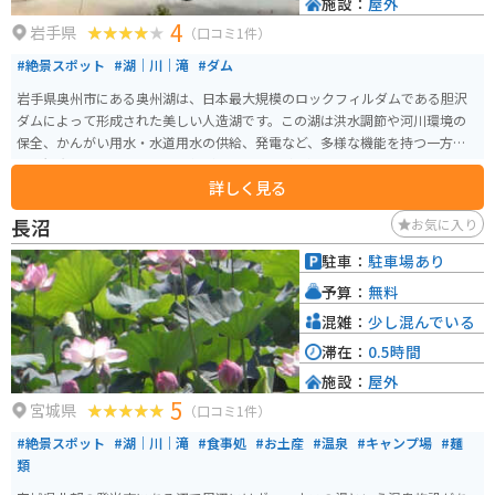
施設：
屋外
4
岩手県
（口コミ1件）
#絶景スポット
#湖｜川｜滝
#ダム
岩手県奥州市にある奥州湖は、日本最大規模のロックフィルダムである胆沢
ダムによって形成された美しい人造湖です。この湖は洪水調節や河川環境の
保全、かんがい用水・水道用水の供給、発電など、多様な機能を持つ一方
で、観光スポットとしても人気があります。 奥州湖では、カヌーやカヤッ
詳しく見る
ク、SUP（スタンドアップパドルボード）などのウォーターアクティビティを
楽しむことができます。初心者でもガイドが同乗するツアーがあるため、安
長沼
お気に入り
全に楽しむことができます。湖畔には「奥州湖交流館」があり、胆沢地域の
郷土や歴史、水に関わる文化について学ぶことができます。また、展望台か
駐車：
駐車場あり
らの眺望は絶景で、四季折々の風景が楽しめます。
予算：
無料
混雑：
少し混んでいる
滞在：
0.5時間
施設：
屋外
5
宮城県
（口コミ1件）
#絶景スポット
#湖｜川｜滝
#食事処
#お土産
#温泉
#キャンプ場
#麺
類