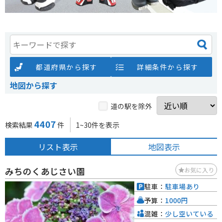
都道府県から探す
詳細条件から探す
地図から探す
道の駅を除外
4407
検索結果
件
1~30件を表示
リスト表示
地図表示
みちのくあじさい園
お気に入り
駐車：
駐車場あり
予算：
1000円
混雑：
少し空いている