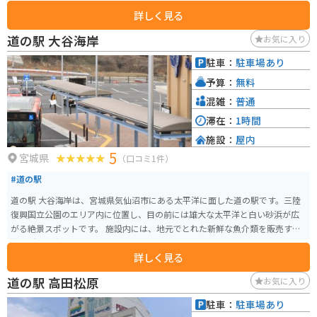
った料理を楽しむことができます。 バイクで訪れる場合、駐車場も広々とし
詳しく見る
ているので安心です。 東北自動車道を利用する際は、ぜひ立ち寄ってみてく
ださい。
道の駅 大谷海岸
お気に入り
駐車：
駐車場あり
予算：
無料
混雑：
普通
滞在：
1時間
施設：
屋内
5
宮城県
（口コミ1件）
#道の駅
道の駅 大谷海岸は、宮城県気仙沼市にある太平洋に面した道の駅です。三陸
復興国立公園のエリア内に位置し、目の前には雄大な太平洋と白い砂浜が広
がる絶景スポットです。 施設内には、地元でとれた新鮮な魚介類を販売する
直売所や、海の幸をふんだんに使った料理が味わえるレストランがありま
詳しく見る
す。また、観光案内所では、周辺の観光スポットや宿泊情報なども入手でき
ます。 バイクで訪れる際には、道の駅に隣接する広い駐車場があるので安心
道の駅 高田松原
お気に入り
です。太平洋を眺めながらのツーリングは、最高の思い出になること間違い
なしです。 周辺には、東日本大震災で被災した気仙沼市の復興のシンボルで
駐車：
駐車場あり
ある「海の市」や、震災遺構として保存されている「気仙沼向洋高校旧校