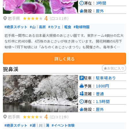
滞在：
3時間
施設：
屋外
4
岩手県
（口コミ1件）
#絶景スポット
#山｜高原
#カフェ｜軽食
#動植物園
岩手県一関市にある日本最大規模のあじさい園です。東京ドーム4個分の広大
な杉林に約400種、4万株のあじさいが咲き誇っています。 開花時期の6月下
旬頃～7月下旬頃には「みちのくあじさいまつり」も開催され、毎年多くの
人々で賑わいます。屋外なので雨天は傘が必須ですが、雨の日ならではのあ
詳しく見る
じさいの表情が楽しめます。園内にはキッチンカーやカフェなどが点在し休
憩がてら利用できます。 園内は山道となっており、舗装されておりませんの
猊鼻渓
お気に入り
で、歩きやすい防水の靴などがオススメです。運転手付きカートを利用して
楽しむこともできます。（有料、予約優先、4台のみ）所要時間約40分。お花
駐車：
駐車場あり
好きやカメラが趣味の方、カップルにもおすすめのスポットです。
予算：
1800円
混雑：
普通
滞在：
1.5時間
施設：
屋外
4
岩手県
（口コミ1件）
#絶景スポット
#湖｜川｜滝
#イベント体験