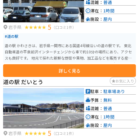
堂」とも呼ばれる）があり、武蔵坊弁慶の木像や弁慶と義経にまつわる像が
混雑：
普通
安置されています。 拝観時間は3月1日から11月3日までが8:30～17:00、11月
滞在：
1時間
4日から2月末日までが8:30～16:30です。拝観料は大人800円、高校生500
施設：
屋内
円、中学生300円、小学生200円です。
5
岩手県
（口コミ1件）
#道の駅
道の駅 かわさきは、岩手県一関市にある国道4号線沿いの道の駅です。 東北
自動車道の平泉前沢インターチェンジから車で約10分の場所にあり、アクセ
スも良好です。 地元で採れた新鮮な野菜や果物、加工品などを販売する産直
コーナーが人気です。 特に、地元産のブランド豚「いわいずみ短角牛」を使
詳しく見る
ったメンチカツやコロッケなどの軽食は、ここでしか味わえない逸品として
人気があります。 また、併設されているレストランでは、地元産の食材をふ
道の駅 だいとう
お気に入り
んだんに使った料理を楽しむことができます。 バイクで訪れる場合は、広い
駐車場があるので安心して駐車できます。 道の駅 かわさきは、地元の特産品
駐車：
駐車場あり
を購入したり、地元グルメを堪能したり、休憩したりと、ドライブやツーリ
予算：
無料
ングの際に便利な休憩スポットです。
混雑：
普通
滞在：
1時間
施設：
屋内
5
岩手県
（口コミ1件）