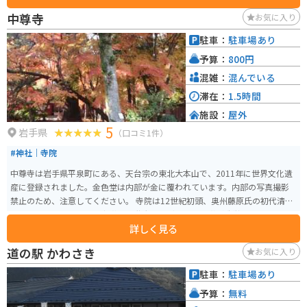
す。 バイクで訪れる場合、広い駐車場があるので安心して駐車できます。 平
中尊寺
お気に入り
泉は、金色堂で有名な中尊寺をはじめ、浄土庭園が美しい毛越寺など、歴史
的な建造物や庭園が多く残されています。 周辺には、柳之御所資料館や達谷
駐車：
駐車場あり
窟など、見どころもたくさんあります。 また、わんこそばやひっつみなどの
予算：
800円
郷土料理もおすすめです。 平泉は、歴史と自然、食を満喫できる魅力的な観
光地です。
混雑：
混んでいる
滞在：
1.5時間
施設：
屋外
5
岩手県
（口コミ1件）
#神社｜寺院
中尊寺は岩手県平泉町にある、天台宗の東北大本山で、2011年に世界文化遺
産に登録されました。金色堂は内部が金に覆われています。内部の写真撮影
禁止のため、注意してください。 寺院は12世紀初頭、奥州藤原氏の初代清衡
公によって建立され、多宝塔や二階大堂など多くの堂塔が造営されました。
詳しく見る
その目的は、前九年役・後三年役という長い戦乱で亡くなった人々の霊を慰
め、仏国土を建築することでした。 14世紀に堂塔の多くは焼失しましたが、
道の駅 かわさき
お気に入り
金色堂をはじめとする3000点以上の国宝や重要文化財が現存し、東日本随一
の平安仏教美術の宝庫とされています。 中尊寺の表参道である月見坂は樹齢3
駐車：
駐車場あり
50～400年の杉が並び、その多くは江戸時代に伊達藩によって植樹されたも
予算：
無料
のです。月見坂を登ると、本堂の手前左側に「弁慶堂」（正式には「愛宕