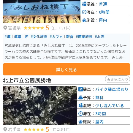
混雑：
普通
滞在：
6時間
施設：
屋内
5
宮城県
（口コミ1件）
#海｜海岸｜岬
#文化施設
#カフェ｜軽食
#商業施設
#お酒
宮城県気仙沼市にある「みしおね横丁」は、2019年夏にオープンしたトレー
ラーハウス型の店舗集合型横丁です。気仙沼にこれまでなかった個性的なお
店が集まる場所として、地元住民や観光客に人気を集めています。 みしおね
横丁には、バー、メキシカン料理、インドネシア料理、沖縄料理、ラーメ
詳しく見る
ン、朝食を提供する店舗など、多様なグルメスポットが揃っています。気仙沼
魚市場の近くに位置し、漁港としての気仙沼市の魅力を感じることができる
北上市立公園展勝地
お気に入り
スポットです。各店舗の営業時間や休業日は異なるため、訪問前に確認する
ことをおすすめします。
駐車：
バイク駐車場あり
予算：
無料
混雑：
少し混んでいる
滞在：
3時間
施設：
屋内
5
岩手県
（口コミ1件）