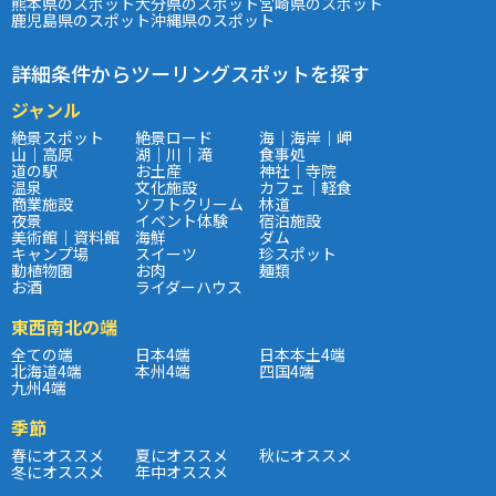
熊本県のスポット
大分県のスポット
宮崎県のスポット
鹿児島県のスポット
沖縄県のスポット
詳細条件からツーリングスポットを探す
ジャンル
絶景スポット
絶景ロード
海｜海岸｜岬
山｜高原
湖｜川｜滝
食事処
道の駅
お土産
神社｜寺院
温泉
文化施設
カフェ｜軽食
商業施設
ソフトクリーム
林道
夜景
イベント体験
宿泊施設
美術館｜資料館
海鮮
ダム
キャンプ場
スイーツ
珍スポット
動植物園
お肉
麺類
お酒
ライダーハウス
東西南北の端
全ての端
日本4端
日本本土4端
北海道4端
本州4端
四国4端
九州4端
季節
春にオススメ
夏にオススメ
秋にオススメ
冬にオススメ
年中オススメ