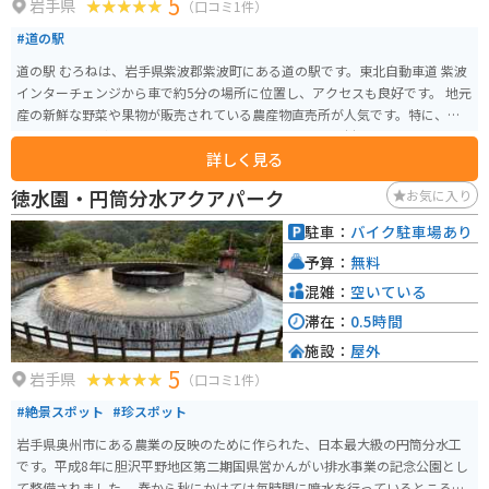
5
岩手県
（口コミ1件）
#道の駅
道の駅 むろねは、岩手県紫波郡紫波町にある道の駅です。東北自動車道 紫波
インターチェンジから車で約5分の場所に位置し、アクセスも良好です。 地元
産の新鮮な野菜や果物が販売されている農産物直売所が人気です。特に、旬
のりんごやぶどうは格別です。レストランでは、地元食材をふんだんに使っ
詳しく見る
た料理を楽しむことができます。おすすめは、紫波町産のひとめぼれを使っ
た「ひとめぼれ御膳」です。 バイクで訪れる場合、道の駅 むろねは広々とし
徳水園・円筒分水アクアパーク
お気に入り
た駐車場があるので安心です。周辺には、緑豊かな自然が広がっており、ツ
ーリングの休憩場所としても最適です。道の駅から少し足を延ばせば、城山
駐車：
バイク駐車場あり
公園や南昌寺など、歴史を感じられる観光スポットもあります。 お土産に
予算：
無料
は、地元産のりんごを使ったジュースやジャム、南部せんべいなどがおすす
めです。
混雑：
空いている
滞在：
0.5時間
施設：
屋外
5
岩手県
（口コミ1件）
#絶景スポット
#珍スポット
岩手県奥州市にある農業の反映のために作られた、日本最大級の円筒分水工
です。平成8年に胆沢平野地区第二期国県営かんがい排水事業の記念公園とし
て整備されました。 春から秋にかけては毎時間に噴水を行っているところを