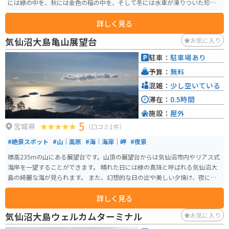
には緑の中を、秋には金色の稲の中を、そして冬には水車が凍りついた珍し
い光景を見ることができます。
詳しく見る
気仙沼大島亀山展望台
お気に入り
駐車：
駐車場あり
予算：
無料
混雑：
少し空いている
滞在：
0.5時間
施設：
屋外
5
宮城県
（口コミ1件）
#絶景スポット
#山｜高原
#海｜海岸｜岬
#夜景
標高235mの山にある展望台です。山頂の展望台からは気仙沼市内やリアス式
海岸を一望することができます。 晴れた日には緑の真珠と呼ばれる気仙沼大
島の綺麗な海が見られます。 また、幻想的な日の出や美しい夕焼け、夜には
満天の星空を見ることができます。
詳しく見る
気仙沼大島ウェルカムターミナル
お気に入り