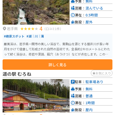
予算：
無料
ているので、バイクでのツーリングにも最適なエリアです。 厳美渓を訪れた
際には、ぜひ道の駅 厳美渓にも立ち寄ってみてください。
混雑：
混んでいる
滞在：
0.5時間
施設：
屋外
4
岩手県
（口コミ1件）
#絶景スポット
#湖｜川｜滝
厳美渓は、岩手県一関市の美しい渓谷で、栗駒山を源とする磐井川が長い年
月をかけて侵食して形成された自然の芸術です。全長約2キロメートルにわた
って続く渓谷は、奇岩や深淵、甌穴（おうけつ）などが点在します。この景
観は国の名勝および天然記念物に指定されています。 見どころは、「空飛ぶ
詳しく見る
団子」と呼ばれる名物です。滝見台から対岸の茶屋に向かって注文すると、
ワイヤーを使って団子が届けられるユニークな体験が楽しめます。また、遊
道の駅 むろね
お気に入り
歩道が整備されており、吊り橋から上流と下流の異なる景観を楽しむことが
できます。春の新緑や秋の紅葉シーズンは特に美しく、多くの観光客が訪れ
駐車：
駐車場あり
ます。また、周辺には道の駅厳美渓や温泉施設もあり、一日を通して楽しむ
予算：
無料
ことができます。
混雑：
普通
滞在：
1時間
施設：
屋内