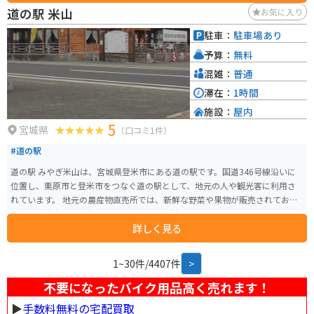
にタコは絶品です。 道の駅 さんさん南三陸でも、新鮮な魚介類を使った料理
道の駅 米山
お気に入り
や、地元の特産品を購入することができます。 震災の記憶を未来へ繋ぐ場所
として、ぜひ一度訪れてみてください。
駐車：
駐車場あり
予算：
無料
混雑：
普通
滞在：
1時間
施設：
屋内
5
宮城県
（口コミ1件）
#道の駅
道の駅 みやぎ米山は、宮城県登米市にある道の駅です。国道346号線沿いに
位置し、栗原市と登米市をつなぐ道の駅として、地元の人や観光客に利用さ
れています。 地元の農産物直売所では、新鮮な野菜や果物が販売されてお
り、特に登米産のお米は人気です。また、併設されているレストランでは、
詳しく見る
地元の食材を使った料理を楽しむことができます。おすすめは、登米産のブ
ランド豚「みやぎさとやまと豚」を使った豚丼です。 バイクで訪れる場合、
道の駅には広い駐車場が完備されているので安心です。周辺には、緑豊かな
1~30件/4407件
>
丘陵地帯が広がっており、ツーリングの休憩スポットとしても最適です。栗
駒国定公園や伊豆沼・内沼などの観光スポットへのアクセスも良好です。 道
不要になったバイク用品高く売れます！
の駅 みやぎ米山は、地元の美味しいものを堪能できるだけでなく、周辺の観
▶︎
手数料無料の宅配買取
光拠点としても便利な場所です。