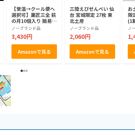
【常温→クール便へ
三陸えびせんべい 仙
お
選択可】菓匠三全 萩
台 宮城限定 27枚 東
限
の月10個入り 簡易箱
北土産
(1
宮城お土産 仙台銘菓
ん
ノーブランド品
ノーブランド品
ノ
風
3,430円
2,060円
1,
Amazonで見る
Amazonで見る