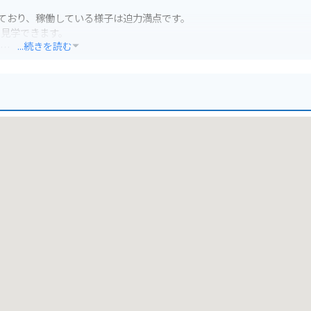
ており、稼働している様子は迫力満点です。
を見学できます。
...続きを読む
があります。
、農作業車などには注意が必要です。