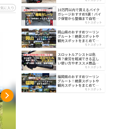
イルド
お気に入り
10万円以内で買えるバイク
ガレージおすすめ9選！バイ
ク保管から整備まで自宅で
楽々
モトスポット
岡山県のおすすめツーリン
グルート！絶景スポットや
観光スポットをまとめて紹
介
モトスポット
スロットルアシストは危
険？疲労を軽減できる正し
い使い方やオススメ商品を
紹介
モトスポット
福岡県のおすすめツーリン
グルート！絶景スポットや
観光スポットをまとめて紹
介
モトスポット