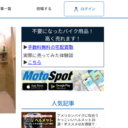
記事一覧
投稿する
ログイン
不要になったバイク用品！
高く売れます！
▶︎
手数料無料の宅配買取
実際に売ってみた体験談
▶︎
こちら
人気記事
アメリカンバイクに似合う
かっこいいヘルメット20
選！オススメはお洒落でワ
モトスポット