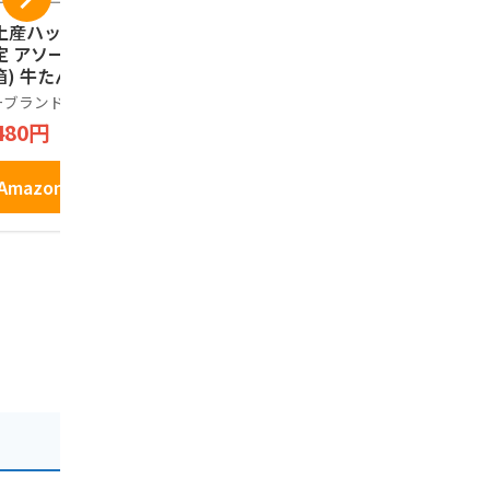
土産ハッピー 東北
蔵王銘菓 樹氷ロマン
天然生活 3
定 アソート 24枚
16本入
まぼこアソー
箱) 牛たん風味 ず
枚入り） 常
樹氷ロマン
だ味 ほたてバター
ま 宮城 仙台
ーブランド品
天然生活
2,080円
味 3種
レーン チー
480円
2,499円
ン 詰め合わ
装 おかず 
Amazonで見る
おやつ
Amazonで見る
Amazo