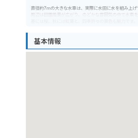
直径約7mの大きな水車は、実際に水田に水を組み上げ
周辺は田園風景が広がり、のどかな雰囲気の中で水車
春には桜、秋には紅葉と、四季折々の景色も魅力です。
バイクで訪れる際は、水車小屋の近くに駐車スペース
基本情報
周辺道路は比較的走りやすいですが、田園地帯のため