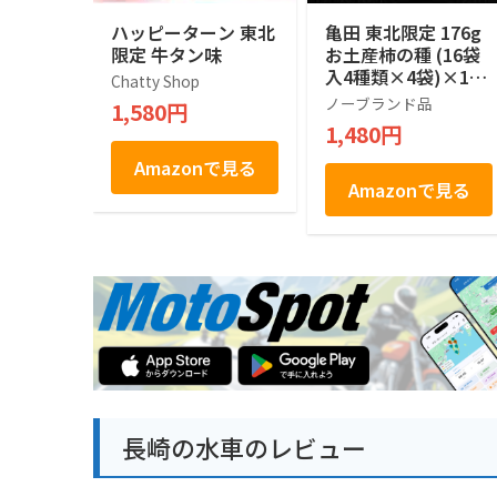
ハッピーターン 東北
亀田 東北限定 176g
限定 牛タン味
お土産柿の種 (16袋
入4種類×4袋)×1箱
Chatty Shop
田子にんにく味 いか
ノーブランド品
1,580円
焼き醤油マヨネーズ
1,480円
風味 ほたてバター
牛たん風味
Amazonで見る
Amazonで見る
長崎の水車のレビュー