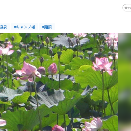
#温泉
#キャンプ場
#麺類