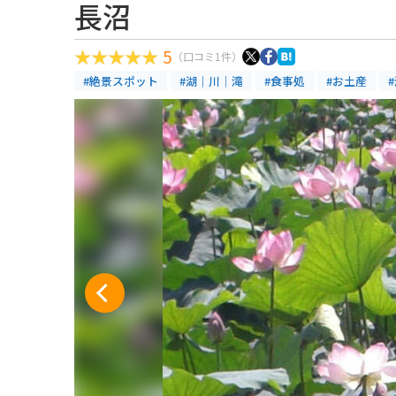
長沼
5
（口コミ1件）
#絶景スポット
#湖｜川｜滝
#食事処
#お土産