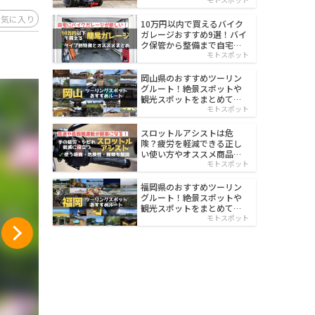
イルド
お気に入り
10万円以内で買えるバイク
ガレージおすすめ9選！バイ
ク保管から整備まで自宅で
楽々
モトスポット
岡山県のおすすめツーリン
グルート！絶景スポットや
観光スポットをまとめて紹
介
モトスポット
スロットルアシストは危
険？疲労を軽減できる正し
い使い方やオススメ商品を
紹介
モトスポット
福岡県のおすすめツーリン
グルート！絶景スポットや
観光スポットをまとめて紹
介
モトスポット