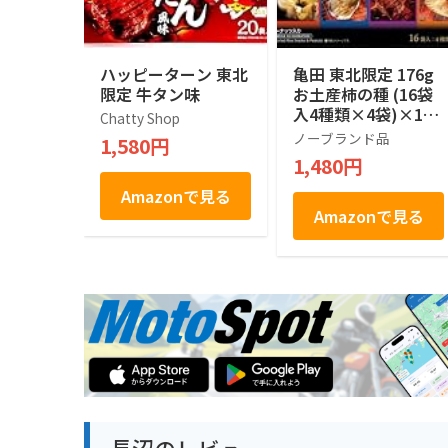
ハッピーターン 東北
亀田 東北限定 176g
限定 牛タン味
お土産柿の種 (16袋
入4種類×4袋)×1箱
Chatty Shop
田子にんにく味 いか
ノーブランド品
1,580円
焼き醤油マヨネーズ
1,480円
風味 ほたてバター
牛たん風味
Amazonで見る
Amazonで見る