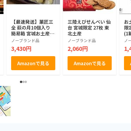
【最速発送】菓匠三
三陸えびせんべい 仙
お
全 萩の月10個入り
台 宮城限定 27枚 東
限
簡易箱 宮城お土産
北土産
(1
仙台銘菓
ん
ノーブランド品
ノーブランド品
ノ
風
3,430円
2,060円
1,
Amazonで見る
Amazonで見る