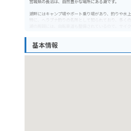
宮城県の長沼は、自然豊かな場所にある湖です。
湖畔にはキャンプ場やボート乗り場があり、釣りや水
特に、ヘラブナ釣りの名所として知られており、多く
湖の周囲には、自転車道も整備されているので、サイ
バイクで行く場合は、湖畔の駐車場に停めて、景色を
基本情報
春には桜、秋には紅葉と、四季折々の美しい景色を楽
す。