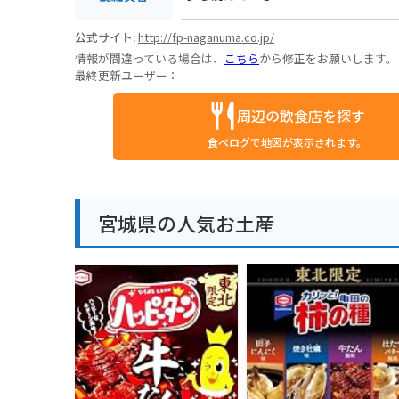
公式サイト:
http://fp-naganuma.co.jp/
情報が間違っている場合は、
こちら
から修正をお願いします。
最終更新ユーザー：
周辺の飲食店を探す
食べログで地図が表示されます。
宮城県の人気お土産