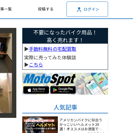
記事一覧
投稿する
ログイン
不要になったバイク用品！
高く売れます！
▶︎
手数料無料の宅配買取
実際に売ってみた体験談
▶︎
こちら
人気記事
アメリカンバイクに似合う
かっこいいヘルメット20
選！オススメはお洒落でワ
モトスポット