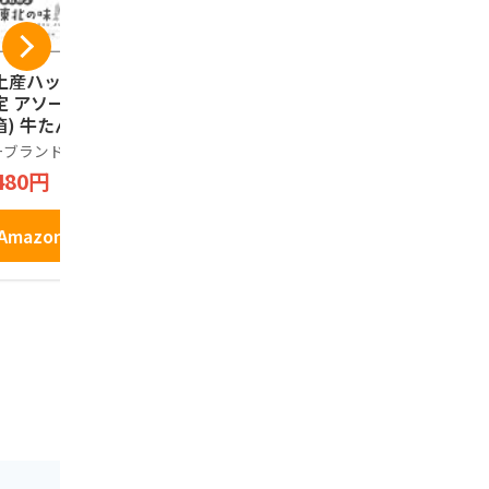
土産ハッピー 東北
天然生活 3種の笹か
蔵王銘菓 
定 アソート 24枚
まぼこアソート (10
16本入
箱) 牛たん風味 ず
枚入り） 常温 笹か
樹氷ロマン
だ味 ほたてバター
ま 宮城 仙台 名物 プ
ーブランド品
天然生活
1,698円
味 3種
レーン チーズ 牛タ
480円
2,499円
ン 詰め合わせ 個包
装 おかず おつまみ
Amazo
おやつ
Amazonで見る
Amazonで見る