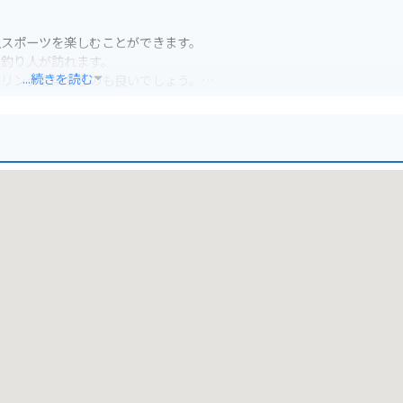
上スポーツを楽しむことができます。
の釣り人が訪れます。
...続きを読む
クリングを楽しむのも良いでしょう。
楽しみながら散策するのがおすすめです。
しむことができます。周辺には温泉地もあるので、観光の拠点としても最