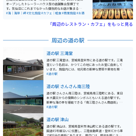
ませんので、歩きやすい防水の靴などがオススメです。
オープンしたトレーラーハウス型の店舗集合型横丁で
運転手付きカートを利用して楽しむこともできます。
す。気仙沼にこれまでなかった個性的なお店が集まる場
（有料、予約優先、4台のみ）所要時間約40分。お花好
所として、地元住民や観光客に人気を集めています。 み
#海｜海岸｜岬
#文化施設
#カフェ｜軽食
#商業施設
#お酒
きやカメラが趣味の方、カップルにもおすすめのスポッ
しおね横丁には、バー、メキシカン料理、インドネシア
トです。
料理、沖縄料理、ラーメン、朝食を提供する店舗など、
「周辺のレストラン・カフェ」をもっと見る
多様なグルメスポットが揃っています。気仙沼魚市場の
近くに位置し、漁港としての気仙沼市の魅力を感じるこ
とができるスポットです。各店舗の営業時間や休業日は
周辺の道の駅
異なるため、訪問前に確認することをおすすめします。
道の駅 三滝堂
道の駅 三滝堂は、宮城県登米市にある道の駅です。三滝
堂という名前は、かつてこの地にあったお堂に由来して
います。 施設内には、地元産の新鮮な野菜や果物を販売
する農産物直売所、登米市の特産品を販売する物産館、
#道の駅
軽食コーナーなどがあります。 また、道の駅 三滝堂は、
バイクツーリングの休憩場所としても人気です。周辺に
道の駅 さんさん南三陸
は、緑豊かな山々が広がっており、ツーリングに最適な
ルートが数多くあります。 特に、栗原市方面へ続く国道
道の駅 さんさん南三陸は、宮城県南三陸町にある、東日
398号線は、変化に富んだワインディングロードとして
本大震災からの復興のシンボルともいえる道の駅です。
知られており、多くのライダーに楽しまれています。 道
新鮮な海の幸を堪能できる「南三陸さんさん商店街」
の駅 三滝堂で休憩する際には、地元産の食材を使用した
や、震災を語り継ぐ「南三陸町震災復興祈念公園」など
#道の駅
料理や、登米市の特産品である「はっと汁」などを味わ
が併設されており、一日中楽しむことができます。 バイ
ってみてはいかがでしょうか。
クで訪れる場合、駐車場も広く、休憩場所としても最適
道の駅 津山
です。 南三陸町は、新鮮な魚介類が有名で、特にタコは
絶品です。 道の駅 さんさん南三陸でも、新鮮な魚介類を
道の駅 津山は、宮城県登米市津山町にある道の駅です。
使った料理や、地元の特産品を購入することができま
国道45号線沿いに位置し、三陸自動車道・登米ICから車
す。 震災の記憶を未来へ繋ぐ場所として、ぜひ一度訪れ
で約5分の場所にあります。 周辺には、歴史を感じさせ