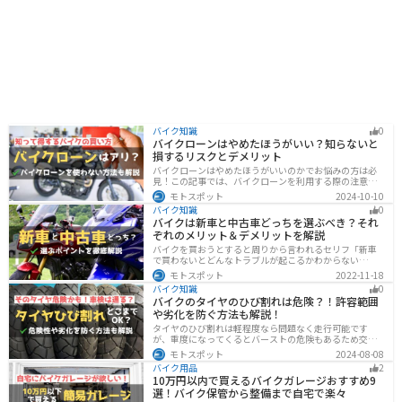
バイク知識
0
バイクローンはやめたほうがいい？知らないと
損するリスクとデメリット
バイクローンはやめたほうがいいのかでお悩みの方は必
見！この記事では、バイクローンを利用する際の注意点
や失敗しない選び方を解説しています。実は、バイクロ
モトスポット
2024-10-10
ーンの選び方にはコツがあります。この記事を読めば、
バイク知識
0
自分に合った賢い選択をすることが可能です。
バイクは新車と中古車どっちを選ぶべき？それ
ぞれのメリット＆デメリットを解説
バイクを買おうとすると周りから言われるセリフ「新車
で買わないとどんなトラブルが起こるかわからない
ぞ！」「いやいや、どうせ転ぶんだから中古車で十分
モトスポット
2022-11-18
だ！」…いろんな意見があるから迷いますよね。でも新
バイク知識
0
車と中古車、どちらにも良い点と悪い点があるんです。
バイクのタイヤのひび割れは危険？！許容範囲
それぞれの特徴について解説します。
や劣化を防ぐ方法も解説！
タイヤのひび割れは軽程度なら問題なく走行可能です
が、重度になってくるとバーストの危険もあるため交換
が必要です。どの程度なら大丈夫なのか、タイヤのひび
モトスポット
2024-08-08
割れを防ぐ方法などまとめました。快適安全にバイクに
バイク用品
2
乗るためにもしっかりとチェックしておきましょう。
10万円以内で買えるバイクガレージおすすめ9
選！バイク保管から整備まで自宅で楽々