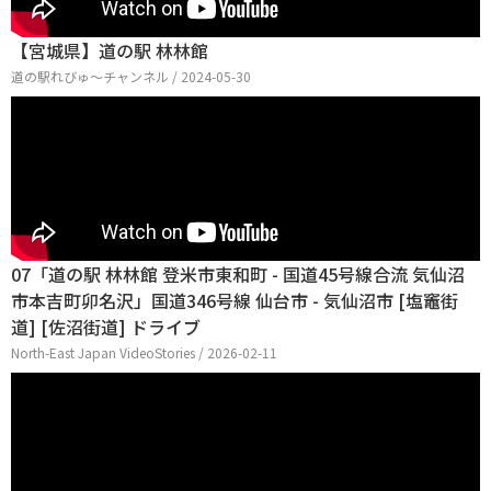
【宮城県】道の駅 林林館
道の駅れびゅ〜チャンネル / 2024-05-30
07「道の駅 林林館 登米市東和町 - 国道45号線合流 気仙沼
市本吉町卯名沢」国道346号線 仙台市 - 気仙沼市 [塩竈街
道] [佐沼街道] ドライブ
North-East Japan VideoStories / 2026-02-11