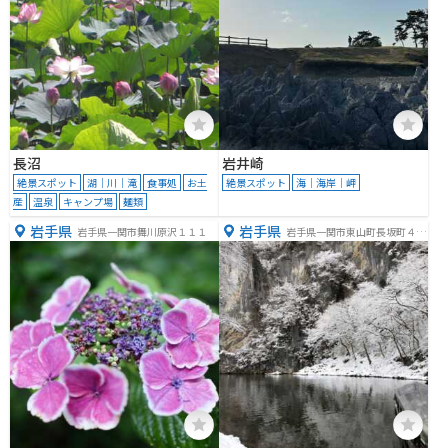
長沼
岩井崎
絶景スポット
湖｜川｜滝
食事処
お土
絶景スポット
海｜海岸｜岬
産
温泉
キャンプ場
麺類
岩手県
岩手県
岩手県一関市舞川原沢１１１
岩手県一関市東山町長坂町４６
７