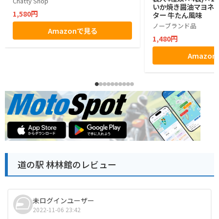
Chatty Shop
いか焼き醤油マヨネー
1,580円
ター 牛たん風味
ノーブランド品
Amazonで見る
1,480円
Amazo
道の駅 林林館のレビュー
未ログインユーザー
2022-11-06 23:42