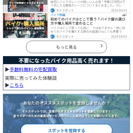
自宅にバイクガレージが欲しい人必見！予算10万円以下
で手に入る簡易ガレージについてまとめました。ガレー
ジの種類やメリットデメリットからオススメ商品まで徹
モトスポット
2024-06-03
底解説しますので、自宅にセキュリティの高いバイク保
バイク知識
0
管庫や整備場所が欲しい方は参考にしてください。
初めてのバイクはどこで買う？バイク屋の選び
方や購入場所で変わること
バイクはどこで買っても同じ…ではありません！特に初
めてのバイクを購入する際のお店選びはとても重要で
す。どんなお店で購入するのがベストなのか？失敗しな
モトスポット
2024-06-03
いお店選びのポイントをまとめます。
もっと見る
不要になったバイク用品高く売れます！
▶︎
手数料無料の宅配買取
実際に売ってみた体験談
▶︎
こちら
あなたのオススメスポットを登録しませんか？
モトスポットでは、皆様からオススメスポットを募集しています！
全ライダーのための最高なサービス作りに、ご協力よろしくお願いいたします。
スポットを登録する