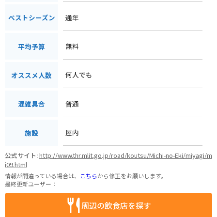
通年
ベストシーズン
無料
平均予算
何人でも
オススメ人数
普通
混雑具合
屋内
施設
公式サイト:
http://www.thr.mlit.go.jp/road/koutsu/Michi-no-Eki/miyagi/m
i09.html
情報が間違っている場合は、
こちら
から修正をお願いします。
最終更新ユーザー：
周辺の飲食店を探す