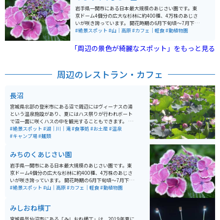
た、海蝕洞の岩孔や奇岩も見どころの一つで、地質学的
岩手県一関市にある日本最大規模のあじさい園です。東
にも興味深いスポットです。周辺には観光案内所や休憩
京ドーム4個分の広大な杉林に約400種、4万株のあじさ
所も整備されています。アクセスも良く、気仙沼市の中
いが咲き誇っています。 開花時期の6月下旬頃～7月下旬
心部から車で約20分と訪れやすい場所にあります。
頃には「みちのくあじさいまつり」も開催され、毎年多
#絶景スポット
#山｜高原
#カフェ｜軽食
#動植物園
くの人々で賑わいます。屋外なので雨天は傘が必須です
が、雨の日ならではのあじさいの表情が楽しめます。園
「周辺の景色が綺麗なスポット」をもっと見る
内にはキッチンカーやカフェなどが点在し休憩がてら利
用できます。 園内は山道となっており、舗装されており
ませんので、歩きやすい防水の靴などがオススメです。
周辺のレストラン・カフェ
運転手付きカートを利用して楽しむこともできます。
（有料、予約優先、4台のみ）所要時間約40分。お花好
きやカメラが趣味の方、カップルにもおすすめのスポッ
長沼
トです。
宮城県北部の登米市にある沼で周辺にはヴィーナスの湯
という温泉施設があり、夏にはハス祭りが行われボート
で沼一面に咲くハスの中を観光することもできます。 他
にはキャンプ場やボート場、物産館にアスレチックやロ
#絶景スポット
#湖｜川｜滝
#食事処
#お土産
#温泉
ーラー滑り台のあるオランダ風車が目印の長沼フートピ
#キャンプ場
#麺類
ア公園があります。コロナの影響でここ数年は行われて
おりませんが、春には風土マラソンという登米市の特産
みちのくあじさい園
品を味わいながら走るマラソン大会も開かれます。
岩手県一関市にある日本最大規模のあじさい園です。東
京ドーム4個分の広大な杉林に約400種、4万株のあじさ
いが咲き誇っています。 開花時期の6月下旬頃～7月下旬
頃には「みちのくあじさいまつり」も開催され、毎年多
#絶景スポット
#山｜高原
#カフェ｜軽食
#動植物園
くの人々で賑わいます。屋外なので雨天は傘が必須です
が、雨の日ならではのあじさいの表情が楽しめます。園
みしおね横丁
内にはキッチンカーやカフェなどが点在し休憩がてら利
用できます。 園内は山道となっており、舗装されており
宮城県気仙沼市にある「みしおね横丁」は、2019年夏に