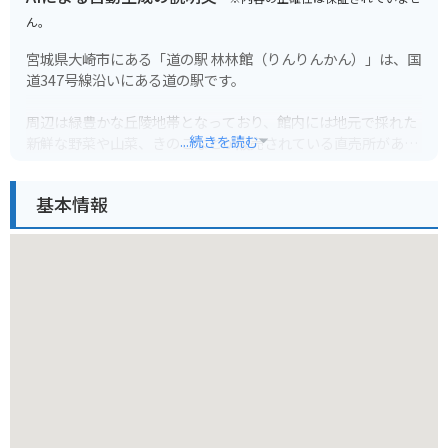
ん。
宮城県大崎市にある「道の駅 林林館（りんりんかん）」は、国
道347号線沿いにある道の駅です。
周辺は緑豊かな丘陵地帯となっており、館内には地元で採れた
...続きを読む
新鮮な野菜や山菜、きのこなどが販売されている直売所があり
ます。
基本情報
特に人気なのは、地元産のブランド米「ササニシキ」や「ひと
めぼれ」を使ったおにぎりや弁当です。
また、レストランでは、地元産の食材をふんだんに使った郷土
料理やそばなどを味わうことができます。
バイクでのツーリングにも最適な場所で、駐車場も広いため、
休憩場所としてもおすすめです。
道の駅 林林館では、季節ごとのイベントも開催されているの
で、訪れる前にホームページなどで情報をチェックしておくと
良いでしょう。