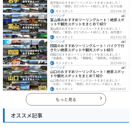
岩手県のおすすめツーリングルートをまとめました！
「北部」「南部」の2つのルート紹介します。壮大な自然
や歴史的な観光スポットが多く存在するので楽しめま
モトスポット
2023-04-20
す。バイクで岩手県にツーリングに行く際は参考にして
ツーリング
1
ください。
富山県のおすすめツーリングルート！絶景スポ
ットや観光スポットをまとめて紹介
富山県のおすすめツーリングルートをまとめました！
「西部」「東部」の2つのルート紹介します。自然豊かな
山と海、温泉が充実しており、美術館などもあるので、
モトスポット
2023-02-28
自然を満喫するツーリングができます。バイクで富山県
ツーリング
0
にツーリングに行く際は参考にしてください。
四国のおすすめツーリングルート！バイクで行
きたい絶景スポットや観光スポット紹介
四国のおすすめツーリングスポットをまとめました！
「徳島県」「香川県」「愛媛県」「高知県」の各県の観
光地紹介します。自然豊かな山々や湖、温泉地が点在
モトスポット
2023-09-11
し、四季折々の景色を楽しめるスポットが多数ありま
ツーリング
0
す。バイクで四国にツーリングに行く際は参考にしてく
山口のおすすめツーリングルート！絶景スポッ
ださい。
トや観光スポットをまとめて紹介
山口県のおすすめツーリングルートをまとめました！
「北部」「中部」「西部」の3つのルート紹介します。美
しい海岸線や山々を楽しむことができます。バイクで山
モトスポット
2023-04-07
口県にツーリングに行く際は参考にしてください。
もっと見る
オススメ記事