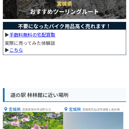
宮城県
おすすめツーリングルート
不要になったバイク用品高く売れます！
▶︎
手数料無料の宅配買取
実際に売ってみた体験談
▶︎
こちら
道の駅 林林館に近い場所
宮城県
宮城県
宮城県登米市迫町北方
宮城県気仙沼市波路上岩井崎