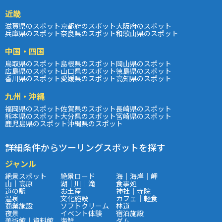
近畿
滋賀県のスポット
京都府のスポット
大阪府のスポット
兵庫県のスポット
奈良県のスポット
和歌山県のスポット
中国・四国
鳥取県のスポット
島根県のスポット
岡山県のスポット
広島県のスポット
山口県のスポット
徳島県のスポット
香川県のスポット
愛媛県のスポット
高知県のスポット
九州・沖縄
福岡県のスポット
佐賀県のスポット
長崎県のスポット
熊本県のスポット
大分県のスポット
宮崎県のスポット
鹿児島県のスポット
沖縄県のスポット
詳細条件からツーリングスポットを探す
ジャンル
絶景スポット
絶景ロード
海｜海岸｜岬
山｜高原
湖｜川｜滝
食事処
道の駅
お土産
神社｜寺院
温泉
文化施設
カフェ｜軽食
商業施設
ソフトクリーム
林道
夜景
イベント体験
宿泊施設
美術館｜資料館
海鮮
ダム