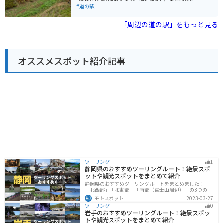
てみてください。
る津山城跡や、自然豊かな横山不動尊などがあり、観光
#道の駅
の拠点としても便利です。また、物産館では、地元産の
新鮮な野菜や果物、海産物などが販売されており、お土
「周辺の道の駅」をもっと見る
産探しにも最適です。 バイクで訪れる場合は、駐車場も
広く、休憩スペースもあるので、ツーリングの途中に立
ち寄るのも良いでしょう。 地元の名産品としては、「油
麩丼」が有名です。油麩とは、小麦粉のたんぱく質であ
オススメスポット紹介記事
るグルテンを油で揚げたもので、宮城県北部ではおなじ
みの食材です。道の駅 津山内のレストランでも味わうこ
とができます。 見どころとしては、道の駅のすぐそばに
流れる北上川からの眺めがおすすめです。春には桜並木
が美しく、秋には紅葉を楽しむことができます。
ツーリング
1
静岡県のおすすめツーリングルート！絶景スポ
ットや観光スポットをまとめて紹介
静岡県のおすすめツーリングルートをまとめました！
「北西部」「北東部」「南部（富士山周辺）」の3つのル
ート紹介します。富士山を中心に自然豊かな景色や食事
モトスポット
2023-03-27
を楽しめるスポットが多数あります。バイクで静岡県に
ツーリング
0
ツーリングに行く際は参考にしてください。
岩手のおすすめツーリングルート！絶景スポッ
トや観光スポットをまとめて紹介