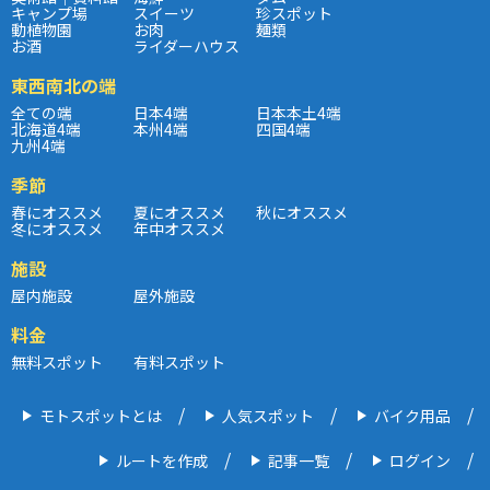
キャンプ場
スイーツ
珍スポット
動植物園
お肉
麺類
お酒
ライダーハウス
東西南北の端
全ての端
日本4端
日本本土4端
北海道4端
本州4端
四国4端
九州4端
季節
春にオススメ
夏にオススメ
秋にオススメ
冬にオススメ
年中オススメ
施設
屋内施設
屋外施設
料金
無料スポット
有料スポット
モトスポットとは
人気スポット
バイク用品
ルートを作成
記事一覧
ログイン