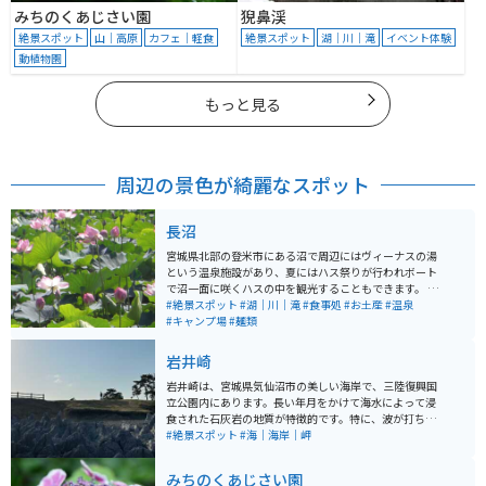
みちのくあじさい園
猊鼻渓
絶景スポット
山｜高原
カフェ｜軽食
絶景スポット
湖｜川｜滝
イベント体験
動植物園
もっと見る
周辺の景色が綺麗なスポット
長沼
宮城県北部の登米市にある沼で周辺にはヴィーナスの湯
という温泉施設があり、夏にはハス祭りが行われボート
で沼一面に咲くハスの中を観光することもできます。 他
にはキャンプ場やボート場、物産館にアスレチックやロ
#絶景スポット
#湖｜川｜滝
#食事処
#お土産
#温泉
ーラー滑り台のあるオランダ風車が目印の長沼フートピ
#キャンプ場
#麺類
ア公園があります。コロナの影響でここ数年は行われて
おりませんが、春には風土マラソンという登米市の特産
岩井崎
品を味わいながら走るマラソン大会も開かれます。
岩井崎は、宮城県気仙沼市の美しい海岸で、三陸復興国
立公園内にあります。長い年月をかけて海水によって浸
食された石灰岩の地質が特徴的です。特に、波が打ち寄
せるたびに潮を吹き上げる「潮吹岩」は圧巻で、自然の
#絶景スポット
#海｜海岸｜岬
力強さと美しさを感じさせてくれます。 他にも「龍の
松」と呼ばれる復興のシンボルとなった松の木があり、
みちのくあじさい園
東日本大震災後の再生の象徴として知られています。ま