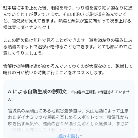
駐車場に車を止めた後、階段を降り、つり橋を渡り細い道なりに進
んでいくと川が見えてきます。その川沿いに遊歩道を進んでいく
と、間欠泉が見えてきます。熱湯と蒸気が空に向かって吹き上げる
様は実にダイナミック！
ここの間欠泉は無料で見ることができます。遊歩道左側の窪みにあ
る熱湯スポットで温泉卵を作ることもできます。とても熱いので注
意して作りましょう。
雪解けの時期は道がぬかるんでいて歩くのが大変なので、 乾燥して
晴れの日が続いた時期に行くことをオススメします。
AIによる自動生成の説明文
※内容の正確性は保証されていませ
ん。
宮城県の栗駒山にある地獄谷遊歩道は、火山活動によって生ま
れたダイナミックな景観を楽しめるスポットです。噴気孔から
吹き出す蒸気や、硫黄の香りが漂う荒涼とした風景は、まさに
「地獄」と呼ぶにふさわしい迫力です。
...続きを読む