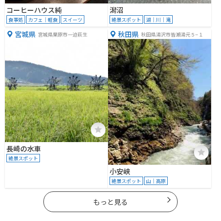
コーヒーハウス純
潟沼
食事処
カフェ｜軽食
スイーツ
絶景スポット
湖｜川｜滝
宮城県
秋田県
宮城県栗原市一迫萩生
秋田県湯沢市皆瀬湯元５−１
長崎の水車
絶景スポット
小安峡
絶景スポット
山｜高原
もっと見る