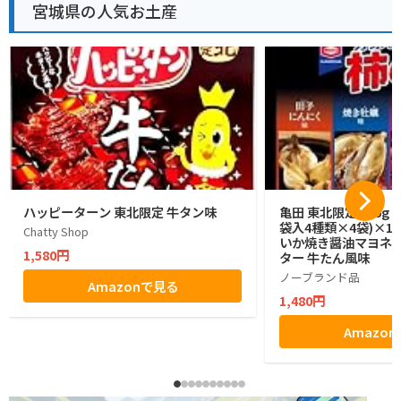
宮城県の人気お土産
ハッピーターン 東北限定 牛タン味
亀田 東北限定 176g 
袋入4種類×4袋)×1
Chatty Shop
いか焼き醤油マヨネー
1,580円
ター 牛たん風味
ノーブランド品
Amazonで見る
1,480円
Amazo