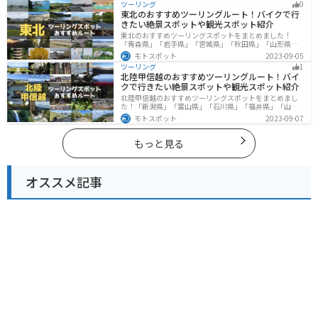
ツーリング
0
ングに行く際は参考にしてください。
東北のおすすめツーリングルート！バイクで行
きたい絶景スポットや観光スポット紹介
東北のおすすめツーリングスポットをまとめました！
「青森県」「岩手県」「宮城県」「秋田県」「山形県」
「福島県」の各県の観光地紹介します。自然豊かな山々
モトスポット
2023-09-05
や湖、温泉地が点在し、四季折々の景色を楽しめるスポ
ツーリング
1
ットが多数あります。バイクで東北にツーリングに行く
北陸甲信越のおすすめツーリングルート！バイ
際は参考にしてください。
クで行きたい絶景スポットや観光スポット紹介
北陸甲信越のおすすめツーリングスポットをまとめまし
た！「新潟県」「富山県」「石川県」「福井県」「山梨
県」「長野県」の各県の観光地紹介します。自然豊かな
モトスポット
2023-09-07
山々や湖、温泉地が点在し、四季折々の景色を楽しめる
スポットが多数あります。バイクで北陸甲信越にツーリ
ングに行く際は参考にしてください。
もっと見る
オススメ記事