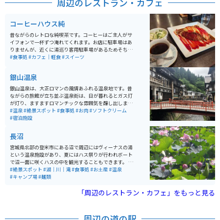
周辺のレストラン・カフェ
コーヒーハウス純
昔ながらのレトロな純喫茶です。コーヒーはご主人がサ
イフォンで一杯ずつ淹れてくれます。お店に駐車場はあ
りませんが、近くに湯巡り客用駐車場があるためそちら
に停めると徒歩でアクセスできます。メニューはナポリ
#食事処
#カフェ｜軽食
#スイーツ
タンやオムライス、トーストセットなど食事もできま
す。
銀山温泉
銀山温泉は、大正ロマンの風情あふれる温泉地です。昔
ながらの旅館が立ち並ぶ温泉街は、日が暮れるとガス灯
が灯り、ますますロマンチックな雰囲気を醸し出しま
す。銀山温泉は、慶長年間に栄えた延沢銀山から名付け
#温泉
#絶景スポット
#食事処
#お肉
#ソフトクリーム
られました。温泉宿が温泉街の中心に通る銀山川の両岸
#宿泊施設
に連なり、ノスタルジックな街灯に照らされた景色は懐
かしさと秘湯感を思わせる雰囲気が人気な観光スポット
長沼
です。 この温泉地は、山に囲まれていて、大正末期から
昭和初期に建てられた木造多層の旅館が立ち並んでいま
宮城県北部の登米市にある沼で周辺にはヴィーナスの湯
す。季節によって様々な表情を見せることもあり、年間
という温泉施設があり、夏にはハス祭りが行われボート
を通して楽しめる観光スポットとして人気があります。
で沼一面に咲くハスの中を観光することもできます。 他
温泉以外にも、尾花沢牛やそばなどの地元のグルメも堪
にはキャンプ場やボート場、物産館にアスレチックやロ
#絶景スポット
#湖｜川｜滝
#食事処
#お土産
#温泉
能できます。
ーラー滑り台のあるオランダ風車が目印の長沼フートピ
#キャンプ場
#麺類
ア公園があります。コロナの影響でここ数年は行われて
おりませんが、春には風土マラソンという登米市の特産
「周辺のレストラン・カフェ」をもっと見る
品を味わいながら走るマラソン大会も開かれます。
周辺の道の駅