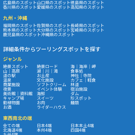
広島県のスポット
山口県のスポット
徳島県のスポット
香川県のスポット
愛媛県のスポット
高知県のスポット
九州・沖縄
福岡県のスポット
佐賀県のスポット
長崎県のスポット
熊本県のスポット
大分県のスポット
宮崎県のスポット
鹿児島県のスポット
沖縄県のスポット
詳細条件からツーリングスポットを探す
ジャンル
絶景スポット
絶景ロード
海｜海岸｜岬
山｜高原
湖｜川｜滝
食事処
道の駅
お土産
神社｜寺院
温泉
文化施設
カフェ｜軽食
商業施設
ソフトクリーム
林道
夜景
イベント体験
宿泊施設
美術館｜資料館
海鮮
ダム
キャンプ場
スイーツ
珍スポット
動植物園
お肉
麺類
お酒
ライダーハウス
東西南北の端
全ての端
日本4端
日本本土4端
北海道4端
本州4端
四国4端
九州4端