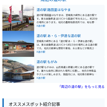
道の駅 路田里はなやま
道の駅 路田里はなやまは、宮城県大崎市にある道の駅で
す。東北自動車道 古川ICから国道47号を北上し、約20分
の場所にあります。 地元の農産物直売所では、旬な野菜
や果物が販売されており、新鮮で美味しいと評判です。
#道の駅
特に、夏には甘くてみずみずしいスイカが人気です。ま
た、併設されているレストランでは、地元産の食材を使
道の駅 あ・ら・伊達な道の駅
った料理を楽しむことができます。 バイクで訪れる場
合、道の駅には広い駐車場が完備されているため安心で
宮城県大崎市にある「道の駅 あ・ら・伊達な道の駅」
す。ツーリングの休憩場所として利用するのも良いでし
は、東北自動車道 古川ICから約15分の場所にある道の駅
ょう。道の駅から少し足を延ばせば、鳴子温泉郷や鬼首
です。 地元の新鮮な野菜や果物、お土産などが販売され
温泉郷など、温泉地としても有名なエリアがあります。
ているほか、レストランでは地元産の食材を使った料理
#道の駅
日帰り温泉施設も充実しているので、ツーリングの疲れ
を楽しむことができます。 特に、地元産のブランド米
を癒やすことができます。 道の駅 路田里はなやまは、地
「ひとめぼれ」を使った料理や、大崎市の郷土料理であ
道の駅 もがみ
元の人々とのふれあいや、自然豊かな景色を楽しむこと
る「おくずかけ」はおすすめです。 バイクで訪れる場
ができる場所です。宮城県を訪れた際には、ぜひ立ち寄
合、道の駅には広々とした駐車場が完備されているので
道の駅 もがみは、山形県最上郡最上町にある道の駅で
ってみてください。
安心です。 また、周辺には、鳴子温泉郷や、蔵王山な
す。雄大な自然に囲まれた場所に位置し、地元の特産品
ど、観光スポットも点在しているので、ツーリングの拠
やグルメが楽しめます。 施設内には、地元産の新鮮な野
点としても最適です。 道の駅 あ・ら・伊達な道の駅は、
菜や山菜、果物を販売する農産物直売所や、郷土料理や
#道の駅
地元の魅力が詰まった道の駅です。ぜひ一度訪れてみて
軽食を提供するレストランがあります。特に、最上町産
ください。
のそば粉を使った手打ちそばは人気です。 バイクで訪れ
「周辺の道の駅」をもっと見る
る場合、道の駅 もがみは、広々とした駐車場が完備され
ているので安心です。周辺には、蔵王連峰や月山など、
風光明媚なツーリングコースが広がっています。道の駅
でもらえる観光マップを参考に、絶景スポットを巡って
オススメスポット紹介記事
みてはいかがでしょうか。 道の駅 もがみは、地元の特産
品や自然を満喫できるだけでなく、周辺の観光拠点とし