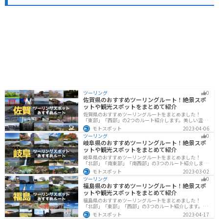
ても便利な場所です。
ツーリング
0
佐賀県のおすすめツーリングルート！絶景スポ
ットや観光スポットをまとめて紹介
佐賀県のおすすめツーリングルートをまとめました！
「東部」「西部」の2つのルート紹介します。美しい温泉
地や古墳群、歴史ある城や神社仏閣など、バイクツーリ
モトスポット
2023-04-06
ングに適したスポットが多数存在し、様々な楽しみ方が
ツーリング
0
できます。バイクで佐賀県にツーリングに行く際は参考
岐阜県のおすすめツーリングルート！絶景スポ
にしてください。
ットや観光スポットをまとめて紹介
岐阜県のおすすめツーリングルートをまとめました！
「北部」「南東部」「南西部」の3つのルート紹介しま
す。自然豊かな山が充実しており、山を生かした施設や
モトスポット
2023-03-02
グルメ、絶景スポットなど、自然を満喫するツーリング
ツーリング
0
ができます。バイクで岐阜県にツーリングに行く際は参
福島県のおすすめツーリングルート！絶景スポ
考にしてください。
ットや観光スポットをまとめて紹介
福島県のおすすめツーリングルートをまとめました！
「北部」「東部」「西部」の3つのルート紹介します。内
陸部には山々が連なり、海岸線は太平洋に面してるので
モトスポット
2023-04-17
観光スポットが多数あります。バイクで福島県にツーリ