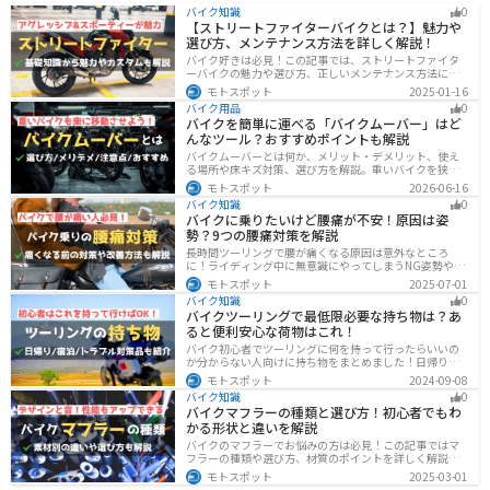
バイク知識
0
【ストリートファイターバイクとは？】魅力や
選び方、メンテナンス方法を詳しく解説！
バイク好きは必見！この記事では、ストリートファイタ
ーバイクの魅力や選び方、正しいメンテナンス方法につ
いて解説しています。実はストリートファイターバイク
モトスポット
2025-01-16
は、個性的なデザインと高い走行性能が魅力です。この
バイク用品
0
記事を読めば、ストリートファイターバイクの魅力がわ
バイクを簡単に運べる「バイクムーバー」はど
かります。
んなツール？おすすめポイントも解説
バイクムーバーとは何か、メリット・デメリット、使え
る場所や床キズ対策、選び方を解説。重いバイクを狭い
ガレージで楽に移動したい方へ、ワールドウォークやFov
モトスポット
2026-06-16
nyなどおすすめ商品2選の特徴も紹介します。駐車時の切
バイク知識
0
り返しや転倒の不安を減らしたいライダー必見です。導
バイクに乗りたいけど腰痛が不安！原因は姿
入前の注意点もわかります。安全面まで確認。
勢？9つの腰痛対策を解説
長時間ツーリングで腰が痛くなる原因は意外なところ
に！ライディング中に無意識にやってしまうNG姿勢や体
への負担、今すぐ見直せる予防・対策法をわかりやすく
モトスポット
2025-07-01
解説。腰痛対策に効果的な便利アイテムも紹介し、快適
バイク知識
0
で楽しいツーリングをサポートします。
バイクツーリングで最低限必要な持ち物は？あ
ると便利安心な荷物はこれ！
バイク初心者でツーリングに何を持って行ったらいいの
か分からない人向けに持ち物をまとめました！日帰りや1
泊以上の日数別、トラブル対策やメンテ用品、出先であ
モトスポット
2024-09-08
ると便利なアイテムまで全て解説しています。アレを忘
バイク知識
0
れた！持ってきたけど使わなかったなど出先で困らない
バイクマフラーの種類と選び方！初心者でもわ
よう自分に必要な荷物を把握しておきましょう。
かる形状と違いを解説
バイクのマフラーでお悩みの方は必見！この記事ではマ
フラーの種類や選び方、材質のポイントを詳しく解説し
ています。実は初めてのカスタマイズには、先端だけ変
モトスポット
2025-03-01
えられるスリップオンマフラーがおすすめです。記事を