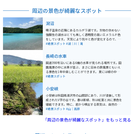
周辺の景色が綺麗なスポット
潟沼
鳴子温泉の近隣にあるカルデラ湖です。生物の住めない
強酸性の湖水はとても美しく透明度の高いエメラルド色
をしています。 天気により刻々と色が変化するので、見
ていて飽きません。周囲は硫黄の煙が噴き出ていて神秘
#絶景スポット
#湖｜川｜滝
的な雰囲気を醸し出しています。夏はSUPを楽しめま
す。秋は遊歩道を散策し紅葉が映し出された湖面を見る
長崎の水車
のもオススメです。 11月下旬～４月下旬は冬季閉鎖にな
ります。鳴子温泉から近いので温泉に行くついでに気軽
国道398号沿いにある6機の水車が見られる場所です。田
に寄れます。
園風景の中に水車が並ぶ、まさに日本の原風景ともいえ
る景色を1年中楽しむことができます。 夏には緑の中
を、秋には金色の稲の中を、そして冬には水車が凍りつ
#絶景スポット
いた珍しい光景を見ることができます。
小安峡
小安峡は秋田県湯沢市の山間部にあり、川が浸食して形
成されたV字の谷です。春は新緑、秋は紅葉と共に景色を
堪能できます。特に、岩から噴出する蒸気は、自然の雄
大さを肌で感じることができ、かなりのインパクトがあ
#絶景スポット
#山｜高原
ります。
「周辺の景色が綺麗なスポット」をもっと見る