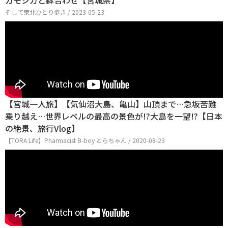
カモシカと鉢合わせ【宮城県】
そして東北ひとり歩き / 2023-05-23
【宮城一人旅】【気仙沼大島、亀山】山頂まで…急坂苦難
乗り越え…世界レベルの最高の景色が!?大島を一望!?【日本
の絶景、旅行Vlog】
【TORA Life】Pharmacist B-boy とらちゃん / 2020-08-23