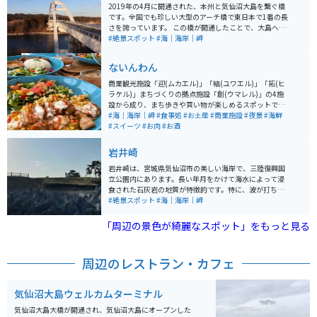
2019年の4月に開通された、本州と気仙沼大島を繋ぐ橋
です。全国でも珍しい大型のアーチ橋で東日本で1番の長
さを誇っています。 この橋が開通したことで、大島への
アクセスが向上しました。特に何かあるわけではありま
#絶景スポット
#海｜海岸｜岬
せんが、橋が大きく迫力があるので、橋好きの人ならオ
ススメです。
ないんわん
商業観光施設「迎(ムカエル)」「結(ユワエル)」「拓(ヒ
ラケル)」まちづくりの拠点施設「創(ウマレル)」の4施
設から成り、まち歩きや買い物が楽しめるスポットで
す。 地元の食材を使ったグルメを楽しむのはもちろん、
#海｜海岸｜岬
#食事処
#お土産
#商業施設
#夜景
#海鮮
ここでしかゲットできないお土産などもあります。 施設
#スイーツ
#お肉
#お酒
のすぐ側では漁船の係留風景が楽しめるので、食べ歩き
がてら足を伸ばしてみては？潮風を感じながら、間近に
岩井崎
見る漁船は圧巻です！運が良ければ、漁師さんに会うこ
とができるかも。
岩井崎は、宮城県気仙沼市の美しい海岸で、三陸復興国
立公園内にあります。長い年月をかけて海水によって浸
食された石灰岩の地質が特徴的です。特に、波が打ち寄
せるたびに潮を吹き上げる「潮吹岩」は圧巻で、自然の
#絶景スポット
#海｜海岸｜岬
力強さと美しさを感じさせてくれます。 他にも「龍の
松」と呼ばれる復興のシンボルとなった松の木があり、
「周辺の景色が綺麗なスポット」をもっと見る
東日本大震災後の再生の象徴として知られています。ま
た、海蝕洞の岩孔や奇岩も見どころの一つで、地質学的
にも興味深いスポットです。周辺には観光案内所や休憩
周辺のレストラン・カフェ
所も整備されています。アクセスも良く、気仙沼市の中
心部から車で約20分と訪れやすい場所にあります。
気仙沼大島ウェルカムターミナル
気仙沼大島大橋が開通され、気仙沼大島にオープンした