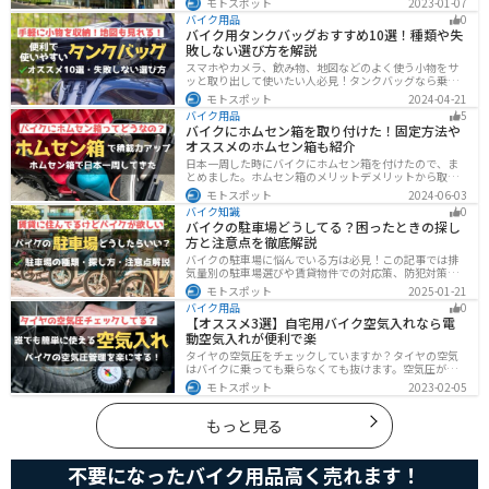
モトスポット
2023-01-07
きものなど参加する前に知っておきたい情報をまとめま
バイク用品
0
した。
バイク用タンクバッグおすすめ10選！種類や失
敗しない選び方を解説
スマホやカメラ、飲み物、地図などのよく使う小物をサ
ッと取り出して使いたい人必見！タンクバッグなら乗車
中でも簡単に荷物を確認できます。脱着もマグネットや
モトスポット
2024-04-21
吸盤でつけるだけで非常に簡単、しっかり固定したい人
バイク用品
5
はベルトを使うこともできます。
バイクにホムセン箱を取り付けた！固定方法や
オススメのホムセン箱も紹介
日本一周した時にバイクにホムセン箱を付けたので、ま
とめました。ホムセン箱のメリットデメリットから取り
付け方法、実際につけてどううだったのか、オススメの
モトスポット
2024-06-03
ホムセン箱まで全て解説します。バイクにホムセン箱を
バイク知識
0
付けたいと思っている人はぜひ参考にしてください。
バイクの駐車場どうしてる？困ったときの探し
方と注意点を徹底解説
バイクの駐車場に悩んでいる方は必見！この記事では排
気量別の駐車場選びや賃貸物件での対応策、防犯対策を
解説します。実は駐車場の種類やマナーを押さえるだけ
モトスポット
2025-01-21
で快適なバイクライフが実現可能です。記事を読み駐車
バイク用品
0
場探しのコツをぜひチェックしてください。
【オススメ3選】自宅用バイク空気入れなら電
動空気入れが便利で楽
タイヤの空気圧をチェックしていますか？タイヤの空気
はバイクに乗っても乗らなくても抜けます。空気圧が下
がると走行性能・燃費・安全性に影響します。空気圧は
モトスポット
2023-02-05
常に自分で管理できるようにしておきましょう。楽に使
えるオススメ空気入れをまとめたので、参考にしてくだ
さい。
もっと見る
不要になったバイク用品高く売れます！