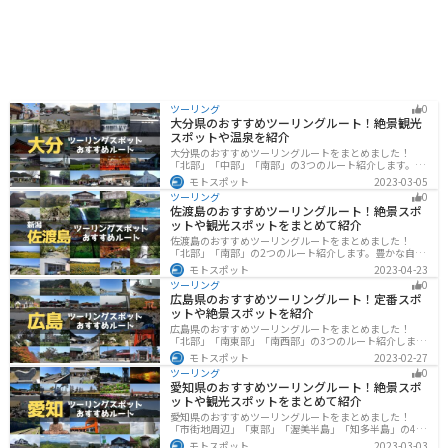
ツーリング
0
大分県のおすすめツーリングルート！絶景観光
スポットや温泉を紹介
大分県のおすすめツーリングルートをまとめました！
「北部」「中部」「南部」の3つのルート紹介します。阿
蘇の雄大な自然を満喫できるスポットや温泉を満喫する
モトスポット
2023-03-05
ツーリングができます。バイクで大分県にツーリングに
ツーリング
0
行く際は参考にしてください。
佐渡島のおすすめツーリングルート！絶景スポ
ットや観光スポットをまとめて紹介
佐渡島のおすすめツーリングルートをまとめました！
「北部」「南部」の2つのルート紹介します。豊かな自然
と歴史的なスポット、トキなどの貴重な動物を見られる
モトスポット
2023-04-23
スポットが多数あります。バイクで佐渡島にツーリング
ツーリング
0
に行く際は参考にしてください。
広島県のおすすめツーリングルート！定番スポ
ットや絶景スポットを紹介
広島県のおすすめツーリングルートをまとめました！
「北部」「南東部」「南西部」の3つのルート紹介しま
す。自然豊かな山と海だけでなく、歴史的価値のある建
モトスポット
2023-02-27
造物も多数あるので、飽きることなくツーリングを堪能
ツーリング
0
できます。バイクで広島県にツーリングに行く際は参考
愛知県のおすすめツーリングルート！絶景スポ
にしてください。
ットや観光スポットをまとめて紹介
愛知県のおすすめツーリングルートをまとめました！
「市街地周辺」「東部」「渥美半島」「知多半島」の4つ
のルート紹介します。名古屋周辺の栄えたスポットから
モトスポット
2023-03-03