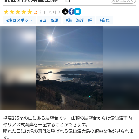
5
（口コミ1件）
#絶景スポット
#山｜高原
#海｜海岸｜岬
#夜景
標高235mの山にある展望台です。山頂の展望台からは気仙沼市内
やリアス式海岸を一望することができます。
晴れた日には緑の真珠と呼ばれる気仙沼大島の綺麗な海が見られま
す。