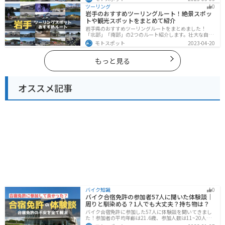
山、海、美術館なども多数あり、自然・歴史・文化を満
ツーリング
0
喫するツーリングができます。バイクで愛知県にツーリ
岩手のおすすめツーリングルート！絶景スポッ
ングに行く際は参考にしてください。
トや観光スポットをまとめて紹介
岩手県のおすすめツーリングルートをまとめました！
「北部」「南部」の2つのルート紹介します。壮大な自然
や歴史的な観光スポットが多く存在するので楽しめま
モトスポット
2023-04-20
す。バイクで岩手県にツーリングに行く際は参考にして
ください。
もっと見る
オススメ記事
バイク知識
0
バイク合宿免許の参加者57人に聞いた体験談｜
周りと馴染める？1人でも大丈夫？持ち物は？
バイク合宿免許に参加した57人に体験談を聞いてきまし
た！参加者の平均年齢は21.6歳、参加人数は11~20人な
ど統計情報や人間関係はどうだったのか、持っていくべ