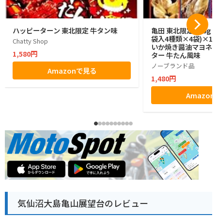
ハッピーターン 東北限定 牛タン味
亀田 東北限定 176g 
袋入4種類×4袋)×1
Chatty Shop
いか焼き醤油マヨネー
1,580円
ター 牛たん風味
ノーブランド品
Amazonで見る
1,480円
Amazo
気仙沼大島亀山展望台のレビュー