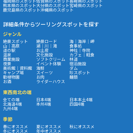
福岡県のスポット
佐賀県のスポット
長崎県のスポット
熊本県のスポット
大分県のスポット
宮崎県のスポット
鹿児島県のスポット
沖縄県のスポット
詳細条件からツーリングスポットを探す
ジャンル
絶景スポット
絶景ロード
海｜海岸｜岬
山｜高原
湖｜川｜滝
食事処
道の駅
お土産
神社｜寺院
温泉
文化施設
カフェ｜軽食
商業施設
ソフトクリーム
林道
夜景
イベント体験
宿泊施設
美術館｜資料館
海鮮
ダム
キャンプ場
スイーツ
珍スポット
動植物園
お肉
麺類
お酒
ライダーハウス
東西南北の端
全ての端
日本4端
日本本土4端
北海道4端
本州4端
四国4端
九州4端
季節
春にオススメ
夏にオススメ
秋にオススメ
冬にオススメ
年中オススメ