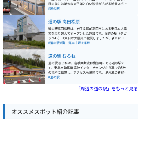
目の前には雄大な太平洋と白い砂浜が広がる絶景スポッ
トです。 施設内には、地元でとれた新鮮な魚介類を販売
#道の駅
する直売所や、海の幸をふんだんに使った料理が味わえ
るレストランがあります。また、観光案内所では、周辺
道の駅 高田松原
の観光スポットや宿泊情報なども入手できます。 バイク
で訪れる際には、道の駅に隣接する広い駐車場があるの
道の駅高田松原は、岩手県陸前高田市にある東日本大震
で安心です。太平洋を眺めながらのツーリングは、最高
災を乗り越えてオープンした施設です。旧道の駅（タピ
の思い出になること間違いなしです。 周辺には、東日本
ック45）は東日本大震災で被災しましたが、新たに「重
大震災で被災した気仙沼市の復興のシンボルである「海
点道の駅」に選定され、震災の犠牲者への追悼と鎮魂、
#道の駅
#海｜海岸｜岬
#海鮮
の市」や、震災遺構として保存されている「気仙沼向洋
復興への強い意志を国内外に向けて明確に示すことを目
高校旧校舎」など、見どころもたくさんあります。 名産
的として整備されました。 三陸観光の玄関口として、観
道の駅 むろね
品としては、新鮮な海の幸はもちろんのこと、地元産の
光案内や地元の海産物、農産物、工芸品の販売などを行
食材を使った「気仙沼ホルモン」も人気です。
っています。2019年9月22日に高田松原津波復興祈念公
道の駅 むろねは、岩手県紫波郡紫波町にある道の駅で
園内に東日本大震災津波伝承館と併設してオープンしま
す。東北自動車道 紫波インターチェンジから車で約5分
した。震災から8年半後の再スタートとなり、お買い物
の場所に位置し、アクセスも良好です。 地元産の新鮮な
ブースの隣にイートインスペースが設けられ、地元食材
野菜や果物が販売されている農産物直売所が人気です。
#道の駅
を使った飲食店の食事を楽しむことができます。 震災の
特に、旬のりんごやぶどうは格別です。レストランで
記憶を伝える重要な場所でありながら、地域の復興と発
は、地元食材をふんだんに使った料理を楽しむことがで
「周辺の道の駅」をもっと見る
展を象徴する施設として、多くの人々に親しまれていま
きます。おすすめは、紫波町産のひとめぼれを使った
す。地元の特産品を購入できるだけでなく、震災の記憶
「ひとめぼれ御膳」です。 バイクで訪れる場合、道の駅
と復興の歩みを感じ取ることができます。広田湾を一望
むろねは広々とした駐車場があるので安心です。周辺に
できる『海を望む場』からの景色は圧巻です。海の広大
は、緑豊かな自然が広がっており、ツーリングの休憩場
さを味わうことができます。 駐車場は広く整備されてお
オススメスポット紹介記事
所としても最適です。道の駅から少し足を延ばせば、城
り、バイク用の駐車場もありますが、行楽シーズンは特
山公園や南昌寺など、歴史を感じられる観光スポットも
に混雑しています。朝焼け、夕焼けなど絶景を求めて、
あります。 お土産には、地元産のりんごを使ったジュー
日中の混雑時間を外して行くのも楽しいかもしれませ
スやジャム、南部せんべいなどがおすすめです。
ん。