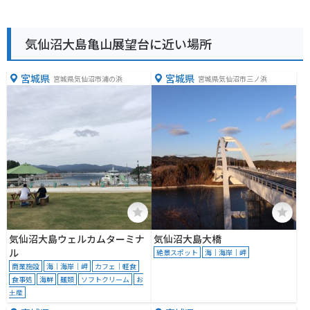
気仙沼大島亀山展望台に近い場所
宮城県
宮城県
宮城県気仙沼市浦の浜
宮城県気仙沼市三ノ浜
気仙沼大島ウェルカムターミナ
気仙沼大島大橋
ル
絶景スポット
海｜海岸｜岬
商業施設
海｜海岸｜岬
カフェ｜軽食
食事処
海鮮
麺類
ソフトクリーム
お
土産