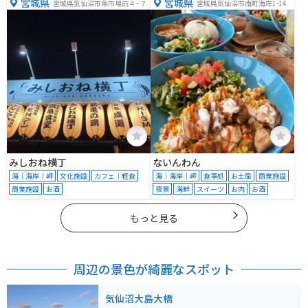
宮城県
宮城県
宮城県気仙沼市魚市場前４−７
宮城県気仙沼市南町海岸1-14
みしおね横丁
ないんわん
海｜海岸｜岬
文化施設
カフェ｜軽食
海｜海岸｜岬
食事処
お土産
商業施設
商業施設
お酒
夜景
海鮮
スイーツ
お肉
お酒
もっと見る
周辺の景色が綺麗なスポット
気仙沼大島大橋