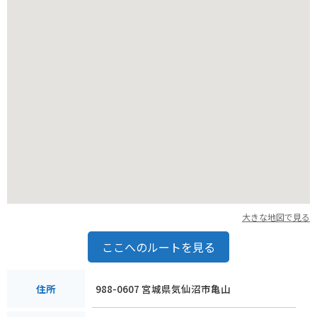
* 駐車場は無料ですが、台数が限られています。
* トイレは駐車場に併設されています。
* 展望台までは徒歩で数分です。
大きな地図で見る
ここへのルートを見る
988-0607 宮城県気仙沼市亀山
住所