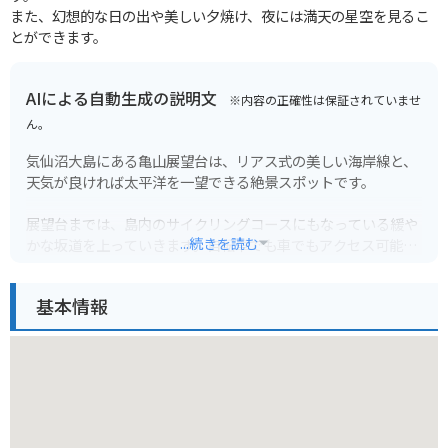
また、幻想的な日の出や美しい夕焼け、夜には満天の星空を見るこ
とができます。
AIによる自動生成の説明文
※内容の正確性は保証されていませ
ん。
気仙沼大島にある亀山展望台は、リアス式の美しい海岸線と、
天気が良ければ太平洋を一望できる絶景スポットです。
展望台までは、島内のサイクリングコースにもなっている緩や
...続きを読む
かな坂道を上っていきます。自転車でも車でもアクセス可能で
すが、徒歩で登るのもおすすめです。途中にはベンチも設置さ
れているので、休憩をはさみながら景色を楽しむことができま
基本情報
す。
気仙沼大島は、東日本大震災で大きな被害を受けましたが、現
在は復興が進んでいます。亀山展望台からの景色は、震災から
の復興の象徴とも言えるでしょう。
【バイクで行く場合の注意点】