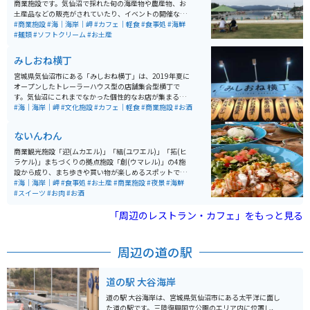
商業施設です。気仙沼で採れた旬の海産物や農産物、お
土産品などの販売がされていたり、イベントの開催など
も行われています。隣には飲食店、カフェも備わってい
#商業施設
#海｜海岸｜岬
#カフェ｜軽食
#食事処
#海鮮
るので、休憩にはちょうど良いスポットです。
#麺類
#ソフトクリーム
#お土産
みしおね横丁
宮城県気仙沼市にある「みしおね横丁」は、2019年夏に
オープンしたトレーラーハウス型の店舗集合型横丁で
す。気仙沼にこれまでなかった個性的なお店が集まる場
所として、地元住民や観光客に人気を集めています。 み
#海｜海岸｜岬
#文化施設
#カフェ｜軽食
#商業施設
#お酒
しおね横丁には、バー、メキシカン料理、インドネシア
料理、沖縄料理、ラーメン、朝食を提供する店舗など、
ないんわん
多様なグルメスポットが揃っています。気仙沼魚市場の
近くに位置し、漁港としての気仙沼市の魅力を感じるこ
商業観光施設「迎(ムカエル)」「結(ユワエル)」「拓(ヒ
とができるスポットです。各店舗の営業時間や休業日は
ラケル)」まちづくりの拠点施設「創(ウマレル)」の4施
異なるため、訪問前に確認することをおすすめします。
設から成り、まち歩きや買い物が楽しめるスポットで
す。 地元の食材を使ったグルメを楽しむのはもちろん、
#海｜海岸｜岬
#食事処
#お土産
#商業施設
#夜景
#海鮮
ここでしかゲットできないお土産などもあります。 施設
#スイーツ
#お肉
#お酒
のすぐ側では漁船の係留風景が楽しめるので、食べ歩き
がてら足を伸ばしてみては？潮風を感じながら、間近に
「周辺のレストラン・カフェ」をもっと見る
見る漁船は圧巻です！運が良ければ、漁師さんに会うこ
とができるかも。
周辺の道の駅
道の駅 大谷海岸
道の駅 大谷海岸は、宮城県気仙沼市にある太平洋に面し
た道の駅です。三陸復興国立公園のエリア内に位置し、