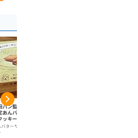
田パン監修 岩手県
福田パン監修 岩手
チョコQ助 
定あんバターサン
県限定あんバターサ
部煎餅チョコ
クッキー 6個入り
ンドクッキー １２
袋セット 
個入り
ンミンSHO
んバターサンドクッ
あんバターサンドクッ
ノーブランド
ミンショー
ー
キー
1,280円
せんべい 割