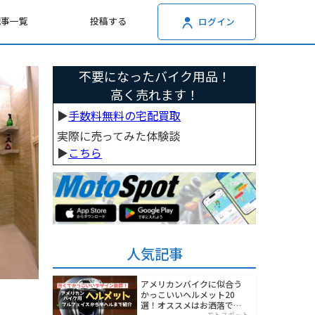
記事一覧
投稿する
ログイン
不要になったバイク用品！
高く売れます！
▶︎
手数料無料の宅配買取
実際に売ってみた体験談
▶︎
こちら
人気記事
アメリカンバイクに似合う
かっこいいヘルメット20
選！オススメはお洒落でワ
モトスポット