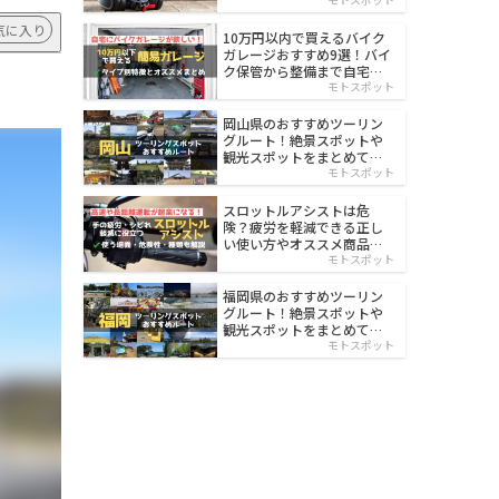
イルド
気に入り
10万円以内で買えるバイク
ガレージおすすめ9選！バイ
ク保管から整備まで自宅で
楽々
モトスポット
岡山県のおすすめツーリン
グルート！絶景スポットや
観光スポットをまとめて紹
介
モトスポット
スロットルアシストは危
険？疲労を軽減できる正し
い使い方やオススメ商品を
紹介
モトスポット
福岡県のおすすめツーリン
グルート！絶景スポットや
観光スポットをまとめて紹
介
モトスポット