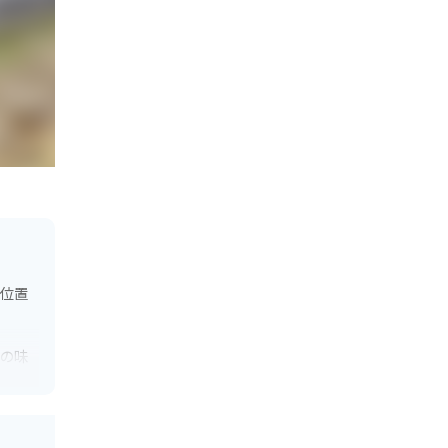
に位置
元の味
そば」
使った