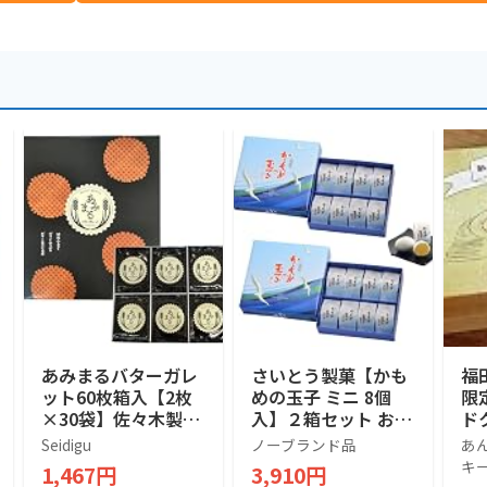
あみまるバターガレ
さいとう製菓【かも
福
ット60枚箱入【2枚
めの玉子 ミニ 8個
限
×30袋】佐々木製菓
入】２箱セット お土
ド
[工場直送]岩手銘菓
産 手土産 ギフト お
Seidigu
ノーブランド品
あ
菓子 岩手銘菓 東北
キ
1,467円
3,910円