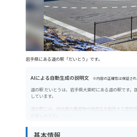
岩手県にある道の駅「だいとう」です。
AIによる自動生成の説明文
※内容の正確性は保証され
道の駅 だいとうは、岩手県大東町にある道の駅です。
しています。
道の駅には、地元産の農産物や特産品を販売する直売
が楽しめます。
大東町は、岩手県内でも有数のそばの産地として知ら
基本情報
は、香りが高くコシが強いのが特徴で、そば好きには