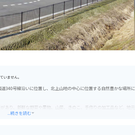
ていません。
国道340号線沿いに位置し、北上山地の中心に位置する自然豊かな場所
所があり、新鮮な野菜や果物、山菜、きのこ、手作りの加工品など、地
...続きを読む
れており、道の駅でもそばを使ったメニューが人気です。特産の「大東
ぜひ味わっていただきたい一品です。また、地元産の食材をふんだんに