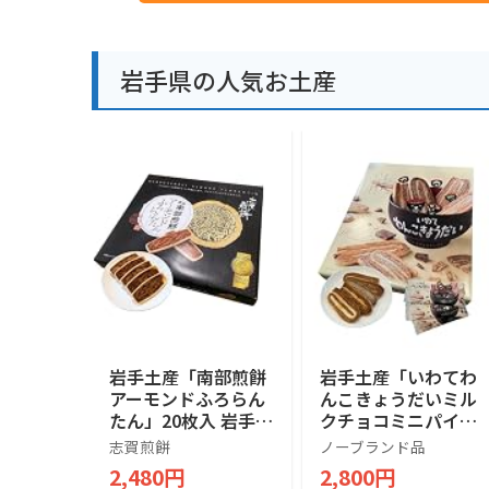
岩手県の人気お土産
岩手土産「南部煎餅
岩手土産「いわてわ
アーモンドふろらん
んこきょうだいミル
たん」20枚入 岩手
クチョコミニパイ」
お土産 お菓子 南部
24個入 岩手 お土産
志賀煎餅
ノーブランド品
せんべい
お菓子（手提げ袋付
2,480円
2,800円
き）