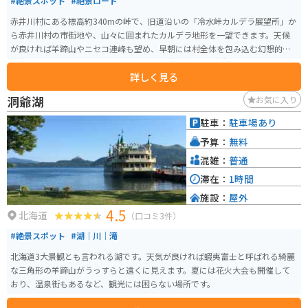
#絶景スポット
#絶景ロード
赤井川村にある標高約340mの峠で、旧道沿いの「冷水峠カルデラ展望所」か
ら赤井川村の市街地や、山々に囲まれたカルデラ地形を一望できます。天候
が良ければ羊蹄山やニセコ連峰も望め、早朝には村全体を包み込む幻想的な
雲海が見られることもあります。 現在の北海道道36号は冷水トンネルを通る
詳しく見る
ため、展望所へ行く場合はトンネル手前から旧道の「村道冷水峠線」に入り
ます。バイクでも通行できますが、道幅が狭く、路面に砂や落ち葉が残って
洞爺湖
お気に入り
いることもあるため注意が必要です。展望所には小さな駐車スペースがあり
ますが、トイレや売店はありません。旧道は冬期通行止めになるため、訪れ
駐車：
駐車場あり
る前に最新の道路情報を確認してください。
予算：
無料
混雑：
普通
滞在：
1時間
施設：
屋外
4.5
北海道
（口コミ3件）
#絶景スポット
#湖｜川｜滝
北海道3大景観とも言われる湖です。天気が良ければ蝦夷富士と呼ばれる綺麗
な三角形の羊蹄山がうっすらと遠くに見えます。夏には花火大会も開催して
おり、温泉街もあるなど、観光には困らない場所です。