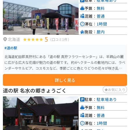
駐車：
駐車場あり
予算：
無料
混雑：
普通
滞在：
1時間
施設：
屋内
5
北海道
（口コミ1件）
#道の駅
北海道虻田郡真狩村にある「道の駅 真狩フラワーセンター」は、羊蹄山の麓
に広がる広大な花畑が魅力の道の駅です。 約4ヘクタールの敷地内には、ラベ
ンダーやサルビア、コスモスなど、季節ごとに色とりどりの花々が咲き乱れ、
訪れる人々の目を楽しませてくれます。 園内には、カフェやレストラン、地
詳しく見る
元の特産品を販売するショップなどもあり、ドライブの休憩スポットとして
も最適です。 特に、地元産の野菜をふんだんに使った料理や、羊蹄山麓の湧
道の駅 名水の郷きょうごく
お気に入り
き水を使用したコーヒーはおすすめです。 バイクで訪れる場合、駐車場は広
く、休憩スペースもあるので安心です。 羊蹄山の絶景を眺めながら、色鮮や
駐車：
駐車場あり
かな花々に囲まれたひとときを過ごしてみてはいかがでしょうか。 【おすす
予算：
無料
めポイント】 * 季節の花々を楽しめる広大な花畑 * 羊蹄山の絶景 * 地元産の
食材を使った料理や特産品 * バイク駐車場あり
混雑：
普通
滞在：
1時間