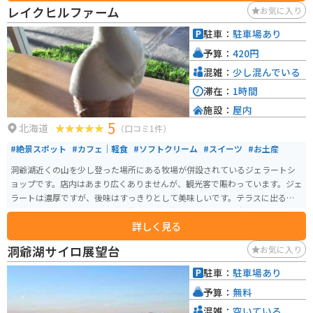
た、ルスツリゾートが近くにあり、ウィンタースポーツや遊園地を楽しむこ
レイクヒルファーム
お気に入り
とができます。 バイクで訪れる際は、駐車場も広く停めやすいので安心で
す。羊蹄山を眺めながらのツーリングは最高です。周辺には、支笏洞爺国立公
駐車：
駐車場あり
園など自然豊かな観光スポットも多いので、ツーリングの拠点としても最適
予算：
420円
です。
混雑：
少し混んでいる
滞在：
1時間
施設：
屋内
5
北海道
（口コミ1件）
#絶景スポット
#カフェ｜軽食
#ソフトクリーム
#スイーツ
#お土産
洞爺湖近くの山を少し登った場所にある牧場が併設されているジェラートシ
ョップです。店内はあまり広くありませんが、観光客で賑わっています。ジェ
ラートは濃厚ですが、後味はすっきりとして美味しいです。テラスに出ると
山羊や牛も見えて、ずっと続く牧草地に北海道らしい風景が広がり、景色も
詳しく見る
楽しめます。
洞爺湖サイロ展望台
お気に入り
駐車：
駐車場あり
予算：
無料
混雑：
空いている