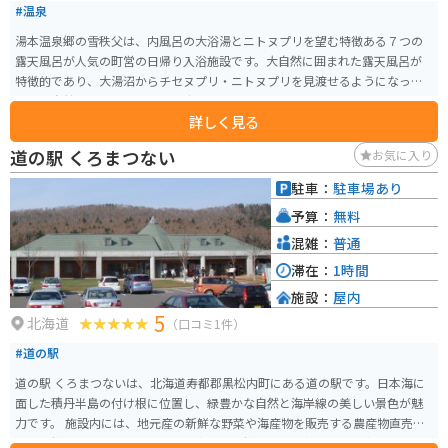
#温泉
湯本温泉郷の雪秩父は、内風呂の大浴湯とニトヌプリを望む特徴ある７つの
露天風呂が人気の町営の日帰り入浴施設です。大自然に囲まれた露天風呂が
特徴的であり、大湯沼からチセヌプリ・ニトヌプリを見渡せるようになって
おり、自然を肌で感じることも出来ます。また、冬期間も利用可能となって
詳しく見る
おりますので、冬のニセコの山々を背にしながら、温泉を満喫する事も可能
です。休憩所や食堂を完備してあります。【泉質】単純硫黄温泉（硫化水素
道の駅 くろまつない
お気に入り
型）【効能】神経痛・腰痛症・慢性湿疹・関節等の運動機能障害・疲労回復
駐車：
駐車場あり
予算：
無料
混雑：
普通
滞在：
1時間
施設：
屋内
5
北海道
（口コミ1件）
#道の駅
道の駅 くろまつないは、北海道寿都郡黒松内町にある道の駅です。日本海に
面した積丹半島の付け根に位置し、緑豊かな自然と海岸線の美しい景色が魅
力です。 施設内には、地元産の新鮮な野菜や海産物を販売する農産物直売所
や、黒松内町の特産品である黒毛和牛「黒松内牛」や新鮮な魚介類を使った