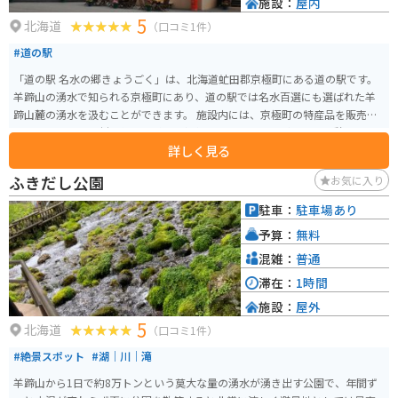
施設：
屋内
5
北海道
（口コミ1件）
#道の駅
「道の駅 名水の郷きょうごく」は、北海道虻田郡京極町にある道の駅です。
羊蹄山の湧水で知られる京極町にあり、道の駅では名水百選にも選ばれた羊
蹄山麓の湧水を汲むことができます。 施設内には、京極町の特産品を販売す
る売店や、地元食材を使った料理を提供するレストランがあり、休憩だけで
詳しく見る
なくショッピングや食事も楽しめます。特に、名水コーヒーや京極町のブラ
ンド牛乳を使ったソフトクリームが人気です。 バイクで訪れる際は、道の駅
ふきだし公園
お気に入り
から支笏洞爺国立公園やニセコ方面へのアクセスが良く、ツーリングの拠点
としても便利です。羊蹄山の絶景を眺めながらのツーリングは格別です。ま
駐車：
駐車場あり
た、周辺にはキャンプ場も多いので、アウトドアを楽しむのも良いでしょ
予算：
無料
う。 道の駅 名水の郷きょうごくは、自然豊かな環境の中で、地元の魅力を満
喫できるスポットです。
混雑：
普通
滞在：
1時間
施設：
屋外
5
北海道
（口コミ1件）
#絶景スポット
#湖｜川｜滝
羊蹄山から1日で約8万トンという莫大な量の湧水が湧き出す公園で、年間ず