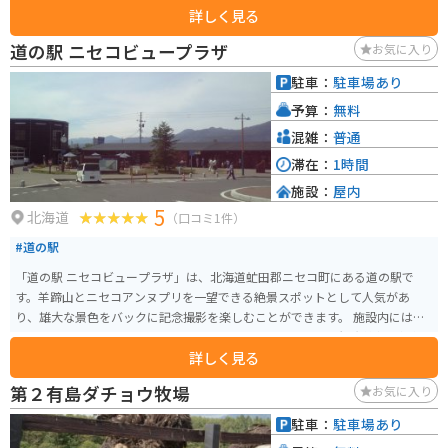
詳しく見る
料理を提供するレストランがあります。 バイクで訪れる場合、日本海沿岸を
走る国道229号線からアクセスできます。道の駅には広い駐車場があり、休憩
道の駅 ニセコビュープラザ
お気に入り
場所としても最適です。周辺には、奇岩が連なる絶景スポット「神威岬」
や、透明度の高い海水浴場「寿都弁慶岬」など、観光スポットも点在してい
駐車：
駐車場あり
ます。 黒松内町は、豊かな自然の中で育まれた農畜産物が自慢です。特に、
予算：
無料
黒松内牛は、きめ細やかな肉質ととろけるような脂身が特徴で、道の駅内の
レストランでも味わえます。また、日本海の新鮮な魚介類も豊富で、ウニや
混雑：
普通
カニ、ホッケなどもおすすめです。
滞在：
1時間
施設：
屋内
5
北海道
（口コミ1件）
#道の駅
「道の駅 ニセコビュープラザ」は、北海道虻田郡ニセコ町にある道の駅で
す。羊蹄山とニセコアンヌプリを一望できる絶景スポットとして人気があ
り、雄大な景色をバックに記念撮影を楽しむことができます。 施設内には、
地元の農産物や特産品を販売するショップや、ニセコ周辺の観光情報を提供
詳しく見る
する案内所があります。 特に、地元産の新鮮な野菜や果物は人気が高く、季
節の味覚を味わえると評判です。また、ニセコチーズ工房のチーズや、倶知
第２有島ダチョウ牧場
お気に入り
安町のじゃがいもを使ったコロッケなど、地元グルメも充実しています。 バ
イクで訪れる際は、駐車場から羊蹄山とニセコアンヌプリを眺めることがで
駐車：
駐車場あり
きるのでおすすめです。周辺には、ニセコパノラマラインなど、景色が良い道