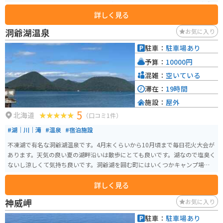
まで楽しむことができます。 特に、宇宙飛行士訓練シミュレーターは、実際
詳しく見る
に宇宙空間を疑似体験できる人気のアトラクションです。 また、地元余市産
の新鮮な農産物や海産物を販売する直売所も併設されており、お土産探しに
洞爺湖温泉
お気に入り
も最適です。 バイクで訪れる際は、駐車場も広く停めやすいので安心です。
道の駅周辺には、ニッカウヰスキー余市蒸溜所など、観光スポットも点在し
駐車：
駐車場あり
ているので、合わせて訪れるのもおすすめです。
予算：
10000円
混雑：
空いている
滞在：
19時間
施設：
屋外
5
北海道
（口コミ1件）
#湖｜川｜滝
#温泉
#宿泊施設
不凍湖で有名な洞爺湖温泉です。4月末くらいから10月頃まで毎日花火大会が
あります。天気の良い夏の湖畔沿いは散歩にとても良いです。湖なので塩臭く
ないし涼しくて気持ち良いです。洞爺湖を囲む町にはいくつかキャンプ場も
あるのでバイクでキャンプに行くのも良いと思います。モーターボートやス
詳しく見る
ワンボートもあります。ホテルに宿泊すると夜には窓から花火大会が見られ
ます。冬は寒いですが洞爺湖温泉はそこまでドカ雪が降るわけではないので
神威岬
お気に入り
雪が積もったとしても比較的歩きやすいです。
駐車：
駐車場あり