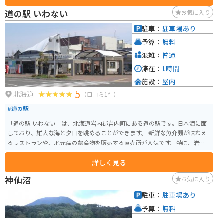
に使った料理を楽しむことができます。 バイクで訪れる場合、駐車場も広く
道の駅 いわない
お気に入り
停めやすいので安心です。羊蹄山をバックに愛車を写真に収めるのも良いで
しょう。 蘭越町は、自然豊かな地域であり、道の駅 らんこし・ふるさとの丘
駐車：
駐車場あり
はその魅力を存分に味わえるスポットです。ドライブやツーリングの休憩
予算：
無料
に、ぜひ立ち寄ってみてください。
混雑：
普通
滞在：
1時間
施設：
屋内
5
北海道
（口コミ1件）
#道の駅
「道の駅 いわない」は、北海道岩内郡岩内町にある道の駅です。日本海に面
しており、雄大な海と夕日を眺めることができます。 新鮮な魚介類が味わえ
るレストランや、地元産の農産物を販売する直売所が人気です。特に、岩内
町特産の「いわないタラ」は絶品で、お土産にもおすすめです。 バイクで訪
詳しく見る
れる際は、駐車場から日本海を一望できる絶景ポイントがあるので、ぜひ立
ち寄ってみてください。周辺には、積丹半島や神威岬など、風光明媚な観光
神仙沼
お気に入り
スポットも点在しており、ツーリングの拠点としても最適です。
駐車：
駐車場あり
予算：
無料