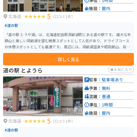
滞在：
1時間
施設：
屋内
5
北海道
（口コミ1件）
#道の駅
「道の駅 とうや湖」は、北海道虻田郡洞爺湖町にある道の駅です。 雄大な羊
蹄山と美しい洞爺湖を望む絶景スポットとして人気があり、ドライブコース
の休憩スポットとしても最適です。 周辺には、洞爺湖温泉や昭和新山、有珠
山ロープウェイなど観光スポットも豊富です。 北海道ならではの新鮮な農産
詳しく見る
物の直売所や、地元の食材を使ったレストランもあります。 特に、洞爺湖産
わかさぎを使った料理がおすすめです。 バイクで訪れる場合、駐車場も広く
道の駅 とようら
お気に入り
停めやすいので安心です。 周辺の道路は走りやすく、ツーリングにもおすす
めです。 【おすすめポイント】 ・羊蹄山と洞爺湖の絶景 ・新鮮な農産物 ・
駐車：
駐車場あり
洞爺湖産わかさぎ料理 ・バイク駐車場あり
予算：
無料
混雑：
普通
滞在：
1時間
施設：
屋内
5
北海道
（口コミ1件）
#道の駅