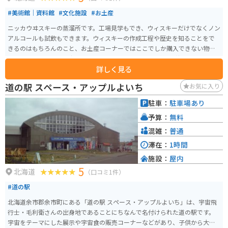
ことができます。道の駅には広い駐車場も完備されているので、休憩場所と
#美術館｜資料館
#文化施設
#お土産
しても最適です。夏は涼しく、冬は雪景色と、季節ごとに異なる景色を楽し
めます。 古平町の名産品は、やはりたらこです。新鮮なたらこはもちろん、
ニッカウヰスキーの蒸溜所です。工場見学もでき、ウィスキーだけでなくノン
たらこ加工品も豊富に揃っています。お土産には、たらこを使ったパスタソ
アルコールも試飲もできます。ウィスキーの作成工程や歴史を知ることをで
ースやふりかけなどもおすすめです。 周辺には、海水浴場やキャンプ場な
きるのはもちろんのこと、お土産コーナーではここでしか購入できない物も
ど、自然を満喫できるスポットも点在しています。少し足を延ばせば、積丹半
あります。余市駅から出てすぐにあります。マッサンの放映影響もあり、今で
島の雄大な景色を望むこともできます。 道の駅 ふるびらたらこミュージアム
詳しく見る
も人気の観光スポットです。
は、たらこを楽しみながら、北海道の自然を満喫できる魅力的なスポットで
道の駅 スペース・アップルよいち
お気に入り
す。
駐車：
駐車場あり
予算：
無料
混雑：
普通
滞在：
1時間
施設：
屋内
5
北海道
（口コミ1件）
#道の駅
北海道余市郡余市町にある「道の駅 スペース・アップルよいち」は、宇宙飛
行士・毛利衛さんの出身地であることにちなんで名付けられた道の駅です。
宇宙をテーマにした展示や宇宙食の販売コーナーなどがあり、子供から大人