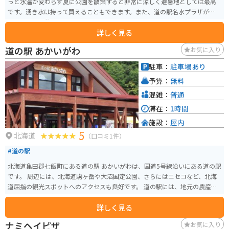
っと水温が変わらず夏に公園を散策すると非常に涼しく避暑地としては最高
です。湧き水は持って買えることもできます。また、道の駅名水プラザが併設
されており休憩するのにはもってこいの公園です。近くには京極温泉もある
詳しく見る
ので疲れを癒やしてからまたツーリングすることもできます。
道の駅 あかいがわ
お気に入り
駐車：
駐車場あり
予算：
無料
混雑：
普通
滞在：
1時間
施設：
屋内
5
北海道
（口コミ1件）
#道の駅
北海道亀田郡七飯町にある道の駅 あかいがわは、国道5号線沿いにある道の駅
です。 周辺には、北海道駒ヶ岳や大沼国定公園、さらにはニセコなど、北海
道屈指の観光スポットへのアクセスも良好です。 道の駅には、地元の農産物
直売所があり、新鮮な野菜や果物を購入できます。 また、レストランでは、
詳しく見る
地元の食材を使った料理を楽しむことができます。 バイクで訪れる場合、駐
車場も広く休憩場所としても最適です。 周辺の観光道路も走りやすく、ツー
ナミヘイピザ
お気に入り
リングにもおすすめです。 北海道の雄大な自然を感じながら、地元の美味し