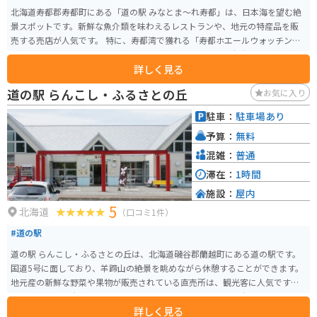
北海道寿都郡寿都町にある「道の駅 みなとま～れ寿都」は、日本海を望む絶
景スポットです。新鮮な魚介類を味わえるレストランや、地元の特産品を販
売する売店が人気です。 特に、寿都湾で獲れる「寿都ホエールウォッチン
グ」は、他では味わえない体験として人気です。また、風力発電の風車が立
詳しく見る
ち並ぶ風景も印象的です。 バイクで訪れる際は、駐車場から日本海を望む景
色がおすすめです。道の駅には、ライダーのための休憩スペースも用意され
道の駅 らんこし・ふるさとの丘
お気に入り
ています。周辺には、海岸線に沿って走る快適な道が続くので、ツーリング
にも最適です。 寿都町は、毛ガニやウニなどの海産物が有名です。道の駅で
駐車：
駐車場あり
も販売されているので、ぜひお土産にどうぞ。また、「寿都昆布」を使った
予算：
無料
昆布製品も人気があります。
混雑：
普通
滞在：
1時間
施設：
屋内
5
北海道
（口コミ1件）
#道の駅
道の駅 らんこし・ふるさとの丘は、北海道磯谷郡蘭越町にある道の駅です。
国道5号に面しており、羊蹄山の絶景を眺めながら休憩することができます。
地元産の新鮮な野菜や果物が販売されている直売所は、観光客に人気です。
特に、蘭越町は米どころとしても知られており、美味しいお米を使ったおに
詳しく見る
ぎりやお弁当もおすすめです。また、レストランでは、地元食材をふんだん