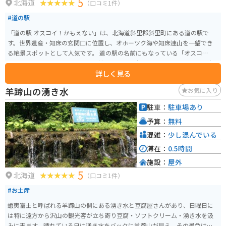
5
北海道
（口コミ1件）
#道の駅
「道の駅 オスコイ！かもえない」は、北海道斜里郡斜里町にある道の駅で
す。世界遺産・知床の玄関口に位置し、オホーツク海や知床連山を一望でき
る絶景スポットとして人気です。 道の駅の名前にもなっている「オスコ
イ！」はアイヌ語で「みんなで一緒に」という意味で、地域の結びつきを大
詳しく見る
切にしたいという願いが込められています。館内には、知床の観光情報はも
ちろん、地元の特産品を販売するショップや、新鮮な魚介類を使った料理が
羊蹄山の湧き水
お気に入り
楽しめるレストランがあります。 バイクで訪れる場合、道の駅から知床峠へ
向かうルートは絶景ツーリングコースとして有名です。ただし、天候の変化
駐車：
駐車場あり
が激しい地域なので、防寒対策や雨対策は万全にしておきましょう。また、
予算：
無料
ヒグマが出没する可能性もあるので、注意が必要です。 【おすすめポイン
ト】 * オホーツク海と知床連山の絶景 * 新鮮な魚介類を使った料理 * アイヌ
混雑：
少し混んでいる
文化に触れることができる * 知床観光の拠点 【周辺情報】 * 知床五湖 * 知床
滞在：
0.5時間
峠 * オシンコシンの滝 * 知床世界遺産センター
施設：
屋外
5
北海道
（口コミ1件）
#お土産
蝦夷富士と呼ばれる羊蹄山の側にある湧き水と豆腐屋さんがあり、日曜日に
は特に遠方から沢山の観光客が立ち寄り豆腐・ソフトクリーム・湧き水を汲
みに来ます。晴れている日は湧き水をバックに羊蹄山が見え、その景色は圧