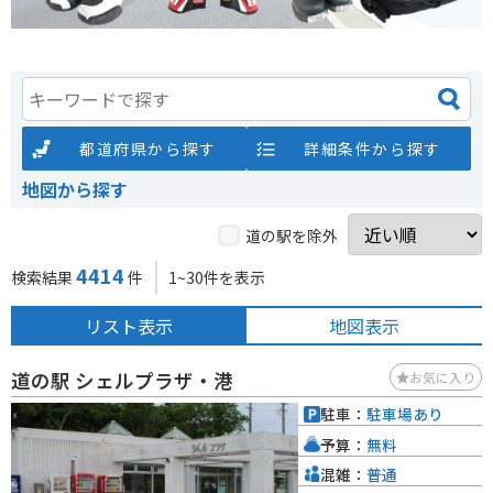
都道府県から探す
詳細条件から探す
地図から探す
道の駅を除外
4414
検索結果
件
1~30件を表示
リスト表示
地図表示
道の駅 シェルプラザ・港
お気に入り
駐車：
駐車場あり
予算：
無料
混雑：
普通