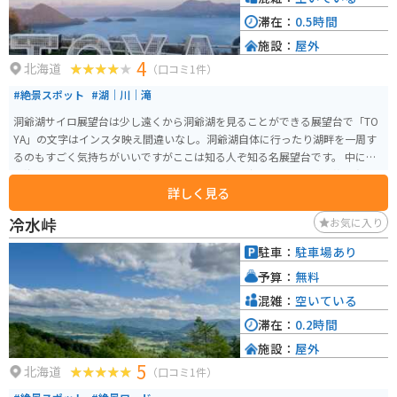
滞在：
0.5時間
施設：
屋外
4
北海道
（口コミ1件）
#絶景スポット
#湖｜川｜滝
洞爺湖サイロ展望台は少し遠くから洞爺湖を見ることができる展望台で「TO
YA」の文字はインスタ映え間違いなし。洞爺湖自体に行ったり湖畔を一周す
るのもすごく気持ちがいいですがここは知る人ぞ知る名展望台です。 中には
北海道ならではのお土産が多数あります。ご飯は少し高いですが洞爺で育っ
詳しく見る
た牛を使ったすき焼きや、海の幸を使った鍋があります。
冷水峠
お気に入り
駐車：
駐車場あり
予算：
無料
混雑：
空いている
滞在：
0.2時間
施設：
屋外
5
北海道
（口コミ1件）