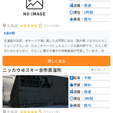
混雑：
普通
滞在：
1時間
施設：
屋内
0
北海道
（口コミ0件）
#道の駅
北海道の北部、オホーツク海に面した古平町にある「道の駅 ふるびらたらこ
ミュージアム」は、たらこをテーマにしたユニークな道の駅です。 たらこ好
きにはたまらない、たらこに関する展示や体験施設が充実しています。 まず
目を引くのは、巨大なたらこのオブジェ。記念撮影スポットとして人気で
詳しく見る
す。館内には、たらこの歴史や製造工程を学べる展示コーナーがあり、たら
こについて深く知ることができます。 たらこ作り体験教室では、実際にたら
ニッカウヰスキー余市蒸溜所
お気に入り
こ作りに挑戦できます。自分で作ったたらこは格別のおいしさでしょう。でき
たてのたらこはもちろん、お土産用のたらこも販売しているので、旅の思い
駐車：
不明
出に購入してみてはいかがでしょうか。 レストランでは、たらこを使った
予算：
無料
様々な料理が楽しめます。定番のたらこパスタやたらこ丼はもちろんのこ
と、ここでしか味わえない創作たらこ料理もおすすめです。たらこ尽くしの
混雑：
普通
メニューに舌鼓を打ちましょう。 道の駅に隣接する「古平町海洋深層水活用
滞在：
3時間
研究センター」では、海洋深層水を使った商品の製造工程を見学できます。
施設：
屋内
海洋深層水を使った珍しい商品も販売しているので、お土産探しにもぴった
5
りです。 バイクで訪れる方は、オホーツク海沿いの風光明媚なルートを走る
北海道
（口コミ1件）