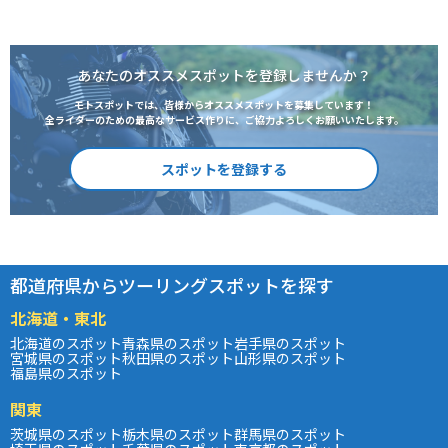
あなたのオススメスポットを登録しませんか？
モトスポットでは、皆様からオススメスポットを募集しています！
全ライダーのための最高なサービス作りに、ご協力よろしくお願いいたします。
スポットを登録する
都道府県からツーリングスポットを探す
北海道・東北
北海道のスポット
青森県のスポット
岩手県のスポット
宮城県のスポット
秋田県のスポット
山形県のスポット
福島県のスポット
関東
茨城県のスポット
栃木県のスポット
群馬県のスポット