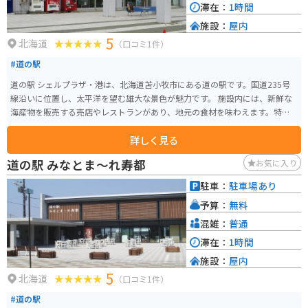
滞在：
1時間
施設：
屋内
5
北海道
（口コミ1件）
#道の駅
道の駅 シェルプラザ・港は、北海道苫小牧市にある道の駅です。国道235号
線沿いに位置し、太平洋を望む雄大な景色が魅力です。 施設内には、新鮮な
海産物を販売する売店やレストランがあり、地元の食材を味わえます。特
に、苫小牧名物のホッキカレーや、新鮮な海の幸を使った海鮮丼はおすすめ
詳しく見る
です。また、24時間営業のコンビニエンスストアも併設されているので、ツ
ーリング中の休憩にも便利です。 バイクで訪れる場合、駐車場は広く、停め
道の駅 みなとま～れ寿都
お気に入り
やすいです。道の駅から太平洋沿いの道は、景色が良く、ツーリングに最適
です。ただし、海風が強い場合があるので、走行には注意が必要です。 周辺
駐車：
駐車場あり
には、樽前ガロー遺跡やウトナイ湖など、観光スポットも点在しています。道
予算：
無料
の駅 シェルプラザ・港は、北海道の自然と食を満喫できるスポットです。
混雑：
普通
滞在：
1時間
施設：
屋内
5
北海道
（口コミ1件）
#道の駅