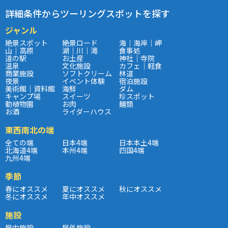
詳細条件からツーリングスポットを探す
ジャンル
絶景スポット
絶景ロード
海｜海岸｜岬
山｜高原
湖｜川｜滝
食事処
道の駅
お土産
神社｜寺院
温泉
文化施設
カフェ｜軽食
商業施設
ソフトクリーム
林道
夜景
イベント体験
宿泊施設
美術館｜資料館
海鮮
ダム
キャンプ場
スイーツ
珍スポット
動植物園
お肉
麺類
お酒
ライダーハウス
東西南北の端
全ての端
日本4端
日本本土4端
北海道4端
本州4端
四国4端
九州4端
季節
春にオススメ
夏にオススメ
秋にオススメ
冬にオススメ
年中オススメ
施設
屋内施設
屋外施設