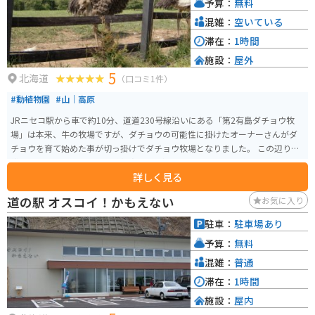
予算：
無料
が多いので、ツーリングにも最適です。
混雑：
空いている
滞在：
1時間
施設：
屋外
5
北海道
（口コミ1件）
#動植物園
#山｜高原
JRニセコ駅から車で約10分、道道230号線沿いにある「第2有島ダチョウ牧
場」は本来、牛の牧場ですが、ダチョウの可能性に掛けたオーナーさんがダ
チョウを育て始めた事が切っ掛けでダチョウ牧場となりました。 この辺り一
帯はニセコ町の「ふるさと眺望点」にも選ばれているとても眺めの良いとこ
詳しく見る
ろで羊蹄山を背景にダチョウの姿を撮影できるうえに無料（餌代のみ100円）
で開放されている牧場です。近年はダチョウを使用したお土産も売られるよ
道の駅 オスコイ！かもえない
お気に入り
うになり、話題となっています。
駐車：
駐車場あり
予算：
無料
混雑：
普通
滞在：
1時間
施設：
屋内