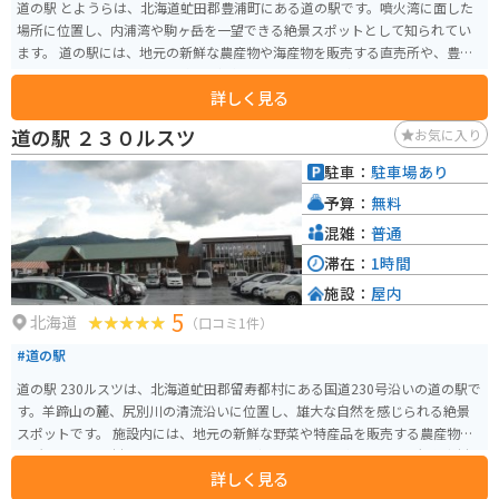
道の駅 とようらは、北海道虻田郡豊浦町にある道の駅です。噴火湾に面した
場所に位置し、内浦湾や駒ヶ岳を一望できる絶景スポットとして知られてい
ます。 道の駅には、地元の新鮮な農産物や海産物を販売する直売所や、豊浦
産のホタテや昆布を使った料理を提供するレストランがあります。特に、ホ
詳しく見る
タテは豊浦町の特産品として有名で、道の駅でも味わうことができます。 バ
イクで訪れる場合、道の駅には広々とした駐車場が完備されているので安心
道の駅 ２３０ルスツ
お気に入り
です。噴火湾沿いを走る国道37号は、景色が良いためツーリングにもおすす
めです。道の駅からは、内浦湾を一望できる展望台もあり、休憩スポットと
駐車：
駐車場あり
しても最適です。 周辺には、海水浴やキャンプが楽しめる豊浦海浜公園や、
予算：
無料
約100種類の桜が咲き誇る桜の名所、豊浦公園などがあります。また、道の駅
からは、蝦夷富士とも呼ばれる羊蹄山を望むこともできます。
混雑：
普通
滞在：
1時間
施設：
屋内
5
北海道
（口コミ1件）
#道の駅
道の駅 230ルスツは、北海道虻田郡留寿都村にある国道230号沿いの道の駅で
す。羊蹄山の麓、尻別川の清流沿いに位置し、雄大な自然を感じられる絶景
スポットです。 施設内には、地元の新鮮な野菜や特産品を販売する農産物直
売所や、地元食材を使ったレストラン、軽食コーナーがあります。留寿都村は
詳しく見る
じゃがいもやアスパラガスが有名なので、ぜひ味わってみてください。ま