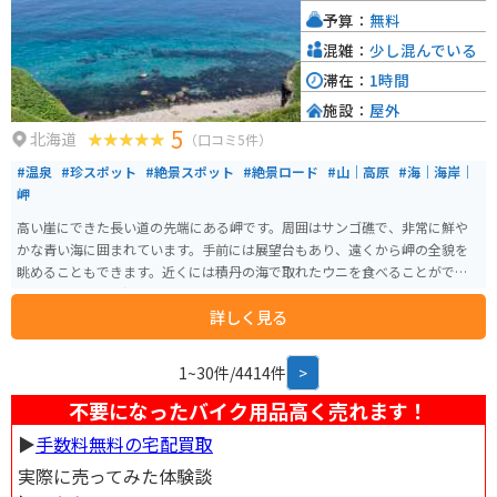
予算：
無料
混雑：
少し混んでいる
滞在：
1時間
施設：
屋外
5
北海道
（口コミ5件）
#温泉
#珍スポット
#絶景スポット
#絶景ロード
#山｜高原
#海｜海岸｜
岬
高い崖にできた長い道の先端にある岬です。周囲はサンゴ礁で、非常に鮮や
かな青い海に囲まれています。手前には展望台もあり、遠くから岬の全貌を
眺めることもできます。近くには積丹の海で取れたウニを食べることができ
る飲食店が多く、温泉もあります。
詳しく見る
1~30件/4414件
>
不要になったバイク用品高く売れます！
▶︎
手数料無料の宅配買取
実際に売ってみた体験談