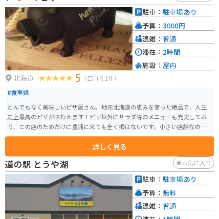
いものを楽しめる道の駅 あかいがわは、観光の拠点としても、ドライブ中の
駐車：
駐車場あり
休憩場所としても最適です。
予算：
3000円
混雑：
普通
滞在：
2時間
施設：
屋内
5
北海道
（口コミ1件）
#食事処
とんでもなく美味しいピザ屋さん。地元北海道の恵みを使った絶品で、人生
史上最高のピザが味わえます！ピザ以外にサラダ等のメニューも充実してお
り、この店のためだけに豊浦に来ても全く損はないです。小さい店舗なの
で、開店時間を狙っていくことをオススメします。
詳しく見る
道の駅 とうや湖
お気に入り
駐車：
駐車場あり
予算：
無料
混雑：
普通