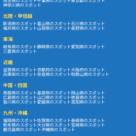
埼玉県のスポット
千葉県のスポット
東京都のスポット
神奈川県のスポット
北陸・甲信越
新潟県のスポット
富山県のスポット
石川県のスポット
福井県のスポット
山梨県のスポット
長野県のスポット
東海
岐阜県のスポット
静岡県のスポット
愛知県のスポット
三重県のスポット
近畿
滋賀県のスポット
京都府のスポット
大阪府のスポット
兵庫県のスポット
奈良県のスポット
和歌山県のスポット
中国・四国
鳥取県のスポット
島根県のスポット
岡山県のスポット
広島県のスポット
山口県のスポット
徳島県のスポット
香川県のスポット
愛媛県のスポット
高知県のスポット
九州・沖縄
福岡県のスポット
佐賀県のスポット
長崎県のスポット
熊本県のスポット
大分県のスポット
宮崎県のスポット
鹿児島県のスポット
沖縄県のスポット