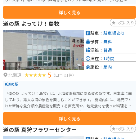
巻です。
詳しく見る
道の駅 よってけ！島牧
お気に入り
駐車：
駐車場あり
予算：
無料
混雑：
普通
滞在：
1時間
施設：
屋内
5
北海道
（口コミ1件）
#道の駅
「道の駅 よってけ！島牧」は、北海道寿都郡にある道の駅です。日本海に面
しており、雄大な海の景色を楽しむことができます。 施設内には、地元でと
れた新鮮な魚介類や農産物を販売する直売所や、地元食材を使った料理を提
供するレストランがあります。特に、新鮮な海の幸を使った海鮮丼はおすす
詳しく見る
めです。 バイクで訪れる場合、駐車場も広く、休憩場所としても最適です。
周辺には、海岸線沿いを走るシーサイドラインと呼ばれる絶景ルートがあ
道の駅 真狩フラワーセンター
お気に入り
り、ツーリングにもおすすめです。 道の駅 よってけ！島牧は、北海道の自然
と食を満喫できるスポットです。