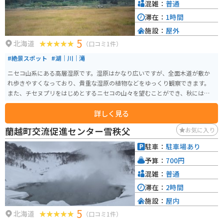
混雑：
普通
滞在：
1時間
施設：
屋外
5
北海道
（口コミ1件）
#絶景スポット
#湖｜川｜滝
ニセコ山系にある高層湿原です。湿原はかなり広いですが、全面木道が敷か
れ歩きやすくなっており、貴重な湿原の植物などをゆっくり観察できます。
また、チセヌプリをはじめとするニセコの山々を望むことができ、秋には紅
葉が美しいです。
詳しく見る
蘭越町交流促進センター雪秩父
お気に入り
駐車：
駐車場あり
予算：
700円
混雑：
普通
滞在：
2時間
施設：
屋内
5
北海道
（口コミ1件）