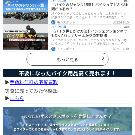
バイク知識
1
バイクの盗難対策オススメグッズを紹介します。
【バイクのジャンル15選】バイクってどんな種
類があるの？
バイクをジャンルごとにまとめました！これからバイク
に乗りたいと思っている人は、バイクの種類を知って気
になる1台を見つけましょう。特徴やメリットデメリット
モトスポット
2022-11-15
なども記載しているので、デザインだけでなく性能から
バイク知識
0
もバイクを探せるようになると失敗しないバイク選びば
【バイク押しがけ方法】インジェクション車で
できるようになります。
もOK？バッテリー上がりの対処法
バイクのバッテリーが上がってエンジンがかからない時
に役立つ「押しがけ」の方法と手順を解説します。押し
がけができるバイクとできないバイクがあるので、自分
モトスポット
2024-06-30
のバイクができるのか確認しておきましょう。
もっと見る
不要になったバイク用品高く売れます！
▶︎
手数料無料の宅配買取
実際に売ってみた体験談
▶︎
こちら
あなたのオススメスポットを登録しませんか？
モトスポットでは、皆様からオススメスポットを募集しています！
全ライダーのための最高なサービス作りに、ご協力よろしくお願いいたします。