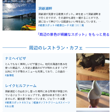
には北海道ならではのお土産が多数あります。ご飯は少
し高いですが洞爺で育った牛を使ったすき焼きや、海の
洞爺湖畔
幸を使った鍋があります。
洞爺湖が見渡せる絶景スポット。峠を走って洞爺湖畔ま
で行くのですが、その道中も湖を一増することができ、
湖に沿って伸びている国道もいい味を出しています。周
りは森で囲まれているので、一息つくには絶好の場所。
#絶景スポット
#絶景ロード
#湖｜川｜滝
飲食店も充実しているので、お昼に行くのがおすすめで
す！
「周辺の景色が綺麗なスポット」をもっと見る
周辺のレストラン・カフェ
ナミヘイピザ
とんでもなく美味しいピザ屋さん。地元北海道の恵みを
使った絶品で、人生史上最高のピザが味わえます！ピザ
以外にサラダ等のメニューも充実しており、この店のた
めだけに豊浦に来ても全く損はないです。小さい店舗な
#食事処
ので、開店時間を狙っていくことをオススメします。
レイクヒルファーム
洞爺湖近くの山を少し登った場所にある牧場が併設され
ているジェラートショップです。店内はあまり広くあり
ませんが、観光客で賑わっています。ジェラートは濃厚
ですが、後味はすっきりとして美味しいです。テラスに
#絶景スポット
#カフェ｜軽食
#ソフトクリーム
#スイーツ
出ると山羊や牛も見えて、ずっと続く牧草地に北海道ら
#お土産
しい風景が広がり、景色も楽しめます。