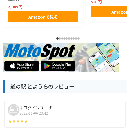
518円
2,985円
Amazo
Amazonで見る
道の駅 とようらのレビュー
未ログインユーザー
2022-11-06 23:42