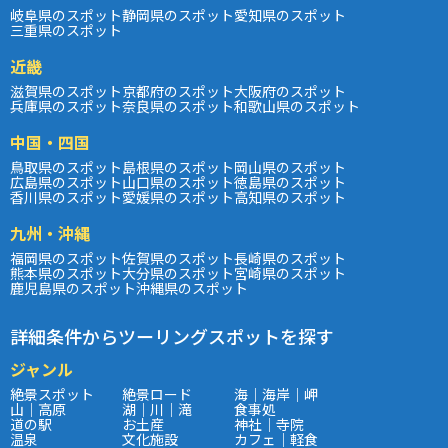
岐阜県のスポット
静岡県のスポット
愛知県のスポット
三重県のスポット
近畿
滋賀県のスポット
京都府のスポット
大阪府のスポット
兵庫県のスポット
奈良県のスポット
和歌山県のスポット
中国・四国
鳥取県のスポット
島根県のスポット
岡山県のスポット
広島県のスポット
山口県のスポット
徳島県のスポット
香川県のスポット
愛媛県のスポット
高知県のスポット
九州・沖縄
福岡県のスポット
佐賀県のスポット
長崎県のスポット
熊本県のスポット
大分県のスポット
宮崎県のスポット
鹿児島県のスポット
沖縄県のスポット
詳細条件からツーリングスポットを探す
ジャンル
絶景スポット
絶景ロード
海｜海岸｜岬
山｜高原
湖｜川｜滝
食事処
道の駅
お土産
神社｜寺院
温泉
文化施設
カフェ｜軽食