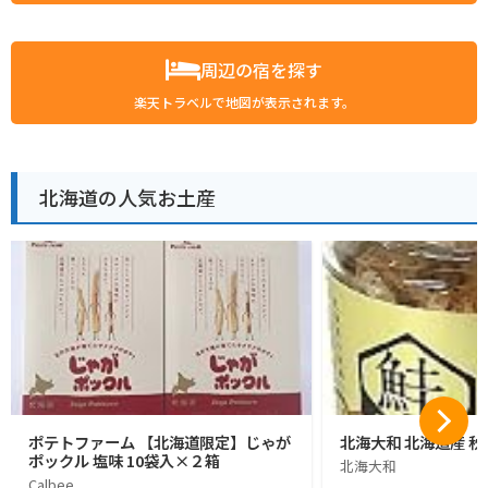
周辺の宿を探す
楽天トラベルで地図が表示されます。
北海道の人気お土産
ポテトファーム 【北海道限定】じゃが
北海大和 北海道産 秋
ポックル 塩味 10袋入×２箱
北海大和
Calbee