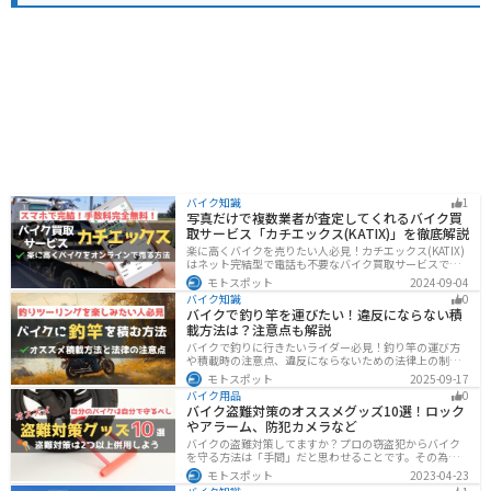
バイク知識
1
写真だけで複数業者が査定してくれるバイク買
取サービス「カチエックス(KATIX)」を徹底解説
楽に高くバイクを売りたい人必見！カチエックス(KATIX)
はネット完結型で電話も不要なバイク買取サービスで
す。バイク情報と写真を登録するだけで、複数のバイク
モトスポット
2024-09-04
業者がオークション形式で価格を競い合ってくれるの
バイク知識
0
で、何もせず最高値でバイクを売ることができます。
バイクで釣り竿を運びたい！違反にならない積
載方法は？注意点も解説
バイクで釣りに行きたいライダー必見！釣り竿の運び方
や積載時の注意点、違反にならないための法律上の制限
を解説。風の影響やバランス、安全面のポイントを押さ
モトスポット
2025-09-17
えつつ、おすすめのロッドケース・ロッドホルダー・コ
バイク用品
0
ンパクトロッドも紹介。ツーリング途中に気軽に釣りを
バイク盗難対策のオススメグッズ10選！ロック
楽しみたい方にも最適な情報が満載
やアラーム、防犯カメラなど
バイクの盗難対策してますか？プロの窃盗犯からバイク
を守る方法は「手間」だと思わせることです。その為に
は「チェーンロック 」「ディスクロック」などしっかり
モトスポット
2023-04-23
と対策をしておきましょう。この記事では、すぐできる