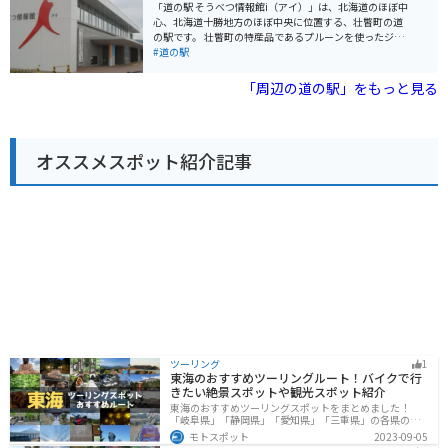
使った料理がおすすめです。 バイクで訪れる場合、駐車
「道の駅 そうべつ情報館i（アイ）」は、北海道のほぼ中
場も広く停めやすいので安心です。 周辺の道路は走りや
心、北海道十勝地方のほぼ中央に位置する、壮瞥町の道
すく、ツーリングにもおすすめです。 【おすすめポイン
の駅です。 壮瞥町の特産品であるプルーンを使ったジュ
ト】 ・羊蹄山と洞爺湖の絶景 ・新鮮な農産物 ・洞爺湖
ースやワイン、ジャムなどを販売しており、お土産に最
#道の駅
産わかさぎ料理 ・バイク駐車場あり
適です。また、地元の農産物も販売しており、新鮮な野
菜や果物を購入することができます。 レストランでは、
「周辺の道の駅」をもっと見る
地元食材を使った料理を楽しむことができます。おすす
めは、壮瞥産のそば粉を使った手打ちそばです。 道の駅
の目の前には、羊蹄山を一望できる展望台があります。
晴れた日には、雄大な羊蹄山を背景に記念撮影をするこ
オススメスポット紹介記事
とができます。 バイクで訪れる場合、駐車場も広く、休
憩場所として最適です。道の駅周辺には、洞爺湖や有珠
山など観光スポットも多いので、ツーリングの拠点とし
てもおすすめです。 周辺には、キャンプ場や温泉施設も
あるので、宿泊してゆっくりと観光を楽しむこともでき
ます。
ツーリング
1
東海のおすすめツーリングルート！バイクで行
きたい絶景スポットや観光スポット紹介
東海のおすすめツーリングスポットをまとめました！
「岐阜県」「静岡県」「愛知県」「三重県」の各県の観
光地紹介します。自然豊かな山々や湖、温泉地が点在
モトスポット
2023-09-05
し、四季折々の景色を楽しめるスポットが多数ありま