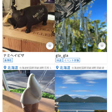
−１
−５１７
ナミヘイピザ
gla_gla
食事処
林道
イベント体験
北海道
北海道
北海道虻田郡洞爺湖町花和１２
北海道虻田郡洞爺湖町洞爺湖温
７
泉