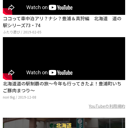
ココって車中泊アリ？ナシ？豊浦＆真狩編 北海道 道の
駅シリーズ73・74
ふたり遊び / 2019-02-05
北海道道の駅制覇の旅〜今年も行ってきたよ！豊浦町いち
ご豚肉まつり〜
nori tkg / 2019-12-08
YouTubeの利用規約
北海道