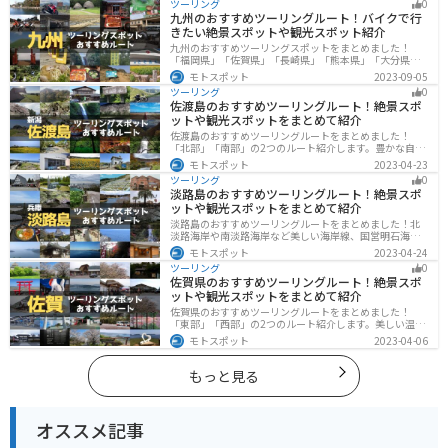
ツーリング
0
す。バイクで東海にツーリングに行く際は参考にしてく
九州のおすすめツーリングルート！バイクで行
ださい。
きたい絶景スポットや観光スポット紹介
九州のおすすめツーリングスポットをまとめました！
「福岡県」「佐賀県」「長崎県」「熊本県」「大分県」
「宮崎都」「鹿児島県」の各県の観光地紹介します。自
モトスポット
2023-09-05
然豊かな山々や湖、温泉地が点在し、四季折々の景色を
ツーリング
0
楽しめるスポットが多数あります。バイクで九州にツー
佐渡島のおすすめツーリングルート！絶景スポ
リングに行く際は参考にしてください。
ットや観光スポットをまとめて紹介
佐渡島のおすすめツーリングルートをまとめました！
「北部」「南部」の2つのルート紹介します。豊かな自然
と歴史的なスポット、トキなどの貴重な動物を見られる
モトスポット
2023-04-23
スポットが多数あります。バイクで佐渡島にツーリング
ツーリング
0
に行く際は参考にしてください。
淡路島のおすすめツーリングルート！絶景スポ
ットや観光スポットをまとめて紹介
淡路島のおすすめツーリングルートをまとめました！北
淡路海岸や南淡路海岸など美しい海岸線、国営明石海峡
公園や淡路夢舞台など、自然とアートが融合した施設も
モトスポット
2023-04-24
多数あります。バイクで淡路島にツーリングに行く際は
ツーリング
0
参考にしてください。
佐賀県のおすすめツーリングルート！絶景スポ
ットや観光スポットをまとめて紹介
佐賀県のおすすめツーリングルートをまとめました！
「東部」「西部」の2つのルート紹介します。美しい温泉
地や古墳群、歴史ある城や神社仏閣など、バイクツーリ
モトスポット
2023-04-06
ングに適したスポットが多数存在し、様々な楽しみ方が
できます。バイクで佐賀県にツーリングに行く際は参考
にしてください。
もっと見る
オススメ記事