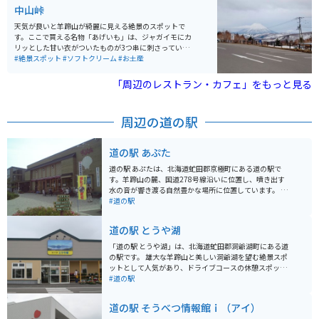
中山峠
天気が良いと羊蹄山が綺麗に見える絶景のスポットで
す。ここで買える名物「あげいも」は、ジャガイモにカ
リッとした甘い衣がついたものが3つ串に刺さってい
て、とても美味しいです。見た目は大きめでボリューミ
#絶景スポット
#ソフトクリーム
#お土産
ーですが、ペロリと食べれる美味しさです。家族や友人
とシェアしてもいいかもしれません。ソフトクリームも
「周辺のレストラン・カフェ」をもっと見る
美味しいです。
周辺の道の駅
道の駅 あぷた
道の駅 あぷたは、北海道虻田郡京極町にある道の駅で
す。羊蹄山の麓、国道278号線沿いに位置し、噴き出す
水の音が響き渡る自然豊かな場所に位置しています。 道
の駅 あぷたは、2005年8月8日にオープンしました。
#道の駅
「水の驛」をテーマに、名水百選に選ばれた羊蹄山の湧
水を楽しむことができます。施設内には、湧水を汲める
道の駅 とうや湖
場所や、湧水を使ったコーヒーやそばを提供する飲食店
があります。また、地元の農産物や特産品を販売する直
「道の駅 とうや湖」は、北海道虻田郡洞爺湖町にある道
売所も併設されています。 バイクで訪れる方は、羊蹄山
の駅です。 雄大な羊蹄山と美しい洞爺湖を望む絶景スポ
を眺めながらのんびりとツーリングを楽しむことができ
ットとして人気があり、ドライブコースの休憩スポット
ます。周辺には、キャンプ場や温泉など、観光スポット
としても最適です。 周辺には、洞爺湖温泉や昭和新山、
#道の駅
も充実しているので、ぜひ足を運んでみてください。
有珠山ロープウェイなど観光スポットも豊富です。 北海
道ならではの新鮮な農産物の直売所や、地元の食材を使
道の駅 そうべつ情報館ｉ（アイ）
ったレストランもあります。 特に、洞爺湖産わかさぎを