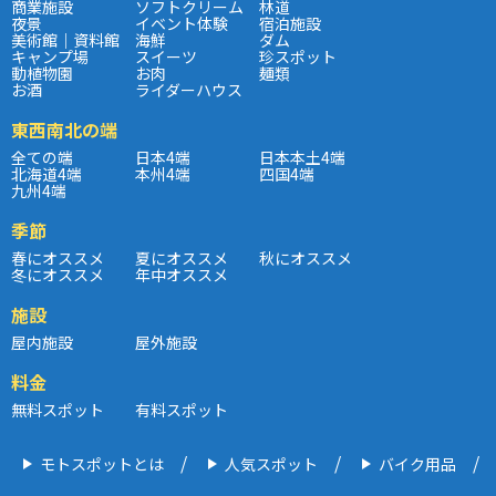
商業施設
ソフトクリーム
林道
夜景
イベント体験
宿泊施設
美術館｜資料館
海鮮
ダム
キャンプ場
スイーツ
珍スポット
動植物園
お肉
麺類
お酒
ライダーハウス
東西南北の端
全ての端
日本4端
日本本土4端
北海道4端
本州4端
四国4端
九州4端
季節
春にオススメ
夏にオススメ
秋にオススメ
冬にオススメ
年中オススメ
施設
屋内施設
屋外施設
料金
無料スポット
有料スポット
モトスポットとは
人気スポット
バイク用品