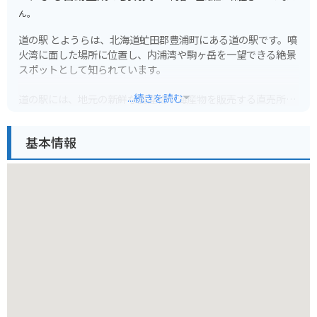
ん。
道の駅 とようらは、北海道虻田郡豊浦町にある道の駅です。噴
火湾に面した場所に位置し、内浦湾や駒ヶ岳を一望できる絶景
スポットとして知られています。
...続きを読む
道の駅には、地元の新鮮な農産物や海産物を販売する直売所
や、豊浦産のホタテや昆布を使った料理を提供するレストラン
があります。特に、ホタテは豊浦町の特産品として有名で、道
基本情報
の駅でも味わうことができます。
バイクで訪れる場合、道の駅には広々とした駐車場が完備され
ているので安心です。噴火湾沿いを走る国道37号は、景色が良
いためツーリングにもおすすめです。道の駅からは、内浦湾を
一望できる展望台もあり、休憩スポットとしても最適です。
周辺には、海水浴やキャンプが楽しめる豊浦海浜公園や、約10
0種類の桜が咲き誇る桜の名所、豊浦公園などがあります。ま
た、道の駅からは、蝦夷富士とも呼ばれる羊蹄山を望むことも
できます。