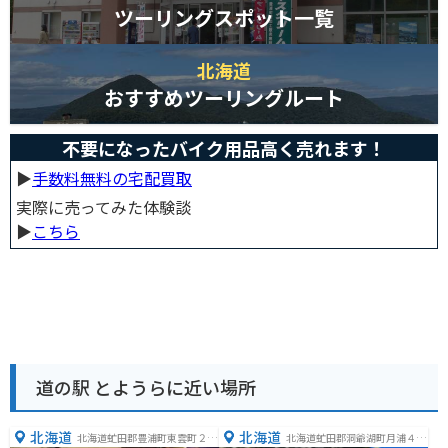
ツーリングスポット一覧
北海道
おすすめツーリングルート
不要になったバイク用品高く売れます！
▶︎
手数料無料の宅配買取
実際に売ってみた体験談
▶︎
こちら
道の駅 とようらに近い場所
北海道
北海道
北海道虻田郡豊浦町東雲町２８
北海道虻田郡洞爺湖町月浦４４