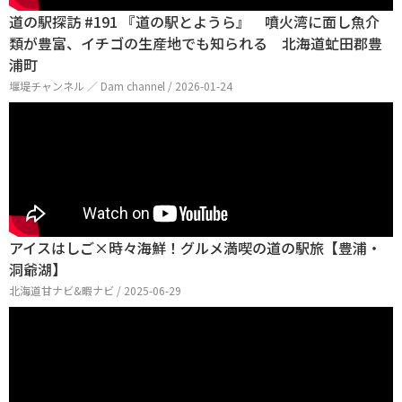
道の駅探訪 #191 『道の駅とようら』 噴火湾に面し魚介
類が豊富、イチゴの生産地でも知られる 北海道虻田郡豊
浦町
堰堤チャンネル ／ Dam channel / 2026-01-24
アイスはしご×時々海鮮！グルメ満喫の道の駅旅【豊浦・
洞爺湖】
北海道甘ナビ&暇ナビ / 2025-06-29