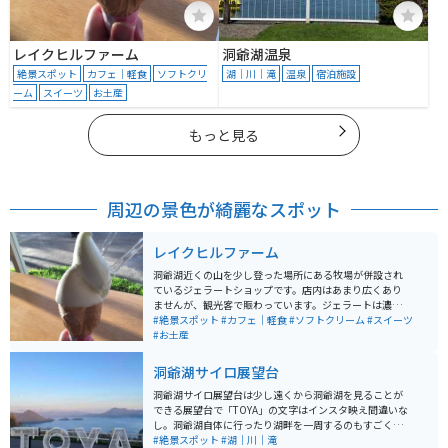
レイクヒルファーム
洞爺湖温泉
絶景スポット
カフェ｜軽食
ソフトクリ
湖｜川｜滝
温泉
宿泊施設
ーム
スイーツ
お土産
もっと見る
周辺の景色が綺麗なスポット
レイクヒルファーム
洞爺湖近くの山を少し登った場所にある牧場が併設され
ているジェラートショップです。店内はあまり広くあり
ませんが、観光客で賑わっています。ジェラートは濃厚
ですが、後味はすっきりとして美味しいです。テラスに
#絶景スポット
#カフェ｜軽食
#ソフトクリーム
#スイーツ
出ると山羊や牛も見えて、ずっと続く牧草地に北海道ら
#お土産
しい風景が広がり、景色も楽しめます。
洞爺湖サイロ展望台
洞爺湖サイロ展望台は少し遠くから洞爺湖を見ることが
できる展望台で「TOYA」の文字はインスタ映え間違いな
し。洞爺湖自体に行ったり湖畔を一周するのもすごく気
持ちがいいですがここは知る人ぞ知る名展望台です。 中
#絶景スポット
#湖｜川｜滝