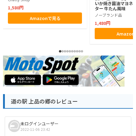
いか焼き醤油マヨネー
1,580円
ター 牛たん風味
ノーブランド品
Amazonで見る
1,480円
Amazo
道の駅 上品の郷のレビュー
未ログインユーザー
2022-11-06 23:42