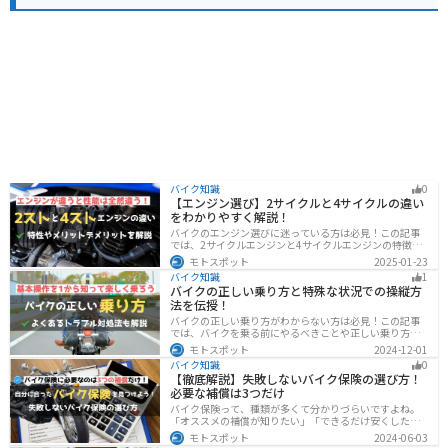
バイク知識
0
【エンジン選び】2サイクルと4サイクルの違い
をわかりやすく解説！
バイクのエンジン選びに迷っている方は必見！この記事
では、2サイクルエンジンと4サイクルエンジンの特徴や
メリット、選び方を解説しています。実は、4サイクルエ
モトスポット
2025-01-23
ンジンは燃費が良く経済的で扱いやすいため、初心者の
バイク知識
1
方にはおすすめです。記事を読めば、最適なエンジン選
バイクの正しい乗り方と特殊な状況での操縦方
びのヒントが得られます。
法を伝授！
バイクの正しい乗り方がわからない方は必見！この記事
では、バイクを乗る前にやるべきことや正しい乗り方、
トラブルと対処法を解説しています。実は、車と気をつ
モトスポット
2024-12-01
ける部分はかなり異なるので注意が必要です。この記事
バイク知識
0
を読めば、安全で快適なバイクライフを送れます。
【徹底解説】失敗しないバイク保険の選び方！
必要な補償は3つだけ
バイク保険って、種類が多くて分かりづらいですよね。
「オススメの補償が知りたい」「できるだけ安くした
い」「自分に合った保険を知りたい」こういったことで
モトスポット
2024-06-03
悩んでいる方向けに、バイク保険の選び方・つけるべき