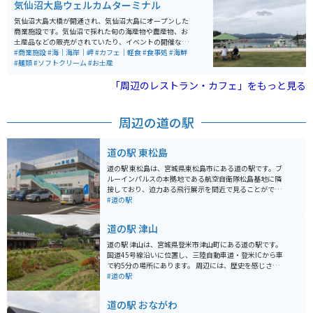
気仙沼大島ウェルカムターミナル
気仙沼大島大橋が開通され、気仙沼大島にオープンした
商業施設です。気仙沼で採れた旬の海産物や農産物、お
土産品などの販売がされていたり、イベントの開催など
も行われています。隣には飲食店、カフェも備わってい
#商業施設
#海｜海岸｜岬
#カフェ｜軽食
#食事処
#海鮮
るので、休憩にはちょうど良いスポットです。
#麺類
#ソフトクリーム
#お土産
「周辺のレストラン・カフェ」をもっと見る
周辺の道の駅
道の駅 東松島
道の駅 東松島は、宮城県東松島市にある道の駅です。ブ
ルーインパルスの本拠地である航空自衛隊松島基地に隣
接しており、迫力ある飛行展示を間近で見ることができ
る絶好のスポットとして知られています。 道の駅には、
#道の駅
地元の特産品を販売する直売所や、新鮮な魚介類を使っ
た料理が楽しめるレストランがあります。東松島産の海
道の駅 津山
苔や牡蠣などの海産物はもちろんのこと、地元で採れた
新鮮な野菜や果物も購入できます。また、レストランで
道の駅 津山は、宮城県登米市津山町にある道の駅です。
は、地元産の食材をふんだんに使った定食や丼物、麺類
国道45号線沿いに位置し、三陸自動車道・登米ICから車
などが味わえます。特に、牡蠣を使った料理は人気が高
で約5分の場所にあります。 周辺には、歴史を感じさせ
く、訪れた際にはぜひ試してみてください。 バイクで訪
る津山城跡や、自然豊かな横山不動尊などがあり、観光
#道の駅
れる場合は、道の駅に隣接する駐車場にバイク専用の駐
の拠点としても便利です。また、物産館では、地元産の
車スペースが用意されているので、安心して駐車できま
新鮮な野菜や果物、海産物などが販売されており、お土
道の駅 おながわ
す。また、道の駅周辺には、松島基地の展示格納庫や、
産探しにも最適です。 バイクで訪れる場合は、駐車場も