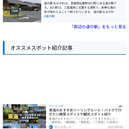
太平洋を一望できる展望台など、バイクで気軽に立ち寄
広く、休憩スペースもあるので、ツーリングの途中に立
道の駅 おながわは、宮城県牡鹿郡女川町にある道の駅で
れる観光スポットが点在しています。風を感じながら、
ち寄るのも良いでしょう。 地元の名産品としては、「油
す。女川町は、三陸海岸に位置する港町で、新鮮な海の
美しい景色を堪能するツーリングを楽しんでみてはいか
麩丼」が有名です。油麩とは、小麦粉のたんぱく質であ
幸が味わえることで知られています。 道の駅 おながわで
がでしょうか。 道の駅 東松島は、ブルーインパルスの飛
るグルテンを油で揚げたもので、宮城県北部ではおなじ
は、地元で水揚げされた魚介類を販売しているほか、海
#道の駅
行展示を間近で見られるだけでなく、地元の特産品やグ
みの食材です。道の駅 津山内のレストランでも味わうこ
鮮丼や海鮮BBQなどが楽しめる飲食店もあります。ま
ルメも楽しめる魅力的なスポットです。周辺には、歴史
とができます。 見どころとしては、道の駅のすぐそばに
た、女川町の特産品や土産物も販売しており、観光客に
「周辺の道の駅」をもっと見る
的な建造物や自然豊かな景勝地など、多くの観光スポッ
流れる北上川からの眺めがおすすめです。春には桜並木
人気です。 バイクで訪れる場合、道の駅 おながわには、
トがありますので、ぜひ一度訪れてみてください。
が美しく、秋には紅葉を楽しむことができます。
広々とした駐車場が完備されているので安心です。三陸
海岸沿いをツーリングする際には、ぜひ立ち寄ってみて
ください。 【おすすめポイント】 * 싱싱한 해산물을 맛볼
オススメスポット紹介記事
수 있다 * 女川町のお土産が買える * 三陸海岸の絶景を眺
められる 【周辺情報】 * 女川魚市場 * きぼうのかね商店
街 * 宮城県慶長使節船ミュージアム 【名産品】 * 女川ホ
タテ * 女川サンマ * 女川フカヒレ
ツーリング
1
東海のおすすめツーリングルート！バイクで行
きたい絶景スポットや観光スポット紹介
東海のおすすめツーリングスポットをまとめました！
「岐阜県」「静岡県」「愛知県」「三重県」の各県の観
光地紹介します。自然豊かな山々や湖、温泉地が点在
モトスポット
2023-09-05
し、四季折々の景色を楽しめるスポットが多数ありま