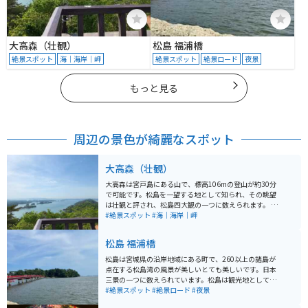
大高森（壮観）
松島 福浦橋
絶景スポット
海｜海岸｜岬
絶景スポット
絶景ロード
夜景
もっと見る
周辺の景色が綺麗なスポット
大高森（壮観）
大高森は宮戸島にある山で、標高106mの登山が約30分
で可能です。松島を一望する地として知られ、その眺望
は壮観と評され、松島四大観の一つに数えられます。 山
頂付近からは四方に広がる景色が楽しめ、展望台からは
#絶景スポット
#海｜海岸｜岬
日本三景・松島の島々や松島湾を望むことができます。
天気が良ければ蔵王連峰や船形山、栗駒山も見ることが
松島 福浦橋
できます。大高森は気軽に日帰りで楽しめる山で、麓に
は休憩所があり、バイクの駐車も可能です。
松島は宮城県の沿岸地域にある町で、260以上の諸島が
点在する松島湾の風景が美しいとても美しいです。日本
三景の一つに数えられています。松島は観光地としても
充実していて、湾内を巡る「松島遊覧船」や名所、グル
#絶景スポット
#絶景ロード
#夜景
メスポット、こけしの絵付け体験などがあります。 縁切