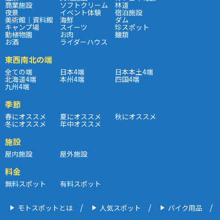
商業施設
ソフトクリーム
林道
夜景
イベント体験
宿泊施設
美術館｜資料館
海鮮
ダム
キャンプ場
スイーツ
珍スポット
動植物園
お肉
麺類
お酒
ライダーハウス
東西南北の端
全ての端
日本4端
日本本土4端
北海道4端
本州4端
四国4端
九州4端
季節
春にオススメ
夏にオススメ
秋にオススメ
冬にオススメ
年中オススメ
施設
屋内施設
屋外施設
料金
無料スポット
有料スポット
モトスポットとは
人気スポット
バイク用品