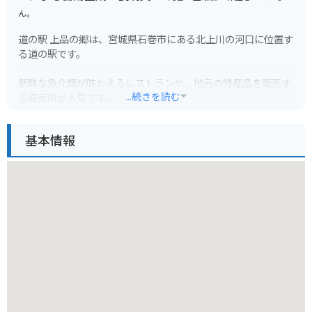
ん。
道の駅 上品の郷は、宮城県石巻市にある北上川の河口に位置す
る道の駅です。
新鮮な魚介類が味わえるレストランや、地元の特産品を販売す
...続きを読む
る直売所が人気です。
とくに、石巻産のブランド牡蠣「伊達の旨牡蠣」は、濃厚な味
わいでおすすめです。
基本情報
バイクで訪れる場合、道の駅には広々とした駐車場が完備され
ているので安心です。
周辺には、東日本大震災の記憶を伝える「石巻市震災伝承施設
がんばろう！石巻」や、景勝地として知られる「牡鹿半島」な
ど、観光スポットも充実しています。
牡鹿半島はリアス式海岸の美しい景色が楽しめ、バイクツーリ
ングにも最適です。