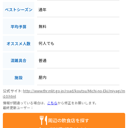
通年
ベストシーズン
無料
平均予算
何人でも
オススメ人数
普通
混雑具合
屋内
施設
公式サイト:
http://www.thr.mlit.go.jp/road/koutsu/Michi-no-Eki/miyagi/m
i10.html
情報が間違っている場合は、
こちら
から修正をお願いします。
最終更新ユーザー：
周辺の飲食店を探す