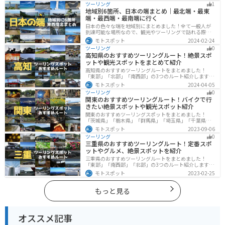
ツーリング
1
す。バイクで東海にツーリングに行く際は参考にしてく
地域別6箇所、日本の端まとめ｜最北端・最東
ださい。
端・最西端・最南端に行く
日本の色々な端を地域別にまとめました！全て一般人が
到達可能な場所なので、観光やツーリングで訪れる際の
参考にしてください。
モトスポット
2024-02-24
ツーリング
0
高知県のおすすめツーリングルート！絶景スポ
ットや観光スポットをまとめて紹介
高知県のおすすめツーリングルートをまとめました！
「東部」「北部」「南西部」の3つのルート紹介します。
山と海どちらも楽しめるスポットが多数あり、様々な楽
モトスポット
2024-04-05
しみ方ができます。バイクで高知県にツーリングに行く
ツーリング
0
際は参考にしてください。
関東のおすすめツーリングルート！バイクで行
きたい絶景スポットや観光スポット紹介
関東のおすすめツーリングスポットをまとめました！
「茨城県」「栃木県」「群馬県」「埼玉県」「千葉県」
「東京都」「神奈川県」の各県の観光地紹介します。自
モトスポット
2023-09-06
然豊かな山々や湖、温泉地が点在し、四季折々の景色を
ツーリング
0
楽しめるスポットが多数あります。バイクで関東にツー
三重県のおすすめツーリングルート！定番スポ
リングに行く際は参考にしてください。
ットやグルメ、絶景スポットを紹介
三重県のおすすめツーリングルートをまとめました！
「東部」「南西部」「北部」の3つのルート紹介します。
標高の高いスカイラインからリアス式海岸まであるの
モトスポット
2023-02-25
で、飽きることなくツーリングを堪能できます。バイク
で三重県にツーリングに行く際は参考にしてください。
もっと見る
オススメ記事