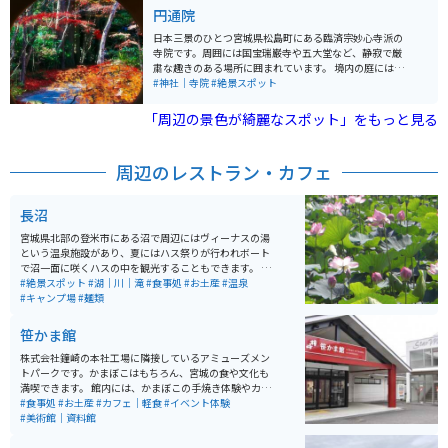
り橋で有名な雄島や福浦橋などもあります。太平洋に面
円通院
する松島は「四大観」と呼ばれる絶景ポイントもあり、
太陽と共演する時間帯には宿泊客に人気があります。ま
日本三景のひとつ宮城県松島町にある臨済宗妙心寺派の
た、福浦橋は長い橋であり、夜にはライトアップされて
寺院です。周囲には国宝瑞巌寺や五大堂など、静寂で厳
ます。 福浦橋は、松島に続く全長約250mの赤い橋で
粛な趣きのある場所に囲まれています。 境内の庭には約
す。広大な太平洋の中に続く長いていく橋の景色が素敵
350年前に造られた心字の池を中心とし石庭がありま
#神社｜寺院
#絶景スポット
です。夜になると橋のライトアップもされ、まっすぐ続
す。秋には紅葉ライトアップがされ、幻想的なお寺の中
く橋がより強調され、また違った景色を見ることができ
に色鮮やかな紅葉が見られます。 4つの庭があります。
「周辺の景色が綺麗なスポット」をもっと見る
ます。点灯時間は時期によって変わるので調べてから行
「雲外天地の庭（石庭）」「遠州の庭」「白華峰西洋の
くことをオススメします。
庭（バラの庭）」「三慧殿禅林瞑想の庭」
周辺のレストラン・カフェ
長沼
宮城県北部の登米市にある沼で周辺にはヴィーナスの湯
という温泉施設があり、夏にはハス祭りが行われボート
で沼一面に咲くハスの中を観光することもできます。 他
にはキャンプ場やボート場、物産館にアスレチックやロ
#絶景スポット
#湖｜川｜滝
#食事処
#お土産
#温泉
ーラー滑り台のあるオランダ風車が目印の長沼フートピ
#キャンプ場
#麺類
ア公園があります。コロナの影響でここ数年は行われて
おりませんが、春には風土マラソンという登米市の特産
笹かま館
品を味わいながら走るマラソン大会も開かれます。
株式会社鐘崎の本社工場に隣接しているアミューズメン
トパークです。かまぼこはもちろん、宮城の食や文化も
満喫できます。 館内には、かまぼこの手焼き体験やカフ
ェ、ギフトショップ、カウンターでお酒と一緒にかまぼ
#食事処
#お土産
#カフェ｜軽食
#イベント体験
こを楽しめるお店もあります。予約制で工場見学も可能
#美術館｜資料館
です。笹かま館の隣には七夕ミュージアムがあり、年中
七夕飾りを楽しむこともできます。