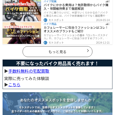
バイク知識
0
補償について解説します。
バイクにかかる費用は？免許取得からバイク購
入・年間維持費まで徹底解説
バイクに乗りたいけど、全部でいくらかかるの？バイク
に乗るためには、バイク本体価格だけでなく諸経費や税
金、免許取得費用、ライディングギア、メンテナンス
モトスポット
2024-05-14
代、駐車場代などの年間維持費もかかります。この記事
バイク用品
1
ではバイクに乗るための全ての費用をまとめました。ま
カフェレーサーに似合うファッションはコレ！
た、できるだけ安く抑えるコツも紹介するので参考にし
オススメのブランドもご紹介
て下さい。
カフェレーサーファッションの基本「ロッカーズスタイ
ル」や、カフェレーサーに似合うおすすめブランド、定
番アイテムを詳しく紹介。個性を引き立てるコーデのコ
モトスポット
2024-12-21
ツや季節に合ったアイテム選び、愛車とのマッチング方
法も解説します。
もっと見る
不要になったバイク用品高く売れます！
▶︎
手数料無料の宅配買取
実際に売ってみた体験談
▶︎
こちら
あなたのオススメスポットを登録しませんか？
モトスポットでは、皆様からオススメスポットを募集しています！
全ライダーのための最高なサービス作りに、ご協力よろしくお願いいたします。