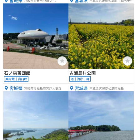
宮城県
宮城県
宮城県石巻市中瀬２−７
宮城県宮城郡松島町手樽七十里
５９
石ノ森萬画館
古浦農村公園
美術館｜資料館
海｜海岸｜岬
宮城県
宮城県
宮城県東松島市宮戸大高森
宮城県宮城郡松島町松島