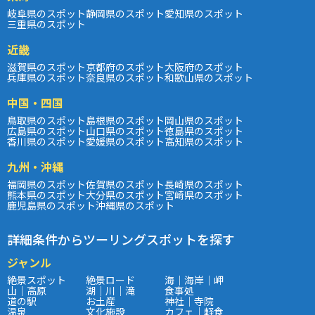
岐阜県のスポット
静岡県のスポット
愛知県のスポット
三重県のスポット
近畿
滋賀県のスポット
京都府のスポット
大阪府のスポット
兵庫県のスポット
奈良県のスポット
和歌山県のスポット
中国・四国
鳥取県のスポット
島根県のスポット
岡山県のスポット
広島県のスポット
山口県のスポット
徳島県のスポット
香川県のスポット
愛媛県のスポット
高知県のスポット
九州・沖縄
福岡県のスポット
佐賀県のスポット
長崎県のスポット
熊本県のスポット
大分県のスポット
宮崎県のスポット
鹿児島県のスポット
沖縄県のスポット
詳細条件からツーリングスポットを探す
ジャンル
絶景スポット
絶景ロード
海｜海岸｜岬
山｜高原
湖｜川｜滝
食事処
道の駅
お土産
神社｜寺院
温泉
文化施設
カフェ｜軽食