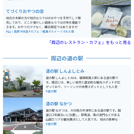
光客でにぎわっています。バイクでツーリングしている
人も多くいるため、大分県の人気のツーリングスポット
てづくりおやつの店
となっています。
地元の主婦の方が地元ならではのおやつを手作りして販
売しており、どこか懐かしい田舎ならではの味を堪能で
きます。おやつだけでなく、曜日限定ではありますが喫
茶もやっていたり、ハンドメイドの小物等も販売してい
#山｜高原
#林道
#カフェ｜軽食
#スイーツ
#お土産
ます。ツーリングの休憩スポットとしてちょうど良いで
す。
「周辺のレストラン・カフェ」をもっと見る
周辺の道の駅
道の駅 しんよしとみ
道の駅 しんよしとみは、福岡県築上郡にある道の駅で
す。周辺には、美しい自然と歴史的な観光スポットが広
がっており、ツーリングの休憩スポットとしても人気で
す。 道の駅 しんよしとみには、地元の新鮮な野菜や果
#道の駅
物、特産品などを販売する直売所があります。とくに、
地元産の新鮮な野菜や果物は人気が高く、旬の味覚を味
道の駅 なかつ
わえると評判です。 また、食事処では、地元の食材を使
った料理を楽しむことができます。名物は、豊前海の新
道の駅 なかつは、大分県の中津市にある道の駅です。国
鮮な魚介類を使った海鮮丼です。 バイクに乗っている人
道212号線沿いに位置し、耶馬溪、青の洞門などがある
にとっては、道の駅 しんよしとみは、広々とした駐車場
山国エリアの観光拠点として人気です。 地元の新鮮な野
が完備されているので、安心してバイクを停めることが
菜や果物が並ぶ農産物直売所は、道の駅 なかつ の人気ス
#道の駅
できます。また、周辺には、景色が良いワインディング
ポットです。とくに、名産の梨やぶどうは、旬の時期に
ロードが続くので、ツーリングを楽しむには最適な場所
は多くの人が訪れます。また、併設されているレストラ