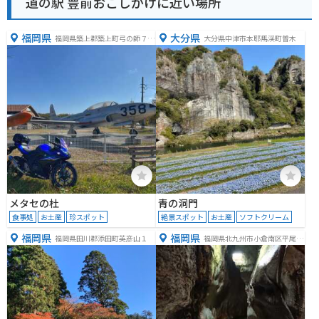
道の駅 豊前おこしかけに近い場所
福岡県
大分県
福岡県築上郡築上町弓の師７６
大分県中津市本耶馬渓町曽木
５
メタセの杜
青の洞門
食事処
お土産
珍スポット
絶景スポット
お土産
ソフトクリーム
福岡県
福岡県
福岡県田川郡添田町英彦山１
福岡県北九州市小倉南区平尾台
３丁目２−２−１