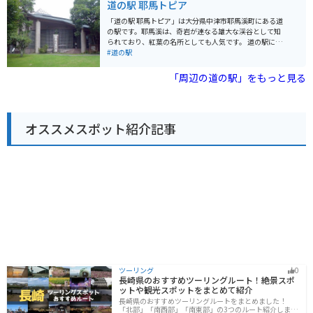
道の駅 耶馬トピア
です。 道の駅 しんよしとみ周辺の観光スポットとして
ンでは、地元の食材を使った郷土料理や、名物の耶馬溪
は、国の重要文化財に指定されている旧藏内邸や、日本
黒豚を使った料理などが楽しめます。 バイクで訪れる際
「道の駅 耶馬トピア」は大分県中津市耶馬溪町にある道
の滝百選に選ばれた「豊前坊の滝」などがあります。
には、道の駅 なかつの広い駐車場が便利です。耶馬溪ま
の駅です。耶馬溪は、奇岩が連なる雄大な渓谷として知
では、くねくねとした山道が続くため、休憩場所として
られており、紅葉の名所としても人気です。 道の駅に
も最適です。耶馬溪は、奇岩が連なる景勝地として知ら
は、地元の農産物や特産品を販売する直売所、耶馬溪の
#道の駅
れており、紅葉シーズンには多くの観光客で賑わいま
景色を一望できるレストラン、情報コーナーなどがあり
す。道の駅 なかつ からは、車で約30分の距離です。
ます。レストランでは、名物の猪肉を使った料理や、地
「周辺の道の駅」をもっと見る
【おすすめポイント】 * 新鮮な地元産の野菜や果物が購
元産の野菜を使った料理を楽しむことができます。 バイ
入できる * 耶馬溪黒豚など、地元の食材を使った料理が
クで訪れる場合、道の駅には広い駐車場が完備されてい
楽しめる * 耶馬溪観光の拠点として便利
るので安心です。耶馬溪は、ツーリングコースとしても
人気が高く、周辺には見どころがたくさんあります。青
オススメスポット紹介記事
の洞門や羅漢寺など、自然と歴史を感じられるスポット
を巡ってみましょう。 耶馬溪を訪れた際には、ぜひ「道
の駅 耶馬トピア」に立ち寄ってみてください。地元の
人々との触れ合いも旅の思い出になるでしょう。
ツーリング
0
長崎県のおすすめツーリングルート！絶景スポ
ットや観光スポットをまとめて紹介
長崎県のおすすめツーリングルートをまとめました！
「北部」「南西部」「南東部」の3つのルート紹介しま