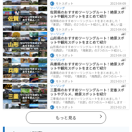
す。国際色豊かな街並みや世界遺産、絶景ポイントが数
モトスポット
2023-04-09
多く存在し、様々な楽しみ方ができます。バイクで長崎
ツーリング
0
県にツーリングに行く際は参考にしてください。
佐賀県のおすすめツーリングルート！絶景スポ
ットや観光スポットをまとめて紹介
佐賀県のおすすめツーリングルートをまとめました！
「東部」「西部」の2つのルート紹介します。美しい温泉
地や古墳群、歴史ある城や神社仏閣など、バイクツーリ
モトスポット
2023-04-06
ングに適したスポットが多数存在し、様々な楽しみ方が
ツーリング
0
できます。バイクで佐賀県にツーリングに行く際は参考
山形県のおすすめツーリングルート！絶景スポ
にしてください。
ットや観光スポットをまとめて紹介
山形県のおすすめツーリングルートをまとめました！
「北西部」「北東部」「南東部」の3つのルート紹介しま
す。豊かな自然と歴史的な観光スポット、山と海どちら
モトスポット
2023-04-18
も堪能できるスポットが多数あります。バイクで山形県
ツーリング
0
にツーリングに行く際は参考にしてください。
兵庫県のおすすめツーリングルート！絶景スポ
ットや観光スポットをまとめて紹介
兵庫県のおすすめツーリングルートをまとめました！
「北部」「中部」「南東部」「南西部」の4つのルート紹
介します。自然豊かな山を堪能できる北部と中部、街中
モトスポット
2023-03-17
で海辺の南部と違った楽しみ方ができます。バイクで兵
ツーリング
0
庫県にツーリングに行く際は参考にしてください。
三重県のおすすめツーリングルート！定番スポ
ットやグルメ、絶景スポットを紹介
三重県のおすすめツーリングルートをまとめました！
「東部」「南西部」「北部」の3つのルート紹介します。
標高の高いスカイラインからリアス式海岸まであるの
モトスポット
2023-02-25
で、飽きることなくツーリングを堪能できます。バイク
で三重県にツーリングに行く際は参考にしてください。
もっと見る