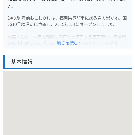
ん。
道の駅 豊前おこしかけは、福岡県豊前市にある道の駅です。国
道10号線沿いに位置し、2015年1月にオープンしました。
施設内には、地元の新鮮な農産物を販売する直売所や、豊前市
...続きを読む
の郷土料理である「だんご汁」や「くろめうどん」を提供する
レストランがあります。
基本情報
また、豊前市の歴史や文化を紹介するコーナーや、観光案内所
も併設されています。バイクで訪れる場合、駐車場も広く、休
憩場所としても最適です。
道の駅 豊前おこしかけは、豊前市の魅力を満喫できる観光拠点
として、ぜひ一度訪れてみてください。