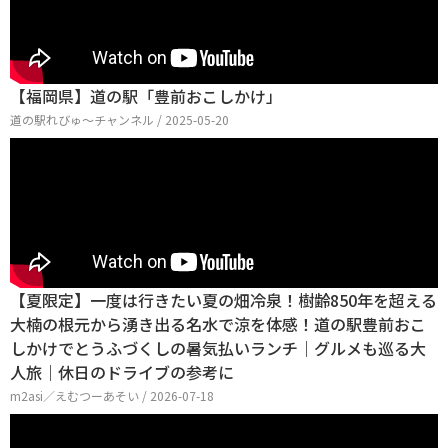
【福岡県】道の駅「豊前おこしかけ」
道の駅れびゅ〜チャンネル / 2025-05-20
【夏限定】一度は行きたい夏の畑冷泉！樹齢850年を超える
大楠の根元から湧き出る名水で涼を体感！道の駅豊前おこ
しかけでとうふづくしの暑気払いランチ｜グルメも巡る大
人旅｜休日のドライブの参考に
m2asi／えむつーあそい / 2026-07-18