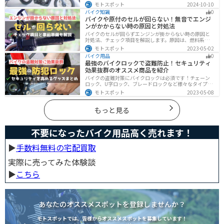
や失敗しない選び方を解説しています。実は、バイクロ
モトスポット
2024-10-10
ーンの選び方にはコツがあります。この記事を読めば、
バイク知識
0
自分に合った賢い選択をすることが可能です。
バイクや原付のセルが回らない！無音でエンジ
ンがかからない時の原因と対処法
バイクのセルが回らずエンジンが掛からない時の原因と
対処法、チェック項目を解説します。原因は、燃料系・
電装系・その他に分かれますが、バッテリー上がりが原
モトスポット
2023-05-02
因であることが多いです。その場合、押しがけやバッテ
バイク用品
0
リー復旧サービスなどを活用しましょう。事前にできる
最強のバイクロックで盗難防止！セキュリティ
対処準備についても解説します。
効果抜群のオススメ商品を紹介
バイクの盗難対策にバイクロックは必須です！チェーン
ロック、U字ロック、ブレードロックなど様々なタイプが
あるので自分の用途に合った使いやすいものを選びまし
モトスポット
2023-05-08
ょう。この記事ではバイクロックの種類と特徴、それぞ
れ最強の商品を紹介します。
もっと見る
不要になったバイク用品高く売れます！
▶︎
手数料無料の宅配買取
実際に売ってみた体験談
▶︎
こちら
あなたのオススメスポットを登録しませんか？
モトスポットでは、皆様からオススメスポットを募集しています！