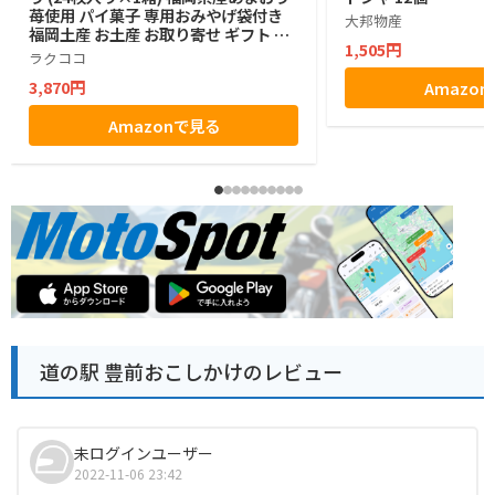
苺使用 パイ菓子 専用おみやげ袋付き
大邦物産
福岡土産 お土産 お取り寄せ ギフト 贈
1,505円
答用 お菓子 帰省土産 プレゼント ご挨
ラクココ
拶 ラクココ厳選
3,870円
Amazo
Amazonで見る
道の駅 豊前おこしかけのレビュー
未ログインユーザー
2022-11-06 23:42