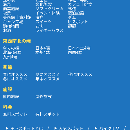
温泉
文化施設
カフェ｜軽食
商業施設
ソフトクリーム
林道
夜景
イベント体験
宿泊施設
美術館｜資料館
海鮮
ダム
キャンプ場
スイーツ
珍スポット
動植物園
お肉
麺類
お酒
ライダーハウス
東西南北の端
全ての端
日本4端
日本本土4端
北海道4端
本州4端
四国4端
九州4端
季節
春にオススメ
夏にオススメ
秋にオススメ
冬にオススメ
年中オススメ
施設
屋内施設
屋外施設
料金
無料スポット
有料スポット
モトスポットとは
人気スポット
バイク用品