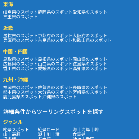
東海
岐阜県のスポット
静岡県のスポット
愛知県のスポット
三重県のスポット
近畿
滋賀県のスポット
京都府のスポット
大阪府のスポット
兵庫県のスポット
奈良県のスポット
和歌山県のスポット
中国・四国
鳥取県のスポット
島根県のスポット
岡山県のスポット
広島県のスポット
山口県のスポット
徳島県のスポット
香川県のスポット
愛媛県のスポット
高知県のスポット
九州・沖縄
福岡県のスポット
佐賀県のスポット
長崎県のスポット
熊本県のスポット
大分県のスポット
宮崎県のスポット
鹿児島県のスポット
沖縄県のスポット
詳細条件からツーリングスポットを探す
ジャンル
絶景スポット
絶景ロード
海｜海岸｜岬
山｜高原
湖｜川｜滝
食事処
道の駅
お土産
神社｜寺院