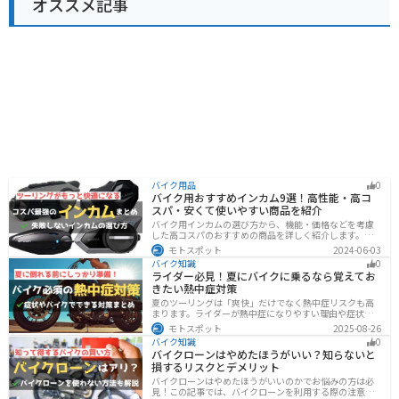
オススメ記事
バイク用品
0
バイク用おすすめインカム9選！高性能・高コ
スパ・安くて使いやすい商品を紹介
バイク用インカムの選び方から、機能・価格などを考慮
した高コスパのおすすめの商品を詳しく紹介します。初
心者からベテランライダーまで、マスツーやソロツーに
モトスポット
2024-06-03
適した最適なインカムを見つけるための参考にしてくだ
バイク知識
0
さい。
ライダー必見！夏にバイクに乗るなら覚えてお
きたい熱中症対策
夏のツーリングは「爽快」だけでなく熱中症リスクも高
まります。ライダーが熱中症になりやすい理由や症状、
危険性、そして安全に楽しむための対策を徹底解説。夏
モトスポット
2025-08-26
用ウェア・水分補給・休憩ポイントの工夫など、猛暑で
バイク知識
0
も快適に走るコツを紹介します。
バイクローンはやめたほうがいい？知らないと
損するリスクとデメリット
バイクローンはやめたほうがいいのかでお悩みの方は必
見！この記事では、バイクローンを利用する際の注意点