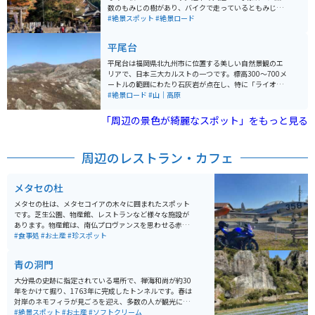
数のもみじの樹があり、バイクで走っているともみじの
ゲートの中を通行しているようで車では味わえない壮大
#絶景スポット
#絶景ロード
な景色を体感することができます。神社に行くには駐車
場の脇に止めて徒歩で上に登る必要がありますが、一面
平尾台
もみじの世界が広がっていて日々の喧騒を忘れることが
できます。
平尾台は福岡県北九州市に位置する美しい自然景観のエ
リアで、日本三大カルストの一つです。標高300〜700メ
ートルの範囲にわたり石灰岩が点在し、特に「ライオン
岩」「キス岩」などの変わった形の岩や石灰岩の中から
#絶景ロード
#山｜高原
出てきた「ど根性木」など、自然が生んだ珍しい風景に
出会えます​。平尾台はトレッキングコースとしても人気
「周辺の景色が綺麗なスポット」をもっと見る
が高いです。 平尾台の特徴的な景観は、純白の石灰岩と
神秘的な鍾乳洞です。この地域には約200ヶ所の鍾乳洞
があり、その中でも自然のままの洞窟を探検するケイビ
周辺のレストラン・カフェ
ングのメッカとして知られています。初心者でもケイビ
ング体験ができるガイドツアーがあり、ヘッドライトの
明かりだけを頼りに洞窟を進むアドベンチャー体験が楽
メタセの杜
しめます。 自然体験型公園「ソラランド平尾台」では、
キャンプやバンガロー、コテージなどの宿泊施設もあり
メタセの杜は、メタセコイアの木々に囲まれたスポット
ます。ここでは天然石ブレスレット作りを体験すること
です。芝生公園、物産館、レストランなど様々な施設が
もでき、自然の中で1日を過ごすことができます​。
あります。物産館は、南仏プロヴァンスを思わせる赤レ
ンガと白を基調とした外観が特徴で、地元で収穫された
#食事処
#お土産
#珍スポット
新鮮な野菜や果物、お米、魚介類といった多種多様な加
工品を販売しています。また、お弁当やパンなどの美味
青の洞門
しい食事も楽しむことができます。 戦闘機や練習機等も
展示してあります。大型駐車場が完備されており、バイ
大分県の史跡に指定されている場所で、禅海和尚が約30
クでのアクセスも便利です。「メタセコイア」の林木に
年をかけて掘り、1763年に完成したトンネルです。春は
囲まれており、公園等もあるのでツーリング以外でも家
対岸のネモフィラが見ごろを迎え、多数の人が観光に訪
族等で遊びにいくのにも適しています。
れます。耶馬渓は紅葉で有名な場所なので、特に秋が観
#絶景スポット
#お土産
#ソフトクリーム