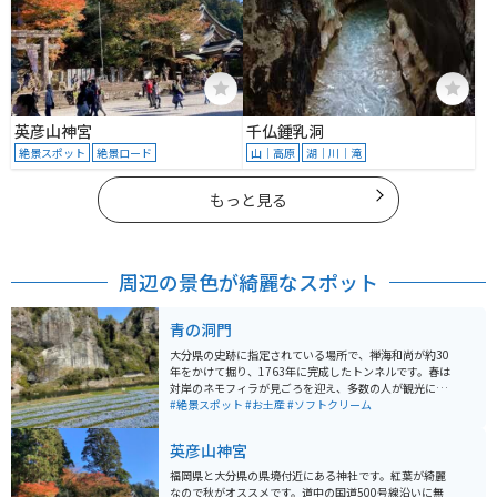
英彦山神宮
千仏鍾乳洞
絶景スポット
絶景ロード
山｜高原
湖｜川｜滝
もっと見る
周辺の景色が綺麗なスポット
青の洞門
大分県の史跡に指定されている場所で、禅海和尚が約30
年をかけて掘り、1763年に完成したトンネルです。春は
対岸のネモフィラが見ごろを迎え、多数の人が観光に訪
れます。耶馬渓は紅葉で有名な場所なので、特に秋が観
#絶景スポット
#お土産
#ソフトクリーム
光客でにぎわっています。バイクでツーリングしている
人も多くいるため、大分県の人気のツーリングスポット
英彦山神宮
となっています。
福岡県と大分県の県境付近にある神社です。紅葉が綺麗
なので秋がオススメです。道中の国道500号線沿いに無