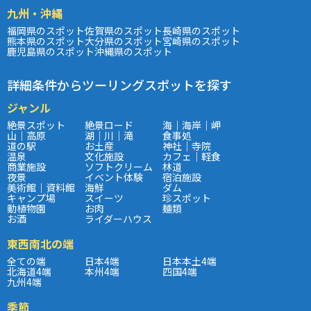
九州・沖縄
福岡県のスポット
佐賀県のスポット
長崎県のスポット
熊本県のスポット
大分県のスポット
宮崎県のスポット
鹿児島県のスポット
沖縄県のスポット
詳細条件からツーリングスポットを探す
ジャンル
絶景スポット
絶景ロード
海｜海岸｜岬
山｜高原
湖｜川｜滝
食事処
道の駅
お土産
神社｜寺院
温泉
文化施設
カフェ｜軽食
商業施設
ソフトクリーム
林道
夜景
イベント体験
宿泊施設
美術館｜資料館
海鮮
ダム
キャンプ場
スイーツ
珍スポット
動植物園
お肉
麺類
お酒
ライダーハウス
東西南北の端
全ての端
日本4端
日本本土4端
北海道4端
本州4端
四国4端
九州4端
季節