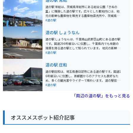
道の駅 常総
道の駅 常総は、茨城県常総市にある総合公園「きぬの
里」に隣接した道の駅です。広々とした敷地内には、地
元の新鮮な農産物を販売する農産物直売所や、茨城県の
特産品を扱う物産館、食事処などがあります。 きぬの里
#道の駅
は、関東平野の雄大な自然を満喫できる公園として知ら
れており、四季折々の花々や緑豊かな景色を楽しむこと
道の駅 しょうなん
ができます。特に春には、約1,000本のソメイヨシノが
咲き誇る桜の名所としても人気です。道の駅 常総は、ツ
道の駅 しょうなんは、千葉県山武郡芝山町にある道の駅
ーリングの休憩スポットとしても利用でき、バイクスタ
です。国道296号線沿いに位置し、千葉県内でも有数の
ンドも設置されています。 常総市は、鬼怒川が流れる自
規模を誇る道の駅として知られています。 地元の新鮮な
然豊かな地域であり、米や野菜などの農産物が盛んで
農産物が購入できる農産物直売所や、地元食材を使った
#道の駅
す。道の駅 常総では、地元産の新鮮な野菜や果物を購入
レストランなどが人気です。特に、名産の落花生を使っ
することができます。また、常総名物の「ゆでピーナッ
たピーナッツソフトクリームは、道の駅 しょうなんを訪
道の駅 庄和
ツ」や、茨城県産の銘柄豚「ローズポーク」を使用した
れたらぜひ味わいたい一品です。 バイクで訪れる場合、
加工品なども販売されています。
道の駅 しょうなんには広々とした駐車場が完備されてい
道の駅庄和は、埼玉県春日部市にある道の駅です。国道1
るため安心です。休憩スペースも充実しており、ツーリ
6号線沿いに位置し、首都圏からのアクセスも良好なた
ングの途中に立ち寄るのに最適な場所と言えるでしょ
め、多くの観光客やライダーで賑わいます。 道の駅庄和
う。 道の駅 しょうなん周辺には、航空科学博物館や成田
の魅力は、なんといっても地元の新鮮な農産物が手に入
#道の駅
ゆめ牧場など、観光スポットも充実しています。少し足
ることです。広々とした直売所には、地元農家で採れた
を延ばせば、成田山新勝寺や成田空港なども訪れること
ばかりの野菜や果物がずらりと並び、見ているだけでも
「周辺の道の駅」をもっと見る
ができます。
楽しくなります。特に、春日部市特産の梨は、みずみず
しく濃厚な甘さで人気です。 また、道の駅庄和には、地
元食材をふんだんに使ったレストランもあります。手打
ちうどんや蕎麦、新鮮野菜を使った定食など、どれも絶
オススメスポット紹介記事
品です。ライダーの方には、ボリューム満点のメニュー
がおすすめです。 周辺には、あけぼの山農業公園や首都
圏外郭放水路など、観光スポットも充実しています。あ
けぼの山農業公園は、四季折々の花が楽しめる公園で、