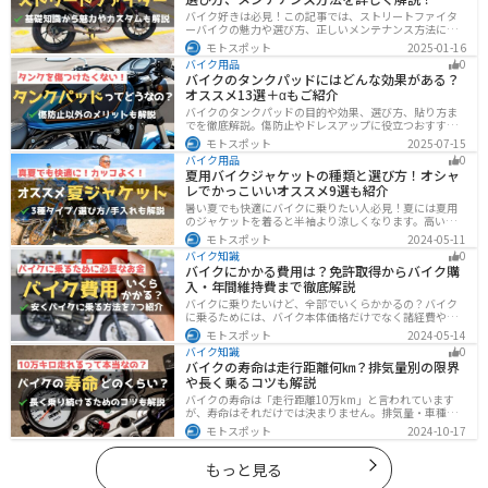
バイク好きは必見！この記事では、ストリートファイタ
ーバイクの魅力や選び方、正しいメンテナンス方法につ
いて解説しています。実はストリートファイターバイク
モトスポット
2025-01-16
は、個性的なデザインと高い走行性能が魅力です。この
バイク用品
0
記事を読めば、ストリートファイターバイクの魅力がわ
バイクのタンクパッドにはどんな効果がある？
かります。
オススメ13選＋αもご紹介
バイクのタンクパッドの目的や効果、選び方、貼り方ま
でを徹底解説。傷防止やドレスアップに役立つおすすめ
アイテムも紹介。初心者にも分かりやすい内容で、タン
モトスポット
2025-07-15
クパッド選びに迷っている方に最適な情報をお届けしま
バイク用品
0
す。
夏用バイクジャケットの種類と選び方！オシャ
レでかっこいいオススメ9選も紹介
暑い夏でも快適にバイクに乗りたい人必見！夏には夏用
のジャケットを着ると半袖より涼しくなります。高い透
湿性のフルメッシュ素材やハーフメッシュはもちろん、
モトスポット
2024-05-11
デザイン性に優れたテキスタイルジャケットもあるの
バイク知識
0
で、カッコよくバイクに乗りたい人でも使える装備があ
バイクにかかる費用は？免許取得からバイク購
ります。
入・年間維持費まで徹底解説
バイクに乗りたいけど、全部でいくらかかるの？バイク
に乗るためには、バイク本体価格だけでなく諸経費や税
金、免許取得費用、ライディングギア、メンテナンス
モトスポット
2024-05-14
代、駐車場代などの年間維持費もかかります。この記事
バイク知識
0
ではバイクに乗るための全ての費用をまとめました。ま
バイクの寿命は走行距離何㎞？排気量別の限界
た、できるだけ安く抑えるコツも紹介するので参考にし
や長く乗るコツも解説
て下さい。
バイクの寿命は「走行距離10万km」と言われています
が、寿命はそれだけでは決まりません。排気量・車種・
日々のメンテナンス・保管状態などでも大きく変わりま
モトスポット
2024-10-17
す。この記事ではバイクの寿命について解説します。ま
た、寿命を延ばす方法も解説するので、今のバイクに長
く乗りたい人は参考にしてください。
もっと見る