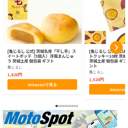
[亀じるし 公式] 茨城名産「干し芋」ス
[亀じるし 公式] 紅
イートポッテ（5個入）洋風まんじゅ
トクッキー10枚 茨城
う 茨城土産 個包装 ギフト
茨城土産 個包装 ギフ
ント
亀じるし
亀じるし
1,620円
1,520円
Amazonで見る
Amazo