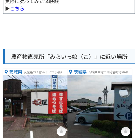
実際に売ってみた体験談
▶︎
こちら
農産物直売所「みらいっ娘（こ）」に近い場所
茨城県
茨城県
茨城県つくばみらい市小絹６８
茨城県常総市内守谷町きぬの里
３−１
１丁目５−６