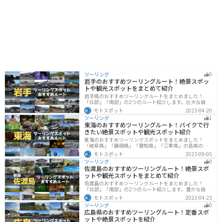
特に春には、一面に広がるポピー畑が見事です。首都圏
外郭放水路は、地下に建設された巨大な放水路で、その
スケールの大きさに圧倒されること間違いなしです。 道
の駅庄和は、休憩スポットとしてだけでなく、観光拠点
としても最適な場所です。ぜひ一度、訪れてみて下さ
い。
ツーリング
0
岩手のおすすめツーリングルート！絶景スポッ
トや観光スポットをまとめて紹介
岩手県のおすすめツーリングルートをまとめました！
「北部」「南部」の2つのルート紹介します。壮大な自然
や歴史的な観光スポットが多く存在するので楽しめま
モトスポット
2023-04-20
す。バイクで岩手県にツーリングに行く際は参考にして
ツーリング
1
ください。
東海のおすすめツーリングルート！バイクで行
きたい絶景スポットや観光スポット紹介
東海のおすすめツーリングスポットをまとめました！
「岐阜県」「静岡県」「愛知県」「三重県」の各県の観
光地紹介します。自然豊かな山々や湖、温泉地が点在
モトスポット
2023-09-05
し、四季折々の景色を楽しめるスポットが多数ありま
ツーリング
0
す。バイクで東海にツーリングに行く際は参考にしてく
佐渡島のおすすめツーリングルート！絶景スポ
ださい。
ットや観光スポットをまとめて紹介
佐渡島のおすすめツーリングルートをまとめました！
「北部」「南部」の2つのルート紹介します。豊かな自然
と歴史的なスポット、トキなどの貴重な動物を見られる
モトスポット
2023-04-23
スポットが多数あります。バイクで佐渡島にツーリング
ツーリング
0
に行く際は参考にしてください。
広島県のおすすめツーリングルート！定番スポ
ットや絶景スポットを紹介