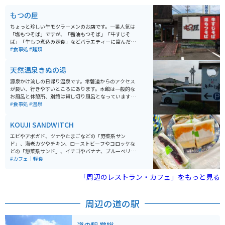
もつの屋
ちょっと珍しい牛モツラーメンのお店です。一番人気は
「塩もつそば」ですが、「醤油もつそば」「牛すじそ
ば」「牛もつ煮込み定食」などバラエティーに富んだメ
ニューが用意されています。国道294号線沿いの分かり
#食事処
#麺類
やすい、常磐道からのアクセスも良い場所にあります。
モツは芝浦食肉市場から仕入れているそうです。
天然温泉きぬの湯
源泉かけ流しの日帰り温泉です。常磐道からのアクセス
が良い、行きやすいところにあります。本館は一般的な
お風呂と休憩所、別館は貸し切り風呂となっています。
本館のお風呂は広くてゆったりしており、ややぬるめの
#食事処
#温泉
お湯に浸かりながら癒しのひと時を過ごすことができま
す。
KOUJI SANDWITCH
エビやアボガド、ツナやたまごなどの「野菜系サン
ド」、海老カツやチキン、ローストビーフやコロッケな
どの「惣菜系サンド」、イチゴやバナナ、ブルーベリー
やマンゴーなどの「スイーツ系サンド」といった様々な
#カフェ｜軽食
サンドイッチが販売されています。
「周辺のレストラン・カフェ」をもっと見る
周辺の道の駅