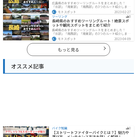
広島県のおすすめツーリングルートをまとめました！
「北部」「南東部」「南西部」の3つのルート紹介しま
す。自然豊かな山と海だけでなく、歴史的価値のある建
モトスポット
2023-02-27
造物も多数あるので、飽きることなくツーリングを堪能
ツーリング
0
できます。バイクで広島県にツーリングに行く際は参考
長崎県のおすすめツーリングルート！絶景スポ
にしてください。
ットや観光スポットをまとめて紹介
長崎県のおすすめツーリングルートをまとめました！
「北部」「南西部」「南東部」の3つのルート紹介しま
す。国際色豊かな街並みや世界遺産、絶景ポイントが数
モトスポット
2023-04-09
多く存在し、様々な楽しみ方ができます。バイクで長崎
県にツーリングに行く際は参考にしてください。
もっと見る
オススメ記事
バイク知識
0
【ストリートファイターバイクとは？】魅力や
選び方、メンテナンス方法を詳しく解説！