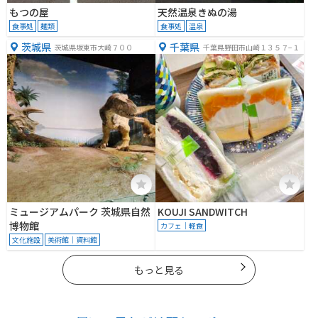
もつの屋
天然温泉きぬの湯
食事処
麺類
食事処
温泉
茨城県
千葉県
茨城県坂東市大崎７００
千葉県野田市山崎１３５７−１
ミュージアムパーク 茨城県自然
KOUJI SANDWITCH
博物館
カフェ｜軽食
文化施設
美術館｜資料館
もっと見る