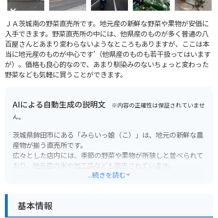
ＪＡ茨城南の野菜直売所です。地元産の新鮮な野菜や果物が安価に
入手できます。野菜直売所の中には、他県産のものが多く普通の八
百屋さんとあまり変わらないようなところもありますが、ここは本
当に地元産のものが中心です’（他県産のものも若干扱ってはいます
が）。価格も良心的なので、あまり馴染みのないちょっと変わった
野菜なども気軽に買うことができます。
AIによる自動生成の説明文
※内容の正確性は保証されていませ
ん。
茨城県鉾田市にある「みらいっ娘（こ）」は、地元の新鮮な農
産物が揃う直売所です。
広々とした店内には、季節の野菜や果物が所狭しと並べられて
おり、地元産の米や加工品なども販売されています。
...続きを読む
新鮮な野菜は、どれも驚くほどの安さで販売されているので、
旅先で地元の味覚を味わいたい観光客にもおすすめです。
基本情報
特に、鉾田市はメロンの生産が盛んな地域として知られてお
り、みらいっ娘でも旬の時期には様々な品種のメロンが並びま