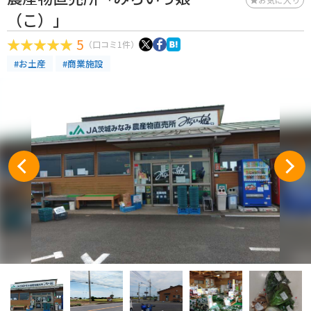
（こ）」
5
（口コミ1件）
#お土産
#商業施設