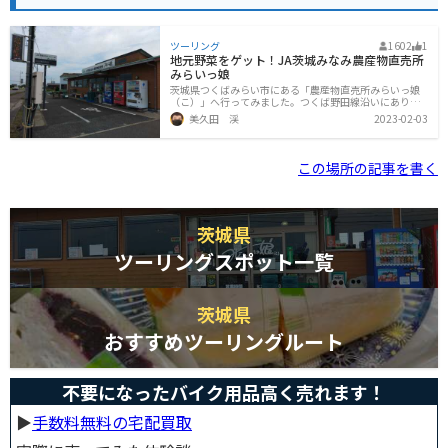
ツーリング
1602
1
地元野菜をゲット！JA茨城みなみ農産物直売所
みらいっ娘
茨城県つくばみらい市にある「農産物直売所みらいっ娘
（こ）」へ行ってみました。つくば野田線沿いにありま
すが、付近は田畑が広がるのどかな所です。こういうと
美久田 渓
2023-02-03
ころをのんびり走っていると、癒されますよね。店舗の
横には、広い駐車スペースがあります。近所の方々と思
しき車が頻繁に出入りしていました。店内には野菜が
色々並んでいます。野菜直売所の中には特にご当地産と
この場所の記事を書く
いうわけではなく、全国各地からの野菜を多く扱ってい
るところもあるのですが、こちらは現地産のものが中心
でした。価格もかなりリーズナブルで、ついつい買い込
んでしまいます。今回はこれだけ買って帰りました。こ
れでも全部で1,000円しないぐらいです
茨城県
ツーリングスポット一覧
茨城県
おすすめツーリングルート
不要になったバイク用品高く売れます！
▶︎
手数料無料の宅配買取