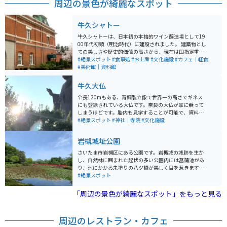
周辺の景色が綺麗なスポット
牛久シャトー
牛久シャトーは、日本初の本格的ワイン醸造場として19
00年代初頭（明治時代）に建設されました。 建築物とし
ての美しさや歴史的価値の高さから、現在は国指定重要
文化財と近代化産業遺産に指定されており、建物の一部
#絶景スポット
#食事処
#お土産
#文化施設
#カフェ｜軽食
分が見学施設やレストランなどとして利用されているほ
#美術館｜資料館
か、映画等のロケ地としても使われています。 また広い
敷地内を散策できるほか、ワインにまつわるお土産を購
牛久大仏
入することも可能です。
全長120mもある、青銅製立像で世界一の高さでギネス
にも登録されている大仏です。奈良の大仏が掌に乗って
しまうほどです。胎内も見学することが可能で、資料展
示や展望台になっています。5階まで登ることができま
#絶景スポット
#神社｜寺院
#文化施設
す。 世界的にも他に無い規模の大仏なので、一度は行っ
てみる価値があります。
岩槻城址公園
さいたま市岩槻区にある公園です。岩槻城の城跡を生か
し、自然林に囲まれた起伏の多い公園内には菖蒲池があ
り、池にかかる朱塗りの八ツ橋が美しく目を惹きます。
春は約600本の桜が咲く桜の名所です。 人形の街岩槻で
#絶景スポット
あることから、３月には流し雛まつりも行われます。秋
には人形供養祭などもあり、四季折々に楽しめるスポッ
「周辺の景色が綺麗なスポット」をもっと見る
トです。
周辺のレストラン・カフェ