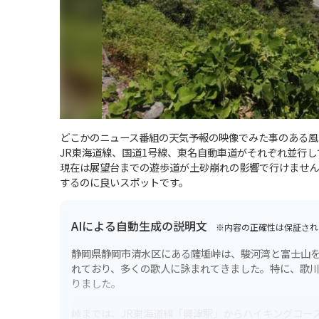
どこかのニュース番組の天気予報の映像でみた事のある風
JR東海道線、国道1号線、東名自動車道がそれぞれ並行
現在は展望台までの遊歩道が土砂崩れの影響で行けません
するのに良いスポットです。
AIによる自動生成の説明文
※内容の正確性は保証され
静岡県静岡市清水区にある薩埵峠は、駿河湾と富士山
れており、多くの歌人に詠まれてきました。特に、歌川
りました。
峠までは、JR東海道線「興津駅」からハイキングコー