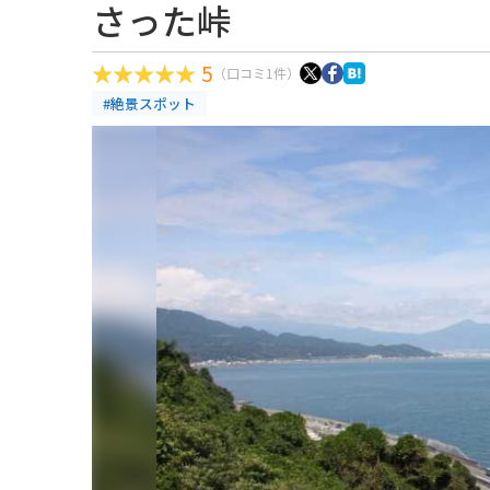
さった峠
5
（口コミ1件）
#絶景スポット