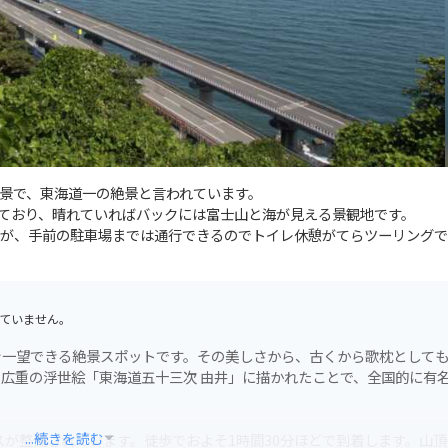
景で、東海道一の絶景と言われています。
しており、晴れていればバックには富士山と海が見える景観地です。
が、手前の駐車場までは通行できるのでトイレ休憩がてらツーリングで
ていません。
を一望できる絶景スポットです。その美しさから、古くから歌枕として
広重の浮世絵「東海道五十三次 由井」に描かれたことで、全国的に有
...続きを読む
スが整備されています。徒歩でおよそ1時間30分ほどで到着します。山