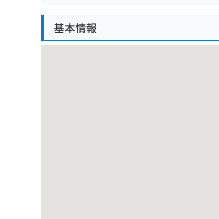
展望台があり、そこから眺める富士山と駿河湾の組み
で、走行には注意が必要です。駐車場はありますが、
基本情報
周辺には、由比漁港や蒲原宿など、歴史的な観光スポット
ルメも楽しむことができます。