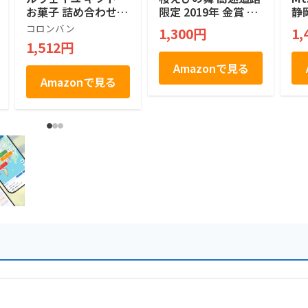
お菓子 詰め合わせ
限定 2019年 金賞 M
静
個包装 土産 お菓子
ONDE SELECTION
定
コロンバン
1,300円
1,
贈答 銘店 ラングド
絶対買い 焼菓子 煎
ッキ
1,512円
シャ 21枚入り
餅 せんべい １２個
Co
a
Amazonで見る
ペ
Amazonで見る
子