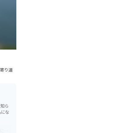
寄り道
も知ら
名にな
頂には