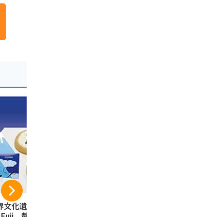
界文化遺産 3776
夏こっこ 6個入（こ
｢駿河湾の
t.Fuji 静岡限定
っこ3種類×各2個入
んべい(12枚