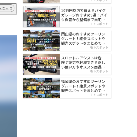
イルド
気に入り
10万円以内で買えるバイク
ガレージおすすめ9選！バイ
ク保管から整備まで自宅で
楽々
モトスポット
岡山県のおすすめツーリン
グルート！絶景スポットや
観光スポットをまとめて紹
介
モトスポット
スロットルアシストは危
険？疲労を軽減できる正し
い使い方やオススメ商品を
紹介
モトスポット
福岡県のおすすめツーリン
グルート！絶景スポットや
観光スポットをまとめて紹
介
モトスポット