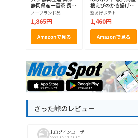
静岡県産一番茶 長登
桜えびのかき揚げ味
屋
120g (15g×8袋入)
ノーブランド品
堅あげポテト
1,865円
1,460円
Amazonで見る
Amazonで見る
さった峠のレビュー
未ログインユーザー
2022-10-17 21:17