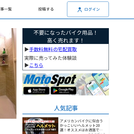
記事一覧
投稿する
ログイン
不要になったバイク用品！
高く売れます！
▶︎
手数料無料の宅配買取
実際に売ってみた体験談
▶︎
こちら
人気記事
アメリカンバイクに似合う
かっこいいヘルメット20
選！オススメはお洒落でワ
モトスポット