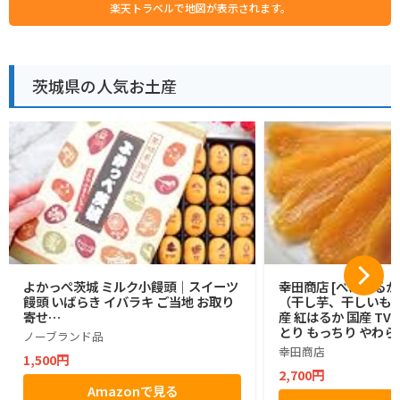
楽天トラベルで地図が表示されます。
茨城県の人気お土産
よかっぺ茨城 ミルク小饅頭｜スイーツ
幸田商店 [べにはるか 
饅頭 いばらき イバラキ ご当地 お取り
（干し芋、干しいも、
寄せ…
産 紅はるか 国産 T
とり もっちり やわら
ノーブランド品
幸田商店
1,500円
2,700円
Amazonで見る