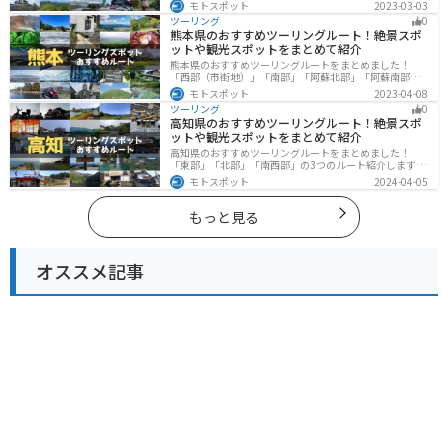
のルート紹介します。名古屋周辺の栄えたスポットから
モトスポット
2023-03-03
山、海、美術館なども多数あり、自然・歴史・文化を満
ツーリング
0
喫するツーリングができます。バイクで愛知県にツーリ
熊本県のおすすめツーリングルート！絶景スポ
ングに行く際は参考にしてください。
ットや観光スポットをまとめて紹介
熊本県のおすすめツーリングルートをまとめました！
「西部（市街地）」「南部」「阿蘇北部」「阿蘇南部」
の4つのルート紹介します。阿蘇山や天草諸島をはじめと
モトスポット
2023-04-08
した豊かな自然や、熊本城や水前寺成趣園など歴史ある
ツーリング
0
観光スポットが多数あり、様々な楽しみ方ができます。
高知県のおすすめツーリングルート！絶景スポ
バイクで熊本県にツーリングに行く際は参考にしてくだ
ットや観光スポットをまとめて紹介
さい。
高知県のおすすめツーリングルートをまとめました！
「東部」「北部」「南西部」の3つのルート紹介します。
山と海どちらも楽しめるスポットが多数あり、様々な楽
モトスポット
2024-04-05
しみ方ができます。バイクで高知県にツーリングに行く
際は参考にしてください。
もっと見る
オススメ記事