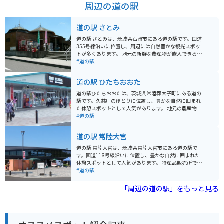
周辺の道の駅
道の駅 さとみ
道の駅 さとみは、茨城県石岡市にある道の駅です。国道
355号線沿いに位置し、周辺には自然豊かな観光スポッ
トが多くあります。 地元の新鮮な農産物が購入できる直
売所や、茨城のブランド豚「ローズポーク」を使用した
#道の駅
メニューが楽しめるレストランが人気です。 バイクで訪
れる際は、駐車場も広く停めやすいので安心です。周辺
道の駅 ひたちおおた
の八郷地区は、緑豊かな山々を走るワインディングロー
ドが続くエリアとしても知られており、ツーリングの休
道の駅ひたちおおたは、茨城県常陸郡大子町にある道の
憩スポットとしても最適です。 道の駅 さとみからほど近
駅です。久慈川のほとりに位置し、豊かな自然に囲まれ
い場所には、果樹園が多く、季節によってはぶどうや梨
た休憩スポットとして人気があります。 地元の農産物が
狩りを楽しむことができます。また、歴史ある寺院や、
購入できる直売所や、常陸秋そばや奥久慈しゃもといっ
#道の駅
ハイキングコースが整備された自然公園など、見どころ
た地元グルメを楽しめるレストランがあります。 バイク
も満載です。
で訪れる際は、道の駅に併設された無料の駐車場が利用
道の駅 常陸大宮
できます。また、周辺には奥久慈パノラマラインなど、
景色が美しいワインディングロードも多いため、ツーリ
道の駅 常陸大宮は、茨城県常陸大宮市にある道の駅で
ングの拠点としてもおすすめです。 特産品としては、奥
す。国道118号線沿いに位置し、豊かな自然に囲まれた
久慈りんごや、こんにゃく、ゆばなどが有名です。道の
休憩スポットとして人気があります。 特産品販売所で
駅で購入できるほか、周辺の農園や店舗でも取り扱って
は、地元で採れた新鮮な野菜や果物が販売されていま
#道の駅
います。
す。常陸大宮市は、特に梨の産地として知られており、
旬の時期には様々な品種の梨が並びます。また、常陸秋
「周辺の道の駅」をもっと見る
そばも有名で、お土産に購入したり、併設のレストラン
で味わったりすることができます。 バイクで訪れる場
合、道の駅には広い駐車場が完備されているので安心で
す。ツーリングの休憩地点として最適です。周辺には、
自然豊かな観光スポットも多く、久慈川沿いを走るルー