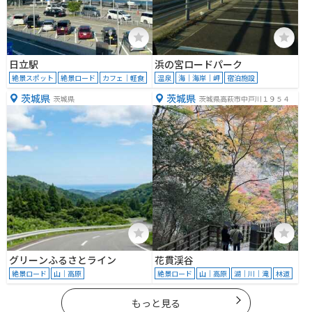
日立駅
浜の宮ロードパーク
絶景スポット
絶景ロード
カフェ｜軽食
温泉
海｜海岸｜岬
宿泊施設
茨城県
茨城県
茨城県
茨城県高萩市中戸川１９５４
グリーンふるさとライン
花貫渓谷
絶景ロード
山｜高原
絶景ロード
山｜高原
湖｜川｜滝
林道
もっと見る