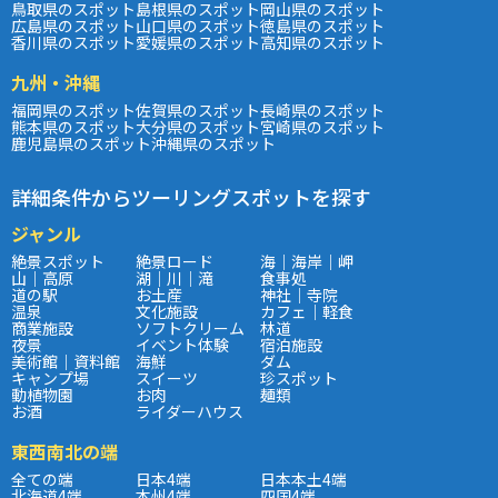
鳥取県のスポット
島根県のスポット
岡山県のスポット
広島県のスポット
山口県のスポット
徳島県のスポット
香川県のスポット
愛媛県のスポット
高知県のスポット
九州・沖縄
福岡県のスポット
佐賀県のスポット
長崎県のスポット
熊本県のスポット
大分県のスポット
宮崎県のスポット
鹿児島県のスポット
沖縄県のスポット
詳細条件からツーリングスポットを探す
ジャンル
絶景スポット
絶景ロード
海｜海岸｜岬
山｜高原
湖｜川｜滝
食事処
道の駅
お土産
神社｜寺院
温泉
文化施設
カフェ｜軽食
商業施設
ソフトクリーム
林道
夜景
イベント体験
宿泊施設
美術館｜資料館
海鮮
ダム
キャンプ場
スイーツ
珍スポット
動植物園
お肉
麺類
お酒
ライダーハウス
東西南北の端
全ての端
日本4端
日本本土4端
北海道4端
本州4端
四国4端