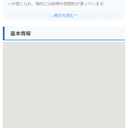
ーが感じられ、境内には独特の雰囲気が漂っています。
...続きを読む
パワースポットとして知られており、特に運気上昇、金運アッ
プ、縁結びにご利益があるとされています。
基本情報
隣接する愛宕神社には、日本最大級の高さ13.5メートルの大黒
様の像があり、こちらも一見の価値ありです。周辺には自然豊
かな公園もあり、散策を楽しむこともできます。
バイクで行く場合は、駐車場も広く停めやすいので安心です。
ただし、山の中にあるため、天候によっては路面が凍結する可
能性もあります。冬場は特に注意が必要です。