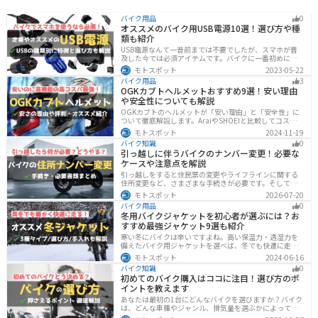
バイク用品
0
オススメのバイク用USB電源10選！選び方や種
類も紹介
USB電源なんて一昔前までは不要でしたが、スマホが普
及した今では必須アイテムです。バイクに一番初めにつ
けたいグッズです。この記事では、そんなバイク用USB電
モトスポット
2023-05-22
源の種類や選び方、オススメ商品を厳選して紹介します
バイク用品
3
ので、ぜひ参考にしてください。
OGKカブトヘルメットおすすめ9選！安い理由
や安全性についても解説
OGKカブトのヘルメットが「安い理由」と「安全性」に
ついて徹底解説します。AraiやSHOEIと比較してコスパが
高く、信頼性も兼ね備えたOGKカブトのヘルメット。初
モトスポット
2024-11-19
心者ライダーからベテランまでおすすめのモデル9選と、
バイク知識
0
実際の口コミや評判、選び方も詳しく紹介します。
引っ越しに伴うバイクのナンバー変更！必要な
ケースや注意点を解説
引っ越しをすると住民票の変更やライフラインに関する
住所変更など、さまざまな手続きが必要です。そしてバ
イク乗りの場合は、住所変更やナンバー変更といったバ
モトスポット
2026-07-20
イクに関する手続きも忘れてはいけません。しかし、必
バイク用品
0
要な手続きや手順がわからないという方も多いのではな
冬用バイクジャケットを初心者が選ぶには？お
いでしょうか。ライダー引っ越したらバイクのナンバー
すすめ最強ジャケット9選も紹介
を変えないといけないの？ライダー引っ越し先でも原付
に乗る場合、どんな手続きが必要か知りたいライダー引
寒い冬にバイクは辛いですよね。高い保温力・透湿力を
っ越したけど忙しくて住所変更もナンバー変更もしてい
備えたバイク用ジャケットを選べば、冬でも快適に走る
ない・・・今回はこのような疑問・お悩みにお
ことができます！さらに電熱ジャケットであれば、どん
モトスポット
2024-06-16
な過酷な環境でも全く寒さを感じずバイクに乗れます。
バイク知識
0
正しい装備を揃えて今年の冬も乗り切りましょう！
初めてのバイク購入はココに注目！選び方のポ
イントを教えます
あなたは最初の1台にどんなバイクを選びますか？バイク
は、どんな車種やジャンル、排気量を選ぶかによって今
後の楽しみ方が大きく変わるものなので、初めての愛車