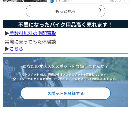
モトスポット
2022-12-06
選びはとても重要です。この記事ではそんなバイク選び
のオススメポイントをお伝えします。
もっと見る
不要になったバイク用品高く売れます！
▶︎
手数料無料の宅配買取
実際に売ってみた体験談
▶︎
こちら
あなたのオススメスポットを登録しませんか？
モトスポットでは、皆様からオススメスポットを募集しています！
全ライダーのための最高なサービス作りに、ご協力よろしくお願いいたします。
スポットを登録する