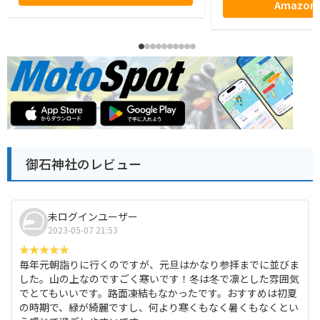
Amazo
御石神社のレビュー
未ログインユーザー
2023-05-07 21:53
毎年元朝詣りに行くのですが、元旦はかなり参拝までに並びま
した。山の上なのですごく寒いです！冬は冬で凛とした雰囲気
でとてもいいです。路面凍結もなかったです。おすすめは初夏
の時期で、緑が綺麗ですし、何より寒くもなく暑くもなくとい