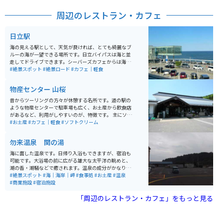
クで訪れる観光客にとってアクセスしやすく、一日楽し
めるスポットです。静かな自然の中で心地よい時間を過
周辺のレストラン・カフェ
ごすことができます。
日立駅
海の見える駅として、天気が良ければ、とても綺麗なブ
ルーの海が一望できる場所です。日立バイパスは海と並
走してドライブできます。シーバーズカフェからは海を
見ながら食事が出来ます。絶景が好きな方にオススメの
#絶景スポット
#絶景ロード
#カフェ｜軽食
場所です。
物産センター 山桜
昔からツーリングの方々が休憩する名所です。道の駅の
ような物産センターで駐車場も広く、お土産から飲食店
があるなど、利用がしやすいのが、特徴です。 主にソフ
トクリーム屋とお土産屋が人気があり、口コミなどで集
#お土産
#カフェ｜軽食
#ソフトクリーム
まる様です。また、値段もお手頃でお土産や飲食がしや
すいのも特徴の一つです。 また、ツインリンク茂木サー
勿来温泉 関の湯
キットと国道6号がつながっており、車やバイクのレー
ス観戦を目的に来る人もかなり多いです。
海に面した温泉です。日帰り入浴もできますが、宿泊も
可能です。大浴場の前に広がる雄大な太平洋の眺めと、
潮の香・潮騒などで癒されます。温泉の成分がかなり濃
く、お風呂を出た後も温泉の香りが体に長く残ります。
#絶景スポット
#海｜海岸｜岬
#食事処
#お土産
#温泉
常磐道からのアクセスが良く、わかりやすい場所にあり
#商業施設
#宿泊施設
ます。
「周辺のレストラン・カフェ」をもっと見る