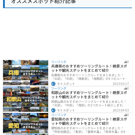
オススメスポット紹介記事
トは景色も良くおすすめです。 道の駅 常陸大宮は、地元
の特産品やグルメを楽しみながら、休憩できる場所で
す。ドライブやツーリングの際には、ぜひ立ち寄ってみ
てください。
ツーリング
0
兵庫県のおすすめツーリングルート！絶景スポ
ットや観光スポットをまとめて紹介
兵庫県のおすすめツーリングルートをまとめました！
「北部」「中部」「南東部」「南西部」の4つのルート紹
介します。自然豊かな山を堪能できる北部と中部、街中
モトスポット
2023-03-17
で海辺の南部と違った楽しみ方ができます。バイクで兵
ツーリング
0
庫県にツーリングに行く際は参考にしてください。
和歌山のおすすめツーリングルート！絶景スポ
ットや観光スポットをまとめて紹介
和歌山県のおすすめツーリングルートをまとめました！
「北部」「中部」「南部」の3つのルート紹介します。海
と山に囲まれた自然豊かなエリアが広がり、様々な楽し
モトスポット
2023-04-03
み方ができます。バイクで和歌山県にツーリングに行く
ツーリング
0
際は参考にしてください。
愛知県のおすすめツーリングルート！絶景スポ
ットや観光スポットをまとめて紹介
愛知県のおすすめツーリングルートをまとめました！
「市街地周辺」「東部」「渥美半島」「知多半島」の4つ