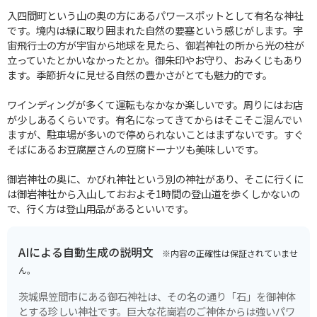
入四間町という山の奥の方にあるパワースポットとして有名な神社
です。境内は緑に取り囲まれた自然の要塞という感じがします。宇
宙飛行士の方が宇宙から地球を見たら、御岩神社の所から光の柱が
立っていたとかいなかったとか。御朱印やお守り、おみくじもあり
ます。季節折々に見せる自然の豊かさがとても魅力的です。
ワインディングが多くて運転もなかなか楽しいです。周りにはお店
が少しあるくらいです。有名になってきてからはそこそこ混んでい
ますが、駐車場が多いので停められないことはまずないです。すぐ
そばにあるお豆腐屋さんの豆腐ドーナツも美味しいです。
御岩神社の奥に、かびれ神社という別の神社があり、そこに行くに
は御岩神社から入山しておおよそ1時間の登山道を歩くしかないの
で、行く方は登山用品があるといいです。
AIによる自動生成の説明文
※内容の正確性は保証されていませ
ん。
茨城県笠間市にある御石神社は、その名の通り「石」を御神体
とする珍しい神社です。巨大な花崗岩のご神体からは強いパワ