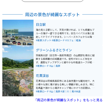
周辺の景色が綺麗なスポット
日立駅
海の見える駅として、天気が良ければ、とても綺麗なブ
ルーの海が一望できる場所です。日立バイパスは海と並
走してドライブできます。シーバーズカフェからは海を
見ながら食事が出来ます。絶景が好きな方にオススメの
#絶景スポット
#絶景ロード
#カフェ｜軽食
場所です。
グリーンふるさとライン
茨城県北部（日立市〜高萩市周辺）の山間部を南北に縦
断する長距離の広域農道です。信号がほとんど存在せ
ず、適度なアップダウンと緩やかな中高速カーブが続く
ため、バイクで風を切って走るには関東屈指の快走路で
#絶景ロード
#山｜高原
す。交通量も非常に少なく、自分のペースで快適なワイ
ンディングを楽しめます。一部の開けた区間からは遠く
花貫渓谷
に太平洋を望むこともでき、山の緑と相まって素晴らし
い爽快感を味わえます。注意点として、ルート上にガソ
花貫渓谷は茨城県高萩市にある自然豊かな観光地で、大
リンスタンド、コンビニ、トイレなどがほぼ無いため、
小様々な淵と滝が連なる美しい景観が楽しめます。特に
この道に入る前に給油やトイレ休憩を済ませておくこと
名馬里ケ淵から小滝沢キャンプ場にかけての区間は、ハ
を強くおすすめします。
イキングや散策に最適で、秋の紅葉シーズンには色とり
#絶景ロード
#山｜高原
#湖｜川｜滝
#林道
どりの葉が綺麗です。 汐見滝吊り橋は全長約60メートル
あり、この吊り橋からの眺めは特も素敵です。自然の中
「周辺の景色が綺麗なスポット」をもっと見る
でのリフレッシュや、写真撮影にも最適な場所で、バイ