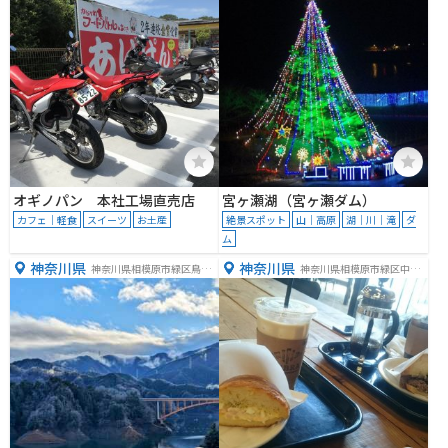
オギノパン 本社工場直売店
宮ヶ瀬湖（宮ヶ瀬ダム）
カフェ｜軽食
スイーツ
お土産
絶景スポット
山｜高原
湖｜川｜滝
ダ
ム
神奈川県
神奈川県
神奈川県相模原市緑区鳥屋
神奈川県相模原市緑区中野
１６７４
１８９０−１