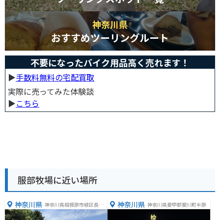
神奈川県
おすすめツーリングルート
不要になったバイク用品高く売れます！
▶︎
手数料無料の宅配買取
実際に売ってみた体験談
▶︎
こちら
服部牧場に近い場所
神奈川県
神奈川県
神奈川県相模原市緑区長竹
神奈川県愛甲郡愛川町半原
２８４１