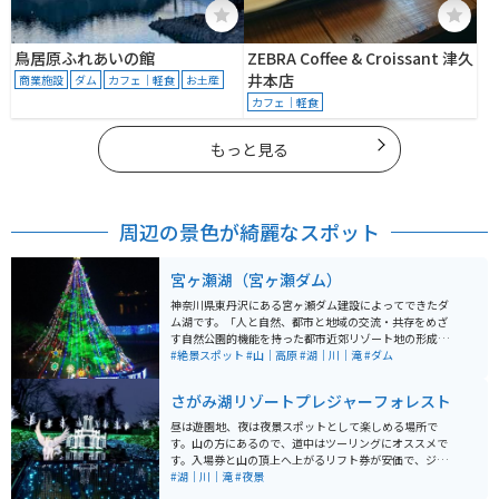
鳥居原ふれあいの館
ZEBRA Coffee & Croissant 津久
井本店
商業施設
ダム
カフェ｜軽食
お土産
カフェ｜軽食
もっと見る
周辺の景色が綺麗なスポット
宮ヶ瀬湖（宮ヶ瀬ダム）
神奈川県東丹沢にある宮ヶ瀬ダム建設によってできたダ
ム湖です。「人と自然、都市と地域の交流・共存をめざ
す自然公園的機能を持った都市近郊リゾート地の形成」
を基本理念として、神奈川県・地元市町村と協力しなが
#絶景スポット
#山｜高原
#湖｜川｜滝
#ダム
ら周辺整備をしています。 「宮ヶ瀬湖畔エリア」「ダム
サイトエリア」「鳥居原エリア」の3つの地区に分かれ
さがみ湖リゾートプレジャーフォレスト
ており、エリアごとに見どころや施設などがあります。
水の郷交流館、カヌー場、野外音楽堂、遊覧船、ピクニ
昼は遊園地、夜は夜景スポットとして楽しめる場所で
ック広場などがあり、一日中楽しめます。 周囲を巡る道
す。山の方にあるので、道中はツーリングにオススメで
路は景色が良く適度なワインディングのため、神奈川エ
す。入場券と山の頂上へ上がるリフト券が安価で、ジェ
リアの定番ツーリングコースで、週末になると駐車場に
ットコースターなどもありそれなりに広いので友人、家
#湖｜川｜滝
#夜景
は沢山のライダーで賑わいます。
族、恋人と楽しめます。冬のクリスマスシーズンだけで