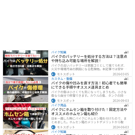
バイク知識
0
バイクのバッテリーを処分する方法は？注意点
や持ち込み可能な場所を解説！
バイクの古いバッテリーは家庭ゴミとして捨てられず、
火災や環境汚染の原因になる危険物。本記事では安全な
保管方法や絶縁などの注意点、無料・低コストで回収し
モトスポット
2026-03-05
てもらう方法、買い取りの可否を解説。ナップスやオー
カスタム・整備
1
トバックス、イエローハットなどの回収対応店舗も紹介
バイクの傷や凹みを直す方法！初心者でも簡単
します。
にできる手順やオススメ道具まとめ
バイクの傷は小さくても気になってしまうもの。小さな
傷なら自分で修理できます。カウルの傷、タンクの凹
み、サビ、樹脂の劣化、ホイールの傷などあらゆる傷の
モトスポット
2024-09-03
修理方法をまとめました。自分でバイクの傷を直したい
バイク用品
5
と思っている人は参考にしてください。
バイクにホムセン箱を取り付けた！固定方法や
オススメのホムセン箱も紹介
日本一周した時にバイクにホムセン箱を付けたので、ま
とめました。ホムセン箱のメリットデメリットから取り
付け方法、実際につけてどううだったのか、オススメの
モトスポット
2024-06-03
ホムセン箱まで全て解説します。バイクにホムセン箱を
バイク知識
0
付けたいと思っている人はぜひ参考にしてください。