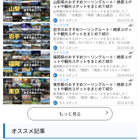
山梨県のおすすめツーリングルート！絶景スポ
ットや観光スポットをまとめて紹介
山梨県のおすすめツーリングルートをまとめました！
「北西部」「北東部」「南部（富士山周辺）」の3つのル
ート紹介します。富士山を中心に自然豊かな景色や食事
モトスポット
2023-03-24
を楽しめるスポットが多数あります。バイクで山梨県に
ツーリング
0
ツーリングに行く際は参考にしてください。
岩手のおすすめツーリングルート！絶景スポッ
トや観光スポットをまとめて紹介
岩手県のおすすめツーリングルートをまとめました！
「北部」「南部」の2つのルート紹介します。壮大な自然
や歴史的な観光スポットが多く存在するので楽しめま
モトスポット
2023-04-20
す。バイクで岩手県にツーリングに行く際は参考にして
ツーリング
0
ください。
福岡県のおすすめツーリングルート！絶景スポ
ットや観光スポットをまとめて紹介
福岡県のおすすめツーリングルートをまとめました！
「北部」「東部」「西部」「南部」の4つのルート紹介し
ます。豊かな自然から歴史ある名所、グルメまで多彩な
モトスポット
2024-06-03
魅力が詰まっており、様々な楽しみ方ができます。バイ
ツーリング
0
クで福岡県にツーリングに行く際は参考にしてくださ
東京都のおすすめツーリングルート！絶景スポ
い。
ットや観光スポットをまとめて紹介
東京都のおすすめツーリングルートをまとめました！
「西部」「中部」「東部（都心）」の3つのルート紹介し
ます。西に行けば奥多摩の自然、東に行けば都心スポッ
モトスポット
2023-03-28
トと、自然も街も楽しめるスポットが多数あります。バ
イクで東京都にツーリングに行く際は参考にしてくださ
い。
もっと見る
オススメ記事