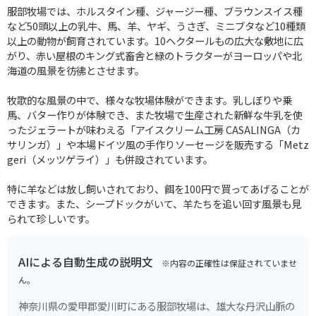
服部牧場では、ホルスタイン種、ジャージー種、ブラウンスイス種
など50頭以上の乳牛、馬、羊、ヤギ、うさぎ、ミニブタなど10種類
以上の動物が飼育されています。10ヘクタールもの広大な敷地に広
がり、赤い屋根のキング式畜舎と緑のトラクターがヨーロッパや北
海道の風景を彷彿とさせます。
牧歌的な風景の中で、様々な牧場体験ができます。乳しぼりや乗
馬、バター作りが体験でき、また牧場で生産された新鮮な牛乳を使
ったジェラートが味わえる「アイスクリーム工房 CASALINGA（カ
サリンガ）」や本場ドイツ風の手作りソーセージを販売する「Metz
geri（メッツゲライ）」も併設されています。
特に羊などは放し飼いされており、餌を100円で買ってあげることが
できます。また、シープドックがいて、羊たちを追い回す風景も見
られて珍しいです。
AIによる自動生成の説明文
※内容の正確性は保証されていませ
ん。
神奈川県の愛甲郡愛川町にある服部牧場は、雄大な丹沢山脈の