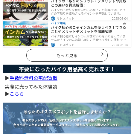
バイクの下取りのメリット・デメリットや買取
との違いを徹底解説！
バイクの下取りを検討中の方必見！この記事では、バイ
クの下取りを成功させるポイントを解説しています。実
は、下取りは現金化の手間を省き、乗り換え当日までバ
モトスポット
2025-03-04
イクに乗れる一方で、査定額が低くなる場合も多いため
バイク知識
1
注意が必要です。この記事を読めば、よい条件で下取り
バイク初心者こそインカムを使うべき！できる
を進めるコツがわかります。
ことやメリットデメリットを徹底解説
バイク初心者だしインカムはまだいらないと思っていま
せんか？インカムは初心者にこそ使って欲しい便利で安
全に運転するための機器です。インカムでできることや
モトスポット
2024-03-24
メリットデメリットなどまとめましたので、気になって
いる人はぜひ参考にしてください。
もっと見る
不要になったバイク用品高く売れます！
▶︎
手数料無料の宅配買取
実際に売ってみた体験談
▶︎
こちら
あなたのオススメスポットを登録しませんか？
モトスポットでは、皆様からオススメスポットを募集しています！
全ライダーのための最高なサービス作りに、ご協力よろしくお願いいたします。