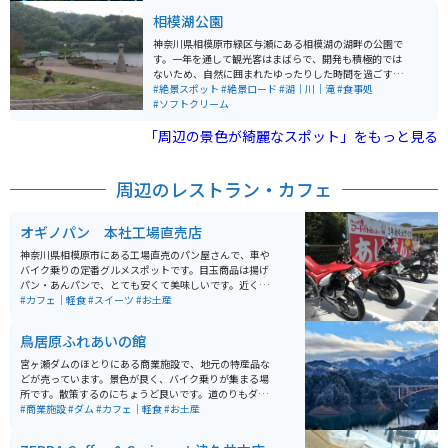
なく春は桜のライトアップもされます。
相模湖公園
神奈川県相模原市緑区与瀬にある相模湖の湖畔の公園で
す。一年を通して観光客はまばらで、開発も積極的では
ないため、自然に囲まれたゆったりした時間を過ごすこ
とができます。夏に行われる花火大会や冬のイルミネー
#絶景スポット
#絶景ロード
#湖｜川｜滝
#食事処
ション時は賑わいます。現在ではあまり面影を感じるこ
#ソフトクリーム
とはできないが、昭和39年の東京オリンピックではカヌ
「周辺の景色が綺麗なスポット」をもっと見る
ー競技会場にもなりました。
周辺のレストラン・カフェ
オギノパン 本社工場直売店
神奈川県相模原市にある工場直売のパン屋さんで、車や
バイク乗りの定番グルメスポットです。目玉商品は揚げ
パン・あんパンで、とても安くて美味しいです。近くに
宮ヶ瀬湖があるため、ツーリングの帰りに寄るもよし、
#カフェ｜軽食
#スイーツ
#お土産
道志や富士山へ向かう道中の腹ごしらえにもよし。 都会
の喧騒を外れてどこか懐かしい、大人から子供まであり
鳥居原ふれあいの館
がたがられるパン屋となっている。休日は揚げパンとあ
んパンは外の専用販売所での販売となります。他にも定
宮ヶ瀬ダムのほとりにある商業施設で、地元の特産品な
番からユニークなパンを多く販売しています。
どが売っています。景色が良く、バイク乗りが集まる場
所です。散策するのにちょうど良いです。道のりもダム
のまわりなのでカーブが多く楽しいですが、無茶をする
#商業施設
#ダム
#カフェ｜軽食
#お土産
人も多く事故もちらほらあるので、走行には注意してく
ださい。