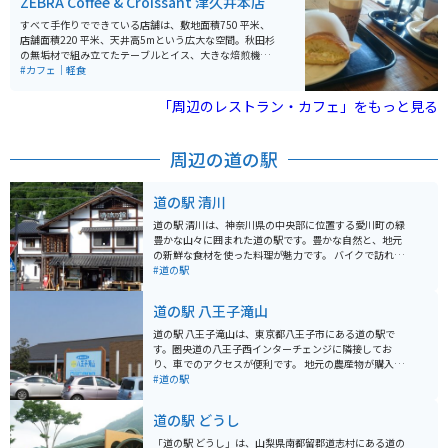
ZEBRA Coffee & Croissant 津久井本店
すべて手作りでできている店舗は、敷地面積750 平米、
店舗面積220 平米、天井高5mという広大な空間。秋田杉
の無垢材で組み立てたテーブルとイス、大きな焙煎機や
エスプレッソマシーンが置かれており、ゆったりとした
#カフェ｜軽食
広さの客席が特徴のカフェです。神奈川県相模原市の津
久井湖近くにあり、相模原から道志みちに向かう国道41
「周辺のレストラン・カフェ」をもっと見る
3号沿いの店舗で、「三ヶ木（みかげ）」交差点から東
に800mの位置にあります。店内にサイクルラックがあ
り、ロードバイクのまま入ることもできます。
周辺の道の駅
道の駅 清川
道の駅 清川は、神奈川県の中央部に位置する愛川町の緑
豊かな山々に囲まれた道の駅です。豊かな自然と、地元
の新鮮な食材を使った料理が魅力です。 バイクで訪れる
際は、宮ヶ瀬湖やヤビツ峠など、周辺のワインディング
#道の駅
ロードをツーリングする拠点としても最適です。道の駅
には、バイクスタンドも完備されています。 地元の特産
道の駅 八王子滝山
品である、新鮮な野菜や果物、手作りジャムなどが人気
です。また、レストランでは、地元産の食材をふんだん
道の駅 八王子滝山は、東京都八王子市にある道の駅で
に使った料理を楽しむことができます。特に、地元産の
す。圏央道の八王子西インターチェンジに隣接してお
猪肉を使った「猪肉丼」は、ここでしか味わえない人気
り、車でのアクセスが便利です。 地元の農産物が購入で
メニューです。
きる「農産物直売所」や、地元食材を使った料理が楽し
#道の駅
めるレストランなどが併設されており、ドライブ中の休
憩に最適なスポットです。 特に、地元八王子産の新鮮な
道の駅 どうし
野菜は人気が高く、旬の野菜を目当てに訪れる人も多く
います。レストランでは、八王子ラーメンや、地元産の
「道の駅 どうし」は、山梨県南都留郡道志村にある道の