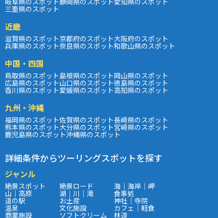
岐阜県のスポット
静岡県のスポット
愛知県のスポット
三重県のスポット
近畿
滋賀県のスポット
京都府のスポット
大阪府のスポット
兵庫県のスポット
奈良県のスポット
和歌山県のスポット
中国・四国
鳥取県のスポット
島根県のスポット
岡山県のスポット
広島県のスポット
山口県のスポット
徳島県のスポット
香川県のスポット
愛媛県のスポット
高知県のスポット
九州・沖縄
福岡県のスポット
佐賀県のスポット
長崎県のスポット
熊本県のスポット
大分県のスポット
宮崎県のスポット
鹿児島県のスポット
沖縄県のスポット
詳細条件からツーリングスポットを探す
ジャンル
絶景スポット
絶景ロード
海｜海岸｜岬
山｜高原
湖｜川｜滝
食事処
道の駅
お土産
神社｜寺院
温泉
文化施設
カフェ｜軽食
商業施設
ソフトクリーム
林道