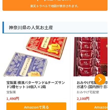
楽天トラベルで地図が表示されます。
神奈川県の人気お土産
宝製菓 横濱バターサンド&チーズサン
おみやげ宅配便 神奈川
ド2種セット 16個入×2箱
ガ通り (国内旅行 日
宝製菓
おみやげ宅配便
1,490円
2,100円
Amazonで見る
Amazo