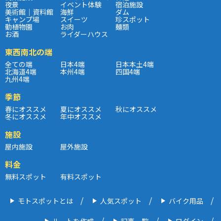
夜景
イベント体験
宿泊施設
美術館｜資料館
海鮮
ダム
キャンプ場
スイーツ
珍スポット
動植物園
お肉
麺類
お酒
ライダーハウス
東西南北の端
全ての端
日本4端
日本本土4端
北海道4端
本州4端
四国4端
九州4端
季節
春にオススメ
夏にオススメ
秋にオススメ
冬にオススメ
年中オススメ
施設
屋内施設
屋外施設
料金
無料スポット
有料スポット
モトスポットとは
人気スポット
バイク用品
ルートを作成
記事一覧
ログイン