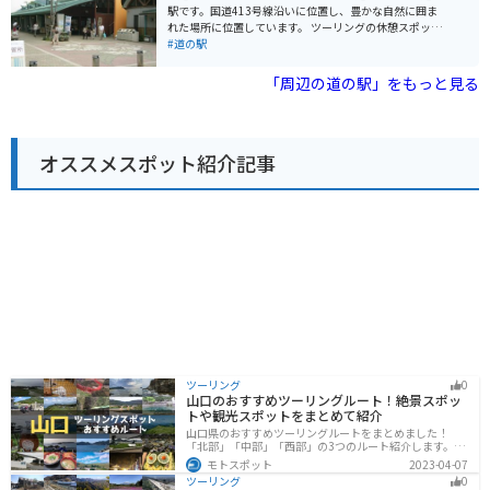
野菜を使った料理などが人気です。 バイクで訪れる場
駅です。国道413号線沿いに位置し、豊かな自然に囲ま
合、駐車場も広く停めやすいので安心です。ツーリング
れた場所に位置しています。 ツーリングの休憩スポット
の休憩場所としてもおすすめです。道の駅のすぐ近くに
として人気があり、多くのライダーが訪れます。施設内
#道の駅
は、滝山城跡や、高尾山など、観光スポットも点在して
には、地元の特産品を販売するショップや、食事処があ
いるので、観光拠点としても活用できます。 八王子滝山
ります。 特に、道志村で採れた新鮮な野菜や、山梨県産
「周辺の道の駅」をもっと見る
を訪れた際には、ぜひ地元産の野菜や、特産品のお土産
のワインはおすすめです。また、地元の食材を使った料
を購入してみてください。
理も人気があります。 バイクに乗っている方は、駐車場
も広く停めやすいので安心です。周辺には、道志渓谷や
山中湖など、自然豊かな観光スポットがたくさんありま
オススメスポット紹介記事
す。 道の駅 どうしは、自然を満喫したい人や、ツーリン
グの休憩に最適な場所です。
ツーリング
0
山口のおすすめツーリングルート！絶景スポッ
トや観光スポットをまとめて紹介
山口県のおすすめツーリングルートをまとめました！
「北部」「中部」「西部」の3つのルート紹介します。美
しい海岸線や山々を楽しむことができます。バイクで山
モトスポット
2023-04-07
口県にツーリングに行く際は参考にしてください。
ツーリング
0