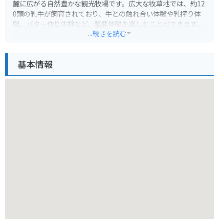
麓に広がる自然豊かな観光牧場です。広大な牧草地では、約12
0頭の乳牛が飼育されており、牛との触れ合い体験や乳搾り体
験、バター作り体験など、酪農体験を楽しむことができます。
...続きを読む
牧場内には、自家製ジェラートが人気のミルク工房や、ジンギ
スカンやバーベキューが楽しめるレストランなどもあり、一日
基本情報
中楽しむことができます。また、周辺には宮ヶ瀬湖や丹沢湖な
ど、景観の美しい観光スポットも点在しており、ツーリングの
目的地としてもおすすめです。バイクで訪れる際は、駐車場も
広く、休憩スペースもあるので安心です。
服部牧場は、動物との触れ合いを通して命の温かさを感じられ
るだけでなく、自然の恵みを満喫できる癒しのスポットです。
家族連れはもちろん、カップルや友人同士でも楽しめること間
違いなしです。