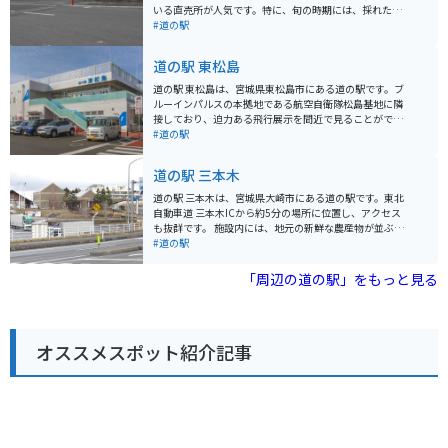
いる直売所が人気です。特に、旬の時期には、採れたて
の野菜や果物が豊富に並びます。 レストランでは、地元
#道の駅
の食材を使った料理が楽しめます。おすすめは、大崎産
のブランド豚「おおさき宝月豕」を使った豚丼です。 ま
道の駅 東松島
た、道の駅 おおさとは、鳴子温泉郷の玄関口に位置して
おり、周辺には温泉施設も充実しています。バイクで訪
道の駅 東松島は、宮城県東松島市にある道の駅です。ブ
れる場合は、鳴子峡などの景勝地を巡るのもおすすめで
ルーインパルスの本拠地である航空自衛隊松島基地に隣
す。 道の駅 おおさと 住所：宮城県大崎市鳴子温泉字星沼
接しており、迫力ある飛行展示を間近で見ることができ
1-9
る絶好のスポットとして知られています。 道の駅には、
#道の駅
地元の特産品を販売する直売所や、新鮮な魚介類を使っ
た料理が楽しめるレストランがあります。東松島産の海
道の駅 三本木
苔や牡蠣などの海産物はもちろんのこと、地元で採れた
新鮮な野菜や果物も購入できます。また、レストランで
道の駅 三本木は、宮城県大崎市にある道の駅です。東北
は、地元産の食材をふんだんに使った定食や丼物、麺類
自動車道 三本木ICから約5分の場所に位置し、アクセス
などが味わえます。特に、牡蠣を使った料理は人気が高
も抜群です。 施設内には、地元の新鮮な農産物が並ぶ
く、訪れた際にはぜひ試してみてください。 バイクで訪
「よ roadside station さんさん」や、大崎市の特産品を
#道の駅
れる場合は、道の駅に隣接する駐車場にバイク専用の駐
扱う「物産館」、地元食材を使った料理が楽しめる「レ
車スペースが用意されているので、安心して駐車できま
ストラン」などがあります。特に、ブランド米「ササニ
「周辺の道の駅」をもっと見る
す。また、道の駅周辺には、松島基地の展示格納庫や、
シキ」や「ひとめぼれ」は、お土産に最適です。 また、
太平洋を一望できる展望台など、バイクで気軽に立ち寄
道の駅 三本木は、バイクツーリングの休憩スポットとし
れる観光スポットが点在しています。風を感じながら、
ても人気があります。広い駐車場があり、施設内には、
美しい景色を堪能するツーリングを楽しんでみてはいか
バイクスタンドも設置されています。ツーリングの途中
がでしょうか。 道の駅 東松島は、ブルーインパルスの飛
オススメスポット紹介記事
で、地元の美味しいものを食べたり、お土産を買ったり
行展示を間近で見られるだけでなく、地元の特産品やグ
するのに最適な場所です。 周辺には、鳴瀬奥松島県立自
ルメも楽しめる魅力的なスポットです。周辺には、歴史
然公園など、自然豊かな観光スポットも点在していま
的な建造物や自然豊かな景勝地など、多くの観光スポッ
す。道の駅 三本木を拠点に、宮城県の観光を楽しむのも
トがありますので、ぜひ一度訪れてみてください。
おすすめです。