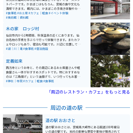
トパークです。かまぼこはもちろん、宮城の食や文化も
満喫できます。 館内には、かまぼこの手焼き体験やカフ
ェ、ギフトショップ、カウンターでお酒と一緒にかまぼ
#食事処
#お土産
#カフェ｜軽食
#イベント体験
こを楽しめるお店もあります。予約制で工場見学も可能
#美術館｜資料館
です。笹かま館の隣には七夕ミュージアムがあり、年中
七夕飾りを楽しむこともできます。
木の家 ロッジ村
仙台市内から1時間弱、秋保温泉の近くにあります。 仙
台名物の芋煮を手ぶらで行って体験できます。またカフ
ェやロッジもあり、宿泊も可能です。 川辺に位置してお
り夏場は川遊びも楽しめます。 入場料だけ払ってテント
#湖｜川｜滝
#食事処
#宿泊施設
を立てることも可能で、いろいろな楽しみ方ができま
す。
定義如来
西方寺というお寺と、その周辺にあるお土産屋さんや軽
食屋さん一体がおすすめスポットです。特におすすめな
のは「三角揚げ」という油揚げで、いつ行ってもお客さ
んが行列をなしている人気のお豆腐屋さんです。ここの
#神社｜寺院
#カフェ｜軽食
#食事処
油揚げは安くて提供が早くて、抜群に美味しいです。
「周辺のレストラン・カフェ」をもっと見る
周辺の道の駅
道の駅 おおさと
道の駅 おおさとは、宮城県大崎市にある国道108号線沿
いの道の駅です。 地元の新鮮な野菜や果物が販売されて