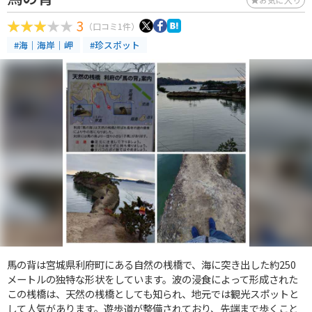
3
（口コミ1件）
#海｜海岸｜岬
#珍スポット
馬の背は宮城県利府町にある自然の桟橋で、海に突き出した約250
メートルの独特な形状をしています。波の浸食によって形成された
この桟橋は、天然の桟橋としても知られ、地元では観光スポットと
して人気があります。遊歩道が整備されており、先端まで歩くこと