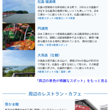
松島 福浦橋
松島は宮城県の沿岸地域にある町で、260以上の諸島が
点在する松島湾の風景が美しいとても美しいです。日本
三景の一つに数えられています。松島は観光地としても
充実していて、湾内を巡る「松島遊覧船」や名所、グル
#絶景スポット
#絶景ロード
#夜景
メスポット、こけしの絵付け体験などがあります。 縁切
り橋で有名な雄島や福浦橋などもあります。太平洋に面
円通院
する松島は「四大観」と呼ばれる絶景ポイントもあり、
太陽と共演する時間帯には宿泊客に人気があります。ま
日本三景のひとつ宮城県松島町にある臨済宗妙心寺派の
た、福浦橋は長い橋であり、夜にはライトアップされて
寺院です。周囲には国宝瑞巌寺や五大堂など、静寂で厳
ます。 福浦橋は、松島に続く全長約250mの赤い橋で
粛な趣きのある場所に囲まれています。 境内の庭には約
す。広大な太平洋の中に続く長いていく橋の景色が素敵
350年前に造られた心字の池を中心とし石庭がありま
#神社｜寺院
#絶景スポット
です。夜になると橋のライトアップもされ、まっすぐ続
す。秋には紅葉ライトアップがされ、幻想的なお寺の中
く橋がより強調され、また違った景色を見ることができ
に色鮮やかな紅葉が見られます。 4つの庭があります。
大高森（壮観）
ます。点灯時間は時期によって変わるので調べてから行
「雲外天地の庭（石庭）」「遠州の庭」「白華峰西洋の
くことをオススメします。
庭（バラの庭）」「三慧殿禅林瞑想の庭」
大高森は宮戸島にある山で、標高106mの登山が約30分
で可能です。松島を一望する地として知られ、その眺望
は壮観と評され、松島四大観の一つに数えられます。 山
頂付近からは四方に広がる景色が楽しめ、展望台からは
#絶景スポット
#海｜海岸｜岬
日本三景・松島の島々や松島湾を望むことができます。
天気が良ければ蔵王連峰や船形山、栗駒山も見ることが
「周辺の景色が綺麗なスポット」をもっと見る
できます。大高森は気軽に日帰りで楽しめる山で、麓に
は休憩所があり、バイクの駐車も可能です。
周辺のレストラン・カフェ
笹かま館
株式会社鐘崎の本社工場に隣接しているアミューズメン