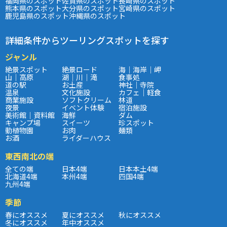
福岡県のスポット
佐賀県のスポット
長崎県のスポット
熊本県のスポット
大分県のスポット
宮崎県のスポット
鹿児島県のスポット
沖縄県のスポット
詳細条件からツーリングスポットを探す
ジャンル
絶景スポット
絶景ロード
海｜海岸｜岬
山｜高原
湖｜川｜滝
食事処
道の駅
お土産
神社｜寺院
温泉
文化施設
カフェ｜軽食
商業施設
ソフトクリーム
林道
夜景
イベント体験
宿泊施設
美術館｜資料館
海鮮
ダム
キャンプ場
スイーツ
珍スポット
動植物園
お肉
麺類
お酒
ライダーハウス
東西南北の端
全ての端
日本4端
日本本土4端
北海道4端
本州4端
四国4端
九州4端
季節
春にオススメ
夏にオススメ
秋にオススメ
冬にオススメ
年中オススメ