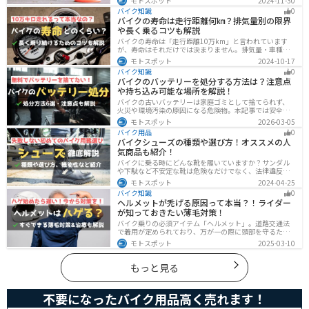
モトスポット
2024-11-30
整備、基本的な練習をバランスよく行うことが大切で
バイク知識
0
す。この記事を読めば、安全で快適にバイク練習を行う
バイクの寿命は走行距離何㎞？排気量別の限界
方法がわかります。
や長く乗るコツも解説
バイクの寿命は「走行距離10万km」と言われています
が、寿命はそれだけでは決まりません。排気量・車種・
日々のメンテナンス・保管状態などでも大きく変わりま
モトスポット
2024-10-17
す。この記事ではバイクの寿命について解説します。ま
バイク知識
0
た、寿命を延ばす方法も解説するので、今のバイクに長
バイクのバッテリーを処分する方法は？注意点
く乗りたい人は参考にしてください。
や持ち込み可能な場所を解説！
バイクの古いバッテリーは家庭ゴミとして捨てられず、
火災や環境汚染の原因になる危険物。本記事では安全な
保管方法や絶縁などの注意点、無料・低コストで回収し
モトスポット
2026-03-05
てもらう方法、買い取りの可否を解説。ナップスやオー
バイク用品
0
トバックス、イエローハットなどの回収対応店舗も紹介
バイクシューズの種類や選び方！オススメの人
します。
気商品も紹介！
バイクに乗る時にどんな靴を履いていますか？サンダル
や下駄など不安定な靴は危険なだけでなく、法律違反に
なる可能性もあります。バイクに乗るときはバイク用に
モトスポット
2024-04-25
作られた専用の靴を履くようにしましょう。操作性や安
バイク知識
0
全性の向上性だけでなく、バイクとの一体感でよりカッ
ヘルメットが禿げる原因って本当？！ライダー
コよくなります。
が知っておきたい薄毛対策！
バイク乗りの必須アイテム「ヘルメット」。道路交通法
で着用が定められており、万が一の際に頭部を守るため
に被るものです。しかし、「ヘルメットが原因で禿げた
モトスポット
2025-03-10
らどうしよう」と心配しているライダーもいるのではな
いでしょうか。ライダーヘルメットが禿げる原因になる
って本当かな・・・ライダーバイクには乗りたいけど抜
もっと見る
け毛が増えたら困る！ライダーツーリング後に髪のボリ
ュームが減った気がするけど、蒸れは禿げる原因にな
る？今回はこのような疑問、お悩みにお答えしていきま
不要になったバイク用品高く売れます！
す。薄毛が気になるライダーの方はぜひ最後までご覧く
ださい。モトスポットヘルメットで禿げ