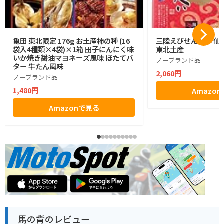
亀田 東北限定 176g お土産柿の種 (16
三陸えびせんべい 仙台
袋入4種類×4袋)×1箱 田子にんにく味
東北土産
いか焼き醤油マヨネーズ風味 ほたてバ
ノーブランド品
ター 牛たん風味
2,060円
ノーブランド品
1,480円
Amazo
Amazonで見る
馬の背のレビュー