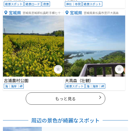
絶景スポット
絶景ロード
夜景
神社｜寺院
絶景スポット
宮城県
宮城県
宮城県宮城郡松島町手樽七十里
宮城県東松島市宮戸大高森
５９
古浦農村公園
大高森（壮観）
海｜海岸｜岬
絶景スポット
海｜海岸｜岬
もっと見る
周辺の景色が綺麗なスポット