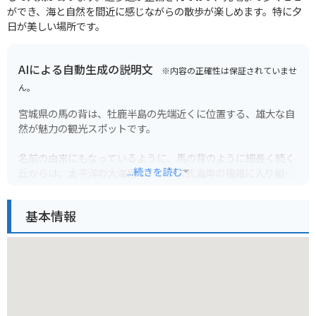
ができ、海と自然を間近に感じながらの散歩が楽しめます。特に夕
日が美しい場所です。
AIによる自動生成の説明文
※内容の正確性は保証されていませ
ん。
宮城県の馬の背は、牡鹿半島の先端近くに位置する、雄大な自
然が魅力の観光スポットです。
名前の由来にもなっているように、馬の背のように細長く続く
...続きを読む
丘からは、太平洋の大海原と、リアス式海岸の複雑に入り組ん
だ地形を一望できます。
特に、晴れた日には水平線まで見渡すことができ、地球の丸さ
基本情報
を実感できるほどの絶景が広がります。
周辺には、新鮮な海の幸を味わえる飲食店や、お土産店などが
点在しており、観光にも最適です。
また、遊歩道も整備されているため、気軽にハイキングを楽し
むことができます。