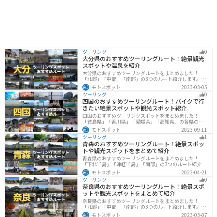
ツーリング
0
大分県のおすすめツーリングルート！絶景観光
スポットや温泉を紹介
大分県のおすすめツーリングルートをまとめました！
「北部」「中部」「南部」の3つのルート紹介します。阿
蘇の雄大な自然を満喫できるスポットや温泉を満喫する
モトスポット
2023-03-05
ツーリングができます。バイクで大分県にツーリングに
ツーリング
0
行く際は参考にしてください。
四国のおすすめツーリングルート！バイクで行
きたい絶景スポットや観光スポット紹介
四国のおすすめツーリングスポットをまとめました！
「徳島県」「香川県」「愛媛県」「高知県」の各県の観
光地紹介します。自然豊かな山々や湖、温泉地が点在
モトスポット
2023-09-11
し、四季折々の景色を楽しめるスポットが多数ありま
ツーリング
1
す。バイクで四国にツーリングに行く際は参考にしてく
青森のおすすめツーリングルート！絶景スポッ
ださい。
トや観光スポットをまとめて紹介
青森県のおすすめツーリングルートをまとめました！
「下北半島」「津軽半島」「南部」の3つのルート紹介し
ます。自然に恵まれた風光明媚な景色や歴史文化に触れ
モトスポット
2023-04-21
られる観光スポットが多くあります。バイクで青森県に
ツーリング
0
ツーリングに行く際は参考にしてください。
奈良県のおすすめツーリングルート！絶景スポ
ットや観光スポットをまとめて紹介
奈良県のおすすめツーリングルートをまとめました！
「北部」「中部」「南部」の3つのルート紹介します。歴
史のある神社寺院が多数あり、自然豊かや山々、グルメ
モトスポット
2023-03-07