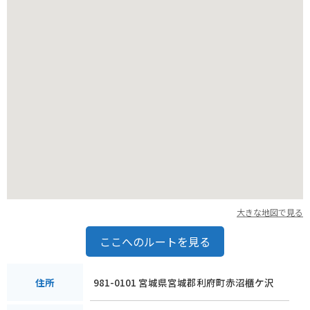
バイクで訪れる場合、駐車場から展望台までは徒歩での移動と
なります。
アップダウンがあるので、歩きやすい靴で行くのがおすすめで
す。
途中の道は狭く、対向車とのすれ違いに注意が必要です。
大きな地図で見る
ここへのルートを見る
981-0101 宮城県宮城郡利府町赤沼櫃ケ沢
住所