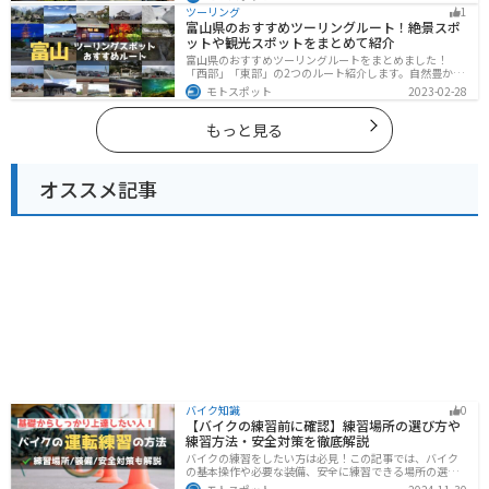
を満喫するツーリングができます。バイクで奈良県にツ
ツーリング
1
ーリングに行く際は参考にしてください。
富山県のおすすめツーリングルート！絶景スポ
ットや観光スポットをまとめて紹介
富山県のおすすめツーリングルートをまとめました！
「西部」「東部」の2つのルート紹介します。自然豊かな
山と海、温泉が充実しており、美術館などもあるので、
モトスポット
2023-02-28
自然を満喫するツーリングができます。バイクで富山県
にツーリングに行く際は参考にしてください。
もっと見る
オススメ記事
バイク知識
0
【バイクの練習前に確認】練習場所の選び方や
練習方法・安全対策を徹底解説
バイクの練習をしたい方は必見！この記事では、バイク
の基本操作や必要な装備、安全に練習できる場所の選び
方や練習方法を解説しています。実は、バイクの点検や