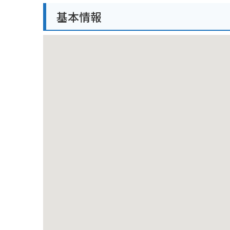
車で行く場合は、名神高速道路「長浜IC」から約30
基本情報
に限りがあるので、公共交通機関の利用がおすすめで
葉を眺めるのは危険なので控えてください。