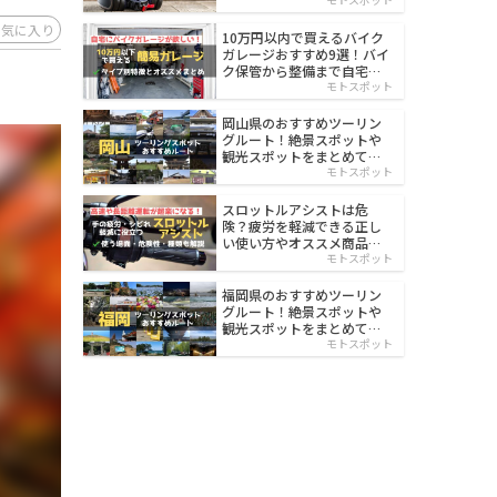
イルド
お気に入り
10万円以内で買えるバイク
ガレージおすすめ9選！バイ
ク保管から整備まで自宅で
楽々
モトスポット
岡山県のおすすめツーリン
グルート！絶景スポットや
観光スポットをまとめて紹
介
モトスポット
スロットルアシストは危
険？疲労を軽減できる正し
い使い方やオススメ商品を
紹介
モトスポット
福岡県のおすすめツーリン
グルート！絶景スポットや
観光スポットをまとめて紹
介
モトスポット