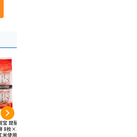
賀宝 琵琶湖のえび
【滋賀県お土産】彦
琵琶湖のえび
餅 8枚×2袋 国産
根にようこそ かすて
枚
江米使用 すじえび
ら焼(メープル風味)
滋賀宝