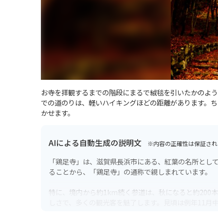
お寺を拝観するまでの階段にまるで絨毯を引いたかのよう
での道のりは、軽いハイキングほどの距離があります。ち
かせます。
AIによる自動生成の説明文
※内容の正確性は保証され
「鶏足寺」は、滋賀県長浜市にある、紅葉の名所とし
ることから、「鶏足寺」の通称で親しまれています。
特に、境内から約1km続く参道は、秋になると約20
しさで、多くの観光客を魅了します。見頃は例年11月