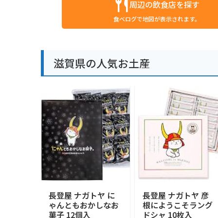
周辺の飲食店を探す
食べログで地図が表示されます。
滋賀県の人気お土産
長登屋 ナガトヤ に
長登屋 ナガトヤ 彦
ゃんともおかしなお
根にようこそラング
菓子 12個入
ドシャ 10枚入