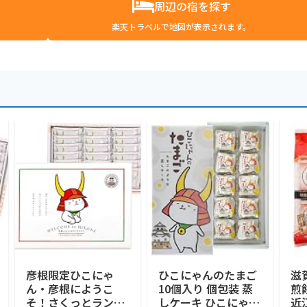
周辺の宿を探す
楽天トラベルで地図が表示されます。
彦根限定ひこにゃ
ひこにゃんのたまご
滋
ん・彦根にようこ
10個入り 個包装 蒸
煎
そ！さくっとラング
しケーキ ひこにゃん
近