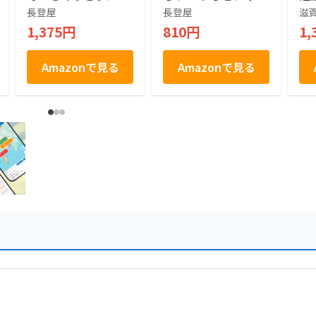
ドシャ（大） 18枚
滋賀 お土産
お
長登屋
長登屋
滋
入
1,375円
810円
1,
Amazonで見る
Amazonで見る