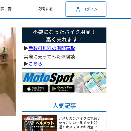
記事一覧
投稿する
ログイン
不要になったバイク用品！
高く売れます！
▶︎
手数料無料の宅配買取
実際に売ってみた体験談
▶︎
こちら
人気記事
アメリカンバイクに似合う
かっこいいヘルメット20
選！オススメはお洒落でワ
モトスポット