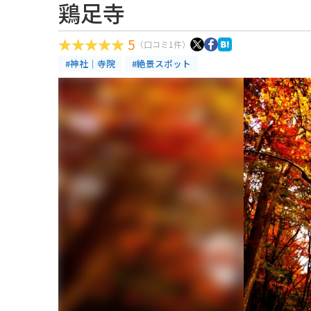
鶏足寺
5
（口コミ1件）
#神社｜寺院
#絶景スポット