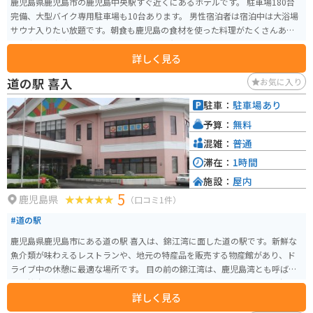
鹿児島県鹿児島市の鹿児島中央駅すぐ近くにあるホテルです。 駐車場180台
完備、大型バイク専用駐車場も10台あります。 男性宿泊者は宿泊中は大浴場
サウナ入りたい放題です。朝食も鹿児島の食材を使った料理がたくさんあ
り、夜には夜鳴きうどんと言ったうどんの無料サービスもあります。
詳しく見る
道の駅 喜入
お気に入り
駐車：
駐車場あり
予算：
無料
混雑：
普通
滞在：
1時間
施設：
屋内
5
鹿児島県
（口コミ1件）
#道の駅
鹿児島県鹿児島市にある道の駅 喜入は、錦江湾に面した道の駅です。新鮮な
魚介類が味わえるレストランや、地元の特産品を販売する物産館があり、ド
ライブ中の休憩に最適な場所です。 目の前の錦江湾は、鹿児島湾とも呼ば
れ、桜島を望む絶景スポットとしても知られています。道の駅には展望台も
詳しく見る
あり、雄大な桜島と青い海のコントラストを楽しむことができます。また、
周辺には喜入の海岸線沿いを走る爽快なシーサイドロードもあり、バイクで