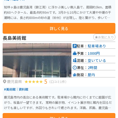
知林ヶ島は鹿児島湾（錦江湾）に浮かぶ美しい無人島で、周囲約3km、面積
約60ヘクタール、最高点約90mです。3月から10月にかけて大潮や中潮の干
潮時には、長さ約800mの砂の道（砂州）が出現し、陸と繋がり、歩いて渡る
ことができます。砂の道が出現し島と陸が繋がることから、縁結びの島とも
詳しく見る
言われています。 知林ヶ島は霧島錦江湾国立公園に属しており、遊歩道や展
望台が整備されていて島内を散策できます。「かおり風景100選」にも選ばれ
長島美術館
お気に入り
ています。無霜地帯であった昔は、ジャガイモやサツマイモ、ナタネなどが
豊富に収穫され、「宝の島」とも称されていました。さらに、平成20年のNH
駐車：
駐車場あり
K大河ドラマ『篤姫』のロケ地ともなりました。 知林ヶ島の対岸には魚見岳が
予算：
1000円
あり、その頂上付近の展望台からは知林ヶ島をはじめ、錦江湾や指宿市街地
を眺めることができます。また、桜の名所としても知られており、桜の季節
混雑：
空いている
には約1,000本のソメイヨシノを楽しむことができます。特に、砂の道が出現
滞在：
2時間
していない時には、魚見岳からの眺望がおすすめです。
施設：
屋内
5
鹿児島県
（口コミ1件）
#美術館｜資料館
鹿児島市内の高台にある美術館です。駐車場から館内に行くまでに庭園が広
がり、桜島が一望できます。 常時の展示物、イベント展示物と館内を回るだ
けでも楽しいですが、外回りもきれいで癒されます。洋画、邦画、鹿児島の
伝統薩摩焼など盛りだくさんの展示物があり、要所要所にベンチもあるの