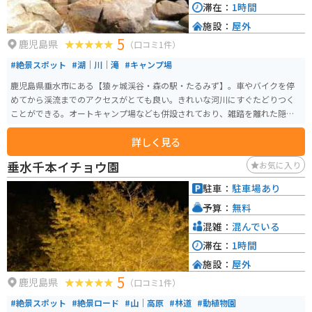
滞在：
1時間
施設：
屋外
5
鹿児島県
（口コミ1件）
#絶景スポット
#湖｜川｜滝
#キャンプ場
鹿児島県垂水市にある【猿ヶ城渓谷・森の駅・たるみず】。車やバイクを停
めてから渓流までのアクセスがとても良い。きれいな河川にすぐたどりつく
ことができる。オートキャンプ場なども併設されており、雑踏を離れた隠れ
家的なスポットである。
詳しく見る
垂水千本イチョウ園
お気に入り
駐車：
駐車場あり
予算：
無料
混雑：
混んでいる
滞在：
1時間
施設：
屋外
5
鹿児島県
（口コミ1件）
#絶景スポット
#絶景ロード
#山｜高原
#林道
#動植物園