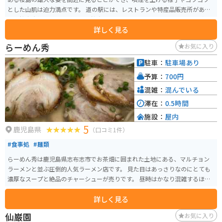
とした山肌は迫力満点です。 道の駅には、レストランや特産品販売所があ
り、桜島大根を使った料理や、桜島小みかんを使ったソフトクリームなど、
詳しく見る
地元の食材を活かしたグルメを楽しむことができます。また、錦江湾や桜島
を一望できる展望台もあり、絶景を眺めながら休憩することができます。 バ
らーめん秀
お気に入り
イクで訪れる際は、道の駅から少し足を延ばして、桜島を一周する「桜島一
周道路」を走ってみるのもおすすめです。変化に富んだ景色を楽しみなが
駐車：
駐車場あり
ら、爽快なツーリングを楽しむことができます。溶岩地帯など、火山ならでは
予算：
700円
の特徴的な風景も楽しめます。 【おすすめポイント】 * 桜島を間近に見るこ
とができる * 地元の食材を使ったグルメが楽しめる * 錦江湾を一望できる展
混雑：
混んでいる
望台がある * バイクで桜島一周道路を走ることができる
滞在：
0.5時間
施設：
屋内
5
鹿児島県
（口コミ1件）
#食事処
#麺類
らーめん秀は鹿児島県志布志市でお茶畑に囲まれた土地にある、マルチョン
ラーメンと並ぶ圧倒的人気ラーメン店です。 見た目はあっさりなのにとても
濃厚なスープと絶品のチャーシューが売りです。 昼時はかなり混雑するほど
の人気店です。
詳しく見る
仙巌園
お気に入り