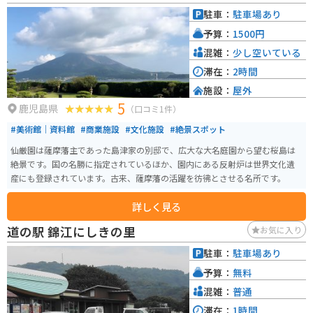
駐車：
駐車場あり
予算：
1500円
混雑：
少し空いている
滞在：
2時間
施設：
屋外
5
鹿児島県
（口コミ1件）
#美術館｜資料館
#商業施設
#文化施設
#絶景スポット
仙厳園は薩摩藩主であった島津家の別邸で、広大な大名庭園から望む桜島は
絶景です。国の名勝に指定されているほか、園内にある反射炉は世界文化遺
産にも登録されています。古来、薩摩藩の活躍を彷彿とさせる名所です。
詳しく見る
道の駅 錦江にしきの里
お気に入り
駐車：
駐車場あり
予算：
無料
混雑：
普通
滞在：
1時間