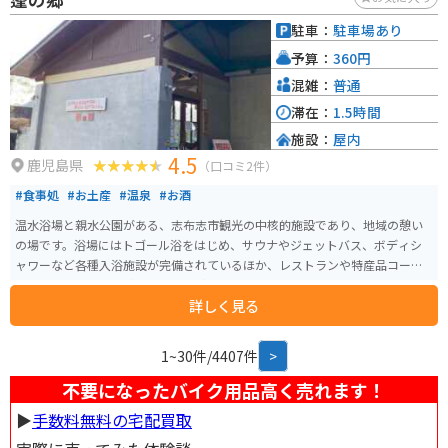
駐車：
駐車場あり
予算：
360円
混雑：
普通
滞在：
1.5時間
施設：
屋内
4.5
鹿児島県
（口コミ2件）
#食事処
#お土産
#温泉
#お酒
温水浴場と親水公園がある、志布志市観光の中核的施設であり、地域の憩い
の場です。浴場にはトゴール浴をはじめ、サウナやジェットバス、ボディシ
ャワーなど各種入浴施設が完備されているほか、レストランや特産品コーナ
ー、パソコンアートギャラリーなども設けられています。施設の周囲にはト
詳しく見る
ンボやメダカなどの昆虫観察ができる親水公園やパターゴルフ場（300円）も
あり、家族で楽しめます。 また、養殖鰻の生産量日本一を誇る鹿児島県の中
でも、大隅半島は主要な生産地です。レストランせせらぎ亭では「鰻のおひ
1~30件/4407件
>
つまぶし」などを食べることができます。 電話番号 099-475-2626 FAX番号 0
99-475-2600 営業日 通年 営業時間 6:30～22:00 休日 第２・４水曜日
不要になったバイク用品高く売れます！
▶︎
手数料無料の宅配買取