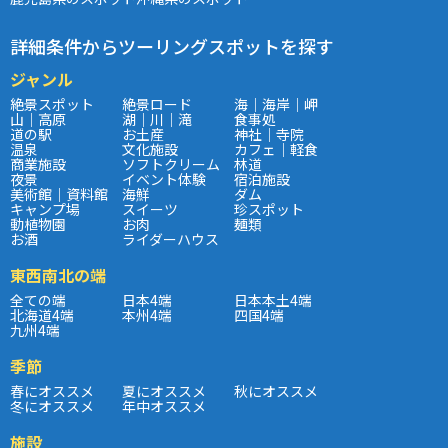
詳細条件からツーリングスポットを探す
ジャンル
絶景スポット
絶景ロード
海｜海岸｜岬
山｜高原
湖｜川｜滝
食事処
道の駅
お土産
神社｜寺院
温泉
文化施設
カフェ｜軽食
商業施設
ソフトクリーム
林道
夜景
イベント体験
宿泊施設
美術館｜資料館
海鮮
ダム
キャンプ場
スイーツ
珍スポット
動植物園
お肉
麺類
お酒
ライダーハウス
東西南北の端
全ての端
日本4端
日本本土4端
北海道4端
本州4端
四国4端
九州4端
季節
春にオススメ
夏にオススメ
秋にオススメ
冬にオススメ
年中オススメ
施設