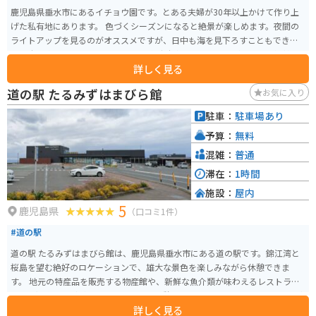
鹿児島県垂水市にあるイチョウ園です。とある夫婦が30年以上かけて作り上
げた私有地にあります。 色づくシーズンになると絶景が楽しめます。夜間の
ライトアップを見るのがオススメですが、日中も海を見下ろすこともできる
ので十分楽しめます。 シーズンには臨時駐車場もできますが、かなり混雑し
詳しく見る
ます。
道の駅 たるみずはまびら館
お気に入り
駐車：
駐車場あり
予算：
無料
混雑：
普通
滞在：
1時間
施設：
屋内
5
鹿児島県
（口コミ1件）
#道の駅
道の駅 たるみずはまびら館は、鹿児島県垂水市にある道の駅です。錦江湾と
桜島を望む絶好のロケーションで、雄大な景色を楽しみながら休憩できま
す。 地元の特産品を販売する物産館や、新鮮な魚介類が味わえるレストラ
ン、足湯施設などがあり、ドライブの休憩スポットとして最適です。特に、鹿
詳しく見る
児島県産の黒豚を使った「黒豚とんかつ」や、地元で水揚げされた新鮮な魚