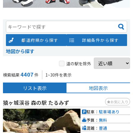
都道府県から探す
詳細条件から探す
地図から探す
道の駅を除外
4407
検索結果
件
1~30件を表示
リスト表示
地図表示
猿ヶ城渓谷 森の駅 たるみず
お気に入り
駐車：
駐車場あり
予算：
無料
混雑：
普通