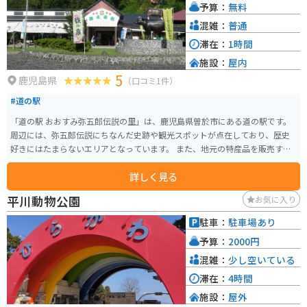
予算：
無料
混雑：
普通
滞在：
1時間
施設：
屋内
5
鹿児島県
（口コミ1件）
#道の駅
「道の駅 おおすみ弥五郎伝説の里」は、鹿児島県曽於市にある道の駅です。
周辺には、弥五郎伝説にちなんだ史跡や観光スポットが点在しており、歴史
好きにはたまらないエリアとなっています。 また、地元の特産品を販売する
物産館もあり、新鮮な野菜や果物、加工品などが豊富に揃っています。 ドラ
詳しく見る
イブやツーリングの休憩に、ぜひ立ち寄ってみてください。
平川動物公園
お気に入り
駐車：
駐車場あり
予算：
2000円
混雑：
少し空いている
滞在：
4時間
施設：
屋外