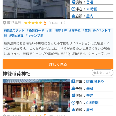
混雑：
普通
滞在：
20時間
施設：
屋内
5
鹿児島県
（口コミ1件）
#絶景スポット
#絶景ロード
#海｜海岸｜岬
#食事処
#夜景
#イベント体
験
#宿泊施設
#キャンプ場
鹿児島県にある海沿いの廃校になった小学校をリノベーションした宿泊・イ
ベント施設です。 こんな絶景なとこに小学校があるのかと思うくらいの場所
にあります。 校庭でキャンプや事前予約でBBQも可能です。シャワー室も完
備していてアメニティも充実してます。 また教室をドミトリーにリノベーシ
詳しく見る
ョンしているのでここで寝るのかとワクワクすると思います。 また登山やマ
リンアクティビティも可能です。
神徳稲荷神社
お気に入り
駐車：
駐車場あり
予算：
無料
混雑：
普通
滞在：
0.5時間
施設：
屋外