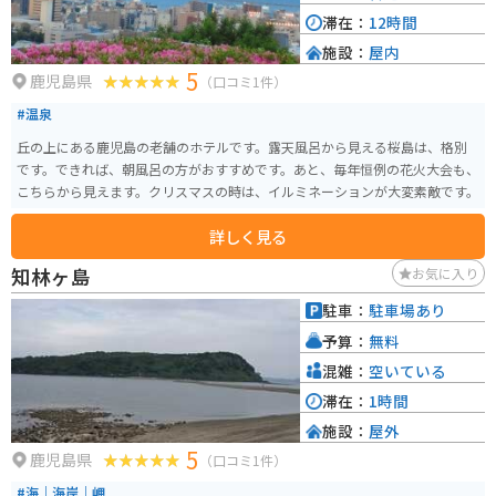
滞在：
12時間
施設：
屋内
5
鹿児島県
（口コミ1件）
#温泉
丘の上にある鹿児島の老舗のホテルです。露天風呂から見える桜島は、格別
です。できれば、朝風呂の方がおすすめです。あと、毎年恒例の花火大会も、
こちらから見えます。クリスマスの時は、イルミネーションが大変素敵です。
詳しく見る
知林ヶ島
お気に入り
駐車：
駐車場あり
予算：
無料
混雑：
空いている
滞在：
1時間
施設：
屋外
5
鹿児島県
（口コミ1件）
#海｜海岸｜岬