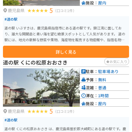
施設：
屋内
5
鹿児島県
（口コミ1件）
#道の駅
道の駅 いぶすきは、鹿児島県指宿市にある道の駅です。錦江湾に面してお
り、雄大な開聞岳と青い海を望む絶景スポットとして人気があります。 道の
駅には、地元の新鮮な野菜や果物、海産物を販売する物産館や、指宿名物の
黒豚料理やかつおラーメンなどを味わえるレストランがあります。また、足
詳しく見る
湯や温泉施設もあり、旅の疲れを癒やすことができます。 バイクで訪れる場
合、道の駅には広々とした駐車場が完備されているので安心です。周辺に
道の駅 くにの松原おおさき
お気に入り
は、薩摩藩の歴史を感じられる知覧武家屋敷群や、開聞岳登山道など、観光
スポットも充実しています。指宿産の鰹を使ったかつお節や、温暖な気候で
駐車：
駐車場あり
育ったマンゴーやソラマメなどもおすすめです。
予算：
無料
混雑：
普通
滞在：
1時間
施設：
屋内
5
鹿児島県
（口コミ1件）
#道の駅
道の駅 くにの松原おおさき は、鹿児島県曽於郡大崎町にある道の駅です。鹿