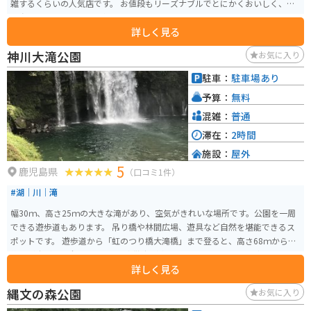
雑するくらいの人気店です。 お値段もリーズナブルでとにかくおいしく、鹿
児島県民にも愛される人気店です。
詳しく見る
神川大滝公園
お気に入り
駐車：
駐車場あり
予算：
無料
混雑：
普通
滞在：
2時間
施設：
屋外
5
鹿児島県
（口コミ1件）
#湖｜川｜滝
幅30ｍ、高さ25ｍの大きな滝があり、空気がきれいな場所です。公園を一周
できる遊歩道もあります。 吊り橋や林間広場、遊具など自然を堪能できるス
ポットです。 遊歩道から「虹のつり橋大滝橋」まで登ると、高さ68ｍからの
絶景が広がり、全長130ｍの空中散歩が楽しめます。 休日はライダーだけで
詳しく見る
なく、家族連れで賑わっています。
縄文の森公園
お気に入り