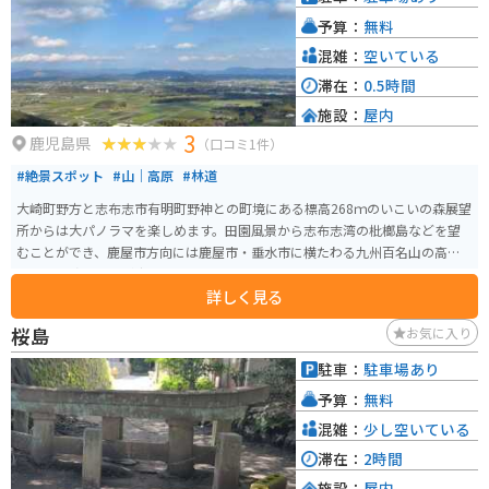
予算：
無料
混雑：
空いている
滞在：
0.5時間
施設：
屋内
3
鹿児島県
（口コミ1件）
#絶景スポット
#山｜高原
#林道
大崎町野方と志布志市有明町野神との町境にある標高268ｍのいこいの森展望
所からは大パノラマを楽しめます。田園風景から志布志湾の枇榔島などを望
むことができ、鹿屋市方向には鹿屋市・垂水市に横たわる九州百名山の高隅
山まで見渡すことが出来ます。
詳しく見る
桜島
お気に入り
駐車：
駐車場あり
予算：
無料
混雑：
少し空いている
滞在：
2時間
施設：
屋内