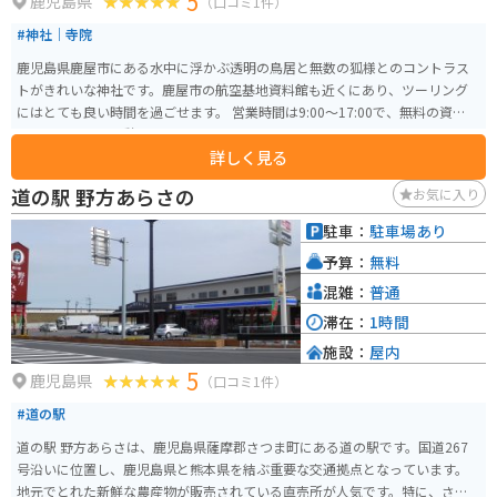
5
鹿児島県
（口コミ1件）
#神社｜寺院
鹿児島県鹿屋市にある水中に浮かぶ透明の鳥居と無数の狐様とのコントラス
トがきれいな神社です。鹿屋市の航空基地資料館も近くにあり、ツーリング
にはとても良い時間を過ごせます。 営業時間は9:00〜17:00で、無料の資料館
もあり、トイレ休憩にもとても良いです。
詳しく見る
道の駅 野方あらさの
お気に入り
駐車：
駐車場あり
予算：
無料
混雑：
普通
滞在：
1時間
施設：
屋内
5
鹿児島県
（口コミ1件）
#道の駅
道の駅 野方あらさは、鹿児島県薩摩郡さつま町にある道の駅です。国道267
号沿いに位置し、鹿児島県と熊本県を結ぶ重要な交通拠点となっています。
地元でとれた新鮮な農産物が販売されている直売所が人気です。特に、さつ