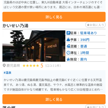
児島県のほぼ中央に位置し、東九州自動車道 大坂インターチェンジのすぐそ
ばという交通の便が良い場所にあります。 周辺には、日本の渚百選にも選ば
れている、全長約4kmの美しい松林「くにの松原」が広がっており、道の駅
詳しく見る
のすぐそばには、太平洋を一望できる展望台があります。また、道の駅の施
設内には、地元の特産品を販売する物産館や、レストランがあり、大崎町や
かいせい乃湯
お気に入り
鹿児島県の味覚を楽しむことができます。 バイクで訪れる際には、道の駅の
駐車場にバイク専用の駐車スペースが用意されているので安心です。また、
駐車：
駐車場あり
道の駅には、周辺の観光情報や道路情報などを得られる情報コーナーも併設
予算：
390円
されているので、ツーリングの休憩場所としても最適です。 大崎町は、温暖
な気候で知られる地域です。特に、さつまいもの生産が盛んで、「べにはる
混雑：
普通
か」や「安納芋」などのブランド芋は、お土産としても人気があります。
滞在：
1時間
施設：
屋内
5
鹿児島県
（口コミ1件）
#温泉
かいせい乃湯は鹿児島県鹿児島市田上の鹿児島ICすぐ近くに位置する天然温
泉です。 あつ湯、ぬる湯、露天風呂、サウナ、水風呂と標準的な温泉の施設
ですが施設自体がかなり綺麗です。 駐車場もかなり広く50台程度はとめれる
ようです。
詳しく見る
蓬の郷
お気に入り