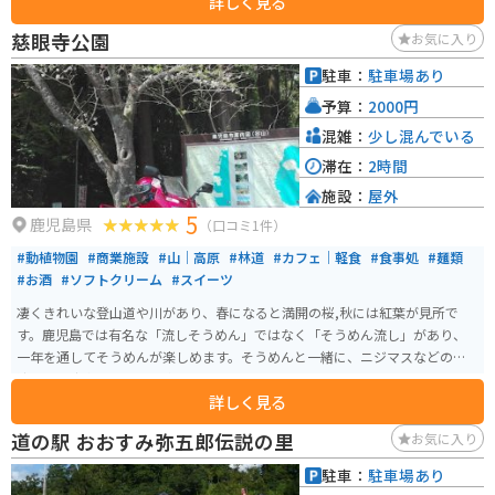
詳しく見る
で、ゆったりと楽しめます。
慈眼寺公園
お気に入り
駐車：
駐車場あり
予算：
2000円
混雑：
少し混んでいる
滞在：
2時間
施設：
屋外
5
鹿児島県
（口コミ1件）
#動植物園
#商業施設
#山｜高原
#林道
#カフェ｜軽食
#食事処
#麺類
#お酒
#ソフトクリーム
#スイーツ
凄くきれいな登山道や川があり、春になると満開の桜,秋には紅葉が見所で
す。鹿児島では有名な「流しそうめん」ではなく「そうめん流し」があり、
一年を通してそうめんが楽しめます。そうめんと一緒に、ニジマスなどの清
流にしか生息しない魚も楽しめます。
詳しく見る
道の駅 おおすみ弥五郎伝説の里
お気に入り
駐車：
駐車場あり