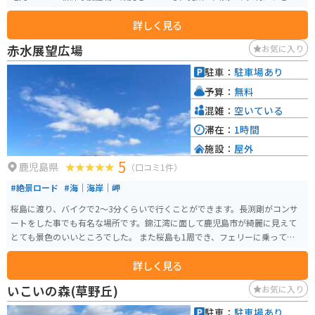
ま町特産の新鮮な野菜や果物は、その場で食べたり、お土産にしたりと人気
詳しく見る
があります。また、レストランでは、地元の食材をふんだんに使った郷土料
理を楽しむことができます。 バイクで訪れる場合、道の駅 野方あらさは、
赤水展望広場
お気に入り
広々とした駐車場が完備されているので安心です。周辺には、美しい自然が
広がっており、ツーリングの休憩場所としても最適です。道の駅から少し足
駐車：
駐車場あり
を延ばせば、竹崎城跡などの史跡や、藺牟田池などの自然豊かな観光スポッ
予算：
無料
トもあります。 道の駅 野方あらさ周辺では、さつま揚げや黒豚など、鹿児島
県ならではのグルメを楽しむことができます。また、お土産には、地元産の
混雑：
空いている
焼酎やお茶、薩摩切子などがおすすめです。
滞在：
1時間
施設：
屋外
5
鹿児島県
（口コミ1件）
#絶景ロード
#海｜海岸｜岬
桜島に渡り、バイクで2〜3分くらいで行くことができます。長渕剛がコンサ
ートをした事でも有名な場所です。錦江湾に面して鹿児島市が綺麗に見えて
とても景色のいいところでした。 また桜島も1周でき、フェリーに乗って行き
来したので行くまでもとても楽しめました。
詳しく見る
いこいの森(草野丘)
お気に入り
駐車：
駐車場あり