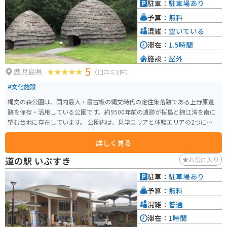
駐車：
駐車場あり
予算：
無料
混雑：
空いている
滞在：
1.5時間
施設：
屋外
5
鹿児島県
（口コミ1件）
#文化施設
縄文の森公園は、国内最大・最古級の縄文時代の定住集落跡である上野原遺
跡を保存・活用している公園です。約9500年前の遺跡が桜島と錦江湾を南に
望む台地に存在しています。 公園内は、見学エリアと体験エリアの2つに分け
られています。見学エリアには縄文時代の土器や石器、円谷プロによる精巧
詳しく見る
なジオラマが展示されており、体験エリアでは古代の道具で火をおこした
り、独自の土器作りや縄文時代の調理法を体験できます（縄文料理は事前申
道の駅 いぶすき
お気に入り
込みが必要）。それぞれ9500年前の森と7500年前の森が復元されており、公
園は「日本の歴史公園100選」にも選定されています。 さらに公園からは、
駐車：
駐車場あり
桜島や錦江湾、霧島の山々を一望できます。また、企画展や考古学講座、イ
予算：
無料
ベント、体験活動なども定期的に開催されています。上野原遺跡から出土し
た土器や石器を中心に、鹿児島県の埋蔵文化財に関する数多くの資料が展示
混雑：
普通
されています。
滞在：
1時間