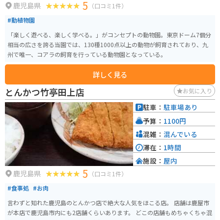
5
鹿児島県
（口コミ1件）
#動植物園
「楽しく遊べる、楽しく学べる。」がコンセプトの動物園。東京ドーム7個分
相当の広さを誇る当園では、130種1000点以上の動物が飼育されており、九
州で唯一、コアラの飼育を行っている動物園となっている。
詳しく見る
とんかつ竹亭田上店
お気に入り
駐車：
駐車場あり
予算：
1100円
混雑：
混んでいる
滞在：
1時間
施設：
屋内
5
鹿児島県
（口コミ1件）
#食事処
#お肉
言わずと知れた鹿児島のとんかつ店で絶大な人気をほこる店。 店舗は鹿屋市
が本店で鹿児島市内にも2店舗くらいあります。 どこの店舗もめちゃくちゃ混