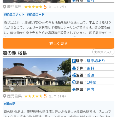
5
鹿児島県
（口コミ2件）
#絶景スポット
#絶景ロード
高さ1,117m、周囲は約52kmの今も活動を続ける活火山で、本土とは陸地つ
ながりなので、フェリーを利用せず気軽にツーリングできます。道の至る所
に、噴火物から身を守るための退避壕が設置されています。 鹿児島港から桜
島フェリーで約15分で上陸でき、バイクや車で周遊して楽しむことができま
詳しく見る
す。島内にはレンタカー・バイク屋さんもあるので、現地で乗り物を調達す
ることも可能です。 歴史を学べる「桜島ビジターセンター」、大パノラマが
道の駅 桜島
お気に入り
望める「湯之平展望台」、大正噴火で灰に埋もれてしまった「黒神埋没鳥
居」など見どころはたくさんあります。また、道の駅（足湯があります！）
駐車：
駐車場あり
やコンビニもあります。
予算：
無料
混雑：
普通
滞在：
1時間
施設：
屋内
5
鹿児島県
（口コミ1件）
#道の駅
道の駅 桜島は、鹿児島県の錦江湾に浮かぶ桜島にある道の駅です。活火山で
ある桜島の雄大な姿を間近に見ることができ、噴煙を上げる様子やゴツゴツ