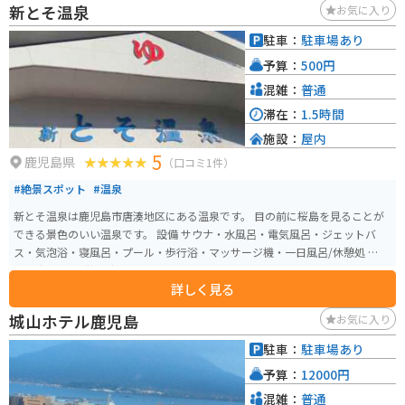
新とそ温泉
お気に入り
のツーリングにもおすすめです。 喜入名物の「喜入炭」は、県内で生産され
ている最高品質の備長炭として知られています。道の駅の物産館でも購入で
駐車：
駐車場あり
きるので、お土産にいかがでしょうか。
予算：
500円
混雑：
普通
滞在：
1.5時間
施設：
屋内
5
鹿児島県
（口コミ1件）
#絶景スポット
#温泉
新とそ温泉は鹿児島市唐湊地区にある温泉です。 目の前に桜島を見ることが
できる景色のいい温泉です。 設備 サウナ・水風呂・電気風呂・ジェットバ
ス・気泡浴・寝風呂・プール・歩行浴・マッサージ機・一日風呂/休憩処 駐車
場80台分あり 営業時間4:00～22:30
詳しく見る
城山ホテル鹿児島
お気に入り
駐車：
駐車場あり
予算：
12000円
混雑：
普通