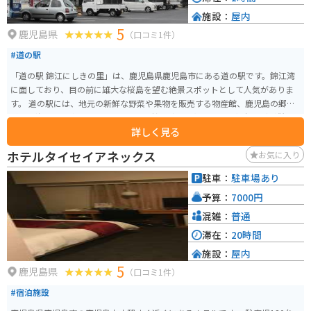
施設：
屋内
5
鹿児島県
（口コミ1件）
#道の駅
「道の駅 錦江にしきの里」は、鹿児島県鹿児島市にある道の駅です。錦江湾
に面しており、目の前に雄大な桜島を望む絶景スポットとして人気がありま
す。 道の駅には、地元の新鮮な野菜や果物を販売する物産館、鹿児島の郷土
料理や海の幸を楽しめるレストラン、錦江湾を一望できる展望台などが併設
詳しく見る
されています。お土産には、鹿児島名産の黒豚や薩摩揚げ、焼酎などがおすす
めです。 バイクで訪れる場合、道の駅には広々とした駐車場が完備されてい
ホテルタイセイアネックス
お気に入り
るので安心です。周辺には、桜島や錦江湾沿いを走る風光明媚なツーリング
コースも充実しており、バイクでの観光拠点としても最適です。
駐車：
駐車場あり
予算：
7000円
混雑：
普通
滞在：
20時間
施設：
屋内
5
鹿児島県
（口コミ1件）
#宿泊施設