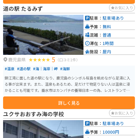
介類を使った海鮮丼が人気です。 バイクで訪れる場合、道の駅には広々とし
道の駅 たるみず
お気に入り
た駐車場が完備されているので安心です。周辺には、雄大な桜島を間近に見
ることができる観光スポットや、風光明媚な海岸線沿いを走るシーサイドロ
駐車：
駐車場あり
ードなど、ツーリングに最適なルートが豊富にあります。道の駅で休憩しなが
予算：
無料
ら、鹿児島の雄大な自然を満喫してみてはいかがでしょうか。
混雑：
普通
滞在：
1時間
施設：
屋内
5
鹿児島県
（口コミ1件）
#温泉
#道の駅
#海｜海岸｜岬
#海鮮
錦江湾に面した道の駅になり、鹿児島のシンボル桜島を眺めながら足湯に入
る事が出来ます。また、温泉もあるため、足だけで物足りない人は温泉に浸
かることも可能です。垂水市はカンパチの養殖日本一の為、レストランでは
美味しいカンパチ丼を食べる事もできます。
詳しく見る
ユクサおおすみ海の学校
お気に入り
駐車：
駐車場あり
予算：
10000円