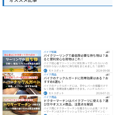
バイク知識
0
バイクツーリングで最低限必要な持ち物は？あ
ると便利安心な荷物はこれ！
バイク初心者でツーリングに何を持って行ったらいいの
か分からない人向けに持ち物をまとめました！日帰りや1
泊以上の日数別、トラブル対策やメンテ用品、出先であ
モトスポット
2024-09-08
ると便利なアイテムまで全て解説しています。アレを忘
バイク用品
0
れた！持ってきたけど使わなかったなど出先で困らない
バイクのナックルガードに防寒効果はある？お
よう自分に必要な荷物を把握しておきましょう。
すすめ6選も！
バイクのナックルガードには、手やレバーの保護だけで
なく防風・防寒効果も期待できます。ハンドルカバーと
の違いやメリット・デメリット、選び方を解説し、冬の
モトスポット
2026-07-21
ツーリングにおすすめの大型ナックルガード6選を価格や
バイク用品
0
特徴とともに紹介します。
ドクターマーチンはバイクブーツに使える？選
び方やオススメ商品、注意点を解説
バイク用にドクターマーチンを履きたい人必見！ドクタ
ーマーチンはスタイリッシュでカッコイイデザインと高
い機能性で快適なライディングが可能です。バイク用ブ