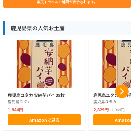
楽天トラベルで地図が表示されます。
鹿児島県の人気お土産
鹿児島ユタカ 安納芋パイ 28枚
鹿児島ユタカ 安納芋パ
鹿児島ユタカ
鹿児島ユタカ
1,944円
2,829円
2,964円
Amazonで見る
Amazo