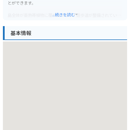
とができます。
...続きを読む
島全体が亜熱帯植物に覆われており、遊歩道が整備されている
ので、自然を感じながら散策を楽しむことができます。
基本情報
また、島内には貝殻で作られた鳥居や祠があり、神秘的な雰囲
気を感じることができます。
バイクは島に渡ることはできませんが、周辺の道路は走りやす
く、海沿いを走るルートは景色も良いためツーリングにおすす
めです。