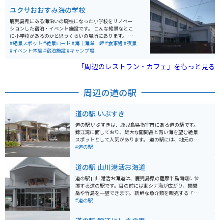
ホでのマップ確認は必須だと思います。 お店までの道は
ユクサおおすみ海の学校
海沿いの景色のいい道路を走るのでツーリング等にはも
ってこいです。駐車場までの道は少し狭いですが、駐車
鹿児島県にある海沿いの廃校になった小学校をリノベー
場自体は広いです。周辺には砂むし温泉や開聞岳などの
ションした宿泊・イベント施設です。 こんな絶景なとこ
観光地もあり、ドライブやツーリングの途中に訪れるの
に小学校があるのかと思うくらいの場所にあります。 校
にも適しています。
庭でキャンプや事前予約でBBQも可能です。シャワー室
#絶景スポット
#絶景ロード
#海｜海岸｜岬
#食事処
#夜景
も完備していてアメニティも充実してます。 また教室を
#イベント体験
#宿泊施設
#キャンプ場
ドミトリーにリノベーションしているのでここで寝るの
かとワクワクすると思います。 また登山やマリンアクテ
「周辺のレストラン・カフェ」をもっと見る
ィビティも可能です。
周辺の道の駅
道の駅 いぶすき
道の駅 いぶすきは、鹿児島県指宿市にある道の駅です。
錦江湾に面しており、雄大な開聞岳と青い海を望む絶景
スポットとして人気があります。 道の駅には、地元の新
鮮な野菜や果物、海産物を販売する物産館や、指宿名物
#道の駅
の黒豚料理やかつおラーメンなどを味わえるレストラン
があります。また、足湯や温泉施設もあり、旅の疲れを
道の駅 山川港活お海道
癒やすことができます。 バイクで訪れる場合、道の駅に
は広々とした駐車場が完備されているので安心です。周
道の駅 山川港活お海道は、鹿児島県の薩摩半島南端に位
辺には、薩摩藩の歴史を感じられる知覧武家屋敷群や、
置する道の駅です。目の前には東シナ海が広がり、開聞
開聞岳登山道など、観光スポットも充実しています。指
岳や竹島を一望できます。 新鮮な魚介類を販売する「海
宿産の鰹を使ったかつお節や、温暖な気候で育ったマン
鮮館」や、地元の特産品を販売する「物産館」などがあ
#道の駅
ゴーやソラマメなどもおすすめです。
り、地元グルメを楽しむことができます。中でも、枕崎
鰹節は鹿児島を代表する特産品なので、お土産に最適で