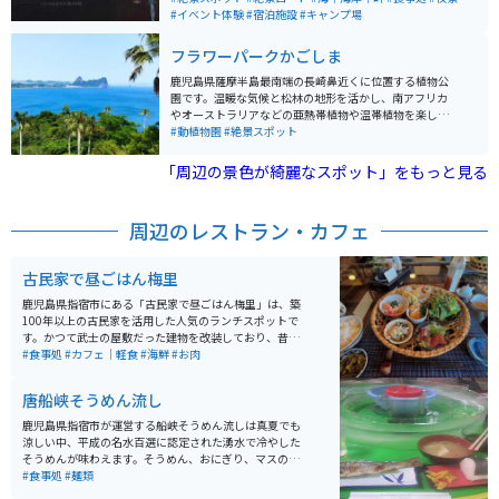
も完備していてアメニティも充実してます。 また教室を
#イベント体験
#宿泊施設
#キャンプ場
ドミトリーにリノベーションしているのでここで寝るの
かとワクワクすると思います。 また登山やマリンアクテ
フラワーパークかごしま
ィビティも可能です。
鹿児島県薩摩半島最南端の長崎鼻近くに位置する植物公
園です。温暖な気候と松林の地形を活かし、南アフリカ
やオーストラリアなどの亜熱帯植物や温帯植物を楽しむ
ことができます。広大な敷地には開聞岳を背景にした花
#動植物園
#絶景スポット
広場や錦江湾を望む展望回廊、ウインドスルーの屋内庭
園、ヨーロッパ風の西洋庭園があります。また、温室で
「周辺の景色が綺麗なスポット」をもっと見る
はヒスイカズラなどの熱帯植物が鮮やかに咲き誇りま
す。 指宿温泉を抜けた先にあり、園内は色々な花々や
木々のテーマパークに分かれていて山を登りながらで1
周辺のレストラン・カフェ
時間30分ぐらいで一周できます。一番上の絶景スポット
は海を見下ろせ、晴れていれば種子島が見えます。歩く
のに自信がない人はカートの貸し出しもあるので、老若
古民家で昼ごはん梅里
男女楽しめるスポットです。
鹿児島県指宿市にある「古民家で昼ごはん梅里」は、築
100年以上の古民家を活用した人気のランチスポットで
す。かつて武士の屋敷だった建物を改装しており、昔な
がらの家具や落ち着いた和の空間の中で食事を楽しめま
#食事処
#カフェ｜軽食
#海鮮
#お肉
す。 名物は土鍋で炊き上げるご飯で、ツヤのある炊きた
ての白米と、季節の食材を使った小鉢料理が並ぶ御膳が
唐船峡そうめん流し
評判です。目の前には錦江湾を望む景色が広がり、ゆっ
たりとした時間を過ごせるのも魅力。予約はできず来店
鹿児島県指宿市が運営する船峡そうめん流しは真夏でも
順での案内のため、観光シーズンは早めの訪問がおすす
涼しい中、平成の名水百選に認定された湧水で冷やした
めです。 駐車場もあるため、指宿周辺をツーリングする
そうめんが味わえます。そうめん、おにぎり、マスの塩
ライダーのランチ休憩にも立ち寄りやすい場所ですが、
焼き、鯉こく、鯉のあらいがセットのA定食が一番人気で
#食事処
#麺類
こんなところにあるの！？という場所にあります。スマ
す。