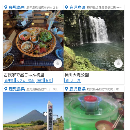
鹿児島県
鹿児島県
鹿児島県指宿市岩本２８４
鹿児島県肝属郡錦江町神川
８−２
２３８２−１
古民家で昼ごはん梅里
神川大滝公園
食事処
カフェ｜軽食
海鮮
お肉
湖｜川｜滝
鹿児島県
鹿児島県
鹿児島県指宿市山川大山
鹿児島県指宿市開聞十町５
９６７