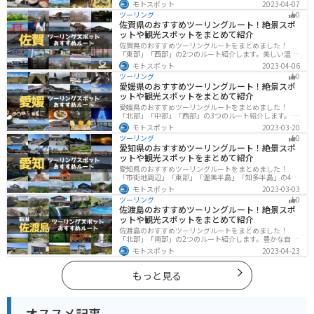
しい海岸線や山々を楽しむことができます。バイクで山
モトスポット
2023-04-07
口県にツーリングに行く際は参考にしてください。
ツーリング
0
佐賀県のおすすめツーリングルート！絶景スポ
ットや観光スポットをまとめて紹介
佐賀県のおすすめツーリングルートをまとめました！
「東部」「西部」の2つのルート紹介します。美しい温泉
地や古墳群、歴史ある城や神社仏閣など、バイクツーリ
モトスポット
2023-04-06
ングに適したスポットが多数存在し、様々な楽しみ方が
ツーリング
0
できます。バイクで佐賀県にツーリングに行く際は参考
愛媛県のおすすめツーリングルート！絶景スポ
にしてください。
ットや観光スポットをまとめて紹介
愛媛県のおすすめツーリングルートをまとめました！
「北部」「中部」「西部」の3つのルート紹介します。山
や海といった自然だけでなく、気軽に渡れる島もあり
モトスポット
2023-03-20
様々な楽しみ方ができます。バイクで愛媛県にツーリン
ツーリング
0
グに行く際は参考にしてください。
愛知県のおすすめツーリングルート！絶景スポ
ットや観光スポットをまとめて紹介
愛知県のおすすめツーリングルートをまとめました！
「市街地周辺」「東部」「渥美半島」「知多半島」の4つ
のルート紹介します。名古屋周辺の栄えたスポットから
モトスポット
2023-03-03
山、海、美術館なども多数あり、自然・歴史・文化を満
ツーリング
0
喫するツーリングができます。バイクで愛知県にツーリ
佐渡島のおすすめツーリングルート！絶景スポ
ングに行く際は参考にしてください。
ットや観光スポットをまとめて紹介
佐渡島のおすすめツーリングルートをまとめました！
「北部」「南部」の2つのルート紹介します。豊かな自然
と歴史的なスポット、トキなどの貴重な動物を見られる
モトスポット
2023-04-23
スポットが多数あります。バイクで佐渡島にツーリング
に行く際は参考にしてください。
もっと見る
オススメ記事