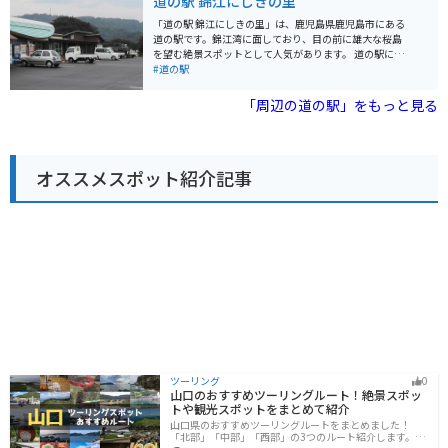
道の駅 錦江にしきの里
す。 また、バイクツーリングの拠点としても人気があ
り、広々とした駐車場や休憩施設が整備されています。
「道の駅 錦江にしきの里」は、鹿児島県鹿児島市にある
雄大な景色を眺めながら、ツーリングの疲れを癒やして
道の駅です。錦江湾に面しており、目の前に雄大な桜島
みてはいかがでしょうか。
を望む絶景スポットとして人気があります。 道の駅に
は、地元の新鮮な野菜や果物を販売する物産館、鹿児島
#道の駅
の郷土料理や海の幸を楽しめるレストラン、錦江湾を一
望できる展望台などが併設されています。お土産には、
「周辺の道の駅」をもっと見る
鹿児島名産の黒豚や薩摩揚げ、焼酎などがおすすめで
す。 バイクで訪れる場合、道の駅には広々とした駐車場
が完備されているので安心です。周辺には、桜島や錦江
湾沿いを走る風光明媚なツーリングコースも充実してお
オススメスポット紹介記事
り、バイクでの観光拠点としても最適です。
ツーリング
0
山口のおすすめツーリングルート！絶景スポッ
トや観光スポットをまとめて紹介
山口県のおすすめツーリングルートをまとめました！
「北部」「中部」「西部」の3つのルート紹介します。美