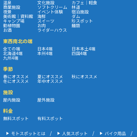
温泉
文化施設
カフェ｜軽食
商業施設
ソフトクリーム
林道
夜景
イベント体験
宿泊施設
美術館｜資料館
海鮮
ダム
キャンプ場
スイーツ
珍スポット
動植物園
お肉
麺類
お酒
ライダーハウス
東西南北の端
全ての端
日本4端
日本本土4端
北海道4端
本州4端
四国4端
九州4端
季節
春にオススメ
夏にオススメ
秋にオススメ
冬にオススメ
年中オススメ
施設
屋内施設
屋外施設
料金
無料スポット
有料スポット
モトスポットとは
人気スポット
バイク用品