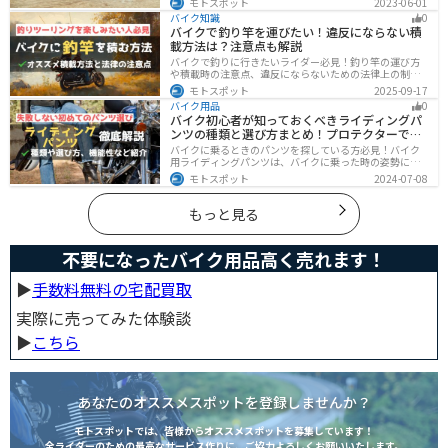
モトスポット
2023-06-01
ーツで選ぶべきポイントや注意点などまとめましたの
バイク知識
0
で、バイクブーツを探している人は参考にしてくださ
バイクで釣り竿を運びたい！違反にならない積
い。
載方法は？注意点も解説
バイクで釣りに行きたいライダー必見！釣り竿の運び方
や積載時の注意点、違反にならないための法律上の制限
を解説。風の影響やバランス、安全面のポイントを押さ
モトスポット
2025-09-17
えつつ、おすすめのロッドケース・ロッドホルダー・コ
バイク用品
0
ンパクトロッドも紹介。ツーリング途中に気軽に釣りを
バイク初心者が知っておくべきライディングパ
楽しみたい方にも最適な情報が満載
ンツの種類と選び方まとめ！プロテクターで脚
を守ろう
バイクに乗るときのパンツを探している方必見！バイク
用ライディングパンツは、バイクに乗った時の姿勢に最
適化されているので快適にバイクに乗ることができま
モトスポット
2024-07-08
す。プロテクター内蔵で安全性も高くなります。この記事
ではパンツの選び方や種類など初心者が知っておくべき
ことをまとめました。
もっと見る
不要になったバイク用品高く売れます！
▶︎
手数料無料の宅配買取
実際に売ってみた体験談
▶︎
こちら
あなたのオススメスポットを登録しませんか？
モトスポットでは、皆様からオススメスポットを募集しています！
全ライダーのための最高なサービス作りに、ご協力よろしくお願いいたします。