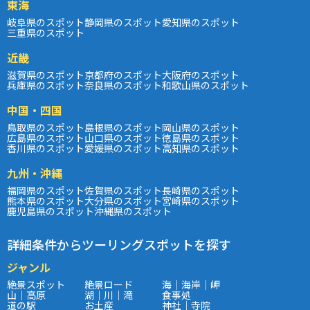
東海
岐阜県のスポット
静岡県のスポット
愛知県のスポット
三重県のスポット
近畿
滋賀県のスポット
京都府のスポット
大阪府のスポット
兵庫県のスポット
奈良県のスポット
和歌山県のスポット
中国・四国
鳥取県のスポット
島根県のスポット
岡山県のスポット
広島県のスポット
山口県のスポット
徳島県のスポット
香川県のスポット
愛媛県のスポット
高知県のスポット
九州・沖縄
福岡県のスポット
佐賀県のスポット
長崎県のスポット
熊本県のスポット
大分県のスポット
宮崎県のスポット
鹿児島県のスポット
沖縄県のスポット
詳細条件からツーリングスポットを探す
ジャンル
絶景スポット
絶景ロード
海｜海岸｜岬
山｜高原
湖｜川｜滝
食事処
道の駅
お土産
神社｜寺院