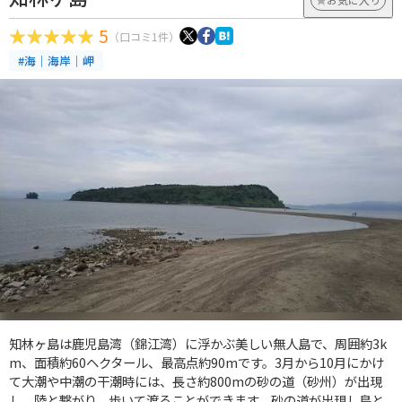
5
（口コミ1件）
#海｜海岸｜岬
知林ヶ島は鹿児島湾（錦江湾）に浮かぶ美しい無人島で、周囲約3k
m、面積約60ヘクタール、最高点約90mです。3月から10月にかけ
て大潮や中潮の干潮時には、長さ約800mの砂の道（砂州）が出現
し、陸と繋がり、歩いて渡ることができます。砂の道が出現し島と