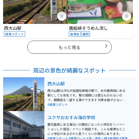
西大山駅
唐船峡そうめん流し
絶景スポット
食事処
麺類
もっと見る
周辺の景色が綺麗なスポット
西大山駅
西大山駅はJR九州指宿枕崎線の駅で、本州最南端にある
駅としても有名です。 駅の周囲には遮るものもないの
で、開聞岳を一望する事ができます 列車本数が少ないた
めタイミングを合わせるのが難しいですが、 枕崎方面か
#絶景スポット
ら入ってくる列車を開聞岳をバックに撮影できます。 西
側に開聞岳がある為、夕方に訪問すると夕日をバックに
ユクサおおすみ海の学校
開聞岳を見ることができます。
鹿児島県にある海沿いの廃校になった小学校をリノベー
ションした宿泊・イベント施設です。 こんな絶景なとこ
に小学校があるのかと思うくらいの場所にあります。 校
庭でキャンプや事前予約でBBQも可能です。シャワー室
#絶景スポット
#絶景ロード
#海｜海岸｜岬
#食事処
#夜景