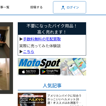
記事一覧
投稿する
ログイン
不要になったバイク用品！
高く売れます！
▶︎
手数料無料の宅配買取
実際に売ってみた体験談
▶︎
こちら
人気記事
アメリカンバイクに似合う
かっこいいヘルメット20
選！オススメはお洒落でワ
モトスポット