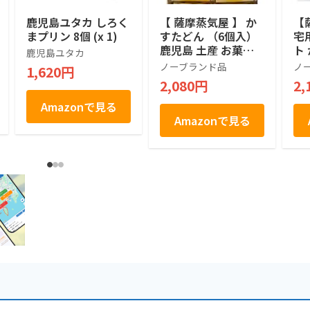
鹿児島ユタカ しろく
【 薩摩蒸気屋 】 か
【
まプリン 8個 (x 1)
すたどん （6個入）
宅
鹿児島 土産 お菓子
ト
鹿児島ユタカ
手提げ袋付き
た
ノーブランド品
ノ
1,620円
な
2,080円
2,
が
季
Amazonで見る
児
Amazonで見る
お
ス