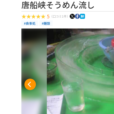
唐船峡そうめん流し
5
（口コミ1件）
#食事処
#麺類