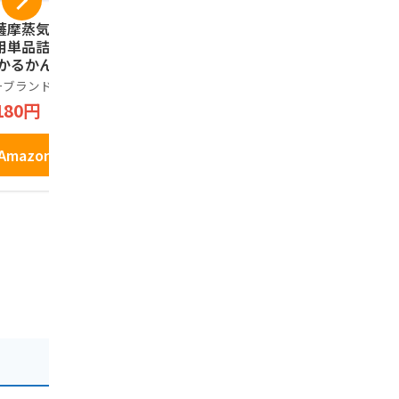
薩摩蒸気屋】 ご自
鹿児島ユタカ 鹿児島
鹿児島県旅
用単品詰合せセッ
の恋人 12個
イドブック
 かるかん2個 /かす
市・桜島・
鹿児島ユタカ
どん3個 /焼きどう
屋久島・奄
ーブランド品
1,732円
99円
つ4個(プレーン/焦
観光スポッ
180円
しバター/チョコ/
ゃない！鹿
節限定 各1個) 鹿
メからお土
Amazonで見る
Amazo
島土産 ご自宅用
児島の魅力
Amazonで見る
菓子 ※常温配送ポ
島観光ガイ
ト投函