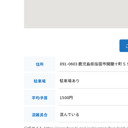
891-0603 鹿児島県指宿市開聞十町
住所
駐車場あり
駐車場
1500円
平均予算
混んでいる
混雑具合
公式サイト:
https://www.ibusuki.or.jp/eat/somen/ibusukicity/