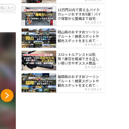
イルド
お気に入り
10万円以内で買えるバイク
ガレージおすすめ9選！バイ
ク保管から整備まで自宅で
楽々
モトスポット
岡山県のおすすめツーリン
グルート！絶景スポットや
観光スポットをまとめて紹
介
モトスポット
スロットルアシストは危
険？疲労を軽減できる正し
い使い方やオススメ商品を
紹介
モトスポット
福岡県のおすすめツーリン
グルート！絶景スポットや
観光スポットをまとめて紹
介
モトスポット