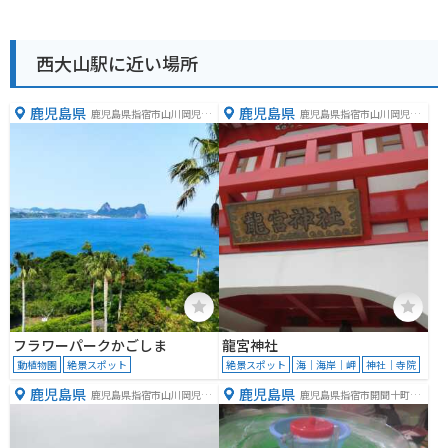
西大山駅に近い場所
鹿児島県
鹿児島県
鹿児島県指宿市山川岡児ケ
鹿児島県指宿市山川岡児ケ
水1611番地
水
フラワーパークかごしま
龍宮神社
動植物園
絶景スポット
絶景スポット
海｜海岸｜岬
神社｜寺院
鹿児島県
鹿児島県
鹿児島県指宿市山川岡児ケ
鹿児島県指宿市開聞十町５
水長崎鼻
９６７