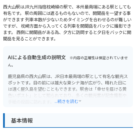
西大山駅はJR九州指宿枕崎線の駅で、本州最南端にある駅としても
有名です。 駅の周囲には遮るものもないので、開聞岳を一望する事
ができます 列車本数が少ないためタイミングを合わせるのが難しい
ですが、 枕崎方面から入ってくる列車を開聞岳をバックに撮影でき
ます。 西側に開聞岳がある為、夕方に訪問すると夕日をバックに開
聞岳を見ることができます。
AIによる自動生成の説明文
※内容の正確性は保証されていませ
ん。
鹿児島県の西大山駅は、JR日本最南端の駅として有名な観光ス
ポットです。目の前には雄大な東シナ海が広がり、晴れた日に
は遠く屋久島を望むこともできます。駅舎は「幸せを届ける黄
色いポスト」として知られており、多くの観光客が記念撮影や
...続きを読む
手紙の投函に訪れます。
周辺には、薩摩富士と呼ばれる開聞岳や、池田湖などの観光ス
基本情報
ポットもあり、ドライブやツーリングにも最適なエリアです。
西大山駅にはバイクを停めるスペースもありますので、ライダ
ーにもおすすめです。