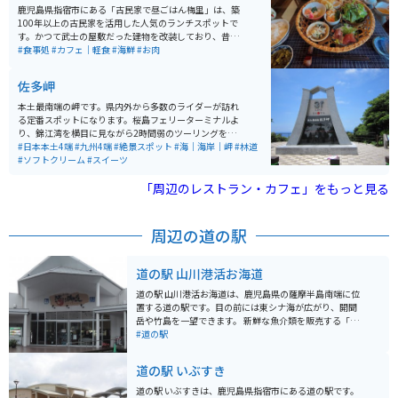
鹿児島県指宿市にある「古民家で昼ごはん梅里」は、築
100年以上の古民家を活用した人気のランチスポットで
す。かつて武士の屋敷だった建物を改装しており、昔な
がらの家具や落ち着いた和の空間の中で食事を楽しめま
#食事処
#カフェ｜軽食
#海鮮
#お肉
す。 名物は土鍋で炊き上げるご飯で、ツヤのある炊きた
ての白米と、季節の食材を使った小鉢料理が並ぶ御膳が
佐多岬
評判です。目の前には錦江湾を望む景色が広がり、ゆっ
たりとした時間を過ごせるのも魅力。予約はできず来店
本土最南端の岬です。県内外から多数のライダーが訪れ
順での案内のため、観光シーズンは早めの訪問がおすす
る定番スポットになります。桜島フェリーターミナルよ
めです。 駐車場もあるため、指宿周辺をツーリングする
り、錦江湾を横目に見ながら2時間弱のツーリングを楽
ライダーのランチ休憩にも立ち寄りやすい場所ですが、
しめます。 晴れの日であれば肉眼で種子島・屋久島など
#日本本土4端
#九州4端
#絶景スポット
#海｜海岸｜岬
#林道
こんなところにあるの！？という場所にあります。スマ
の離島も目視できるほか、名物の塩ソフトクリームや地
#ソフトクリーム
#スイーツ
ホでのマップ確認は必須だと思います。 お店までの道は
元企業とタイアップした商品なども楽しむことができま
海沿いの景色のいい道路を走るのでツーリング等にはも
す。
「周辺のレストラン・カフェ」をもっと見る
ってこいです。駐車場までの道は少し狭いですが、駐車
場自体は広いです。周辺には砂むし温泉や開聞岳などの
観光地もあり、ドライブやツーリングの途中に訪れるの
周辺の道の駅
にも適しています。
道の駅 山川港活お海道
道の駅 山川港活お海道は、鹿児島県の薩摩半島南端に位
置する道の駅です。目の前には東シナ海が広がり、開聞
岳や竹島を一望できます。 新鮮な魚介類を販売する「海
鮮館」や、地元の特産品を販売する「物産館」などがあ
#道の駅
り、地元グルメを楽しむことができます。中でも、枕崎
鰹節は鹿児島を代表する特産品なので、お土産に最適で
道の駅 いぶすき
す。 また、バイクツーリングの拠点としても人気があ
り、広々とした駐車場や休憩施設が整備されています。
道の駅 いぶすきは、鹿児島県指宿市にある道の駅です。