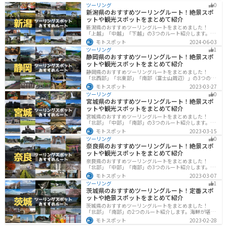
ツーリング
0
新潟県のおすすめツーリングルート！絶景スポ
ットや観光スポットをまとめて紹介
新潟県のおすすめツーリングルートをまとめました！
「上越」「中越」「下越」の3つのルート紹介します。自
然豊かな山と海、グルメも充実しており、自然を満喫す
モトスポット
2024-06-03
るツーリングができます。バイクで新潟県にツーリング
ツーリング
1
に行く際は参考にしてください。
静岡県のおすすめツーリングルート！絶景スポ
ットや観光スポットをまとめて紹介
静岡県のおすすめツーリングルートをまとめました！
「北西部」「北東部」「南部（富士山周辺）」の3つのル
ート紹介します。富士山を中心に自然豊かな景色や食事
モトスポット
2023-03-27
を楽しめるスポットが多数あります。バイクで静岡県に
ツーリング
0
ツーリングに行く際は参考にしてください。
宮城県のおすすめツーリングルート！絶景スポ
ットや観光スポットをまとめて紹介
宮城県のおすすめツーリングルートをまとめました！
「北部」「中部」「南部」の3つのルート紹介します。キ
ツネ村や広大な山や滝、湖などを歴史や自然を満喫する
モトスポット
2023-03-15
ツーリングができます。バイクで宮城県にツーリングに
ツーリング
0
行く際は参考にしてください。
奈良県のおすすめツーリングルート！絶景スポ
ットや観光スポットをまとめて紹介
奈良県のおすすめツーリングルートをまとめました！
「北部」「中部」「南部」の3つのルート紹介します。歴
史のある神社寺院が多数あり、自然豊かや山々、グルメ
モトスポット
2023-03-07
を満喫するツーリングができます。バイクで奈良県にツ
ツーリング
1
ーリングに行く際は参考にしてください。
茨城県のおすすめツーリングルート！定番スポ
ットや絶景スポットをまとめて紹介
茨城県のおすすめツーリングルートをまとめました！
「北部」「南部」の2つのルート紹介します。海鮮が堪能
できる港や梅の景勝地、自然豊かな山々があるのでツー
モトスポット
2023-02-28
リングにもってこいです。バイクで茨城県にツーリング