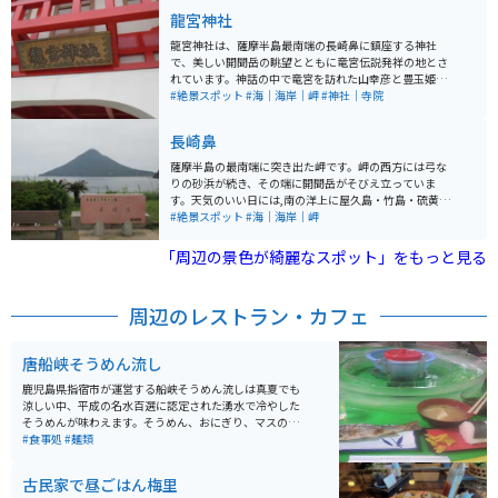
園、ヨーロッパ風の西洋庭園があります。また、温室で
龍宮神社
はヒスイカズラなどの熱帯植物が鮮やかに咲き誇りま
す。 指宿温泉を抜けた先にあり、園内は色々な花々や
龍宮神社は、薩摩半島最南端の長崎鼻に鎮座する神社
木々のテーマパークに分かれていて山を登りながらで1
で、美しい開聞岳の眺望とともに竜宮伝説発祥の地とさ
時間30分ぐらいで一周できます。一番上の絶景スポット
れています。神話の中で竜宮を訪れた山幸彦と豊玉姫
は海を見下ろせ、晴れていれば種子島が見えます。歩く
（乙姫様）の物語が語り継がれており、また浦島太郎が
#絶景スポット
#海｜海岸｜岬
#神社｜寺院
のに自信がない人はカートの貸し出しもあるので、老若
竜宮へ旅立った岬とも言われています。 豊玉姫（乙姫
男女楽しめるスポットです。
様）を祀る龍宮神社は、海の守り神や縁結びの神様とし
長崎鼻
て大切にされ、貝殻に願いを書き、壷に入れて奉納する
と素敵な出会いがあると言われています。
薩摩半島の最南端に突き出た岬です。岬の西方には弓な
りの砂浜が続き、その端に開聞岳がそびえ立っていま
す。天気のいい日には,南の洋上に屋久島・竹島・硫黄島
を望むことができます。遊歩道の一角には、篠原鳳作の
#絶景スポット
#海｜海岸｜岬
句碑が建っています。隣接する赤水鼻はソテツ自生の北
限地とされ、国の特別天然記念物に指定されています。
「周辺の景色が綺麗なスポット」をもっと見る
周辺のレストラン・カフェ
唐船峡そうめん流し
鹿児島県指宿市が運営する船峡そうめん流しは真夏でも
涼しい中、平成の名水百選に認定された湧水で冷やした
そうめんが味わえます。そうめん、おにぎり、マスの塩
焼き、鯉こく、鯉のあらいがセットのA定食が一番人気で
#食事処
#麺類
す。
古民家で昼ごはん梅里