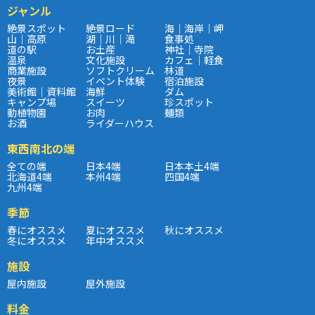
ジャンル
絶景スポット
絶景ロード
海｜海岸｜岬
山｜高原
湖｜川｜滝
食事処
道の駅
お土産
神社｜寺院
温泉
文化施設
カフェ｜軽食
商業施設
ソフトクリーム
林道
夜景
イベント体験
宿泊施設
美術館｜資料館
海鮮
ダム
キャンプ場
スイーツ
珍スポット
動植物園
お肉
麺類
お酒
ライダーハウス
東西南北の端
全ての端
日本4端
日本本土4端
北海道4端
本州4端
四国4端
九州4端
季節
春にオススメ
夏にオススメ
秋にオススメ
冬にオススメ
年中オススメ
施設
屋内施設
屋外施設
料金