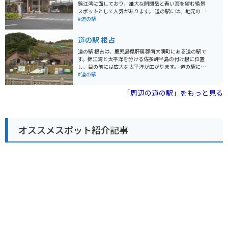
雄大な景色を眺めながら、ツーリングの疲れを癒やして
錦江湾に面しており、雄大な開聞岳と青い海を望む絶景
みてはいかがでしょうか。
スポットとして人気があります。 道の駅には、地元の新
鮮な野菜や果物、海産物を販売する物産館や、指宿名物
#道の駅
の黒豚料理やかつおラーメンなどを味わえるレストラン
があります。また、足湯や温泉施設もあり、旅の疲れを
道の駅 根占
癒やすことができます。 バイクで訪れる場合、道の駅に
は広々とした駐車場が完備されているので安心です。周
道の駅 根占は、鹿児島県肝属郡南大隅町にある道の駅で
辺には、薩摩藩の歴史を感じられる知覧武家屋敷群や、
す。錦江湾と太平洋を分ける佐多岬半島の付け根に位置
開聞岳登山道など、観光スポットも充実しています。指
し、目の前には広大な太平洋が広がります。 道の駅に
宿産の鰹を使ったかつお節や、温暖な気候で育ったマン
は、地元でとれた新鮮な魚介類や野菜、特産品などを販
#道の駅
ゴーやソラマメなどもおすすめです。
売する物産館や、食事処があります。また、展望台から
は太平洋を一望でき、晴れた日には種子島や屋久島を見
「周辺の道の駅」をもっと見る
ることができます。 バイクで訪れる場合、道の駅には広
い駐車場が完備されているので安心です。佐多岬方面へ
続く海岸線は、景色が良く、ツーリングにも最適です。
地元の名産品としては、近海でとれるカツオやブリなど
オススメスポット紹介記事
の魚介類の他、ポンカンやタンカンなどの柑橘類が有名
です。道の駅のレストランでは、新鮮な魚介類を使った
料理や、地元産の野菜を使った料理を楽しむことができ
ます。