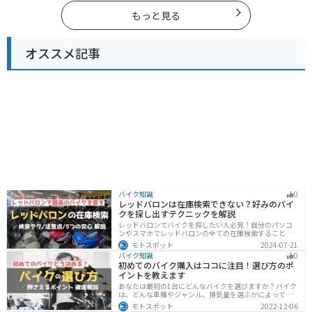
に行く際は参考にしてください。
もっと見る
オススメ記事
バイク知識
0
レッドバロンは在庫検索できない？好みのバイ
クを探し出すテクニックを解説
レッドバロンでバイクを探したい人必見！自分のパソコ
ンやスマホでレッドバロンの全ての在庫検索することは
不可能です。自分に合ったバイクを探すためには、店舗
モトスポット
2024-07-21
に行きイントラネットで探してもらう必要があります。
バイク知識
0
その際の注意点や自分に合ったバイクを見つけるテクニ
初めてのバイク購入はココに注目！選び方のポ
ックをまとめました。
イントを教えます
あなたは最初の1台にどんなバイクを選びますか？バイク
は、どんな車種やジャンル、排気量を選ぶかによって今
後の楽しみ方が大きく変わるものなので、初めての愛車
モトスポット
2022-12-06
選びはとても重要です。この記事ではそんなバイク選び