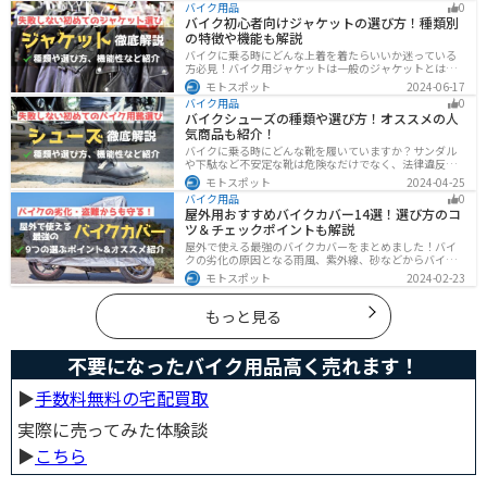
バイク用品
0
のオススメポイントをお伝えします。
バイク初心者向けジャケットの選び方！種類別
の特徴や機能も解説
バイクに乗る時にどんな上着を着たらいいか迷っている
方必見！バイク用ジャケットは一般のジャケットとは違
い、バイク専用に作られています。動きやすさ・快適
モトスポット
2024-06-17
さ・機能性・デザイン性など様々なメリットがありま
バイク用品
0
す。この記事では、ジャケットの種類や選び方など初心
バイクシューズの種類や選び方！オススメの人
者が知っておくべきことをまとめました。
気商品も紹介！
バイクに乗る時にどんな靴を履いていますか？サンダル
や下駄など不安定な靴は危険なだけでなく、法律違反に
なる可能性もあります。バイクに乗るときはバイク用に
モトスポット
2024-04-25
作られた専用の靴を履くようにしましょう。操作性や安
バイク用品
0
全性の向上性だけでなく、バイクとの一体感でよりカッ
屋外用おすすめバイクカバー14選！選び方のコ
コよくなります。
ツ＆チェックポイントも解説
屋外で使える最強のバイクカバーをまとめました！バイ
クの劣化の原因となる雨風、紫外線、砂などからバイク
を守ることはもちろん、盗難やいたずら対策にもなりま
モトスポット
2024-02-23
す。バイクカバーの選び方からオススメまでまとめまし
たので、カバーを探している人はぜひ参考にしてくださ
い。
もっと見る
不要になったバイク用品高く売れます！
▶︎
手数料無料の宅配買取
実際に売ってみた体験談
▶︎
こちら