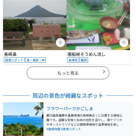
長崎鼻
唐船峡そうめん流し
絶景スポット
海｜海岸｜岬
食事処
麺類
もっと見る
周辺の景色が綺麗なスポット
フラワーパークかごしま
鹿児島県薩摩半島最南端の長崎鼻近くに位置する植物公
園です。温暖な気候と松林の地形を活かし、南アフリカ
やオーストラリアなどの亜熱帯植物や温帯植物を楽しむ
ことができます。広大な敷地には開聞岳を背景にした花
#動植物園
#絶景スポット
広場や錦江湾を望む展望回廊、ウインドスルーの屋内庭