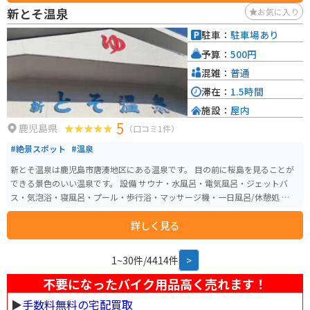
シオマネキ、ハンミョウ、貝など干潟とその周辺に生息する多種多様な生物
新とそ温泉
お気に入り
を観察することができます。また、東シナ海に沈む夕日に照らされた橋のシ
ルエットは美しく、特に夕暮れ時には素晴らしいロケーションが広がりま
駐車：
駐車場あり
す。 サイクリングロードの中でも特に絶好のビューポイントとされ、銀色の
予算：
500円
シルエットでそびえ立つ橋はその名の通り夕日に映え、訪れる人々を魅了し
ています。
混雑：
普通
滞在：
1.5時間
施設：
屋内
5
鹿児島県
（口コミ1件）
#絶景スポット
#温泉
新とそ温泉は鹿児島市唐湊地区にある温泉です。 目の前に桜島を見ることが
できる景色のいい温泉です。 設備 サウナ・水風呂・電気風呂・ジェットバ
ス・気泡浴・寝風呂・プール・歩行浴・マッサージ機・一日風呂/休憩処 駐車
場80台分あり 営業時間4:00～22:30
詳しく見る
1~30件/4414件
>
不要になったバイク用品高く売れます！
▶︎
手数料無料の宅配買取