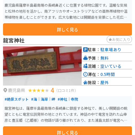
鹿児島県薩摩半島最南端の長崎鼻近くに位置する植物公園です。温暖な気候
と松林の地形を活かし、南アフリカやオーストラリアなどの亜熱帯植物や温
帯植物を楽しむことができます。広大な敷地には開聞岳を背景にした花広場
や錦江湾を望む展望回廊、ウインドスルーの屋内庭園、ヨーロッパ風の西洋
詳しく見る
庭園があります。また、温室ではヒスイカズラなどの熱帯植物が鮮やかに咲
き誇ります。 指宿温泉を抜けた先にあり、園内は色々な花々や木々のテーマ
龍宮神社
お気に入り
パークに分かれていて山を登りながらで1時間30分ぐらいで一周できます。一
番上の絶景スポットは海を見下ろせ、晴れていれば種子島が見えます。歩く
駐車：
駐車場あり
のに自信がない人はカートの貸し出しもあるので、老若男女楽しめるスポッ
予算：
無料
トです。
混雑：
空いている
滞在：
0.5時間
施設：
屋外
4
鹿児島県
（口コミ1件）
#絶景スポット
#海｜海岸｜岬
#神社｜寺院
龍宮神社は、薩摩半島最南端の長崎鼻に鎮座する神社で、美しい開聞岳の眺
望とともに竜宮伝説発祥の地とされています。神話の中で竜宮を訪れた山幸
彦と豊玉姫（乙姫様）の物語が語り継がれており、また浦島太郎が竜宮へ旅
立った岬とも言われています。 豊玉姫（乙姫様）を祀る龍宮神社は、海の守
詳しく見る
り神や縁結びの神様として大切にされ、貝殻に願いを書き、壷に入れて奉納