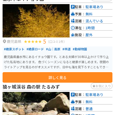
駐車：
駐車場あり
予算：
無料
混雑：
混んでいる
滞在：
1時間
施設：
屋外
5
鹿児島県
（口コミ1件）
#絶景スポット
#絶景ロード
#山｜高原
#林道
#動植物園
鹿児島県垂水市にあるイチョウ園です。とある夫婦が30年以上かけて作り上
げた私有地にあります。 色づくシーズンになると絶景が楽しめます。夜間の
ライトアップを見るのがオススメですが、日中も海を見下ろすこともできる
ので十分楽しめます。 シーズンには臨時駐車場もできますが、かなり混雑し
詳しく見る
ます。
猿ヶ城渓谷 森の駅 たるみず
お気に入り
駐車：
駐車場あり
予算：
無料
混雑：
普通