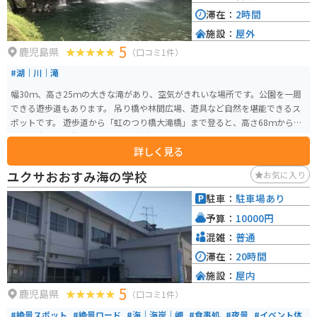
滞在：
2時間
施設：
屋外
5
鹿児島県
（口コミ1件）
#湖｜川｜滝
幅30ｍ、高さ25ｍの大きな滝があり、空気がきれいな場所です。公園を一周
できる遊歩道もあります。 吊り橋や林間広場、遊具など自然を堪能できるス
ポットです。 遊歩道から「虹のつり橋大滝橋」まで登ると、高さ68ｍからの
絶景が広がり、全長130ｍの空中散歩が楽しめます。 休日はライダーだけで
詳しく見る
なく、家族連れで賑わっています。
ユクサおおすみ海の学校
お気に入り
駐車：
駐車場あり
予算：
10000円
混雑：
普通
滞在：
20時間
施設：
屋内
5
鹿児島県
（口コミ1件）
#絶景スポット
#絶景ロード
#海｜海岸｜岬
#食事処
#夜景
#イベント体