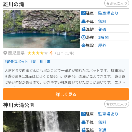
雄川の滝
お気に入り
駐車：
駐車場あり
予算：
無料
混雑：
普通
滞在：
1時間
施設：
屋外
4
鹿児島県
（口コミ1件）
#絶景スポット
#湖｜川｜滝
大河ドラマ西郷どんにも出たことで一躍名が知れたスポットです。 駐車場か
ら遊歩道を1.2kmほど歩くと幅60m、落差46mの滝が見えてきます。 遊歩道
は多少勾配があるので、歩きやすい靴を履いていたほうが良いです。 エメラ
ルドグリーンの滝つぼはとても綺麗で、歩いているだけで癒されます。
詳しく見る
神川大滝公園
お気に入り
駐車：
駐車場あり
予算：
無料
混雑：
普通