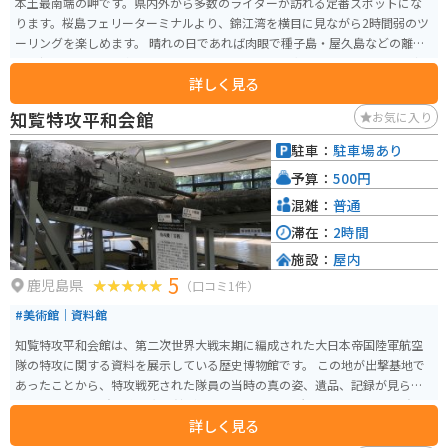
本土最南端の岬です。県内外から多数のライダーが訪れる定番スポットにな
ります。桜島フェリーターミナルより、錦江湾を横目に見ながら2時間弱のツ
ーリングを楽しめます。 晴れの日であれば肉眼で種子島・屋久島などの離島
も目視できるほか、名物の塩ソフトクリームや地元企業とタイアップした商
詳しく見る
品なども楽しむことができます。
知覧特攻平和会館
お気に入り
駐車：
駐車場あり
予算：
500円
混雑：
普通
滞在：
2時間
施設：
屋内
5
鹿児島県
（口コミ1件）
#美術館｜資料館
知覧特攻平和会館は、第二次世界大戦末期に編成された大日本帝国陸軍航空
隊の特攻に関する資料を展示している歴史博物館です。 この地が出撃基地で
あったことから、特攻戦死された隊員の当時の真の姿、遺品、記録が見られ
ます。 また、知覧特攻平和会館が建てられている場所とその周辺は、知覧平
詳しく見る
和公園として整備されています。