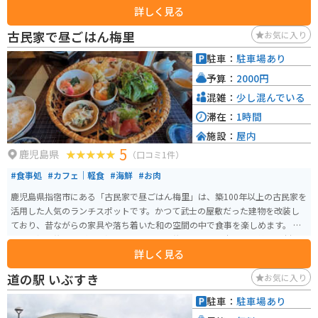
詳しく見る
特産品なので、お土産に最適です。 また、バイクツーリングの拠点としても
人気があり、広々とした駐車場や休憩施設が整備されています。雄大な景色
古民家で昼ごはん梅里
お気に入り
を眺めながら、ツーリングの疲れを癒やしてみてはいかがでしょうか。
駐車：
駐車場あり
予算：
2000円
混雑：
少し混んでいる
滞在：
1時間
施設：
屋内
5
鹿児島県
（口コミ1件）
#食事処
#カフェ｜軽食
#海鮮
#お肉
鹿児島県指宿市にある「古民家で昼ごはん梅里」は、築100年以上の古民家を
活用した人気のランチスポットです。かつて武士の屋敷だった建物を改装し
ており、昔ながらの家具や落ち着いた和の空間の中で食事を楽しめます。 名
物は土鍋で炊き上げるご飯で、ツヤのある炊きたての白米と、季節の食材を
詳しく見る
使った小鉢料理が並ぶ御膳が評判です。目の前には錦江湾を望む景色が広が
り、ゆったりとした時間を過ごせるのも魅力。予約はできず来店順での案内
道の駅 いぶすき
お気に入り
のため、観光シーズンは早めの訪問がおすすめです。 駐車場もあるため、指
宿周辺をツーリングするライダーのランチ休憩にも立ち寄りやすい場所です
駐車：
駐車場あり
が、こんなところにあるの！？という場所にあります。スマホでのマップ確