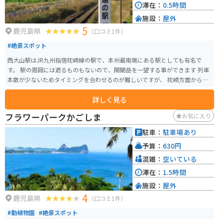
滞在：
0.5時間
施設：
屋外
5
鹿児島県
（口コミ1件）
#絶景スポット
西大山駅はJR九州指宿枕崎線の駅で、本州最南端にある駅としても有名で
す。 駅の周囲には遮るものもないので、開聞岳を一望する事ができます 列車
本数が少ないためタイミングを合わせるのが難しいですが、 枕崎方面から入
ってくる列車を開聞岳をバックに撮影できます。 西側に開聞岳がある為、夕
詳しく見る
方に訪問すると夕日をバックに開聞岳を見ることができます。
フラワーパークかごしま
お気に入り
駐車：
駐車場あり
予算：
630円
混雑：
空いている
滞在：
1.5時間
施設：
屋外
4
鹿児島県
（口コミ1件）
#動植物園
#絶景スポット