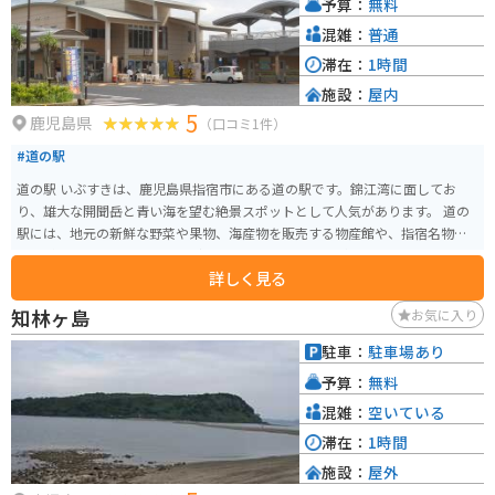
予算：
無料
認は必須だと思います。 お店までの道は海沿いの景色のいい道路を走るので
ツーリング等にはもってこいです。駐車場までの道は少し狭いですが、駐車
混雑：
普通
場自体は広いです。周辺には砂むし温泉や開聞岳などの観光地もあり、ドラ
滞在：
1時間
イブやツーリングの途中に訪れるのにも適しています。
施設：
屋内
5
鹿児島県
（口コミ1件）
#道の駅
道の駅 いぶすきは、鹿児島県指宿市にある道の駅です。錦江湾に面してお
り、雄大な開聞岳と青い海を望む絶景スポットとして人気があります。 道の
駅には、地元の新鮮な野菜や果物、海産物を販売する物産館や、指宿名物の
黒豚料理やかつおラーメンなどを味わえるレストランがあります。また、足
詳しく見る
湯や温泉施設もあり、旅の疲れを癒やすことができます。 バイクで訪れる場
合、道の駅には広々とした駐車場が完備されているので安心です。周辺に
知林ヶ島
お気に入り
は、薩摩藩の歴史を感じられる知覧武家屋敷群や、開聞岳登山道など、観光
スポットも充実しています。指宿産の鰹を使ったかつお節や、温暖な気候で
駐車：
駐車場あり
育ったマンゴーやソラマメなどもおすすめです。
予算：
無料
混雑：
空いている
滞在：
1時間
施設：
屋外