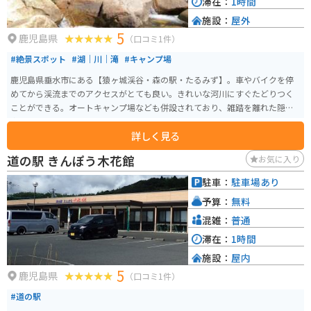
滞在：
1時間
施設：
屋外
5
鹿児島県
（口コミ1件）
#絶景スポット
#湖｜川｜滝
#キャンプ場
鹿児島県垂水市にある【猿ヶ城渓谷・森の駅・たるみず】。車やバイクを停
めてから渓流までのアクセスがとても良い。きれいな河川にすぐたどりつく
ことができる。オートキャンプ場なども併設されており、雑踏を離れた隠れ
家的なスポットである。
詳しく見る
道の駅 きんぽう木花館
お気に入り
駐車：
駐車場あり
予算：
無料
混雑：
普通
滞在：
1時間
施設：
屋内
5
鹿児島県
（口コミ1件）
#道の駅