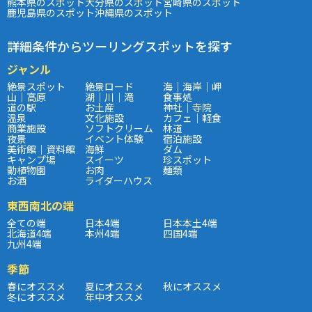
熊本県のスポット
大分県のスポット
宮崎県のスポット
鹿児島県のスポット
沖縄県のスポット
詳細条件からツーリングスポットを探す
ジャンル
絶景スポット
絶景ロード
海｜海岸｜岬
山｜高原
湖｜川｜滝
食事処
道の駅
お土産
神社｜寺院
温泉
文化施設
カフェ｜軽食
商業施設
ソフトクリーム
林道
夜景
イベント体験
宿泊施設
美術館｜資料館
海鮮
ダム
キャンプ場
スイーツ
珍スポット
動植物園
お肉
麺類
お酒
ライダーハウス
東西南北の端
全ての端
日本4端
日本本土4端
北海道4端
本州4端
四国4端
九州4端
季節
春にオススメ
夏にオススメ
秋にオススメ
冬にオススメ
年中オススメ