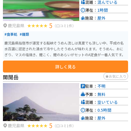
混雑：
混んでいる
滞在：
1時間
施設：
屋外
5
鹿児島県
（口コミ1件）
#食事処
#麺類
鹿児島県指宿市が運営する船峡そうめん流しは真夏でも涼しい中、平成の名
水百選に認定された湧水で冷やしたそうめんが味わえます。そうめん、おに
ぎり、マスの塩焼き、鯉こく、鯉のあらいがセットのA定食が一番人気です。
詳しく見る
開聞岳
お気に入り
駐車：
不明
予算：
無料
混雑：
空いている
滞在：
0.5時間
施設：
屋外
5
鹿児島県
（口コミ1件）