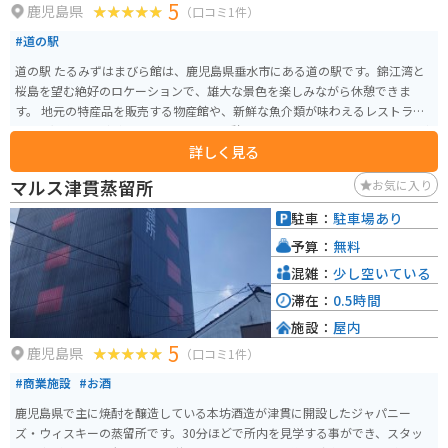
5
鹿児島県
（口コミ1件）
#道の駅
道の駅 たるみずはまびら館は、鹿児島県垂水市にある道の駅です。錦江湾と
桜島を望む絶好のロケーションで、雄大な景色を楽しみながら休憩できま
す。 地元の特産品を販売する物産館や、新鮮な魚介類が味わえるレストラ
ン、足湯施設などがあり、ドライブの休憩スポットとして最適です。特に、鹿
詳しく見る
児島県産の黒豚を使った「黒豚とんかつ」や、地元で水揚げされた新鮮な魚
介類を使った海鮮丼が人気です。 バイクで訪れる場合、道の駅には広々とし
マルス津貫蒸留所
お気に入り
た駐車場が完備されているので安心です。周辺には、雄大な桜島を間近に見
ることができる観光スポットや、風光明媚な海岸線沿いを走るシーサイドロ
駐車：
駐車場あり
ードなど、ツーリングに最適なルートが豊富にあります。道の駅で休憩しなが
予算：
無料
ら、鹿児島の雄大な自然を満喫してみてはいかがでしょうか。
混雑：
少し空いている
滞在：
0.5時間
施設：
屋内
5
鹿児島県
（口コミ1件）
#商業施設
#お酒
鹿児島県で主に焼酎を醸造している本坊酒造が津貫に開設したジャパニー
ズ・ウィスキーの蒸留所です。30分ほどで所内を見学する事ができ、スタッ