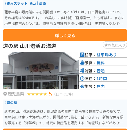
#絶景スポット
#山｜高原
薩摩半島の最南端にある開聞岳（かいもんだけ）は、日本百名山の一つで、
その標高は924mです。この美しい山は別名「薩摩富士」とも呼ばれ、まさに
地元指宿市のシンボル。特徴的な円錐形を持つ開聞岳は、老若男女問わず登
山しやすいゆるやかならせん状の登山道を持ち、その頂上からは霧島、屋久
詳しく見る
島、鹿児島の観光名所を一望することができます。 開聞岳は、玄武岩の成層
火山の頂部に安山岩の溶岩ドームが存在する二重式の活火山で、その山形は
道の駅 山川港活お海道
お気に入り
どこから見ても整った円錐形を保っています。この山は海に面していて、長崎
鼻から見ると、まるで海に浮かんでいるかのように見えます。 この山は、太
駐車：
駐車場あり
平洋戦争時に特攻隊が故郷や家族への別れを告げる場所となった歴史を持
予算：
無料
ち、その美しい姿と絡めて語られることがあります。登山道の全長は片道約5
kmで、標高の割には体力を使う山ですが、頂上までは約3時間、下山には約2
混雑：
普通
時間30分を目安に登ることができます。開聞岳は、「眺めても、登っても」
滞在：
1時間
人気の高い山として、多くの登山者に親しまれています。
施設：
屋内
5
鹿児島県
（口コミ1件）
#道の駅
道の駅 山川港活お海道は、鹿児島県の薩摩半島南端に位置する道の駅です。
目の前には東シナ海が広がり、開聞岳や竹島を一望できます。 新鮮な魚介類
を販売する「海鮮館」や、地元の特産品を販売する「物産館」などがあり、
地元グルメを楽しむことができます。中でも、枕崎鰹節は鹿児島を代表する