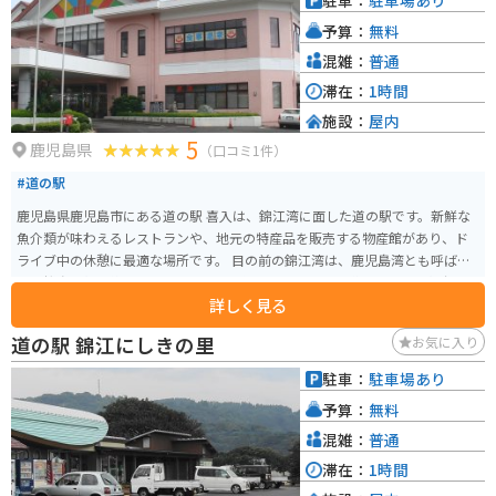
駐車：
駐車場あり
有名です。道の駅のレストランでは、新鮮な魚介類を使った料理や、地元産
予算：
無料
の野菜を使った料理を楽しむことができます。
混雑：
普通
滞在：
1時間
施設：
屋内
5
鹿児島県
（口コミ1件）
#道の駅
鹿児島県鹿児島市にある道の駅 喜入は、錦江湾に面した道の駅です。新鮮な
魚介類が味わえるレストランや、地元の特産品を販売する物産館があり、ド
ライブ中の休憩に最適な場所です。 目の前の錦江湾は、鹿児島湾とも呼ば
れ、桜島を望む絶景スポットとしても知られています。道の駅には展望台も
詳しく見る
あり、雄大な桜島と青い海のコントラストを楽しむことができます。また、
周辺には喜入の海岸線沿いを走る爽快なシーサイドロードもあり、バイクで
道の駅 錦江にしきの里
お気に入り
のツーリングにもおすすめです。 喜入名物の「喜入炭」は、県内で生産され
ている最高品質の備長炭として知られています。道の駅の物産館でも購入で
駐車：
駐車場あり
きるので、お土産にいかがでしょうか。
予算：
無料
混雑：
普通
滞在：
1時間