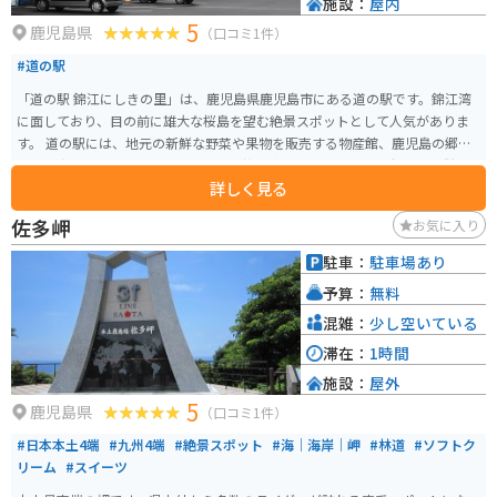
施設：
屋内
5
鹿児島県
（口コミ1件）
#道の駅
「道の駅 錦江にしきの里」は、鹿児島県鹿児島市にある道の駅です。錦江湾
に面しており、目の前に雄大な桜島を望む絶景スポットとして人気がありま
す。 道の駅には、地元の新鮮な野菜や果物を販売する物産館、鹿児島の郷土
料理や海の幸を楽しめるレストラン、錦江湾を一望できる展望台などが併設
詳しく見る
されています。お土産には、鹿児島名産の黒豚や薩摩揚げ、焼酎などがおすす
めです。 バイクで訪れる場合、道の駅には広々とした駐車場が完備されてい
佐多岬
お気に入り
るので安心です。周辺には、桜島や錦江湾沿いを走る風光明媚なツーリング
コースも充実しており、バイクでの観光拠点としても最適です。
駐車：
駐車場あり
予算：
無料
混雑：
少し空いている
滞在：
1時間
施設：
屋外
5
鹿児島県
（口コミ1件）
#日本本土4端
#九州4端
#絶景スポット
#海｜海岸｜岬
#林道
#ソフトク
リーム
#スイーツ