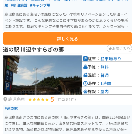
験
#宿泊施設
#キャンプ場
鹿児島県にある海沿いの廃校になった小学校をリノベーションした宿泊・イ
ベント施設です。 こんな絶景なとこに小学校があるのかと思うくらいの場所
にあります。 校庭でキャンプや事前予約でBBQも可能です。シャワー室も完
備していてアメニティも充実してます。 また教室をドミトリーにリノベーシ
詳しく見る
ョンしているのでここで寝るのかとワクワクすると思います。 また登山やマ
リンアクティビティも可能です。
道の駅 川辺やすらぎの郷
お気に入り
駐車：
駐車場あり
予算：
無料
混雑：
普通
滞在：
1時間
施設：
屋内
5
鹿児島県
（口コミ1件）
#道の駅
鹿児島県南さつま市にある道の駅「川辺やすらぎの郷」は、国道225号線沿い
に位置し、雄大な開聞岳と東シナ海を望む絶景スポットです。 地元の新鮮な
野菜や果物、海産物が並ぶ物産館や、鹿児島黒豚や地魚を使った料理が楽し