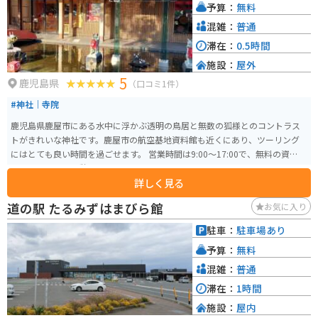
予算：
無料
混雑：
普通
滞在：
0.5時間
施設：
屋外
5
鹿児島県
（口コミ1件）
#神社｜寺院
鹿児島県鹿屋市にある水中に浮かぶ透明の鳥居と無数の狐様とのコントラス
トがきれいな神社です。鹿屋市の航空基地資料館も近くにあり、ツーリング
にはとても良い時間を過ごせます。 営業時間は9:00〜17:00で、無料の資料館
もあり、トイレ休憩にもとても良いです。
詳しく見る
道の駅 たるみずはまびら館
お気に入り
駐車：
駐車場あり
予算：
無料
混雑：
普通
滞在：
1時間
施設：
屋内