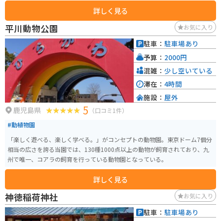
めるレストランが人気です。特に、鹿児島県産のブランド豚「茶美豚」を使
詳しく見る
った「茶美豚丼」は、ここでしか味わえない逸品です。 また、併設されてい
る「ふれあいパーク」には、遊具広場や芝生広場、足湯などがあり、家族連
平川動物公園
お気に入り
れにもおすすめです。バイクで訪れる場合は、駐車場も広く、休憩スポット
としても最適です。 周辺には、薩摩藩の歴史を感じられる「知覧武家屋敷
駐車：
駐車場あり
群」や、砂蒸し風呂で有名な「指宿温泉」など、観光スポットも充実してい
予算：
2000円
ます。道の駅を拠点に、鹿児島の魅力を満喫してみてはいかがでしょうか。
混雑：
少し空いている
滞在：
4時間
施設：
屋外
5
鹿児島県
（口コミ1件）
#動植物園
「楽しく遊べる、楽しく学べる。」がコンセプトの動物園。東京ドーム7個分
相当の広さを誇る当園では、130種1000点以上の動物が飼育されており、九
州で唯一、コアラの飼育を行っている動物園となっている。
詳しく見る
神徳稲荷神社
お気に入り
駐車：
駐車場あり