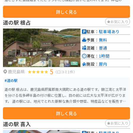
に行くと、開聞岳が海の向こうに見えて景色も素晴らしいです。
詳しく見る
道の駅 根占
お気に入り
駐車：
駐車場あり
予算：
無料
混雑：
普通
滞在：
1時間
施設：
屋内
5
鹿児島県
（口コミ1件）
#道の駅
道の駅 根占は、鹿児島県肝属郡南大隅町にある道の駅です。錦江湾と太平洋
を分ける佐多岬半島の付け根に位置し、目の前には広大な太平洋が広がりま
す。 道の駅には、地元でとれた新鮮な魚介類や野菜、特産品などを販売する
物産館や、食事処があります。また、展望台からは太平洋を一望でき、晴れた
詳しく見る
日には種子島や屋久島を見ることができます。 バイクで訪れる場合、道の駅
には広い駐車場が完備されているので安心です。佐多岬方面へ続く海岸線
道の駅 喜入
お気に入り
は、景色が良く、ツーリングにも最適です。 地元の名産品としては、近海で
とれるカツオやブリなどの魚介類の他、ポンカンやタンカンなどの柑橘類が