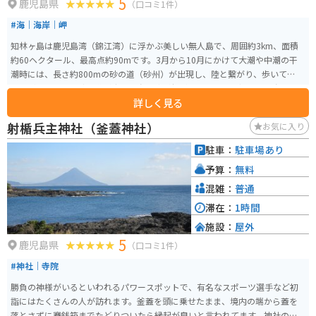
5
鹿児島県
（口コミ1件）
#海｜海岸｜岬
知林ヶ島は鹿児島湾（錦江湾）に浮かぶ美しい無人島で、周囲約3km、面積
約60ヘクタール、最高点約90mです。3月から10月にかけて大潮や中潮の干
潮時には、長さ約800mの砂の道（砂州）が出現し、陸と繋がり、歩いて渡る
ことができます。砂の道が出現し島と陸が繋がることから、縁結びの島とも
詳しく見る
言われています。 知林ヶ島は霧島錦江湾国立公園に属しており、遊歩道や展
望台が整備されていて島内を散策できます。「かおり風景100選」にも選ばれ
射楯兵主神社（釜蓋神社）
お気に入り
ています。無霜地帯であった昔は、ジャガイモやサツマイモ、ナタネなどが
豊富に収穫され、「宝の島」とも称されていました。さらに、平成20年のNH
駐車：
駐車場あり
K大河ドラマ『篤姫』のロケ地ともなりました。 知林ヶ島の対岸には魚見岳が
予算：
無料
あり、その頂上付近の展望台からは知林ヶ島をはじめ、錦江湾や指宿市街地
を眺めることができます。また、桜の名所としても知られており、桜の季節
混雑：
普通
には約1,000本のソメイヨシノを楽しむことができます。特に、砂の道が出現
滞在：
1時間
していない時には、魚見岳からの眺望がおすすめです。
施設：
屋外
5
鹿児島県
（口コミ1件）
#神社｜寺院
勝負の神様がいるといわれるパワースポットで、有名なスポーツ選手など初
詣にはたくさんの人が訪れます。釜蓋を頭に乗せたまま、境内の端から蓋を
落とさずに賽銭箱までたどりついたら縁起が良いと言われてます。神社の裏