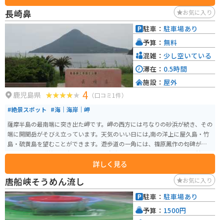
すると素敵な出会いがあると言われています。
長崎鼻
お気に入り
駐車：
駐車場あり
予算：
無料
混雑：
少し空いている
滞在：
0.5時間
施設：
屋外
4
鹿児島県
（口コミ1件）
#絶景スポット
#海｜海岸｜岬
薩摩半島の最南端に突き出た岬です。岬の西方には弓なりの砂浜が続き、その
端に開聞岳がそびえ立っています。天気のいい日には,南の洋上に屋久島・竹
島・硫黄島を望むことができます。遊歩道の一角には、篠原鳳作の句碑が建
っています。隣接する赤水鼻はソテツ自生の北限地とされ、国の特別天然記
詳しく見る
念物に指定されています。
唐船峡そうめん流し
お気に入り
駐車：
駐車場あり
予算：
1500円