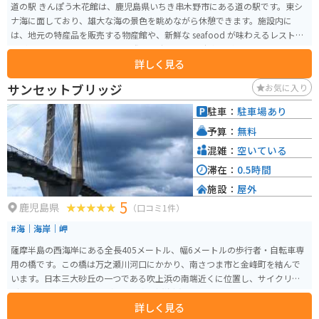
道の駅 きんぽう木花館は、鹿児島県いちき串木野市にある道の駅です。東シ
ナ海に面しており、雄大な海の景色を眺めながら休憩できます。施設内に
は、地元の特産品を販売する物産館や、新鮮な seafood が味わえるレストラ
ンがあります。 バイクで訪れる際は、広々とした駐車場があるので安心で
詳しく見る
す。また、道の駅 きんぽう木花館は、薩摩藩の初代藩主・島津家久公を祀る
「金峰神社」の近くに位置しています。歴史を感じさせる荘厳な雰囲気の神
サンセットブリッジ
お気に入り
社を訪れてみるのもおすすめです。 周辺には、薩摩焼の窯元が集まる「美山
陶遊館」や、約3000本の梅が咲き誇る「冠岳花川砂防公園」など、観光スポ
駐車：
駐車場あり
ットも点在しています。道の駅できんぽう木花館で休憩し、錦江湾周辺の観
予算：
無料
光を楽しむのはいかがでしょうか。
混雑：
空いている
滞在：
0.5時間
施設：
屋外
5
鹿児島県
（口コミ1件）
#海｜海岸｜岬
薩摩半島の西海岸にある全長405メートル、幅6メートルの歩行者・自転車専
用の橋です。この橋は万之瀬川河口にかかり、南さつま市と金峰町を結んで
います。日本三大砂丘の一つである吹上浜の南端近くに位置し、サイクリン
グロードやキャンプ場などのある吹上浜海浜公園のシンボルとなっていま
詳しく見る
す。 周囲には広大な干潟が広がり、天然記念物のハマボウの群生やハクセン