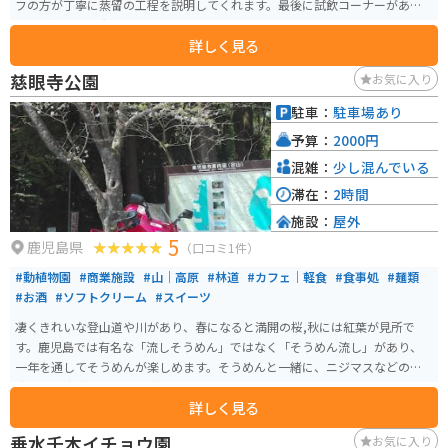
フの方が丁寧に蒸留の工程を説明してくれます。最後に試飲コーナーがあり
ますが、これは有料です。
詳しく見る
慈眼寺公園
お気に入り
駐車：
駐車場あり
予算：
2000円
混雑：
少し混んでいる
滞在：
2時間
施設：
屋外
5
鹿児島県
（口コミ1件）
#動植物園
#商業施設
#山｜高原
#林道
#カフェ｜軽食
#食事処
#麺類
#お酒
#ソフトクリーム
#スイーツ
凄くきれいな登山道や川があり、春になると満開の桜,秋には紅葉が見所で
す。鹿児島では有名な「流しそうめん」ではなく「そうめん流し」があり、
一年を通してそうめんが楽しめます。そうめんと一緒に、ニジマスなどの清
流にしか生息しない魚も楽しめます。
詳しく見る
垂水千本イチョウ園
お気に入り