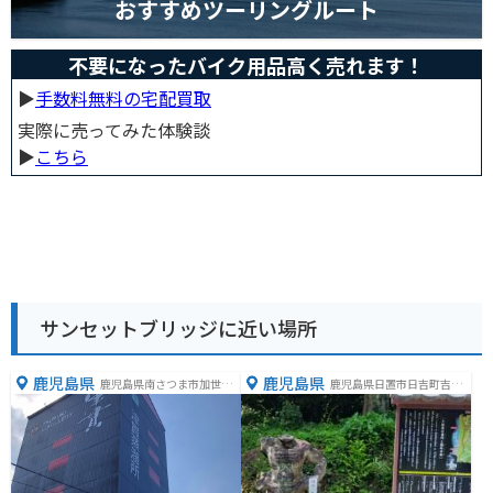
おすすめツーリングルート
不要になったバイク用品高く売れます！
▶︎
手数料無料の宅配買取
実際に売ってみた体験談
▶︎
こちら
サンセットブリッジに近い場所
鹿児島県
鹿児島県
鹿児島県南さつま市加世田
鹿児島県日置市日吉町吉利5
津貫６５９４
004-3