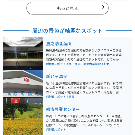
もっと見る
周辺の景色が綺麗なスポット
嘉之助蒸溜所
鹿児島の西側にある国内でも数少ないウイスキーの蒸留
所です。 もともと焼酎メーカーだった会社が始めた新進
気鋭の蒸留所なので今注目のスポットです。 とてもかっ
こいいバーで試飲もできますがライダーやドライバーの
#絶景スポット
#海｜海岸｜岬
#商業施設
#お酒
方はもちろん飲酒できません。 そのため持ち帰りのミニ
ボトルで試飲を分けてくれます。
新とそ温泉
新とそ温泉は鹿児島市唐湊地区にある温泉です。 目の前
に桜島を見ることができる景色のいい温泉です。 設備 サ
ウナ・水風呂・電気風呂・ジェットバス・気泡浴・寝風
呂・プール・歩行浴・マッサージ機・一日風呂/休憩処
#絶景スポット
#温泉
駐車場80台分あり 営業時間4:00～22:30
都市農業センター
標高180mの地に位置する都市農業センターは、自然豊
かな環境に広がる約30haの広大な施設です。敷地は農業
研修ゾーン、市民農園ゾーン、ふれあいゾーンの3つのゾ
ーンに分かれています。 センター内には8,000㎡の大花
#絶景スポット
壇「四季の花園」も存在し、春には菜の花、夏にはひま