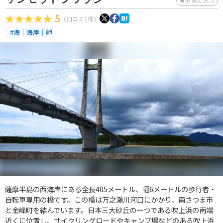
5
（口コミ1件）
#海｜海岸｜岬
薩摩半島の西海岸にある全長405メートル、幅6メートルの歩行者・
自転車専用の橋です。この橋は万之瀬川河口にかかり、南さつま市
と金峰町を結んでいます。日本三大砂丘の一つである吹上浜の南端
近くに位置し、サイクリングロードやキャンプ場などのある吹上浜