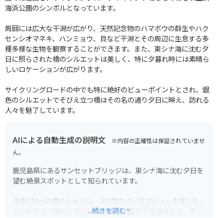
海浜公園のシンボルとなっています。
周囲には広大な干潟が広がり、天然記念物のハマボウの群生やハク
センシオマネキ、ハンミョウ、貝など干潟とその周辺に生息する多
種多様な生物を観察することができます。また、東シナ海に沈む夕
日に照らされた橋のシルエットは美しく、特に夕暮れ時には素晴ら
しいロケーションが広がります。
サイクリングロードの中でも特に絶好のビューポイントとされ、銀
色のシルエットでそびえ立つ橋はその名の通り夕日に映え、訪れる
人々を魅了しています。
AIによる自動生成の説明文
※内容の正確性は保証されていませ
ん。
鹿児島県にあるサンセットブリッジは、東シナ海に沈む夕日を
望む絶景スポットとして知られています。
全長574mの橋の上からは、360度のパノラマビューを楽しむ
...続きを読む
ことができ、晴れた日には遠く甑島列島まで見渡せます。夕暮