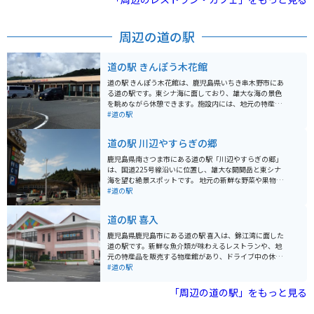
周辺の道の駅
道の駅 きんぽう木花館
道の駅 きんぽう木花館は、鹿児島県いちき串木野市にあ
る道の駅です。東シナ海に面しており、雄大な海の景色
を眺めながら休憩できます。施設内には、地元の特産品
を販売する物産館や、新鮮な seafood が味わえるレスト
#道の駅
ランがあります。 バイクで訪れる際は、広々とした駐車
場があるので安心です。また、道の駅 きんぽう木花館
道の駅 川辺やすらぎの郷
は、薩摩藩の初代藩主・島津家久公を祀る「金峰神社」
の近くに位置しています。歴史を感じさせる荘厳な雰囲
鹿児島県南さつま市にある道の駅「川辺やすらぎの郷」
気の神社を訪れてみるのもおすすめです。 周辺には、薩
は、国道225号線沿いに位置し、雄大な開聞岳と東シナ
摩焼の窯元が集まる「美山陶遊館」や、約3000本の梅が
海を望む絶景スポットです。 地元の新鮮な野菜や果物、
咲き誇る「冠岳花川砂防公園」など、観光スポットも点
海産物が並ぶ物産館や、鹿児島黒豚や地魚を使った料理
#道の駅
在しています。道の駅できんぽう木花館で休憩し、錦江
が楽しめるレストランが人気です。特に、鹿児島県産の
湾周辺の観光を楽しむのはいかがでしょうか。
ブランド豚「茶美豚」を使った「茶美豚丼」は、ここで
道の駅 喜入
しか味わえない逸品です。 また、併設されている「ふれ
あいパーク」には、遊具広場や芝生広場、足湯などがあ
鹿児島県鹿児島市にある道の駅 喜入は、錦江湾に面した
り、家族連れにもおすすめです。バイクで訪れる場合
道の駅です。新鮮な魚介類が味わえるレストランや、地
は、駐車場も広く、休憩スポットとしても最適です。 周
元の特産品を販売する物産館があり、ドライブ中の休憩
辺には、薩摩藩の歴史を感じられる「知覧武家屋敷群」
に最適な場所です。 目の前の錦江湾は、鹿児島湾とも呼
#道の駅
や、砂蒸し風呂で有名な「指宿温泉」など、観光スポッ
ばれ、桜島を望む絶景スポットとしても知られていま
トも充実しています。道の駅を拠点に、鹿児島の魅力を
す。道の駅には展望台もあり、雄大な桜島と青い海のコ
「周辺の道の駅」をもっと見る
満喫してみてはいかがでしょうか。
ントラストを楽しむことができます。また、周辺には喜
入の海岸線沿いを走る爽快なシーサイドロードもあり、