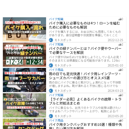
バイク知識
0
バイク購入に必要なものは4つ！ローンを組む
ために必要なものも解説
バイクを購入するには、お金以外にも用意しておくもの
があります。身分証明書や住民票を準備しておくことで
購入ギリギリになって慌てずに済むので、しっかりと準
モトスポット
2022-12-25
備しておきましょう。
バイク知識
2
バイクの緑ナンバーとは？バイク便やウーバー
で必要なケースを解説
バイク便やUberEatsで仕事をしようとしている人必見！
そのままだと法律違反になる可能性があります。126cc以
上のバイクで運送事業を行う場合、緑ナンバー（事業
モトスポット
2025-01-10
用）が必要になります。本記事では緑ナンバーの必要な
バイク用品
0
ケースや取得方法を解説します。
雨の日でも足元快適！バイク用レインブーツ・
シューズカバーの選び方とオススメ5選
雨の日にバイクに乗ると靴がびしょ濡れになって不快感
が増しますよね。靴が濡れると不快に感じるだけでなく
操作性にも影響が出るので事故の原因にもなります。ブ
モトスポット
2024-03-23
ーツカバーを使うことで靴を雨や汚れから防ぐことがで
バイク知識
0
きます。防風効果もあるので寒さ対策にもなります。
【ライダー必見】よくあるバイクの故障・トラ
ブルと対処法まとめ
バイクに乗るなら、出先でのトラブルや故障は避けたい
ですよね？パンクやバッテリー上がり、転倒によるパー
ツの破損、鍵紛失などよくあるトラブルと対処法を徹底
モトスポット
2023-05-20
的にまとめました！実際に遭遇しなくても対処法を知
バイク用品
0
り、事前に準備しておくようにしましょう。
バイク用タンクバッグおすすめ10選！種類や失
敗しない選び方を解説