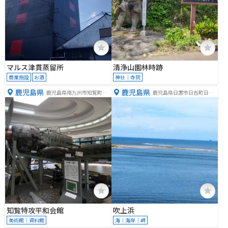
マルス津貫蒸留所
清浄山園林時跡
商業施設
お酒
神社｜寺院
鹿児島県
鹿児島県
鹿児島県南九州市知覧町郡
鹿児島県日置市日吉町日置
１７８８１
８９１−１
知覧特攻平和会館
吹上浜
美術館｜資料館
海｜海岸｜岬