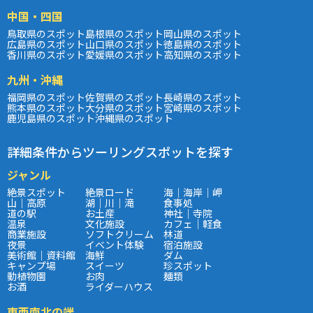
中国・四国
鳥取県のスポット
島根県のスポット
岡山県のスポット
広島県のスポット
山口県のスポット
徳島県のスポット
香川県のスポット
愛媛県のスポット
高知県のスポット
九州・沖縄
福岡県のスポット
佐賀県のスポット
長崎県のスポット
熊本県のスポット
大分県のスポット
宮崎県のスポット
鹿児島県のスポット
沖縄県のスポット
詳細条件からツーリングスポットを探す
ジャンル
絶景スポット
絶景ロード
海｜海岸｜岬
山｜高原
湖｜川｜滝
食事処
道の駅
お土産
神社｜寺院
温泉
文化施設
カフェ｜軽食
商業施設
ソフトクリーム
林道
夜景
イベント体験
宿泊施設
美術館｜資料館
海鮮
ダム
キャンプ場
スイーツ
珍スポット
動植物園
お肉
麺類
お酒
ライダーハウス
東西南北の端