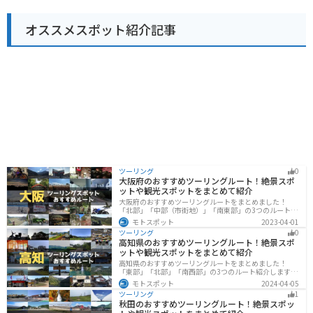
バイクでのツーリングにもおすすめです。 喜入名物の
「喜入炭」は、県内で生産されている最高品質の備長炭
オススメスポット紹介記事
として知られています。道の駅の物産館でも購入できる
ので、お土産にいかがでしょうか。
ツーリング
0
大阪府のおすすめツーリングルート！絶景スポ
ットや観光スポットをまとめて紹介
大阪府のおすすめツーリングルートをまとめました！
「北部」「中部（市街地）」「南東部」の3つのルート紹
介します。歴史と近代が融合した魅力的なエリアで様々
モトスポット
2023-04-01
な楽しみ方ができます。バイクで大阪府にツーリングに
ツーリング
0
行く際は参考にしてください。
高知県のおすすめツーリングルート！絶景スポ
ットや観光スポットをまとめて紹介
高知県のおすすめツーリングルートをまとめました！
「東部」「北部」「南西部」の3つのルート紹介します。
山と海どちらも楽しめるスポットが多数あり、様々な楽
モトスポット
2024-04-05
しみ方ができます。バイクで高知県にツーリングに行く
ツーリング
1
際は参考にしてください。
秋田のおすすめツーリングルート！絶景スポッ