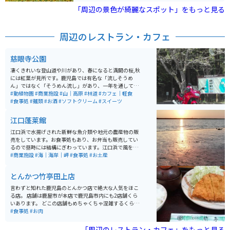
わり、秋にはコスモスなど、季節ごとに様々な花が一面
「周辺の景色が綺麗なスポット」をもっと見る
に広がります。鹿児島のシンボルである桜島を見渡せる
見晴し台もあります。
周辺のレストラン・カフェ
慈眼寺公園
凄くきれいな登山道や川があり、春になると満開の桜,秋
には紅葉が見所です。鹿児島では有名な「流しそうめ
ん」ではなく「そうめん流し」があり、一年を通してそ
うめんが楽しめます。そうめんと一緒に、ニジマスなど
#動植物園
#商業施設
#山｜高原
#林道
#カフェ｜軽食
の清流にしか生息しない魚も楽しめます。
#食事処
#麺類
#お酒
#ソフトクリーム
#スイーツ
江口蓬莱館
江口浜で水揚げされた新鮮な魚介類や地元の農産物の販
売をしています。お食事処もあり、お弁当も販売してい
るので昼時には結構にぎわっています。江口浜で風を感
じながら休憩するのにぴったりなので、ライダーも多く
#商業施設
#海｜海岸｜岬
#食事処
#お土産
立ち寄っており、皆さん挨拶をされていて雰囲気がいい
です。
とんかつ竹亭田上店
言わずと知れた鹿児島のとんかつ店で絶大な人気をほこ
る店。 店舗は鹿屋市が本店で鹿児島市内にも2店舗くら
いあります。 どこの店舗もめちゃくちゃ混雑するくらい
の人気店です。 お値段もリーズナブルでとにかくおいし
#食事処
#お肉
く、鹿児島県民にも愛される人気店です。
「周辺のレストラン・カフェ」をもっと見る