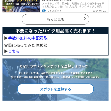
スマホやカメラ、飲み物、地図などのよく使う小物をサ
ッと取り出して使いたい人必見！タンクバッグなら乗車
中でも簡単に荷物を確認できます。脱着もマグネットや
モトスポット
2024-04-21
吸盤でつけるだけで非常に簡単、しっかり固定したい人
はベルトを使うこともできます。
もっと見る
不要になったバイク用品高く売れます！
▶︎
手数料無料の宅配買取
実際に売ってみた体験談
▶︎
こちら
あなたのオススメスポットを登録しませんか？
モトスポットでは、皆様からオススメスポットを募集しています！
全ライダーのための最高なサービス作りに、ご協力よろしくお願いいたします。
スポットを登録する