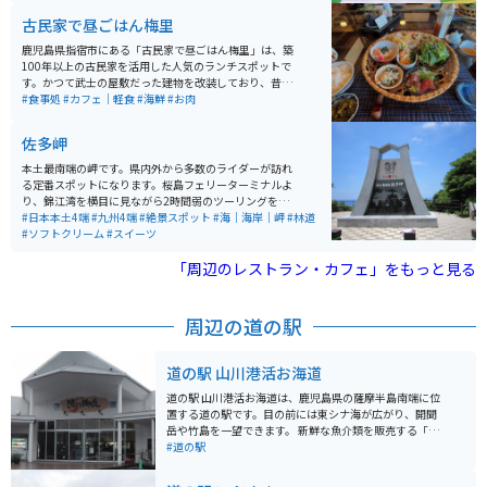
古民家で昼ごはん梅里
鹿児島県指宿市にある「古民家で昼ごはん梅里」は、築
100年以上の古民家を活用した人気のランチスポットで
す。かつて武士の屋敷だった建物を改装しており、昔な
がらの家具や落ち着いた和の空間の中で食事を楽しめま
#食事処
#カフェ｜軽食
#海鮮
#お肉
す。 名物は土鍋で炊き上げるご飯で、ツヤのある炊きた
ての白米と、季節の食材を使った小鉢料理が並ぶ御膳が
佐多岬
評判です。目の前には錦江湾を望む景色が広がり、ゆっ
たりとした時間を過ごせるのも魅力。予約はできず来店
本土最南端の岬です。県内外から多数のライダーが訪れ
順での案内のため、観光シーズンは早めの訪問がおすす
る定番スポットになります。桜島フェリーターミナルよ
めです。 駐車場もあるため、指宿周辺をツーリングする
り、錦江湾を横目に見ながら2時間弱のツーリングを楽
ライダーのランチ休憩にも立ち寄りやすい場所ですが、
しめます。 晴れの日であれば肉眼で種子島・屋久島など
#日本本土4端
#九州4端
#絶景スポット
#海｜海岸｜岬
#林道
こんなところにあるの！？という場所にあります。スマ
の離島も目視できるほか、名物の塩ソフトクリームや地
#ソフトクリーム
#スイーツ
ホでのマップ確認は必須だと思います。 お店までの道は
元企業とタイアップした商品なども楽しむことができま
海沿いの景色のいい道路を走るのでツーリング等にはも
す。
「周辺のレストラン・カフェ」をもっと見る
ってこいです。駐車場までの道は少し狭いですが、駐車
場自体は広いです。周辺には砂むし温泉や開聞岳などの
観光地もあり、ドライブやツーリングの途中に訪れるの
周辺の道の駅
にも適しています。
道の駅 山川港活お海道
道の駅 山川港活お海道は、鹿児島県の薩摩半島南端に位
置する道の駅です。目の前には東シナ海が広がり、開聞
岳や竹島を一望できます。 新鮮な魚介類を販売する「海
鮮館」や、地元の特産品を販売する「物産館」などがあ
#道の駅
り、地元グルメを楽しむことができます。中でも、枕崎
鰹節は鹿児島を代表する特産品なので、お土産に最適で