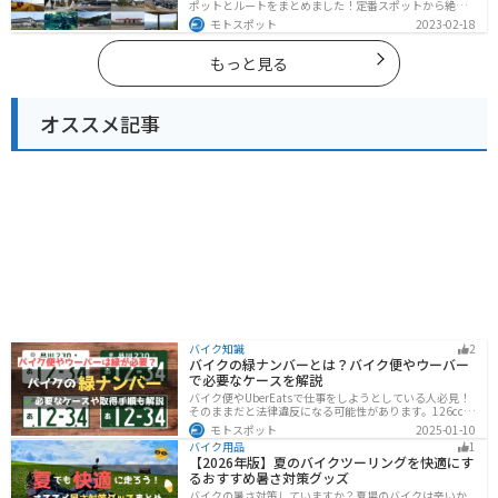
ポットとルートをまとめました！定番スポットから絶景
スポット、温泉、海、グルメなど様々なジャンルで楽し
モトスポット
2023-02-18
めます。バイクで石川ツーリングに行こうと思っている
人は、参考にしてください。
もっと見る
オススメ記事
バイク知識
2
バイクの緑ナンバーとは？バイク便やウーバー
で必要なケースを解説
バイク便やUberEatsで仕事をしようとしている人必見！
そのままだと法律違反になる可能性があります。126cc以
上のバイクで運送事業を行う場合、緑ナンバー（事業
モトスポット
2025-01-10
用）が必要になります。本記事では緑ナンバーの必要な
バイク用品
1
ケースや取得方法を解説します。
【2026年版】夏のバイクツーリングを快適にす
るおすすめ暑さ対策グッズ
バイクの暑さ対策していますか？夏場のバイクは辛いか