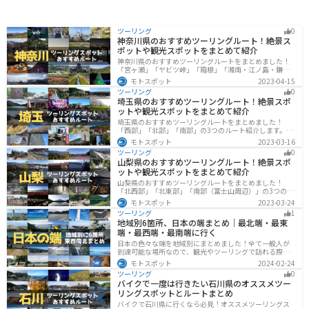
ツーリング
0
神奈川県のおすすめツーリングルート！絶景ス
ポットや観光スポットをまとめて紹介
神奈川県のおすすめツーリングルートをまとめました！
「宮ヶ瀬」「ヤビツ峠」「箱根」「湘南・江ノ島・鎌
倉」「三浦」「みなとみらい」の6つのルート紹介しま
モトスポット
2023-04-15
す。自然豊かなスポット、歴史ある観光名所、都市部で
ツーリング
0
楽しめるツーリングスポットまで多数あります。バイク
埼玉県のおすすめツーリングルート！絶景スポ
で神奈川県にツーリングに行く際は参考にしてくださ
ットや観光スポットをまとめて紹介
い。
埼玉県のおすすめツーリングルートをまとめました！
「西部」「北部」「南部」の3つのルート紹介します。自
然豊かな西側と街中の東側で違った楽しみ方ができま
モトスポット
2023-03-16
す。バイクで埼玉県にツーリングに行く際は参考にして
ツーリング
0
ください。
山梨県のおすすめツーリングルート！絶景スポ
ットや観光スポットをまとめて紹介
山梨県のおすすめツーリングルートをまとめました！
「北西部」「北東部」「南部（富士山周辺）」の3つのル
ート紹介します。富士山を中心に自然豊かな景色や食事
モトスポット
2023-03-24
を楽しめるスポットが多数あります。バイクで山梨県に
ツーリング
1
ツーリングに行く際は参考にしてください。
地域別6箇所、日本の端まとめ｜最北端・最東
端・最西端・最南端に行く
日本の色々な端を地域別にまとめました！全て一般人が
到達可能な場所なので、観光やツーリングで訪れる際の
参考にしてください。
モトスポット
2024-02-24
ツーリング
0
バイクで一度は行きたい石川県のオススメツー
リングスポットとルートまとめ
バイクで石川県に行くなら必見！オススメツーリングス