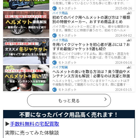
ら我慢して乗っているという方も多いと思いますが、し
っかりと暑さ対策をすれば夏場でも快適にバイクに乗る
モトスポット
2025-08-26
ことができます！この記事では、夏場のバイク暑さ対策
バイク用品
0
の基本と暑さ対策グッズを紹介します！
初めてのバイク用ヘルメットの選び方は？種類
別の特徴やメーカー、おすすめ商品まとめ
バイク用ヘルメットと一言に言っても、様々な種類があ
ります。種類ごとに特徴が違うので、初めてのヘルメッ
ト選びで失敗しないように、しっかりと理解して選ぶよ
モトスポット
2024-04-02
うにしましょう。この記事では、特徴やメリットデメリ
バイク用品
0
ット、有名メーカーなど初心者が知っておくべきことを
冬用バイクジャケットを初心者が選ぶには？お
まとめました。
すすめ最強ジャケット9選も紹介
寒い冬にバイクは辛いですよね。高い保温力・透湿力を
備えたバイク用ジャケットを選べば、冬でも快適に走る
ことができます！さらに電熱ジャケットであれば、どん
モトスポット
2024-06-16
な過酷な環境でも全く寒さを感じずバイクに乗れます。
バイク知識
1
正しい装備を揃えて今年の冬も乗り切りましょう！
ヘルメットの臭いを取る方法は？臭う理由やメ
ンテナンス方法も解説｜必要なのは洗濯と除菌
ヘルメットをしっかり洗っていますか？ヘルメットは汗
や皮脂を吸収して雑菌だらけになります。顔に密着する
物なのでしっかりと除菌・消臭をする必要があります。
モトスポット
2024-03-15
この記事では、ヘルメットをまるっと綺麗にする方法を
まとめました。まだメンテナンスをしたことがないとい
う人はぜひ参考にしてください。
もっと見る
不要になったバイク用品高く売れます！
▶︎
手数料無料の宅配買取
実際に売ってみた体験談