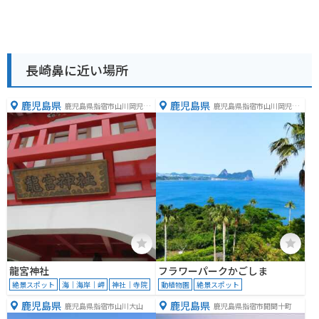
長崎鼻に近い場所
鹿児島県
鹿児島県
鹿児島県指宿市山川岡児ケ
鹿児島県指宿市山川岡児ケ
水
水1611番地
龍宮神社
フラワーパークかごしま
絶景スポット
海｜海岸｜岬
神社｜寺院
動植物園
絶景スポット
鹿児島県
鹿児島県
鹿児島県指宿市山川大山
鹿児島県指宿市開聞十町