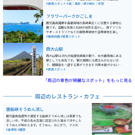
（乙姫様）の物語が語り継がれており、また浦島太郎が
#絶景スポット
#海｜海岸｜岬
#神社｜寺院
竜宮へ旅立った岬とも言われています。 豊玉姫（乙姫
様）を祀る龍宮神社は、海の守り神や縁結びの神様とし
フラワーパークかごしま
て大切にされ、貝殻に願いを書き、壷に入れて奉納する
と素敵な出会いがあると言われています。
鹿児島県薩摩半島最南端の長崎鼻近くに位置する植物公
園です。温暖な気候と松林の地形を活かし、南アフリカ
やオーストラリアなどの亜熱帯植物や温帯植物を楽しむ
ことができます。広大な敷地には開聞岳を背景にした花
#動植物園
#絶景スポット
広場や錦江湾を望む展望回廊、ウインドスルーの屋内庭
園、ヨーロッパ風の西洋庭園があります。また、温室で
西大山駅
はヒスイカズラなどの熱帯植物が鮮やかに咲き誇りま
す。 指宿温泉を抜けた先にあり、園内は色々な花々や
西大山駅はJR九州指宿枕崎線の駅で、本州最南端にある
木々のテーマパークに分かれていて山を登りながらで1
駅としても有名です。 駅の周囲には遮るものもないの
時間30分ぐらいで一周できます。一番上の絶景スポット
で、開聞岳を一望する事ができます 列車本数が少ないた
は海を見下ろせ、晴れていれば種子島が見えます。歩く
めタイミングを合わせるのが難しいですが、 枕崎方面か
#絶景スポット
のに自信がない人はカートの貸し出しもあるので、老若
ら入ってくる列車を開聞岳をバックに撮影できます。 西
男女楽しめるスポットです。
側に開聞岳がある為、夕方に訪問すると夕日をバックに
「周辺の景色が綺麗なスポット」をもっと見る
開聞岳を見ることができます。
周辺のレストラン・カフェ
唐船峡そうめん流し
鹿児島県指宿市が運営する船峡そうめん流しは真夏でも
涼しい中、平成の名水百選に認定された湧水で冷やした
そうめんが味わえます。そうめん、おにぎり、マスの塩
焼き、鯉こく、鯉のあらいがセットのA定食が一番人気で
#食事処
#麺類
す。