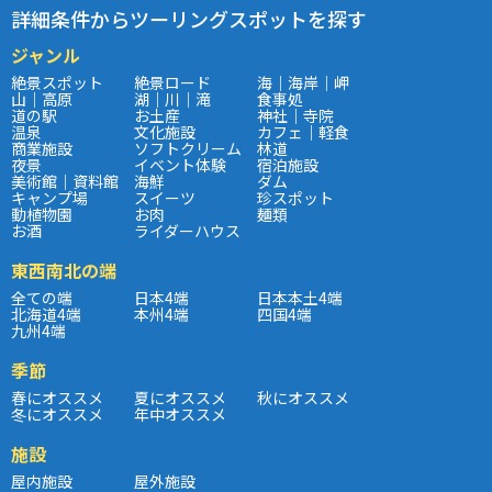
詳細条件からツーリングスポットを探す
ジャンル
絶景スポット
絶景ロード
海｜海岸｜岬
山｜高原
湖｜川｜滝
食事処
道の駅
お土産
神社｜寺院
温泉
文化施設
カフェ｜軽食
商業施設
ソフトクリーム
林道
夜景
イベント体験
宿泊施設
美術館｜資料館
海鮮
ダム
キャンプ場
スイーツ
珍スポット
動植物園
お肉
麺類
お酒
ライダーハウス
東西南北の端
全ての端
日本4端
日本本土4端
北海道4端
本州4端
四国4端
九州4端
季節
春にオススメ
夏にオススメ
秋にオススメ
冬にオススメ
年中オススメ
施設
屋内施設
屋外施設