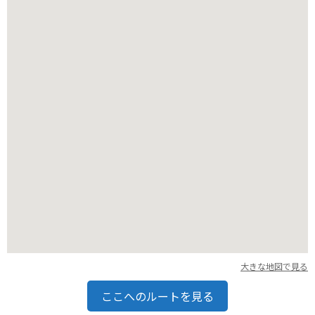
バイクで訪れる場合、駐車場から展望台まで少し歩く必要があ
りますが、岬までの道のりは海岸線沿いで景色が良く、ツーリ
ングにもおすすめです。
長崎鼻周辺には、新鮮な魚介類を提供する飲食店やお土産店も
充実しています。特に、地元で獲れたカツオを使った料理は絶
品です。
大きな地図で見る
ここへのルートを見る