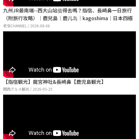
九州JR最南端--西大山站值得去嗎？指宿、長崎鼻一日旅行
（附旅行攻略）｜鹿兒島｜鹿儿岛｜kagoshima｜日本四極
老宋CHANNEL / 2026-08-06
【指宿観光】龍宮神社&長崎鼻【鹿児島観光】
関西グルメ観光 / 2026-05-25