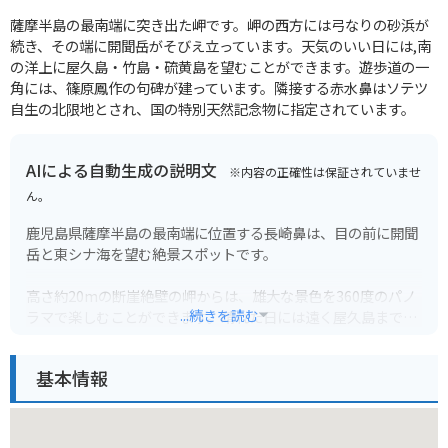
薩摩半島の最南端に突き出た岬です。岬の西方には弓なりの砂浜が
続き、その端に開聞岳がそびえ立っています。天気のいい日には,南
の洋上に屋久島・竹島・硫黄島を望むことができます。遊歩道の一
角には、篠原鳳作の句碑が建っています。隣接する赤水鼻はソテツ
自生の北限地とされ、国の特別天然記念物に指定されています。
AIによる自動生成の説明文
※内容の正確性は保証されていませ
ん。
鹿児島県薩摩半島の最南端に位置する長崎鼻は、目の前に開聞
岳と東シナ海を望む絶景スポットです。
高さ約20mの断崖絶壁の岬からは、雄大な景色を360度のパノ
...続きを読む
ラマで楽しむことができます。晴れた日には遠く屋久島まで見
渡せることも。
基本情報
周辺には遊歩道が整備されているので、岬の先端まで歩いて行
くことができます。また、長崎鼻灯台や展望台もあり、青い海
と空、緑の植物のコントラストが美しい景色を堪能できます。