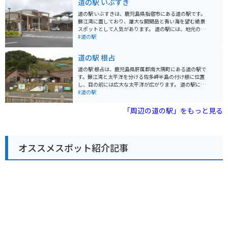
道の駅 いぶすき
す。 また、バイクツーリングの拠点としても人気があ
り、広々とした駐車場や休憩施設が整備されています。
道の駅 いぶすきは、鹿児島県指宿市にある道の駅です。
雄大な景色を眺めながら、ツーリングの疲れを癒やして
錦江湾に面しており、雄大な開聞岳と青い海を望む絶景
みてはいかがでしょうか。
スポットとして人気があります。 道の駅には、地元の新
鮮な野菜や果物、海産物を販売する物産館や、指宿名物
#道の駅
の黒豚料理やかつおラーメンなどを味わえるレストラン
があります。また、足湯や温泉施設もあり、旅の疲れを
道の駅 根占
癒やすことができます。 バイクで訪れる場合、道の駅に
は広々とした駐車場が完備されているので安心です。周
道の駅 根占は、鹿児島県肝属郡南大隅町にある道の駅で
辺には、薩摩藩の歴史を感じられる知覧武家屋敷群や、
す。錦江湾と太平洋を分ける佐多岬半島の付け根に位置
開聞岳登山道など、観光スポットも充実しています。指
し、目の前には広大な太平洋が広がります。 道の駅に
宿産の鰹を使ったかつお節や、温暖な気候で育ったマン
は、地元でとれた新鮮な魚介類や野菜、特産品などを販
#道の駅
ゴーやソラマメなどもおすすめです。
売する物産館や、食事処があります。また、展望台から
は太平洋を一望でき、晴れた日には種子島や屋久島を見
「周辺の道の駅」をもっと見る
ることができます。 バイクで訪れる場合、道の駅には広
い駐車場が完備されているので安心です。佐多岬方面へ
続く海岸線は、景色が良く、ツーリングにも最適です。
地元の名産品としては、近海でとれるカツオやブリなど
オススメスポット紹介記事
の魚介類の他、ポンカンやタンカンなどの柑橘類が有名
です。道の駅のレストランでは、新鮮な魚介類を使った
料理や、地元産の野菜を使った料理を楽しむことができ
ます。