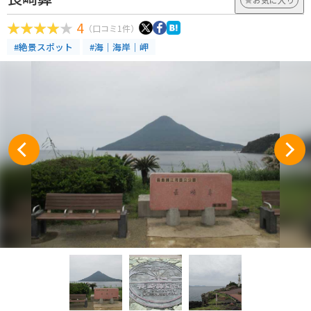
4
（口コミ1件）
#絶景スポット
#海｜海岸｜岬