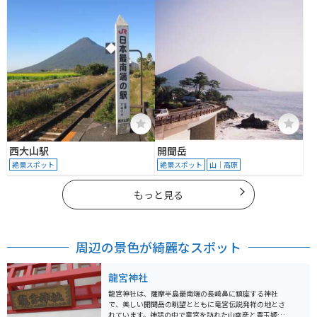
西大山駅
開聞岳
絶景スポット
絶景スポット
山｜高原
もっと見る
周辺の景色が綺麗なスポット
龍宮神社
龍宮神社は、薩摩半島最南端の長崎鼻に鎮座する神社
で、美しい開聞岳の眺望とともに竜宮伝説発祥の地とさ
れています。神話の中で竜宮を訪れた山幸彦と豊玉姫