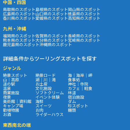
中国・四国
鳥取県のスポット
島根県のスポット
岡山県のスポット
広島県のスポット
山口県のスポット
徳島県のスポット
香川県のスポット
愛媛県のスポット
高知県のスポット
九州・沖縄
福岡県のスポット
佐賀県のスポット
長崎県のスポット
熊本県のスポット
大分県のスポット
宮崎県のスポット
鹿児島県のスポット
沖縄県のスポット
詳細条件からツーリングスポットを探す
ジャンル
絶景スポット
絶景ロード
海｜海岸｜岬
山｜高原
湖｜川｜滝
食事処
道の駅
お土産
神社｜寺院
温泉
文化施設
カフェ｜軽食
商業施設
ソフトクリーム
林道
夜景
イベント体験
宿泊施設
美術館｜資料館
海鮮
ダム
キャンプ場
スイーツ
珍スポット
動植物園
お肉
麺類
お酒
ライダーハウス
東西南北の端