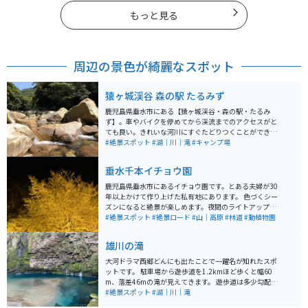
もっと見る
周辺の景色が綺麗なスポット
猿ヶ城渓谷 森の駅 たるみず
鹿児島県垂水市にある【猿ヶ城渓谷・森の駅・たるみ
ず】。車やバイクを停めてから渓流までのアクセスがと
ても良い。きれいな河川にすぐたどりつくことができ
る。オートキャンプ場なども併設されており、雑踏を離
#絶景スポット
#湖｜川｜滝
#キャンプ場
れた隠れ家的なスポットである。
垂水千本イチョウ園
鹿児島県垂水市にあるイチョウ園です。とある夫婦が30
年以上かけて作り上げた私有地にあります。 色づくシー
ズンになると絶景が楽しめます。夜間のライトアップを
見るのがオススメですが、日中も海を見下ろすこともで
#絶景スポット
#絶景ロード
#山｜高原
#林道
#動植物園
きるので十分楽しめます。 シーズンには臨時駐車場もで
きますが、かなり混雑します。
雄川の滝
大河ドラマ西郷どんにも出たことで一躍名が知れたスポ
ットです。 駐車場から遊歩道を1.2kmほど歩くと幅60
m、落差46mの滝が見えてきます。 遊歩道は多少勾配が
あるので、歩きやすい靴を履いていたほうが良いです。
#絶景スポット
#湖｜川｜滝
エメラルドグリーンの滝つぼはとても綺麗で、歩いてい