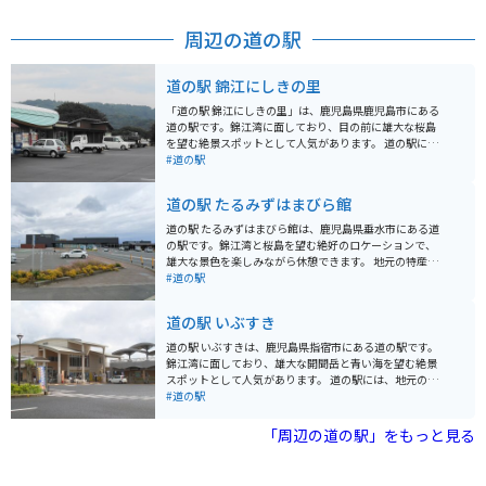
族で楽しめます。 また、養殖鰻の生産量日本一を誇る鹿
児島県の中でも、大隅半島は主要な生産地です。レスト
周辺の道の駅
ランせせらぎ亭では「鰻のおひつまぶし」などを食べる
ことができます。 電話番号 099-475-2626 FAX番号 099-
475-2600 営業日 通年 営業時間 6:30～22:00 休日 第２・
道の駅 錦江にしきの里
４水曜日
「道の駅 錦江にしきの里」は、鹿児島県鹿児島市にある
道の駅です。錦江湾に面しており、目の前に雄大な桜島
を望む絶景スポットとして人気があります。 道の駅に
は、地元の新鮮な野菜や果物を販売する物産館、鹿児島
#道の駅
の郷土料理や海の幸を楽しめるレストラン、錦江湾を一
望できる展望台などが併設されています。お土産には、
道の駅 たるみずはまびら館
鹿児島名産の黒豚や薩摩揚げ、焼酎などがおすすめで
す。 バイクで訪れる場合、道の駅には広々とした駐車場
道の駅 たるみずはまびら館は、鹿児島県垂水市にある道
が完備されているので安心です。周辺には、桜島や錦江
の駅です。錦江湾と桜島を望む絶好のロケーションで、
湾沿いを走る風光明媚なツーリングコースも充実してお
雄大な景色を楽しみながら休憩できます。 地元の特産品
り、バイクでの観光拠点としても最適です。
を販売する物産館や、新鮮な魚介類が味わえるレストラ
#道の駅
ン、足湯施設などがあり、ドライブの休憩スポットとし
て最適です。特に、鹿児島県産の黒豚を使った「黒豚と
道の駅 いぶすき
んかつ」や、地元で水揚げされた新鮮な魚介類を使った
海鮮丼が人気です。 バイクで訪れる場合、道の駅には
道の駅 いぶすきは、鹿児島県指宿市にある道の駅です。
広々とした駐車場が完備されているので安心です。周辺
錦江湾に面しており、雄大な開聞岳と青い海を望む絶景
には、雄大な桜島を間近に見ることができる観光スポッ
スポットとして人気があります。 道の駅には、地元の新
トや、風光明媚な海岸線沿いを走るシーサイドロードな
鮮な野菜や果物、海産物を販売する物産館や、指宿名物
#道の駅
ど、ツーリングに最適なルートが豊富にあります。道の
の黒豚料理やかつおラーメンなどを味わえるレストラン
駅で休憩しながら、鹿児島の雄大な自然を満喫してみて
があります。また、足湯や温泉施設もあり、旅の疲れを
「周辺の道の駅」をもっと見る
はいかがでしょうか。
癒やすことができます。 バイクで訪れる場合、道の駅に
は広々とした駐車場が完備されているので安心です。周
辺には、薩摩藩の歴史を感じられる知覧武家屋敷群や、