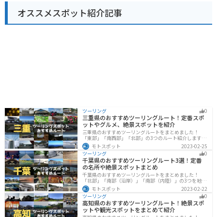
開聞岳登山道など、観光スポットも充実しています。指
オススメスポット紹介記事
宿産の鰹を使ったかつお節や、温暖な気候で育ったマン
ゴーやソラマメなどもおすすめです。
ツーリング
0
三重県のおすすめツーリングルート！定番スポ
ットやグルメ、絶景スポットを紹介
三重県のおすすめツーリングルートをまとめました！
「東部」「南西部」「北部」の3つのルート紹介します。
標高の高いスカイラインからリアス式海岸まであるの
モトスポット
2023-02-25
で、飽きることなくツーリングを堪能できます。バイク
ツーリング
0
で三重県にツーリングに行く際は参考にしてください。
千葉県のおすすめツーリングルート3選！定番
の名所や絶景スポットまとめ
千葉県のおすすめツーリングルートをまとめました！
「北部」「南部（沿岸）」「南部（内陸）」の3つを地域
別で紹介します！千葉は首都圏からのアクセスも良く、
モトスポット
2023-02-22
海と山どちらも堪能できるのでツーリングには最適な場
ツーリング
0
所です。
高知県のおすすめツーリングルート！絶景スポ
ットや観光スポットをまとめて紹介