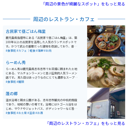
るだけで癒されます。
「周辺の景色が綺麗なスポット」をもっと見る
周辺のレストラン・カフェ
古民家で昼ごはん梅里
鹿児島県指宿市にある「古民家で昼ごはん梅里」は、築
100年以上の古民家を活用した人気のランチスポットで
す。かつて武士の屋敷だった建物を改装しており、昔な
がらの家具や落ち着いた和の空間の中で食事を楽しめま
#食事処
#カフェ｜軽食
#海鮮
#お肉
す。 名物は土鍋で炊き上げるご飯で、ツヤのある炊きた
ての白米と、季節の食材を使った小鉢料理が並ぶ御膳が
らーめん秀
評判です。目の前には錦江湾を望む景色が広がり、ゆっ
たりとした時間を過ごせるのも魅力。予約はできず来店
らーめん秀は鹿児島県志布志市でお茶畑に囲まれた土地
順での案内のため、観光シーズンは早めの訪問がおすす
にある、マルチョンラーメンと並ぶ圧倒的人気ラーメン
めです。 駐車場もあるため、指宿周辺をツーリングする
店です。 見た目はあっさりなのにとても濃厚なスープと
ライダーのランチ休憩にも立ち寄りやすい場所ですが、
絶品のチャーシューが売りです。 昼時はかなり混雑する
#食事処
#麺類
こんなところにあるの！？という場所にあります。スマ
ほどの人気店です。
ホでのマップ確認は必須だと思います。 お店までの道は
蓬の郷
海沿いの景色のいい道路を走るのでツーリング等にはも
ってこいです。駐車場までの道は少し狭いですが、駐車
温水浴場と親水公園がある、志布志市観光の中核的施設
場自体は広いです。周辺には砂むし温泉や開聞岳などの
であり、地域の憩いの場です。浴場にはトゴール浴をは
観光地もあり、ドライブやツーリングの途中に訪れるの
じめ、サウナやジェットバス、ボディシャワーなど各種
にも適しています。
入浴施設が完備されているほか、レストランや特産品コ
#食事処
#お土産
#温泉
#お酒
ーナー、パソコンアートギャラリーなども設けられてい
ます。施設の周囲にはトンボやメダカなどの昆虫観察が
「周辺のレストラン・カフェ」をもっと見る
できる親水公園やパターゴルフ場（300円）もあり、家