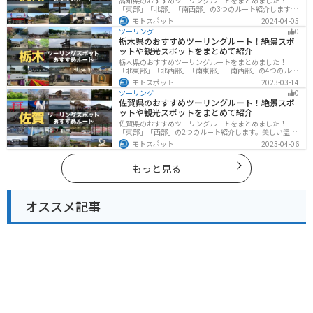
高知県のおすすめツーリングルートをまとめました！
「東部」「北部」「南西部」の3つのルート紹介します。
山と海どちらも楽しめるスポットが多数あり、様々な楽
モトスポット
2024-04-05
しみ方ができます。バイクで高知県にツーリングに行く
ツーリング
0
際は参考にしてください。
栃木県のおすすめツーリングルート！絶景スポ
ットや観光スポットをまとめて紹介
栃木県のおすすめツーリングルートをまとめました！
「北東部」「北西部」「南東部」「南西部」の4つのルー
ト紹介します。日本を代表する神社や広大な山や滝、湖
モトスポット
2023-03-14
などを歴史や自然を満喫するツーリングができます。バ
ツーリング
0
イクで栃木県にツーリングに行く際は参考にしてくださ
佐賀県のおすすめツーリングルート！絶景スポ
い。
ットや観光スポットをまとめて紹介
佐賀県のおすすめツーリングルートをまとめました！
「東部」「西部」の2つのルート紹介します。美しい温泉
地や古墳群、歴史ある城や神社仏閣など、バイクツーリ
モトスポット
2023-04-06
ングに適したスポットが多数存在し、様々な楽しみ方が
できます。バイクで佐賀県にツーリングに行く際は参考
にしてください。
もっと見る
オススメ記事