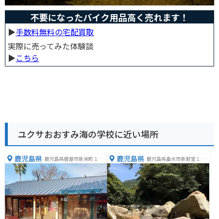
不要になったバイク用品高く売れます！
▶︎
手数料無料の宅配買取
実際に売ってみた体験談
▶︎
こちら
ユクサおおすみ海の学校に近い場所
鹿児島県
鹿児島県
鹿児島県鹿屋市新栄町１７
鹿児島県垂水市新御堂１３
７１−４
４４−１