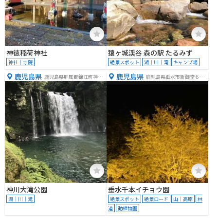
神徳稲荷神社
猿ヶ城渓谷 森の駅 たるみず
神社｜寺院
絶景スポット
湖｜川｜滝
キャンプ場
鹿児島県
鹿児島県
鹿児島県肝属郡錦江町神川
鹿児島県垂水市新御堂６６
２３８２−１
５
神川大滝公園
垂水千本イチョウ園
湖｜川｜滝
絶景スポット
絶景ロード
山｜高原
林
道
動植物園