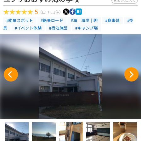
5
（口コミ1件）
#絶景スポット
#絶景ロード
#海｜海岸｜岬
#食事処
#夜
景
#イベント体験
#宿泊施設
#キャンプ場