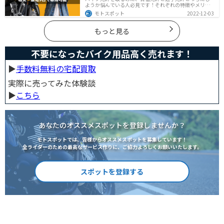
ようか悩んでいる人必見です！それぞれの特徴やメリッ
トデメリットをまとめました。早く安く免許取得したい
モトスポット
2022-12-03
なら合宿免許、他人と関わらず取りたいなら通学免許が
オススメです。自分に合った免許取得方法を選んでくだ
さいね。
もっと見る
不要になったバイク用品高く売れます！
▶︎
手数料無料の宅配買取
実際に売ってみた体験談
▶︎
こちら
あなたのオススメスポットを登録しませんか？
モトスポットでは、皆様からオススメスポットを募集しています！
全ライダーのための最高なサービス作りに、ご協力よろしくお願いいたします。
スポットを登録する