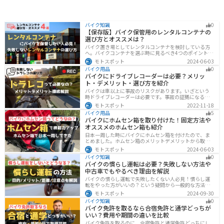
バイク知識
0
【保存版】バイク保管用のレンタルコンテナの
選び方とオススメは？
バイク置き場としてレンタルコンテナを検討している方
へ。バイクコンテナを選ぶ時に見るべき4つのポイントと
オススメのレンタルコンテナ会社を徹底解説。これさえ
モトスポット
2024-06-03
読めば自分に最適なレンタルコンテナを見つけることが
バイク用品
0
できます。
バイクにドライブレコーダーは必要？メリッ
ト・デメリット・選び方を紹介
バイクは車以上に事故のリスクがあります。いざという
時ドライブレコーダーは必要です。事故の証拠になるの
はもちろん、ツーリングの記録など多数のメリットがあ
モトスポット
2022-11-18
ります。ドライブレコーダーのメリットデメリット、選
バイク用品
5
び方についてまとめました。付けようか悩んでいる人は
バイクにホムセン箱を取り付けた！固定方法や
参考にしてください。
オススメのホムセン箱も紹介
日本一周した時にバイクにホムセン箱を付けたので、ま
とめました。ホムセン箱のメリットデメリットから取り
付け方法、実際につけてどううだったのか、オススメの
モトスポット
2024-06-03
ホムセン箱まで全て解説します。バイクにホムセン箱を
バイク知識
0
付けたいと思っている人はぜひ参考にしてください。
バイクの慣らし運転は必要？失敗しない方法や
中古車でもやるべき理由を解説
バイクの慣らし運転で失敗したくない人必見！慣らし運
転をやった方がいいの？という疑問から一般的な方法、
メーカ推奨の方法まで具体的に解説します。注意点や中
モトスポット
2024-09-30
古車でもやった方がいいのか慣らし運転後にやるべきこ
バイク知識
0
ともまとめたので、これからバイクを買おうとしている
バイク免許を取るなら合宿免許と通学どっちが
人は参考にしてください。
いい？費用や期間の違いを比較
バイク免許を取るのに、合宿免許と通学免許どっちにし