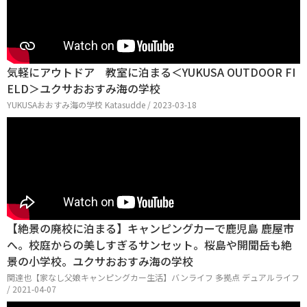
気軽にアウトドア 教室に泊まる＜YUKUSA OUTDOOR FI
ELD＞ユクサおおすみ海の学校
YUKUSAおおすみ海の学校 Katasudde / 2023-03-18
【絶景の廃校に泊まる】キャンピングカーで鹿児島 鹿屋市
へ。校庭からの美しすぎるサンセット。桜島や開聞岳も絶
景の小学校。ユクサおおすみ海の学校
関達也【家なし父娘キャンピングカー生活】バンライフ 多拠点 デュアルライフ
/ 2021-04-07