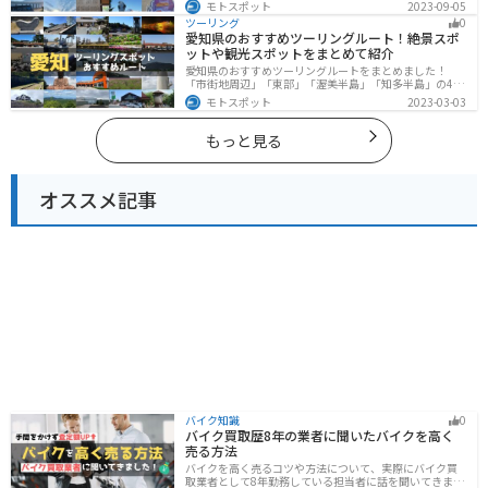
光地紹介します。自然豊かな山々や湖、温泉地が点在
モトスポット
2023-09-05
し、四季折々の景色を楽しめるスポットが多数ありま
ツーリング
0
す。バイクで東海にツーリングに行く際は参考にしてく
愛知県のおすすめツーリングルート！絶景スポ
ださい。
ットや観光スポットをまとめて紹介
愛知県のおすすめツーリングルートをまとめました！
「市街地周辺」「東部」「渥美半島」「知多半島」の4つ
のルート紹介します。名古屋周辺の栄えたスポットから
モトスポット
2023-03-03
山、海、美術館なども多数あり、自然・歴史・文化を満
喫するツーリングができます。バイクで愛知県にツーリ
ングに行く際は参考にしてください。
もっと見る
オススメ記事
バイク知識
0
バイク買取歴8年の業者に聞いたバイクを高く
売る方法
バイクを高く売るコツや方法について、実際にバイク買
取業者として8年勤務している担当者に話を聞いてきまし