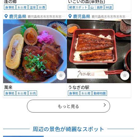
蓬の郷
いこいの森(草野丘)
食事処
お土産
温泉
お酒
絶景スポット
山｜高原
林道
鹿児島県
鹿児島県
鹿児島県志布志市志布志町
鹿児島県志布志市志布志町
安楽４６２３−５
志布志１２８６−８
萬来
うなぎの駅
食事処
お土産
お肉
食事処
お土産
動植物園
もっと見る
周辺の景色が綺麗なスポット