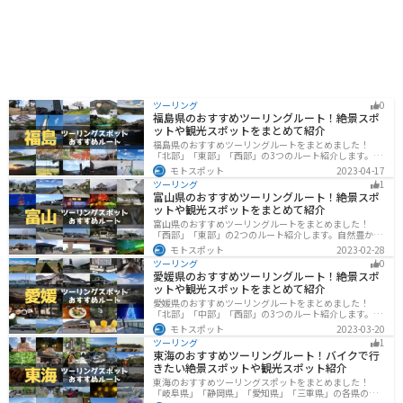
ツーリング
0
福島県のおすすめツーリングルート！絶景スポ
ットや観光スポットをまとめて紹介
福島県のおすすめツーリングルートをまとめました！
「北部」「東部」「西部」の3つのルート紹介します。内
陸部には山々が連なり、海岸線は太平洋に面してるので
モトスポット
2023-04-17
観光スポットが多数あります。バイクで福島県にツーリ
ツーリング
1
ングに行く際は参考にしてください。
富山県のおすすめツーリングルート！絶景スポ
ットや観光スポットをまとめて紹介
富山県のおすすめツーリングルートをまとめました！
「西部」「東部」の2つのルート紹介します。自然豊かな
山と海、温泉が充実しており、美術館などもあるので、
モトスポット
2023-02-28
自然を満喫するツーリングができます。バイクで富山県
ツーリング
0
にツーリングに行く際は参考にしてください。
愛媛県のおすすめツーリングルート！絶景スポ
ットや観光スポットをまとめて紹介
愛媛県のおすすめツーリングルートをまとめました！
「北部」「中部」「西部」の3つのルート紹介します。山
や海といった自然だけでなく、気軽に渡れる島もあり
モトスポット
2023-03-20
様々な楽しみ方ができます。バイクで愛媛県にツーリン
ツーリング
1
グに行く際は参考にしてください。
東海のおすすめツーリングルート！バイクで行
きたい絶景スポットや観光スポット紹介
東海のおすすめツーリングスポットをまとめました！
「岐阜県」「静岡県」「愛知県」「三重県」の各県の観