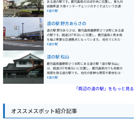
ある道の駅です。鹿児島県のほぼ中央に位置し、東九州
自動車道 大坂インターチェンジのすぐそばという交通の
便が良い場所にあります。 周辺には、日本の渚百選にも
#道の駅
選ばれている、全長約4kmの美しい松林「くにの松原」
が広がっており、道の駅のすぐそばには、太平洋を一望
道の駅 野方あらさの
できる展望台があります。また、道の駅の施設内には、
地元の特産品を販売する物産館や、レストランがあり、
道の駅 野方あらさは、鹿児島県薩摩郡さつま町にある道
大崎町や鹿児島県の味覚を楽しむことができます。 バイ
の駅です。国道267号沿いに位置し、鹿児島県と熊本県
クで訪れる際には、道の駅の駐車場にバイク専用の駐車
を結ぶ重要な交通拠点となっています。 地元でとれた新
スペースが用意されているので安心です。また、道の駅
鮮な農産物が販売されている直売所が人気です。特に、
#道の駅
には、周辺の観光情報や道路情報などを得られる情報コ
さつま町特産の新鮮な野菜や果物は、その場で食べた
ーナーも併設されているので、ツーリングの休憩場所と
り、お土産にしたりと人気があります。また、レストラ
道の駅 松山
しても最適です。 大崎町は、温暖な気候で知られる地域
ンでは、地元の食材をふんだんに使った郷土料理を楽し
です。特に、さつまいもの生産が盛んで、「べにはる
むことができます。 バイクで訪れる場合、道の駅 野方あ
鹿児島県薩摩郡さつま町にある道の駅「道の駅 松山」
か」や「安納芋」などのブランド芋は、お土産としても
らさは、広々とした駐車場が完備されているので安心で
は、国道267号線沿いに位置し、鹿児島県内でも有数の
人気があります。
す。周辺には、美しい自然が広がっており、ツーリング
規模を誇る道の駅です。 地元の新鮮な野菜や果物をはじ
の休憩場所としても最適です。道の駅から少し足を延ば
め、黒豚や薩摩鶏などの特産品、焼酎やお茶など、鹿児
#道の駅
せば、竹崎城跡などの史跡や、藺牟田池などの自然豊か
島の味覚が豊富に揃っています。レストランでは、地元
な観光スポットもあります。 道の駅 野方あらさ周辺で
食材をふんだんに使った郷土料理や、ここでしか味わえ
「周辺の道の駅」をもっと見る
は、さつま揚げや黒豚など、鹿児島県ならではのグルメ
ないオリジナルメニューを楽しむことができます。 ま
を楽しむことができます。また、お土産には、地元産の
た、併設されている「ふれあいパーク」には、全長120
焼酎やお茶、薩摩切子などがおすすめです。
mのローラー滑り台やアスレチック広場などがあり、子
ども連れにも最適です。バイクで訪れる場合、広々とし
オススメスポット紹介記事
た駐車場があるので安心です。道の駅 松山は、旅の休憩
はもちろん、地元の魅力を満喫できるスポットとしても
おすすめです。