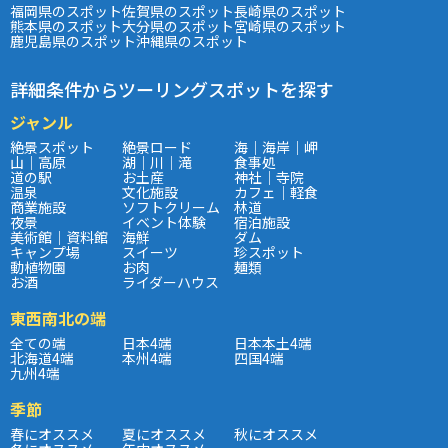
福岡県のスポット
佐賀県のスポット
長崎県のスポット
熊本県のスポット
大分県のスポット
宮崎県のスポット
鹿児島県のスポット
沖縄県のスポット
詳細条件からツーリングスポットを探す
ジャンル
絶景スポット
絶景ロード
海｜海岸｜岬
山｜高原
湖｜川｜滝
食事処
道の駅
お土産
神社｜寺院
温泉
文化施設
カフェ｜軽食
商業施設
ソフトクリーム
林道
夜景
イベント体験
宿泊施設
美術館｜資料館
海鮮
ダム
キャンプ場
スイーツ
珍スポット
動植物園
お肉
麺類
お酒
ライダーハウス
東西南北の端
全ての端
日本4端
日本本土4端
北海道4端
本州4端
四国4端
九州4端
季節
春にオススメ
夏にオススメ
秋にオススメ