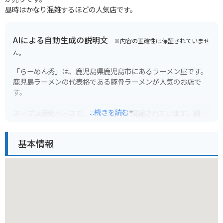
昼時はかなり混雑するほどの人気店です。
AIによる自動生成の説明文
※内容の正確性は保証されていませ
ん。
「らーめん秀」は、鹿児島県鹿児島市にあるラーメン屋です。
鹿児島ラーメンの代表格である豚骨ラーメンが人気のお店で
す。
...続きを読む
スープは豚骨ベースで、コクと旨味が凝縮されています。麺は
中太ストレート麺を使用しており、スープとの相性も抜群で
す。チャーシューは柔らかく、口の中でとろけるような食感が
基本情報
楽しめます。
店内はカウンター席とテーブル席があり、一人でもグループで
も利用しやすいです。鹿児島中央駅から車で約10分の場所にあ
り、アクセスも良好です。バイクで行く場合は、お店の前に駐
車スペースがあります。