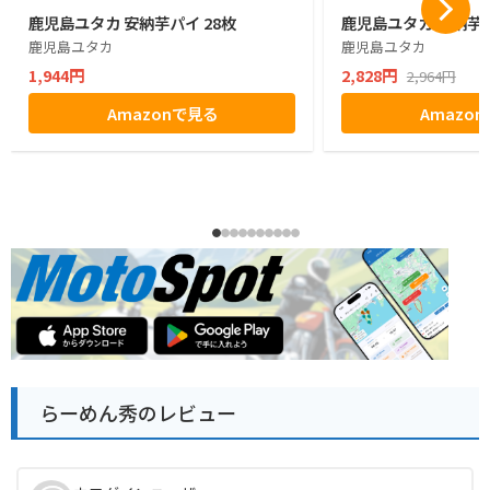
鹿児島ユタカ 安納芋パイ 28枚
鹿児島ユタカ 安納芋パ
鹿児島ユタカ
鹿児島ユタカ
1,944円
2,828円
2,964円
Amazonで見る
Amazo
らーめん秀のレビュー