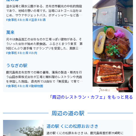
温水浴場と親水公園がある、志布志市観光の中核的施設
であり、地域の憩いの場です。浴場にはトゴール浴をは
じめ、サウナやジェットバス、ボディシャワーなど各種
入浴施設が完備されているほか、レストランや特産品コ
#食事処
#お土産
#温泉
#お酒
ーナー、パソコンアートギャラリーなども設けられてい
ます。施設の周囲にはトンボやメダカなどの昆虫観察が
萬来
できる親水公園やパターゴルフ場（300円）もあり、家
族で楽しめます。 また、養殖鰻の生産量日本一を誇る鹿
元々は食品加工の会社なのか工場っぽい建物がある、そ
児島県の中でも、大隅半島は主要な生産地です。レスト
ういった会社が始めた飲食店。 ふるさとまつり東京 第
ランせせらぎ亭では「鰻のおひつまぶし」などを食べる
9回どんぶり選手権 でグランプリを受賞した、黒豚三昧
ことができます。 電話番号 099-475-2626 FAX番号 099-
丼なるものが食べれます。 鹿児島黒豚をここで是非味わ
#食事処
#お土産
#お肉
475-2600 営業日 通年 営業時間 6:30～22:00 休日 第２・
ってください。
４水曜日
うなぎの駅
鹿児島県志布志市での鰻の養殖、蒲焼の製造・販売を行
う山田水産株式会社が工場と鰻料理のレストランや売店
を併設した施設。 直売所では自社で『無投薬』で育てた
鰻を使用した商品を初め、様々なブランドの鰻商品を販
#食事処
#お土産
#動植物園
売しています。工場直送なので、安心・安全。鰻蒲焼真
空パックや鰻ギフトを中心に、自社製品のししゃも、さ
「周辺のレストラン・カフェ」をもっと見る
んま商品もあります。 また、お弁当、惣菜、地元の農水
産物や特産品のほか、北海道や石巻、築地直送の海産物
までお土産品が豊富です。
周辺の道の駅
道の駅 くにの松原おおさき
道の駅 くにの松原おおさき は、鹿児島県曽於郡大崎町に