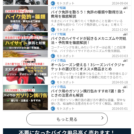
た！高く買い取ってもらえるバイクの特徴や業者がどの
モトスポット
2024-09-04
くらい利益を上乗せしているかなど、バイクを売ろうと
バイク知識
0
している人は必見の内容になっています。
バイク免許を取ろう！免許の種類や取得方法・
費用を徹底解説
今まさにバイクに乗りたくて免許のことを調べている
人、何年も前から「バイク免許欲しいなぁ」と考えてい
るうちに時間ばかりが経っている人。そんな人々に役立
モトスポット
2022-12-04
つ情報を分かりやすくまとめました。バイク免許の種類
バイク知識
0
や、免許を取るための方法や必要な費用・日数などにつ
バイクのハイサイドが起きるメカニズムや対処
いて解説します。
法・予防策を徹底解説！
コーナーリングを楽しみたいライダーは必見！この記事
では、バイクのハイサイドのメカニズムや発生原因、対
処法、予防策を解説しています。実は、バイクのハイサ
モトスポット
2025-03-03
イドは危険な現象ですが、正しい知識と対策で防ぐこと
バイク用品
0
が可能です。この記事を読めば、ハイサイドのリスクを
オールシーズン使える！3シーズンバイクジャ
減らせます。
ケットの選び方とオススメ商品まとめ
バイク用ジャケット1着持つならこれ！！！年中使えるジ
ャケットなら1着でほぼ全ての季節に対応できるので、出
費も抑えられます。真夏や真冬など極端な季節に乗る場
モトスポット
2024-05-18
合は専用ジャケットがあるとより快適になるのでツーリ
バイク用品
1
ングスタイルに合わせて検討してください。
バイク用のガソリン携行缶おすすめ7選！扱う
ときの注意点も解説
バイク用ガソリン携行缶の選び方や適切な容量、安全な
使い方、給油時の注意点をわかりやすく解説。消防法適
合品の見分け方や保管・圧力調整のコツ、スタンドでの
モトスポット
2026-05-01
給油ルールまで網羅し、ツーリング時のガス欠対策をサ
ポート。SOTOやKIJIMAなどおすすめ携行缶も紹介しま
す。
もっと見る
不要になったバイク用品高く売れます！