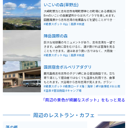
いこいの森(草野丘)
大崎町野方と志布志市有明町野神との町境にある標高26
8ｍのいこいの森展望所からは大パノラマを楽しめます。
田園風景から志布志湾の枇榔島などを望むことができ、
鹿屋市方向には鹿屋市・垂水市に横たわる九州百名山の
#絶景スポット
#山｜高原
#林道
高隅山まで見渡すことが出来ます。
陣岳国際の森
巨大な地球儀のモニュメントがあり、志布志湾を一望で
きます。山側に目をむけると、運が良ければ雲海を見る
こともできます。 道はあまり良い方ではなく、大雨後な
どは通行止めになる可能性もあるので注意が必要です。
#絶景スポット
#山｜高原
#林道
国民宿舎ボルベリアダグリ
鹿児島県志布志市のダグリ岬にある宿泊施設です。立ち
寄り湯として宿泊者ではなくても温泉も利用でき、食事
もとれます。大浴場から志布志湾が見えます。グランピ
#絶景スポット
#絶景ロード
ングもできます。 入浴料、大人520円 駐車場あり、無料
#海｜海岸｜岬
#食事処
#お土産
#温泉
#宿泊施設
#キャンプ場
「周辺の景色が綺麗なスポット」をもっと見る
周辺のレストラン・カフェ
蓬の郷