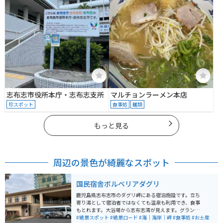
志布志市役所本庁・志布志支所
マルチョンラーメン本店
珍スポット
食事処
麺類
もっと見る
周辺の景色が綺麗なスポット
国民宿舎ボルベリアダグリ
鹿児島県志布志市のダグリ岬にある宿泊施設です。立ち
寄り湯として宿泊者ではなくても温泉も利用でき、食事
もとれます。大浴場から志布志湾が見えます。グランピ
#絶景スポット
#絶景ロード
ングもできます。 入浴料、大人520円 駐車場あり、無料
#海｜海岸｜岬
#食事処
#お土産