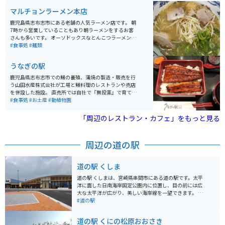
マルチョンラーメン本店
鹿児島県志布志市にある老舗の人気ラーメン店です。 朝
7時から営業していることもあり朝ラーメンをするお客
さんも多いです。 オーソドックスなとんこつラーメンで
鹿児島特有の甘味のある醤油を使っておりスープまで飲
#食事処
#麺類
み干せる一杯です。 鹿児島県の大隅半島を走った後はこ
こで食事をする方も多いスポットです。
うなぎの駅
鹿児島県志布志市での鰻の養殖、蒲焼の製造・販売を行
う山田水産株式会社が工場と鰻料理のレストランや売店
を併設した施設。 直売所では自社で『無投薬』で育てた
鰻を使用した商品を初め、様々なブランドの鰻商品を販
#食事処
#お土産
#動植物園
売しています。工場直送なので、安心・安全。鰻蒲焼真
空パックや鰻ギフトを中心に、自社製品のししゃも、さ
「周辺のレストラン・カフェ」をもっと見る
んま商品もあります。 また、お弁当、惣菜、地元の農水
産物や特産品のほか、北海道や石巻、築地直送の海産物
までお土産品が豊富です。
周辺の道の駅
道の駅 くしま
道の駅 くしまは、宮崎県串間市にある道の駅です。太平
洋に面した日南海岸国定公園内に位置し、目の前には広
大な太平洋が広がり、美しい海岸線を一望できます。 新
鮮な海の幸を堪能できるレストランや、地元の特産品を
#道の駅
販売するショップなどがあり、観光客に人気です。ま
た、サーフィンスポットとしても知られており、多くの
道の駅 くにの松原おおさき
サーファーが訪れます。 バイクで訪れる場合、道の駅 く