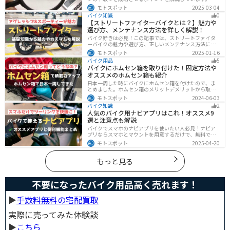
は、下取りは現金化の手間を省き、乗り換え当日までバ
モトスポット
2025-03-04
イクに乗れる一方で、査定額が低くなる場合も多いため
バイク知識
0
注意が必要です。この記事を読めば、よい条件で下取り
【ストリートファイターバイクとは？】魅力や
を進めるコツがわかります。
選び方、メンテナンス方法を詳しく解説！
バイク好きは必見！この記事では、ストリートファイタ
ーバイクの魅力や選び方、正しいメンテナンス方法につ
いて解説しています。実はストリートファイターバイク
モトスポット
2025-01-16
は、個性的なデザインと高い走行性能が魅力です。この
バイク用品
5
記事を読めば、ストリートファイターバイクの魅力がわ
バイクにホムセン箱を取り付けた！固定方法や
かります。
オススメのホムセン箱も紹介
日本一周した時にバイクにホムセン箱を付けたので、ま
とめました。ホムセン箱のメリットデメリットから取り
付け方法、実際につけてどううだったのか、オススメの
モトスポット
2024-06-03
ホムセン箱まで全て解説します。バイクにホムセン箱を
バイク知識
2
付けたいと思っている人はぜひ参考にしてください。
人気のバイク用ナビアプリはこれ！オススメ9
選と注意点も解説
バイクでスマホのナビアプリを使いたい人必見！ナビア
プリならスマホとマウントを用意するだけで、無料です
ぐにナビが利用できます。インカムがあれば音声案内も
モトスポット
2025-04-20
聞けるので運転に集中したまま簡単にルートの把握がで
きます。慣れない土地やツーリングなどで活躍すること
間違いなしのオススメナビアプリを紹介します。
もっと見る
不要になったバイク用品高く売れます！
▶︎
手数料無料の宅配買取
実際に売ってみた体験談
▶︎
こちら