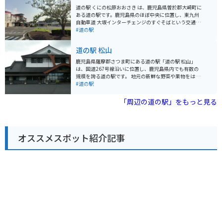
しまは、日南海岸沿いの国道220号線沿いに位置してお
道の駅 くにの松原おおさき は、鹿児島県曽於郡大崎町に
り、アクセスも良好です。駐車場も広く、休憩場所とし
ある道の駅です。鹿児島県のほぼ中央に位置し、東九州
ても最適です。周辺には、都井岬や幸島など、観光スポ
自動車道 大坂インターチェンジのすぐそばという交通の
ットも点在しており、ツーリングの拠点としてもおすす
便が良い場所にあります。 周辺には、日本の渚百選にも
#道の駅
めです。 地元の名産品としては、カツオやマグロなどの
選ばれている、全長約4kmの美しい松林「くにの松原」
新鮮な魚介類、マンゴーなどのフルーツ、焼酎などが有
が広がっており、道の駅のすぐそばには、太平洋を一望
道の駅 松山
名です。道の駅 くしまでも、これらの特産品を購入する
できる展望台があります。また、道の駅の施設内には、
ことができます。
地元の特産品を販売する物産館や、レストランがあり、
鹿児島県薩摩郡さつま町にある道の駅「道の駅 松山」
大崎町や鹿児島県の味覚を楽しむことができます。 バイ
は、国道267号線沿いに位置し、鹿児島県内でも有数の
クで訪れる際には、道の駅の駐車場にバイク専用の駐車
規模を誇る道の駅です。 地元の新鮮な野菜や果物をはじ
スペースが用意されているので安心です。また、道の駅
め、黒豚や薩摩鶏などの特産品、焼酎やお茶など、鹿児
#道の駅
には、周辺の観光情報や道路情報などを得られる情報コ
島の味覚が豊富に揃っています。レストランでは、地元
ーナーも併設されているので、ツーリングの休憩場所と
食材をふんだんに使った郷土料理や、ここでしか味わえ
「周辺の道の駅」をもっと見る
しても最適です。 大崎町は、温暖な気候で知られる地域
ないオリジナルメニューを楽しむことができます。 ま
です。特に、さつまいもの生産が盛んで、「べにはる
た、併設されている「ふれあいパーク」には、全長120
か」や「安納芋」などのブランド芋は、お土産としても
mのローラー滑り台やアスレチック広場などがあり、子
人気があります。
ども連れにも最適です。バイクで訪れる場合、広々とし
オススメスポット紹介記事
た駐車場があるので安心です。道の駅 松山は、旅の休憩
はもちろん、地元の魅力を満喫できるスポットとしても
おすすめです。