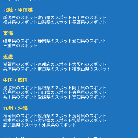
北陸・甲信越
新潟県のスポット
富山県のスポット
石川県のスポット
福井県のスポット
山梨県のスポット
長野県のスポット
東海
岐阜県のスポット
静岡県のスポット
愛知県のスポット
三重県のスポット
近畿
滋賀県のスポット
京都府のスポット
大阪府のスポット
兵庫県のスポット
奈良県のスポット
和歌山県のスポット
中国・四国
鳥取県のスポット
島根県のスポット
岡山県のスポット
広島県のスポット
山口県のスポット
徳島県のスポット
香川県のスポット
愛媛県のスポット
高知県のスポット
九州・沖縄
福岡県のスポット
佐賀県のスポット
長崎県のスポット
熊本県のスポット
大分県のスポット
宮崎県のスポット
鹿児島県のスポット
沖縄県のスポット