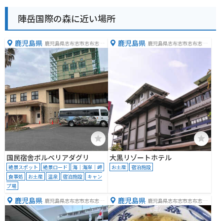
陣岳国際の森に近い場所
鹿児島県
鹿児島県
鹿児島県志布志市志布志町
鹿児島県志布志市志布志町
夏井２０３
夏井５５−１５
国民宿舎ボルベリアダグリ
大黒リゾートホテル
絶景スポット
絶景ロード
海｜海岸｜岬
お土産
宿泊施設
食事処
お土産
温泉
宿泊施設
キャン
プ場
鹿児島県
鹿児島県
鹿児島県志布志市志布志町
鹿児島県志布志市志布志町
志布志２丁目１−１
志布志２丁目８−４１