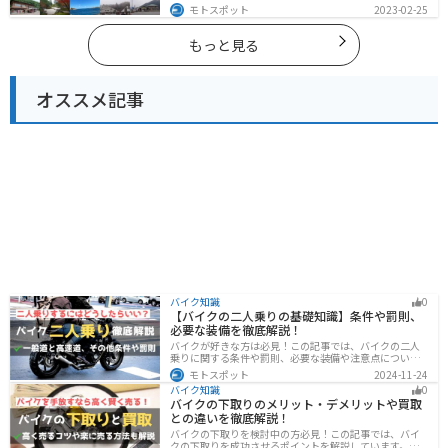
海と山が近く、1日で全然違う景色を堪能することができ
モトスポット
2023-02-25
ます。バイクで島根県にツーリングに行く際は参考にし
てください。
もっと見る
オススメ記事
バイク知識
0
【バイクの二人乗りの基礎知識】条件や罰則、
必要な装備を徹底解説！
バイクが好きな方は必見！この記事では、バイクの二人
乗りに関する条件や罰則、必要な装備や注意点について
解説しています。実はバイクの二人乗りを安全に楽しむ
モトスポット
2024-11-24
ためには、条件やルールを知ることが大切です。この記
バイク知識
0
事を読めば、安全で快適なライディングを楽しめます。
バイクの下取りのメリット・デメリットや買取
との違いを徹底解説！
バイクの下取りを検討中の方必見！この記事では、バイ
クの下取りを成功させるポイントを解説しています。実