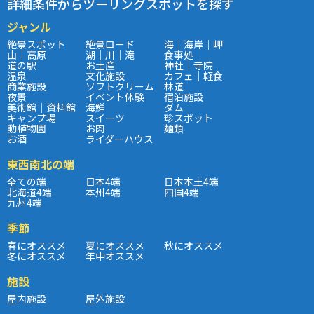
詳細条件からツーリングスポットを探す
ジャンル
絶景スポット
絶景ロード
海｜海岸｜岬
山｜高原
湖｜川｜滝
食事処
道の駅
お土産
神社｜寺院
温泉
文化施設
カフェ｜軽食
商業施設
ソフトクリーム
林道
夜景
イベント体験
宿泊施設
美術館｜資料館
海鮮
ダム
キャンプ場
スイーツ
珍スポット
動植物園
お肉
麺類
お酒
ライダーハウス
東西南北の端
全ての端
日本4端
日本本土4端
北海道4端
本州4端
四国4端
九州4端
季節
春にオススメ
夏にオススメ
秋にオススメ
冬にオススメ
年中オススメ
施設
屋内施設
屋外施設