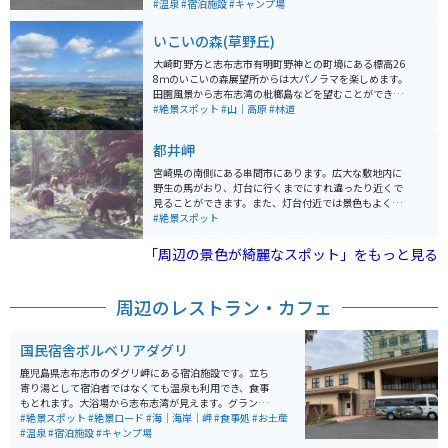
#温泉
#宿泊施設
#キャンプ場
いこいの森(草野丘)
大崎町野方と志布志市有明町野神との町境にある標高26
8ｍのいこいの森展望所からは大パノラマを楽しめます。
田園風景から志布志湾の枇榔島などを望むことができ、
鹿屋市方向には鹿屋市・垂水市に横たわる九州百名山の
#絶景スポット
#山｜高原
#林道
高隅山まで見渡すことが出来ます。
都井岬
宮崎県の南側にある串間市にあります。広大な敷地内に
野生の馬がおり、灯台に行くまでにすれ違ったり近くで
見ることができます。また、灯台付近では景色もよく、3
60度周りを見渡すことができます。灯台は「日本の灯
#絶景スポット
台」50選にも選ばれています。
「周辺の景色が綺麗なスポット」をもっと見る
周辺のレストラン・カフェ
国民宿舎ボルベリアダグリ
鹿児島県志布志市のダグリ岬にある宿泊施設です。立ち
寄り湯として宿泊者ではなくても温泉も利用でき、食事
もとれます。大浴場から志布志湾が見えます。グランピ
#絶景スポット
#絶景ロード
ングもできます。 入浴料、大人520円 駐車場あり、無料
#海｜海岸｜岬
#食事処
#お土産
#温泉
#宿泊施設
#キャンプ場