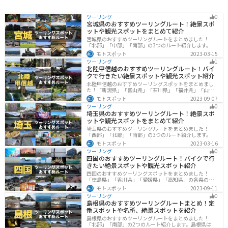
ツーリング
0
宮城県のおすすめツーリングルート！絶景スポ
ットや観光スポットをまとめて紹介
宮城県のおすすめツーリングルートをまとめました！
「北部」「中部」「南部」の3つのルート紹介します。キ
ツネ村や広大な山や滝、湖などを歴史や自然を満喫する
モトスポット
2023-03-15
ツーリングができます。バイクで宮城県にツーリングに
ツーリング
1
行く際は参考にしてください。
北陸甲信越のおすすめツーリングルート！バイ
クで行きたい絶景スポットや観光スポット紹介
北陸甲信越のおすすめツーリングスポットをまとめまし
た！「新潟県」「富山県」「石川県」「福井県」「山梨
県」「長野県」の各県の観光地紹介します。自然豊かな
モトスポット
2023-09-07
山々や湖、温泉地が点在し、四季折々の景色を楽しめる
ツーリング
0
スポットが多数あります。バイクで北陸甲信越にツーリ
埼玉県のおすすめツーリングルート！絶景スポ
ングに行く際は参考にしてください。
ットや観光スポットをまとめて紹介
埼玉県のおすすめツーリングルートをまとめました！
「西部」「北部」「南部」の3つのルート紹介します。自
然豊かな西側と街中の東側で違った楽しみ方ができま
モトスポット
2023-03-16
す。バイクで埼玉県にツーリングに行く際は参考にして
ツーリング
0
ください。
四国のおすすめツーリングルート！バイクで行
きたい絶景スポットや観光スポット紹介
四国のおすすめツーリングスポットをまとめました！
「徳島県」「香川県」「愛媛県」「高知県」の各県の観
光地紹介します。自然豊かな山々や湖、温泉地が点在
モトスポット
2023-09-11
し、四季折々の景色を楽しめるスポットが多数ありま
ツーリング
0
す。バイクで四国にツーリングに行く際は参考にしてく
島根県のおすすめツーリングルートまとめ！定
ださい。
番スポットや名所、絶景スポットを紹介
島根県のおすすめツーリングルートをまとめました！
「北部」「南部」の2つのルート紹介します。島根県は、