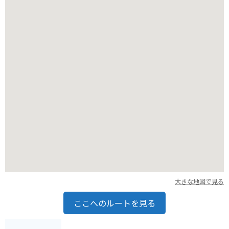
バイクで行く場合は、山頂付近まで舗装道路が整備されていま
すが、道幅が狭くカーブが多い箇所もあるため、注意が必要で
す。駐車場は無料で利用できます。
周辺には、温泉施設やキャンプ場などもあり、自然を満喫しな
がらゆっくりと過ごしたい方にもおすすめです。
大きな地図で見る
ここへのルートを見る