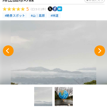
5
（口コミ1件）
#絶景スポット
#山｜高原
#林道