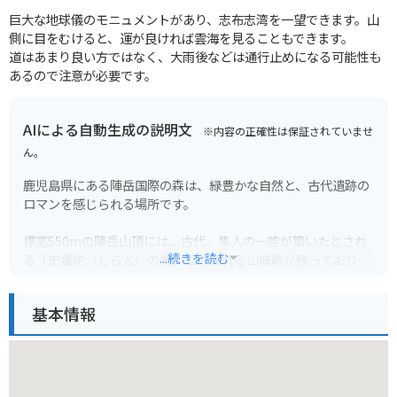
巨大な地球儀のモニュメントがあり、志布志湾を一望できます。山
側に目をむけると、運が良ければ雲海を見ることもできます。
道はあまり良い方ではなく、大雨後などは通行止めになる可能性も
あるので注意が必要です。
AIによる自動生成の説明文
※内容の正確性は保証されていませ
ん。
鹿児島県にある陣岳国際の森は、緑豊かな自然と、古代遺跡の
ロマンを感じられる場所です。
標高550mの陣岳山頂には、古代、隼人の一族が築いたとされ
...続きを読む
る「史羅陀（しらと）の柵」と呼ばれる山城跡が残っており、
歴史好きには必見です。
基本情報
山頂までは、緑豊かなハイキングコースが整備されており、自
然を満喫しながら登ることができます。頂上からは薩摩半島や
桜島、開聞岳などを見渡すことができ、絶景を楽しむことがで
きます。