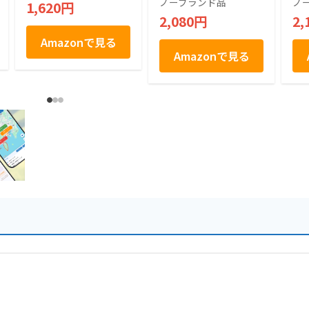
ノーブランド品
ノ
1,620円
な
2,080円
2,
が
季
Amazonで見る
児
Amazonで見る
お
ス