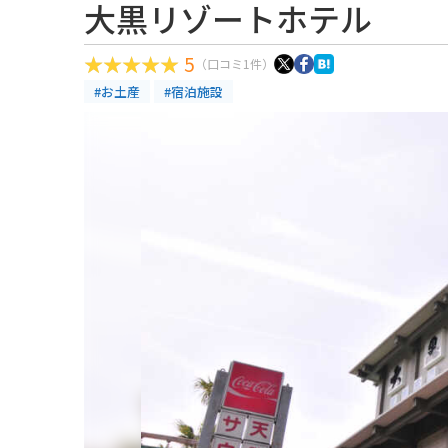
大黒リゾートホテル
5
（口コミ1件）
#お土産
#宿泊施設