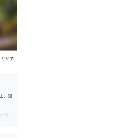
ことがで
山、錦
神経痛
ます。