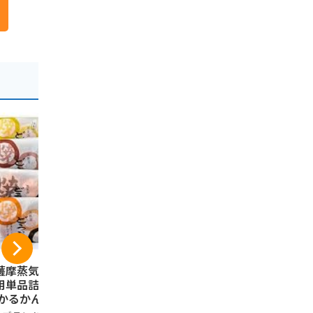
薩摩蒸気屋】 ご自
鹿児島ユタカ 鹿児島
【 薩摩蒸気
用単品詰合せセッ
の恋人 12個
すたどん （
 かるかん2個 /かす
鹿児島 土産
鹿児島ユタカ
どん3個 /焼きどう
子