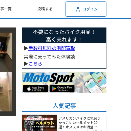
記事一覧
投稿する
ログイン
不要になったバイク用品！
高く売れます！
▶︎
手数料無料の宅配買取
実際に売ってみた体験談
▶︎
こちら
人気記事
アメリカンバイクに似合う
かっこいいヘルメット20
選！オススメはお洒落でワ
モトスポット