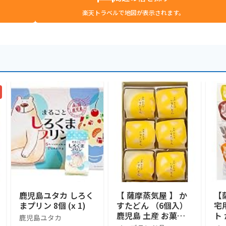
楽天トラベルで地図が表示されます。
鹿児島ユタカ しろく
【 薩摩蒸気屋 】 か
【
まプリン 8個 (x 1)
すたどん （6個入）
宅
鹿児島 土産 お菓子
ト
鹿児島ユタカ
手提げ袋付き
た