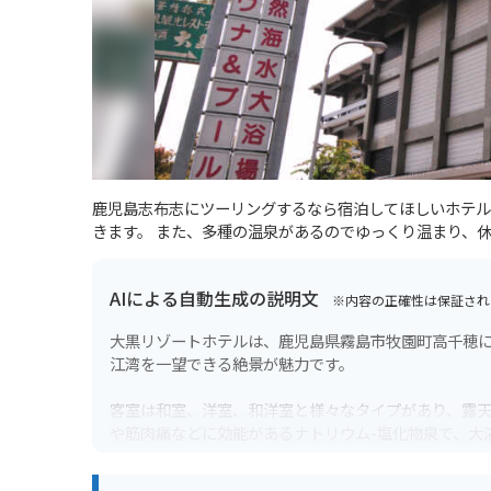
鹿児島志布志にツーリングするなら宿泊してほしいホテル
きます。 また、多種の温泉があるのでゆっくり温まり、
AIによる自動生成の説明文
※内容の正確性は保証され
大黒リゾートホテルは、鹿児島県霧島市牧園町高千穂に
江湾を一望できる絶景が魅力です。
客室は和室、洋室、和洋室と様々なタイプがあり、露
や筋肉痛などに効能があるナトリウム-塩化物泉で、大
食事は、地元の食材をふんだんに使った会席料理や、