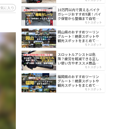
イルド
お気に入り
10万円以内で買えるバイク
ガレージおすすめ9選！バイ
ク保管から整備まで自宅で
楽々
モトスポット
岡山県のおすすめツーリン
グルート！絶景スポットや
観光スポットをまとめて紹
介
モトスポット
スロットルアシストは危
険？疲労を軽減できる正し
い使い方やオススメ商品を
紹介
モトスポット
福岡県のおすすめツーリン
グルート！絶景スポットや
観光スポットをまとめて紹
介
モトスポット