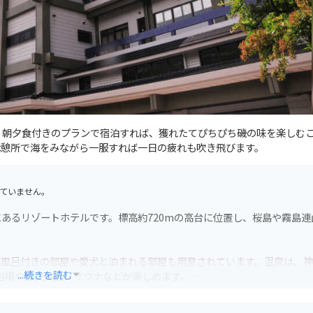
 朝夕食付きのプランで宿泊すれば、獲れたてぴちぴち磯の味を楽しむ
休憩所で海をみながら一服すれば一日の疲れも吹き飛びます。
ていません。
あるリゾートホテルです。標高約720mの高台に位置し、桜島や霧島連
天風呂付きの部屋や愛犬と泊まれる部屋も用意されています。温泉は、
...続きを読む
浴場や露天風呂、サウナなどが楽しめます。
黒豚しゃぶしゃぶ、黒毛和牛ステーキなど、豊富なメニューが揃ってい