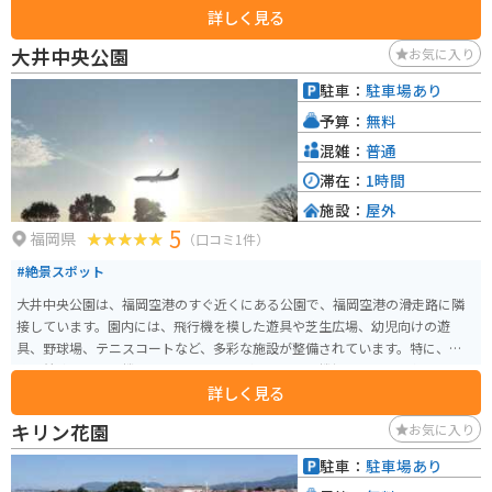
詳しく見る
大井中央公園
お気に入り
駐車：
駐車場あり
予算：
無料
混雑：
普通
滞在：
1時間
施設：
屋外
5
福岡県
（口コミ1件）
#絶景スポット
大井中央公園は、福岡空港のすぐ近くにある公園で、福岡空港の滑走路に隣
接しています。園内には、飛行機を模した遊具や芝生広場、幼児向けの遊
具、野球場、テニスコートなど、多彩な施設が整備されています。特に、滑走
路に着陸する飛行機を間近で見ることができ、飛行機好きの人に人気のスポ
詳しく見る
ットです。 また、園内にはカラフルなベンチがアート作品のように配置さ
れ、とても綺麗です。駐車場は3か所に分かれ、約100台分が用意されてお
キリン花園
お気に入り
り、利用時間は5時から21時までです。アクセスは、西鉄バスの大井町バス停
から徒歩数分と便利です。
駐車：
駐車場あり