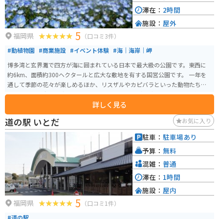
しむことができます。
滞在：
2時間
施設：
屋外
5
福岡県
（口コミ3件）
#動植物園
#商業施設
#イベント体験
#海｜海岸｜岬
博多湾と玄界灘で四方が海に囲まれている日本で最大級の公園です。東西に
約6km、面積約300ヘクタールと広大な敷地を有する国営公園です。 一年を
通して季節の花々が楽しめるほか、リスザルやカピバラといった動物たちと
ふれあえる「動物の森」、屋外レジャープールなど、 都市部にありながら
詳しく見る
様々なレジャーを楽しめます。 海の中道海浜公園から志賀島までの海で、サ
ーフィンをしている人が多いです。公園までの道のりも両側の海を見渡しな
道の駅 いとだ
お気に入り
がら走ることができるのでツーリングとしても楽しめる道になっています。
駐車：
駐車場あり
予算：
無料
混雑：
普通
滞在：
1時間
施設：
屋内
5
福岡県
（口コミ1件）
#道の駅