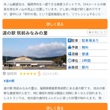
米ノ山展望台は、福岡市内を一望できる絶景スポットです。594メートルの標
高を誇る米ノ山の頂上に位置しています。少し狭い林道が続く道のりです
が、道中には「若杉の湯」という温泉施設もあり、リフレッシュすることが
できます。 また、頂上付近にはキャンプ場もあり、平日でも多くの方々がキ
詳しく見る
ャンプを楽しんでいます。夜になると、福岡タワーや博多湾を一望する美し
い夜景も見ることができます。
道の駅 筑前みなみの里
お気に入り
駐車：
駐車場あり
予算：
無料
混雑：
普通
滞在：
1時間
施設：
屋内
5
福岡県
（口コミ1件）
#道の駅
道の駅 筑前みなみの里は、福岡県朝倉郡筑前町にある道の駅です。 地元の新
鮮な農産物が人気で、特に朝採れ野菜は開店と同時に多くの人が訪れます。
レストランでは、地元産の食材をふんだんに使った料理が味わえます。 筑前
町は古代から続く米どころとして知られており、道の駅でも美味しいお米を
詳しく見る
使ったお弁当やお惣菜が販売されています。 バイクで訪れる際は、駐車場も