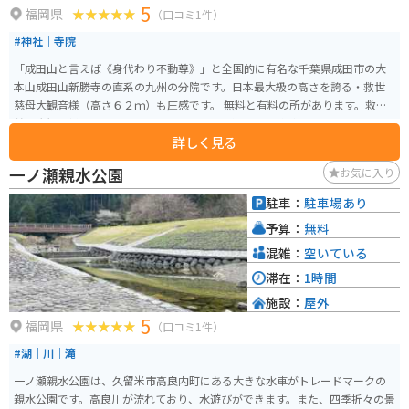
5
福岡県
（口コミ1件）
#神社｜寺院
「成田山と言えば《身代わり不動尊》」と全国的に有名な千葉県成田市の大
本山成田山新勝寺の直系の九州の分院です。日本最大級の高さを誇る・救世
慈母大観音様（高さ６２ｍ）も圧感です。 無料と有料の所があります。救世
慈母大観音様を近くで見たい場合は、500円位の入場料が必要です。
詳しく見る
一ノ瀬親水公園
お気に入り
駐車：
駐車場あり
予算：
無料
混雑：
空いている
滞在：
1時間
施設：
屋外
5
福岡県
（口コミ1件）
#湖｜川｜滝
一ノ瀬親水公園は、久留米市高良内町にある大きな水車がトレードマークの
親水公園です。高良川が流れており、水遊びができます。また、四季折々の景