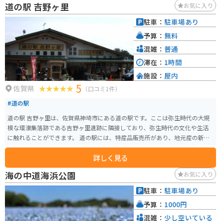
道の駅 吉野ヶ里
お気に入り
駐車：
駐車場あり
予算：
無料
混雑：
普通
滞在：
1時間
施設：
屋内
5
佐賀県
（口コミ1件）
#道の駅
道の駅 吉野ヶ里は、佐賀県神埼市にある道の駅です。ここは弥生時代の大規
模な環濠集落跡である吉野ヶ里遺跡に隣接しており、弥生時代の文化や生活
に触れることができます。 道の駅には、特産品販売所があり、地元産の新鮮
な野菜や果物、加工品などを購入できます。また、レストランでは、佐賀県
詳しく見る
産の食材を使った料理を楽しむことができます。特に、佐賀牛を使った料理
はおすすめです。 バイクで訪れる場合、道の駅には広い駐車場が完備されて
海の中道海浜公園
お気に入り
いるので安心です。吉野ヶ里遺跡周辺は、田園風景が広がる走りやすい道が
多く、ツーリングにも最適です。道の駅で休憩を挟みながら、周辺を巡って
駐車：
駐車場あり
みるのも良いでしょう。 吉野ヶ里周辺は、歴史と自然が豊かな地域です。吉
予算：
1000円
野ヶ里遺跡以外にも、古代の古墳や神社仏閣など、歴史的な見どころがたく
さんあります。また、春には桜、秋には紅葉と、四季折々の美しい景色を楽
混雑：
少し空いている