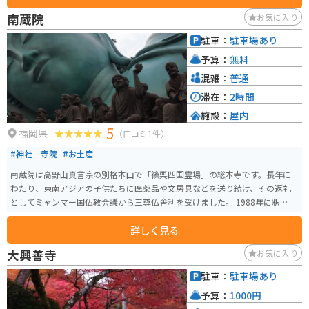
広く停めやすいので安心です。 周辺には、キリンビール福岡工場や、自然豊
南蔵院
お気に入り
かな公園などもあり、観光の拠点としてもおすすめです。 名産品としては、
あまおうを使ったスイーツや、筑前町のブランド米「夢つくし」などが人気
駐車：
駐車場あり
です。 道の駅 筑前みなみの里は、地元の魅力が詰まった道の駅なので、ぜひ
予算：
無料
訪れてみてください。
混雑：
普通
滞在：
2時間
施設：
屋内
5
福岡県
（口コミ1件）
#神社｜寺院
#お土産
南蔵院は高野山真言宗の別格本山で「篠栗四国霊場」の総本寺です。長年に
わたり、東南アジアの子供たちに医薬品や文房具などを送り続け、その返礼
としてミャンマー国仏教会議から三尊仏舎利を受けました。 1988年に釈迦涅
槃像が建立され、今では篠栗のシンボルとして多くの信者に信仰されていま
詳しく見る
す。南蔵院は車で30分程度で福岡市からアクセス可能ですが、駐車場は最も
近いものが10台しか収容できないので注意が必要です。城戸南蔵院前駅近く
大興善寺
お気に入り
の無料駐車場に停めることをオススメします。2021年8月から涅槃像への入り
口は施錠されていますので、参拝する際は注意が必要です。
駐車：
駐車場あり
予算：
1000円