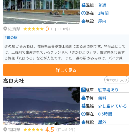
混雑：
普通
滞在：
1時間
施設：
屋内
0
佐賀県
（口コミ0件）
#道の駅
道の駅 かみみねは、佐賀県三養基郡上峰町にある道の駅です。特産品として
は、上峰町で生産されているブランド米「さがびより」や、佐賀県を代表す
る銘菓「丸ぼうろ」などが人気です。 また、道の駅 かみみねは、バイク乗り
にとって便利な休憩スポットとしても知られています。駐車場も広く、バイ
詳しく見る
クスタンドも設置されているので、安心してバイクを停めることができま
す。 道の駅 かみみね周辺には、観光スポットもいくつかあります。車で約10
高良大社
お気に入り
分のところには、日本最大級の弥生時代の環濠集落跡である吉野ヶ里遺跡が
あります。また、車で約20分のところには、樹齢約300年の大楠がある武雄神
駐車：
駐車場あり
社があります。道の駅 かみみねは、佐賀県内を観光する際の拠点としても便
予算：
無料
利な場所にあります。周辺には、温泉や宿泊施設もあるので、ゆっくりと観
光を楽しむことができます。 【道の駅 かみみね周辺の観光スポット】 * 吉野
混雑：
少し空いている
ヶ里遺跡 * 武雄神社 * 武雄温泉 【道の駅 かみみね周辺のグルメ】 * 佐賀牛 *
滞在：
0.5時間
伊万里牛 * 有明海の海苔 【道の駅 かみみねへのアクセス】 * 車：長崎自動車
施設：
屋外
道 東脊振ICから約10分 * 電車：JR長崎本線 肥前山口駅からタクシーで約20
4.5
分 * バイク：駐車場、バイクスタンドあり 【道の駅 かみみねの情報】 * 住
福岡県
（口コミ2件）