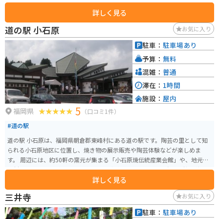
詳しく見る
道の駅 小石原
お気に入り
駐車：
駐車場あり
予算：
無料
混雑：
普通
滞在：
1時間
施設：
屋内
5
福岡県
（口コミ1件）
#道の駅
道の駅 小石原は、福岡県朝倉郡東峰村にある道の駅です。陶芸の里として知
られる小石原地区に位置し、焼き物の展示販売や陶芸体験などが楽しめま
す。 周辺には、約50軒の窯元が集まる「小石原焼伝統産業会館」や、地元の
食材を使った料理が味わえる飲食店などがあります。また、春には桜、秋に
詳しく見る
は紅葉の名所としても知られています。 バイクで訪れる場合、道の駅には広
い駐車場が完備されているので安心です。ツーリングの休憩場所としても最
三井寺
お気に入り
適で、周辺には自然豊かなワインディングロードが広がっているので、バイ
クでの観光もおすすめです。 小石原焼は、日々の暮らしに馴染む素朴な風合
駐車：
駐車場あり
いが特徴で、お土産にも最適です。特に、飛び鉋や刷毛目などの伝統的な技