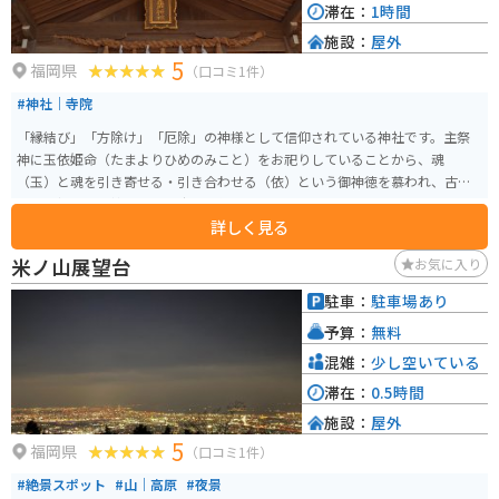
滞在：
1時間
施設：
屋外
5
福岡県
（口コミ1件）
#神社｜寺院
「縁結び」「方除け」「厄除」の神様として信仰されている神社です。主祭
神に玉依姫命（たまよりひめのみこと）をお祀りしていることから、魂
（玉）と魂を引き寄せる・引き合わせる（依）という御神徳を慕われ、古く
から「縁結びの神」として広く信仰されています。
詳しく見る
米ノ山展望台
お気に入り
駐車：
駐車場あり
予算：
無料
混雑：
少し空いている
滞在：
0.5時間
施設：
屋外
5
福岡県
（口コミ1件）
#絶景スポット
#山｜高原
#夜景