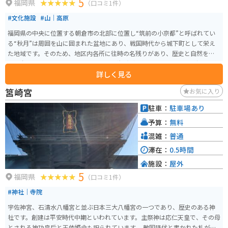
5
福岡県
（口コミ1件）
#文化施設
#山｜高原
福岡県の中央に位置する朝倉市の北部に位置し“筑前の小京都”と呼ばれてい
る“秋月”は周囲を山に囲まれた盆地にあり、戦国時代から城下町として栄え
た地域です。そのため、地区内各所に往時の名残りがあり、歴史と自然を訪
ねて全国から年間50万人と言われるほど観光客が訪れます。 現在、秋月城跡
詳しく見る
は朝倉市立秋月中学校となっており、生徒が通う現役の木造校舎の佇まいは
城下町秋月のシンボルとなっています。
筥崎宮
お気に入り
駐車：
駐車場あり
予算：
無料
混雑：
普通
滞在：
0.5時間
施設：
屋外
5
福岡県
（口コミ1件）
#神社｜寺院
宇佐神宮、石清水八幡宮と並ぶ日本三大八幡宮の一つであり、歴史のある神
社です。創建は平安時代中期といわれています。主祭神は応仁天皇で、その母
とされる神功皇后と玉依姫命も祀られています。 敵国降伏と書かれた札が軒