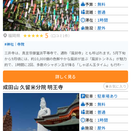
予算：
無料
法を用いた作品は、一見の価値があります。道の駅 小石原で、自然と触れ合
いながら、伝統工芸品に触れてみてはいかがでしょうか。
混雑：
普通
滞在：
1時間
施設：
屋外
5
福岡県
（口コミ1件）
#神社｜寺院
三井寺は、真言宗御室派平等寺で、通称「風鈴寺」とも呼ばれます。5月下旬
から9月頃には、約10,000個の色鮮やかな風鈴が並ぶ「風鈴トンネル」が魅力
的で、1時間に2回、多数のシャボン玉が降る「しゃぼん玉タイム」も行われ
ます。 風鈴トンネルには、参拝者の願い事を書いた短冊も吊られています。
詳しく見る
また、境内には「ガッツポーズ地蔵」や「ほほえみ地蔵」など、ユニークな
ポーズのお地蔵さま、八本地蔵や人千手観世音菩薩などもあります。11月に
成田山 久留米分院 明王寺
お気に入り
は「かざぐるま祭」も開催され、風車が飾られます。
駐車：
駐車場あり
予算：
無料
混雑：
普通
滞在：
1時間
施設：
屋外