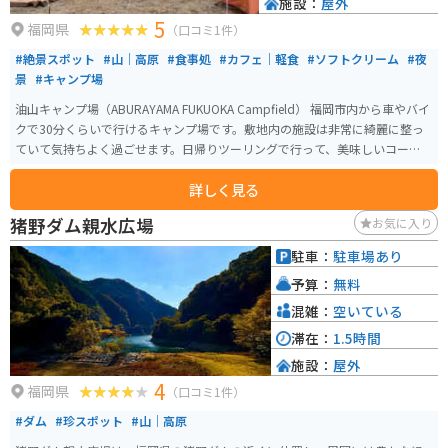
施設：
屋外
5
福岡県
（口コミ1件）
#絶景スポット
#山｜高原
#食事処
#カフェ｜軽食
#ソフトクリーム
#夜
景
#キャンプ場
油山キャンプ場（ABURAYAMA FUKUOKA Campfield） 福岡市内から車やバイ
クで30分くらいで行けるキャンプ場です。敷地内の施設は非常に綺麗に整っ
ていて気持ちよく過ごせます。日帰りツーリングで行って、美味しいコーヒー
やソフトクリームを味わうことも楽しめます。キャンプ利用はもちろん、昼
詳しく見る
間に家族連れで楽しめるのもこの施設の大きな特徴です。 広々とした敷地内
では自然を満喫したり、散策を楽しんだりと、アウトドア初心者でも安心し
猪野ダム親水広場
お気に入り
て過ごせます。ソロキャンプなら平日1,000円台から宿泊可能という手軽さも
嬉しいポイントです。夜になれば福岡市内を一望できる圧巻の夜景。山の静
駐車：
駐車場あり
けさの中で、きらめく街の灯りを眺める時間は、ここでしか味わえない特別
予算：
無料
なひとときです。
混雑：
空いている
滞在：
1.5時間
施設：
屋外
4
福岡県
（口コミ1件）
#ダム
#珍スポット
#山｜高原