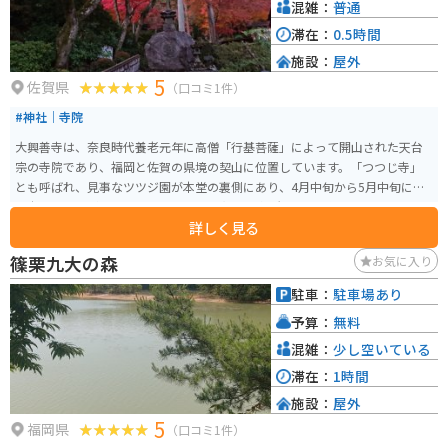
混雑：
普通
滞在：
0.5時間
施設：
屋外
5
佐賀県
（口コミ1件）
#神社｜寺院
大興善寺は、奈良時代養老元年に高僧「行基菩薩」によって開山された天台
宗の寺院であり、福岡と佐賀の県境の契山に位置しています。「つつじ寺」
とも呼ばれ、見事なツツジ園が本堂の裏側にあり、4月中旬から5月中旬に約5
万本のツツジが咲き誇ります。 また、紅葉の名所としても知られており、イ
詳しく見る
ロハモミジなどが秋に紅色に色づきます。この寺院は、国の重要文化財とし
て指定されている木造廣目天立像、木造多聞天立像、木造十一面観音立像な
篠栗九大の森
お気に入り
どを所蔵しています。
駐車：
駐車場あり
予算：
無料
混雑：
少し空いている
滞在：
1時間
施設：
屋外
5
福岡県
（口コミ1件）