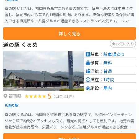
道の駅 いとだは、福岡県糸島市にある道の駅です。 糸島半島のほぼ中央に位
置し、福岡市内から車で約1時間の場所にあります。 新鮮な野菜や魚介類が購
入できる直売所や、糸島グルメが堪能できるレストランが人気です。 レスト
ランでは、糸島産の食材をふんだんに使った海鮮丼や、糸島牛のステーキな
詳しく見る
どがおすすめです。 また、道の駅 いとだは、バイクツーリングの休憩スポッ
トとしても人気があります。 道の駅には、広い駐車場やトイレが完備されて
道の駅 くるめ
お気に入り
いるので、ツーリング中の休憩に最適です。 周辺には、美しい海岸線が続く
糸島半島があるので、ツーリングの目的地にもおすすめです。 糸島は、海産
駐車：
駐車場あり
物や農産物が豊富な地域です。 道の駅 いとだでは、新鮮な魚介類や野菜が購
予算：
無料
入できます。 また、糸島産の食材を使った加工品なども販売されています。
周辺には、二見ヶ浦や桜井二見ヶ浦など、景勝地としても知られるスポット
混雑：
普通
があります。
滞在：
1時間
施設：
屋内
5
福岡県
（口コミ1件）
#道の駅
道の駅 くるめは、福岡県久留米市にある道の駅です。久留米インターチェン
ジから車で約5分とアクセスも良く、観光の拠点としても便利です。 地元の農
産物が並ぶ直売所や、久留米ラーメンなどご当地グルメが堪能できる飲食
店、お土産コーナーなどがあります。特に人気なのは、久留米市が日本一の