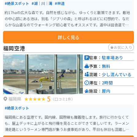
#絶景スポット
#湖｜川｜滝
#林道
約17haの広大な森です。自然を感じながら、ゆっくりと散策できます。敷地
の中心部にある池は、別名「ジブリの森」と呼ばれるほどに幻想的で、なだ
らかな山道なのでウォーキング初心者でもオススメです。道中は田舎道で都
会から離れてのんびりとした時間を味わうことができます。
詳しく見る
福岡空港
お気に入り
駐車：
駐車場あり
予算：
無料
混雑：
少し混んでいる
滞在：
2時間
施設：
屋内
5
福岡県
（口コミ1件）
#絶景スポット
福岡県にある空港です。国内線、国際線も離着陸します。旅行に行かなくて
も、屋上デッキに上がると飛行機を見ることができて楽しいです。ラーメン
滑走路というラーメン専門店が集うお食事処があり、平日も休日も混雑して
います。