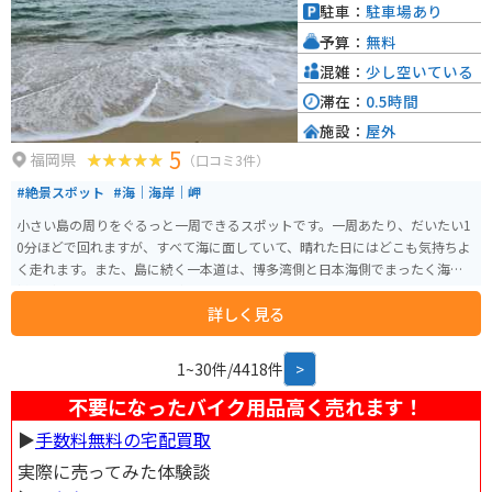
駐車：
駐車場あり
予算：
無料
混雑：
少し空いている
滞在：
0.5時間
施設：
屋外
5
福岡県
（口コミ3件）
#絶景スポット
#海｜海岸｜岬
小さい島の周りをぐるっと一周できるスポットです。一周あたり、だいたい1
0分ほどで回れますが、すべて海に面していて、晴れた日にはどこも気持ちよ
く走れます。また、島に続く一本道は、博多湾側と日本海側でまったく海の
様子が違うので、見ていて楽しいです。
詳しく見る
1~30件/4418件
>
不要になったバイク用品高く売れます！
▶︎
手数料無料の宅配買取
実際に売ってみた体験談