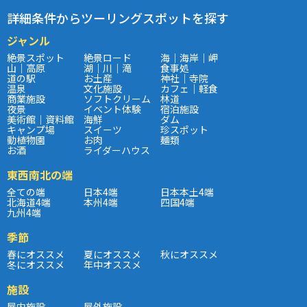
詳細条件からツーリングスポットを探す
ジャンル
絶景スポット
絶景ロード
海｜海岸｜岬
山｜高原
湖｜川｜滝
食事処
道の駅
お土産
神社｜寺院
温泉
文化施設
カフェ｜軽食
商業施設
ソフトクリーム
林道
夜景
イベント体験
宿泊施設
美術館｜資料館
海鮮
ダム
キャンプ場
スイーツ
珍スポット
動植物園
お肉
麺類
お酒
ライダーハウス
東西南北の端
全ての端
日本4端
日本本土4端
北海道4端
本州4端
四国4端
九州4端
季節
春にオススメ
夏にオススメ
秋にオススメ
冬にオススメ
年中オススメ
施設
屋内施設
屋外施設