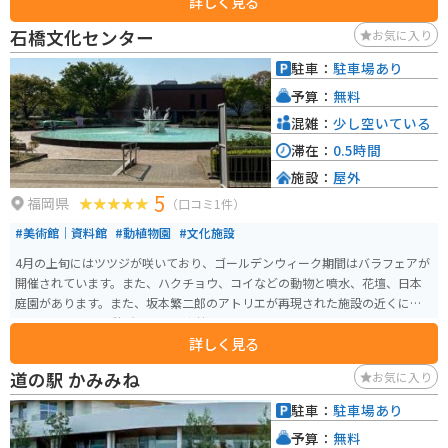
詳しく見る
生産量を誇る「久留米絣」を使った製品です。 バイクで訪れる場合は、広い
駐車場があるので安心です。道の駅 くるめは、広々とした敷地で休憩しやす
石橋文化センター
お気に入り
く、ツーリング中のライダーにとっても優しいスポットと言えるでしょう。
周辺には、耳納連山の豊かな自然が広がっており、自然を感じながらツーリ
駐車：
駐車場あり
ングを楽しむことができます。また、久留米市は、ブリヂストンの創業地と
予算：
無料
しても知られており、タイヤの歴史を学べる「ブリヂストン美術館」もおす
すめです。
混雑：
少し空いている
滞在：
0.5時間
施設：
屋外
5
福岡県
（口コミ1件）
#美術館｜資料館
#動植物園
#文化施設
4月の上旬にはツツジが咲いており、ゴールデンウィーク期間はバラフェアが
開催されています。また、ハクチョウ、コイなどの動物と噴水、花壇、日本
庭園があります。また、坂本繁二郎のアトリエが再現された施設の近くには
山小屋のような休憩所があり、森林のような雰囲気を味わえます。
詳しく見る
道の駅 かみみね
お気に入り
駐車：
駐車場あり
予算：
無料