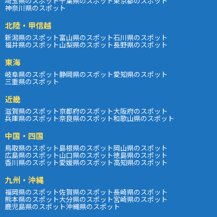
埼玉県のスポット
千葉県のスポット
東京都のスポット
神奈川県のスポット
北陸・甲信越
新潟県のスポット
富山県のスポット
石川県のスポット
福井県のスポット
山梨県のスポット
長野県のスポット
東海
岐阜県のスポット
静岡県のスポット
愛知県のスポット
三重県のスポット
近畿
滋賀県のスポット
京都府のスポット
大阪府のスポット
兵庫県のスポット
奈良県のスポット
和歌山県のスポット
中国・四国
鳥取県のスポット
島根県のスポット
岡山県のスポット
広島県のスポット
山口県のスポット
徳島県のスポット
香川県のスポット
愛媛県のスポット
高知県のスポット
九州・沖縄
福岡県のスポット
佐賀県のスポット
長崎県のスポット
熊本県のスポット
大分県のスポット
宮崎県のスポット
鹿児島県のスポット
沖縄県のスポット