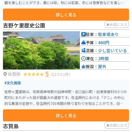
観を楽しむことができ、春には桜、秋には紅葉、冬には雪景色などを楽しめ
ます。 公園内には芝生広場、見晴らしの良い展望広場、交流棟（トイレ、シ
詳しく見る
ャワー付）などの設備があり、学校や自治会などの団体利用も可能です。水
車小屋では玄米やそばなどを加工することもできる体験スポットです。 6月上
吉野ケ里歴史公園
お気に入り
旬にはホタルが舞う「ホタルまつり」が開催され、高良川と森林を背景に舞
うホタルを観察することができます。また、カラオケ演芸会や水車で精製し
駐車：
駐車場あり
た米の抽選会などのイベントも開催されます。
予算：
460円
混雑：
少し空いている
滞在：
2時間
施設：
屋外
5
佐賀県
（口コミ1件）
#文化施設
吉野ヶ里遺跡は、佐賀県神埼郡の旧神埼町・旧三田川町・旧東脊振村の3つの
町村にまたがった我が国最大の遺跡です。弥生時代における「クニ」の中心
的な集落の全貌や、弥生時代700年間の移り変わりを知ることができ、日本の
古代の歴史を解き明かす上で極めて貴重な資料や情報が集まっています。
詳しく見る
志賀島
お気に入り