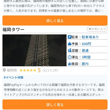
猪野ダム親水広場は、福岡県の猪野ダムの近くに位置し、周囲には豊かな緑
と穏やかな水面が広がっています。福岡市内から車で約30～40分とアクセス
が良く、人気があります。四季折々の風景が楽しめるこの場所では、春には
桜、夏には緑豊かな木々、秋には紅葉、冬には静寂に包まれた光景が広が
詳しく見る
り、訪れるたびに新しい発見があります。 また、芝生エリアが広がり、デイ
キャンプやピクニックにも適しています。ただし、バーベキューは禁止され
福岡タワー
お気に入り
ているため、注意が必要です。駐車場やトイレも完備されており、利用時間
は7:00〜19:00までとなっています。夏場は混雑することが多いため、午前中
駐車：
駐車場あり
の早い時間に訪れるのがおすすめです。周辺にはコンビニエンスストアがな
予算：
800円
いため、必要な物品は事前に準備しておくと良いでしょう。
混雑：
普通
滞在：
3時間
施設：
屋内
5
福岡県
（口コミ1件）
#イベント体験
福岡PayPayドームから歩いて行ける距離で福岡を代表するタワーです。福岡
市博物館の近くにあり海をながめながらのおススメの散歩コースです。夜は
ライトアップされロマンチックな気分を味わえ一日楽しめる観光スポットで
す。
詳しく見る