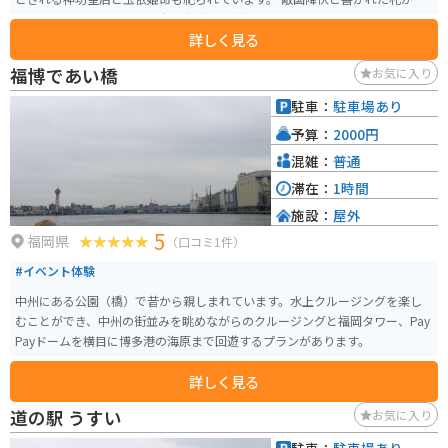
に掲げられており、神国日本を象徴する神社とされています。ここのお祭り
詳しく見る
で独特なのが玉せせり（玉取祭）と呼ばれるお祭りで、毎年1月に行われてい
ます。
福博であい橋
お気に入り
駐車：
駐車場あり
予算：
2000円
混雑：
普通
滞在：
1時間
施設：
屋外
5
福岡県
（口コミ1件）
#イベント体験
中州にある公園（橋）で昔から親しまれています。水上クルージングを楽し
むことができ、中州の街並みを眺めながらのクルージングと福岡タワー、Pay
Payドームを横目に博多港の海原まで回遊するプランがあります。
詳しく見る
道の駅 うすい
お気に入り