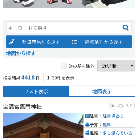
都道府県から探す
詳細条件から探す
地図から探す
道の駅を除外
4418
検索結果
件
1~30件を表示
リスト表示
地図表示
宝満宮竈門神社
お気に入り
駐車：
駐車場あり
予算：
無料
混雑：
少し混んでいる