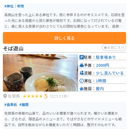
所：佐賀県三養基郡上峰町大字坊所1525-1 * 電話番号：0952-52-3715 * 営業
#神社｜寺院
時間：9:00～18:00 * 定休日：年中無休 佐賀県へのツーリングの際には、ぜひ
道の駅 かみみねに立ち寄ってみてください。
高良山を登った上にある神社です。夜に参拝するのがオススメです。石段を登
った先にある鳥居から見た景色が格別です。石段に沿って灯されている灯篭
と、奥に見える夜景が合わさりとても幻想的な景色となっています。 高良山
公園があるので、日中でも楽しめます。昔は走り屋が常に峠攻めをしており
詳しく見る
ましたが、現在では道路整備により危険運転ができないようになっています
ので、ゆったりとツーリングができます。
そば遊山
お気に入り
駐車：
駐車場あり
予算：
2000円
混雑：
少し混んでいる
滞在：
1時間
施設：
屋内
5
佐賀県
（口コミ1件）
#食事処
#麺類
佐賀県の脊振の山奥で、品のいいお蕎麦が食べられます。暖かいお蕎麦か
ら、ざるそば、限定品のメニューまで。そばがきなどのサイドメニューも絶
品です。自然を眺めながらお蕎麦をいただく時間は、贅沢そのものです。