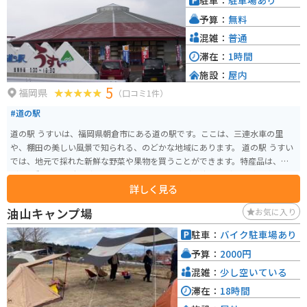
駐車：
駐車場あり
予算：
無料
混雑：
普通
滞在：
1時間
施設：
屋内
5
福岡県
（口コミ1件）
#道の駅
道の駅 うすいは、福岡県朝倉市にある道の駅です。ここは、三連水車の里
や、棚田の美しい風景で知られる、のどかな地域にあります。 道の駅 うすい
では、地元で採れた新鮮な野菜や果物を買うことができます。特産品は、ぶ
どう、梨、イチゴなどで、季節によっては、ぶどう狩りなどの体験も楽しめ
詳しく見る
ます。また、レストランでは、地元の食材を使った郷土料理を味わうことが
できます。 バイクで訪れる際は、広々とした駐車場があるので安心です。道
油山キャンプ場
お気に入り
の駅 うすいは、周囲の山々を走るツーリングルートの休憩地点としても最適
です。美しい景色を楽しみながら、地元の美味しいものを堪能してくださ
駐車：
バイク駐車場あり
い。
予算：
2000円
混雑：
少し空いている
滞在：
18時間