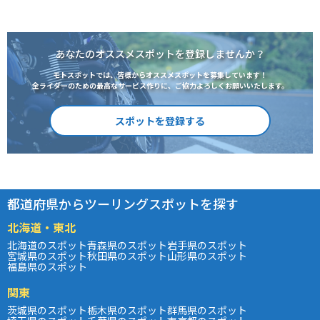
あなたのオススメスポットを登録しませんか？
モトスポットでは、皆様からオススメスポットを募集しています！
全ライダーのための最高なサービス作りに、ご協力よろしくお願いいたします。
スポットを登録する
都道府県からツーリングスポットを探す
北海道・東北
北海道のスポット
青森県のスポット
岩手県のスポット
宮城県のスポット
秋田県のスポット
山形県のスポット
福島県のスポット
関東
茨城県のスポット
栃木県のスポット
群馬県のスポット