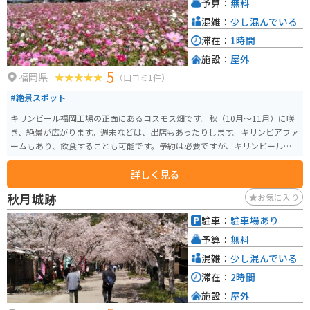
予算：
無料
混雑：
少し混んでいる
滞在：
1時間
施設：
屋外
5
福岡県
（口コミ1件）
#絶景スポット
キリンビール福岡工場の正面にあるコスモス畑です。秋（10月〜11月）に咲
き、絶景が広がります。週末などは、出店もあったりします。キリンビアファ
ームもあり、飲食することも可能です。予約は必要ですが、キリンビール工
場の見学もできます。工場の最後にはアルコールとソフトドリンクの試飲も
詳しく見る
あります。
秋月城跡
お気に入り
駐車：
駐車場あり
予算：
無料
混雑：
少し混んでいる
滞在：
2時間
施設：
屋外